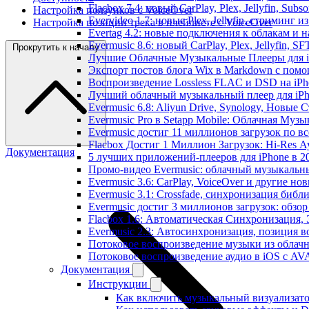
Flacbox 7.4: новый CarPlay, Plex, Jellyfin, Sub
Настройка ползунков с VoiceOver
Evervideo 1.7: новые Plex, Jellyfin, стриминг 
Настройка позиции трека в плейлисте с VoiceOver
Evertag 4.2: новые подключения к облакам и н
Evermusic 8.6: новый CarPlay, Plex, Jellyfin, S
Прокрутить к началу
Лучшие Облачные Музыкальные Плееры для iP
Экспорт постов блога Wix в Markdown с пом
Воспроизведение Lossless FLAC и DSD на iPho
Лучший облачный музыкальный плеер для iPh
Evermusic 6.8: Aliyun Drive, Synology, Новые 
Evermusic Pro в Setapp Mobile: Облачная Музы
Evermusic достиг 11 миллионов загрузок по в
Flacbox Достиг 1 Миллион Загрузок: Hi-Res А
Документация
5 лучших приложений-плееров для iPhone в 2
Промо-видео Evermusic: облачный музыкальн
Evermusic 3.6: CarPlay, VoiceOver и другие но
Evermusic 3.1: Crossfade, синхронизация библ
Evermusic достиг 3 миллионов загрузок: обзо
Flacbox 1.6: Автоматическая Синхронизация
Evermusic 2.3: Автосинхронизация, позиция в
Потоковое воспроизведение музыки из облачн
Потоковое воспроизведение аудио в iOS с AVA
Документация
Инструкции
Как включить музыкальный визуализатор