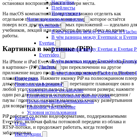
Настройки
остановки воспроизведения и потери места.
Плейлисты
Подключения
На macOS компактный плеер также можно отделить как
Часто задаваемые вопросы
отдельное плавающее окно мини-плеера, которое остаётся
поверх всех других используемых приложений — идеально дл
Evermusic
учебников, лекций или просмотра фильма сбоку во время
В чём разница между Evermusic и Flacbo
работы.
В чём разница между Evermusic и Everm
Evertag
Картинка в картинке (PiP)
В чём разница между Evertag и Evertag 
Evervideo
В чём разница между Evervideo и Evervi
На iPhone и iPad Evervideo полностью поддерживает «Картинку
Flacbox
в картинке» (PiP), поэтому при переключении на другое
приложение видео продолжает воспроизводиться в подвижном
В чём разница между Flacbox и Flacbox 
плавающем окне. Нажмите иконку PiP на полноэкранном плеер
Поддержка
для ручного входа в режим PiP; перетащите плавающее окно в
Правовая информация
любой угол; сожмите пальцы для изменения размера; нажмите
Лицензионное соглашение
один раз для появления основных кнопок воспроизведения /
Политика использования файлов cookie
паузы / пропуска; нажмите маленькую кнопку развёртывания
Политика конфиденциальности
для возврата в полную Evervideo.
Правовое уведомление
Условия использования
PiP работает со всеми видеоформатами, поддерживаемыми
Контакты
Evervideo, включая файлы потоковой передачи из облака и
О нас
RTSP-потоки, и продолжает работать, когда телефон
заблокирован.
Инструкции