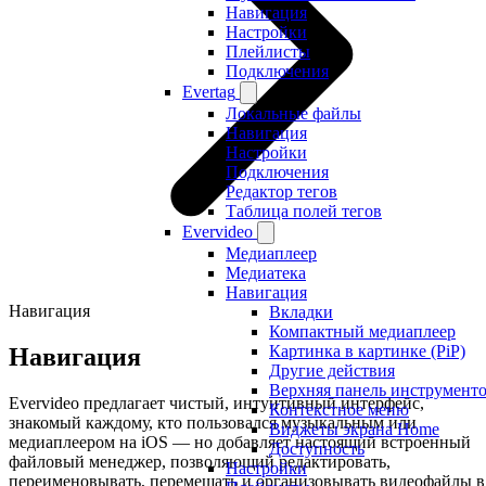
Навигация
Настройки
Плейлисты
Подключения
Evertag
Локальные файлы
Навигация
Настройки
Подключения
Редактор тегов
Таблица полей тегов
Evervideo
Медиаплеер
Медиатека
Навигация
Навигация
Вкладки
Компактный медиаплеер
Картинка в картинке (PiP)
Навигация
Другие действия
Верхняя панель инструмент
Evervideo предлагает чистый, интуитивный интерфейс,
Контекстное меню
знакомый каждому, кто пользовался музыкальным или
Виджеты экрана Home
медиаплеером на iOS — но добавляет настоящий встроенный
Доступность
файловый менеджер, позволяющий редактировать,
Настройки
переименовывать, перемещать и организовывать видеофайлы в