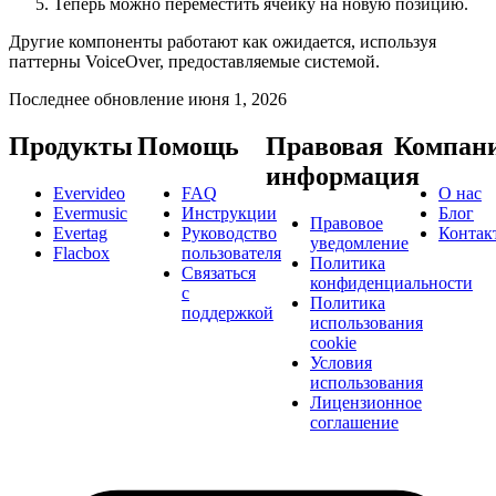
Теперь можно переместить ячейку на новую позицию.
Другие компоненты работают как ожидается, используя
паттерны VoiceOver, предоставляемые системой.
Последнее обновление
июня 1, 2026
Продукты
Помощь
Правовая
Компан
информация
Evervideo
FAQ
О нас
Evermusic
Инструкции
Блог
Правовое
Evertag
Руководство
Контак
уведомление
Flacbox
пользователя
Политика
Связаться
конфиденциальности
с
Политика
поддержкой
использования
cookie
Условия
использования
Лицензионное
соглашение