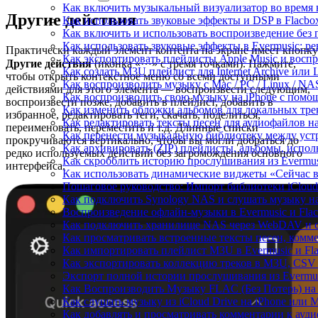
Как включить музыкальный визуализатор во время в
Другие действия
Как использовать звуковые эффекты и DSP в Flacbox:
Как включить и использовать воспроизведение без п
Как использовать звуковые эффекты в Evermusic: р
Практически каждый элемент контента на экране имеет кнопку
Как экспортировать плейлисты Apple Music и воспр
Другие действия
(иконка «⋯» с тремя точками). Нажмите,
Как создать M3U плейлист для Internet Archive или L
чтобы открыть контекстное меню со всеми доступными
Как воспроизводить музыку с Mac / PC / Linux / N
действиями для этого элемента — воспроизвести следующим,
Как воспроизводить свою музыку на iPhone с помо
воспроизвести позже, добавить в плейлист, добавить в
Как изменить обложки альбомов для локальных трек
избранное, редактировать теги, скачать, поделиться,
Как редактировать тексты песен для аудиофайлов 
переименовать, переместить и т.д. Длинные списки
Как перенести музыкальную библиотеку между устр
прокручиваются вертикально, чтобы вы могли добраться до
Как архивировать (ZIP) плейлисты, альбомы, исполн
редко используемых действий без загромождения основного
Как скробблить историю прослушивания из Evermusi
интерфейса.
Как использовать динамические виджеты «Сейчас во
Пошаговое руководство: Импорт библиотеки iCloud 
Как подключить Synology NAS и слушать музыку на
Воспроизведение офлайн-музыки в Evermusic и Flac
Как подключить хранилище NAS через WebDAV и с
Как просматривать встроенные тексты песен, комм
Как импортировать плейлист M3U в Evermusic и Fl
Как экспортировать коллекцию треков в M3U, CSV 
Экспорт полной истории прослушивания из Evermusi
Как Воспроизводить Музыку FLAC (Без Потерь) на
Как слушать музыку из iCloud Drive на iPhone или 
Как добавлять и просматривать комментарии к аудио