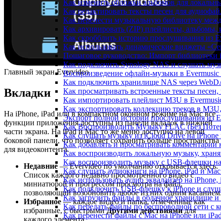
Как изменить обложки альбомов для локальны
Как редактировать тексты песен для аудиофа
Как перенести музыкальную библиотеку между
Как архивировать (ZIP) плейлисты, альбомы, 
Как скробблить историю прослушивания из Eve
Как использовать динамические виджеты «Сейч
Пошаговое руководство: Импорт библиотеки iC
Как подключить Synology NAS и слушать муз
Главный экран Evervideo
Воспроизведение офлайн-музыки в Evermusic 
Как подключить хранилище NAS через WebDA
Вкладки
Как просматривать встроенные тексты песен,
Как импортировать плейлист M3U в Evermusic
Как экспортировать коллекцию треков в M3U,
На iPhone, iPad или в компактном оконном режиме на Mac все
Экспорт полной истории прослушивания из Eve
функции приложения доступны из панели вкладок в нижней
Как Воспроизводить Музыку FLAC (Без Потер
части экрана. На iPad и Mac то же меню доступно на левой
Как слушать музыку из iCloud Drive на iPhone
боковой панели, что позволяет сохранить больше пространства
Как добавлять и просматривать комментарии к
для видеоконтента.
Как воспроизводить локальную музыку, храня
Как воспроизводить музыку с USB-флешки на 
Недавние
— Evervideo по умолчанию открывается здесь.
Как слушать аудиокниги на iPhone, iPad и Ma
Список каждого недавно просмотренного видео с
Как использовать аудио эквалайзер на iPhone, 
миниатюрой и прогрессом просмотра на файл,
Как подключить USB-флешку к iPhone и слуш
позволяющий возобновить любое из них одним касанием
Как загрузить файлы в облачное хранилище и 
Избранное
— каждое видео и папка, отмеченные как
Как передать файлы по беспроводной сети с к
избранные, с быстрыми
Другими действиями
для
Как перенести файлы с Mac на iPhone или iPa
каждого элемента.