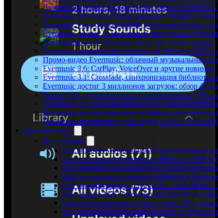
Лучший облачный музыкальный плеер для iPhone и 
Evermusic 6.8: Aliyun Drive, Synology, Новые Стили 
Evermusic Pro в Setapp Mobile: Облачная Музыка для
Evermusic достиг 11 миллионов загрузок по всему 
Flacbox Достиг 1 Миллион Загрузок: Hi-Res Аудио
5 лучших приложений-плееров для iPhone в 2025 го
Промо-видео Evermusic: облачный музыкальный пл
Evermusic 3.6: CarPlay, VoiceOver и другие новинки
Evermusic 3.1: Crossfade, синхронизация библиотек
Evermusic достиг 3 миллионов загрузок: обзор фун
Flacbox 1.6: Автоматическая Синхронизация, Эква
Evermusic 2.3: Автосинхронизация, позиция воспро
Потоковое воспроизведение музыки из облачного хр
Потоковое воспроизведение аудио в iOS с AVAssetR
Документация
Инструкции
Как включить музыкальный визуализатор во в
Как использовать звуковые эффекты и DSP в Fl
Как включить и использовать воспроизведение
Как использовать звуковые эффекты в Evermus
Как экспортировать плейлисты Apple Music и 
Как создать M3U плейлист для Internet Archive
Как воспроизводить музыку с Mac / PC / Lin
Как воспроизводить свою музыку на iPhone с