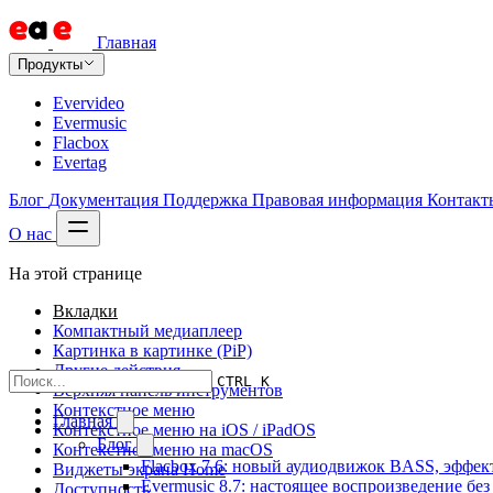
Главная
Продукты
Evervideo
Evermusic
Flacbox
Evertag
Блог
Документация
Поддержка
Правовая информация
Контакт
О нас
На этой странице
Вкладки
Компактный медиаплеер
Картинка в картинке (PiP)
Другие действия
CTRL K
Верхняя панель инструментов
Контекстное меню
Главная
Контекстное меню на iOS / iPadOS
Блог
Контекстное меню на macOS
Flacbox 7.6: новый аудиодвижок BASS, эффе
Виджеты экрана Home
Evermusic 8.7: настоящее воспроизведение бе
Доступность