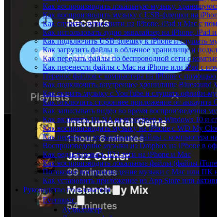
Как воспроизводить локальную музыку, хранящуюся
Как воспроизводить музыку с USB-флешки на iPhon
Как слушать аудиокниги на iPhone, iPad и Mac с п
Как использовать аудио эквалайзер на iPhone, iPad 
Как подключить USB-флешку к iPhone и слушать му
Как загрузить файлы в облачное хранилище и подклю
Как передать файлы по беспроводной сети с компью
Как перенести файлы с Mac на iPhone или iPad с по
Перенос файлов с компьютера на iPhone с помощь
Как подключить внутреннее хранилище Bluesound VA
Как скачать музыку с YouTube и слушать офлайн-му
Как отключить стороннее приложение от аккаунта 
Как записывать видео во время воспроизведения му
Как включить DLNA медиасервер в Windows 10 и сл
Как воспроизводить музыку на iPhone с WD My Cl
Как перенести музыкальные файлы с компьютера на 
Воспроизведение музыки из Dropbox на iPhone в о
Как редактировать ID3-теги на iPhone и Mac
Как воспроизводить локальные файлы (файлы iTunes
Потоковое воспроизведение музыки с Mac или ПК н
Как установить приложение из App Store или акти
Руководство пользователя
Evermusic
Аудиоплеер