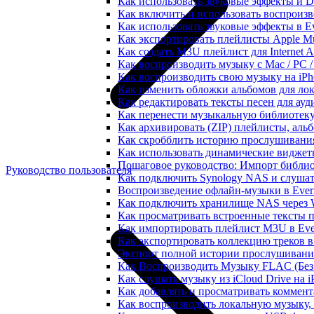
Как использовать звуковые эффекты и DSP
Как включить и использовать воспроизве
Как использовать звуковые эффекты в E
Как экспортировать плейлисты Apple Mu
Как создать M3U плейлист для Internet A
Как воспроизводить музыку с Mac / PC 
Как воспроизводить свою музыку на iPh
Как изменить обложки альбомов для лок
Как редактировать тексты песен для ау
Как перенести музыкальную библиотеку
Как архивировать (ZIP) плейлисты, альб
Как скробблить историю прослушивания 
Как использовать динамические виджеты
Пошаговое руководство: Импорт библиот
Руководство пользователя
Как подключить Synology NAS и слушат
Воспроизведение офлайн-музыки в Everm
Как подключить хранилище NAS через 
Как просматривать встроенные тексты 
Как импортировать плейлист M3U в Ever
Как экспортировать коллекцию треков в
Экспорт полной истории прослушивания 
Как Воспроизводить Музыку FLAC (Без 
Как слушать музыку из iCloud Drive на 
Как добавлять и просматривать коммента
Как воспроизводить локальную музыку,