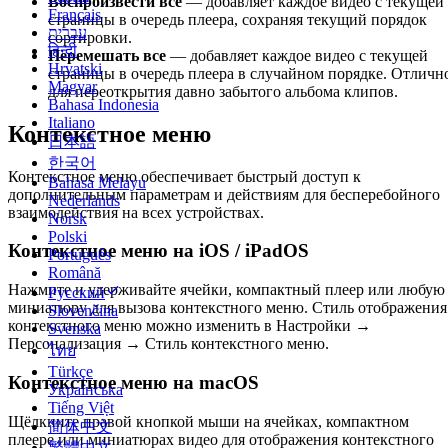
Воспроизвести все
— добавляет каждое видео с текущей
Français
страницы в очередь плеера, сохраняя текущий порядок
עברית
сортировки.
हिन्दी
Перемешать все
— добавляет каждое видео с текущей
Hrvatski
страницы в очередь плеера в случайном порядке. Отличн
Magyar
для переоткрытия давно забытого альбома клипов.
Bahasa Indonesia
Italiano
Контекстное меню
日本語
한국어
Контекстное меню обеспечивает быстрый доступ к
Bahasa Melayu
дополнительным параметрам и действиям для бесперебойного
Nederlands
взаимодействия на всех устройствах.
Norsk
Polski
Контекстное меню на iOS / iPadOS
Português
Română
Нажмите и удерживайте ячейки, компактный плеер или любую
Русский
миниатюру для вызова контекстного меню. Стиль отображения
Slovenčina
контекстного меню можно изменить в Настройки →
Svenska
Персонализация → Стиль контекстного меню.
ไทย
Türkçe
Контекстное меню на macOS
Українська
Tiếng Việt
Щёлкните правой кнопкой мыши на ячейках, компактном
简体中文
плеере или миниатюрах видео для отображения контекстного
繁體中文