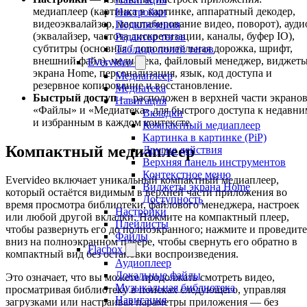
медиаплеер (картинка в картинке, аппаратный декодер,
Настройки
видеоэквалайзер, масштабирование видео, поворот), ауди
Подключения
(эквалайзер, частота дискретизации, каналы, буфер IO),
Редактор тегов
субтитры (основная / дополнительная дорожка, шрифт,
Таблица полей тегов
внешний файл), медиатека, файловый менеджер, виджет
Evervideo
экрана Home, персонализация, язык, код доступа и
Медиаплеер
резервное копирование и восстановление.
Медиатека
Быстрый доступ
— расположен в верхней части экрано
Навигация
«Файлы» и «Медиатека» для быстрого доступа к недавни
Вкладки
и избранным в каждом контексте.
Компактный медиаплеер
Картинка в картинке (PiP)
Компактный медиаплеер
Другие действия
Верхняя панель инструментов
Контекстное меню
Evervideo включает уникальный компактный медиаплеер,
Виджеты экрана Home
который остаётся видимым в верхней части приложения во
Доступность
время просмотра библиотеки, файлового менеджера, настроек
Настройки
или любой другой вкладки. Нажмите на компактный плеер,
Плейлисты
чтобы развернуть его до полноэкранного; нажмите и проведите
Файлы
вниз на полноэкранном плеере, чтобы свернуть его обратно в
Flacbox
компактный вид без остановки воспроизведения.
Аудиоплеер
Локальные файлы
Это означает, что вы можете продолжать смотреть видео,
Музыкальная библиотека
просматривая библиотеку в поисках следующего, управляя
Навигация
загрузками или настраивая параметры приложения — без