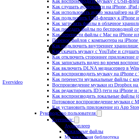
Как воспроизводить музыку с USB-флешк
Как слушать аудиокниги на iPhone, iPad
Как использовать аудио эквалайзер на iP
Как подключить USB-флешку к iPhone и
Как загрузить файлы в облачное хранили
Как передать файлы по беспроводной се
Как перенести файлы с Mac на iPhone ил
Перенос файлов с компьютера на iPhon
Как подключить внутреннее хранилище B
Как скачать музыку с YouTube и слушат
Как отключить стороннее приложение от
Как записывать видео во время воспрои
Как включить DLNA медиасервер в Wind
Как воспроизводить музыку на iPhone 
Как перенести музыкальные файлы с ком
Evervideo
Воспроизведение музыки из Dropbox на
Как редактировать ID3-теги на iPhone и
Как воспроизводить локальные файлы (ф
Потоковое воспроизведение музыки с M
Как установить приложение из App Sto
Руководство пользователя
Evermusic
Аудиоплеер
Локальные файлы
Музыкальная библиотека