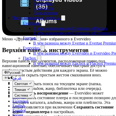
Настройки
Плейлисты
Подключения
Часто задаваемые вопросы
Evermusic
В чём разница между Evermusic и Flacbox
В чём разница между Evermusic и Evermusic P
Evertag
Меню «Другие действия» избранного в Evervideo
В чём разница между Evertag и Evertag Premiu
Evervideo
Верхняя панель инструментов
В чём разница между Evervideo и Evervideo P
Flacbox
Верхняя панель инструментов, расположенная прямо под
В чём разница между Flacbox и Flacbox Premi
навигационной панелью, обеспечивает быстрый доступ к
наиболее частым действиям для каждого экрана. Её можно
Русский
показать или скрыть простым жестом смахивания вниз.
عربي
Català
Поиск
— начать поиск на текущем экране (папка,
Светлая
Čeština
плейлист, альбом, жанр, библиотека или очередь).
Темная
Dansk
Продолжить воспроизведение
— Evervideo может
Система
Deutsch
восстановить состояние плеера и последнюю позицию дл
Ελληνικά
текущего каталога, альбома, жанра или плейлиста. Эта
English
опция появляется при включении
Сохранять состояние
Español
аудио / медиаплеера
в настройках.
Suomi