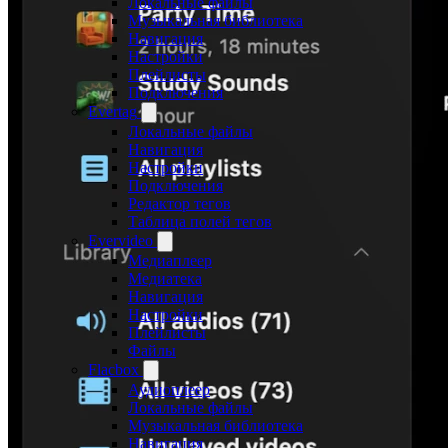
Локальные файлы
Музыкальная библиотека
Навигация
Настройки
Плейлисты
Подключения
Evertag
Локальные файлы
Навигация
Настройки
Подключения
Редактор тегов
Таблица полей тегов
Evervideo
Медиаплеер
Медиатека
Навигация
Настройки
Плейлисты
Файлы
Flacbox
Аудиоплеер
Локальные файлы
Музыкальная библиотека
Навигация