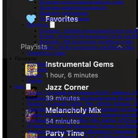
Политика использования файлов cookie
Политика конфиденциальности
Правовое уведомление
Условия использования
Продукты
Evermusic - Офлайн музыкальный плеер для i
Evertag - Редактор Музыкальных Тегов для iP
Evervideo - HD видеоплеер для iPhone и Mac
Flacbox - Hi-Res аудиоплеер для iPhone и Mac
Свяжитесь с нами
Продукты
Evervideo
Evermusic
Flacbox
Evertag
Блог
Flacbox 7.6: новый аудиодвижок BASS, эффекты, D
Evermusic 8.7: настоящее воспроизведение без пауз
Flacbox 7.4: новый CarPlay, Plex, Jellyfin, Subsonic,
Evervideo 1.7: новые Plex, Jellyfin, стриминг из об
Evertag 4.2: новые подключения к облакам и настро
Evermusic 8.6: новый CarPlay, Plex, Jellyfin, SFTP и 
Лучшие Облачные Музыкальные Плееры для iPhone 
Экспорт постов блога Wix в Markdown с помощью 
Воспроизведение Lossless FLAC и DSD на iPhone и 