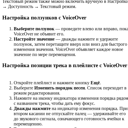
Текстовый режим также можно включить вручную в Настройк
→ Доступность → Текстовый режим.
Настройка ползунков с VoiceOver
Выберите ползунок
— проведите влево или вправо, пок
VoiceOver не объявит его.
Настройте значение
— дважды нажмите и удержите
ползунок, затем перетащите вверх или вниз для быстрого
изменения значения. VoiceOver объявляет каждое новое
значение по мере перемещения.
Настройка позиции трека в плейлисте с VoiceOver
Откройте плейлист и нажмите кнопку
Ещё
.
Выберите
Изменить порядок песен
. Список переходит в
режим редактирования.
Нажмите на иконку индикатора изменения порядка рядо
с названием трека, чтобы дать ему фокус.
Дважды нажмите
на индикатор изменения порядка. При
втором касании не отпускайте палец — удерживайте его
до звукового сигнала, означающего готовность ячейки к
перемещению.