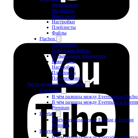
Медиаплеер
Медиатека
Навигация
Настройки
Плейлисты
Файлы
Flacbox
Аудиоплеер
Локальные файлы
Музыкальная библиотека
Навигация
Настройки
Плейлисты
Подключения
Часто задаваемые вопросы
Evermusic
В чём разница между Evermusic и Flacbo
В чём разница между Evermusic и Evermu
Premium
Evertag
В чём разница между Evertag и Evertag
Premium
Evervideo
В чём разница между Evervideo и Evervi