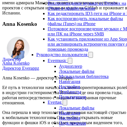
имени адмирала Макарова, является активным участником
Воспроизведение музыки из Dropbox на
проектов с открытым исходным кодом на GitHub и проживает 
iPhone в офлайн-режиме
Испании.
Как редактировать ID3-теги на iPhone и
Как воспроизводить локальные файлы
Anna Kosenko
(файлы iTunes) на iPhone
Потоковое воспроизведение музыки с M
или ПК на iPhone через SMB
Как установить приложение из App Stor
или активировать встроенную покупку 
помощью промокода
Руководство пользователя
Директор
Evermusic
Anna Kosenko
Аудиоплеер
Директор Everappz
Локальные файлы
Музыкальная библиотека
Anna Kosenko — директор Everappz.
Навигация
Настройки
Её путь в технологии начался с клиентоориентированных роле
Плейлисты
в индустрии гостеприимства Испании, где она провела годы,
Подключения
работая непосредственно с людьми и выстраивая прочные
Evertag
отношения.
Локальные файлы
Она перешла в мир технологий, движимая настоящей страстью
Навигация
к мобильным технологиям. Она любит открывать новые
Настройки
функции и фишки iOS и обладает природным видением того,
Подключения