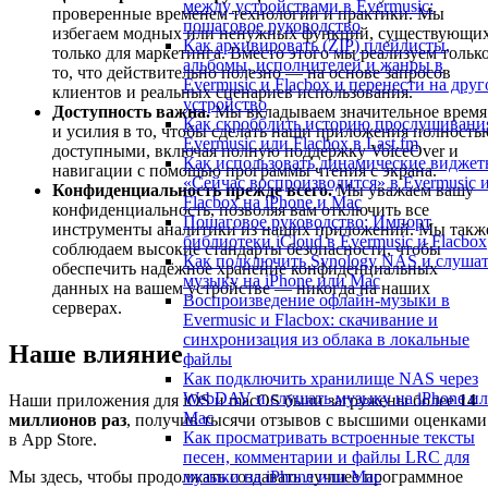
между устройствами в Evermusic:
проверенные временем технологии и практики. Мы
пошаговое руководство
избегаем модных или ненужных функций, существующи
Как архивировать (ZIP) плейлисты,
только для маркетинга. Вместо этого мы реализуем тольк
альбомы, исполнителей и жанры в
то, что действительно полезно — на основе запросов
Evermusic и Flacbox и перенести на друг
клиентов и реальных сценариев использования.
устройство
Доступность важна.
Мы вкладываем значительное время
Как скробблить историю прослушивани
и усилия в то, чтобы сделать наши приложения полность
Evermusic или Flacbox в Last.fm
доступными, включая полную поддержку VoiceOver и
Как использовать динамические видже
навигации с помощью программы чтения с экрана.
«Сейчас воспроизводится» в Evermusic 
Конфиденциальность прежде всего.
Мы уважаем вашу
Flacbox на iPhone и Mac
конфиденциальность, позволяя вам отключить все
Пошаговое руководство: Импорт
инструменты аналитики из наших приложений. Мы такж
библиотеки iCloud в Evermusic и Flacbox
соблюдаем высокие стандарты безопасности, чтобы
Как подключить Synology NAS и слуша
обеспечить надёжное хранение конфиденциальных
музыку на iPhone или Mac
данных на вашем устройстве — никогда на наших
Воспроизведение офлайн-музыки в
серверах.
Evermusic и Flacbox: скачивание и
синхронизация из облака в локальные
Наше влияние
файлы
Как подключить хранилище NAS через
WebDAV и слушать музыку на iPhone и
Наши приложения для iOS и macOS были загружены более
14
Mac
миллионов раз
, получив тысячи отзывов с высшими оценками
Как просматривать встроенные тексты
в App Store.
песен, комментарии и файлы LRC для
музыки на iPhone или Mac
Мы здесь, чтобы продолжать создавать лучшее программное