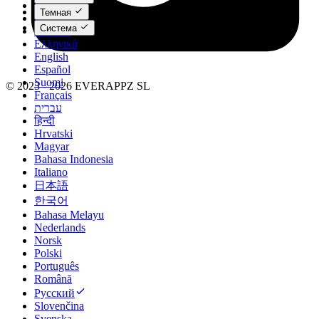
Čeština
Темная
Dansk
Система
Deutsch
Ελληνικά
English
Español
Suomi
© 2023 - 2026 EVERAPPZ SL
Français
עברית
हिन्दी
Hrvatski
Magyar
Bahasa Indonesia
Italiano
日本語
한국어
Bahasa Melayu
Nederlands
Norsk
Polski
Português
Română
Русский
Slovenčina
Svenska