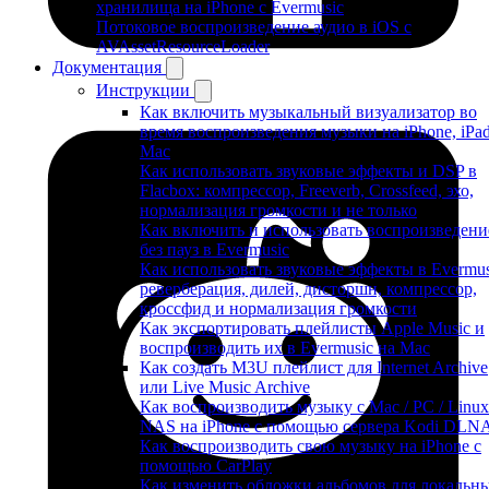
хранилища на iPhone с Evermusic
Потоковое воспроизведение аудио в iOS с
AVAssetResourceLoader
Документация
Инструкции
Как включить музыкальный визуализатор во
время воспроизведения музыки на iPhone, iPa
Mac
Как использовать звуковые эффекты и DSP в
Flacbox: компрессор, Freeverb, Crossfeed, эхо,
нормализация громкости и не только
Как включить и использовать воспроизведени
без пауз в Evermusic
Как использовать звуковые эффекты в Evermus
реверберация, дилей, дисторшн, компрессор,
кроссфид и нормализация громкости
Как экспортировать плейлисты Apple Music и
воспроизводить их в Evermusic на Mac
Как создать M3U плейлист для Internet Archive
или Live Music Archive
Как воспроизводить музыку с Mac / PC / Linux
NAS на iPhone с помощью сервера Kodi DLN
Как воспроизводить свою музыку на iPhone с
помощью CarPlay
Как изменить обложки альбомов для локальн