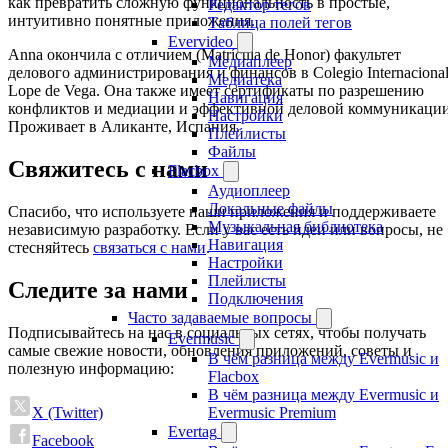
как превратить сложную функциональность в простые,
Редактор тегов
интуитивно понятные приложения.
Таблица полей тегов
Evervideo
Anna окончила с отличием (Matrícula de Honor) факультет
Медиаплеер
делового администрирования и финансов в Colegio Internaciona
Медиатека
Lope de Vega. Она также имеет сертификаты по разрешению
Навигация
конфликтов и медиации и эффективной деловой коммуникации
Настройки
Проживает в Аликанте, Испания.
Плейлисты
Файлы
Свяжитесь с нами
Flacbox
Аудиоплеер
Локальные файлы
Спасибо, что используете наши приложения и поддерживаете
Музыкальная библиотека
независимую разработку. Если у вас есть идеи или вопросы, не
Навигация
стесняйтесь
связаться с нами
.
Настройки
Плейлисты
Следите за нами
Подключения
Часто задаваемые вопросы
Подписывайтесь на нас в социальных сетях, чтобы получать
Evermusic
самые свежие новости, обновления приложений, советы и
В чём разница между Evermusic и
полезную информацию:
Flacbox
В чём разница между Evermusic и
X (Twitter)
Evermusic Premium
Evertag
Facebook