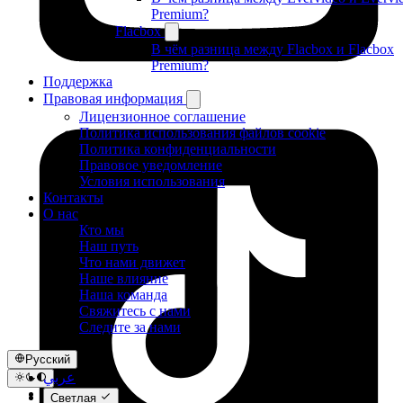
Premium?
Flacbox
В чём разница между Flacbox и Flacbox
Premium?
Поддержка
Правовая информация
Лицензионное соглашение
Политика использования файлов cookie
Политика конфиденциальности
Правовое уведомление
Условия использования
Контакты
О нас
Кто мы
Наш путь
Что нами движет
Наше влияние
Наша команда
Свяжитесь с нами
Следите за нами
Русский
عربي
Català
Светлая