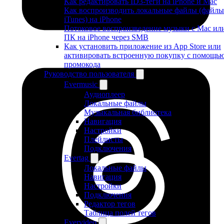
Как редактировать ID3-теги на iPhone и Mac
Как воспроизводить локальные файлы (файлы
iTunes) на iPhone
Потоковое воспроизведение музыки с Mac ил
ПК на iPhone через SMB
Как установить приложение из App Store или
активировать встроенную покупку с помощь
промокода
Руководство пользователя
Evermusic
Аудиоплеер
Локальные файлы
Музыкальная библиотека
Навигация
Настройки
Плейлисты
Подключения
Evertag
Локальные файлы
Навигация
Настройки
Подключения
Редактор тегов
Таблица полей тегов
Evervideo