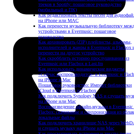
треков в Spotify: пошаговое руководство
(мобильный и ПК)
Как редактировать тексты песен для аудиофай
на iPhone или MAC
Как перенести музыкальную библиотеку меж
устройствами в Evermusic: пошаговое
руководство
Как архивировать (ZIP) плейлисты, альбомы,
исполнителей и жанры в Evermusic и Flacbox 
перенести на другое устройство
Как скробблить историю прослушивания из
Evermusic или Flacbox в Last.fm
Как использовать динамические виджеты
«Сейчас воспроизводится» в Evermusic и Flac
на iPhone и Mac
Пошаговое руководство: Импорт библиотеки
iCloud в Evermusic и Flacbox
Как подключить Synology NAS и слушать муз
на iPhone или Mac
Воспроизведение офлайн-музыки в Evermusic
Flacbox: скачивание и синхронизация из облак
локальные файлы
Как подключить хранилище NAS через Web
и слушать музыку на iPhone или Mac
Как просматривать встроенные тексты песен,