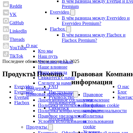
В чём разница между Evertag и Eve
Reddit
Premium
Evervideo
VK
В чём разница между Evervideo и
GitHub
Evervideo Premium?
Flacbox
LinkedIn
В чём разница между Flacbox и
Threads
Flacbox Premium?
О нас
YouTube
Кто мы
TikTok
Наш путь
Последнее обновление
июня 12, 2025
Что нами движет
Наше влияние
Наша команда
Продукты
Помощь
Правовая
Компан
Свяжитесь с нами
информация
Следите за нами
Evervideo
FAQ
О нас
Поддержка
Evermusic
Инструкции
Блог
Правовая информация
Правовое
Evertag
Руководство
Контак
уведомление
Лицензионное соглашение
Flacbox
пользователя
Политика
Политика использования файлов cookie
Связаться
конфиденциальности
Политика конфиденциальности
с
Политика
Правовое уведомление
поддержкой
использования
Условия использования
cookie
Продукты
Условия
Evermusic - Офлайн музыкальный плеер для