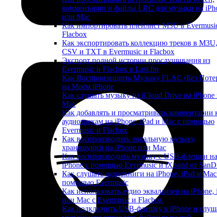
комментарии и файлы LRC для музыки на iPh
или Mac
Как импортировать плейлист M3U в Evermusi
Flacbox
Как экспортировать коллекцию треков в M3U
CSV и TXT в Evermusic и Flacbox
Экспорт полной истории прослушивания из
Evermusic и Flacbox в Last.fm
Как Воспроизводить Музыку FLAC (Без Поте
на Моём iPhone
Как слушать музыку из iCloud Drive на iPhone
Mac
Как добавлять и просматривать комментарии 
аудиотрекам на iPhone, iPad и Mac с помощью
Evermusic и Flacbox
Как воспроизводить локальную музыку,
хранящуюся на iPhone или Mac
Как воспроизводить музыку с USB-флешки н
iPhone с помощью Evermusic и iXpand от SanD
Как слушать аудиокниги на iPhone, iPad и Mac
помощью Evermusic
Как использовать аудио эквалайзер на iPhone, 
или Mac с Evermusic и Flacbox
Как подключить USB-флешку к iPhone и слуш