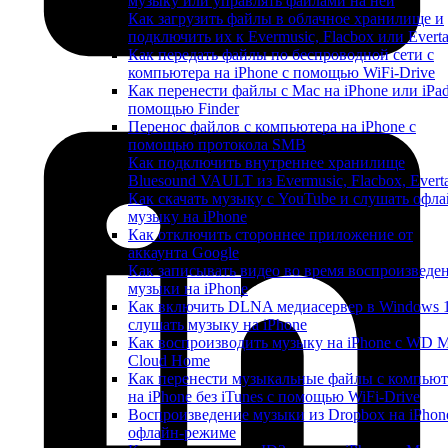
музыку или управлять файлами на ней
Как загрузить файлы в облачное хранилище и
подключить их к Evermusic, Flacbox или Evert
Как передать файлы по беспроводной сети с
компьютера на iPhone с помощью WiFi-Drive
Как перенести файлы с Mac на iPhone или iPad
помощью Finder
Перенос файлов с компьютера на iPhone с
помощью протокола SMB
Как подключить внутреннее хранилище
Bluesound VAULT из Evermusic, Flacbox, Evert
Как скачать музыку с YouTube и слушать офла
музыку на iPhone
Как отключить стороннее приложение от
аккаунта Google
Как записывать видео во время воспроизведе
музыки на iPhone
Как включить DLNA медиасервер в Windows 
слушать музыку на iPhone
Как воспроизводить музыку на iPhone с WD 
Cloud Home
Как перенести музыкальные файлы с компьют
на iPhone без iTunes с помощью WiFi-Drive
Воспроизведение музыки из Dropbox на iPhon
офлайн-режиме