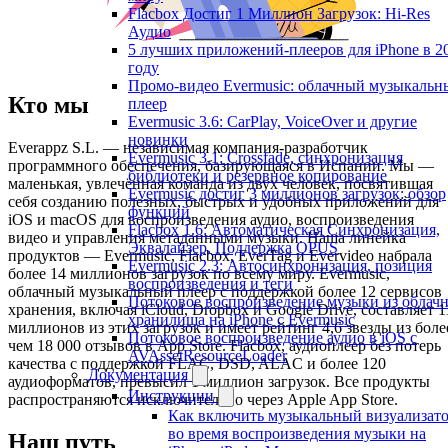
Flacbox Достиг 1 Миллион Загрузок: Hi-Res
Аудио
5 лучших приложений-плееров для iPhone в 2
году
Промо-видео Evermusic: облачный музыкальн
Кто мы
плеер
Evermusic 3.6: CarPlay, VoiceOver и другие
новинки
Everappz S.L. — независимая компания-разработчик
Evermusic 3.1: Crossfade, синхронизация
программного обеспечения, базирующаяся в Испании. Мы —
библиотеки и резервное копирование
маленькая, увлечённая команда из двух человек, посвятившая
Evermusic достиг 3 миллионов загрузок: обзор
себя созданию полезных, быстрых и удобных приложений для
функций
iOS и macOS для воспроизведения аудио, воспроизведения
Flacbox 1.6: Автоматическая Синхронизация,
видео и управления метаданными музыки. Наша линейка
Эквалайзер, Поддержка OPUS
продуктов — Evermusic, Flacbox, EverTag и Evervideo набрала
Evermusic 2.3: Автосинхронизация, позиция
более 14 миллионов загрузок по всему миру. Evermusic,
воспроизведения и теги
облачный музыкальный плеер с поддержкой более 12 сервисов
Потоковое воспроизведение музыки из облач
хранения, включая iCloud, Dropbox и Google Drive, составляет 1
хранилища на iPhone с Evermusic
миллионов из этих загрузок и имеет рейтинг 4,6 звезды из боле
Потоковое воспроизведение аудио в iOS с
чем 18 000 отзывов в App Store. Flacbox, аудиоплеер без потерь
AVAssetResourceLoader
качества с поддержкой FLAC, DSD, ALAC и более 120
Документация
аудиоформатов, превысил 1 миллион загрузок. Все продукты
Инструкции
распространяются исключительно через Apple App Store.
Как включить музыкальный визуализат
во время воспроизведения музыки на
Наш путь