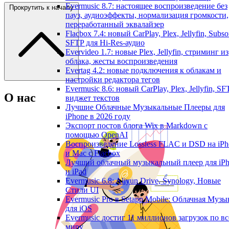
Evermusic 8.7: настоящее воспроизведение без
Прокрутить к началу
пауз, аудиоэффекты, нормализация громкости,
переработанный эквалайзер
Flacbox 7.4: новый CarPlay, Plex, Jellyfin, Subso
SFTP для Hi-Res-аудио
Evervideo 1.7: новые Plex, Jellyfin, стриминг из
облака, жесты воспроизведения
Evertag 4.2: новые подключения к облакам и
настройки редактора тегов
Evermusic 8.6: новый CarPlay, Plex, Jellyfin, SF
О нас
виджет текстов
Лучшие Облачные Музыкальные Плееры для
iPhone в 2026 году
Экспорт постов блога Wix в Markdown с
помощью OpenAI
Воспроизведение Lossless FLAC и DSD на iPh
и Mac с Flacbox
Лучший облачный музыкальный плеер для iP
и iPad
Evermusic 6.8: Aliyun Drive, Synology, Новые
Стили UI
Evermusic Pro в Setapp Mobile: Облачная Музы
для iOS
Evermusic достиг 11 миллионов загрузок по в
миру