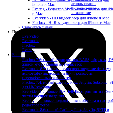
использования
iPhone и Mac
Лицензионное
Evertag - Редактор Музыкальных Тегов для iP
соглашение
и Mac
Evervideo - HD видеоплеер для iPhone и Mac
Flacbox - Hi-Res аудиоплеер для iPhone и Mac
Свяжитесь с нами
Продукты
Evervideo
Evermusic
Flacbox
Evertag
Блог
Flacbox 7.6: новый аудиодвижок BASS, эффекты, D
живой музыкальный визуализатор
Evermusic 8.7: настоящее воспроизведение без пауз,
аудиоэффекты, нормализация громкости,
переработанный эквалайзер
Flacbox 7.4: новый CarPlay, Plex, Jellyfin, Subsonic, 
для Hi-Res-аудио
Evervideo 1.7: новые Plex, Jellyfin, стриминг из облак
жесты воспроизведения
Evertag 4.2: новые подключения к облакам и настро
редактора тегов
Evermusic 8.6: новый CarPlay, Plex, Jellyfin, SFTP и