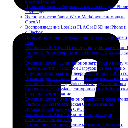
виджет текстов
Лучшие Облачные Музыкальные Плееры для iPhone
2026 году
Экспорт постов блога Wix в Markdown с помощью
OpenAI
Воспроизведение Lossless FLAC и DSD на iPhone и
с Flacbox
Лучший облачный музыкальный плеер для iPhone и
iPad
Evermusic 6.8: Aliyun Drive, Synology, Новые Стили 
Evermusic Pro в Setapp Mobile: Облачная Музыка для
iOS
Evermusic достиг 11 миллионов загрузок по всему 
Flacbox Достиг 1 Миллион Загрузок: Hi-Res Аудио
5 лучших приложений-плееров для iPhone в 2025 го
Промо-видео Evermusic: облачный музыкальный пл
Evermusic 3.6: CarPlay, VoiceOver и другие новинки
Evermusic 3.1: Crossfade, синхронизация библиотеки
резервное копирование
Evermusic достиг 3 миллионов загрузок: обзор фун
Flacbox 1.6: Автоматическая Синхронизация,
Эквалайзер, Поддержка OPUS
Evermusic 2.3: Автосинхронизация, позиция
воспроизведения и теги
Потоковое воспроизведение музыки из облачного