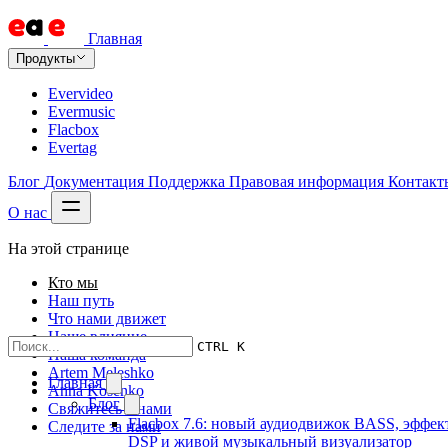
Главная
Продукты
Evervideo
Evermusic
Flacbox
Evertag
Блог
Документация
Поддержка
Правовая информация
Контакт
О нас
На этой странице
Кто мы
Наш путь
Что нами движет
Наше влияние
CTRL K
Наша команда
Artem Meleshko
Главная
Anna Kosenko
Блог
Свяжитесь с нами
Flacbox 7.6: новый аудиодвижок BASS, эффек
Следите за нами
DSP и живой музыкальный визуализатор