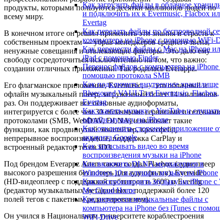
Как загрузить файлы в облачное храни
продукты, которыми пользуются десятки миллионов людей по
и подключить их к Evermusic, Flacbox и
всему миру.
Evertag
Как передать файлы по беспроводной се
В конечном итоге он решил применить эти знания и страсть к
компьютера на iPhone с помощью WiFi-D
собственным проектам — убрав менеджеров среднего звена,
Как перенести файлы с Mac на iPhone и
ненужные совещания и отвлекающие факторы. Это дало ему
iPad с помощью Finder
свободу сосредоточиться исключительно на том, что важно:
Перенос файлов с компьютера на iPhone
создании отличных приложений. Так родилась Everappz.
помощью протокола SMB
Как подключить внутреннее хранилище
Его флагманское приложение, Evermusic, — это облачный и
Bluesound VAULT из Evermusic, Flacbox,
офлайн музыкальный плеер, загруженный более 14 миллионов
Evertag
раз. Он поддерживает все основные аудиоформаты,
Как скачать музыку с YouTube и слушат
интегрируется с более чем 30 облачными сервисами и сетевым
офлайн-музыку на iPhone
протоколами (SMB, WebDAV, DLNA) и включает такие
Как отключить стороннее приложение о
функции, как продвинутый эквалайзер, кроссфейд,
аккаунта Google
непрерывное воспроизведение, поддержка CarPlay и
Как записывать видео во время
встроенный редактор тегов ID3.
воспроизведения музыки на iPhone
Под брендом Everappz Artem также создал Flacbox (аудиоплеер
Как включить DLNA медиасервер в
высокого разрешения без потерь для аудиофилов), Evervideo
Windows 10 и слушать музыку на iPhone
(HD-видеоплеер с поддержкой субтитров и 360°) и Evertag
Как воспроизводить музыку на iPhone 
(редактор музыкальных метаданных с поддержкой более 120
My Cloud Home
полей тегов с пакетным редактированием).
Как перенести музыкальные файлы с
компьютера на iPhone без iTunes с помо
Он учился в Национальном университете кораблестроения
WiFi-Drive