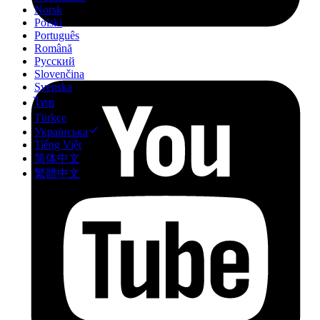
Norsk
Polski
Português
Română
Русский
Slovenčina
Svenska
ไทย
Türkçe
Українська
Tiếng Việt
简体中文
繁體中文