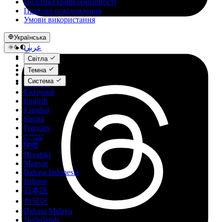
Політика конфіденційності
Правове повідомлення
Умови використання
Українська
عربي
Català
Світла
Čeština
Темна
Dansk
Система
Deutsch
Ελληνικά
English
Español
Suomi
Français
עברית
हिन्दी
Hrvatski
Magyar
Bahasa Indonesia
Italiano
日本語
한국어
Bahasa Melayu
Nederlands