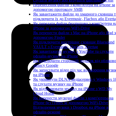
слухати музику або керувати файлами на ній
Перенесення файлів з комп'ютера на iPhone за
допомогою протоколу SMB
Як завантажити файли до хмарного сховища т
підключити їх до Evermusic, Flacbox або Evert
Як передати файли бездротово з комп'ютера н
iPhone за допомогою WiFi-Drive
Як перенести файли з Mac на iPhone або iPad з
допомогою Finder
Як підключити внутрішнє сховище Bluesound
VAULT з Evermusic, Flacbox, Evertag
Як завантажити музику з YouTube та слухати
офлайн-музику на iPhone
Як відключити сторонній додаток від обліков
запису Google
Як записувати відео під час відтворення музи
на iPhone
Як увімкнути DLNA медіасервер у Windows 1
та слухати музику на iPhone
Як відтворювати музику на iPhone з WD My
Cloud Home
Як перенести музичні файли з комп'ютера на
iPhone без iTunes за допомогою WiFi-Drive
Відтворення музики з Dropbox на iPhone в
офлайн-режимі