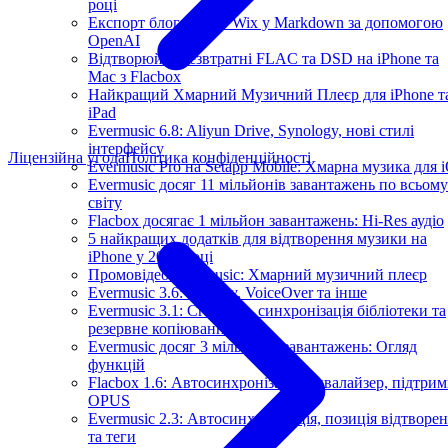
році
Експорт блог-постів Wix у Markdown за допомогою
OpenAI
Відтворюйте безвтратні FLAC та DSD на iPhone та
Mac з Flacbox
Найкращий Хмарний Музичний Плеєр для iPhone т
iPad
Evermusic 6.8: Aliyun Drive, Synology, нові стилі
інтерфейсу
Ліцензійна угода
Політика конфіденційності
Evermusic Pro на Setapp Mobile: Хмарна музика для 
Evermusic досяг 11 мільйонів завантажень по всьому
світу
Flacbox досягає 1 мільйон завантажень: Hi-Res аудіо
5 найкращих додатків для відтворення музики на
iPhone у 2025 році
Промовідео Evermusic: Хмарний музичний плеєр
Evermusic 3.6: CarPlay, VoiceOver та інше
Evermusic 3.1: Crossfade, синхронізація бібліотеки та
резервне копіювання
Evermusic досяг 3 мільйонів завантажень: Огляд
функцій
Flacbox 1.6: Автосинхронізація, еквалайзер, підтрим
OPUS
Evermusic 2.3: Автосинхронізація, позиція відтворе
та теги