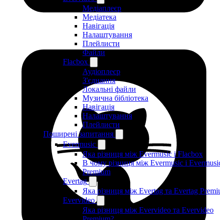
Медіаплеєр
Медіатека
Навігація
Налаштування
Плейлисти
Файли
Flacbox
Аудіоплеєр
З'єднання
Локальні файли
Музична бібліотека
Навігація
Налаштування
Плейлисти
Поширені запитання
Evermusic
Яка різниця між Evermusic і Flacbox
В чому різниця між Evermusic і Evermusi
Premium
Evertag
Яка різниця між Evertag та Evertag Prem
Evervideo
Яка різниця між Evervideo та Evervideo
Premium?