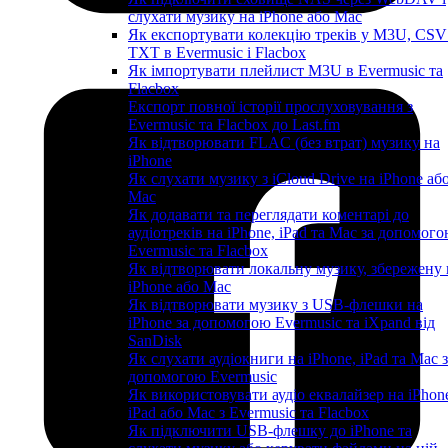
слухати музику на iPhone або Mac
Як експортувати колекцію треків у M3U, CSV
TXT в Evermusic і Flacbox
Як імпортувати плейлист M3U в Evermusic та
Flacbox
Експорт повної історії прослуховування з
Evermusic та Flacbox до Last.fm
Як відтворювати FLAC (без втрат) музику на
iPhone
Як слухати музику з iCloud Drive на iPhone аб
Mac
Як додавати та переглядати коментарі до
аудіотреків на iPhone, iPad та Mac за допомог
Evermusic та Flacbox
Як відтворювати локальну музику, збережену 
iPhone або Mac
Як відтворювати музику з USB-флешки на
iPhone за допомогою Evermusic та iXpand від
SanDisk
Як слухати аудіокниги на iPhone, iPad та Mac 
допомогою Evermusic
Як використовувати аудіо еквалайзер на iPhon
iPad або Mac з Evermusic та Flacbox
Як підключити USB-флешку до iPhone та