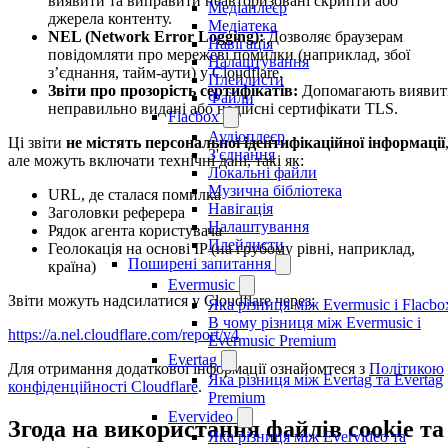
виявити та виправити неавторизовані скрипти або
Медіаплеєр
джерела контенту.
Медіатека
NEL (Network Error Logging):
Дозволяє браузерам
Навігація
повідомляти про мережеві помилки (наприклад, збої
Налаштування
з’єднання, тайм-аути) у Cloudflare.
Плейлисти
Звіти про прозорість сертифікатів:
Допомагають виявит
Файли
неправильно видані або недійсні сертифікати TLS.
Flacbox
Аудіоплеєр
Ці звіти
не містять персональної ідентифікаційної інформації
З'єднання
але можуть включати технічні дані, такі як:
Локальні файли
Музична бібліотека
URL, де сталася помилка
Навігація
Заголовки реферера
Налаштування
Рядок агента користувача
Плейлисти
Геолокація на основі IP (на грубому рівні, наприклад,
Поширені запитання
країна)
Evermusic
Звіти можуть надсилатися у Cloudflare через:
Яка різниця між Evermusic і Flacbo
В чому різниця між Evermusic і
https://a.nel.cloudflare.com/report/v4
Evermusic Premium
Evertag
Для отримання додаткової інформації ознайомтеся з
Політикою
Яка різниця між Evertag та Evertag
конфіденційності Cloudflare
.
Premium
Evervideo
Згода на використання файлів cookie та
Яка різниця між Evervideo та