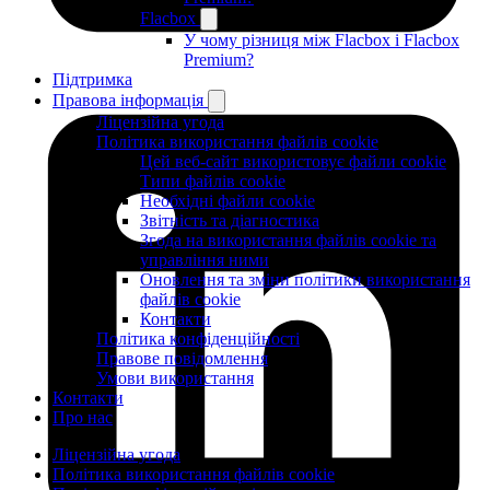
Flacbox
У чому різниця між Flacbox і Flacbox
Premium?
Підтримка
Правова інформація
Ліцензійна угода
Політика використання файлів cookie
Цей веб-сайт використовує файли cookie
Типи файлів cookie
Необхідні файли cookie
Звітність та діагностика
Згода на використання файлів cookie та
управління ними
Оновлення та зміни політики використання
файлів cookie
Контакти
Політика конфіденційності
Правове повідомлення
Умови використання
Контакти
Про нас
Ліцензійна угода
Політика використання файлів cookie