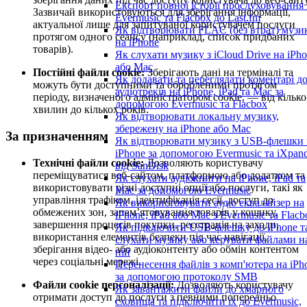
Експорт повної історії прослуховування 
Зазвичай використовуються для зберігання інформації,
Evermusic та Flacbox до Last.fm
актуальної лише для запитуваної користувачем послуги
Як відтворювати FLAC (без втрат) музи
протягом одного сеансу (наприклад, список придбаних
на iPhone
товарів).
Як слухати музику з iCloud Drive на iPh
або Mac
Постійні файли cookie:
Зберігають дані на терміналі та
Як додавати та переглядати коментарі д
можуть бути доступними та обробленими протягом
аудіотреків на iPhone, iPad та Mac за
періоду, визначеного адміністратором cookie, — від кілько
допомогою Evermusic та Flacbox
хвилин до кількох років.
Як відтворювати локальну музику,
збережену на iPhone або Mac
За призначенням
Як відтворювати музику з USB-флешки 
iPhone за допомогою Evermusic та iXpan
Технічні файли cookie:
Дозволяють користувачу
від SanDisk
переміщуватися веб-сайтом, платформою або додатком та
Як слухати аудіокниги на iPhone, iPad та
використовувати різні доступні опції або послуги, такі як
Mac за допомогою Evermusic
управління трафіком, ідентифікація сесії, доступ до
Як використовувати аудіо еквалайзер на
обмежених зон, запам’ятовування товарів у кошику,
iPhone, iPad або Mac з Evermusic та Flacb
завершення процесів покупки, реєстрація на заходи,
Як підключити USB-флешку до iPhone т
використання елементів безпеки під час навігації,
слухати музику або керувати файлами н
зберігання відео- або аудіоконтенту або обмін контентом
ній
через соціальні мережі.
Перенесення файлів з комп'ютера на iPh
за допомогою протоколу SMB
Файли cookie персоналізації:
Дозволяють користувачу
Як завантажити файли до хмарного
отримати доступ до послуги з певними попередньо
сховища та підключити їх до Evermusic,