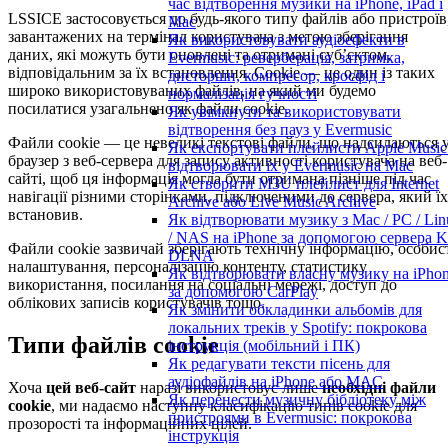
час відтворення музики на iPhone, iPad і
LSSICE застосовується до будь-якого типу файлів або пристроїв
Mac
завантажених на термінал користувача з метою зберігання
Як використовувати аудіоефекти в
даних, які можуть бути оновлені та отримані суб’єктом,
Evermusic: реверберація, затримка,
відповідальним за їх встановлення. Cookie — це один із таких
дисторшн, компресор, кросфід і
широко використовуваних файлів, на який ми будемо
нормалізація гучності
посилатися узагальнено як файли cookie.
Як увімкнути та використовувати
відтворення без пауз у Evermusic
Файли cookie — це невеликі текстові файли, що надсилаються 
Як експортувати плейлисти Apple Music
браузер з веб-сервера для запису активності користувача на веб-
відтворювати їх у Evermusic на Mac
сайті, щоб ця інформація могла бути отримана пізніше під час
Як створити M3U плейлист для Internet
навігації різними сторінками, підключеними до сервера, який їх
Archive або Live Music Archive
встановив.
Як відтворювати музику з Mac / PC / Lin
/ NAS на iPhone за допомогою сервера K
Файли cookie зазвичай зберігають технічну інформацію, особис
DLNA
налаштування, персоналізацію контенту, статистику
Як відтворювати власну музику на iPho
використання, посилання на соціальні мережі, доступ до
за допомогою CarPlay
облікових записів користувачів тощо.
Як змінити обкладинки альбомів для
локальних треків у Spotify: покрокова
Типи файлів cookie
інструкція (мобільний і ПК)
Як редагувати тексти пісень для
аудіофайлів на iPhone або MAC
Хоча
цей веб-сайт
наразі використовує лише
необхідні файли
Як перенести музичну бібліотеку між
cookie
, ми надаємо наступну класифікацію типів cookie для
пристроями в Evermusic: покрокова
прозорості та інформаційних цілей.
інструкція