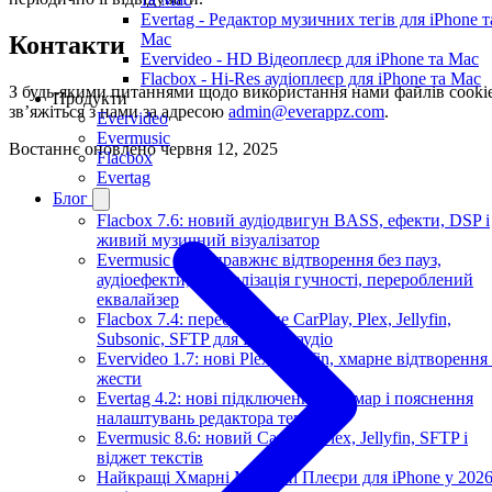
Evertag - Редактор музичних тегів для iPhone т
Mac
Контакти
Evervideo - HD Відеоплеєр для iPhone та Mac
Flacbox - Hi-Res аудіоплеєр для iPhone та Mac
З будь-якими питаннями щодо використання нами файлів cooki
Продукти
зв’яжіться з нами за адресою
admin@everappz.com
.
Evervideo
Evermusic
Востаннє оновлено
червня 12, 2025
Flacbox
Evertag
Блог
Flacbox 7.6: новий аудіодвигун BASS, ефекти, DSP і
живий музичний візуалізатор
Evermusic 8.7: справжнє відтворення без пауз,
аудіоефекти, нормалізація гучності, перероблений
еквалайзер
Flacbox 7.4: перебудоване CarPlay, Plex, Jellyfin,
Subsonic, SFTP для Hi-Res аудіо
Evervideo 1.7: нові Plex, Jellyfin, хмарне відтворення
жести
Evertag 4.2: нові підключення до хмар і пояснення
налаштувань редактора тегів
Evermusic 8.6: новий CarPlay, Plex, Jellyfin, SFTP і
віджет текстів
Найкращі Хмарні Музичні Плеєри для iPhone у 202