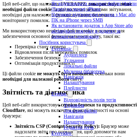
Як відтворювати локальні файли (файли
Цей веб-сайт, що належить EVERAPPZ,
використовує лише
iTunes) на моєму iPhone
необхідні файли cookie
та діагностичні механізми звітування,
Потокове відтворення музики з Mac або
необхідні для належного функціонування, безпеки та
ПК на iPhone через SMB
моніторингу помилок.
Як встановити додаток з App Store або
Ми використовуємо необхідні файли cookie виключно для
активувати покупку в додатку за
забезпечення основної функціональності сайту, такої як:
допомогою промокоду
Посібник користувача
Перевірка стану сервера
Evermusic
Відновлення після мережевих помилок
Аудіоплеєр
Забезпечення безпеки
З'єднання
Оптимізація продуктивності
Локальні файли
Музична бібліотека
Ці файли cookie
не можуть бути вимкнені
, оскільки вони
Навігація
необхідні для належної роботи
сайту.
Налаштування
Плейлисти
Звітність та діагностика
Evertag
Відповідність полів тегів
Цей веб-сайт використовує
сервіси безпеки та продуктивності
З'єднання
Cloudflare
, які можуть включати функції звітності на основі
Локальні файли
браузера:
Навігація
Налаштування
Звітність CSP (Content Security Policy):
Браузер може
Редактор тегів
надсилати звіти про порушення, щоб допомогти нам
Evervideo