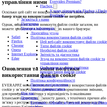
управління ними
Evervideo Premium?
Flacbox
У чому різниця між Flacbox і Flacb
Оскільки цей сайт не використовує необов’язкові файли cookie,
Premium?
банер згоди на використання cookie не потрібен
.
Зв'яжіться з нами
Підтримка
Однак, якщо ви хочете вимкнути файли cookie загалом, ви
Правова інформація
можете зробити це в налаштуваннях вашого браузера:
Ліцензійна угода
Safari
Політика використання файлів cookie
Firefox
Цей веб-сайт використовує файли cookie
Chrome
Типи файлів cookie
Opera
Необхідні файли cookie
Internet Explorer
Звітність та діагностика
Edge
Згода на використання файлів cookie та
управління ними
Оновлення та зміни політики
Оновлення та зміни політики
використання файлів cookie
використання файлів cookie
Контакти
Політика конфіденційності
Правове повідомлення
EVERAPPZ може змінювати цю політику використання файлів
Умови використання
cookie у зв’язку із законодавчими або нормативними змінами,
Про нас
для приведення політики у відповідність із вказівками
Продукти
Іспанського агентства із захисту даних, з технічних причин або
зв’язку з реструктуризацією веб-сайту. Тому ми рекомендуємо
Evermusic - Офлайн музичний плеєр для iPhon
періодично її відвідувати.
та Mac