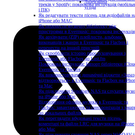
Ліцензійна
треків у Spotify: покрокова інструкція (мобіль
угода
і ПК)
Як редагувати тексти пісень для аудіофайлів н
iPhone або MAC
Як перенести музичну бібліотеку між
пристроями в Evermusic: покрокова інструкція
Як архівувати (ZIP) плейлисти, альбоми,
виконавців і жанри в Evermusic та Flacbox і
перенести на інший пристрій
Як скробблити історію прослуховування з
Evermusic або Flacbox до Last.fm
Покрокова інструкція: Імпорт бібліотеки iClou
Evermusic та Flacbox
Як використовувати динамічні віджети «Зараз
відтворюється» в Evermusic та Flacbox на iPho
та Mac
Як підключити Synology NAS та слухати музи
на iPhone або Mac
Відтворення офлайн-музики в Evermusic та
Flacbox: завантаження та синхронізація з хмар
до локальних файлів
Як переглядати вбудовані тексти пісень,
коментарі та файли LRC для музики на iPhone
або Mac
Як підключити сховище NAS через WebDAV і