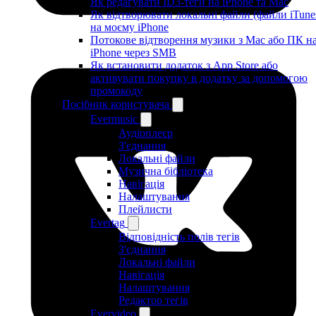
Як редагувати ID3-теги на iPhone та Mac
Як відтворювати локальні файли (файли iTune
на моєму iPhone
Потокове відтворення музики з Mac або ПК н
iPhone через SMB
Як встановити додаток з App Store або
активувати покупку в додатку за допомогою
промокоду
Посібник користувача
Evermusic
Аудіоплеєр
З'єднання
Локальні файли
Музична бібліотека
Навігація
Налаштування
Плейлисти
Evertag
Відповідність полів тегів
З'єднання
Локальні файли
Навігація
Налаштування
Редактор тегів
Evervideo