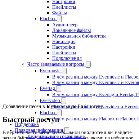
Настройки
Плейлисты
Файлы
Flacbox
Аудиоплеер
Локальные файлы
Музыкальная библиотека
Навигация
Настройки
Плейлисты
Подключения
Часто задаваемые вопросы
Evermusic
В чём разница между Evermusic и Flacbo
В чём разница между Evermusic и Everm
Evertag
В чём разница между Evertag и Evertag 
Evervideo
Добавление песен в Музыкальную Библиотеку
В чём разница между Evervideo и Evervi
Flacbox
Быстрый доступ
В чём разница между Flacbox и Flacbox 
Поддержка
Правовая информация
В верхней части меню музыкальной библиотеки вы найдёте
Лицензионное соглашение
раздел быстрого доступа с удобными ссылками на избранное,