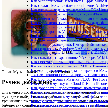
Как экспортировать плейлисты Apple Music и 
Как создать M3U плейлист для Internet Archive
Как воспроизводить музыку с Mac / PC / Lin
Как воспроизводить свою музыку на iPhone с
Как изменить обложки альбомов для локальны
Как редактировать тексты песен для аудиофа
Как перенести музыкальную библиотеку между
Как архивировать (ZIP) плейлисты, альбомы, 
Как скробблить историю прослушивания из Eve
Как использовать динамические виджеты «Сейч
Пошаговое руководство: Импорт библиотеки iC
Как подключить Synology NAS и слушать муз
Воспроизведение офлайн-музыки в Evermusic 
Как подключить хранилище NAS через WebDA
Как просматривать встроенные тексты песен,
Как импортировать плейлист M3U в Evermusic
Как экспортировать коллекцию треков в M3U,
Экран Музыкальной Библиотеки Evermusic
Экспорт полной истории прослушивания из Eve
Как Воспроизводить Музыку FLAC (Без Потер
Ручное добавление
Как слушать музыку из iCloud Drive на iPhone
Как добавлять и просматривать комментарии к
Для ручного добавления треков нажмите пункт меню «Добавит
Как воспроизводить локальную музыку, храня
музыку» и выберите папки/файлы из подключённого облачног
Как воспроизводить музыку с USB-флешки на 
хранилища или файлы на устройстве. При добавлении треков в
Как слушать аудиокниги на iPhone, iPad и Ma
библиотеку создаются только ссылки на эти треки, а сами файл
Как использовать аудио эквалайзер на iPhone, 