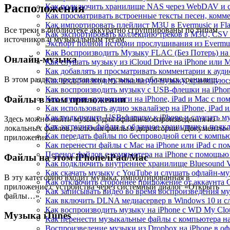
Расположения
Как подключить хранилище NAS через WebDAV и с
Как просматривать встроенные тексты песен, комм
Как импортировать плейлист M3U в Evermusic и Fl
Все треки в библиотеке аккуратно сгруппированы по типам
Как экспортировать коллекцию треков в M3U, CSV 
источников и музыкальным тегам.
Экспорт полной истории прослушивания из Evermusi
Как Воспроизводить Музыку FLAC (Без Потерь) на
Онлайн-музыка
Как слушать музыку из iCloud Drive на iPhone или 
Как добавлять и просматривать комментарии к аудио
В этом разделе представлена музыка из облачных хранилищ.
Как воспроизводить локальную музыку, хранящуюся
Как воспроизводить музыку с USB-флешки на iPhon
Файлы в этом приложении
Как слушать аудиокниги на iPhone, iPad и Mac с п
Как использовать аудио эквалайзер на iPhone, iPad 
Как подключить USB-флешку к iPhone и слушать му
Здесь можно найти музыку для офлайн-воспроизведения из
Как загрузить файлы в облачное хранилище и подклю
локальных файлов, включая файлы в директории «Документы»
Как передать файлы по беспроводной сети с компью
приложения.
Как перенести файлы с Mac на iPhone или iPad с по
Перенос файлов с компьютера на iPhone с помощь
Файлы на этом iPhone/iPad/Mac
Как подключить внутреннее хранилище Bluesound VA
Как скачать музыку с YouTube и слушать офлайн-му
В эту категорию входит музыка, импортированная в
Как отключить стороннее приложение от аккаунта 
приложение с устройства через системный диалог «Открыть
Как записывать видео во время воспроизведения му
файлы…».
Как включить DLNA медиасервер в Windows 10 и сл
Как воспроизводить музыку на iPhone с WD My Cl
Музыка iTunes
Как перенести музыкальные файлы с компьютера на 
Воспроизведение музыки из Dropbox на iPhone в о