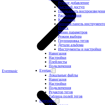
Ручное добавление
Быстрый доступ
Продолжить воспроизведени
Расположения
Категории
Верхняя панель инструмент
Поиск
Меню параметров
Режим выбора
Группировка тегов
Детали альбома
Инструменты и настройки
Навигация
Настройки
Плейлисты
Подключения
Evertag
Evermusic
Локальные файлы
Навигация
Настройки
Подключения
Редактор тегов
Таблица полей тегов
Evervideo