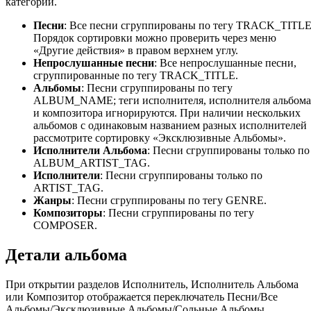
категории.
Песни
: Все песни сгруппированы по тегу TRACK_TITLE
Порядок сортировки можно проверить через меню
«Другие действия» в правом верхнем углу.
Непрослушанные песни
: Все непрослушанные песни,
сгруппированные по тегу TRACK_TITLE.
Альбомы
: Песни сгруппированы по тегу
ALBUM_NAME; теги исполнителя, исполнителя альбома
и композитора игнорируются. При наличии нескольких
альбомов с одинаковым названием разных исполнителей
рассмотрите сортировку «Эксклюзивные Альбомы».
Исполнители Альбома
: Песни сгруппированы только по
ALBUM_ARTIST_TAG.
Исполнители
: Песни сгруппированы только по
ARTIST_TAG.
Жанры
: Песни сгруппированы по тегу GENRE.
Композиторы
: Песни сгруппированы по тегу
COMPOSER.
Детали альбома
При открытии разделов Исполнитель, Исполнитель Альбома
или Композитор отображается переключатель Песни/Все
Альбомы/Эксклюзивные Альбомы/Сольные Альбомы.