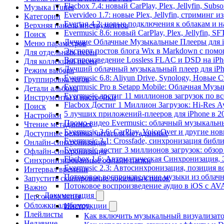
Flacbox 7.4: новый CarPlay, Plex, Jellyfin, Sub
Музыка iTunes
Evervideo 1.7: новые Plex, Jellyfin, стриминг 
Категории
Evertag 4.2: новые подключения к облакам и н
Верхняя панель инструментов
Evermusic 8.6: новый CarPlay, Plex, Jellyfin, S
Поиск
Лучшие Облачные Музыкальные Плееры для iP
Меню параметров
Экспорт постов блога Wix в Markdown с пом
Для отдельных песен
Воспроизведение Lossless FLAC и DSD на iPho
Для коллекций песен
Лучший облачный музыкальный плеер для iPh
Режим выбора
Evermusic 6.8: Aliyun Drive, Synology, Новые 
Группировка тегов
Evermusic Pro в Setapp Mobile: Облачная Музы
Детали альбома
Evermusic достиг 11 миллионов загрузок по в
Инструменты и настройки
Flacbox Достиг 1 Миллион Загрузок: Hi-Res А
Поиск
5 лучших приложений-плееров для iPhone в 2
Настройки
Промо-видео Evermusic: облачный музыкальн
Чтение метаданных
Evermusic 3.6: CarPlay, VoiceOver и другие но
Доступные режимы читателя метаданных
Evermusic 3.1: Crossfade, синхронизация библ
Онлайн-синхронизация
Evermusic достиг 3 миллионов загрузок: обзо
Офлайн-синхронизация
Flacbox 1.6: Автоматическая Синхронизация
Синхронизированные офлайн папки
Evermusic 2.3: Автосинхронизация, позиция в
Интервал времени
Потоковое воспроизведение музыки из облачн
Запустить сканирование локальных папок
Потоковое воспроизведение аудио в iOS с AVA
Важно
Документация
Персонализация
Обложки альбомов
Инструкции
Плейлисты
Как включить музыкальный визуализатор
Недавние