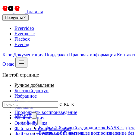
Главная
Продукты
Evervideo
Evermusic
Flacbox
Evertag
Блог
Документация
Поддержка
Правовая информация
Контакт
О нас
На этой странице
Ручное добавление
Быстрый доступ
Избранное
Недавние
CTRL K
Закладки
Продолжить воспроизведение
Главная
Расположения
Блог
Онлайн-музыка
Flacbox 7.6: новый аудиодвижок BASS, эффе
Файлы в этом приложении
Evermusic 8.7: настоящее воспроизведение бе
Файлы на этом iPhone/iPad/Mac