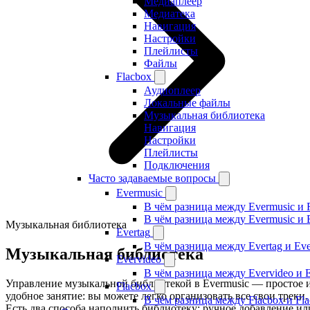
Медиаплеер
Медиатека
Навигация
Настройки
Плейлисты
Файлы
Flacbox
Аудиоплеер
Локальные файлы
Музыкальная библиотека
Навигация
Настройки
Плейлисты
Подключения
Часто задаваемые вопросы
Evermusic
В чём разница между Evermusic и 
В чём разница между Evermusic и 
Музыкальная библиотека
Evertag
В чём разница между Evertag и Eve
Музыкальная библиотека
Evervideo
В чём разница между Evervideo и 
Управление музыкальной библиотекой в Evermusic — простое 
Flacbox
удобное занятие: вы можете легко организовать все свои треки.
В чём разница между Flacbox и Fl
Есть два способа наполнить библиотеку: ручное добавление ил