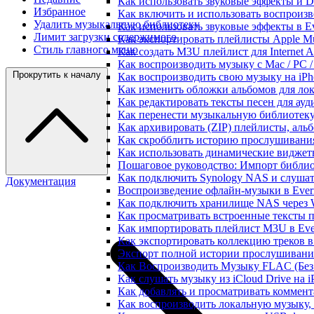
Как использовать звуковые эффекты и DSP
Избранное
Как включить и использовать воспроизве
Удалить музыкальную библиотеку
Как использовать звуковые эффекты в E
Лимит загрузки содержимого
Как экспортировать плейлисты Apple Mu
Стиль главного меню
Как создать M3U плейлист для Internet A
Как воспроизводить музыку с Mac / PC 
Прокрутить к началу
Как воспроизводить свою музыку на iPh
Как изменить обложки альбомов для лок
Как редактировать тексты песен для ау
Как перенести музыкальную библиотеку
Как архивировать (ZIP) плейлисты, альб
Как скробблить историю прослушивания 
Как использовать динамические виджеты
Пошаговое руководство: Импорт библиот
Как подключить Synology NAS и слушат
Документация
Воспроизведение офлайн-музыки в Everm
Как подключить хранилище NAS через 
Как просматривать встроенные тексты 
Как импортировать плейлист M3U в Ever
Как экспортировать коллекцию треков в
Экспорт полной истории прослушивания 
Как Воспроизводить Музыку FLAC (Без 
Как слушать музыку из iCloud Drive на 
Как добавлять и просматривать коммента
Как воспроизводить локальную музыку,