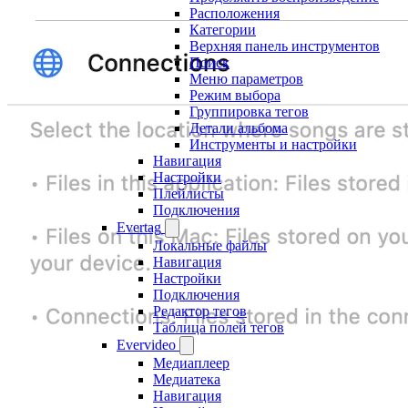
Расположения
Категории
Верхняя панель инструментов
Поиск
Меню параметров
Режим выбора
Группировка тегов
Детали альбома
Инструменты и настройки
Навигация
Настройки
Плейлисты
Подключения
Evertag
Локальные файлы
Навигация
Настройки
Подключения
Редактор тегов
Таблица полей тегов
Evervideo
Медиаплеер
Медиатека
Навигация