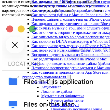
остаются в исходных местах, экономя место на диске. Для
Как подключить USB-флешку к iPhone и слуш
офлайн-доступа используйте действие «Скачать» в меню
Как загрузить файлы в облачное хранилище и 
параметров или включите офлайн-режим для плейлистов и
Как передать файлы по беспроводной сети с к
коллекций треков.
Как перенести файлы с Mac на iPhone или iPa
Перенос файлов с компьютера на iPhone с п
Как подключить внутреннее хранилище Blueso
Как скачать музыку с YouTube и слушать офла
Как отключить стороннее приложение от акка
Как записывать видео во время воспроизведе
Как включить DLNA медиасервер в Windows 1
Как воспроизводить музыку на iPhone с WD 
Как перенести музыкальные файлы с компьютер
Воспроизведение музыки из Dropbox на iPhon
Как редактировать ID3-теги на iPhone и Mac
Как воспроизводить локальные файлы (файлы i
Потоковое воспроизведение музыки с Mac ил
Как установить приложение из App Store ил
Руководство пользователя
Evermusic
Аудиоплеер
Локальные файлы
Музыкальная библиотека
Ручное добавление
Быстрый доступ
Продолжить воспроизведение