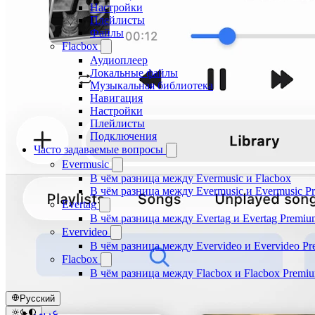
Настройки
Плейлисты
Файлы
Flacbox
Аудиоплеер
Локальные файлы
Музыкальная библиотека
Навигация
Настройки
Плейлисты
Подключения
Часто задаваемые вопросы
Evermusic
В чём разница между Evermusic и Flacbox
В чём разница между Evermusic и Evermusic P
Evertag
В чём разница между Evertag и Evertag Premiu
Evervideo
В чём разница между Evervideo и Evervideo P
Flacbox
В чём разница между Flacbox и Flacbox Premi
Русский
عربي