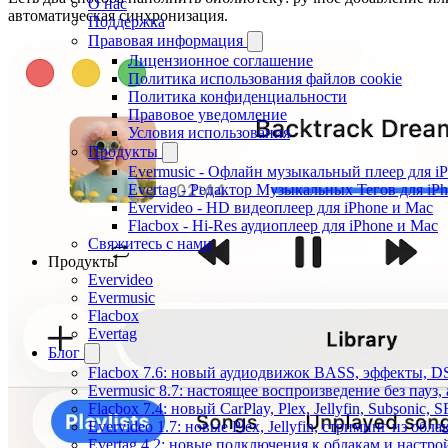
О нас
автоматическая синхронизация.
Поддержка
Правовая информация
Лицензионное соглашение
Политика использования файлов cookie
Политика конфиденциальности
Правовое уведомление
Условия использования
Продукты
Evermusic - Офлайн музыкальный плеер для i
Evertag - Редактор Музыкальных Тегов для iP
Evervideo - HD видеоплеер для iPhone и Mac
Flacbox - Hi-Res аудиоплеер для iPhone и Mac
Свяжитесь с нами
Продукты
Evervideo
Evermusic
Flacbox
Evertag
Блог
Flacbox 7.6: новый аудиодвижок BASS, эффекты, D
Evermusic 8.7: настоящее воспроизведение без пауз
Flacbox 7.4: новый CarPlay, Plex, Jellyfin, Subsonic,
Evervideo 1.7: новые Plex, Jellyfin, стриминг из об
Evertag 4.2: новые подключения к облакам и настро