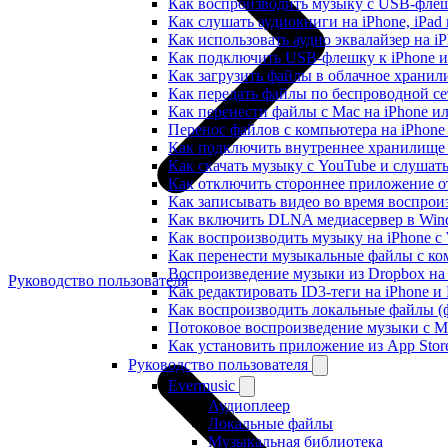
Как воспроизводить музыку с USB-флешк
Как слушать аудиокниги на iPhone, iPad
Как использовать аудио эквалайзер на iP
Как подключить USB-флешку к iPhone и
Как загрузить файлы в облачное хранили
Как передать файлы по беспроводной се
Как перенести файлы с Mac на iPhone ил
Перенос файлов с компьютера на iPhon
Как подключить внутреннее хранилище B
Как скачать музыку с YouTube и слушат
Как отключить стороннее приложение от
Как записывать видео во время воспрои
Как включить DLNA медиасервер в Wind
Как воспроизводить музыку на iPhone 
Как перенести музыкальные файлы с ком
Воспроизведение музыки из Dropbox на
Руководство пользователя
Как редактировать ID3-теги на iPhone и
Как воспроизводить локальные файлы (ф
Потоковое воспроизведение музыки с M
Как установить приложение из App Sto
Руководство пользователя
Evermusic
Аудиоплеер
Локальные файлы
Музыкальная библиотека