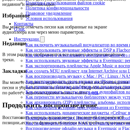
Политика использования файлов cookie
недавние и аудиозакладки.
Политика конфиденциальности
Правовое уведомление
Избранное
Условия использования
Контакты
Вы можете отмечать песни как избранные на экране
О нас
аудиоплеера или через меню параметров.
Инструкции
Недавние
Как включить музыкальный визуализатор во время в
Как использовать звуковые эффекты и DSP в Flacbox:
В этом разделе отображаются все недавно воспроизведённые
Как включить и использовать воспроизведение без п
треки.
Как использовать звуковые эффекты в Evermusic: р
Как экспортировать плейлисты Apple Music и воспр
Закладки
Как создать M3U плейлист для Internet Archive или L
Как воспроизводить музыку с Mac / PC / Linux / N
Как воспроизводить свою музыку на iPhone с помо
Вы можете создавать аудиозакладки во время воспроизведения
Как изменить обложки альбомов для локальных трек
песни и управлять ими на этом экране. Подробные инструкции
Как редактировать тексты песен для аудиофайлов 
по работе с аудиозакладками можно найти
здесь
.
Как перенести музыкальную библиотеку между устр
Как архивировать (ZIP) плейлисты, альбомы, исполн
Продолжить воспроизведение
Как скробблить историю прослушивания из Evermusi
Как использовать динамические виджеты «Сейчас во
Восстановить очередь аудиоплеера с последней сохранённой
Пошаговое руководство: Импорт библиотеки iCloud 
позиции, если эта функция включена в настройках приложения
Как подключить Synology NAS и слушать музыку на
Воспроизведение офлайн-музыки в Evermusic и Flac