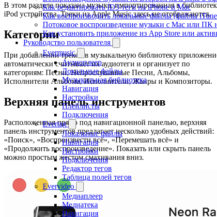
В этом разделе показана музыка, импортированная в библиоте
Как редактировать ID3-теги на iPhone и Mac
iPod устройства. Треки из Apple Music здесь не отображаются.
Как воспроизводить локальные файлы (файлы iTunes
Потоковое воспроизведение музыки с Mac или ПК н
Категории
Как установить приложение из App Store или акти
Руководство пользователя
Evermusic
При добавлении треков в музыкальную библиотеку приложени
Аудиоплеер
автоматически считывает их аудиотеги и организует по
Локальные файлы
категориям: Песни, Непрослушанные Песни, Альбомы,
Музыкальная библиотека
Исполнители Альбома, Исполнители, Жанры и Композиторы.
Навигация
Настройки
Верхняя панель инструментов
Плейлисты
Подключения
Расположенная прямо под навигационной панелью, верхняя
Evertag
панель инструментов предлагает несколько удобных действий:
Локальные файлы
«Поиск», «Воспроизвести всё», «Перемешать всё» и
Навигация
«Продолжить воспроизведение». Показать или скрыть панель
Настройки
можно простым жестом смахивания вниз.
Подключения
Редактор тегов
Таблица полей тегов
Evervideo
Медиаплеер
Медиатека
Навигация