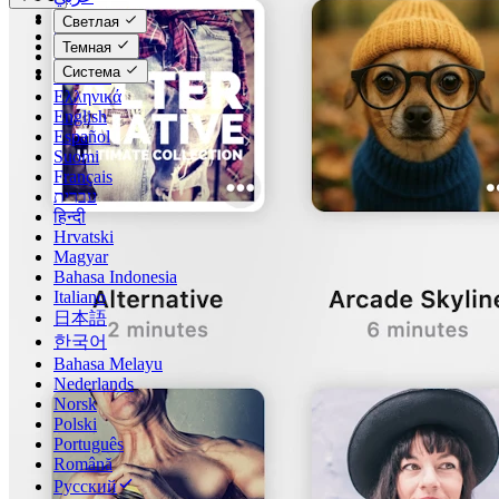
Català
Светлая
Čeština
Темная
Dansk
Система
Deutsch
Ελληνικά
English
Español
Suomi
Français
עברית
हिन्दी
Hrvatski
Magyar
Bahasa Indonesia
Italiano
日本語
한국어
Bahasa Melayu
Nederlands
Norsk
Polski
Português
Română
Русский