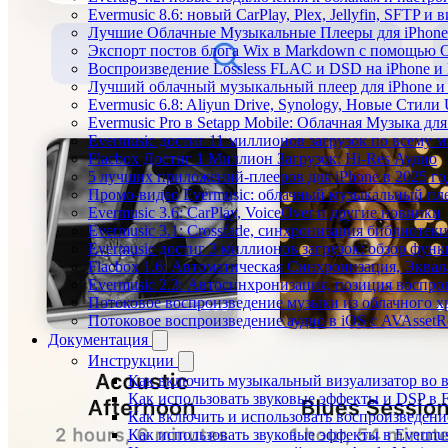
Evermusic 8.6: новый CarPlay, Plex, Jellyfin, SFTP и 
Лучшие Облачные Музыкальные Плееры для iPhone 
Экспорт постов блога Wix в Markdown с помощью 
Воспроизведение Lossless FLAC и DSD на iPhone и 
Лучший облачный музыкальный плеер для iPhone и 
Evermusic 6.8: Aliyun Drive, Synology, Новые Стили 
Evermusic Pro в Setapp Mobile: Облачная Музыка для
Evermusic достиг 11 миллионов загрузок по всему 
Flacbox Достиг 1 Миллион Загрузок: Hi-Res Аудио
5 лучших приложений-плееров для iPhone в 2025 го
Промо-видео Evermusic: облачный музыкальный пл
Evermusic 3.6: CarPlay, VoiceOver и другие новинки
Evermusic 3.1: Crossfade, синхронизация библиотек
Evermusic достиг 3 миллионов загрузок: обзор фун
Flacbox 1.6: Автоматическая Синхронизация, Эква
Evermusic 2.3: Автосинхронизация, позиция воспро
Потоковое воспроизведение музыки из облачного хр
Потоковое воспроизведение аудио в iOS с AVAssetR
Документация
Инструкции
Как включить музыкальный визуализатор во в
Как использовать звуковые эффекты и DSP в Fl
Как включить и использовать воспроизведение
Как использовать звуковые эффекты в Evermus