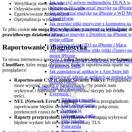
Jak włączyć serwer multimediów DLNA w
Weryfikacja stanu serwera
Windows 10 i odtwarzać muzykę na iPhoni
Odzyskiwanie po błędach sieciowych
Jak odtwarzać muzykę na iPhonie z WD M
Egzekwowanie zabezpieczeń
Cloud Home
Optymalizacja wydajności
Jak przesłać pliki muzyczne z komputera na
iPhone bez iTunes za pomocą WiFi-Drive
Te pliki cookie
nie mogą być wyłączone
, ponieważ są
wymagane d
Odtwarzaj muzykę z Dropbox na iPhonie w
prawidłowego działania
strony.
trybie offline
Jak edytować tagi ID3 na iPhonie i Macu
Raportowanie i diagnostyka
Jak odtwarzać lokalne pliki (pliki iTunes) na
moim iPhonie
Ta strona internetowa korzysta z
usług bezpieczeństwa i wydajności
Strumieniuj muzykę z Maca lub PC na iPho
Cloudflare
, które mogą obejmować funkcje raportowania oparte na
za pomocą SMB
przeglądarce:
Jak zainstalować aplikację z App Store lub
aktywować zakup w aplikacji za pomocą k
Raportowanie CSP (Content Security Policy):
Przeglądarka
promocyjnego
może wysyłać raporty o naruszeniach, aby pomóc nam
Podręcznik użytkownika
wykrywać i naprawiać nieautoryzowane skrypty lub źródła
Evermusic
treści.
Biblioteka muzyki
NEL (Network Error Logging):
Umożliwia przeglądarkom
Listy odtwarzania
raportowanie błędów sieciowych (np. awarii połączenia,
Nawigacja
przekroczeń czasu) do Cloudflare.
Odtwarzacz audio
Raporty przejrzystości certyfikatów:
Pomagają wykrywać
Pliki lokalne
błędnie wydane lub nieważne certyfikaty TLS.
Połączenia
Ustawienia