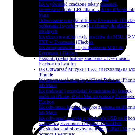
Jak wyświetlać osadzone teksty piosenek,
komentarze i pliki LRC dla muzyki na iPhonie lub
Macu
Odtwarzanie muzyki offline w Evermusic i Flacbo
pobieranie i synchronizacja z chmury do plików
lokalnych
Jak eksportować kolekcję utworów do M3U, CSV
TXT w Evermusic i Flacbox
Jak zaimportować listę odtwarzania M3U do
Evermusic i Flacbox
Eksportuj pełną historię słuchania z Evermusic i
Flacbox do Last.fm
Jak Odtwarzać Muzykę FLAC (Bezstratną) na M
iPhonie
Jak streamować muzykę z iCloud Drive na iPhoni
lub Macu
Jak dodawać i przeglądać komentarze do ścieżek
audio na iPhone, iPad i Mac za pomocą Evermusic
Flacbox
Jak odtwarzac lokalna muzyke zapisana na iPhoni
lub Macu
Jak odtwarzać muzykę z pendrive'a USB na iPhon
za pomocą Evermusic i iXpand od SanDisk
Jak słuchać audiobooków na iPhone, iPad i Mac z
pomocą Evermusic