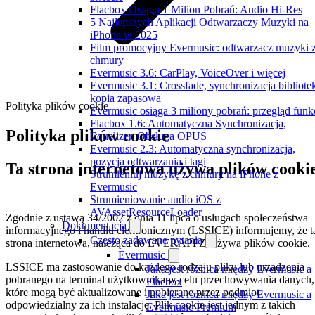
Flacbox Osiąga 1 Milion Pobrań: Audio Hi-Res
5 Najlepszych Aplikacji Odtwarzaczy Muzyki na
iPhone w 2025
Film promocyjny Evermusic: odtwarzacz muzyki 
chmury
Evermusic 3.6: CarPlay, VoiceOver i więcej
Evermusic 3.1: Crossfade, synchronizacja bibliotek
kopia zapasowa
Polityka plików cookie
Evermusic osiąga 3 miliony pobrań: przegląd funkc
Flacbox 1.6: Automatyczna Synchronizacja,
Polityka plików cookie
Equalizer, Obsługa OPUS
Evermusic 2.3: Automatyczna synchronizacja,
pozycja odtwarzania i tagi
Ta strona internetowa używa plików cooki
Strumieniuj muzykę z chmury na iPhone z
Evermusic
Strumieniowanie audio iOS z
AVAssetResourceLoader
Zgodnie z ustawą 34/2002 z dnia 11 lipca o usługach społeczeństwa
Dokumentacja
informacyjnego i handlu elektronicznym (LSSICE) informujemy, że t
Często zadawane pytania
strona internetowa, należąca do EVERAPPZ, używa plików cookie.
Evermusic
LSSICE ma zastosowanie do każdego rodzaju pliku lub urządzenia
Jaka jest różnica między Evermusic a
pobranego na terminal użytkownika w celu przechowywania danych,
Flacbox
które mogą być aktualizowane i pobierane przez podmiot
Jaka jest różnica między Evermusic a
odpowiedzialny za ich instalację. Plik cookie jest jednym z takich
Evermusic Premium