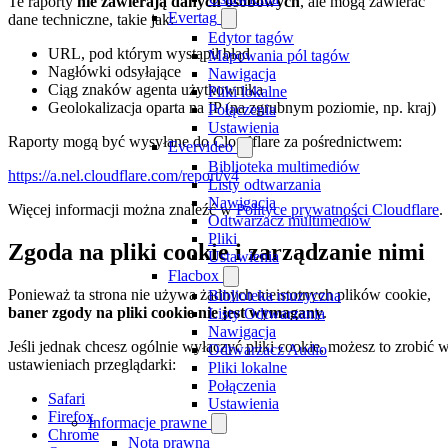
Te raporty
nie zawierają danych osobowych
, ale mogą zawierać
Evertag
dane techniczne, takie jak:
Edytor tagów
URL, pod którym wystąpił błąd
Mapowania pól tagów
Nagłówki odsyłające
Nawigacja
Ciąg znaków agenta użytkownika
Pliki lokalne
Geolokalizacja oparta na IP (na zgrubnym poziomie, np. kraj)
Połączenia
Ustawienia
Raporty mogą być wysyłane do Cloudflare za pośrednictwem:
Evervideo
Biblioteka multimediów
https://a.nel.cloudflare.com/report/v4
Listy odtwarzania
Nawigacja
Więcej informacji można znaleźć w
Polityce prywatności Cloudflare
.
Odtwarzacz multimediów
Pliki
Zgoda na pliki cookie i zarządzanie nimi
Ustawienia
Flacbox
Ponieważ ta strona nie używa żadnych nieistotnych plików cookie,
Biblioteka muzyczna
baner zgody na pliki cookie nie jest wymagany
.
Listy Odtwarzania
Nawigacja
Jeśli jednak chcesz ogólnie wyłączyć pliki cookie, możesz to zrobić 
Odtwarzacz Audio
ustawieniach przeglądarki:
Pliki lokalne
Połączenia
Safari
Ustawienia
Firefox
Informacje prawne
Chrome
Nota prawna