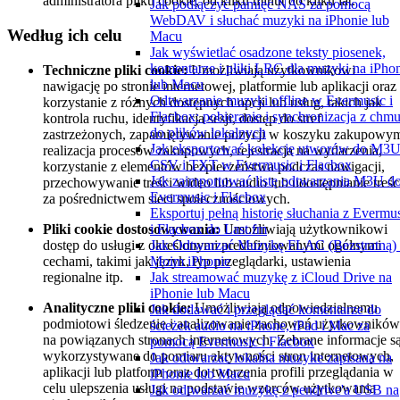
administratora pliku cookie, od kilku minut do kilku lat.
Jak podłączyć pamięć NAS za pomocą
WebDAV i słuchać muzyki na iPhonie lub
Według ich celu
Macu
Jak wyświetlać osadzone teksty piosenek,
komentarze i pliki LRC dla muzyki na iPho
Techniczne pliki cookie:
Umożliwiają użytkownikowi
lub Macu
nawigację po stronie internetowej, platformie lub aplikacji oraz
Odtwarzanie muzyki offline w Evermusic i
korzystanie z różnych dostępnych opcji lub usług, takich jak
Flacbox: pobieranie i synchronizacja z chm
kontrola ruchu, identyfikacja sesji, dostęp do stref
do plików lokalnych
zastrzeżonych, zapamiętywanie pozycji w koszyku zakupowy
Jak eksportować kolekcję utworów do M3U
realizacja procesów zakupowych, rejestracja na wydarzenia,
CSV i TXT w Evermusic i Flacbox
korzystanie z elementów bezpieczeństwa podczas nawigacji,
Jak zaimportować listę odtwarzania M3U d
przechowywanie treści wideo lub audio lub udostępnianie treśc
Evermusic i Flacbox
za pośrednictwem sieci społecznościowych.
Eksportuj pełną historię słuchania z Evermu
Pliki cookie dostosowywania:
Umożliwiają użytkownikowi
i Flacbox do Last.fm
dostęp do usługi z określonymi predefiniowanymi ogólnymi
Jak Odtwarzać Muzykę FLAC (Bezstratną)
cechami, takimi jak język, typ przeglądarki, ustawienia
Moim iPhonie
regionalne itp.
Jak streamować muzykę z iCloud Drive na
iPhonie lub Macu
Analityczne pliki cookie:
Umożliwiają odpowiedzialnemu
Jak dodawać i przeglądać komentarze do
podmiotowi śledzenie i analizowanie zachowań użytkowników
ścieżek audio na iPhone, iPad i Mac za
na powiązanych stronach internetowych. Zebrane informacje s
pomocą Evermusic i Flacbox
wykorzystywane do pomiaru aktywności stron internetowych,
Jak odtwarzac lokalna muzyke zapisana na
aplikacji lub platform oraz do tworzenia profili przeglądania w
iPhonie lub Macu
celu ulepszenia usługi na podstawie wzorców użytkowania
Jak odtwarzać muzykę z pendrive'a USB na