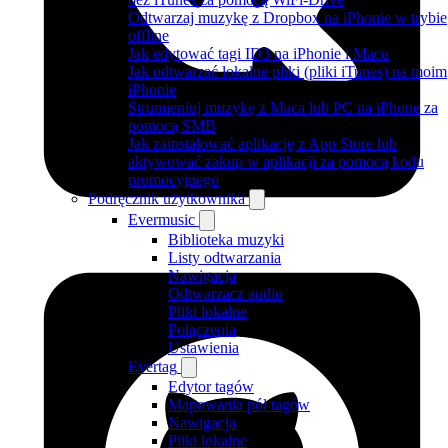
Odtwarzaj muzykę z Dropbox na iPhonie w trybie
offline
Jak edytować tagi ID3 na iPhonie i Macu
Jak odtwarzać lokalne pliki (pliki iTunes) na moim
iPhonie
Strumieniuj muzykę z Maca lub PC na iPhone za
pomocą SMB
Jak zainstalować aplikację z App Store lub
aktywować zakup w aplikacji za pomocą kodu
promocyjnego
Podręcznik użytkownika
Evermusic
Biblioteka muzyki
Listy odtwarzania
Nawigacja
Odtwarzacz audio
Pliki lokalne
Połączenia
Ustawienia
Evertag
Edytor tagów
Mapowania pól tagów
Nawigacja
Pliki lokalne