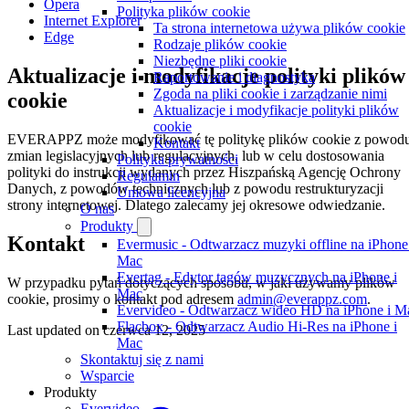
Opera
Polityka plików cookie
Internet Explorer
Ta strona internetowa używa plików cookie
Edge
Rodzaje plików cookie
Niezbędne pliki cookie
Aktualizacje i modyfikacje polityki plików
Raportowanie i diagnostyka
Zgoda na pliki cookie i zarządzanie nimi
cookie
Aktualizacje i modyfikacje polityki plików
cookie
EVERAPPZ może modyfikować tę politykę plików cookie z powod
Kontakt
zmian legislacyjnych lub regulacyjnych, lub w celu dostosowania
Polityka prywatności
polityki do instrukcji wydanych przez Hiszpańską Agencję Ochrony
Regulamin
Danych, z powodów technicznych lub z powodu restrukturyzacji
Umowa licencyjna
strony internetowej. Dlatego zalecamy jej okresowe odwiedzanie.
O nas
Produkty
Kontakt
Evermusic - Odtwarzacz muzyki offline na iPhone
Mac
Evertag - Edytor tagów muzycznych na iPhone i
W przypadku pytań dotyczących sposobu, w jaki używamy plików
Mac
cookie, prosimy o kontakt pod adresem
admin@everappz.com
.
Evervideo - Odtwarzacz wideo HD na iPhone i M
Flacbox - Odtwarzacz Audio Hi-Res na iPhone i
Last updated on
czerwca 12, 2025
Mac
Skontaktuj się z nami
Wsparcie
Produkty
Evervideo