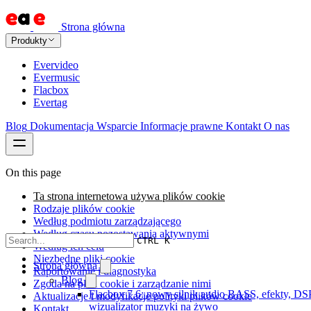
Strona główna
Produkty
Evervideo
Evermusic
Flacbox
Evertag
Blog
Dokumentacja
Wsparcie
Informacje prawne
Kontakt
O nas
On this page
Ta strona internetowa używa plików cookie
Rodzaje plików cookie
Według podmiotu zarządzającego
Według czasu pozostawania aktywnymi
CTRL K
Według ich celu
Niezbędne pliki cookie
Strona główna
Raportowanie i diagnostyka
Blog
Zgoda na pliki cookie i zarządzanie nimi
Flacbox 7.6: nowy silnik audio BASS, efekty, DSP
Aktualizacje i modyfikacje polityki plików cookie
wizualizator muzyki na żywo
Kontakt