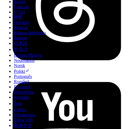
Suomi
Français
עברית
हिन्दी
Hrvatski
Magyar
Bahasa Indonesia
Italiano
日本語
한국어
Bahasa Melayu
Nederlands
Norsk
Polski
Português
Română
Русский
Slovenčina
Svenska
ไทย
Türkçe
Українська
Tiếng Việt
简体中文