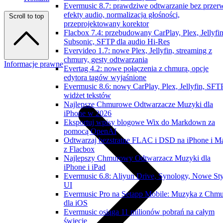
Evermusic 8.7: prawdziwe odtwarzanie bez przer
efekty audio, normalizacja głośności,
Scroll to top
przeprojektowany korektor
Flacbox 7.4: przebudowany CarPlay, Plex, Jellyfin
Subsonic, SFTP dla audio Hi-Res
Evervideo 1.7: nowe Plex, Jellyfin, streaming z
chmury, gesty odtwarzania
Informacje prawne
Evertag 4.2: nowe połączenia z chmurą, opcje
edytora tagów wyjaśnione
Evermusic 8.6: nowy CarPlay, Plex, Jellyfin, SFTP
widżet tekstów
Najlepsze Chmurowe Odtwarzacze Muzyki dla
iPhone w 2026
Eksportuj wpisy blogowe Wix do Markdown za
pomocą OpenAI
Odtwarzaj bezstratne FLAC i DSD na iPhone i M
z Flacbox
Najlepszy Chmurowy Odtwarzacz Muzyki dla
iPhone i iPad
Evermusic 6.8: Aliyun Drive, Synology, Nowe Sty
UI
Evermusic Pro na Setapp Mobile: Muzyka z Chm
dla iOS
Evermusic osiąga 11 milionów pobrań na całym
świecie