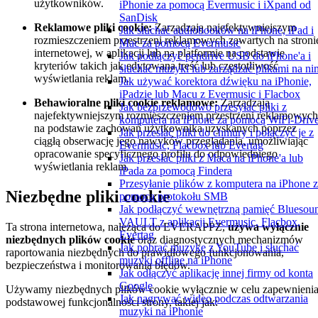
użytkowników.
iPhonie za pomocą Evermusic i iXpand od
SanDisk
Reklamowe pliki cookie:
Zarządzają najefektywniejszym
Jak słuchać audiobooków na iPhone, iPad i
rozmieszczeniem przestrzeni reklamowych zawartych na stroni
Mac za pomocą Evermusic
internetowej, w aplikacji lub na platformie na podstawie
Jak podłączyć pendrive USB do iPhone'a i
kryteriów takich jak edytowana treść lub częstotliwość
słuchać muzyki lub zarządzać plikami na ni
wyświetlania reklam.
Jak używać korektora dźwięku na iPhonie,
iPadzie lub Macu z Evermusic i Flacbox
Behawioralne pliki cookie reklamowe:
Zarządzają
Jak bezprzewodowo przesyłać pliki z
najefektywniejszym rozmieszczeniem przestrzeni reklamowych
komputera na iPhone za pomocą WiFi-Driv
na podstawie zachowań użytkownika uzyskanych poprzez
Jak przesłać pliki do chmury i połączyć je z
ciągłą obserwację jego nawyków przeglądania, umożliwiając
Evermusic, Flacbox lub Evertag
opracowanie specyficznego profilu do odpowiedniego
Jak przesłać pliki z Maca na iPhone'a lub
wyświetlania reklam.
iPada za pomocą Findera
Przesyłanie plików z komputera na iPhone 
Niezbędne pliki cookie
pomocą protokołu SMB
Jak podłączyć wewnętrzną pamięć Bluesou
VAULT z aplikacji Evermusic, Flacbox,
Ta strona internetowa, należąca do EVERAPPZ,
używa wyłącznie
Evertag
niezbędnych plików cookie
oraz diagnostycznych mechanizmów
Jak pobrać muzykę z YouTube i słuchać
raportowania niezbędnych do prawidłowego funkcjonowania,
muzyki offline na iPhone
bezpieczeństwa i monitorowania błędów.
Jak odłączyć aplikację innej firmy od konta
Google
Używamy niezbędnych plików cookie wyłącznie w celu zapewnieni
Jak nagrywać wideo podczas odtwarzania
podstawowej funkcjonalności strony, takiej jak:
muzyki na iPhonie