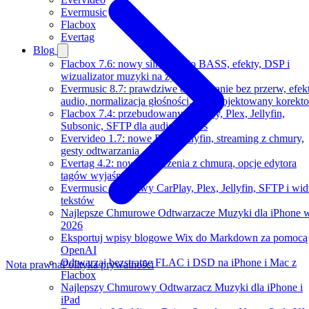
Evermusic
Flacbox
Evertag
Blog
Flacbox 7.6: nowy silnik audio BASS, efekty, DSP i
wizualizator muzyki na żywo
Evermusic 8.7: prawdziwe odtwarzanie bez przerw, efek
audio, normalizacja głośności, przeprojektowany korekto
Flacbox 7.4: przebudowany CarPlay, Plex, Jellyfin,
Subsonic, SFTP dla audio Hi-Res
Evervideo 1.7: nowe Plex, Jellyfin, streaming z chmury,
gesty odtwarzania
Evertag 4.2: nowe połączenia z chmurą, opcje edytora
tagów wyjaśnione
Evermusic 8.6: nowy CarPlay, Plex, Jellyfin, SFTP i wid
tekstów
Najlepsze Chmurowe Odtwarzacze Muzyki dla iPhone 
2026
Eksportuj wpisy blogowe Wix do Markdown za pomocą
OpenAI
Odtwarzaj bezstratne FLAC i DSD na iPhone i Mac z
Nota prawna
Polityka prywatności
Flacbox
Najlepszy Chmurowy Odtwarzacz Muzyki dla iPhone i
iPad