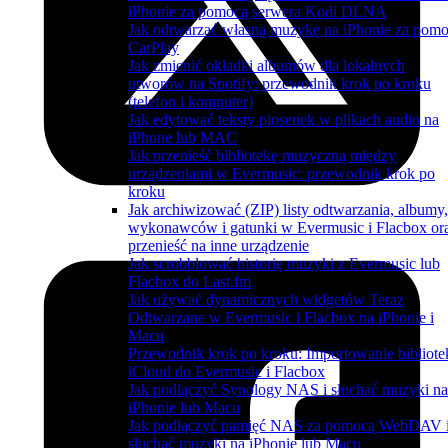
iPhonie za pomocą serwera Kodi DLNA
Jak odtwarzać własną muzykę na iPhonie za pom
CarPlay
Jak zmienić okładki albumów dla lokalnych
utworów na Spotify: przewodnik krok po kroku
(telefon i komputer)
Jak edytować teksty piosenek w plikach audio na
iPhone lub MAC
Jak przenieść bibliotekę muzyczną między
urządzeniami w Evermusic: przewodnik krok po
kroku
Jak archiwizować (ZIP) listy odtwarzania, albumy,
wykonawców i gatunki w Evermusic i Flacbox or
przenieść na inne urządzenie
Jak scrobblować historię muzyki z Evermusic lub
Flacbox do Last.fm
Jak używać dynamicznych widgetów Teraz
Odtwarzane w Evermusic i Flacbox na iPhonie i
Macu
Przewodnik krok po kroku: Importowanie bibliote
iCloud do Evermusic i Flacbox
Jak podłączyć Synology NAS i słuchać muzyki na
iPhonie lub Macu
Jak podłączyć pamięć NAS za pomocą WebDAV 
słuchać muzyki na iPhonie lub Macu