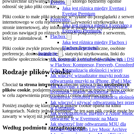
powszechnie używanych plików, do którego będziemy ogólnie
Evertag
odnosić się jako pliki cookie.
Jaka jest różnica między Evertag i
Evertag Premium
Pliki cookie to małe pliki tekstowe wysyłane do przeglądarki z serwe
Evervideo
internetowego w celu rejestrowania aktywności użytkownika na
Jaka jest różnica między Evervideo a
stronie internetowej, aby informacje te mogły być później pobrane
Evervideo Premium?
podczas nawigacji po różnych stronach połączonych z serwerem,
Flacbox
który je zainstalował.
Jaka jest różnica między Flacbox i
Flacbox Premium?
Pliki cookie zwykle przechowują informacje techniczne, osobiste
Instrukcje
preferencje, dostosowanie treści, statystyki użytkowania, linki do
mediów społecznościowych, dostęp do kont użytkowników itp.
Jak korzystać z efektów dźwiękowych i DS
w Flacbox: Kompresor, Freeverb, Crossfeed
Echo, Normalizacja głośności i więcej
Rodzaje plików cookie
Jak włączyć wizualizator muzyki podczas
odtwarzania muzyki na iPhone, iPad i Mac
Chociaż
ta strona internetowa
obecnie używa tylko
niezbędnych
Jak korzystać z efektów dźwiękowych w
plików cookie
, podajemy poniższą klasyfikację typów plików cookie
Evermusic: pogłos, opóźnienie, przester,
w celu zapewnienia przejrzystości i celów informacyjnych.
kompresor, crossfeed i normalizacja głośnoś
Jak włączyć i używać odtwarzania bez prze
Poniżej znajduje się klasyfikacja plików cookie oparta na kilku
w Evermusic
kategoriach. Należy jednak pamiętać, że ten sam plik cookie może by
Jak wyeksportować playlisty z Apple Music 
zawarty w więcej niż jednej kategorii.
odtwarzać je w Evermusic na Macu
Jak stworzyć listę odtwarzania M3U dla
Według podmiotu zarządzającego
Internet Archive lub Live Music Archive