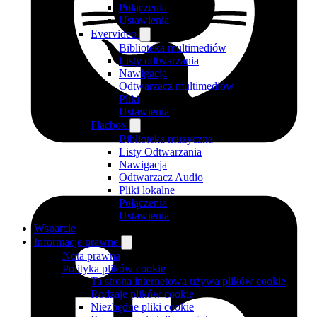
Połączenia
Ustawienia
Evervideo
Biblioteka multimediów
Listy odtwarzania
Nawigacja
Odtwarzacz multimediów
Pliki
Ustawienia
Flacbox
Biblioteka muzyczna
Listy Odtwarzania
Nawigacja
Odtwarzacz Audio
Pliki lokalne
Połączenia
Ustawienia
Wsparcie
Informacje prawne
Nota prawna
Polityka plików cookie
Ta strona internetowa używa plików cookie
Rodzaje plików cookie
Niezbędne pliki cookie