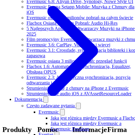
Evermusic 6.8: Aliyun Drive, Synology, Nowe Style UI
Evermusic Pro na Setapp Mobile: Muzyka z Chmury dla
iOS
Evermusic osiąga 11 milionów pobrań na całym świecie
Flacbox Osiąga 1 Milion Pobrań: Audio Hi-Res
5 Najlepszych Aplikacji Odtwarzaczy Muzyki na iPhon
2025
Film promocyjny Evermusic: odtwarzacz muzyki z chmu
Evermusic 3.6: CarPlay, VoiceOver i więcej
Evermusic 3.1: Crossfade, synchronizacja biblioteki i ko
zapasowa
Evermusic osiąga 3 miliony pobrań: przegląd funkcji
Flacbox 1.6: Automatyczna Synchronizacja, Equalizer,
Obsługa OPUS
Evermusic 2.3: Automatyczna synchronizacja, pozycja
odtwarzania i tagi
Strumieniuj muzykę z chmury na iPhone z Evermusic
Strumieniowanie audio iOS z AVAssetResourceLoader
Dokumentacja
Często zadawane pytania
Evermusic
Jaka jest różnica między Evermusic a Flacb
Jaka jest różnica między Evermusic a
Produkty
Pomoc
Informacje
Firma
Evermusic Premium
Evertag