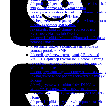
Jak podłączyć pendrive USB do iPhone'a i słucha
muzyki lub zarządzać plikami na nim
Jak używać korektora dźwięku na iPhonie, iPadzi
lub Macu z Evermusic i Flacbox
Jak bezprzewodowo przesyłać pliki z komputera n
iPhone za pomocą WiFi-Drive
Jak przesłać pliki do chmury i połączyć je z
Evermusic, Flacbox lub Evertag
Jak przesłać pliki z Maca na iPhone'a lub iPada za
pomocą Findera
Przesyłanie plików z komputera na iPhone za
pomocą protokołu SMB
Jak podłączyć wewnętrzną pamięć Bluesound
VAULT z aplikacji Evermusic, Flacbox, Evertag
Jak pobrać muzykę z YouTube i słuchać muzyki
offline na iPhone
Jak odłączyć aplikację innej firmy od konta Googl
Jak nagrywać wideo podczas odtwarzania muzyki
iPhonie
Jak włączyć serwer multimediów DLNA w
Windows 10 i odtwarzać muzykę na iPhonie
Jak odtwarzać muzykę na iPhonie z WD My Clou
Home
Jak przesłać pliki muzyczne z komputera na iPhon
bez iTunes za pomocą WiFi-Drive