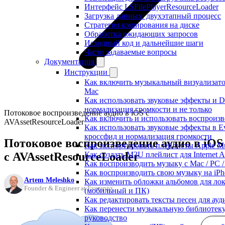
Интерфейс LSFilePlayerResourceLoader
Загрузка данных: двухэтапный процесс
Стратегия кэширования на диске
Обработка ожидающих запросов
Исходный код и дальнейшие шаги
Часто задаваемые вопросы
Документация
Инструкции
Как включить музыкальный визуализатор
Mac
Как использовать звуковые эффекты и DSP
нормализация громкости и не только
Потоковое воспроизведение аудио в iOS с
Как включить и использовать воспроизве
AVAssetResourceLoader
Как использовать звуковые эффекты в Ev
кроссфид и нормализация громкости
Потоковое воспроизведение аудио в iOS
Как экспортировать плейлисты Apple Mu
с AVAssetResourceLoader
Как создать M3U плейлист для Internet A
Как воспроизводить музыку с Mac / PC 
Как воспроизводить свою музыку на iPh
Artem Meleshko
Как изменить обложки альбомов для лок
Founder & Engineer at Everappz
(мобильный и ПК)
Как редактировать тексты песен для ау
Как перенести музыкальную библиотеку
руководство