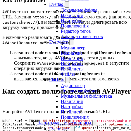
Как это работает
Evertag
Локальные файлы
использует
, когда не распознаёт схе
AVPlayer
resourceLoader
Навигация
URL. Заменив
на пользовательскую схему (например,
https://
Настройки
), вы заставляете AVPlayer делегировать всю
customscheme://
Подключения
загрузку вашему приложению.
Редактор тегов
Таблица полей тегов
Необходимо реализовать два метода
Evervideo
:
AVAssetResourceLoaderDelegate
Медиаплеер
Медиатека
resourceLoader:shouldWaitForLoadingOfRequestedReso
– вызывается, когда AVPlayer нуждается в данных.
Навигация
Сохраните
и запустите
Настройки
AVAssetResourceLoadingRequest
операцию загрузки данных.
Плейлисты
–
Файлы
resourceLoader:didCancelLoadingRequest:
вызывается, когда запрос отменяется или заменяется.
Flacbox
Аудиоплеер
Как создать пользовательский AVPlayer
Локальные файлы
Музыкальная библиотека
Навигация
Настройки
Настройте AVPlayer с пользовательской схемой URL:
Плейлисты
Подключения
NSURL
*
url
=
[
NSURL
URLWithString
:
@"customscheme://host/audio.
Часто задаваемые вопросы
AVURLAsset
*
asset
=
[
AVURLAsset
URLAssetWithURL
:
url
options
:
ni
[
asset
.
resourceLoader
setDelegate
:
self
queue
:
dispatch_get_main
Evermusic