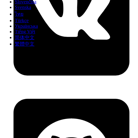
Slovenčina
Svenska
ไทย
Türkçe
Українська
Tiếng Việt
简体中文
繁體中文