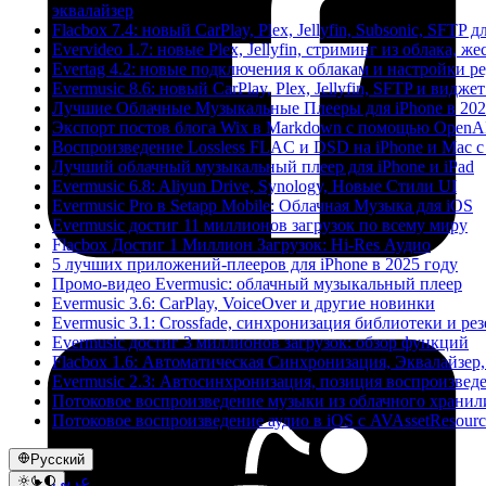
эквалайзер
Flacbox 7.4: новый CarPlay, Plex, Jellyfin, Subsonic, SFTP 
Evervideo 1.7: новые Plex, Jellyfin, стриминг из облака, 
Evertag 4.2: новые подключения к облакам и настройки ре
Evermusic 8.6: новый CarPlay, Plex, Jellyfin, SFTP и видже
Лучшие Облачные Музыкальные Плееры для iPhone в 202
Экспорт постов блога Wix в Markdown с помощью OpenA
Воспроизведение Lossless FLAC и DSD на iPhone и Mac с
Лучший облачный музыкальный плеер для iPhone и iPad
Evermusic 6.8: Aliyun Drive, Synology, Новые Стили UI
Evermusic Pro в Setapp Mobile: Облачная Музыка для iOS
Evermusic достиг 11 миллионов загрузок по всему миру
Flacbox Достиг 1 Миллион Загрузок: Hi-Res Аудио
5 лучших приложений-плееров для iPhone в 2025 году
Промо-видео Evermusic: облачный музыкальный плеер
Evermusic 3.6: CarPlay, VoiceOver и другие новинки
Evermusic 3.1: Crossfade, синхронизация библиотеки и ре
Evermusic достиг 3 миллионов загрузок: обзор функций
Flacbox 1.6: Автоматическая Синхронизация, Эквалайзе
Evermusic 2.3: Автосинхронизация, позиция воспроизведе
Потоковое воспроизведение музыки из облачного хранили
Потоковое воспроизведение аудио в iOS с AVAssetResour
Русский
عربي