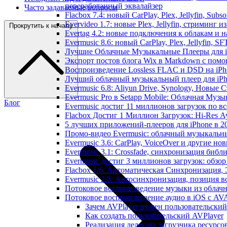
переработанный эквалайзер
Часто задаваемые вопросы
Flacbox 7.4: новый CarPlay, Plex, Jellyfin, Sub
Evervideo 1.7: новые Plex, Jellyfin, стриминг 
Прокрутить к началу
Evertag 4.2: новые подключения к облакам и н
Evermusic 8.6: новый CarPlay, Plex, Jellyfin, S
Лучшие Облачные Музыкальные Плееры для iP
Экспорт постов блога Wix в Markdown с пом
Воспроизведение Lossless FLAC и DSD на iPho
Лучший облачный музыкальный плеер для iPh
Evermusic 6.8: Aliyun Drive, Synology, Новые 
Evermusic Pro в Setapp Mobile: Облачная Музы
Блог
Evermusic достиг 11 миллионов загрузок по в
Flacbox Достиг 1 Миллион Загрузок: Hi-Res А
5 лучших приложений-плееров для iPhone в 2
Промо-видео Evermusic: облачный музыкальн
Evermusic 3.6: CarPlay, VoiceOver и другие но
Evermusic 3.1: Crossfade, синхронизация библ
Evermusic достиг 3 миллионов загрузок: обзо
Flacbox 1.6: Автоматическая Синхронизация
Evermusic 2.3: Автосинхронизация, позиция в
Потоковое воспроизведение музыки из облачн
Потоковое воспроизведение аудио в iOS с AVA
Зачем AVPlayer нужен пользовательский
Как создать пользовательский AVPlayer
Реализация делегата загрузчика ресурсо