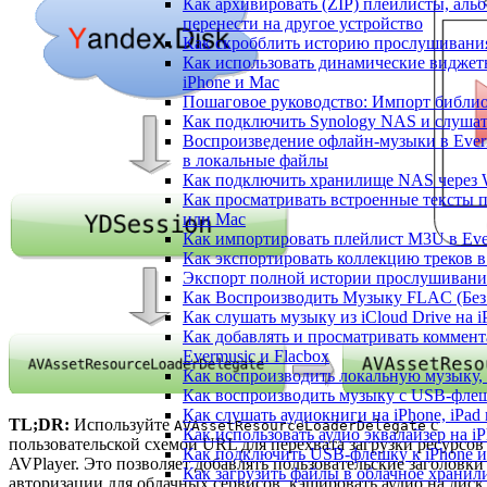
Как архивировать (ZIP) плейлисты, альб
перенести на другое устройство
Как скробблить историю прослушивания 
Как использовать динамические виджеты
iPhone и Mac
Пошаговое руководство: Импорт библиот
Как подключить Synology NAS и слушат
Воспроизведение офлайн-музыки в Everm
в локальные файлы
Как подключить хранилище NAS через 
Как просматривать встроенные тексты 
или Mac
Как импортировать плейлист M3U в Ever
Как экспортировать коллекцию треков в
Экспорт полной истории прослушивания 
Как Воспроизводить Музыку FLAC (Без 
Как слушать музыку из iCloud Drive на 
Как добавлять и просматривать коммент
Evermusic и Flacbox
Как воспроизводить локальную музыку,
Как воспроизводить музыку с USB-флешк
Как слушать аудиокниги на iPhone, iPad
TL;DR:
Используйте
с
AVAssetResourceLoaderDelegate
Как использовать аудио эквалайзер на iP
пользовательской схемой URL для перехвата загрузки ресурсов
Как подключить USB-флешку к iPhone и
AVPlayer. Это позволяет добавлять пользовательские заголовки
Как загрузить файлы в облачное хранили
авторизации для облачных сервисов, кэшировать аудио на диск