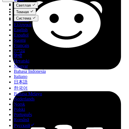
Català
Светлая
Čeština
Темная
Dansk
Система
Deutsch
Ελληνικά
English
Español
Suomi
Français
עברית
हिन्दी
Hrvatski
Magyar
Bahasa Indonesia
Italiano
日本語
한국어
Bahasa Melayu
Nederlands
Norsk
Polski
Português
Română
Русский