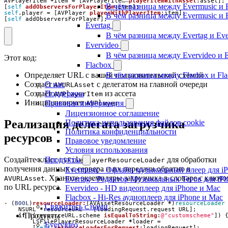
AVPlayerItem
*
item
=
[
AVPlayerItem
playerItemWithAsset
:
asset
];
В чём разница между Evermusic и 
[
self
addObserversForPlayerItem
:
item
];
self
.
player
=
[
AVPlayer
playerWithPlayerItem
:
item
];
В чём разница между Evermusic и 
[
self
addObserversForPlayer
];
Evertag
В чём разница между Evertag и Eve
Evervideo
В чём разница между Evervideo и 
Этот код:
Flacbox
В чём разница между Flacbox и Fl
Определяет URL с вашей пользовательской схемой
О нас
Создаёт
с делегатом на главной очереди
AVURLAsset
Поддержка
Создаёт
из ассета
AVPlayerItem
Инициализирует
Правовая информация
AVPlayer
Лицензионное соглашение
Реализация делегата загрузчика
Политика использования файлов cookie
Политика конфиденциальности
ресурсов
Правовое уведомление
Условия использования
Продукты
Создайте класс
для обработки
LSFilePlayerResourceLoader
получения данных с сервера и их передачи обратно в
Evermusic - Офлайн музыкальный плеер для i
. Храните экземпляры загрузчика в словаре с ключо
Evertag - Редактор Музыкальных Тегов для iP
AVURLAsset
по URL ресурса.
Evervideo - HD видеоплеер для iPhone и Mac
Flacbox - Hi-Res аудиоплеер для iPhone и Mac
-
(
BOOL
)
resourceLoader:
(
AVAssetResourceLoader
*
)
resourceLoader
Свяжитесь с нами
NSURL
*
resourceURL
=
[
loadingRequest
.
request
URL
];
Продукты
if
([
resourceURL
.
scheme
isEqualToString
:
@"customscheme"
])
LSFilePlayerResourceLoader
*
loader
=
Evervideo
[
self
resourceLoaderForRequest
:
loadingRequest
];