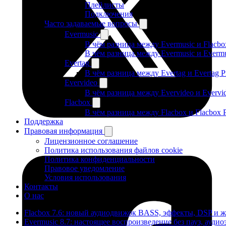
Плейлисты
Подключения
Часто задаваемые вопросы
Evermusic
В чём разница между Evermusic и Flacbo
В чём разница между Evermusic и Everm
Evertag
В чём разница между Evertag и Evertag 
Evervideo
В чём разница между Evervideo и Evervi
Flacbox
В чём разница между Flacbox и Flacbox 
Поддержка
Правовая информация
Лицензионное соглашение
Политика использования файлов cookie
Политика конфиденциальности
Правовое уведомление
Условия использования
Контакты
О нас
Flacbox 7.6: новый аудиодвижок BASS, эффекты, DSP и 
Evermusic 8.7: настоящее воспроизведение без пауз, ауд