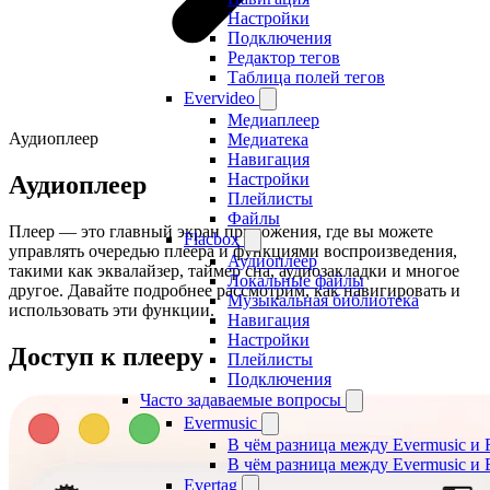
Настройки
Подключения
Редактор тегов
Таблица полей тегов
Evervideo
Медиаплеер
Аудиоплеер
Медиатека
Навигация
Настройки
Аудиоплеер
Плейлисты
Файлы
Плеер — это главный экран приложения, где вы можете
Flacbox
управлять очередью плеера и функциями воспроизведения,
Аудиоплеер
такими как эквалайзер, таймер сна, аудиозакладки и многое
Локальные файлы
другое. Давайте подробнее рассмотрим, как навигировать и
Музыкальная библиотека
использовать эти функции.
Навигация
Настройки
Доступ к плееру
Плейлисты
Подключения
Часто задаваемые вопросы
Evermusic
В чём разница между Evermusic и 
В чём разница между Evermusic и 
Evertag