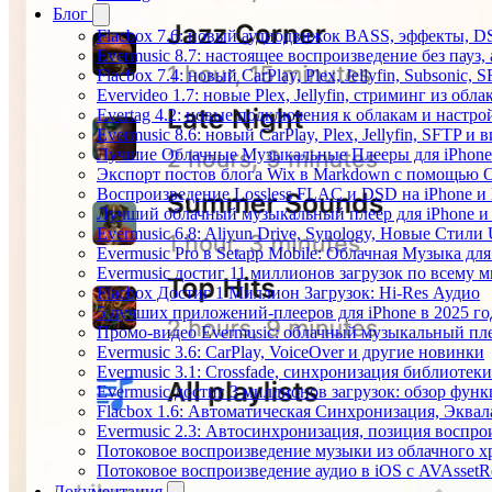
Блог
Flacbox 7.6: новый аудиодвижок BASS, эффекты, D
Evermusic 8.7: настоящее воспроизведение без пауз
Flacbox 7.4: новый CarPlay, Plex, Jellyfin, Subsonic,
Evervideo 1.7: новые Plex, Jellyfin, стриминг из об
Evertag 4.2: новые подключения к облакам и настро
Evermusic 8.6: новый CarPlay, Plex, Jellyfin, SFTP и 
Лучшие Облачные Музыкальные Плееры для iPhone 
Экспорт постов блога Wix в Markdown с помощью 
Воспроизведение Lossless FLAC и DSD на iPhone и 
Лучший облачный музыкальный плеер для iPhone и 
Evermusic 6.8: Aliyun Drive, Synology, Новые Стили 
Evermusic Pro в Setapp Mobile: Облачная Музыка для
Evermusic достиг 11 миллионов загрузок по всему 
Flacbox Достиг 1 Миллион Загрузок: Hi-Res Аудио
5 лучших приложений-плееров для iPhone в 2025 го
Промо-видео Evermusic: облачный музыкальный пл
Evermusic 3.6: CarPlay, VoiceOver и другие новинки
Evermusic 3.1: Crossfade, синхронизация библиотек
Evermusic достиг 3 миллионов загрузок: обзор фун
Flacbox 1.6: Автоматическая Синхронизация, Эква
Evermusic 2.3: Автосинхронизация, позиция воспро
Потоковое воспроизведение музыки из облачного хр
Потоковое воспроизведение аудио в iOS с AVAssetR
Документация