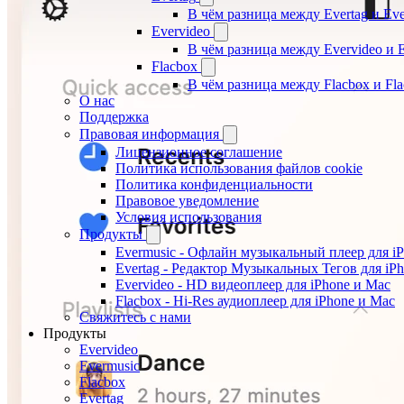
В чём разница между Evertag и Eve
Evervideo
В чём разница между Evervideo и 
Flacbox
В чём разница между Flacbox и Fl
О нас
Поддержка
Правовая информация
Лицензионное соглашение
Политика использования файлов cookie
Политика конфиденциальности
Правовое уведомление
Условия использования
Продукты
Evermusic - Офлайн музыкальный плеер для i
Evertag - Редактор Музыкальных Тегов для iP
Evervideo - HD видеоплеер для iPhone и Mac
Flacbox - Hi-Res аудиоплеер для iPhone и Mac
Свяжитесь с нами
Продукты
Evervideo
Evermusic
Flacbox
Evertag