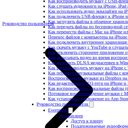
Как воспроизводить музыку с USB-флешк
Как слушать аудиокниги на iPhone, iPad
Как использовать аудио эквалайзер на iP
Как подключить USB-флешку к iPhone и
Как загрузить файлы в облачное хранили
Руководство пользователя
Как передать файлы по беспроводной се
Как перенести файлы с Mac на iPhone ил
Перенос файлов с компьютера на iPhon
Как подключить внутреннее хранилище B
Как скачать музыку с YouTube и слушат
Как отключить стороннее приложение от
Как записывать видео во время воспрои
Как включить DLNA медиасервер в Wind
Как воспроизводить музыку на iPhone 
Как перенести музыкальные файлы с ком
Воспроизведение музыки из Dropbox на
Как редактировать ID3-теги на iPhone и
Как воспроизводить локальные файлы (ф
Потоковое воспроизведение музыки с M
Как установить приложение из App Sto
Руководство пользователя
Evermusic
Аудиоплеер
Доступ к плееру
Поддерживаемые аудиоформ