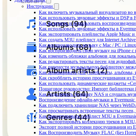
Инструкции
Как включить музыкальный визуализатор во в
Как использовать звуковые эффекты и DSP в Fl
Как включить и использовать воспроизведение
Как использовать звуковые эффекты в Evermus
Как экспортировать плейлисты Apple Music и 
Как создать M3U плейлист для Internet Archive
Как воспроизводить музыку с Mac / PC / Lin
Как воспроизводить свою музыку на iPhone с
Как изменить обложки альбомов для локальны
Как редактировать тексты песен для аудиофа
Как перенести музыкальную библиотеку между
Как архивировать (ZIP) плейлисты, альбомы, 
Как скробблить историю прослушивания из Eve
Как использовать динамические виджеты «Сейч
Пошаговое руководство: Импорт библиотеки iC
Как подключить Synology NAS и слушать муз
Воспроизведение офлайн-музыки в Evermusic 
Как подключить хранилище NAS через WebDA
Как просматривать встроенные тексты песен,
Как импортировать плейлист M3U в Evermusic
Как экспортировать коллекцию треков в M3U,
Экспорт полной истории прослушивания из Eve
Как Воспроизводить Музыку FLAC (Без Потер