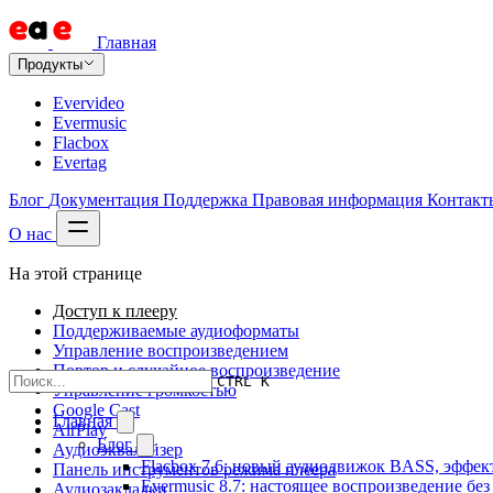
Главная
Продукты
Evervideo
Evermusic
Flacbox
Evertag
Блог
Документация
Поддержка
Правовая информация
Контакт
О нас
На этой странице
Доступ к плееру
Поддерживаемые аудиоформаты
Управление воспроизведением
Повтор и случайное воспроизведение
CTRL K
Управление громкостью
Google Cast
Главная
AirPlay
Блог
Аудиоэквалайзер
Flacbox 7.6: новый аудиодвижок BASS, эффе
Панель инструментов режима плеера
Evermusic 8.7: настоящее воспроизведение бе
Аудиозакладки