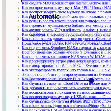
Как создать M3U плейлист для Internet Archive или L
Как воспроизводить музыку с Mac / PC / Linux / N
Как воспроизводить свою музыку на iPhone с помо
Как изменить обложки альбомов для локальных трек
Как редактировать тексты песен для аудиофайлов 
Как перенести музыкальную библиотеку между устр
Как архивировать (ZIP) плейлисты, альбомы, исполн
Как скробблить историю прослушивания из Evermusi
Как использовать динамические виджеты «Сейчас во
Пошаговое руководство: Импорт библиотеки iCloud 
Как подключить Synology NAS и слушать музыку на
Воспроизведение офлайн-музыки в Evermusic и Flac
Как подключить хранилище NAS через WebDAV и с
Как просматривать встроенные тексты песен, комм
Как импортировать плейлист M3U в Evermusic и Fl
Как экспортировать коллекцию треков в M3U, CSV 
Экспорт полной истории прослушивания из Evermusi
Как Воспроизводить Музыку FLAC (Без Потерь) на
Как слушать музыку из iCloud Drive на iPhone или 
Как добавлять и просматривать комментарии к аудио
Как воспроизводить локальную музыку, хранящуюся
Как воспроизводить музыку с USB-флешки на iPhon
Как слушать аудиокниги на iPhone, iPad и Mac с п
Как использовать аудио эквалайзер на iPhone, iPad 
Как подключить USB-флешку к iPhone и слушать му