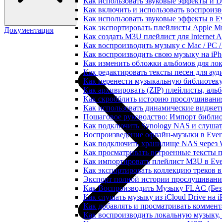
Как использовать звуковые эффекты и DSP
Как включить и использовать воспроизве
Как использовать звуковые эффекты в E
Как экспортировать плейлисты Apple Mu
Документация
Как создать M3U плейлист для Internet A
Как воспроизводить музыку с Mac / PC 
Как воспроизводить свою музыку на iPh
Как изменить обложки альбомов для лок
Как редактировать тексты песен для ау
Как перенести музыкальную библиотеку
Как архивировать (ZIP) плейлисты, альб
Как скробблить историю прослушивания 
Как использовать динамические виджеты
Пошаговое руководство: Импорт библиот
Как подключить Synology NAS и слушат
Воспроизведение офлайн-музыки в Everm
Как подключить хранилище NAS через 
Как просматривать встроенные тексты 
Как импортировать плейлист M3U в Ever
Как экспортировать коллекцию треков в
Экспорт полной истории прослушивания 
Как Воспроизводить Музыку FLAC (Без 
Как слушать музыку из iCloud Drive на 
Как добавлять и просматривать коммента
Как воспроизводить локальную музыку,