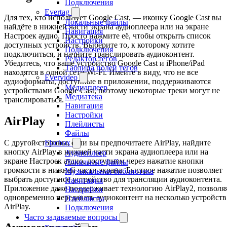
Подключения
Evertag
Для тех, кто использует Google Cast, — иконку Google Cast вы
Локальные файлы
найдёте в нижней части экрана аудиоплеера или на экране
Навигация
Настроек аудио. Просто нажмите её, чтобы открыть список
Настройки
доступных устройств. Выберите то, к которому хотите
Подключения
подключиться, и начните транслировать аудиоконтент.
Редактор тегов
Убедитесь, что ваше устройство Google Cast и iPhone/iPad
Таблица полей тегов
находятся в одной сети Wi-Fi. Имейте в виду, что не все
Evervideo
аудиоформаты, доступные в приложении, поддерживаются
Медиаплеер
устройствами Google Cast, поэтому некоторые треки могут не
Медиатека
транслироваться.
Навигация
Настройки
AirPlay
Плейлисты
Файлы
С другой стороны, если вы предпочитаете AirPlay, найдите
Flacbox
кнопку AirPlay в нижней части экрана аудиоплеера или на
Аудиоплеер
экране Настроек аудио, доступном через нажатие кнопки
Локальные файлы
громкости в нижней части экрана. Быстрое нажатие позволяет
Музыкальная библиотека
выбрать доступное устройство для трансляции аудиоконтента.
Навигация
Приложение даже поддерживает технологию AirPlay2, позволя
Настройки
одновременно передавать аудиоконтент на несколько устройств
Плейлисты
AirPlay.
Подключения
Часто задаваемые вопросы