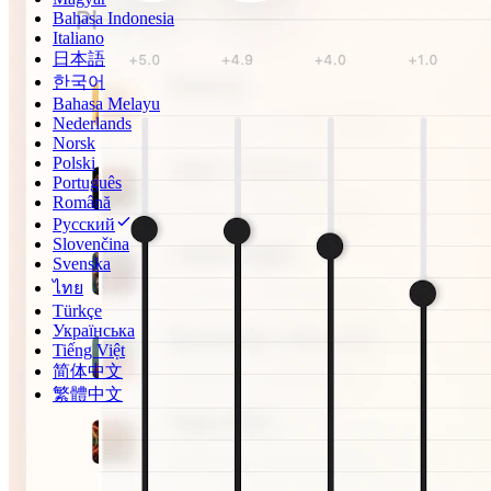
Bahasa Indonesia
Italiano
日本語
한국어
Bahasa Melayu
Nederlands
Norsk
Polski
Português
Română
Русский
Slovenčina
Svenska
ไทย
Türkçe
Українська
Tiếng Việt
简体中文
繁體中文