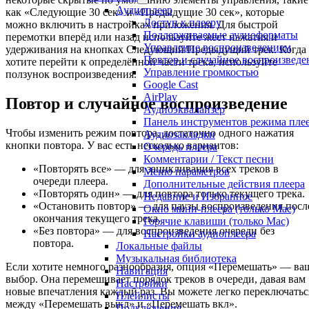
Аудиоплеер
как «Следующие 30 сек» и «Предыдущие 30 сек», которые
Доступ к плееру
можно включить в настройках приложения. Для быстрой
Поддерживаемые аудиоформаты
перемотки вперёд или назад используйте жест нажатия и
Управление воспроизведением
удерживания на кнопках Следующий/Предыдущий трек. Когда
Повтор и случайное воспроизведе
хотите перейти к определённой части трека, используйте
Управление громкостью
ползунок воспроизведения.
Google Cast
AirPlay
Повтор и случайное воспроизведение
Аудиоэквалайзер
Панель инструментов режима пле
Чтобы изменить режим повтора, достаточно одного нажатия
Аудиозакладки
кнопки повтора. У вас есть несколько вариантов:
Очередь плеера
Комментарии / Текст песни
«Повторять все» — для зацикливания всех треков в
Меню параметров
очереди плеера.
Дополнительные действия плеера
«Повторять один» — для повтора только текущего трека.
Недавние и Избранное
«Остановить повтор» — для паузы воспроизведения посл
Окно мини-плеера (только Mac)
окончания текущего трека.
Горячие клавиши (только Mac)
«Без повтора» — для воспроизведения очереди без
Настройки аудиоплеера
повтора.
Локальные файлы
Музыкальная библиотека
Если хотите немного разнообразия, опция «Перемешать» — ва
Навигация
выбор. Она перемешивает порядок треков в очереди, давая вам
Настройки
новые впечатления каждый раз. Вы можете легко переключатьс
Плейлисты
между «Перемешать выкл» и «Перемешать вкл».
Подключения