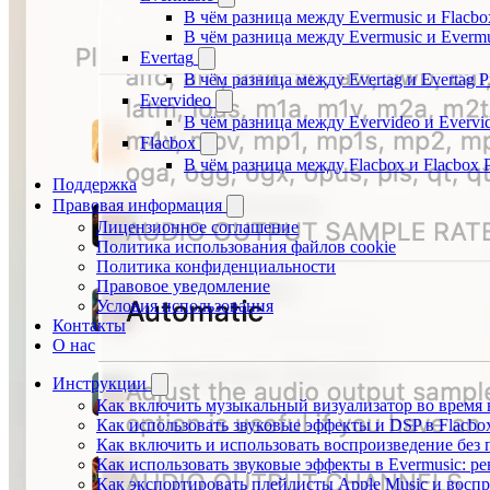
В чём разница между Evermusic и Flacbo
В чём разница между Evermusic и Everm
Evertag
В чём разница между Evertag и Evertag 
Evervideo
В чём разница между Evervideo и Evervi
Flacbox
В чём разница между Flacbox и Flacbox 
Поддержка
Правовая информация
Лицензионное соглашение
Политика использования файлов cookie
Политика конфиденциальности
Правовое уведомление
Условия использования
Контакты
О нас
Инструкции
Как включить музыкальный визуализатор во время в
Как использовать звуковые эффекты и DSP в Flacbox:
Как включить и использовать воспроизведение без п
Как использовать звуковые эффекты в Evermusic: р
Как экспортировать плейлисты Apple Music и воспр