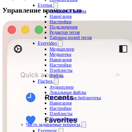
Evertag
Управление громкостью
Локальные файлы
Навигация
Настройки
Подключения
Редактор тегов
Таблица полей тегов
Evervideo
Медиаплеер
Медиатека
Навигация
Настройки
Плейлисты
Файлы
Flacbox
Аудиоплеер
Локальные файлы
Музыкальная библиотека
Навигация
Настройки
Плейлисты
Подключения
Часто задаваемые вопросы
Evermusic