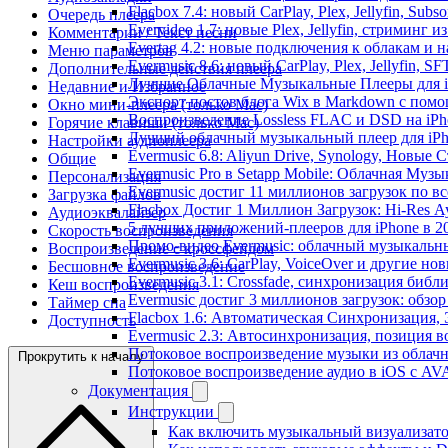
Flacbox 7.4: новый CarPlay, Plex, Jellyfin, Sub
Очередь плеера
Evervideo 1.7: новые Plex, Jellyfin, стриминг 
Комментарии / Текст песни
Evertag 4.2: новые подключения к облакам и н
Меню параметров
Evermusic 8.6: новый CarPlay, Plex, Jellyfin, S
Дополнительные действия плеера
Лучшие Облачные Музыкальные Плееры для iP
Недавние и Избранное
Экспорт постов блога Wix в Markdown с пом
Окно мини-плеера (только Mac)
Воспроизведение Lossless FLAC и DSD на iPho
Горячие клавиши (только Mac)
Лучший облачный музыкальный плеер для iPh
Настройки аудиоплеера
Evermusic 6.8: Aliyun Drive, Synology, Новые 
Общие
Evermusic Pro в Setapp Mobile: Облачная Музы
Персонализация
Evermusic достиг 11 миллионов загрузок по в
Загрузка файлов
Flacbox Достиг 1 Миллион Загрузок: Hi-Res А
Аудиоэквалайзер
5 лучших приложений-плееров для iPhone в 2
Скорость воспроизведения
Промо-видео Evermusic: облачный музыкальн
Воспроизведение с кроссфейдом
Evermusic 3.6: CarPlay, VoiceOver и другие но
Бесшовное воспроизведение
Evermusic 3.1: Crossfade, синхронизация библ
Кеш воспроизведения
Evermusic достиг 3 миллионов загрузок: обзо
Таймер сна
Flacbox 1.6: Автоматическая Синхронизация
Доступность
Evermusic 2.3: Автосинхронизация, позиция в
Потоковое воспроизведение музыки из облачн
Прокрутить к началу
Потоковое воспроизведение аудио в iOS с AVA
Документация
Инструкции
Как включить музыкальный визуализатор