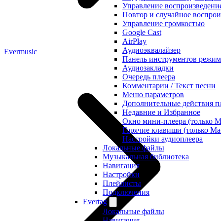
Управление воспроизведени
Повтор и случайное воспрои
Управление громкостью
Google Cast
AirPlay
Аудиоэквалайзер
Evermusic
Панель инструментов режим
Аудиозакладки
Очередь плеера
Комментарии / Текст песни
Меню параметров
Дополнительные действия п
Недавние и Избранное
Окно мини-плеера (только M
Горячие клавиши (только Ma
Настройки аудиоплеера
Локальные файлы
Музыкальная библиотека
Навигация
Настройки
Плейлисты
Подключения
Evertag
Локальные файлы
Навигация