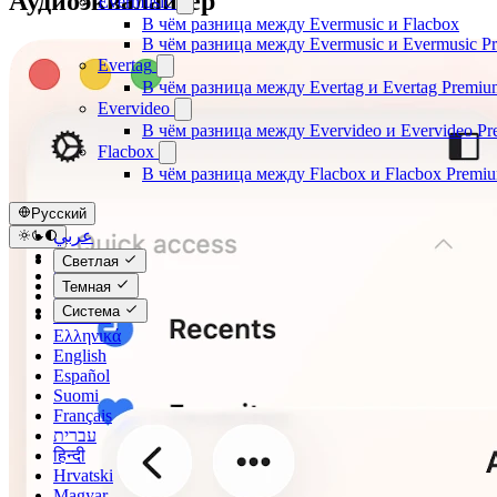
Аудиоэквалайзер
Evermusic
В чём разница между Evermusic и Flacbox
В чём разница между Evermusic и Evermusic P
Evertag
В чём разница между Evertag и Evertag Premiu
Evervideo
В чём разница между Evervideo и Evervideo P
Flacbox
В чём разница между Flacbox и Flacbox Premi
Русский
عربي
Català
Светлая
Čeština
Темная
Dansk
Система
Deutsch
Ελληνικά
English
Español
Suomi
Français
עברית
हिन्दी
Hrvatski
Magyar