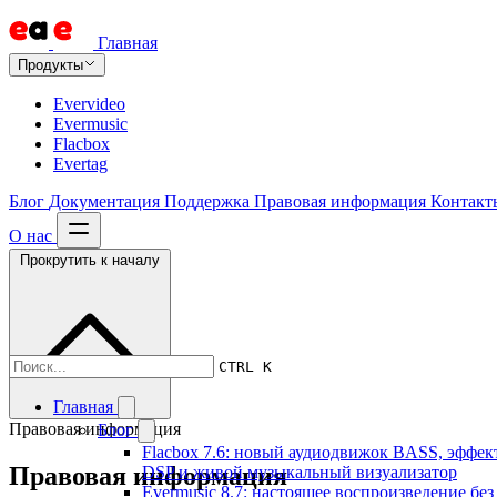
Главная
Продукты
Evervideo
Evermusic
Flacbox
Evertag
Блог
Документация
Поддержка
Правовая информация
Контакт
О нас
Прокрутить к началу
CTRL K
Главная
Правовая информация
Блог
Flacbox 7.6: новый аудиодвижок BASS, эффек
Правовая информация
DSP и живой музыкальный визуализатор
Evermusic 8.7: настоящее воспроизведение без