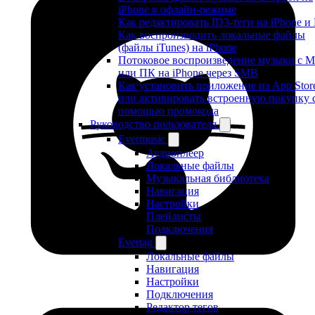
iPhone в офлайн-режиме
Как редактировать ID3-теги на iPhone и
Как воспроизводить локальные файлы
(файлы iTunes) на iPhone
Потоковое воспроизведение музыки с M
или ПК на iPhone через SMB
Как установить приложение из App Stor
или активировать встроенную покупку 
помощью промокода
Руководство пользователя
Evermusic
Аудиоплеер
Локальные файлы
Музыкальная библиотека
Навигация
Настройки
Плейлисты
Подключения
Evertag
Локальные файлы
Навигация
Настройки
Подключения
Редактор тегов