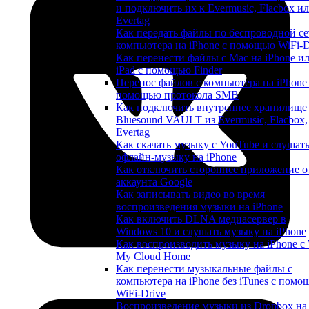
и подключить их к Evermusic, Flacbox и
Evertag
Как передать файлы по беспроводной се
компьютера на iPhone с помощью WiFi-D
Как перенести файлы с Mac на iPhone и
iPad с помощью Finder
Перенос файлов с компьютера на iPhone
помощью протокола SMB
Как подключить внутреннее хранилище
Bluesound VAULT из Evermusic, Flacbox,
Evertag
Как скачать музыку с YouTube и слушат
офлайн-музыку на iPhone
Как отключить стороннее приложение о
аккаунта Google
Как записывать видео во время
воспроизведения музыки на iPhone
Как включить DLNA медиасервер в
Windows 10 и слушать музыку на iPhone
Как воспроизводить музыку на iPhone 
My Cloud Home
Как перенести музыкальные файлы с
компьютера на iPhone без iTunes с помо
WiFi-Drive
Воспроизведение музыки из Dropbox на