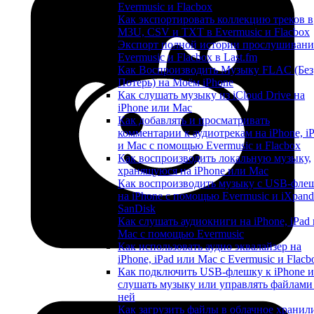
Evermusic и Flacbox
Как экспортировать коллекцию треков в
M3U, CSV и TXT в Evermusic и Flacbox
Экспорт полной истории прослушивани
Evermusic и Flacbox в Last.fm
Как Воспроизводить Музыку FLAC (Без
Потерь) на Моём iPhone
Как слушать музыку из iCloud Drive на
iPhone или Mac
Как добавлять и просматривать
комментарии к аудиотрекам на iPhone, i
и Mac с помощью Evermusic и Flacbox
Как воспроизводить локальную музыку,
хранящуюся на iPhone или Mac
Как воспроизводить музыку с USB-фле
на iPhone с помощью Evermusic и iXpand
SanDisk
Как слушать аудиокниги на iPhone, iPad 
Mac с помощью Evermusic
Как использовать аудио эквалайзер на
iPhone, iPad или Mac с Evermusic и Flacb
Как подключить USB-флешку к iPhone и
слушать музыку или управлять файлами
ней
Как загрузить файлы в облачное храни