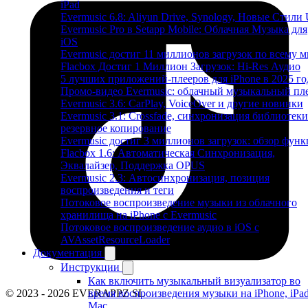
iPad
Evermusic 6.8: Aliyun Drive, Synology, Новые Стили 
Evermusic Pro в Setapp Mobile: Облачная Музыка для
iOS
Evermusic достиг 11 миллионов загрузок по всему 
Flacbox Достиг 1 Миллион Загрузок: Hi-Res Аудио
5 лучших приложений-плееров для iPhone в 2025 го
Промо-видео Evermusic: облачный музыкальный пл
Evermusic 3.6: CarPlay, VoiceOver и другие новинки
Evermusic 3.1: Crossfade, синхронизация библиотеки
резервное копирование
Evermusic достиг 3 миллионов загрузок: обзор фун
Flacbox 1.6: Автоматическая Синхронизация,
Эквалайзер, Поддержка OPUS
Evermusic 2.3: Автосинхронизация, позиция
воспроизведения и теги
Потоковое воспроизведение музыки из облачного
хранилища на iPhone с Evermusic
Потоковое воспроизведение аудио в iOS с
AVAssetResourceLoader
Документация
Инструкции
Как включить музыкальный визуализатор во
© 2023 - 2026 EVERAPPZ SL
время воспроизведения музыки на iPhone, iPa
Mac