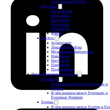
Таблица полей тегов
Evervideo
Медиаплеер
Медиатека
Навигация
Настройки
Плейлисты
Файлы
Flacbox
Аудиоплеер
Локальные файлы
Музыкальная библиотека
Навигация
Настройки
Плейлисты
Подключения
Часто задаваемые вопросы
Evermusic
В чём разница между Evermusic и
Flacbox
В чём разница между Evermusic и
Evermusic Premium
Evertag
В чём разница между Evertag и Eve