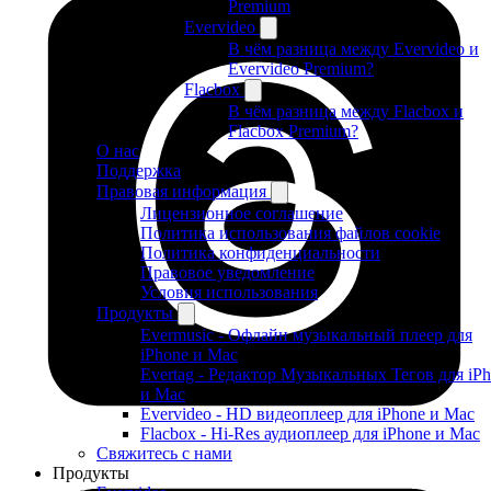
Premium
Evervideo
В чём разница между Evervideo и
Evervideo Premium?
Flacbox
В чём разница между Flacbox и
Flacbox Premium?
О нас
Поддержка
Правовая информация
Лицензионное соглашение
Политика использования файлов cookie
Политика конфиденциальности
Правовое уведомление
Условия использования
Продукты
Evermusic - Офлайн музыкальный плеер для
iPhone и Mac
Evertag - Редактор Музыкальных Тегов для iP
и Mac
Evervideo - HD видеоплеер для iPhone и Mac
Flacbox - Hi-Res аудиоплеер для iPhone и Mac
Свяжитесь с нами
Продукты