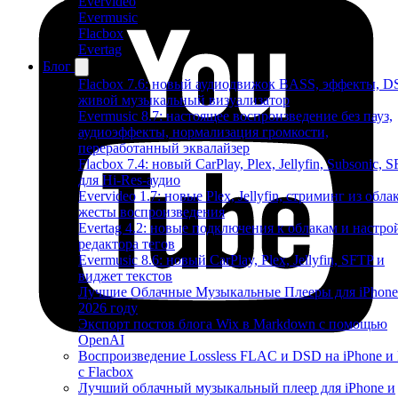
Evervideo
Evermusic
Flacbox
Evertag
Блог
Flacbox 7.6: новый аудиодвижок BASS, эффекты, D
живой музыкальный визуализатор
Evermusic 8.7: настоящее воспроизведение без пауз,
аудиоэффекты, нормализация громкости,
переработанный эквалайзер
Flacbox 7.4: новый CarPlay, Plex, Jellyfin, Subsonic, 
для Hi-Res-аудио
Evervideo 1.7: новые Plex, Jellyfin, стриминг из облак
жесты воспроизведения
Evertag 4.2: новые подключения к облакам и настро
редактора тегов
Evermusic 8.6: новый CarPlay, Plex, Jellyfin, SFTP и
виджет текстов
Лучшие Облачные Музыкальные Плееры для iPhone
2026 году
Экспорт постов блога Wix в Markdown с помощью
OpenAI
Воспроизведение Lossless FLAC и DSD на iPhone и
с Flacbox
Лучший облачный музыкальный плеер для iPhone и