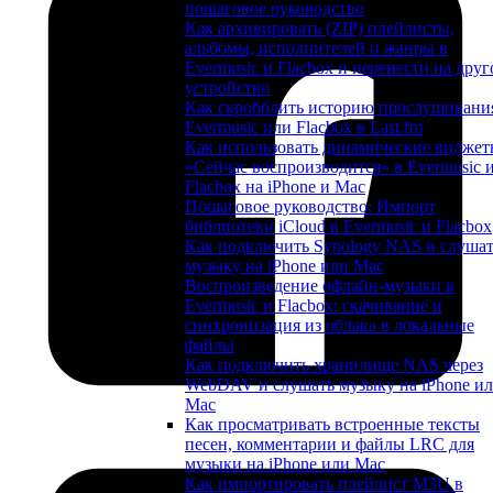
пошаговое руководство
Как архивировать (ZIP) плейлисты,
альбомы, исполнителей и жанры в
Evermusic и Flacbox и перенести на друг
устройство
Как скробблить историю прослушивани
Evermusic или Flacbox в Last.fm
Как использовать динамические видже
«Сейчас воспроизводится» в Evermusic 
Flacbox на iPhone и Mac
Пошаговое руководство: Импорт
библиотеки iCloud в Evermusic и Flacbox
Как подключить Synology NAS и слуша
музыку на iPhone или Mac
Воспроизведение офлайн-музыки в
Evermusic и Flacbox: скачивание и
синхронизация из облака в локальные
файлы
Как подключить хранилище NAS через
WebDAV и слушать музыку на iPhone и
Mac
Как просматривать встроенные тексты
песен, комментарии и файлы LRC для
музыки на iPhone или Mac
Как импортировать плейлист M3U в