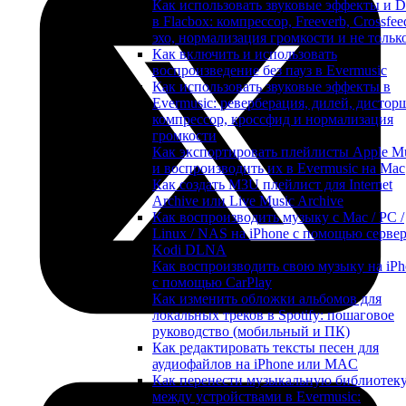
Как использовать звуковые эффекты и 
в Flacbox: компрессор, Freeverb, Crossfee
эхо, нормализация громкости и не тольк
Как включить и использовать
воспроизведение без пауз в Evermusic
Как использовать звуковые эффекты в
Evermusic: реверберация, дилей, дистор
компрессор, кроссфид и нормализация
громкости
Как экспортировать плейлисты Apple M
и воспроизводить их в Evermusic на Mac
Как создать M3U плейлист для Internet
Archive или Live Music Archive
Как воспроизводить музыку с Mac / PC /
Linux / NAS на iPhone с помощью серве
Kodi DLNA
Как воспроизводить свою музыку на iPh
с помощью CarPlay
Как изменить обложки альбомов для
локальных треков в Spotify: пошаговое
руководство (мобильный и ПК)
Как редактировать тексты песен для
аудиофайлов на iPhone или MAC
Как перенести музыкальную библиотек
между устройствами в Evermusic: