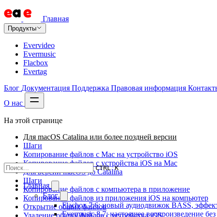
Главная
Продукты
Evervideo
Evermusic
Flacbox
Evertag
Блог
Документация
Поддержка
Правовая информация
Контакт
О нас
На этой странице
Для macOS Catalina или более поздней версии
Шаги
Копирование файлов с Mac на устройство iOS
Копирование файлов с устройства iOS на Mac
CTRL K
Для версий macOS до Catalina
Шаги
Главная
Копирование файлов с компьютера в приложение
Блог
Копирование файлов из приложения iOS на компьютер
Flacbox 7.6: новый аудиодвижок BASS, эффе
Открытие общих файлов
Evermusic 8.7: настоящее воспроизведение бе
Удаление общих файлов с устройства iOS