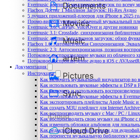
Evermusic достиг 11 миллионов загрузок по всему 
Flacbox Достиг 1 Миллион Загрузок: Hi-Res Аудио
5 лучших приложений-плееров для iPhone в 2025 го
Промо-видео Evermusic: облачный музыкальный пл
Evermusic 3.6: CarPlay, VoiceOver и другие новинки
Evermusic 3.1: Crossfade, синхронизация библиотек
Evermusic достиг 3 миллионов загрузок: обзор фун
Flacbox 1.6: Автоматическая Синхронизация, Эква
Evermusic 2.3: Автосинхронизация, позиция воспро
Потоковое воспроизведение музыки из облачного хр
Потоковое воспроизведение аудио в iOS с AVAssetR
Документация
Инструкции
Как включить музыкальный визуализатор во в
Как использовать звуковые эффекты и DSP в Fl
Как включить и использовать воспроизведение
Как использовать звуковые эффекты в Evermus
Как экспортировать плейлисты Apple Music и 
Как создать M3U плейлист для Internet Archive
Как воспроизводить музыку с Mac / PC / Lin
Как воспроизводить свою музыку на iPhone с
Как изменить обложки альбомов для локальны
Как редактировать тексты песен для аудиофа
Как перенести музыкальную библиотеку между