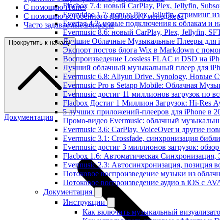
Flacbox 7.4: новый CarPlay, Plex, Jellyfin, Sub
С помощью iTunes
Evervideo 1.7: новые Plex, Jellyfin, стриминг 
С помощью встроенного файлового менеджера
Evertag 4.2: новые подключения к облакам и н
Часто задаваемые вопросы
Evermusic 8.6: новый CarPlay, Plex, Jellyfin, S
Лучшие Облачные Музыкальные Плееры для iP
Прокрутить к началу
Экспорт постов блога Wix в Markdown с пом
Воспроизведение Lossless FLAC и DSD на iPho
Лучший облачный музыкальный плеер для iPh
Evermusic 6.8: Aliyun Drive, Synology, Новые 
Evermusic Pro в Setapp Mobile: Облачная Музы
Evermusic достиг 11 миллионов загрузок по в
Flacbox Достиг 1 Миллион Загрузок: Hi-Res А
5 лучших приложений-плееров для iPhone в 2
Документация
Промо-видео Evermusic: облачный музыкальн
Evermusic 3.6: CarPlay, VoiceOver и другие но
Evermusic 3.1: Crossfade, синхронизация библ
Evermusic достиг 3 миллионов загрузок: обзо
Flacbox 1.6: Автоматическая Синхронизация
Evermusic 2.3: Автосинхронизация, позиция в
Потоковое воспроизведение музыки из облачн
Потоковое воспроизведение аудио в iOS с AVA
Документация
Инструкции
Как включить музыкальный визуализатор