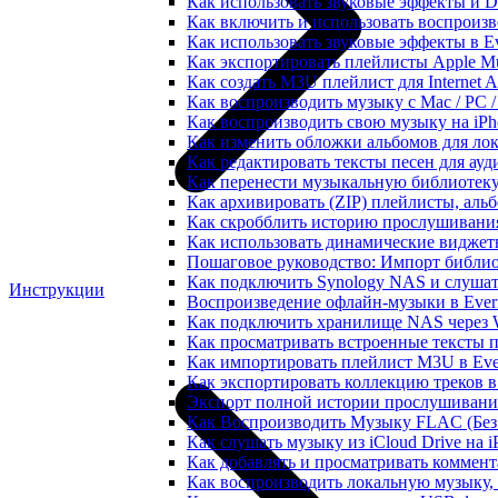
Как использовать звуковые эффекты и DSP
Как включить и использовать воспроизве
Как использовать звуковые эффекты в E
Как экспортировать плейлисты Apple Mu
Как создать M3U плейлист для Internet A
Как воспроизводить музыку с Mac / PC 
Как воспроизводить свою музыку на iPh
Как изменить обложки альбомов для лок
Как редактировать тексты песен для ау
Как перенести музыкальную библиотеку
Как архивировать (ZIP) плейлисты, альб
Как скробблить историю прослушивания 
Как использовать динамические виджеты
Пошаговое руководство: Импорт библиот
Как подключить Synology NAS и слушат
Инструкции
Воспроизведение офлайн-музыки в Everm
Как подключить хранилище NAS через 
Как просматривать встроенные тексты 
Как импортировать плейлист M3U в Ever
Как экспортировать коллекцию треков в
Экспорт полной истории прослушивания 
Как Воспроизводить Музыку FLAC (Без 
Как слушать музыку из iCloud Drive на 
Как добавлять и просматривать коммента
Как воспроизводить локальную музыку,