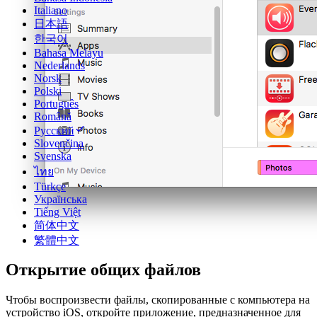
Italiano
日本語
한국어
Bahasa Melayu
Nederlands
Norsk
Polski
Português
Română
Русский
Slovenčina
Svenska
ไทย
Türkçe
Українська
Tiếng Việt
简体中文
繁體中文
Открытие общих файлов
Чтобы воспроизвести файлы, скопированные с компьютера на
устройство iOS, откройте приложение, предназначенное для