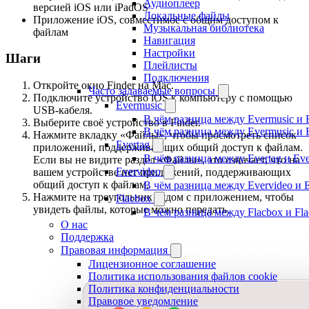
Аудиоплеер
версией iOS или iPadOS
Локальные файлы
Приложение iOS, совместимое с общим доступом к
Музыкальная библиотека
файлам
Навигация
Настройки
Шаги
Плейлисты
Подключения
Откройте окно Finder на Mac.
Часто задаваемые вопросы
Подключите устройство iOS к компьютеру с помощью
Evermusic
USB-кабеля.
В чём разница между Evermusic и 
Выберите своё устройство в Finder.
В чём разница между Evermusic и 
Нажмите вкладку «Файлы», чтобы просмотреть список
Evertag
приложений, поддерживающих общий доступ к файлам.
В чём разница между Evertag и Eve
Если вы не видите раздел «Файлы», это означает, что на
Evervideo
вашем устройстве нет приложений, поддерживающих
общий доступ к файлам.
В чём разница между Evervideo и 
Нажмите на треугольник рядом с приложением, чтобы
Flacbox
увидеть файлы, которые можно передать.
В чём разница между Flacbox и Fl
О нас
Поддержка
Правовая информация
Лицензионное соглашение
Политика использования файлов cookie
Политика конфиденциальности
Правовое уведомление