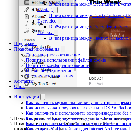
В чём разница между Evermusic и Everm
Evertag
В чём разница между Evertag и Evertag 
Evervideo
В чём разница между Evervideo и Evervi
Flacbox
В чём разница между Flacbox и Flacbox 
Поддержка
Правовая информация
Лицензионное соглашение
Политика использования файлов cookie
Политика конфиденциальности
Правовое уведомление
Условия использования
Контакты
О нас
Инструкции
Как включить музыкальный визуализатор во время в
Как использовать звуковые эффекты и DSP в Flacbox:
Как включить и использовать воспроизведение без п
Как использовать звуковые эффекты в Evermusic: р
Нажмите раздел «Программы» на левой боковой панели.
Как экспортировать плейлисты Apple Music и воспр
Прокрутите до раздела «Общий доступ к файлам» в
Как создать M3U плейлист для Internet Archive или L
нижней части страницы.