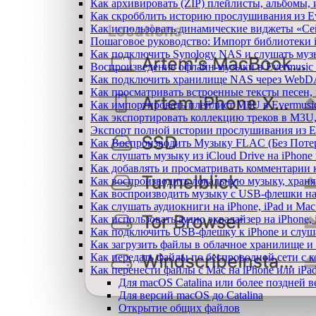
Как архивировать (ZIP) плейлисты, альбомы, 
Как скробблить историю прослушивания из Eve
Как использовать динамические виджеты «Сейч
Пошаговое руководство: Импорт библиотеки iC
Как подключить Synology NAS и слушать муз
Воспроизведение офлайн-музыки в Evermusic 
Как подключить хранилище NAS через WebDA
Как просматривать встроенные тексты песен,
Как импортировать плейлист M3U в Evermusic
Как экспортировать коллекцию треков в M3U,
Экспорт полной истории прослушивания из Eve
Как Воспроизводить Музыку FLAC (Без Потер
Как слушать музыку из iCloud Drive на iPhone
Как добавлять и просматривать комментарии к
Как воспроизводить локальную музыку, храня
Как воспроизводить музыку с USB-флешки на 
Как слушать аудиокниги на iPhone, iPad и Ma
Как использовать аудио эквалайзер на iPhone, 
Как подключить USB-флешку к iPhone и слуш
Как загрузить файлы в облачное хранилище и 
Как передать файлы по беспроводной сети с к
Как перенести файлы с Mac на iPhone или iPa
Для macOS Catalina или более поздней 
Для версий macOS до Catalina
Открытие общих файлов