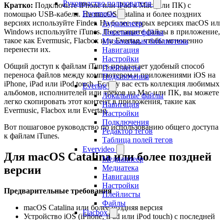
Руководство пользователя
Кратко:
Подключите iPhone или iPad к Mac (или ПК) с
Evermusic
помощью USB-кабеля. На macOS Catalina и более поздних
версиях используйте Finder. На более старых версиях macOS ил
Аудиоплеер
Windows используйте iTunes. Перетащите файлы в приложение,
Локальные файлы
такое как Evermusic, Flacbox или Evertag, чтобы мгновенно
Музыкальная библиотека
перенести их.
Навигация
Настройки
Общий доступ к файлам iTunes предлагает удобный способ
Плейлисты
переноса файлов между компьютером и приложениями iOS на
Подключения
iPhone, iPad или iPod touch. Если у вас есть коллекция любимых
Evertag
альбомов, исполнителей или треков на Mac или ПК, вы можете
Локальные файлы
легко скопировать этот контент в приложения, такие как
Навигация
Evermusic, Flacbox или Evertag.
Настройки
Подключения
Вот пошаговое руководство по использованию общего доступа
Редактор тегов
к файлам iTunes.
Таблица полей тегов
Evervideo
Для macOS Catalina или более поздней
Медиаплеер
версии
Медиатека
Навигация
Настройки
Предварительные требования
Плейлисты
Файлы
macOS Catalina или более поздняя версия
Flacbox
Устройство iOS (iPhone, iPad или iPod touch) с последней