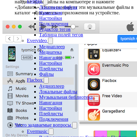
Evertag
найдите аудиофайлы на компьютере и нажмите
«Добавить». iTunes скопирует эти музыкальные файлы в
Локальные файлы
каталог «Документы» приложения на устройстве.
Навигация
Настройки
Подключения
Редактор тегов
Таблица полей тегов
Evervideo
Медиаплеер
Медиатека
Навигация
Настройки
Плейлисты
Файлы
Flacbox
Аудиоплеер
Локальные файлы
Музыкальная библиотека
Навигация
Настройки
Плейлисты
Подключения
Часто задаваемые вопросы
Evermusic