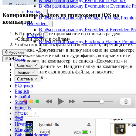
В чём разница между Evermusic и Flacbox
В чём разница между Evermusic и Evermusic P
Evertag
Копирование файлов из приложения iOS на
В чём разница между Evertag и Evertag Premiu
компьютер
Evervideo
В чём разница между Evervideo и Evervideo P
В iTunes выберите приложение из списка в разделе
Flacbox
«Общий доступ к файлам».
В чём разница между Flacbox и Flacbox Premi
Чтобы скопировать файлы на компьютер, перетащите их
из списка «Документы» в папку или окно на компьютере.
Русский
Вы также можете выбрать аудиофайлы, которые хотите
عربي
скопировать на компьютер, из списка «Документы» и
Català
Светлая
нажать «Сохранить в». Найдите папку на компьютере, в
Čeština
которую хотите скопировать файлы, и нажмите
Темная
Dansk
«Сохранить в».
Система
Deutsch
Ελληνικά
English
Español
Suomi
Français
עברית
हिन्दी
Hrvatski
Magyar
Bahasa Indonesia