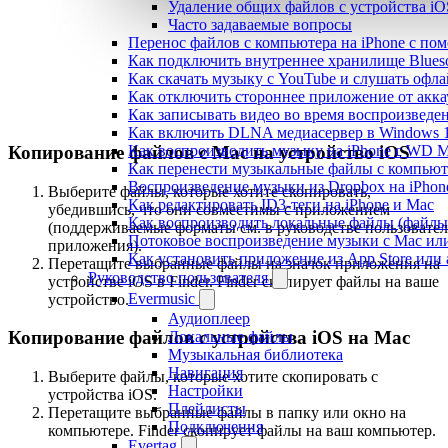
Удаление общих файлов с устройства iO
Часто задаваемые вопросы
Перенос файлов с компьютера на iPhone с п
Как подключить внутреннее хранилище Blueso
Как скачать музыку с YouTube и слушать офла
Как отключить стороннее приложение от акка
Как записывать видео во время воспроизведе
Как включить DLNA медиасервер в Windows 1
Копирование файлов с Mac на устройство iOS
Как воспроизводить музыку на iPhone с WD 
Как перенести музыкальные файлы с компьютер
Воспроизведение музыки из Dropbox на iPhon
Выберите файлы, которые хотите скопировать,
Как редактировать ID3-теги на iPhone и Mac
убедившись, что они совместимы с приложением
Как воспроизводить локальные файлы (файлы i
(поддерживаемые форматы см. в руководстве пользовател
Потоковое воспроизведение музыки с Mac ил
приложения).
Как установить приложение из App Store ил
Перетащите выбранные файлы на значок приложения на
Руководство пользователя
устройстве iOS в Finder. Finder скопирует файлы на ваше
Evermusic
устройство.
Аудиоплеер
Копирование файлов с устройства iOS на Mac
Локальные файлы
Музыкальная библиотека
Навигация
Выберите файлы, которые хотите скопировать с
Настройки
устройства iOS.
Плейлисты
Перетащите выбранные файлы в папку или окно на
Подключения
компьютере. Finder скопирует файлы на ваш компьютер.
Evertag