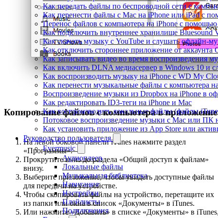
Как передать файлы по беспроводной сети с компью
Как перенести файлы с Mac на iPhone или iPad с по
Перенос файлов с компьютера на iPhone с помощь
Как подключить внутреннее хранилище Bluesound VA
Как скачать музыку с YouTube и слушать офлайн-му
Как отключить стороннее приложение от аккаунта 
Как записывать видео во время воспроизведения му
Как включить DLNA медиасервер в Windows 10 и сл
Как воспроизводить музыку на iPhone с WD My Cl
Как перенести музыкальные файлы с компьютера на 
Воспроизведение музыки из Dropbox на iPhone в о
Как редактировать ID3-теги на iPhone и Mac
Копирование файлов с компьютера в приложение
Как воспроизводить локальные файлы (файлы iTunes
Потоковое воспроизведение музыки с Mac или ПК н
Как установить приложение из App Store или акти
Руководство пользователя
На левой боковой панели iTunes нажмите раздел
Evermusic
«Программы».
Аудиоплеер
Прокрутите вниз до раздела «Общий доступ к файлам»
Локальные файлы
внизу.
Музыкальная библиотека
Выберите приложение, чтобы увидеть доступные файлы
Навигация
для передачи на устройстве.
Настройки
Чтобы скопировать файлы на устройство, перетащите их
Плейлисты
из папки или окна в список «Документы» в iTunes.
Подключения
Или нажмите «Добавить» в списке «Документы» в iTunes