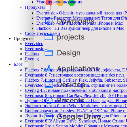
Условия использования
Продукты
Evermusic - Офлайн музыкальный плеер для i
Evertag - Редактор Музыкальных Тегов для iP
Evervideo - HD видеоплеер для iPhone и Mac
Flacbox - Hi-Res аудиоплеер для iPhone и Mac
Свяжитесь с нами
Продукты
Evervideo
Evermusic
Flacbox
Evertag
Блог
Flacbox 7.6: новый аудиодвижок BASS, эффекты, D
Evermusic 8.7: настоящее воспроизведение без пауз
Flacbox 7.4: новый CarPlay, Plex, Jellyfin, Subsonic,
Evervideo 1.7: новые Plex, Jellyfin, стриминг из об
Evertag 4.2: новые подключения к облакам и настро
Evermusic 8.6: новый CarPlay, Plex, Jellyfin, SFTP и 
Лучшие Облачные Музыкальные Плееры для iPhone 
Экспорт постов блога Wix в Markdown с помощью 
Воспроизведение Lossless FLAC и DSD на iPhone и 
Лучший облачный музыкальный плеер для iPhone и 
Evermusic 6.8: Aliyun Drive, Synology, Новые Стили 
Evermusic Pro в Setapp Mobile: Облачная Музыка для