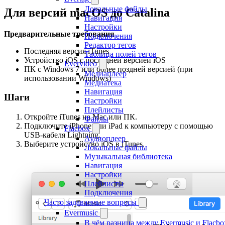
Локальные файлы
Для версий macOS до Catalina
Навигация
Настройки
Предварительные требования
Подключения
Редактор тегов
Последняя версия iTunes
Таблица полей тегов
Устройство iOS с последней версией iOS
Evervideo
ПК с Windows 7 или более поздней версией (при
Медиаплеер
использовании Windows)
Медиатека
Навигация
Шаги
Настройки
Плейлисты
Откройте iTunes на Mac или ПК.
Файлы
Подключите iPhone или iPad к компьютеру с помощью
Flacbox
USB-кабеля Lightning.
Аудиоплеер
Выберите устройство iOS в iTunes.
Локальные файлы
Музыкальная библиотека
Навигация
Настройки
Плейлисты
Подключения
Часто задаваемые вопросы
Evermusic
В чём разница между Evermusic и Flacbo