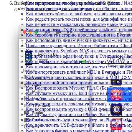
Как воспроизводить музыку с Mac / PC / Linux / N
Выберите приложение, чтобы увидеть, какие файлы
Как воспроизводить свою музыку на iPhone с помо
доступны для передачи на устройстве.
Как изменить обложки альбомов для локальных трек
Как редактировать тексты песен для аудиофайлов 
Как перенести музыкальную библиотеку между устр
Как архивировать (ZIP) плейлисты, альбомы, исполн
Как скробблить историю прослушивания из Evermusi
Как использовать динамические виджеты «Сейчас во
Пошаговое руководство: Импорт библиотеки iCloud 
Как подключить Synology NAS и слушать музыку на
Воспроизведение офлайн-музыки в Evermusic и Flac
Как подключить хранилище NAS через WebDAV и с
Как просматривать встроенные тексты песен, комм
Как импортировать плейлист M3U в Evermusic и Fl
Как экспортировать коллекцию треков в M3U, CSV 
Экспорт полной истории прослушивания из Evermusi
Как Воспроизводить Музыку FLAC (Без Потерь) на
Как слушать музыку из iCloud Drive на iPhone или 
Как добавлять и просматривать комментарии к аудио
Как воспроизводить локальную музыку, хранящуюся
Как воспроизводить музыку с USB-флешки на iPhon
Как слушать аудиокниги на iPhone, iPad и Mac с п
Как использовать аудио эквалайзер на iPhone, iPad 
Как подключить USB-флешку к iPhone и слушать му
Как загрузить файлы в облачное хранилище и подклю