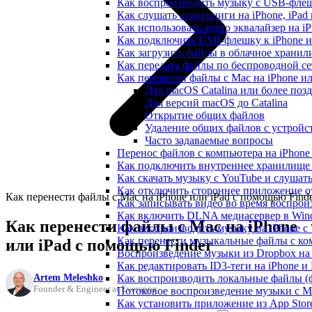
Как воспроизводить музыку с USB-флешк
Как слушать аудиокниги на iPhone, iPad
Как использовать аудио эквалайзер на iP
Как подключить USB-флешку к iPhone и
Как загрузить файлы в облачное хранили
Как передать файлы по беспроводной се
Как перенести файлы с Mac на iPhone ил
Для macOS Catalina или более поз
Для версий macOS до Catalina
Открытие общих файлов
Удаление общих файлов с устройс
Часто задаваемые вопросы
Перенос файлов с компьютера на iPhon
Как подключить внутреннее хранилище B
Как скачать музыку с YouTube и слушат
Как отключить стороннее приложение от
Как перенести файлы с Mac на iPhone или iPad с помощью Find
Как записывать видео во время воспрои
Как включить DLNA медиасервер в Wind
Как перенести файлы с Mac на iPhone
Как воспроизводить музыку на iPhone 
Как перенести музыкальные файлы с ком
или iPad с помощью Finder
Воспроизведение музыки из Dropbox на
Как редактировать ID3-теги на iPhone и
Artem Meleshko
Как воспроизводить локальные файлы (ф
Founder & Engineer at Everappz
Потоковое воспроизведение музыки с M
Как установить приложение из App Sto