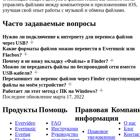
управлять файлами между компьютером и приложениями iOS,
улучшая свой опыт работы с музыкой и обмена файлами.
Часто задаваемые вопросы
Нужно ли подключение к интернету для переноса файлов
через USB?
Какие форматы файлов можно перенести в Evermusic или
Flacbox?
Почему я не вижу вкладку «Файлы» в Finder?
Можно ли передавать файлы по беспроводной сети вместо
USB-кабеля?
Перезапишет ли перенос файлов через Finder существующи
файлы на моём устройстве?
Работает ли этот метод с ПК на Windows?
Последнее обновление
марта 17, 2022
Продукты
Помощь
Правовая
Компан
информация
Evervideo
FAQ
О нас
Evermusic
Инструкции
Блог
Правовое
Evertag
Руководство
Контак
уведомление
Flacbox
пользователя