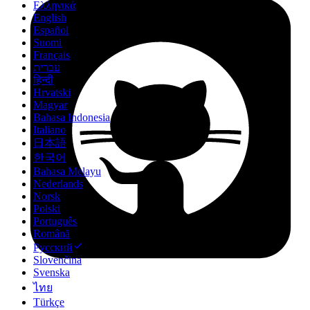
Ελληνικά
English
Español
Suomi
Français
עברית
हिन्दी
Hrvatski
Magyar
Bahasa Indonesia
Italiano
日本語
한국어
Bahasa Melayu
Nederlands
Norsk
Polski
Português
Română
Русский
Slovenčina
Svenska
ไทย
Türkçe