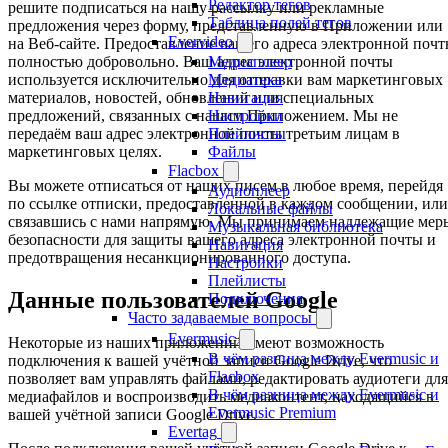
Редактор тегов
решите подписаться на нашу рассылку или рекламные
Таблица полей тегов
предложения через форму, представленную в Приложении или
Evervideo
на Веб-сайте. Предоставление вашего адреса электронной поч
Медиаплеер
полностью добровольно. Ваш адрес электронной почты
Медиатека
используется исключительно для отправки вам маркетинговых
Навигация
материалов, новостей, обновлений или специальных
Настройки
предложений, связанных с нашим Приложением. Мы не
Плейлисты
передаём ваш адрес электронной почты третьим лицам в
Файлы
маркетинговых целях.
Flacbox
Вы можете отписаться от наших писем в любое время, перейдя
Аудиоплеер
по ссылке отписки, предоставленной в каждом сообщении, или
Локальные файлы
связавшись с нами напрямую. Мы принимаем надлежащие мер
Музыкальная библиотека
безопасности для защиты вашего адреса электронной почты и
Навигация
предотвращения несанкционированного доступа.
Настройки
Плейлисты
Данные пользователей Google
Подключения
Часто задаваемые вопросы
Evermusic
Некоторые из наших приложений имеют возможность
В чём разница между Evermusic и
подключения к вашей учётной записи Google Drive, что
Flacbox
позволяет вам управлять файлами, редактировать аудиотеги для
В чём разница между Evermusic и
медиафайлов и воспроизводить медиаконтент, находящийся в
Evermusic Premium
вашей учётной записи Google Drive.
Evertag