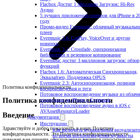
Flacbox Достиг 1 Миллион Загрузок: Hi-Res
Аудио
5 лучших приложений-плееров для iPhone в 2
году
Промо-видео Evermusic: облачный музыкальн
плеер
Evermusic 3.6: CarPlay, VoiceOver и другие
новинки
Evermusic 3.1: Crossfade, синхронизация
библиотеки и резервное копирование
Evermusic достиг 3 миллионов загрузок: обзор
функций
Flacbox 1.6: Автоматическая Синхронизация,
Эквалайзер, Поддержка OPUS
Evermusic 2.3: Автосинхронизация, позиция
Политика конфиденциальности
воспроизведения и теги
Потоковое воспроизведение музыки из облач
Политика конфиденциальности
хранилища на iPhone с Evermusic
Потоковое воспроизведение аудио в iOS с
AVAssetResourceLoader
Введение
Документация
Инструкции
Здравствуйте и добро пожаловать в нашу Политику
Как включить музыкальный визуализат
конфиденциальности. Эта Политика конфиденциальности
во время воспроизведения музыки на
поможет вам принять обоснованные решения относительно