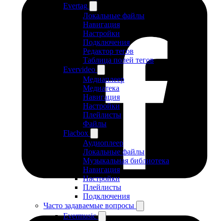
Evertag
Локальные файлы
Навигация
Настройки
Подключения
Редактор тегов
Таблица полей тегов
Evervideo
Медиаплеер
Медиатека
Навигация
Настройки
Плейлисты
Файлы
Flacbox
Аудиоплеер
Локальные файлы
Музыкальная библиотека
Навигация
Настройки
Плейлисты
Подключения
Часто задаваемые вопросы
Evermusic