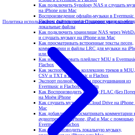
Как подключить Synology NAS и слушать муз
на iPhone или Mac
Воспроизведение офлайн-музыки в Evermusic
Flacbox: скачивание и синхронизация из облак
Политика использования файлов cookie
Правовое уведомление
локальные файлы
Как подключить хранилище NAS через Web
и слушать музыку на iPhone или Mac
Как просматривать встроенные тексты песен,
комментарии и файлы LRC для музыки на iPh
или Mac
Как импортировать плейлист M3U в Evermusi
Flacbox
Как экспортировать коллекцию треков в M3U
CSV и TXT в Evermusic и Flacbox
Экспорт полной истории прослушивания из
Evermusic и Flacbox в Last.fm
Как Воспроизводить Музыку FLAC (Без Поте
на Моём iPhone
Как слушать музыку из iCloud Drive на iPhone
Mac
Как добавлять и просматривать комментарии 
аудиотрекам на iPhone, iPad и Mac с помощью
Evermusic и Flacbox
Как воспроизводить локальную музыку,