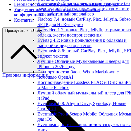
Evermusic 8.7: настоящее воспроизведение без
Безопасность и конфиденциальность ваших данных
пауз, аудиоэффекты, нормализация громкости,
Уведомление об изменениях в заявлении о
переработанный эквалайзер
конфиденциальности
Flacbox 7.4: новый CarPlay, Plex, Jellyfin, Subso
Контакты
SFTP для Hi-Res-аудио
Evervideo 1.7: новые Plex, Jellyfin, стриминг из
Прокрутить к началу
облака, жесты воспроизведения
Evertag 4.2: новые подключения к облакам и
настройки редактора тегов
Evermusic 8.6: новый CarPlay, Plex, Jellyfin, SF
виджет текстов
Лучшие Облачные Музыкальные Плееры для
iPhone в 2026 году
Экспорт постов блога Wix в Markdown с
Правовая информация
помощью OpenAI
Воспроизведение Lossless FLAC и DSD на iPh
и Mac с Flacbox
Лучший облачный музыкальный плеер для iP
и iPad
Evermusic 6.8: Aliyun Drive, Synology, Новые
Стили UI
Evermusic Pro в Setapp Mobile: Облачная Музы
для iOS
Evermusic достиг 11 миллионов загрузок по в
миру