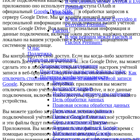
После подключения вашей учётной записи Google Drive к
В чём разница между Evertag и Eve
приложению оно использует токен доступа OAuth и
Premium
официальный
Google Drive SDK
для обработки запросов к
Evervideo
серверу Google Drive. Мы не храним никакой вашей
В чём разница между Evervideo и
персональной информации при подключении вашей учётной
Evervideo Premium?
записи Google Drive. Вся ваша персональная информация и
Flacbox
данные подключения, включая токен доступа, надёжно хранятс
В чём разница между Flacbox и
локально на вашем устройстве в Keychain — защищённом
Flacbox Premium?
системном хранилище.
О нас
Поддержка
Вы контролируете свой доступ. Если вы когда-либо захотите
Правовая информация
отозвать доступ к своей учётной записи Google Drive, вы может
Лицензионное соглашение
сделать это в любое время, открыв страницу настроек учётной
Политика использования файлов cookie
записи в веб-браузере. Следуйте шагам, описанным здесь:
Как
Политика конфиденциальности
отключить стороннее приложение от вашей учётной записи
Введение
Google
. Кроме того, в настройках приложения вы можете
Контролёр данных
отключить свою учётную запись Google Drive, и все данные
Информация, которую мы собираем
подключения, включая токен доступа, будут удалены с вашего
Цель обработки данных
устройства.
Правовая основа обработки данных
Передача и уступка данных
Вы можете удобно загрузить свои личные файлы из
Права субъектов данных
подключённой учётной записи Google Drive на своё устройство
Сбор электронной почты
и эти файлы будут помещены в каталог «Документы»
Данные пользователей Google
Приложения. Вы можете удалить эти файлы в любое время с
Мобильная реклама Google
помощью встроенного файлового менеджера в приложении.
Безопасность и конфиденциальность ва
Наши приложения не передают никакой информации из вашей