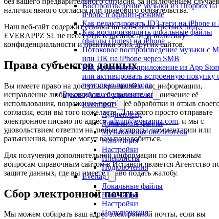
без вашего предварительного согласия, за исключением случае
Воспроизведение музыки из Dropbox на
наличия явного согласия или правового обязательства.
iPhone в офлайн-режиме
Как редактировать ID3-теги на iPhone и
Наш веб-сайт содержит ссылки на веб-сайты третьих лиц.
Как воспроизводить локальные файлы
EVERAPPZ SL не несёт ответственности за политику
(файлы iTunes) на iPhone
конфиденциальности и практики этих других сайтов.
Потоковое воспроизведение музыки с M
или ПК на iPhone через SMB
Права субъектов данных
Как установить приложение из App Stor
или активировать встроенную покупку 
помощью промокода
Вы имеете право на доступ к хранимой о вас информации,
Руководство пользователя
исправление любых ошибок, её удаление, ограничение её
использования, возражение против её обработки и отзыв своег
Evermusic
согласия, если вы того пожелаете. Для этого просто отправьте
Аудиоплеер
электронное письмо по адресу
admin@everappz.com
, и мы с
Локальные файлы
удовольствием ответим на любые вопросы, комментарии или
Музыкальная библиотека
разъяснения, которые могут вам понадобиться.
Навигация
Настройки
Для получения дополнительной информации по смежным
Плейлисты
вопросам справочным сайтом в Испании является Агентство п
Подключения
защите данных, где вы имеете право подать жалобу.
Evertag
Локальные файлы
Сбор электронной почты
Навигация
Настройки
Подключения
Мы можем собирать ваш адрес электронной почты, если вы