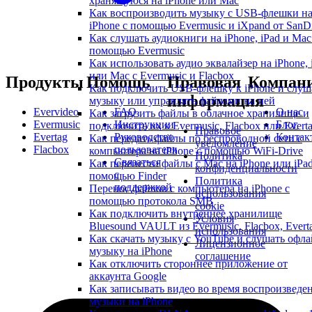
хранящуюся на iPhone или Mac
Как воспроизводить музыку с USB-флешки н
iPhone с помощью Evermusic и iXpand от SanD
Как слушать аудиокниги на iPhone, iPad и Mac
помощью Evermusic
Как использовать аудио эквалайзер на iPhone, 
или Mac с Evermusic и Flacbox
Продукты
Помощь
Правовая
Компан
Как подключить USB-флешку к iPhone и слуш
информация
музыку или управлять файлами на ней
Evervideo
FAQ
О нас
Как загрузить файлы в облачное хранилище и
Evermusic
Инструкции
Блог
подключить их к Evermusic, Flacbox или Evert
Правовое
Evertag
Руководство
Контак
Как передать файлы по беспроводной сети с
уведомление
Flacbox
пользователя
компьютера на iPhone с помощью WiFi-Drive
Политика
Связаться
Как перенести файлы с Mac на iPhone или iPad
конфиденциальности
с
помощью Finder
Политика
поддержкой
Перенос файлов с компьютера на iPhone с
использования
помощью протокола SMB
cookie
Как подключить внутреннее хранилище
Условия
Bluesound VAULT из Evermusic, Flacbox, Evert
использования
Как скачать музыку с YouTube и слушать офла
Лицензионное
музыку на iPhone
соглашение
Как отключить стороннее приложение от
аккаунта Google
Как записывать видео во время воспроизведе
музыки на iPhone