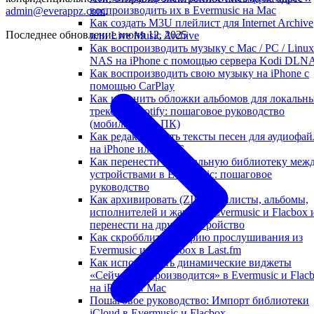
воспроизводить их в Evermusic на Mac
admin@everappz.com
.
Как создать M3U плейлист для Internet Archive
Последнее обновление
июня 12, 2025
или Live Music Archive
Как воспроизводить музыку с Mac / PC / Linux
NAS на iPhone с помощью сервера Kodi DLN
Как воспроизводить свою музыку на iPhone с
помощью CarPlay
Как изменить обложки альбомов для локальн
треков в Spotify: пошаговое руководство
(мобильный и ПК)
Как редактировать тексты песен для аудиофай
на iPhone или MAC
Как перенести музыкальную библиотеку меж
устройствами в Evermusic: пошаговое
руководство
Как архивировать (ZIP) плейлисты, альбомы,
исполнителей и жанры в Evermusic и Flacbox 
перенести на другое устройство
Как скробблить историю прослушивания из
Evermusic или Flacbox в Last.fm
Как использовать динамические виджеты
«Сейчас воспроизводится» в Evermusic и Flac
на iPhone и Mac
Пошаговое руководство: Импорт библиотеки
iCloud в Evermusic и Flacbox