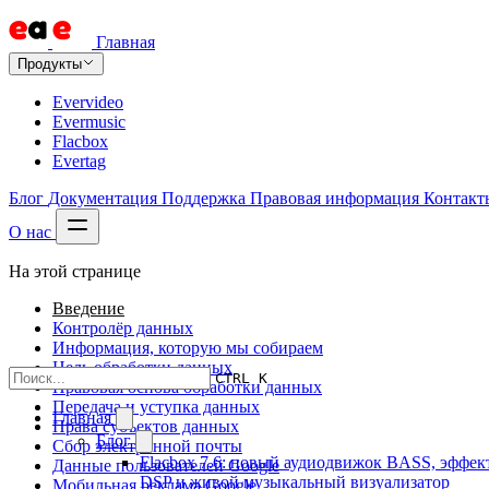
Главная
Продукты
Evervideo
Evermusic
Flacbox
Evertag
Блог
Документация
Поддержка
Правовая информация
Контакт
О нас
На этой странице
Введение
Контролёр данных
Информация, которую мы собираем
Цель обработки данных
CTRL K
Правовая основа обработки данных
Передача и уступка данных
Главная
Права субъектов данных
Блог
Сбор электронной почты
Flacbox 7.6: новый аудиодвижок BASS, эффек
Данные пользователей Google
DSP и живой музыкальный визуализатор
Мобильная реклама Google