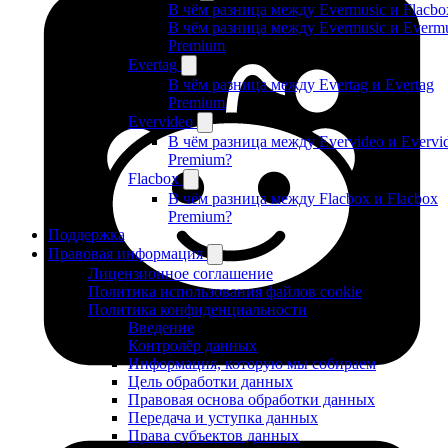
В чём разница между Evermusic и Flacbo
В чём разница между Evermusic и Evermu
Premium
Evertag
В чём разница между Evertag и Evertag
Premium
Evervideo
В чём разница между Evervideo и Evervi
Premium?
Flacbox
В чём разница между Flacbox и Flacbox
Premium?
Поддержка
Правовая информация
Лицензионное соглашение
Политика использования файлов cookie
Политика конфиденциальности
Введение
Контролёр данных
Информация, которую мы собираем
Цель обработки данных
Правовая основа обработки данных
Передача и уступка данных
Права субъектов данных