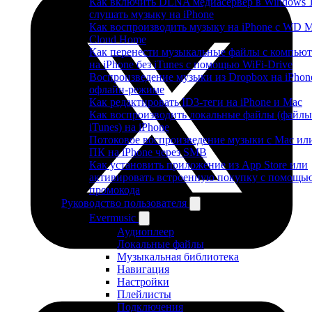
Как включить DLNA медиасервер в Windows 
слушать музыку на iPhone
Как воспроизводить музыку на iPhone с WD 
Cloud Home
Как перенести музыкальные файлы с компьют
на iPhone без iTunes с помощью WiFi-Drive
Воспроизведение музыки из Dropbox на iPhon
офлайн-режиме
Как редактировать ID3-теги на iPhone и Mac
Как воспроизводить локальные файлы (файлы
iTunes) на iPhone
Потоковое воспроизведение музыки с Mac ил
ПК на iPhone через SMB
Как установить приложение из App Store или
активировать встроенную покупку с помощь
промокода
Руководство пользователя
Evermusic
Аудиоплеер
Локальные файлы
Музыкальная библиотека
Навигация
Настройки
Плейлисты
Подключения