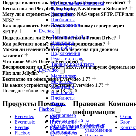
Поддерживаются ли Jellyfin или Navidrome в Evervideo?
Музыкальная библиотека
Бесплатны ли Plex, Jellyfin, Emby, Navidrome и Subsonic?
Навигация
Могу ли я стримить с домашнего NAS через SFTP, FTP или
Настройки
Плейлисты
NFS?
Подключения
Как подключить Evervideo к кастомному серверу через
Evertag
SFTP?
Локальные файлы
Поддерживает ли Evervideo Internxt и Proton Drive?
Навигация
Как работают новые жесты воспроизведения?
Настройки
Можно ли изменить интервал перехода при двойном
Подключения
касании?
Редактор тегов
Что такое Wi-Fi Drive в Evervideo?
Таблица полей тегов
Воспроизводит ли Evervideo MKV, AVI и другие форматы из
Evervideo
Plex или Jellyfin?
Медиаплеер
Бесплатно ли обновление Evervideo 1.7?
Медиатека
На каких устройствах доступен Evervideo 1.7?
Навигация
Последнее обновление
мая 18, 2026
Настройки
Плейлисты
Продукты
Помощь
Правовая
Компан
Файлы
Flacbox
информация
Аудиоплеер
Evervideo
FAQ
О нас
Локальные файлы
Evermusic
Инструкции
Блог
Правовое
Музыкальная библиотека
Evertag
Руководство
Контак
уведомление
Навигация
Flacbox
пользователя
Политика