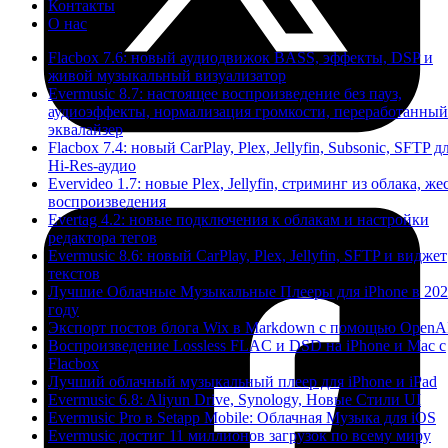
Контакты
О нас
Flacbox 7.6: новый аудиодвижок BASS, эффекты, DSP и
живой музыкальный визуализатор
Evermusic 8.7: настоящее воспроизведение без пауз,
аудиоэффекты, нормализация громкости, переработанный
эквалайзер
Flacbox 7.4: новый CarPlay, Plex, Jellyfin, Subsonic, SFTP д
Hi-Res-аудио
Evervideo 1.7: новые Plex, Jellyfin, стриминг из облака, же
воспроизведения
Evertag 4.2: новые подключения к облакам и настройки
редактора тегов
Evermusic 8.6: новый CarPlay, Plex, Jellyfin, SFTP и виджет
текстов
Лучшие Облачные Музыкальные Плееры для iPhone в 20
году
Экспорт постов блога Wix в Markdown с помощью OpenA
Воспроизведение Lossless FLAC и DSD на iPhone и Mac с
Flacbox
Лучший облачный музыкальный плеер для iPhone и iPad
Evermusic 6.8: Aliyun Drive, Synology, Новые Стили UI
Evermusic Pro в Setapp Mobile: Облачная Музыка для iOS
Evermusic достиг 11 миллионов загрузок по всему миру