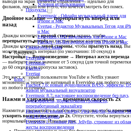
выводя на экран элементы управления — идеально для
Условия использования
фильмов, лекций или всего, что хочется смотреть без помех.
Продукты
Evermusic - Офлайн музыкальный плеер для
Двойное касание — перепрыгнуть вперёд или
iPhone и Mac
назад
Evertag - Редактор Музыкальных Тегов для iP
и Mac
Дважды коснитесь
правой стороны
экрана, чтобы
Evervideo - HD видеоплеер для iPhone и Mac
перепрыгнуть вперёд
на настраиваемое количество секунд.
Flacbox - Hi-Res аудиоплеер для iPhone и Mac
Дважды коснитесь
левой стороны
, чтобы
прыгнуть назад
. Вы
Свяжитесь с нами
можете изменить интервал (по умолчанию: 10 секунд) в
Продукты
Настройки → Воспроизведение → Интервал жеста перехода
Evervideo
— выберите любое значение от 5 секунд (для точной перемотки
Evermusic
до 60 секунд (для пропуска заставок).
Flacbox
Evertag
Это жест, который пользователи YouTube и Netflix узнают
Блог
мгновенно, и теперь он нативный в Evervideo для любого виде
Flacbox 7.6: новый аудиодвижок BASS, эффекты, D
из любого источника.
живой музыкальный визуализатор
Evermusic 8.7: настоящее воспроизведение без пауз,
Нажми и удерживай — временная скорость 2x
аудиоэффекты, нормализация громкости,
переработанный эквалайзер
Нажмите и удерживайте в любом месте экрана, чтобы
временн
Flacbox 7.4: новый CarPlay, Plex, Jellyfin, Subsonic, 
ускорить воспроизведение до 2x
. Отпустите, чтобы вернуться 
для Hi-Res-аудио
нормальной скорости. Идеально для:
Evervideo 1.7: новые Plex, Jellyfin, стриминг из облак
жесты воспроизведения
Пропуска медленных сцен без фиксации постоянного