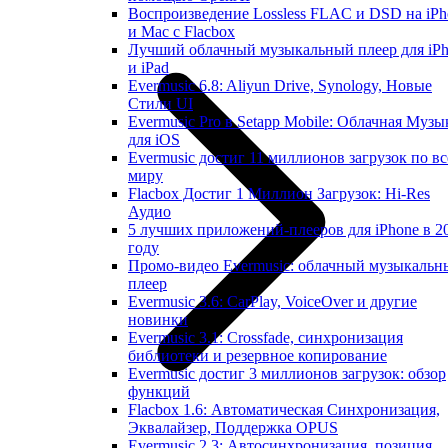
Воспроизведение Lossless FLAC и DSD на iPh
и Mac с Flacbox
Лучший облачный музыкальный плеер для iP
и iPad
Evermusic 6.8: Aliyun Drive, Synology, Новые
Стили UI
Evermusic Pro в Setapp Mobile: Облачная Музы
для iOS
Evermusic достиг 11 миллионов загрузок по в
миру
Flacbox Достиг 1 Миллион Загрузок: Hi-Res
Аудио
5 лучших приложений-плееров для iPhone в 2
году
Промо-видео Evermusic: облачный музыкальн
плеер
Evermusic 3.6: CarPlay, VoiceOver и другие
новинки
Evermusic 3.1: Crossfade, синхронизация
библиотеки и резервное копирование
Evermusic достиг 3 миллионов загрузок: обзор
функций
Flacbox 1.6: Автоматическая Синхронизация,
Эквалайзер, Поддержка OPUS
Evermusic 2.3: Автосинхронизация, позиция