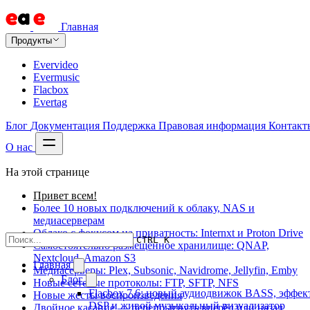
Главная
Продукты
Evervideo
Evermusic
Flacbox
Evertag
Блог
Документация
Поддержка
Правовая информация
Контакт
О нас
На этой странице
Привет всем!
Более 10 новых подключений к облаку, NAS и
медиасерверам
Облако с фокусом на приватность: Internxt и Proton Drive
CTRL K
Самостоятельно размещённое хранилище: QNAP,
Nextcloud, Amazon S3
Главная
Медиасерверы: Plex, Subsonic, Navidrome, Jellyfin, Emby
Блог
Новые сетевые протоколы: FTP, SFTP, NFS
Flacbox 7.6: новый аудиодвижок BASS, эффек
Новые жесты воспроизведения
DSP и живой музыкальный визуализатор
Двойное касание — перепрыгнуть вперёд или назад