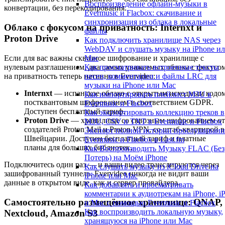
Воспроизведение офлайн-музыки в
конвертации, без перекодирования.
Evermusic и Flacbox: скачивание и
синхронизация из облака в локальные
Облако с фокусом на приватность: Internxt и
файлы
Proton Drive
Как подключить хранилище NAS через
WebDAV и слушать музыку на iPhone и
Если для вас важны сквозное шифрование и хранилище с
Mac
нулевым разглашением, два самых уважаемых облака с фокусо
Как просматривать встроенные тексты
на приватность теперь нативно в Evervideo:
песен, комментарии и файлы LRC для
музыки на iPhone или Mac
Internxt
— испанское облако с открытым исходным кодом
Как импортировать плейлист M3U в
постквантовым шифрованием и соответствием GDPR.
Evermusic и Flacbox
Доступен бесплатный тариф.
Как экспортировать коллекцию треков в
Proton Drive
— хранилище со сквозным шифрованием от
M3U, CSV и TXT в Evermusic и Flacbox
создателей Proton Mail и Proton VPN, со штаб-квартирой в
Экспорт полной истории прослушивани
Швейцарии. Доступен бесплатный тариф и платные
Evermusic и Flacbox в Last.fm
планы для больших библиотек.
Как Воспроизводить Музыку FLAC (Без
Потерь) на Моём iPhone
Подключитесь один раз — и ваши видео транслируются через
Как слушать музыку из iCloud Drive на
зашифрованный туннель. Evervideo никогда не видит ваши
iPhone или Mac
данные в открытом виде, как и сервер провайдера.
Как добавлять и просматривать
комментарии к аудиотрекам на iPhone, i
Самостоятельно размещённое хранилище: QNAP,
и Mac с помощью Evermusic и Flacbox
Как воспроизводить локальную музыку,
Nextcloud, Amazon S3
хранящуюся на iPhone или Mac