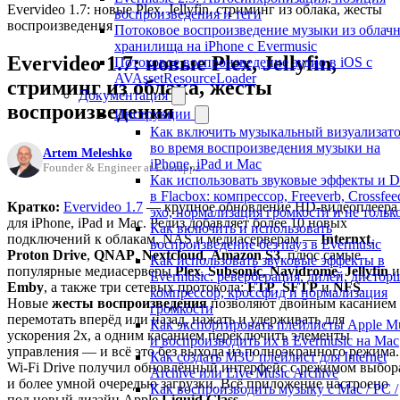
Evervideo 1.7: новые Plex, Jellyfin, стриминг из облака, жесты
воспроизведения и теги
воспроизведения
Потоковое воспроизведение музыки из облач
хранилища на iPhone с Evermusic
Evervideo 1.7: новые Plex, Jellyfin,
Потоковое воспроизведение аудио в iOS с
AVAssetResourceLoader
стриминг из облака, жесты
Документация
воспроизведения
Инструкции
Как включить музыкальный визуализат
во время воспроизведения музыки на
Artem Meleshko
iPhone, iPad и Mac
Founder & Engineer at Everappz
Как использовать звуковые эффекты и 
в Flacbox: компрессор, Freeverb, Crossfee
Кратко:
Evervideo 1.7
— крупное обновление HD-видеоплеера
эхо, нормализация громкости и не тольк
для iPhone, iPad и Mac. Релиз добавляет более 10 новых
Как включить и использовать
подключений к облакам, NAS и медиасерверам —
Internxt
,
воспроизведение без пауз в Evermusic
Proton Drive
,
QNAP
,
Nextcloud
,
Amazon S3
, плюс самые
Как использовать звуковые эффекты в
популярные медиасерверы
Plex
,
Subsonic
,
Navidrome
,
Jellyfin
и
Evermusic: реверберация, дилей, дистор
Emby
, а также три сетевых протокола:
FTP
,
SFTP
и
NFS
.
компрессор, кроссфид и нормализация
Новые
жесты воспроизведения
позволяют двойным касанием
громкости
перемотать вперёд или назад, нажать и удерживать для
Как экспортировать плейлисты Apple M
ускорения 2x, а одним касанием переключить элементы
и воспроизводить их в Evermusic на Mac
управления — и всё это без выхода из полноэкранного режима.
Как создать M3U плейлист для Internet
Wi-Fi Drive получил обновлённый интерфейс с режимом выбор
Archive или Live Music Archive
и более умной очередью загрузки. Всё приложение настроено
Как воспроизводить музыку с Mac / PC /
под новый дизайн Apple
Liquid Glass
.