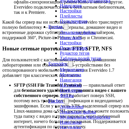
Музыкальная библиотека
офлайн-синхронизацию, режим Кино и многое другое.
Навигация
Evervideo подключается как к бесплатным библиотекам,
Настройки
так и к Premiere.
Плейлисты
Подключения
Какой бы сервер вы ни использовали, Evervideo транслирует
Evertag
полную библиотеку — фильмы, сериалы, домашнее видео и
встроенные дорожки субтитров — с видеоэквалайзером,
Локальные файлы
поддержкой 360°, Picture-in-Picture, AirPlay и Chromecast.
Навигация
Настройки
Подключения
Новые сетевые протоколы: FTP, SFTP, NFS
Редактор тегов
Таблица полей тегов
Для пользователей с кастомными серверами, домашними
Evervideo
лабораториями или обычными NAS-устройствами без
Медиаплеер
отполированного мобильного приложения Evervideo 1.7
Медиатека
добавляет три классических протокола:
Навигация
Настройки
SFTP (SSH File Transfer Protocol)
— правильный ответ
Плейлисты
для
безопасного удалённого стриминга видео с вашего
Файлы
собственного сервера
. SFTP работает поверх SSH,
поэтому весь трафик (аутентификация и видеоданные)
Flacbox
зашифрован. Если у вас есть VPS, выделенный сервер ил
Аудиоплеер
Linux-машина дома с SSH-доступом, вы можете положит
Локальные файлы
туда папку с видео и транслировать через публичный
Музыкальная библиотека
интернет, ничего больше не раскрывая. Поддерживается
Навигация
аутентификация по паролю и ключу.
Настройки