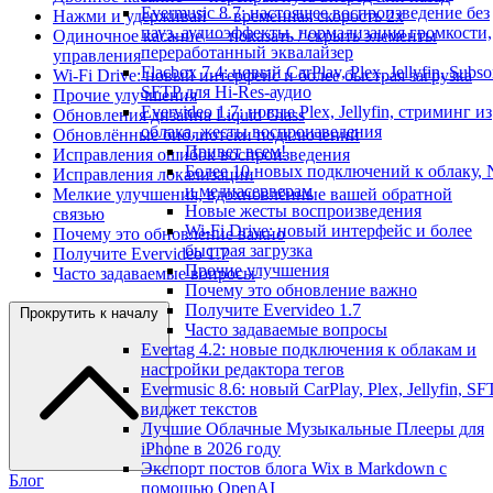
Evermusic 8.7: настоящее воспроизведение без
Нажми и удерживай — временная скорость 2x
пауз, аудиоэффекты, нормализация громкости,
Одиночное касание — показать / скрыть элементы
переработанный эквалайзер
управления
Flacbox 7.4: новый CarPlay, Plex, Jellyfin, Subso
Wi-Fi Drive: новый интерфейс и более быстрая загрузка
SFTP для Hi-Res-аудио
Прочие улучшения
Evervideo 1.7: новые Plex, Jellyfin, стриминг из
Обновления дизайна Liquid Glass
облака, жесты воспроизведения
Обновлённые библиотеки подключений
Привет всем!
Исправления ошибок воспроизведения
Более 10 новых подключений к облаку,
Исправления локализации
и медиасерверам
Мелкие улучшения, вдохновлённые вашей обратной
Новые жесты воспроизведения
связью
Wi-Fi Drive: новый интерфейс и более
Почему это обновление важно
быстрая загрузка
Получите Evervideo 1.7
Прочие улучшения
Часто задаваемые вопросы
Почему это обновление важно
Получите Evervideo 1.7
Прокрутить к началу
Часто задаваемые вопросы
Evertag 4.2: новые подключения к облакам и
настройки редактора тегов
Evermusic 8.6: новый CarPlay, Plex, Jellyfin, SF
виджет текстов
Лучшие Облачные Музыкальные Плееры для
iPhone в 2026 году
Экспорт постов блога Wix в Markdown с
Блог
помощью OpenAI