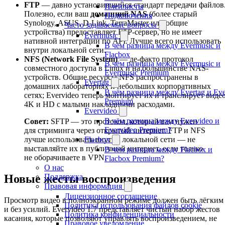
FTP
— давно установившийся стандарт передачи файлов
Плейлисты
Полезно, если ваш
домашний NAS
(более старый
Подключения
Synology, ASUS, D-Link, TerraMaster или общие
Часто задаваемые вопросы
устройства) предоставляет FTP-сервер, но не имеет
Evermusic
нативной интеграции по API. Лучше всего использовать
В чём разница между Evermusic и
внутри локальной сети.
Flacbox
NFS (Network File System)
— де-факто протокол
В чём разница между Evermusic и
совместного доступа в Linux и на большинстве NAS-
Evermusic Premium
устройств. Общие ресурсы NFS распространены в
Evertag
домашних лабораториях и небольших корпоративных
В чём разница между Evertag и Eve
сетях; Evervideo теперь монтирует их и транслирует виде
Premium
4K и HD с малыми накладными расходами.
Evervideo
В чём разница между Evervideo и
Совет:
SFTP — это протокол, который вам нужен
Evervideo Premium?
для стриминга через открытый интернет. FTP и NFS
Flacbox
лучше использовать внутри локальной сети — не
выставляйте их в публичный интернет, если только
В чём разница между Flacbox и
не оборачиваете в VPN.
Flacbox Premium?
О нас
Поддержка
Новые жесты воспроизведения
Правовая информация
Лицензионное соглашение
Просмотр видео в полноэкранном режиме должен быть лёгким
Политика использования файлов cookie
и без усилий. Evervideo 1.7 представляет чистый набор жестов
Политика конфиденциальности
касания, которые позволяют управлять воспроизведением, не
Правовое уведомление