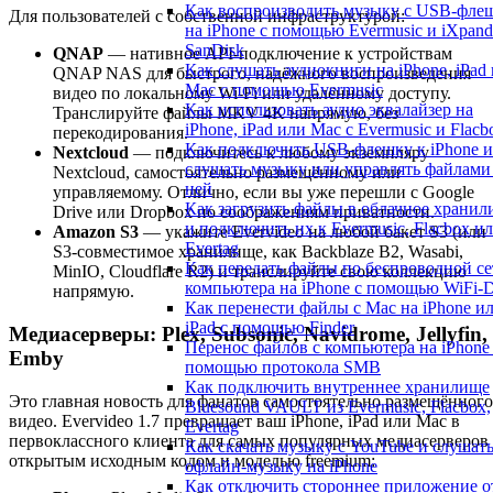
Как воспроизводить музыку с USB-фле
Для пользователей с собственной инфраструктурой:
на iPhone с помощью Evermusic и iXpand
SanDisk
QNAP
— нативное API-подключение к устройствам
Как слушать аудиокниги на iPhone, iPad 
QNAP NAS для быстрого, надёжного воспроизведения
Mac с помощью Evermusic
видео по локальному Wi-Fi или удалённому доступу.
Как использовать аудио эквалайзер на
Транслируйте файлы MKV 4K напрямую, без
iPhone, iPad или Mac с Evermusic и Flacb
перекодирования.
Как подключить USB-флешку к iPhone и
Nextcloud
— подключитесь к любому экземпляру
слушать музыку или управлять файлами
Nextcloud, самостоятельно размещённому или
ней
управляемому. Отлично, если вы уже перешли с Google
Как загрузить файлы в облачное храни
Drive или Dropbox по соображениям приватности.
и подключить их к Evermusic, Flacbox и
Amazon S3
— укажите Evervideo на любой бакет S3 (или
Evertag
S3-совместимое хранилище, как Backblaze B2, Wasabi,
Как передать файлы по беспроводной се
MinIO, Cloudflare R2) и транслируйте свою коллекцию
компьютера на iPhone с помощью WiFi-D
напрямую.
Как перенести файлы с Mac на iPhone и
iPad с помощью Finder
Медиасерверы: Plex, Subsonic, Navidrome, Jellyfin,
Перенос файлов с компьютера на iPhone
Emby
помощью протокола SMB
Как подключить внутреннее хранилище
Это главная новость для фанатов самостоятельно размещённого
Bluesound VAULT из Evermusic, Flacbox,
видео. Evervideo 1.7 превращает ваш iPhone, iPad или Mac в
Evertag
первоклассного клиента для самых популярных медиасерверов 
Как скачать музыку с YouTube и слушат
открытым исходным кодом и моделью freemium:
офлайн-музыку на iPhone
Как отключить стороннее приложение о