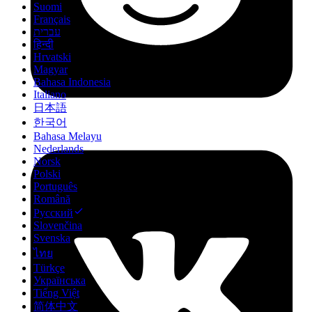
Suomi
Français
עברית
हिन्दी
Hrvatski
Magyar
Bahasa Indonesia
Italiano
日本語
한국어
Bahasa Melayu
Nederlands
Norsk
Polski
Português
Română
Русский
Slovenčina
Svenska
ไทย
Türkçe
Українська
Tiếng Việt
简体中文