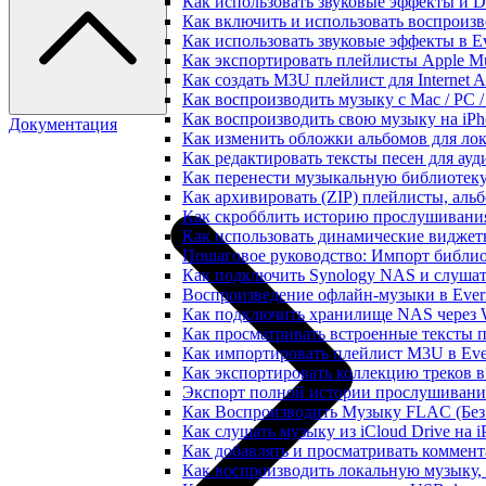
Как использовать звуковые эффекты и DSP
Как включить и использовать воспроизве
Как использовать звуковые эффекты в E
Как экспортировать плейлисты Apple Mu
Как создать M3U плейлист для Internet A
Как воспроизводить музыку с Mac / PC 
Как воспроизводить свою музыку на iPh
Документация
Как изменить обложки альбомов для лок
Как редактировать тексты песен для ау
Как перенести музыкальную библиотеку
Как архивировать (ZIP) плейлисты, альб
Как скробблить историю прослушивания 
Как использовать динамические виджеты
Пошаговое руководство: Импорт библиот
Как подключить Synology NAS и слушат
Воспроизведение офлайн-музыки в Everm
Как подключить хранилище NAS через 
Как просматривать встроенные тексты 
Как импортировать плейлист M3U в Ever
Как экспортировать коллекцию треков в
Экспорт полной истории прослушивания 
Как Воспроизводить Музыку FLAC (Без 
Как слушать музыку из iCloud Drive на 
Как добавлять и просматривать коммента
Как воспроизводить локальную музыку,