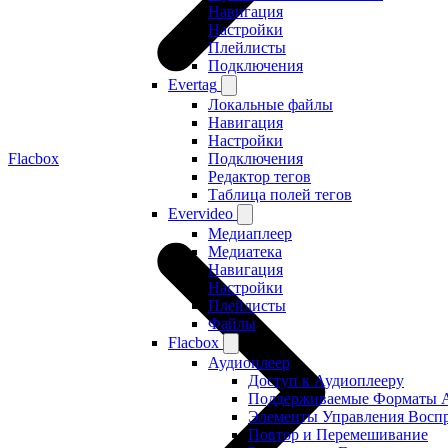
Навигация
Настройки
Плейлисты
Подключения
Evertag
Локальные файлы
Навигация
Настройки
Flacbox
Подключения
Редактор тегов
Таблица полей тегов
Evervideo
Медиаплеер
Медиатека
Навигация
Настройки
Плейлисты
Файлы
Flacbox
Аудиоплеер
Доступ к Аудиоплееру
Поддерживаемые Форматы 
Элементы Управления Восп
Повтор и Перемешивание