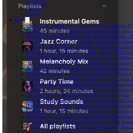
Evermusic
Flacbox
Evertag
Блог
Flacbox 7.6: новый аудиодвижок BASS, эффекты, D
Evermusic 8.7: настоящее воспроизведение без пауз
Flacbox 7.4: новый CarPlay, Plex, Jellyfin, Subsonic,
Evervideo 1.7: новые Plex, Jellyfin, стриминг из об
Evertag 4.2: новые подключения к облакам и настро
Evermusic 8.6: новый CarPlay, Plex, Jellyfin, SFTP и 
Лучшие Облачные Музыкальные Плееры для iPhone 
Экспорт постов блога Wix в Markdown с помощью 
Воспроизведение Lossless FLAC и DSD на iPhone и 
Лучший облачный музыкальный плеер для iPhone и 
Evermusic 6.8: Aliyun Drive, Synology, Новые Стили 
Evermusic Pro в Setapp Mobile: Облачная Музыка для
Evermusic достиг 11 миллионов загрузок по всему 
Flacbox Достиг 1 Миллион Загрузок: Hi-Res Аудио
5 лучших приложений-плееров для iPhone в 2025 го
Промо-видео Evermusic: облачный музыкальный пл
Evermusic 3.6: CarPlay, VoiceOver и другие новинки
Evermusic 3.1: Crossfade, синхронизация библиотек
Evermusic достиг 3 миллионов загрузок: обзор фун
Flacbox 1.6: Автоматическая Синхронизация, Эква
Evermusic 2.3: Автосинхронизация, позиция воспро