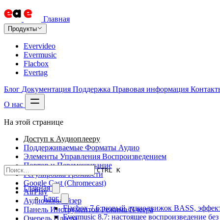
Главная
Продукты
Evervideo
Evermusic
Flacbox
Evertag
Блог
Документация
Поддержка
Правовая информация
Контакт
О нас
На этой странице
Доступ к Аудиоплееру
Поддерживаемые Форматы Аудио
Элементы Управления Воспроизведением
Повтор и Перемешивание
CTRL K
Регулировка Громкости
Google Cast (Chromecast)
Главная
AirPlay
Блог
Аудиоэквалайзер
Flacbox 7.6: новый аудиодвижок BASS, эффе
Панель Инструментов Режима Плеера
Evermusic 8.7: настоящее воспроизведение бе
Очередь Плеера