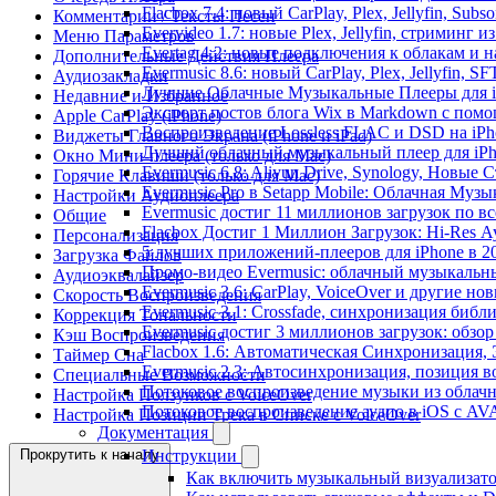
Flacbox 7.4: новый CarPlay, Plex, Jellyfin, Sub
Комментарии / Тексты Песен
Evervideo 1.7: новые Plex, Jellyfin, стриминг 
Меню Параметров
Evertag 4.2: новые подключения к облакам и н
Дополнительные Действия Плеера
Evermusic 8.6: новый CarPlay, Plex, Jellyfin, S
Аудиозакладки
Лучшие Облачные Музыкальные Плееры для iP
Недавние и Избранное
Экспорт постов блога Wix в Markdown с пом
Apple CarPlay (iPhone)
Воспроизведение Lossless FLAC и DSD на iPho
Виджеты Главного Экрана (iPhone и iPad)
Лучший облачный музыкальный плеер для iPh
Окно Мини-плеера (только для Mac)
Evermusic 6.8: Aliyun Drive, Synology, Новые 
Горячие Клавиши (только для Mac)
Evermusic Pro в Setapp Mobile: Облачная Музы
Настройки Аудиоплеера
Evermusic достиг 11 миллионов загрузок по в
Общие
Flacbox Достиг 1 Миллион Загрузок: Hi-Res А
Персонализация
5 лучших приложений-плееров для iPhone в 2
Загрузка Файлов
Промо-видео Evermusic: облачный музыкальн
Аудиоэквалайзер
Evermusic 3.6: CarPlay, VoiceOver и другие но
Скорость Воспроизведения
Evermusic 3.1: Crossfade, синхронизация библ
Коррекция Тональности
Evermusic достиг 3 миллионов загрузок: обзо
Кэш Воспроизведения
Flacbox 1.6: Автоматическая Синхронизация
Таймер Сна
Evermusic 2.3: Автосинхронизация, позиция в
Специальные Возможности
Потоковое воспроизведение музыки из облачн
Настройка Ползунков с VoiceOver
Потоковое воспроизведение аудио в iOS с AVA
Настройка Позиции Трека в Списке с VoiceOver
Документация
Прокрутить к началу
Инструкции
Как включить музыкальный визуализатор