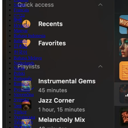
Suomi
Français
עברית
हिन्दी
Hrvatski
Magyar
Bahasa Indonesia
Italiano
日本語
한국어
Bahasa Melayu
Nederlands
Norsk
Polski
Português
Română
Русский
Slovenčina
Svenska
ไทย
Türkçe
Українська
Tiếng Việt
简体中文