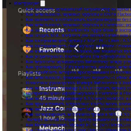
Инструкции
Как включить музыкальный визуализатор во время в
Как использовать звуковые эффекты и DSP в Flacbox:
Как включить и использовать воспроизведение без п
Как использовать звуковые эффекты в Evermusic: р
Как экспортировать плейлисты Apple Music и воспр
Как создать M3U плейлист для Internet Archive или L
Как воспроизводить музыку с Mac / PC / Linux / N
Как воспроизводить свою музыку на iPhone с помо
Как изменить обложки альбомов для локальных трек
Как редактировать тексты песен для аудиофайлов 
Как перенести музыкальную библиотеку между устр
Как архивировать (ZIP) плейлисты, альбомы, исполн
Как скробблить историю прослушивания из Evermusi
Как использовать динамические виджеты «Сейчас во
Пошаговое руководство: Импорт библиотеки iCloud 
Как подключить Synology NAS и слушать музыку на
Воспроизведение офлайн-музыки в Evermusic и Flac
Как подключить хранилище NAS через WebDAV и с
Как просматривать встроенные тексты песен, комм
Как импортировать плейлист M3U в Evermusic и Fl
Как экспортировать коллекцию треков в M3U, CSV 
Экспорт полной истории прослушивания из Evermusi
Как Воспроизводить Музыку FLAC (Без Потерь) на
Как слушать музыку из iCloud Drive на iPhone или 