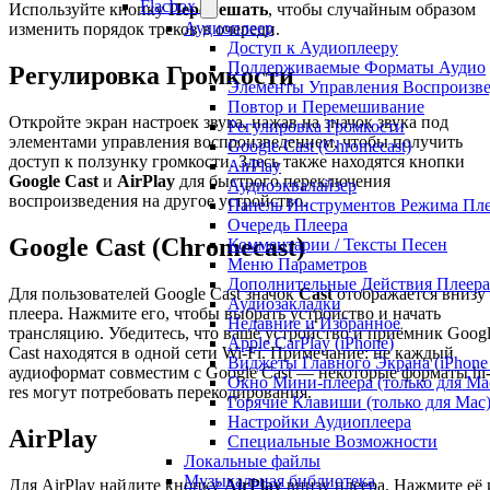
Flacbox
Используйте кнопку
Перемешать
, чтобы случайным образом
Аудиоплеер
изменить порядок треков в очереди.
Доступ к Аудиоплееру
Поддерживаемые Форматы Аудио
Регулировка Громкости
Элементы Управления Воспроизв
Повтор и Перемешивание
Откройте экран настроек звука, нажав на значок звука под
Регулировка Громкости
элементами управления воспроизведением, чтобы получить
Google Cast (Chromecast)
доступ к ползунку громкости. Здесь также находятся кнопки
AirPlay
Google Cast
и
AirPlay
для быстрого переключения
Аудиоэквалайзер
воспроизведения на другое устройство.
Панель Инструментов Режима Пле
Очередь Плеера
Google Cast (Chromecast)
Комментарии / Тексты Песен
Меню Параметров
Дополнительные Действия Плеера
Для пользователей Google Cast значок
Cast
отображается внизу
Аудиозакладки
плеера. Нажмите его, чтобы выбрать устройство и начать
Недавние и Избранное
трансляцию. Убедитесь, что ваше устройство и приёмник Goog
Apple CarPlay (iPhone)
Cast находятся в одной сети Wi-Fi. Примечание: не каждый
Виджеты Главного Экрана (iPhone 
аудиоформат совместим с Google Cast — некоторые форматы hi
Окно Мини-плеера (только для Ma
res могут потребовать перекодирования.
Горячие Клавиши (только для Mac
Настройки Аудиоплеера
AirPlay
Специальные Возможности
Локальные файлы
Музыкальная библиотека
Для AirPlay найдите кнопку
AirPlay
внизу плеера. Нажмите её 