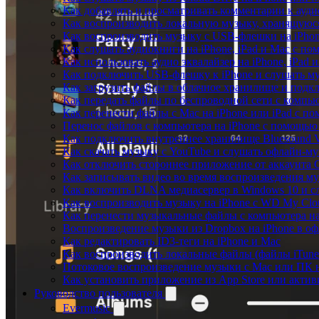
Как добавлять и просматривать комментарии к аудио
Как воспроизводить локальную музыку, хранящуюся
Как воспроизводить музыку с USB-флешки на iPhon
Как слушать аудиокниги на iPhone, iPad и Mac с п
Как использовать аудио эквалайзер на iPhone, iPad 
Как подключить USB-флешку к iPhone и слушать му
Как загрузить файлы в облачное хранилище и подклю
Как передать файлы по беспроводной сети с компью
Как перенести файлы с Mac на iPhone или iPad с по
Перенос файлов с компьютера на iPhone с помощь
Как подключить внутреннее хранилище Bluesound VA
Как скачать музыку с YouTube и слушать офлайн-му
Как отключить стороннее приложение от аккаунта 
Как записывать видео во время воспроизведения му
Как включить DLNA медиасервер в Windows 10 и сл
Как воспроизводить музыку на iPhone с WD My Cl
Как перенести музыкальные файлы с компьютера на 
Воспроизведение музыки из Dropbox на iPhone в о
Как редактировать ID3-теги на iPhone и Mac
Как воспроизводить локальные файлы (файлы iTunes
Потоковое воспроизведение музыки с Mac или ПК н
Как установить приложение из App Store или акти
Руководство пользователя
Evermusic