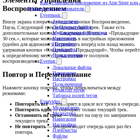
Элементы Управления
Как установить приложение из App Store ил
Воспроизведением
Руководство пользователя
Evermusic
Аудиоплеер
Внизу экрана плеера вы увидите кнопки Воспроизведение,
Локальные файлы
Пауза, Следующий трек и Предыдущий трек. Также есть
Музыкальная библиотека
дополнительные кнопки «Следующие 30 сек.» и «Предыдущие
Навигация
30 сек.», которые можно включить в настройках приложения
Настройки
(удобно для аудиокниг). Перемотать вперёд или назад можно,
Плейлисты
удерживая кнопки «Следующий / Предыдущий». Чтобы перейт
Подключения
к определённому месту трека, потяните ползунок
Evertag
воспроизведения.
Локальные файлы
Навигация
Повтор и Перемешивание
Настройки
Подключения
Нажмите кнопку повтора, чтобы переключаться между
Редактор тегов
режимами:
Таблица полей тегов
Evervideo
Повторять всё
— повторяет в цикле все треки в очереди.
Медиаплеер
Повторять один
— повторяет только текущий трек.
Медиатека
Остановить на треке
— ставит на паузу по завершении
Навигация
текущего трека.
Настройки
Не повторять
— воспроизводит очередь один раз без
Плейлисты
повтора.
Файлы