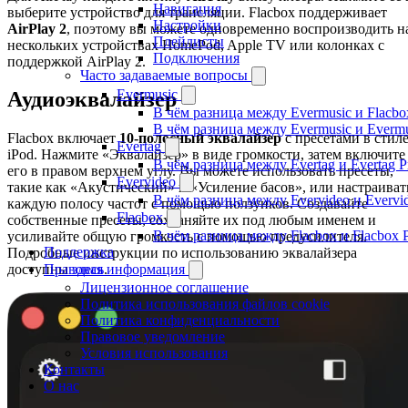
Навигация
выберите устройство для трансляции. Flacbox поддерживает
Настройки
AirPlay 2
, поэтому вы можете одновременно воспроизводить н
Плейлисты
нескольких устройствах HomePod, Apple TV или колонках с
Подключения
поддержкой AirPlay 2.
Часто задаваемые вопросы
Evermusic
Аудиоэквалайзер
В чём разница между Evermusic и Flacbo
В чём разница между Evermusic и Everm
Flacbox включает
10-полосный эквалайзер
с пресетами в стил
Evertag
iPod. Нажмите «Эквалайзер» в виде громкости, затем включите
В чём разница между Evertag и Evertag 
его в правом верхнем углу. Вы можете использовать пресеты,
Evervideo
такие как «Акустический» и «Усиление басов», или настраиват
В чём разница между Evervideo и Evervi
каждую полосу частот с помощью ползунков. Создавайте
Flacbox
собственные пресеты, сохраняйте их под любым именем и
В чём разница между Flacbox и Flacbox 
усиливайте общую громкость с помощью предусилителя.
Поддержка
Подробные инструкции по использованию эквалайзера
Правовая информация
доступны
здесь
.
Лицензионное соглашение
Политика использования файлов cookie
Политика конфиденциальности
Правовое уведомление
Условия использования
Контакты
О нас