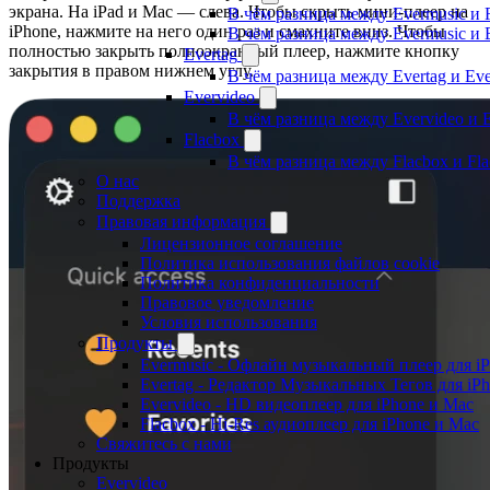
экрана. На iPad и Mac — слева. Чтобы скрыть мини-плеер на
В чём разница между Evermusic и 
iPhone, нажмите на него один раз и смахните вниз. Чтобы
В чём разница между Evermusic и 
полностью закрыть полноэкранный плеер, нажмите кнопку
Evertag
закрытия в правом нижнем углу.
В чём разница между Evertag и Eve
Evervideo
В чём разница между Evervideo и 
Flacbox
В чём разница между Flacbox и Fl
О нас
Поддержка
Правовая информация
Лицензионное соглашение
Политика использования файлов cookie
Политика конфиденциальности
Правовое уведомление
Условия использования
Продукты
Evermusic - Офлайн музыкальный плеер для i
Evertag - Редактор Музыкальных Тегов для iP
Evervideo - HD видеоплеер для iPhone и Mac
Flacbox - Hi-Res аудиоплеер для iPhone и Mac
Свяжитесь с нами
Продукты
Evervideo