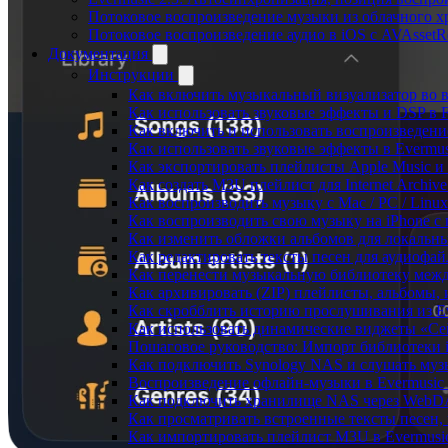
Потоковое воспроизведение музыки из облачного хр
Потоковое воспроизведение аудио в iOS с AVAssetR
Документация
Инструкции
Как включить музыкальный визуализатор во в
Как использовать звуковые эффекты и DSP в Fl
Как включить и использовать воспроизведение
Как использовать звуковые эффекты в Evermus
Как экспортировать плейлисты Apple Music и 
Как создать M3U плейлист для Internet Archive
Как воспроизводить музыку с Mac / PC / Lin
Как воспроизводить свою музыку на iPhone с
Как изменить обложки альбомов для локальны
Как редактировать тексты песен для аудиофа
Как перенести музыкальную библиотеку между
Как архивировать (ZIP) плейлисты, альбомы, 
Как скробблить историю прослушивания из Eve
Как использовать динамические виджеты «Сейч
Пошаговое руководство: Импорт библиотеки iC
Как подключить Synology NAS и слушать муз
Воспроизведение офлайн-музыки в Evermusic 
Как подключить хранилище NAS через WebDA
Как просматривать встроенные тексты песен,
Как импортировать плейлист M3U в Evermusic