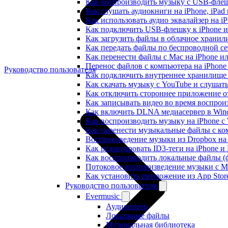
Как воспроизводить музыку с USB-флешк
Как слушать аудиокниги на iPhone, iPad
Как использовать аудио эквалайзер на iP
Как подключить USB-флешку к iPhone и
Как загрузить файлы в облачное хранили
Как передать файлы по беспроводной се
Как перенести файлы с Mac на iPhone ил
Перенос файлов с компьютера на iPhon
Руководство пользователя
Как подключить внутреннее хранилище B
Как скачать музыку с YouTube и слушат
Как отключить стороннее приложение от
Как записывать видео во время воспрои
Как включить DLNA медиасервер в Wind
Как воспроизводить музыку на iPhone 
Как перенести музыкальные файлы с ком
Воспроизведение музыки из Dropbox на
Как редактировать ID3-теги на iPhone и
Как воспроизводить локальные файлы (ф
Потоковое воспроизведение музыки с M
Как установить приложение из App Sto
Руководство пользователя
Evermusic
Аудиоплеер
Локальные файлы
Музыкальная библиотека