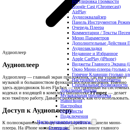
Регулировка Громкости
Google Cast (Chromecast)
AirPlay
Аудиоэквалайзер
Панель Инструментов Режим
Очередь Плеера
Комментарии / Тексты Песе
Меню Параметров
Дополнительные Действия П
Аудиозакладки
Аудиоплеер
Недавние и Избранное
Apple CarPlay (iPhone)
Аудиоплеер
Виджеты Главного Экрана (iP
Окно Мини-плеера (только д
Горячие Клавиши (только дл
Аудиоплеер — главный экран приложения, где вы управляете
Настройки Аудиоплеера
музыкой и большинством функций воспроизведения. Именно
Специальные Возможности
здесь аудиодвижок hi-res Flacbox — построенный на системных
Локальные файлы
кодеках и входящей в комплект библиотеке
FFmpeg
— делает
Музыкальная библиотека
всю тяжёлую работу. Давайте разберёмся, как его использовать.
Навигация
Настройки
Доступ к Аудиоплееру
Плейлисты
Подключения
Часто задаваемые вопросы
К полноэкранному плееру можно перейти из панели мини-
плеера. На iPhone мини-плеер расположен внизу главного
Evermusic