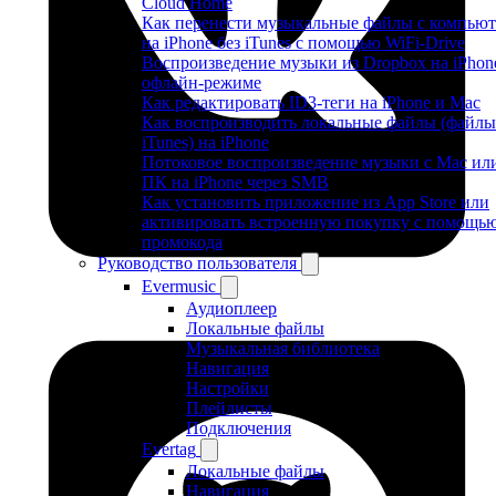
Cloud Home
Как перенести музыкальные файлы с компьют
на iPhone без iTunes с помощью WiFi-Drive
Воспроизведение музыки из Dropbox на iPhon
офлайн-режиме
Как редактировать ID3-теги на iPhone и Mac
Как воспроизводить локальные файлы (файлы
iTunes) на iPhone
Потоковое воспроизведение музыки с Mac ил
ПК на iPhone через SMB
Как установить приложение из App Store или
активировать встроенную покупку с помощь
промокода
Руководство пользователя
Evermusic
Аудиоплеер
Локальные файлы
Музыкальная библиотека
Навигация
Настройки
Плейлисты
Подключения
Evertag
Локальные файлы
Навигация