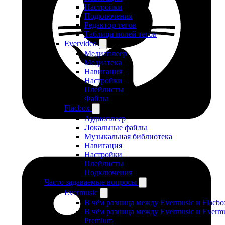
Настройки
Подключения
Редактор тегов
Таблица полей тегов
Evervideo
Медиаплеер
Медиатека
Навигация
Настройки
Плейлисты
Файлы
Flacbox
Аудиоплеер
Локальные файлы
Музыкальная библиотека
Навигация
Настройки
Плейлисты
Подключения
Часто задаваемые вопросы
Evermusic
В чём разница между Evermusic и Flacbo
В чём разница между Evermusic и Evermu
Premium