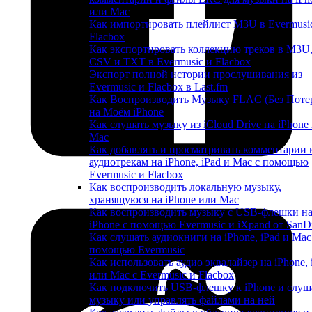
или Mac
Как импортировать плейлист M3U в Evermusi
Flacbox
Как экспортировать коллекцию треков в M3U
CSV и TXT в Evermusic и Flacbox
Экспорт полной истории прослушивания из
Evermusic и Flacbox в Last.fm
Как Воспроизводить Музыку FLAC (Без Поте
на Моём iPhone
Как слушать музыку из iCloud Drive на iPhone
Mac
Как добавлять и просматривать комментарии 
аудиотрекам на iPhone, iPad и Mac с помощью
Evermusic и Flacbox
Как воспроизводить локальную музыку,
хранящуюся на iPhone или Mac
Как воспроизводить музыку с USB-флешки н
iPhone с помощью Evermusic и iXpand от SanD
Как слушать аудиокниги на iPhone, iPad и Mac
помощью Evermusic
Как использовать аудио эквалайзер на iPhone, 
или Mac с Evermusic и Flacbox
Как подключить USB-флешку к iPhone и слуш
музыку или управлять файлами на ней