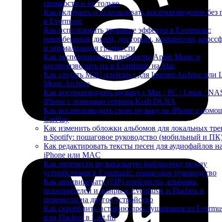
громкости и не только
Как включить и использовать воспроизведение без 
в Evermusic
Как использовать звуковые эффекты в Evermusic:
реверберация, дилей, дисторшн, компрессор, кросс
и нормализация громкости
Как экспортировать плейлисты Apple Music и
воспроизводить их в Evermusic на Mac
Как создать M3U плейлист для Internet Archive или 
Music Archive
Как воспроизводить музыку с Mac / PC / Linux / NA
iPhone с помощью сервера Kodi DLNA
Как воспроизводить свою музыку на iPhone с пом
CarPlay
Как изменить обложки альбомов для локальных тре
в Spotify: пошаговое руководство (мобильный и ПК
Как редактировать тексты песен для аудиофайлов н
iPhone или MAC
Как перенести музыкальную библиотеку между
устройствами в Evermusic: пошаговое руководство
Как архивировать (ZIP) плейлисты, альбомы,
исполнителей и жанры в Evermusic и Flacbox и
перенести на другое устройство
Как скробблить историю прослушивания из Evermus
или Flacbox в Last.fm