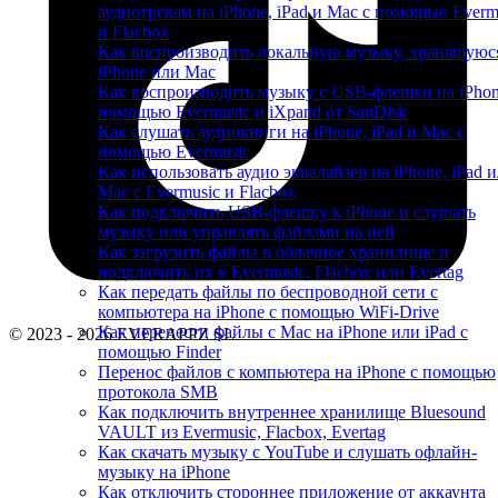
аудиотрекам на iPhone, iPad и Mac с помощью Everm
и Flacbox
Как воспроизводить локальную музыку, хранящуюс
iPhone или Mac
Как воспроизводить музыку с USB-флешки на iPhon
помощью Evermusic и iXpand от SanDisk
Как слушать аудиокниги на iPhone, iPad и Mac с
помощью Evermusic
Как использовать аудио эквалайзер на iPhone, iPad 
Mac с Evermusic и Flacbox
Как подключить USB-флешку к iPhone и слушать
музыку или управлять файлами на ней
Как загрузить файлы в облачное хранилище и
подключить их к Evermusic, Flacbox или Evertag
Как передать файлы по беспроводной сети с
компьютера на iPhone с помощью WiFi-Drive
Как перенести файлы с Mac на iPhone или iPad с
© 2023 - 2026 EVERAPPZ SL
помощью Finder
Перенос файлов с компьютера на iPhone с помощью
протокола SMB
Как подключить внутреннее хранилище Bluesound
VAULT из Evermusic, Flacbox, Evertag
Как скачать музыку с YouTube и слушать офлайн-
музыку на iPhone
Как отключить стороннее приложение от аккаунта