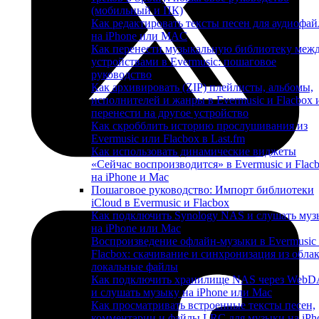
(мобильный и ПК)
Как редактировать тексты песен для аудиофай
на iPhone или MAC
Как перенести музыкальную библиотеку меж
устройствами в Evermusic: пошаговое
руководство
Как архивировать (ZIP) плейлисты, альбомы,
исполнителей и жанры в Evermusic и Flacbox 
перенести на другое устройство
Как скробблить историю прослушивания из
Evermusic или Flacbox в Last.fm
Как использовать динамические виджеты
«Сейчас воспроизводится» в Evermusic и Flac
на iPhone и Mac
Пошаговое руководство: Импорт библиотеки
iCloud в Evermusic и Flacbox
Как подключить Synology NAS и слушать муз
на iPhone или Mac
Воспроизведение офлайн-музыки в Evermusic
Flacbox: скачивание и синхронизация из облак
локальные файлы
Как подключить хранилище NAS через Web
и слушать музыку на iPhone или Mac
Как просматривать встроенные тексты песен,
комментарии и файлы LRC для музыки на iPh