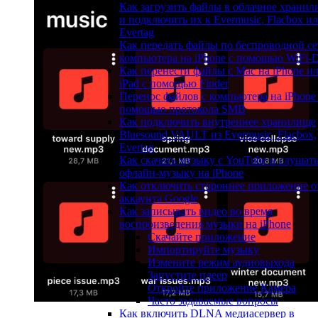
Как загрузить файлы в облачное храни
и подключить их к Evermusic, Flacbox и
Evertag
Как передать файлы по беспроводной се
компьютера на iPhone с помощью WiFi-D
Как перенести файлы с Mac на iPhone и
iPad с помощью Finder
Перенос файлов с компьютера на iPhone
помощью протокола SMB
Как подключить внутреннее хранилище
Bluesound VAULT из Evermusic, Flacbox,
Evertag
Как скачать музыку с YouTube и слушат
офлайн-музыку на iPhone
Как отключить стороннее приложение о
аккаунта Google
Как записывать видео во время
воспроизведения музыки на iPhone
Скачайте приложение
Импортируйте музыку
Измените режим аудиовыхода
Запустите плеер
Откройте приложение Камера
Часто задаваемые вопросы
Как включить DLNA медиасервер в