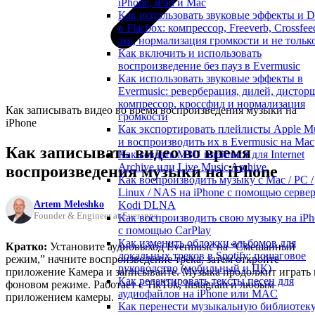
iPhone, iPad и Mac
Как использовать звуковые эффекты и 
в Flacbox: компрессор, Freeverb, Crossfee
эхо, нормализация громкости и не тольк
Как включить и использовать
воспроизведение без пауз в Evermusic
Как использовать звуковые эффекты в
Evermusic: реверберация, дилей, дистор
компрессор, кроссфид и нормализация
Как записывать видео во время воспроизведения музыки на
громкости
iPhone
Как экспортировать плейлисты Apple M
и воспроизводить их в Evermusic на Mac
Как записывать видео во время
Как создать M3U плейлист для Internet
Archive или Live Music Archive
воспроизведения музыки на iPhone
Как воспроизводить музыку с Mac / PC /
Linux / NAS на iPhone с помощью серве
Artem Meleshko
Kodi DLNA
Founder & Engineer at Everappz
Как воспроизводить свою музыку на iPh
с помощью CarPlay
Как изменить обложки альбомов для
Кратко:
Установите аудиовыход Evermusic на “Смешанный
локальных треков в Spotify: пошаговое
режим,” начните воспроизведение трека, затем откройте
руководство (мобильный и ПК)
приложение Камера и записывайте. Музыка продолжит играть 
Как редактировать тексты песен для
фоновом режиме. Работает с TikTok, Instagram и любым
аудиофайлов на iPhone или MAC
приложением камеры.
Как перенести музыкальную библиотек