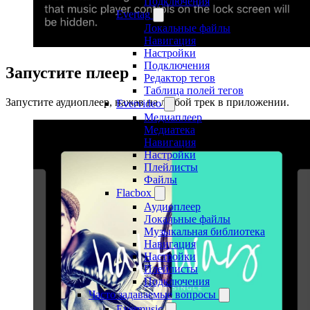
Подключения
Evertag
Локальные файлы
Навигация
Настройки
Подключения
Запустите плеер
Редактор тегов
Таблица полей тегов
Запустите аудиоплеер, нажав на любой трек в приложении.
Evervideo
Медиаплеер
Медиатека
Навигация
Настройки
Плейлисты
Файлы
Flacbox
Аудиоплеер
Локальные файлы
Музыкальная библиотека
Навигация
Настройки
Плейлисты
Подключения
Часто задаваемые вопросы
Evermusic