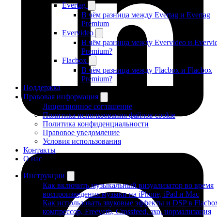
Evertag
В чём разница между Evertag и Evertag
Premium
Evervideo
В чём разница между Evervideo и Evervi
Premium?
Flacbox
В чём разница между Flacbox и Flacbox
Premium?
Поддержка
Правовая информация
Лицензионное соглашение
Политика использования файлов cookie
Политика конфиденциальности
Правовое уведомление
Условия использования
Контакты
О нас
Инструкции
Как включить музыкальный визуализатор во время
воспроизведения музыки на iPhone, iPad и Mac
Как использовать звуковые эффекты и DSP в Flacbo
компрессор, Freeverb, Crossfeed, эхо, нормализация