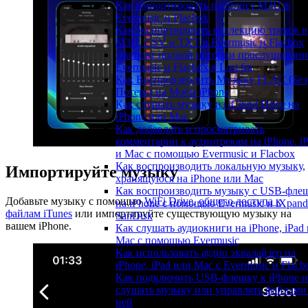
Как импортировать плейлист M3U в
Evermusic и Flacbox
Как экспортировать коллекцию треков в
M3U, CSV и TXT в Evermusic и Flacbox
Экспорт полной истории прослушивани
Evermusic и Flacbox в Last.fm
Как Воспроизводить Музыку FLAC (Без
Потерь) на Моём iPhone
Как слушать музыку из iCloud Drive на
iPhone или Mac
Как добавлять и просматривать
комментарии к аудиотрекам на iPhone, i
и Mac с помощью Evermusic и Flacbox
Как воспроизводить локальную музыку,
Импортируйте музыку
хранящуюся на iPhone или Mac
Как воспроизводить музыку с USB-фле
Добавьте музыку с помощью
WiFi Drive
,
общего доступа к
на iPhone с помощью Evermusic и iXpand
файлам iTunes
или импортируйте существующую музыку на
SanDisk
вашем iPhone.
Как слушать аудиокниги на iPhone, iPad 
Mac с помощью Evermusic
Как использовать аудио эквалайзер на
iPhone, iPad или Mac с Evermusic и Flacb
Как подключить USB-флешку к iPhone и
слушать музыку или управлять файлами
ней