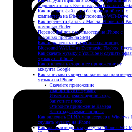
Как загрузить файлы в облачное хранилище и
подключить их к Evermusic, Flacbox или Evert
Как передать файлы по беспроводной сети с
компьютера на iPhone с помощью WiFi-Drive
Как перенести файлы с Mac на iPhone или iPad
помощью Finder
Перенос файлов с компьютера на iPhone с
помощью протокола SMB
Как подключить внутреннее хранилище
Bluesound VAULT из Evermusic, Flacbox, Evert
Как скачать музыку с YouTube и слушать офла
музыку на iPhone
Как отключить стороннее приложение от
аккаунта Google
Как записывать видео во время воспроизведе
музыки на iPhone
Скачайте приложение
Импортируйте музыку
Измените режим аудиовыхода
Запустите плеер
Откройте приложение Камера
Часто задаваемые вопросы
Как включить DLNA медиасервер в Windows 
слушать музыку на iPhone
Как воспроизводить музыку на iPhone с WD 