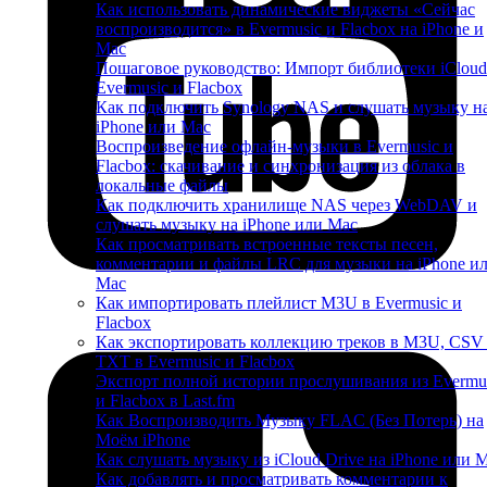
Как использовать динамические виджеты «Сейчас
воспроизводится» в Evermusic и Flacbox на iPhone и
Mac
Пошаговое руководство: Импорт библиотеки iCloud
Evermusic и Flacbox
Как подключить Synology NAS и слушать музыку н
iPhone или Mac
Воспроизведение офлайн-музыки в Evermusic и
Flacbox: скачивание и синхронизация из облака в
локальные файлы
Как подключить хранилище NAS через WebDAV и
слушать музыку на iPhone или Mac
Как просматривать встроенные тексты песен,
комментарии и файлы LRC для музыки на iPhone и
Mac
Как импортировать плейлист M3U в Evermusic и
Flacbox
Как экспортировать коллекцию треков в M3U, CSV
TXT в Evermusic и Flacbox
Экспорт полной истории прослушивания из Evermu
и Flacbox в Last.fm
Как Воспроизводить Музыку FLAC (Без Потерь) на
Моём iPhone
Как слушать музыку из iCloud Drive на iPhone или 
Как добавлять и просматривать комментарии к