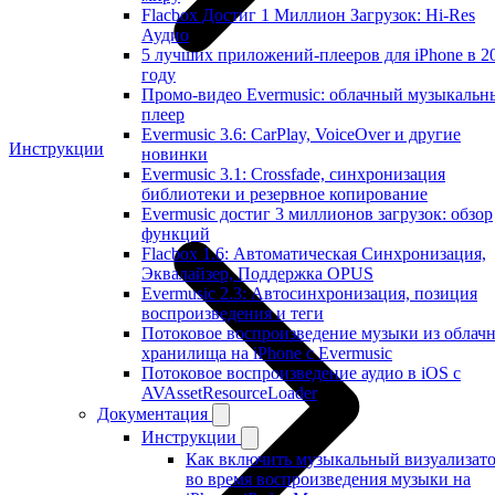
Flacbox Достиг 1 Миллион Загрузок: Hi-Res
Аудио
5 лучших приложений-плееров для iPhone в 2
году
Промо-видео Evermusic: облачный музыкальн
плеер
Evermusic 3.6: CarPlay, VoiceOver и другие
Инструкции
новинки
Evermusic 3.1: Crossfade, синхронизация
библиотеки и резервное копирование
Evermusic достиг 3 миллионов загрузок: обзор
функций
Flacbox 1.6: Автоматическая Синхронизация,
Эквалайзер, Поддержка OPUS
Evermusic 2.3: Автосинхронизация, позиция
воспроизведения и теги
Потоковое воспроизведение музыки из облач
хранилища на iPhone с Evermusic
Потоковое воспроизведение аудио в iOS с
AVAssetResourceLoader
Документация
Инструкции
Как включить музыкальный визуализат
во время воспроизведения музыки на