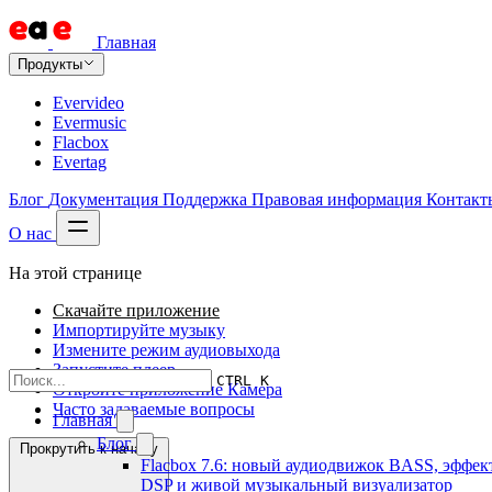
Главная
Продукты
Evervideo
Evermusic
Flacbox
Evertag
Блог
Документация
Поддержка
Правовая информация
Контакт
О нас
На этой странице
Скачайте приложение
Импортируйте музыку
Измените режим аудиовыхода
Запустите плеер
CTRL K
Откройте приложение Камера
Часто задаваемые вопросы
Главная
Блог
Прокрутить к началу
Flacbox 7.6: новый аудиодвижок BASS, эффек
DSP и живой музыкальный визуализатор