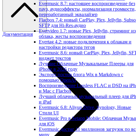
Evermusic 8.7: настоящее воспроизведение без
пауз, аудиоэффекты, нормализация громкости,
переработанный эквалайзер
Flacbox 7.4: новый CarPlay, Plex, Jellyfin, Subso
SFTP для Hi-Res-аудио
Evervideo 1.7: новые Plex, Jellyfin, стриминг из
Документация
облака, жесты воспроизведения
Evertag 4.2: новые подключения к облакам и
настройки редактора тегов
Evermusic 8.6: новый CarPlay, Plex, Jellyfin, SF
виджет текстов
Лучшие Облачные Музыкальные Плееры для
iPhone в 2026 году
Экспорт постов блога Wix в Markdown с
помощью OpenAI
Воспроизведение Lossless FLAC и DSD на iPh
и Mac с Flacbox
Лучший облачный музыкальный плеер для iP
и iPad
Evermusic 6.8: Aliyun Drive, Synology, Новые
Стили UI
Evermusic Pro в Setapp Mobile: Облачная Музы
для iOS
Evermusic достиг 11 миллионов загрузок по в
миру