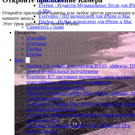
Откройте приложение Камера
Evertag - Редактор Музыкальных Тегов для iP
и Mac
Откройте приложение камеры или любое другое приложение и
Evervideo - HD видеоплеер для iPhone и Mac
начните запись.
Flacbox - Hi-Res аудиоплеер для iPhone и Mac
Этот трюк работает на любом iPhone.
Свяжитесь с нами
Продукты
Evervideo
Evermusic
Flacbox
Evertag
Блог
Flacbox 7.6: новый аудиодвижок BASS, эффекты, D
живой музыкальный визуализатор
Evermusic 8.7: настоящее воспроизведение без пауз,
аудиоэффекты, нормализация громкости,
переработанный эквалайзер
Flacbox 7.4: новый CarPlay, Plex, Jellyfin, Subsonic, 
для Hi-Res-аудио
Evervideo 1.7: новые Plex, Jellyfin, стриминг из облак
жесты воспроизведения
Evertag 4.2: новые подключения к облакам и настро
редактора тегов
Evermusic 8.6: новый CarPlay, Plex, Jellyfin, SFTP и
виджет текстов