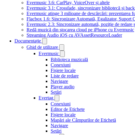
Evermusic 3.6: CarPlay, VoiceOver și altele
Evermusic 3.1: Crossfade, sincronizare bibliotecă și bac
Evermusic atinge 3 milioane de descărcări: prezentarea fu
Flacbox 1.6: Sincronizare Automată, Egalizator, Supor
Evermusic 2.3: Sincronizare automată, poziție de redare ș
Redă muzică din stocarea cloud pe iPhone cu Evermusic
Streaming Audio iOS cu AVAssetResourceLoader
Documentație
Ghid de utilizare
Evermusic
Biblioteca muzicală
Conexiuni
Fișiere locale
Liste de redare
Navigare
Player audio
Setări
Evertag
Conexiuni
Editor de Etichete
Fișiere locale
Mapări ale Câmpurilor de Etichetă
Navigare
Setări