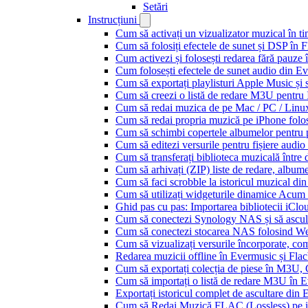
Setări
Instrucțiuni
Cum să activați un vizualizator muzical în t
Cum să folosiți efectele de sunet și DSP în 
Cum activezi și folosești redarea fără pauze
Cum folosești efectele de sunet audio din Ev
Cum să exportați playlisturi Apple Music și 
Cum să creezi o listă de redare M3U pentru
Cum să redai muzica de pe Mac / PC / Lin
Cum să redai propria muzică pe iPhone folo
Cum să schimbi copertele albumelor pentru pi
Cum să editezi versurile pentru fișiere aud
Cum să transferați biblioteca muzicală între 
Cum să arhivați (ZIP) liste de redare, albume, 
Cum să faci scrobble la istoricul muzical di
Cum să utilizați widgeturile dinamice Acum
Ghid pas cu pas: Importarea bibliotecii iCl
Cum să conectezi Synology NAS și să ascul
Cum să conectezi stocarea NAS folosind We
Cum să vizualizați versurile încorporate, co
Redarea muzicii offline în Evermusic și Flacbo
Cum să exportați colecția de piese în M3U
Cum să importați o listă de redare M3U în 
Exportați istoricul complet de ascultare din
Cum să Redai Muzică FLAC (Lossless) pe 