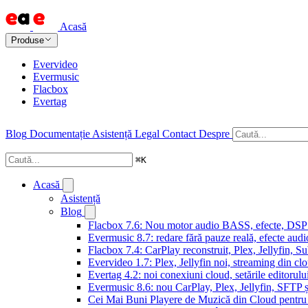
Acasă
Produse
Evervideo
Evermusic
Flacbox
Evertag
Blog
Documentație
Asistență
Legal
Contact
Despre
⌘
K
Acasă
Asistență
Blog
Flacbox 7.6: Nou motor audio BASS, efecte, DSP și
Evermusic 8.7: redare fără pauze reală, efecte audi
Flacbox 7.4: CarPlay reconstruit, Plex, Jellyfin, 
Evervideo 1.7: Plex, Jellyfin noi, streaming din clo
Evertag 4.2: noi conexiuni cloud, setările editorulu
Evermusic 8.6: nou CarPlay, Plex, Jellyfin, SFTP ș
Cei Mai Buni Playere de Muzică din Cloud pentru