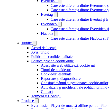
Evermusic
Care este diferența dintre Evermusic 
Care este diferența dintre Evermusic
Evertag
Care este diferența dintre Evertag și
Evervideo
Care este diferența dintre Evervideo
Flacbox
Care este diferența dintre Flacbox și
Juridic
Acord de licență
Aviz juridic
Politica de confidențialitate
Politica privind cookie-urile
Acest site web utilizează cookie-uri
Tipuri de cookie-uri
Cookie-uri esențiale
Raportare și diagnosticare
Consimțământul și gestionarea cookie-urilor
Actualizări și modificări ale politicii privind
Contact
Termeni și Condiții
Produse
Evermusic - Player de muzică offline pentru iPhon