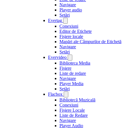
Navigare
Player audio
Setări
Evertag
Conexiuni
Editor de Etichete
Fișiere locale
Mapări ale Câmpurilor de Etichetă
Navigare
Setări
Evervideo
Biblioteca Media
Fișiere
Liste de redare
Navigare
Player Media
Setări
Flacbox
Bibliotecă Muzicală
Conexiuni
Fișiere Locale
Liste de Redare
Navigare
Player Audio