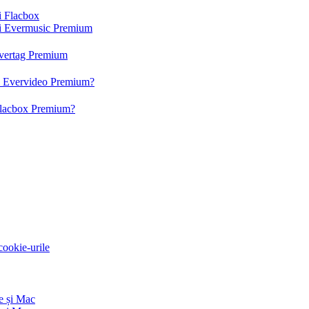
și Flacbox
 și Evermusic Premium
 Evertag Premium
 și Evervideo Premium?
 Flacbox Premium?
 cookie-urile
e și Mac