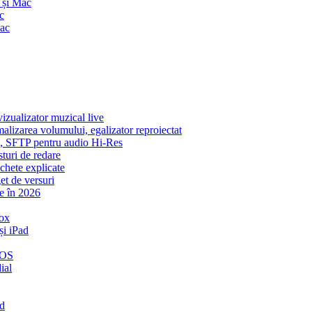
 și Mac
c
Mac
zualizator muzical live
malizarea volumului, egalizator reproiectat
ic, SFTP pentru audio Hi-Res
sturi de redare
ichete explicate
et de versuri
e în 2026
ox
și iPad
iOS
ial
ud