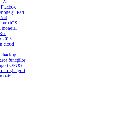
enAI
 Flacbox
Phone și iPad
 Noi
entru iOS
l mondial
-Res
n 2025
in cloud
și backup
rea funcțiilor
 Suport OPUS
dare și taguri
rmusic