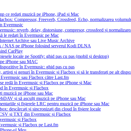
imp ce redați muzică pe iPhone, iPad și Mac
Flacbox: Compressor, Freeverb, Crossfeed, Echo, normalizarea volumului
 în Evermusic
ermusic: reverb, delay, distorsiune, compresor, crossfeed și normalizar
să le redați în Evermusic pe Mac
 Internet Archive sau Live Music Archive
ux / NAS pe iPhone folosind serverul Kodi DLNA
sind CarPlay
esele locale pe Spotify: ghid pas cu pas (mobil și desktop)
io pe iPhone sau MAC
dispozitive în Evermusic: ghid pas cu pas
artiști și genuri în Evermusic și Flacbox și să le transferați pe alt dispo
n Evermusic sau Flacbox către Last.fm
 se redă în Evermusic și Flacbox pe iPhone și Mac
oud în Evermusic și Flacbox
ți muzică pe iPhone sau Mac
bDAV și să asculți muzică pe iPhone sau Mac
mentariile și fișierele LRC pentru muzică pe iPhone sau Mac
x: descărcați și sincronizați din cloud în fișiere locale
, CSV și TXT din Evermusic și Flacbox
Evermusic și Flacbox
 Evermusic și Flacbox pe Last.fm
iPhone-ul Meu