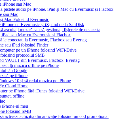
pe iPhone sau Mac
 la pistele audio pe iPhone, iPad și Mac cu Evermusic și Flacbox
ne sau Mac
 și Mac Folosind Evermusic
e iPhone cu Evermusic și iXpand de la SanDisk
 ascultați muzică sau să gestionați fișierele de pe acesta
e, iPad sau Mac cu Evermusic și Flacbox
 să le conectați la Evermusic, Flacbox sau Evertag
ne sau iPad folosind Finder
n computer pe un iPhone folosind WiFi-Drive
e folosind protocolul SMB
ound VAULT din Evermusic, Flacbox, Evertag
asculți muzică offline pe iPhone
ontul tău Google
muzică pe iPhone
ndows 10 și să redai muzica pe iPhone
 My Cloud Home
puter pe iPhone fără iTunes folosind WiFi-Drive
unteți offline
Mac
pe iPhone-ul meu
one folosind SMB
să activezi achiziția din aplicație folosind un cod promoțional