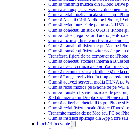
Cum să transmiți muzică din iCloud Drive 
Cum să adăugați și să vizualizați comentarii
Cum sa redai muzica locala stocata pe iPho
Cum să Asculți Cărți Audio pe iPhone, iPad
Cum să redați muzică de pe un stick USB p
Cum să conectați un stick USB la iPhone și să
Cum să folosiți egalizatorul audio pe iPhon
Cum să încărcați fișiere în stocarea cloud și
Cum să transferați fișiere de pe Mac pe iPho
Cum să transferați fișiere wireless de pe u
Transferați fișiere de pe computer pe iPhon
Cum să conectați stocarea internă a Blues
Cum să descarci muzică de pe YouTube și să 
Cum să deconectezi o aplicație terță de la c
Cum să înregistrezi video în timp ce redai 
Cum să activezi serverul media DLNA pe Wi
Cum să redai muzică pe iPhone de pe WD
Cum să transferi fișiere muzicale de pe com
Redați muzică din Dropbox pe iPhone când s
Cum să editezi etichetele ID3 pe iPhone și 
Cum să redai fișiere locale (fișiere iTunes) 
Transmite muzica de pe Mac sau PC pe iPh
Cum să instalezi aplicația din App Store sau 
Întrebări frecvente