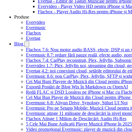
Evertag - Editor de Taguri Muzicale pentru iPhone
Evervideo - Player Video HD pentru iPhone și Ma
Flacbox - Player Audio Hi-Res pentru iPhone și 
Produse
Evervideo
Evermusic
Flacbox
Evertag
Blog
Flacbox 7.6: Nou motor audio BASS, efecte, DSP și un vi
Evermusic 8.7: redare fără pauze reală, efecte audio, nor
Flacbox 7.4: CarPlay reconstruit, Plex, Jellyfin, Subson
Evervideo 1.7: Plex, Jellyfin noi, streaming din cloud, ge
Evertag 4.2: noi conexiuni cloud, setările editorului de et
Evermusic 8.6: nou CarPlay, Plex, Jellyfin, SFTP și widg
Cei Mai Buni Playere de Muzică din Cloud pentru iPhon
Exportă Postări de Blog Wix în Markdown cu OpenAI
Redă FLAC și DSD Lossless pe iPhone și Mac cu Flacb
Cel Mai Bun Player de Muzică din Cloud pentru iPhone 
Evermusic 6.8: Aliyun Drive, Synology, Stiluri UI Noi
Evermusic Pro pe Setapp Mobile: Muzică Cloud pentru 
Evermusic atinge 11 milioane de descărcări la nivel mond
Flacbox Atinge 1 Milion de Descărcări: Audio Hi-Res
5 Cele Mai Bune Aplicații Player Muzică iPhone în 2025
Video promoțional Evermusic: player de muzică din clo