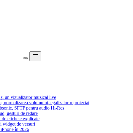
⌘
K
 un vizualizator muzical live
o, normalizarea volumului, egalizator reproiectat
Subsonic, SFTP pentru audio Hi-Res
ud, gesturi de redare
i de etichete explicate
i widget de versuri
 iPhone în 2026