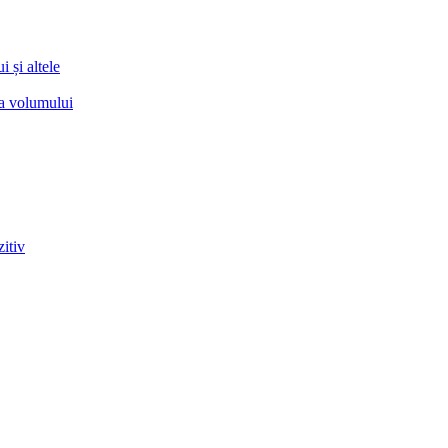
 și altele
ea volumului
zitiv