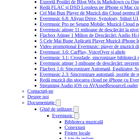
Exportă Postări de Blog Wix în Markdown cu Op
Redă FLAC și DSD Lossless pe iPhone și Mac cu
Cel Mai Bun Player de Muzică din Cloud pentru i
Evermusic 6.8: Aliyun Drive, Synology, Stiluri UI
Evermusic Pro pe Setapp Mobile: Muzică Cloud p
Evermusic atinge 11 milioane de descărcări la nive
Flacbox Atinge 1 Milion de Descărcări: Audio Hi
5 Cele Mai Bune Aplicații Player Muzică iPhone î
Video promoțional Evermusic: player de muzică d
Evermusic 3.6: CarPlay, VoiceOver și altele
Evermusic 3.1: Crossfade, sincronizare bibliotecă 
Evermusic atinge 3 milioane de descărcări: prezenta
Flacbox 1.6: Sincronizare Automată, Egalizator,
Evermusic 2.3: Sincronizare automată, poziție de re
Redă muzică din stocarea cloud pe iPhone cu Eve
Streaming Audio iOS cu AVAssetResourceLoader
Contactați-ne
Despre noi
Documentație
Ghid de utilizare
Evermusic
Biblioteca muzicală
Conexiuni
Fișiere locale
Liste de redare