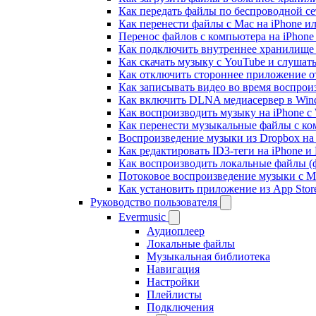
Как передать файлы по беспроводной се
Как перенести файлы с Mac на iPhone ил
Перенос файлов с компьютера на iPhon
Как подключить внутреннее хранилище B
Как скачать музыку с YouTube и слушат
Как отключить стороннее приложение от
Как записывать видео во время воспрои
Как включить DLNA медиасервер в Wind
Как воспроизводить музыку на iPhone 
Как перенести музыкальные файлы с ком
Воспроизведение музыки из Dropbox на
Как редактировать ID3-теги на iPhone и
Как воспроизводить локальные файлы (ф
Потоковое воспроизведение музыки с M
Как установить приложение из App Sto
Руководство пользователя
Evermusic
Аудиоплеер
Локальные файлы
Музыкальная библиотека
Навигация
Настройки
Плейлисты
Подключения