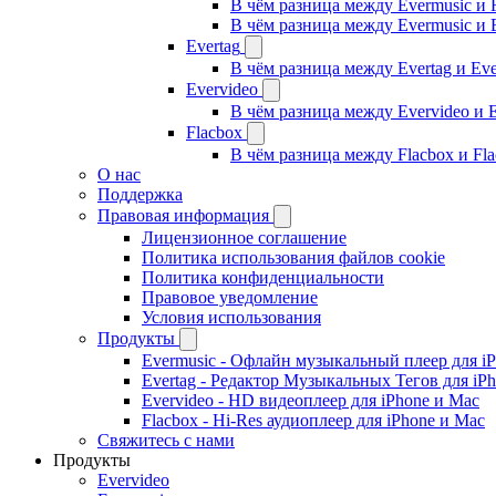
В чём разница между Evermusic и 
В чём разница между Evermusic и 
Evertag
В чём разница между Evertag и Eve
Evervideo
В чём разница между Evervideo и 
Flacbox
В чём разница между Flacbox и Fl
О нас
Поддержка
Правовая информация
Лицензионное соглашение
Политика использования файлов cookie
Политика конфиденциальности
Правовое уведомление
Условия использования
Продукты
Evermusic - Офлайн музыкальный плеер для i
Evertag - Редактор Музыкальных Тегов для iP
Evervideo - HD видеоплеер для iPhone и Mac
Flacbox - Hi-Res аудиоплеер для iPhone и Mac
Свяжитесь с нами
Продукты
Evervideo