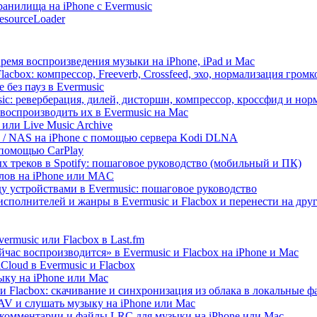
анилища на iPhone с Evermusic
esourceLoader
ремя воспроизведения музыки на iPhone, iPad и Mac
acbox: компрессор, Freeverb, Crossfeed, эхо, нормализация громк
 без пауз в Evermusic
ic: реверберация, дилей, дисторшн, компрессор, кроссфид и но
воспроизводить их в Evermusic на Mac
 или Live Music Archive
ux / NAS на iPhone с помощью сервера Kodi DLNA
 помощью CarPlay
х треков в Spotify: пошаговое руководство (мобильный и ПК)
йлов на iPhone или MAC
 устройствами в Evermusic: пошаговое руководство
исполнителей и жанры в Evermusic и Flacbox и перенести на дру
rmusic или Flacbox в Last.fm
ас воспроизводится» в Evermusic и Flacbox на iPhone и Mac
loud в Evermusic и Flacbox
ыку на iPhone или Mac
и Flacbox: скачивание и синхронизация из облака в локальные 
V и слушать музыку на iPhone или Mac
 комментарии и файлы LRC для музыки на iPhone или Mac