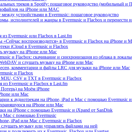
альных треков в Spotify: пошаговое руководство (мобильный и 
диофайлов на iPhone или MAC
 между устройствами в Evermusic: пошаговое руководство
омы, исполнителей и жанры в Evermusic и Flacbox и перенести н
из Evermusic или Flacbox в Last.fm
 «Сейчас воспроизводится» в Evermusic и Flacbox на iPhone и M
еки iCloud в Evermusic и Flacbox
ь музыку на iPhone или Mac
usic и Flacbox: скачивание и синхронизация из облака в локал
WebDAV и слушать музыку на iPhone или Mac
песен, комментарии и файлы LRC для музыки на iPhone или Mac
music и Flacbox
 M3U, CSV и TXT в Evermusic и Flacbox
из Evermusic и Flacbox в Last.fm
Потерь) на Моём iPhone
iPhone или Mac
рии к аудиотрекам на iPhone, iPad и Mac с помощью Evermusic и
 хранящуюся на iPhone или Mac
и на iPhone с помощью Evermusic и iXpand от SanDisk
 и Mac с помощью Evermusic
hone, iPad или Mac с Evermusic и Flacbox
 слушать музыку или управлять файлами на ней
ще и подключить их к Evermusic, Flacbox или Evertag