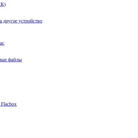
ПК)
а другое устройство
ac
ьные файлы
 Flacbox