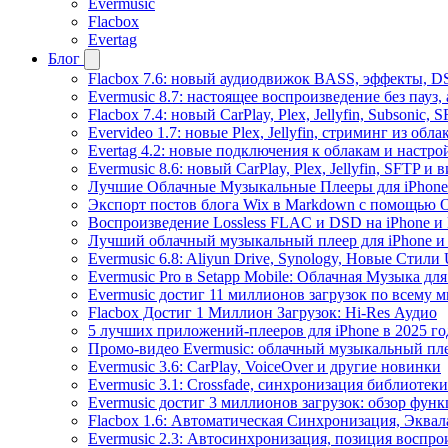
Evermusic
Flacbox
Evertag
Блог
Flacbox 7.6: новый аудиодвижок BASS, эффекты, D
Evermusic 8.7: настоящее воспроизведение без пауз
Flacbox 7.4: новый CarPlay, Plex, Jellyfin, Subsonic,
Evervideo 1.7: новые Plex, Jellyfin, стриминг из об
Evertag 4.2: новые подключения к облакам и настро
Evermusic 8.6: новый CarPlay, Plex, Jellyfin, SFTP и 
Лучшие Облачные Музыкальные Плееры для iPhone 
Экспорт постов блога Wix в Markdown с помощью 
Воспроизведение Lossless FLAC и DSD на iPhone и 
Лучший облачный музыкальный плеер для iPhone и 
Evermusic 6.8: Aliyun Drive, Synology, Новые Стили 
Evermusic Pro в Setapp Mobile: Облачная Музыка для
Evermusic достиг 11 миллионов загрузок по всему 
Flacbox Достиг 1 Миллион Загрузок: Hi-Res Аудио
5 лучших приложений-плееров для iPhone в 2025 го
Промо-видео Evermusic: облачный музыкальный пл
Evermusic 3.6: CarPlay, VoiceOver и другие новинки
Evermusic 3.1: Crossfade, синхронизация библиотек
Evermusic достиг 3 миллионов загрузок: обзор фун
Flacbox 1.6: Автоматическая Синхронизация, Эква
Evermusic 2.3: Автосинхронизация, позиция воспро