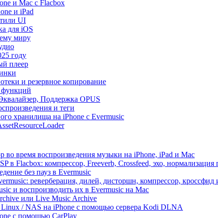
ne и Mac с Flacbox
one и iPad
Стили UI
ка для iOS
сему миру
удио
025 году
ый плеер
винки
иотеки и резервное копирование
р функций
, Эквалайзер, Поддержка OPUS
оспроизведения и теги
ого хранилища на iPhone с Evermusic
ssetResourceLoader
 во время воспроизведения музыки на iPhone, iPad и Mac
 в Flacbox: компрессор, Freeverb, Crossfeed, эхо, нормализация 
дение без пауз в Evermusic
vermusic: реверберация, дилей, дисторшн, компрессор, кроссфид
sic и воспроизводить их в Evermusic на Mac
rchive или Live Music Archive
/ Linux / NAS на iPhone с помощью сервера Kodi DLNA
one с помощью CarPlay