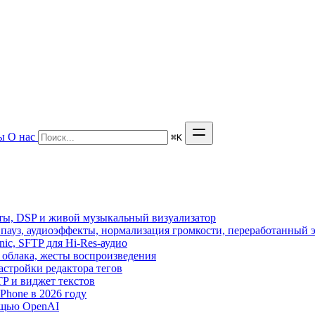
ы
О нас
⌘
K
кты, DSP и живой музыкальный визуализатор
з пауз, аудиоэффекты, нормализация громкости, переработанный 
sonic, SFTP для Hi-Res-аудио
из облака, жесты воспроизведения
астройки редактора тегов
FTP и виджет текстов
hone в 2026 году
ощью OpenAI