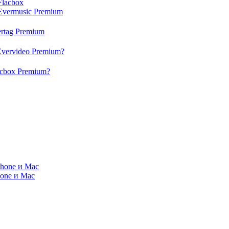
Flacbox
Evermusic Premium
rtag Premium
Evervideo Premium?
acbox Premium?
Phone и Mac
hone и Mac