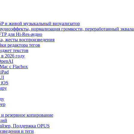
SP и живой музыкальный визуализатор
, аудиоэффекты, нормализация громкости, переработанный эквала
 SFTP для Hi-Res-аудио
лака, жесты воспроизведения
йки редактора тегов
виджет текстов
в 2026 году
OpenAI
Mac с Flacbox
iPad
UI
 iOS
миру
ду
еер
и и резервное копирование
кций
лайзер, Поддержка OPUS
изведения и теги