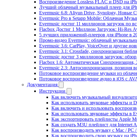
Воспроизведение Lossless FLAC и DSD на iPho
Лучший облачный музыкальный плеер для iPh
Evermusic 6.8: Aliyun Drive, Synology, Новые 
Evermusic Pro в Setapp Mobile: Облачная Музы
Evermusic достиг 11 миллионов загрузок по в
Flacbox Достиг 1 Миллион Загрузок: Hi-Res А
5 лучших приложений-плееров для iPhone в 2
Промо-видео Evermusic: облачный музыкальн
Evermusic 3.6: CarPlay, VoiceOver и другие но
Evermusic 3.1: Crossfade, синхронизация библ
Evermusic достиг 3 миллионов загрузок: обзо
Flacbox 1.6: Автоматическая Синхронизация
Evermusic 2.3: Автосинхронизация, позиция в
Потоковое воспроизведение музыки из облачн
Потоковое воспроизведение аудио в iOS с AVA
Документация
Инструкции
Как включить музыкальный визуализатор
Как использовать звуковые эффекты и DSP
Как включить и использовать воспроизве
Как использовать звуковые эффекты в E
Как экспортировать плейлисты Apple Mu
Как создать M3U плейлист для Internet A
Как воспроизводить музыку с Mac / PC 
Как воспроизводить свою музыку на iPh