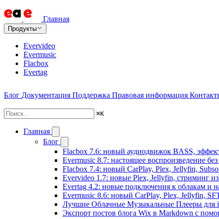
Главная
Продукты
Evervideo
Evermusic
Flacbox
Evertag
Блог
Документация
Поддержка
Правовая информация
Контакт
⌘
K
Главная
Блог
Flacbox 7.6: новый аудиодвижок BASS, эффе
Evermusic 8.7: настоящее воспроизведение бе
Flacbox 7.4: новый CarPlay, Plex, Jellyfin, Sub
Evervideo 1.7: новые Plex, Jellyfin, стриминг 
Evertag 4.2: новые подключения к облакам и н
Evermusic 8.6: новый CarPlay, Plex, Jellyfin, S
Лучшие Облачные Музыкальные Плееры для iP
Экспорт постов блога Wix в Markdown с пом