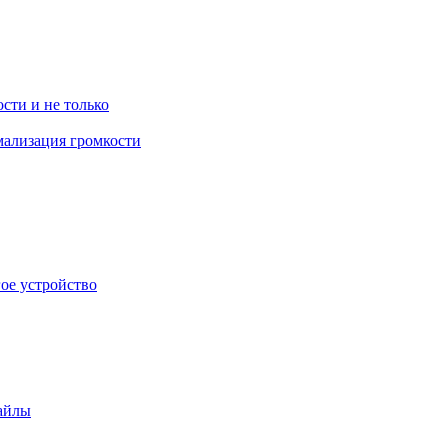
ости и не только
рмализация громкости
гое устройство
файлы