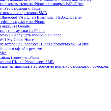
ти с компьютера на iPhone с помощью WiFi-Drive
и iPad с помощью Finder
e с помощью протокола SMB
luesound VAULT из Evermusic, Flacbox, Evertag
ь офлайн-музыку на iPhone
 аккаунта Google
зведения музыки на iPhone
ows 10 и слушать музыку на iPhone
с WD My Cloud Home
пьютера на iPhone без iTunes с помощью WiFi-Drive
 iPhone в офлайн-режиме
 Mac
айлы iTunes) на iPhone
ac или ПК на iPhone через SMB
re или активировать встроенную покупку с помощью промокода