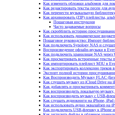
Как изменить обложки альбомов для лок
Как редактировать тексты песен для ау
Как перенести музыкальную библиотеку
Как архивировать (ZIP) плейлисты, альб
Пошаговая инструкция
Часто задаваемые вопросы
Как скробблить историю прослушивания 
Как использовать динамические виджеты
Пошаговое руководство: Импорт библиот
Как подключить Synology NAS и слушат
Воспроизведение офлайн-музыки в Everm
Как подключить хранилище NAS через 
Как просматривать встроенные тексты 
Как импортировать плейлист M3U в Ever
Как экспортировать коллекцию треков в
Экспорт полной истории прослушивания 
Как Воспроизводить Музыку FLAC (Без 
Как слушать музыку из iCloud Drive на 
Как добавлять и просматривать коммента
Как воспроизводить локальную музыку,
Как воспроизводить музыку с USB-флешк
Как слушать аудиокниги на iPhone, iPad
Как использовать аудио эквалайзер на iP
Как подключить USB-флешку к iPhone и
Как загрузить файлы в облачное хранили