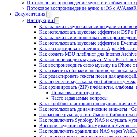
Потоковое воспроизведение музыки из облачного хр
Потоковое воспроизведение аудио в iOS с AVAssetR
Документация
Инструкции
Как включить музыкальный визуализатор во в
Как использовать звуковые эффекты и DSP в Fl
Как включить и использовать воспроизведение
Как использовать звуковые эффекты в Evermus
Как экспортировать плейлисты Apple Music и 
Как создать M3U плейлист для Internet Archive
Как воспроизводить музыку с Mac / PC / Lin
Как воспроизводить свою музыку на iPhone с
Как изменить обложки альбомов для локальны
Как редактировать тексты песен для аудиофа
Как перенести музыкальную библиотеку между
Как архивировать (ZIP) плейлисты, альбомы, 
Пошаговая инструкция
Часто задаваемые вопросы
Как скробблить историю прослушивания из Eve
Как использовать динамические виджеты «Сейч
Пошаговое руководство: Импорт библиотеки iC
Как подключить Synology NAS и слушать муз
Воспроизведение офлайн-музыки в Evermusic 
Как подключить хранилище NAS через WebDA
Как просматривать встроенные тексты песен,