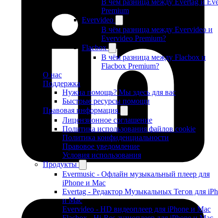
В чём разница между Evertag и Eve
Premium
Evervideo
В чём разница между Evervideo и
Evervideo Premium?
Flacbox
В чём разница между Flacbox и
Flacbox Premium?
О нас
Поддержка
Нужна помощь? Мы здесь для вас
Быстрые ресурсы помощи
Правовая информация
Лицензионное соглашение
Политика использования файлов cookie
Политика конфиденциальности
Правовое уведомление
Условия использования
Продукты
Evermusic - Офлайн музыкальный плеер для
iPhone и Mac
Evertag - Редактор Музыкальных Тегов для iP
и Mac
Evervideo - HD видеоплеер для iPhone и Mac
Flacbox - Hi-Res аудиоплеер для iPhone и Mac