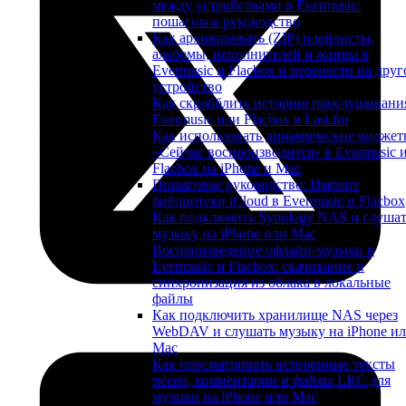
между устройствами в Evermusic:
пошаговое руководство
Как архивировать (ZIP) плейлисты,
альбомы, исполнителей и жанры в
Evermusic и Flacbox и перенести на друг
устройство
Как скробблить историю прослушивани
Evermusic или Flacbox в Last.fm
Как использовать динамические видже
«Сейчас воспроизводится» в Evermusic 
Flacbox на iPhone и Mac
Пошаговое руководство: Импорт
библиотеки iCloud в Evermusic и Flacbox
Как подключить Synology NAS и слуша
музыку на iPhone или Mac
Воспроизведение офлайн-музыки в
Evermusic и Flacbox: скачивание и
синхронизация из облака в локальные
файлы
Как подключить хранилище NAS через
WebDAV и слушать музыку на iPhone и
Mac
Как просматривать встроенные тексты
песен, комментарии и файлы LRC для
музыки на iPhone или Mac