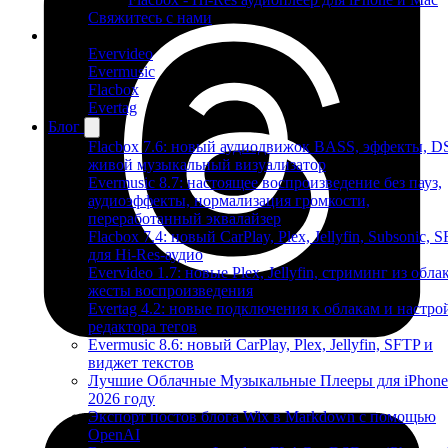
Свяжитесь с нами
Продукты
Evervideo
Evermusic
Flacbox
Evertag
Блог
Flacbox 7.6: новый аудиодвижок BASS, эффекты, D
живой музыкальный визуализатор
Evermusic 8.7: настоящее воспроизведение без пауз,
аудиоэффекты, нормализация громкости,
переработанный эквалайзер
Flacbox 7.4: новый CarPlay, Plex, Jellyfin, Subsonic, 
для Hi-Res-аудио
Evervideo 1.7: новые Plex, Jellyfin, стриминг из облак
жесты воспроизведения
Evertag 4.2: новые подключения к облакам и настро
редактора тегов
Evermusic 8.6: новый CarPlay, Plex, Jellyfin, SFTP и
виджет текстов
Лучшие Облачные Музыкальные Плееры для iPhone
2026 году
Экспорт постов блога Wix в Markdown с помощью
OpenAI