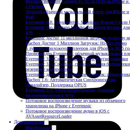
Воспроизведение Lossless FLAC и DSD на iPhone и
с Flacbox
Лучший облачный музыкальный плеер для iPhone и
iPad
Evermusic 6.8: Aliyun Drive, Synology, Новые Стили 
Evermusic Pro в Setapp Mobile: Облачная Музыка для
iOS
Evermusic достиг 11 миллионов загрузок по всему 
Flacbox Достиг 1 Миллион Загрузок: Hi-Res Аудио
5 лучших приложений-плееров для iPhone в 2025 го
Промо-видео Evermusic: облачный музыкальный пл
Evermusic 3.6: CarPlay, VoiceOver и другие новинки
Evermusic 3.1: Crossfade, синхронизация библиотеки
резервное копирование
Evermusic достиг 3 миллионов загрузок: обзор фун
Flacbox 1.6: Автоматическая Синхронизация,
Эквалайзер, Поддержка OPUS
Evermusic 2.3: Автосинхронизация, позиция
воспроизведения и теги
Потоковое воспроизведение музыки из облачного
хранилища на iPhone с Evermusic
Потоковое воспроизведение аудио в iOS с
AVAssetResourceLoader
Документация
Инструкции