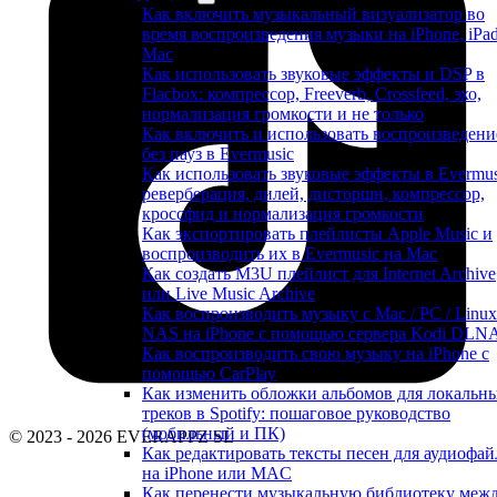
Как включить музыкальный визуализатор во
время воспроизведения музыки на iPhone, iPa
Mac
Как использовать звуковые эффекты и DSP в
Flacbox: компрессор, Freeverb, Crossfeed, эхо,
нормализация громкости и не только
Как включить и использовать воспроизведени
без пауз в Evermusic
Как использовать звуковые эффекты в Evermus
реверберация, дилей, дисторшн, компрессор,
кроссфид и нормализация громкости
Как экспортировать плейлисты Apple Music и
воспроизводить их в Evermusic на Mac
Как создать M3U плейлист для Internet Archive
или Live Music Archive
Как воспроизводить музыку с Mac / PC / Linux
NAS на iPhone с помощью сервера Kodi DLN
Как воспроизводить свою музыку на iPhone с
помощью CarPlay
Как изменить обложки альбомов для локальн
треков в Spotify: пошаговое руководство
(мобильный и ПК)
© 2023 - 2026 EVERAPPZ SL
Как редактировать тексты песен для аудиофай
на iPhone или MAC
Как перенести музыкальную библиотеку меж