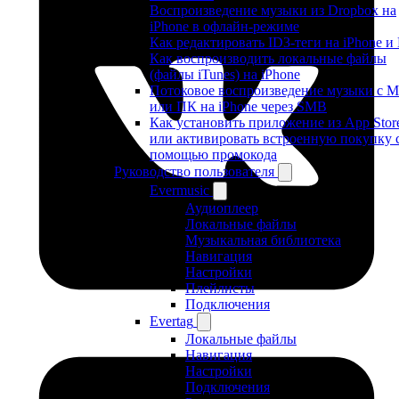
Воспроизведение музыки из Dropbox на
iPhone в офлайн-режиме
Как редактировать ID3-теги на iPhone и
Как воспроизводить локальные файлы
(файлы iTunes) на iPhone
Потоковое воспроизведение музыки с M
или ПК на iPhone через SMB
Как установить приложение из App Stor
или активировать встроенную покупку 
помощью промокода
Руководство пользователя
Evermusic
Аудиоплеер
Локальные файлы
Музыкальная библиотека
Навигация
Настройки
Плейлисты
Подключения
Evertag
Локальные файлы
Навигация
Настройки
Подключения