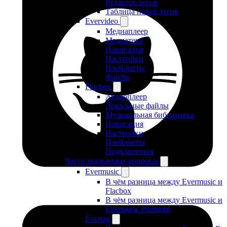
Редактор тегов
Таблица полей тегов
Evervideo
Медиаплеер
Медиатека
Навигация
Настройки
Плейлисты
Файлы
Flacbox
Аудиоплеер
Локальные файлы
Музыкальная библиотека
Навигация
Настройки
Плейлисты
Подключения
Часто задаваемые вопросы
Evermusic
В чём разница между Evermusic и
Flacbox
В чём разница между Evermusic и
Evermusic Premium
Evertag