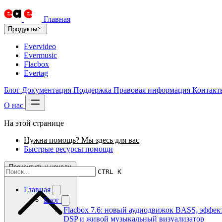
Главная
Продукты
Evervideo
Evermusic
Flacbox
Evertag
Блог
Документация
Поддержка
Правовая информация
Контакт
О нас
На этой странице
Нужна помощь? Мы здесь для вас
Быстрые ресурсы помощи
Прокрутить к началу
CTRL K
Главная
Блог
Flacbox 7.6: новый аудиодвижок BASS, эффек
DSP и живой музыкальный визуализатор