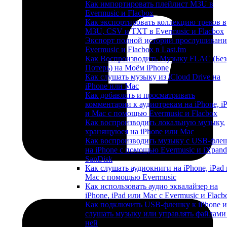
Как импортировать плейлист M3U в
Evermusic и Flacbox
Как экспортировать коллекцию треков в
M3U, CSV и TXT в Evermusic и Flacbox
Экспорт полной истории прослушивани
Evermusic и Flacbox в Last.fm
Как Воспроизводить Музыку FLAC (Без
Потерь) на Моём iPhone
Как слушать музыку из iCloud Drive на
iPhone или Mac
Как добавлять и просматривать
комментарии к аудиотрекам на iPhone, i
и Mac с помощью Evermusic и Flacbox
Как воспроизводить локальную музыку,
хранящуюся на iPhone или Mac
Как воспроизводить музыку с USB-фле
на iPhone с помощью Evermusic и iXpand
SanDisk
Как слушать аудиокниги на iPhone, iPad 
Mac с помощью Evermusic
Как использовать аудио эквалайзер на
iPhone, iPad или Mac с Evermusic и Flacb
Как подключить USB-флешку к iPhone и
слушать музыку или управлять файлами
ней