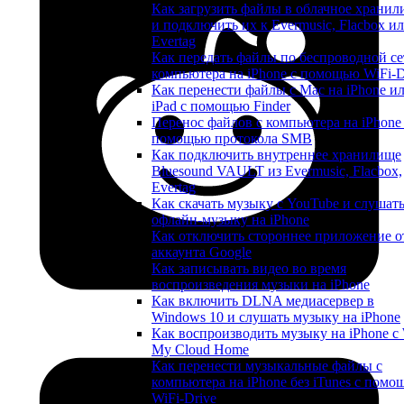
Как загрузить файлы в облачное храни
и подключить их к Evermusic, Flacbox и
Evertag
Как передать файлы по беспроводной се
компьютера на iPhone с помощью WiFi-D
Как перенести файлы с Mac на iPhone и
iPad с помощью Finder
Перенос файлов с компьютера на iPhone
помощью протокола SMB
Как подключить внутреннее хранилище
Bluesound VAULT из Evermusic, Flacbox,
Evertag
Как скачать музыку с YouTube и слушат
офлайн-музыку на iPhone
Как отключить стороннее приложение о
аккаунта Google
Как записывать видео во время
воспроизведения музыки на iPhone
Как включить DLNA медиасервер в
Windows 10 и слушать музыку на iPhone
Как воспроизводить музыку на iPhone 
My Cloud Home
Как перенести музыкальные файлы с
компьютера на iPhone без iTunes с помо
WiFi-Drive