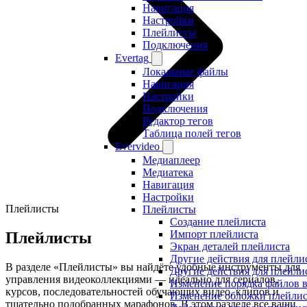
Навигация
Настройки
Плейлисты
Подключения
Evertag
Локальные файлы
Навигация
Настройки
Подключения
Редактор тегов
Таблица полей тегов
Evervideo
Медиаплеер
Медиатека
Навигация
Настройки
Плейлисты
Плейлисты
Создание плейлиста
Импорт плейлиста
Плейлисты
Экран деталей плейлиста
Другие действия для плейли
В разделе «Плейлисты» вы найдёте удобные инструменты для
Другие действия для плейли
управления видеоколлекциями — идеально для сериалов,
Изменение порядка файлов в
курсов, последовательностей обучающих видео, клипов и
Изменение обложки плейлис
тщательно подобранных марафонов. В этом разделе все ваши