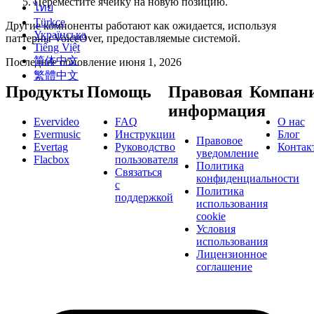
Переместите ячейку на новую позицию.
ไทย
Türkçe
Другие компоненты работают как ожидается, используя
Українська
паттерны VoiceOver, предоставляемые системой.
Tiếng Việt
简体中文
Последнее обновление
июня 1, 2026
繁體中文
Продукты
Помощь
Правовая
Компан
информация
Evervideo
FAQ
О нас
Evermusic
Инструкции
Блог
Правовое
Evertag
Руководство
Контак
уведомление
Flacbox
пользователя
Политика
Связаться
конфиденциальности
с
Политика
поддержкой
использования
cookie
Условия
использования
Лицензионное
соглашение