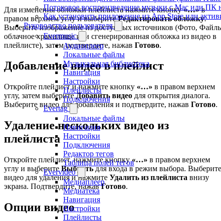
Потоковое воспроизведение музыки с Mac или ПК н
Для изменения обложки плейлиста нажмите кнопку
«…»
в
Как установить приложение из App Store или акти
правом верхнем углу и выберите
Редактировать обложку
.
Руководство пользователя
Выберите изображение из доступных источников (Фото, Файл
Evermusic
облачное хранилище или сгенерированная обложка из видео в
плейлисте), затем подтвердите, нажав
Готово
.
Аудиоплеер
Локальные файлы
Музыкальная библиотека
Добавление видео в плейлист
Навигация
Настройки
Откройте плейлист и нажмите кнопку
«…»
в правом верхнем
Плейлисты
углу, затем выберите
Добавить видео
для открытия диалога.
Подключения
Выберите видео для добавления и подтвердите, нажав
Готово
.
Evertag
Локальные файлы
Удаление нескольких видео из
Навигация
Настройки
плейлиста
Подключения
Редактор тегов
Откройте плейлист, нажмите кнопку
«…»
в правом верхнем
Таблица полей тегов
углу и выберите
Выбрать
для входа в режим выбора. Выберит
Evervideo
видео для удаления и нажмите
Удалить из плейлиста
внизу
Медиаплеер
экрана. Подтвердите, нажав
Готово
.
Медиатека
Навигация
Опции видео
Настройки
Плейлисты