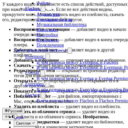
Файлы
У каждого видео в плейлисте есть список действий, доступных
Flacbox
при нажатии кнопки
«…»
. Если не все действия видны,
Аудиоплеер
прокрутите вниз. Можно удалить видео из плейлиста, скачать
Локальные файлы
его, редактировать метаданные и другое.
Музыкальная библиотека
Воспроизвести следующим
— добавляет видео в начало
Навигация
очереди плеера.
Настройки
Воспроизвести позже
— добавляет видео в конец очеред
Плейлисты
плеера.
Подключения
Добавить в плейлист
— добавляет видео в другой
Часто задаваемые вопросы
плейлист.
Evermusic
Добавить в избранное
— отмечает видео как избранное.
В чём разница между Evermusic и Flacbox
Скачать
— делает видео доступным офлайн.
В чём разница между Evermusic и Evermusic P
Редактировать теги
— открывает встроенный редактор
Evertag
тегов для изменения метаданных.
В чём разница между Evertag и Evertag Premiu
Открыть в
— экспортирует видео и открывает его в
Evervideo
другом приложении.
В чём разница между Evervideo и Evervideo P
Показать в папке
— открывает папку, где находится фай
Flacbox
Показать в Finder
— для файлов, импортированных с
В чём разница между Flacbox и Flacbox Premi
Mac, открывает папку на Mac.
Удалить из плейлиста
— удаляет видео из плейлиста.
Русский
Удалить из облачного сервиса
— удаляет видео из
плейлиста и из облачного сервиса.
Необратимо.
عربي
Удалить из медиатеки
— удаляет видео из библиотеки,
Català
Светлая
оставляя файл в хранилище нетронутым.
Čeština