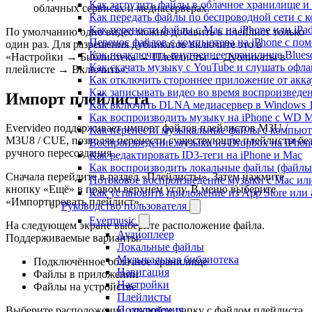
Как загрузить файлы в облачное хранилище и 
облачных сервисах и медиасерверах.
Как передать файлы по беспроводной сети с к
Как перенести файлы с Mac на iPhone или iPa
По умолчанию одно видео можно добавить в плейлист только
Перенос файлов с компьютера на iPhone с п
один раз. Для разрешения дубликатов включите это в
Как подключить внутреннее хранилище Blueso
«Настройки → Библиотека → Плейлисты → Дубликаты в
Как скачать музыку с YouTube и слушать офла
плейлисте → Включить».
Как отключить стороннее приложение от акка
Как записывать видео во время воспроизведе
Импорт плейлиста
Как включить DLNA медиасервер в Windows 1
Как воспроизводить музыку на iPhone с WD 
Evervideo поддерживает импорт файлов плейлистов M3U /
Как перенести музыкальные файлы с компьютер
M3U8 / CUE, позволяя перенести существующие плейлисты бе
Воспроизведение музыки из Dropbox на iPhon
ручного пересоздания.
Как редактировать ID3-теги на iPhone и Mac
Как воспроизводить локальные файлы (файлы i
Сначала перейдите в раздел «Плейлисты». Затем нажмите
Потоковое воспроизведение музыки с Mac ил
кнопку «Ещё» в правом верхнем углу. В меню выберите
Как установить приложение из App Store ил
«Импортировать плейлист».
Руководство пользователя
Evermusic
На следующем экране выберите расположение файла.
Аудиоплеер
Поддерживаемые варианты:
Локальные файлы
Музыкальная библиотека
Подключённое облачное хранилище
Навигация
Файлы в приложении
Настройки
Файлы на устройстве
Плейлисты
Подключения
Выберите расположение, откройте папку с файлом плейлиста,