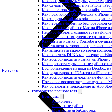
Как воспроизводить музыку с USB-флешк
Как слушать аудиокниги на iPhone, iPad
Как использовать аудио эквалайзер на iP
Как подключить USB-флешку к iPhone и
Как загрузить файлы в облачное хранили
Как передать файлы по беспроводной се
Как перенести файлы с Mac на iPhone ил
Перенос файлов с компьютера на iPhon
Как подключить внутреннее хранилище B
Как скачать музыку с YouTube и слушат
Как отключить стороннее приложение от
Как записывать видео во время воспрои
Как включить DLNA медиасервер в Wind
Как воспроизводить музыку на iPhone 
Как перенести музыкальные файлы с ком
Воспроизведение музыки из Dropbox на
Evervideo
Как редактировать ID3-теги на iPhone и
Как воспроизводить локальные файлы (ф
Потоковое воспроизведение музыки с M
Как установить приложение из App Sto
Руководство пользователя
Evermusic
Аудиоплеер
Локальные файлы
Музыкальная библиотека