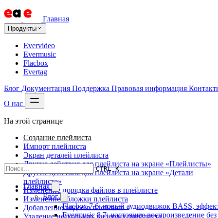
Главная
Продукты
Evervideo
Evermusic
Flacbox
Evertag
Блог
Документация
Поддержка
Правовая информация
Контакт
О нас
На этой странице
Создание плейлиста
Импорт плейлиста
Экран деталей плейлиста
Другие действия для плейлиста на экране «Плейлисты»
CTRL K
Другие действия для плейлиста на экране «Детали
плейлиста»
Главная
Изменение порядка файлов в плейлисте
Блог
Изменение обложки плейлиста
Flacbox 7.6: новый аудиодвижок BASS, эффе
Добавление видео в плейлист
Evermusic 8.7: настоящее воспроизведение бе
Удаление нескольких видео из плейлиста