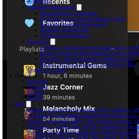
Поддержка
Правовая информация
Лицензионное соглашение
Политика использования файлов cookie
Политика конфиденциальности
Правовое уведомление
Условия использования
Продукты
Evermusic - Офлайн музыкальный плеер для i
Evertag - Редактор Музыкальных Тегов для iP
Evervideo - HD видеоплеер для iPhone и Mac
Flacbox - Hi-Res аудиоплеер для iPhone и Mac
Свяжитесь с нами
Продукты
Evervideo
Evermusic
Flacbox
Evertag
Блог
Flacbox 7.6: новый аудиодвижок BASS, эффекты, D
Evermusic 8.7: настоящее воспроизведение без пауз
Flacbox 7.4: новый CarPlay, Plex, Jellyfin, Subsonic,
Evervideo 1.7: новые Plex, Jellyfin, стриминг из об
Evertag 4.2: новые подключения к облакам и настро
Evermusic 8.6: новый CarPlay, Plex, Jellyfin, SFTP и 