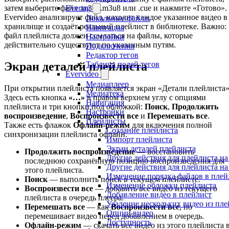
Evertag
затем выберите файл .m3u, .m3u8 или .cue и нажмите «Готово».
Evervideo анализирует файл, находит каждое указанное видео в
Локальные файлы
хранилище и создаёт реальный плейлист в библиотеке. Важно:
Навигация
файл плейлиста должен ссылаться на файлы, которые
Настройки
действительно существуют по указанным путям.
Подключения
Редактор тегов
Таблица полей тегов
Экран деталей плейлиста
Evervideo
Медиаплеер
При открытии плейлиста появляется экран «Детали плейлиста»
Медиатека
Здесь есть кнопка
«…»
в правом верхнем углу с опциями
Навигация
плейлиста и три кнопки под обложкой:
Поиск
,
Продолжить
Настройки
воспроизведение
,
Воспроизвести все
и
Перемешать все
.
Плейлисты
Также есть флажок
Офлайн-режим
для включения полной
Создание плейлиста
синхронизации плейлиста офлайн.
Импорт плейлиста
Экран деталей плейлиста
Продолжить воспроизведение
— восстановить
Другие действия для плейлиста н
последнюю сохранённую позицию воспроизведения для
Другие действия для плейлиста на
этого плейлиста.
Изменение порядка файлов в плей
Поиск
— выполнить поиск в текущем плейлисте.
Изменение обложки плейлиста
Воспроизвести все
— добавить все видео из текущего
Добавление видео в плейлист
плейлиста в очередь плеера.
Удаление нескольких видео из пле
Перемешать все
— как
Воспроизвести все
, но
Опции видео
перемешивает видео перед добавлением в очередь.
Доступность
Офлайн-режим
— скачать все видео из этого плейлиста 