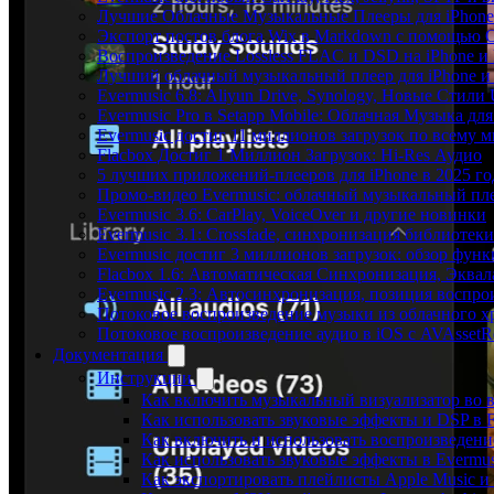
Лучшие Облачные Музыкальные Плееры для iPhone 
Экспорт постов блога Wix в Markdown с помощью 
Воспроизведение Lossless FLAC и DSD на iPhone и 
Лучший облачный музыкальный плеер для iPhone и 
Evermusic 6.8: Aliyun Drive, Synology, Новые Стили 
Evermusic Pro в Setapp Mobile: Облачная Музыка для
Evermusic достиг 11 миллионов загрузок по всему 
Flacbox Достиг 1 Миллион Загрузок: Hi-Res Аудио
5 лучших приложений-плееров для iPhone в 2025 го
Промо-видео Evermusic: облачный музыкальный пл
Evermusic 3.6: CarPlay, VoiceOver и другие новинки
Evermusic 3.1: Crossfade, синхронизация библиотек
Evermusic достиг 3 миллионов загрузок: обзор фун
Flacbox 1.6: Автоматическая Синхронизация, Эква
Evermusic 2.3: Автосинхронизация, позиция воспро
Потоковое воспроизведение музыки из облачного хр
Потоковое воспроизведение аудио в iOS с AVAssetR
Документация
Инструкции
Как включить музыкальный визуализатор во в
Как использовать звуковые эффекты и DSP в Fl
Как включить и использовать воспроизведение
Как использовать звуковые эффекты в Evermus
Как экспортировать плейлисты Apple Music и 