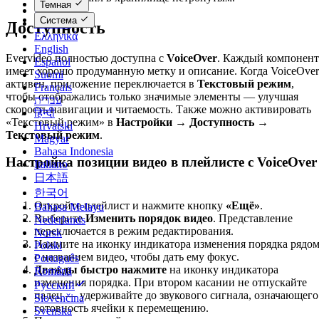
Темная
Dansk
Система
Deutsch
Доступность
Ελληνικά
English
Evervideo полностью доступна с
VoiceOver
. Каждый компонент
Español
имеет хорошо продуманную метку и описание. Когда VoiceOver
Suomi
активен, приложение переключается в
Текстовый режим
,
Français
чтобы отображались только значимые элементы — улучшая
עברית
скорость навигации и читаемость. Также можно активировать
हिन्दी
«Текстовый режим» в
Настройки → Доступность →
Hrvatski
Текстовый режим
.
Magyar
Bahasa Indonesia
Настройка позиции видео в плейлисте с VoiceOver
Italiano
日本語
한국어
Откройте плейлист и нажмите кнопку
«Ещё»
.
Bahasa Melayu
Выберите
Изменить порядок видео
. Представление
Nederlands
переключается в режим редактирования.
Norsk
Нажмите на иконку индикатора изменения порядка рядо
Polski
с названием видео, чтобы дать ему фокус.
Português
Дважды быстро нажмите
на иконку индикатора
Română
изменения порядка. При втором касании не отпускайте
Русский
палец — удерживайте до звукового сигнала, означающего
Slovenčina
готовность ячейки к перемещению.
Svenska