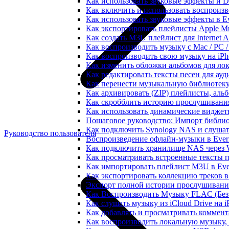
Как использовать звуковые эффекты и DSP
Как включить и использовать воспроизве
Как использовать звуковые эффекты в E
Как экспортировать плейлисты Apple Mu
Как создать M3U плейлист для Internet A
Как воспроизводить музыку с Mac / PC 
Как воспроизводить свою музыку на iPh
Как изменить обложки альбомов для лок
Как редактировать тексты песен для ау
Как перенести музыкальную библиотеку
Как архивировать (ZIP) плейлисты, альб
Как скробблить историю прослушивания 
Как использовать динамические виджеты
Пошаговое руководство: Импорт библиот
Как подключить Synology NAS и слушат
Руководство пользователя
Воспроизведение офлайн-музыки в Everm
Как подключить хранилище NAS через 
Как просматривать встроенные тексты 
Как импортировать плейлист M3U в Ever
Как экспортировать коллекцию треков в
Экспорт полной истории прослушивания 
Как Воспроизводить Музыку FLAC (Без 
Как слушать музыку из iCloud Drive на 
Как добавлять и просматривать коммента
Как воспроизводить локальную музыку,