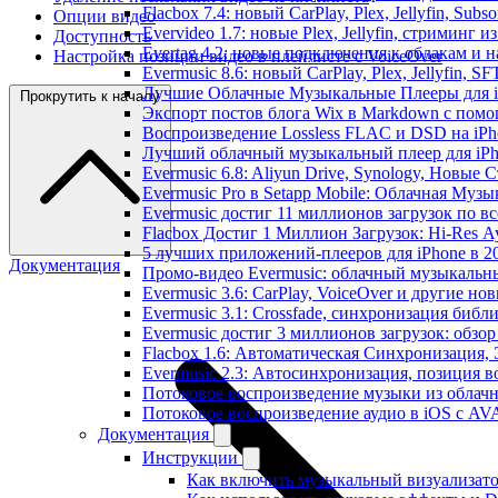
Flacbox 7.4: новый CarPlay, Plex, Jellyfin, Sub
Опции видео
Evervideo 1.7: новые Plex, Jellyfin, стриминг 
Доступность
Evertag 4.2: новые подключения к облакам и н
Настройка позиции видео в плейлисте с VoiceOver
Evermusic 8.6: новый CarPlay, Plex, Jellyfin, S
Лучшие Облачные Музыкальные Плееры для iP
Прокрутить к началу
Экспорт постов блога Wix в Markdown с пом
Воспроизведение Lossless FLAC и DSD на iPho
Лучший облачный музыкальный плеер для iPh
Evermusic 6.8: Aliyun Drive, Synology, Новые 
Evermusic Pro в Setapp Mobile: Облачная Музы
Evermusic достиг 11 миллионов загрузок по в
Flacbox Достиг 1 Миллион Загрузок: Hi-Res А
5 лучших приложений-плееров для iPhone в 2
Документация
Промо-видео Evermusic: облачный музыкальн
Evermusic 3.6: CarPlay, VoiceOver и другие но
Evermusic 3.1: Crossfade, синхронизация библ
Evermusic достиг 3 миллионов загрузок: обзо
Flacbox 1.6: Автоматическая Синхронизация
Evermusic 2.3: Автосинхронизация, позиция в
Потоковое воспроизведение музыки из облачн
Потоковое воспроизведение аудио в iOS с AVA
Документация
Инструкции
Как включить музыкальный визуализатор