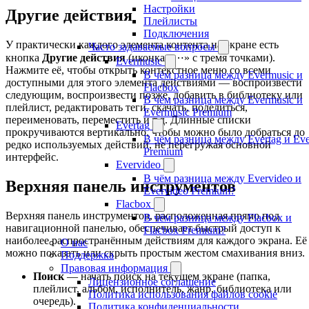
Настройки
Другие действия
Плейлисты
Подключения
У практически каждого элемента контента на экране есть
Часто задаваемые вопросы
кнопка
Другие действия
(иконка «⋯» с тремя точками).
Evermusic
Нажмите её, чтобы открыть контекстное меню со всеми
В чём разница между Evermusic и
доступными для этого элемента действиями — воспроизвести
Flacbox
следующим, воспроизвести позже, добавить в библиотеку или
В чём разница между Evermusic и
плейлист, редактировать теги, скачать, поделиться,
Evermusic Premium
переименовать, переместить и т.д. Длинные списки
Evertag
прокручиваются вертикально, чтобы можно было добраться до
В чём разница между Evertag и Eve
редко используемых действий, не перегружая основной
Premium
интерфейс.
Evervideo
В чём разница между Evervideo и
Верхняя панель инструментов
Evervideo Premium?
Flacbox
Верхняя панель инструментов, расположенная прямо под
В чём разница между Flacbox и
навигационной панелью, обеспечивает быстрый доступ к
Flacbox Premium?
наиболее распространённым действиям для каждого экрана. Её
О нас
можно показать или скрыть простым жестом смахивания вниз.
Поддержка
Правовая информация
Поиск
— начать поиск на текущем экране (папка,
Лицензионное соглашение
плейлист, альбом, исполнитель, жанр, библиотека или
Политика использования файлов cookie
очередь).
Политика конфиденциальности