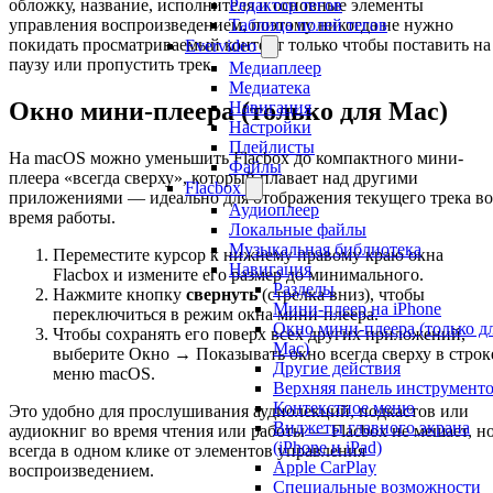
Редактор тегов
обложку, название, исполнителя и основные элементы
Таблица полей тегов
управления воспроизведением, поэтому никогда не нужно
покидать просматриваемый контент только чтобы поставить на
Evervideo
паузу или пропустить трек.
Медиаплеер
Медиатека
Окно мини-плеера (только для Mac)
Навигация
Настройки
Плейлисты
На macOS можно уменьшить Flacbox до компактного мини-
Файлы
плеера «всегда сверху», который плавает над другими
Flacbox
приложениями — идеально для отображения текущего трека во
Аудиоплеер
время работы.
Локальные файлы
Музыкальная библиотека
Переместите курсор к нижнему правому краю окна
Навигация
Flacbox и измените его размер до минимального.
Разделы
Нажмите кнопку
свернуть
(стрелка вниз), чтобы
Мини-плеер на iPhone
переключиться в режим окна мини-плеера.
Окно мини-плеера (только д
Чтобы сохранять его поверх всех других приложений,
Mac)
выберите Окно → Показывать окно всегда сверху в строк
Другие действия
меню macOS.
Верхняя панель инструмент
Контекстное меню
Это удобно для прослушивания аудиолекций, подкастов или
Виджеты главного экрана
аудиокниг во время чтения или работы — Flacbox не мешает, н
(iPhone и iPad)
всегда в одном клике от элементов управления
Apple CarPlay
воспроизведением.
Специальные возможности