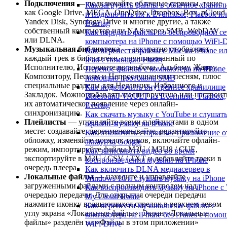
Подключения
— подключайте облачные сервисы, такие
Как загрузить файлы в облачное храни
как Google Drive, MEGA, OneDrive, Dropbox, Box, pCloud,
и подключить их к Evermusic, Flacbox и
Yandex Disk, Synology Drive и многие другие, а также
Evertag
собственный компьютер или NAS через SMB, WebDAV
Как передать файлы по беспроводной се
или DLNA.
компьютера на iPhone с помощью WiFi-D
Музыкальная библиотека
— аккуратно отображает
Как перенести файлы с Mac на iPhone и
каждый трек в библиотеке, сгруппированный по
iPad с помощью Finder
Исполнителю, Исполнителю альбома, Альбому, Жанру,
Перенос файлов с компьютера на iPhone
Композитору, Песням и Непрослушанным песням, плюс
помощью протокола SMB
специальные разделы для Недавних, Избранного и
Как подключить внутреннее хранилище
Закладок. Можно добавлять песни вручную или настроит
Bluesound VAULT из Evermusic, Flacbox,
их автоматическое появление через онлайн-
Evertag
синхронизацию.
Как скачать музыку с YouTube и слушат
Плейлисты
— управляйте всеми плейлистами в одном
офлайн-музыку на iPhone
месте: создавайте, переименовывайте, редактируйте
Как отключить стороннее приложение о
обложку, изменяйте порядок треков, включайте офлайн-
аккаунта Google
режим, импортируйте файлы M3U / M3U8 / CUE,
Как записывать видео во время
экспортируйте в M3U / CSV / TXT и добавляйте треки в
воспроизведения музыки на iPhone
очередь плеера.
Как включить DLNA медиасервер в
Локальные файлы
— находите и управляйте
Windows 10 и слушать музыку на iPhone
загруженными файлами с полным контролем над
Как воспроизводить музыку на iPhone 
очередью передачи. Для открытия очереди передачи
My Cloud Home
нажмите иконку вращающихся стрелок в верхнем левом
Как перенести музыкальные файлы с
углу экрана «Локальные файлы». Экран «Локальные
компьютера на iPhone без iTunes с помо
файлы» разделён на «Файлы в этом приложении»
WiFi-Drive