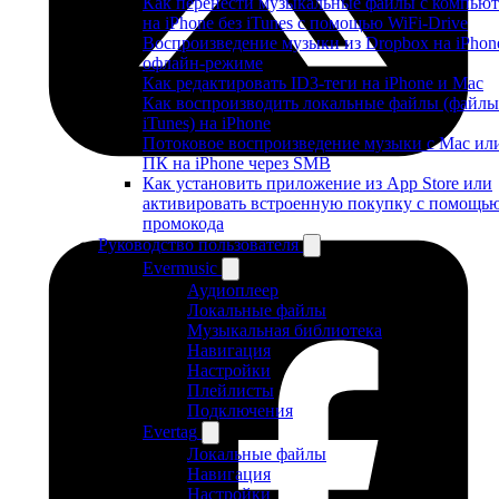
Как перенести музыкальные файлы с компьют
на iPhone без iTunes с помощью WiFi-Drive
Воспроизведение музыки из Dropbox на iPhon
офлайн-режиме
Как редактировать ID3-теги на iPhone и Mac
Как воспроизводить локальные файлы (файлы
iTunes) на iPhone
Потоковое воспроизведение музыки с Mac ил
ПК на iPhone через SMB
Как установить приложение из App Store или
активировать встроенную покупку с помощь
промокода
Руководство пользователя
Evermusic
Аудиоплеер
Локальные файлы
Музыкальная библиотека
Навигация
Настройки
Плейлисты
Подключения
Evertag
Локальные файлы
Навигация
Настройки