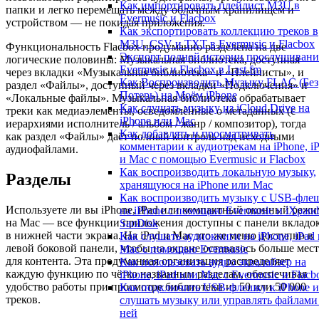
Как импортировать плейлист M3U в
папки и легко перемещать между облачным хранилищем и
Evermusic и Flacbox
устройством — не покидая приложения.
Как экспортировать коллекцию треков в
M3U, CSV и TXT в Evermusic и Flacbox
Функциональность Flacbox продуманно разделена на две
Экспорт полной истории прослушивани
логические половины: Музыкальная библиотека, доступная
Evermusic и Flacbox в Last.fm
через вкладки «Музыкальная библиотека» и «Плейлисты», и
Как Воспроизводить Музыку FLAC (Без
раздел «Файлы», доступный через вкладки «Подключения» и
Потерь) на Моём iPhone
«Локальные файлы». Музыкальная библиотека обрабатывает
Как слушать музыку из iCloud Drive на
треки как медиаэлементы, осведомлённые о метаданных (с
iPhone или Mac
иерархиями исполнитель / альбом / жанр / композитор), тогда
Как добавлять и просматривать
как раздел «Файлы» даёт полный контроль над исходными
комментарии к аудиотрекам на iPhone, i
аудиофайлами.
и Mac с помощью Evermusic и Flacbox
Как воспроизводить локальную музыку,
Разделы
хранящуюся на iPhone или Mac
Как воспроизводить музыку с USB-фле
Используете ли вы iPhone, iPad или компактный оконный режи
на iPhone с помощью Evermusic и iXpand
на Mac — все функции приложения доступны с панели вкладо
SanDisk
в нижней части экрана. На iPad и Mac это же меню доступно в
Как слушать аудиокниги на iPhone, iPad 
левой боковой панели, чтобы на экране оставалось больше мест
Mac с помощью Evermusic
для контента. Эта продуманная организация распределяет
Как использовать аудио эквалайзер на
каждую функцию по чётко названным разделам, обеспечивая
iPhone, iPad или Mac с Evermusic и Flacb
удобство работы при просмотре библиотеки из 50 или 50 000
Как подключить USB-флешку к iPhone и
треков.
слушать музыку или управлять файлами
ней