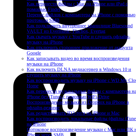
Как перенести файлы с Mac на iPhone или iPad с
помощью Finder
Перенос файлов с компьютера на iPhone с помощью
протокола SMB
Как подключить внутреннее хранилище Bluesound
VAULT из Evermusic, Flacbox, Evertag
Как скачать музыку с YouTube и слушать офлайн-
музыку на iPhone
Как отключить стороннее приложение от аккаунта
Google
Как записывать видео во время воспроизведения
музыки на iPhone
Как включить DLNA медиасервер в Windows 10 и
слушать музыку на iPhone
Как воспроизводить музыку на iPhone с WD My Clo
Home
Как перенести музыкальные файлы с компьютера н
iPhone без iTunes с помощью WiFi-Drive
Воспроизведение музыки из Dropbox на iPhone в
офлайн-режиме
Как редактировать ID3-теги на iPhone и Mac
Как воспроизводить локальные файлы (файлы iTune
на iPhone
Потоковое воспроизведение музыки с Mac или ПК 
iPhone через SMB