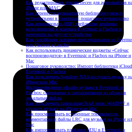
Как редактировать тексты песен для аудиофайлов н
iPhone или MAC
Как перенести музыкальную библиотеку между
устройствами в Evermusic: пошаговое руководство
Как архивировать (ZIP) плейлисты, альбомы,
исполнителей и жанры в Evermusic и Flacbox и
перенести на другое устройство
Как скробблить историю прослушивания из Evermus
или Flacbox в Last.fm
Как использовать динамические виджеты «Сейчас
воспроизводится» в Evermusic и Flacbox на iPhone и
Mac
Пошаговое руководство: Импорт библиотеки iCloud
Evermusic и Flacbox
Как подключить Synology NAS и слушать музыку н
iPhone или Mac
Воспроизведение офлайн-музыки в Evermusic и
Flacbox: скачивание и синхронизация из облака в
локальные файлы
Как подключить хранилище NAS через WebDAV и
слушать музыку на iPhone или Mac
Как просматривать встроенные тексты песен,
комментарии и файлы LRC для музыки на iPhone и
Mac
Как импортировать плейлист M3U в Evermusic и