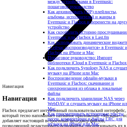
между устройствами в Evermusic:
пошаговое руководство
Как архивировать (ZIP) плейлисты,
альбомы, исполнителей и жанры в
Evermusic и Flacbox и перенести на друг
устройство
Как скробблить историю прослушивани
Evermusic или Flacbox в Last.fm
Как использовать динамические видже
«Сейчас воспроизводится» в Evermusic 
Flacbox на iPhone и Mac
Пошаговое руководство: Импорт
библиотеки iCloud в Evermusic и Flacbox
Как подключить Synology NAS и слуша
музыку на iPhone или Mac
Воспроизведение офлайн-музыки в
Evermusic и Flacbox: скачивание и
Навигация
синхронизация из облака в локальные
файлы
Навигация
Как подключить хранилище NAS через
WebDAV и слушать музыку на iPhone и
Mac
Flacbox предлагает интуитивный пользовательский интерфейс,
Как просматривать встроенные тексты
который тесно напоминает нативное приложение «Музыка», н
песен, комментарии и файлы LRC для
добавляет настоящий встроенный менеджер файлов,
музыки на iPhone или Mac
позволяющий редактировать аудиофайлы, организовывать их в