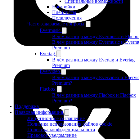
Специальные возможности
Настройки
Плейлисты
Подключения
Часто задаваемые вопросы
Evermusic
В чём разница между Evermusic и Flacbo
В чём разница между Evermusic и Evermu
Premium
Evertag
В чём разница между Evertag и Evertag
Premium
Evervideo
В чём разница между Evervideo и Evervi
Premium?
Flacbox
В чём разница между Flacbox и Flacbox
Premium?
Поддержка
Правовая информация
Лицензионное соглашение
Политика использования файлов cookie
Политика конфиденциальности
Правовое уведомление