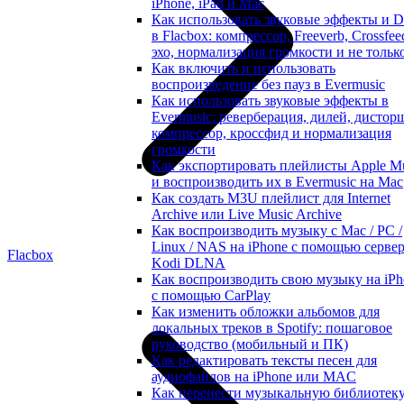
iPhone, iPad и Mac
Как использовать звуковые эффекты и 
в Flacbox: компрессор, Freeverb, Crossfee
эхо, нормализация громкости и не тольк
Как включить и использовать
воспроизведение без пауз в Evermusic
Как использовать звуковые эффекты в
Evermusic: реверберация, дилей, дистор
компрессор, кроссфид и нормализация
громкости
Как экспортировать плейлисты Apple M
и воспроизводить их в Evermusic на Mac
Как создать M3U плейлист для Internet
Archive или Live Music Archive
Как воспроизводить музыку с Mac / PC /
Linux / NAS на iPhone с помощью серве
Flacbox
Kodi DLNA
Как воспроизводить свою музыку на iPh
с помощью CarPlay
Как изменить обложки альбомов для
локальных треков в Spotify: пошаговое
руководство (мобильный и ПК)
Как редактировать тексты песен для
аудиофайлов на iPhone или MAC
Как перенести музыкальную библиотек