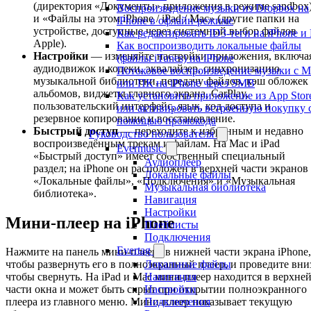
(директория «Документы» приложения в режиме sandbox
Воспроизведение музыки из Dropbox на
и «Файлы на этом iPhone / iPad / Mac» (другие папки на
iPhone в офлайн-режиме
устройстве, доступные через системный выбор файлов
Как редактировать ID3-теги на iPhone и
Apple).
Как воспроизводить локальные файлы
Настройки
— изменяйте настройки приложения, включа
(файлы iTunes) на iPhone
аудиодвижок и кодеки, эквалайзер, синхронизацию
Потоковое воспроизведение музыки с M
музыкальной библиотеки, передачу файлов, кэш обложек
или ПК на iPhone через SMB
альбомов, виджеты главного экрана, CarPlay,
Как установить приложение из App Stor
пользовательский интерфейс, язык, код доступа и
или активировать встроенную покупку 
резервное копирование и восстановление.
помощью промокода
Быстрый доступ
— переходите к избранным и недавно
Руководство пользователя
воспроизведённым трекам и файлам. На Mac и iPad
Evermusic
«Быстрый доступ» имеет собственный специальный
Аудиоплеер
раздел; на iPhone он расположен в верхней части экранов
Локальные файлы
«Локальные файлы», «Подключения» и «Музыкальная
Музыкальная библиотека
библиотека».
Навигация
Настройки
Мини-плеер на iPhone
Плейлисты
Подключения
Evertag
Нажмите на панель мини-плеера в нижней части экрана iPhone,
Локальные файлы
чтобы развернуть его в полноэкранный плеер, и проведите вни
Навигация
чтобы свернуть. На iPad и Mac мини-плеер находится в верхне
Настройки
части окна и может быть скрыт при открытии полноэкранного
Подключения
плеера из главного меню. Мини-плеер показывает текущую