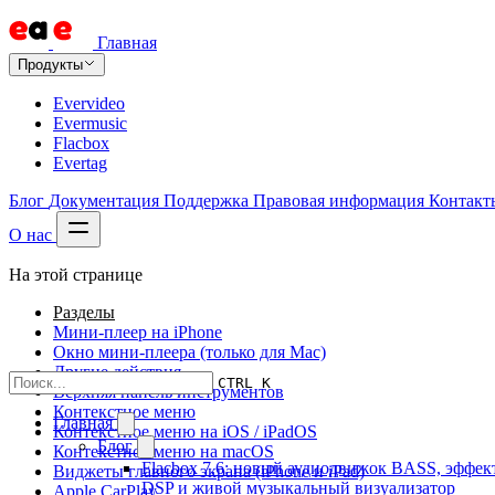
Главная
Продукты
Evervideo
Evermusic
Flacbox
Evertag
Блог
Документация
Поддержка
Правовая информация
Контакт
О нас
На этой странице
Разделы
Мини-плеер на iPhone
Окно мини-плеера (только для Mac)
Другие действия
CTRL K
Верхняя панель инструментов
Контекстное меню
Главная
Контекстное меню на iOS / iPadOS
Блог
Контекстное меню на macOS
Flacbox 7.6: новый аудиодвижок BASS, эффек
Виджеты главного экрана (iPhone и iPad)
DSP и живой музыкальный визуализатор
Apple CarPlay