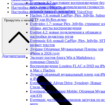
Evermusic 8.7: настоящее воспроизведение без
Специальные возможности
пауз, аудиоэффекты, нормализация громкости,
Настройка ползунков с VoiceOver
переработанный эквалайзер
Настройка позиции трека в плейлисте с VoiceOver
Flacbox 7.4: новый CarPlay, Plex, Jellyfin, Subso
SFTP для Hi-Res-аудио
Прокрутить к началу
Evervideo 1.7: новые Plex, Jellyfin, стриминг из
облака, жесты воспроизведения
Evertag 4.2: новые подключения к облакам и
настройки редактора тегов
Evermusic 8.6: новый CarPlay, Plex, Jellyfin, SF
виджет текстов
Лучшие Облачные Музыкальные Плееры для
iPhone в 2026 году
Документация
Экспорт постов блога Wix в Markdown с
помощью OpenAI
Воспроизведение Lossless FLAC и DSD на iPh
и Mac с Flacbox
Лучший облачный музыкальный плеер для iP
и iPad
Evermusic 6.8: Aliyun Drive, Synology, Новые
Стили UI
Evermusic Pro в Setapp Mobile: Облачная Музы
для iOS
Evermusic достиг 11 миллионов загрузок по в
миру