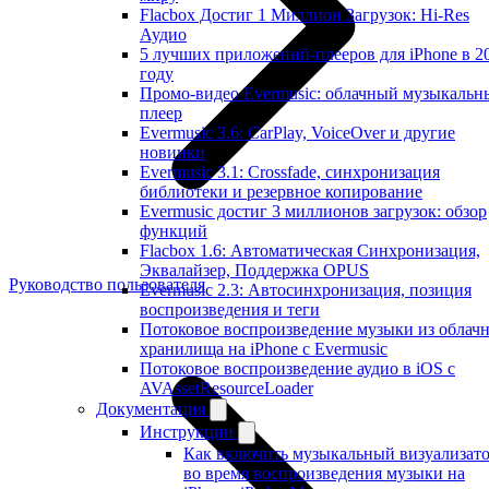
Flacbox Достиг 1 Миллион Загрузок: Hi-Res
Аудио
5 лучших приложений-плееров для iPhone в 2
году
Промо-видео Evermusic: облачный музыкальн
плеер
Evermusic 3.6: CarPlay, VoiceOver и другие
новинки
Evermusic 3.1: Crossfade, синхронизация
библиотеки и резервное копирование
Evermusic достиг 3 миллионов загрузок: обзор
функций
Flacbox 1.6: Автоматическая Синхронизация,
Эквалайзер, Поддержка OPUS
Руководство пользователя
Evermusic 2.3: Автосинхронизация, позиция
воспроизведения и теги
Потоковое воспроизведение музыки из облач
хранилища на iPhone с Evermusic
Потоковое воспроизведение аудио в iOS с
AVAssetResourceLoader
Документация
Инструкции
Как включить музыкальный визуализат
во время воспроизведения музыки на