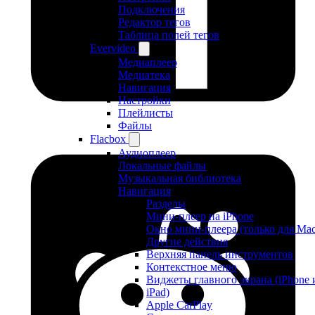
Подключения
Редактор тегов
Таблица полей тегов
Evervideo
Медиаплеер
Медиатека
Навигация
Настройки
Плейлисты
Файлы
Flacbox
Аудиоплеер
Локальные файлы
Музыкальная библиотека
Навигация
Разделы
Мини-плеер на iPhone
Окно мини-плеера (только для Mac
Другие действия
Верхняя панель инструментов
Контекстное меню
Виджеты главного экрана (iPhone 
iPad)
Apple CarPlay