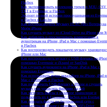
Flacbox
Как экспортировать коллекцию треков в M3U, CSV
TXT в Evermusic и Flacbox
Экспорт полной истории прослушивания из Evermu
и Flacbox в Last.fm
Как Воспроизводить Музыку FLAC (Без Потерь) на
Моём iPhone
Как слушать музыку из iCloud Drive на iPhone или 
Как добавлять и просматривать комментарии к
аудиотрекам на iPhone, iPad и Mac с помощью Everm
и Flacbox
Как воспроизводить локальную музыку, хранящуюс
iPhone или Mac
Как воспроизводить музыку с USB-флешки на iPhon
помощью Evermusic и iXpand от SanDisk
Как слушать аудиокниги на iPhone, iPad и Mac с
помощью Evermusic
Как использовать аудио эквалайзер на iPhone, iPad 
Mac с Evermusic и Flacbox
Как подключить USB-флешку к iPhone и слушать
музыку или управлять файлами на ней
Как загрузить файлы в облачное хранилище и
подключить их к Evermusic, Flacbox или Evertag
Как передать файлы по беспроводной сети с
компьютера на iPhone с помощью WiFi-Drive