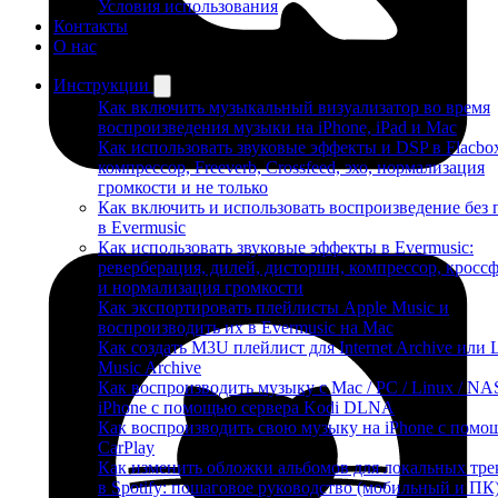
Условия использования
Контакты
О нас
Инструкции
Как включить музыкальный визуализатор во время
воспроизведения музыки на iPhone, iPad и Mac
Как использовать звуковые эффекты и DSP в Flacbo
компрессор, Freeverb, Crossfeed, эхо, нормализация
громкости и не только
Как включить и использовать воспроизведение без 
в Evermusic
Как использовать звуковые эффекты в Evermusic:
реверберация, дилей, дисторшн, компрессор, кросс
и нормализация громкости
Как экспортировать плейлисты Apple Music и
воспроизводить их в Evermusic на Mac
Как создать M3U плейлист для Internet Archive или 
Music Archive
Как воспроизводить музыку с Mac / PC / Linux / NA
iPhone с помощью сервера Kodi DLNA
Как воспроизводить свою музыку на iPhone с пом
CarPlay
Как изменить обложки альбомов для локальных тре
в Spotify: пошаговое руководство (мобильный и ПК