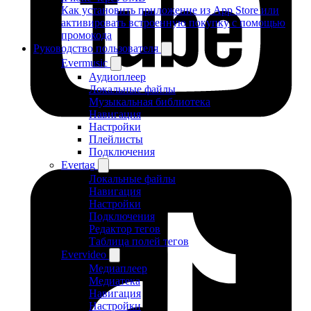
Как установить приложение из App Store или
активировать встроенную покупку с помощью
промокода
Руководство пользователя
Evermusic
Аудиоплеер
Локальные файлы
Музыкальная библиотека
Навигация
Настройки
Плейлисты
Подключения
Evertag
Локальные файлы
Навигация
Настройки
Подключения
Редактор тегов
Таблица полей тегов
Evervideo
Медиаплеер
Медиатека
Навигация
Настройки