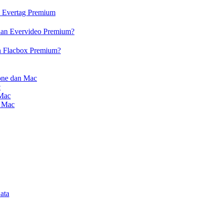
n Evertag Premium
dan Evervideo Premium?
n Flacbox Premium?
one dan Mac
c
 Mac
n Mac
ata