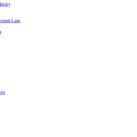
ktop)
ranti Lain
a
box