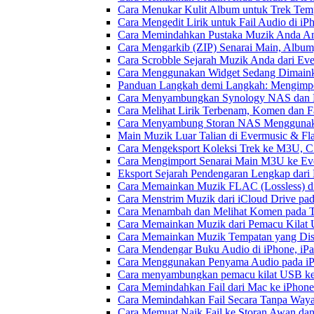
Cara Menukar Kulit Album untuk Trek Tem
Cara Mengedit Lirik untuk Fail Audio di i
Cara Memindahkan Pustaka Muzik Anda Ant
Cara Mengarkib (ZIP) Senarai Main, Album
Cara Scrobble Sejarah Muzik Anda dari Eve
Cara Menggunakan Widget Sedang Dimaink
Panduan Langkah demi Langkah: Mengimpor
Cara Menyambungkan Synology NAS dan M
Cara Melihat Lirik Terbenam, Komen dan F
Cara Menyambung Storan NAS Menggunak
Main Muzik Luar Talian di Evermusic & Fl
Cara Mengeksport Koleksi Trek ke M3U, 
Cara Mengimport Senarai Main M3U ke Ev
Eksport Sejarah Pendengaran Lengkap dari
Cara Memainkan Muzik FLAC (Lossless) di
Cara Menstrim Muzik dari iCloud Drive pa
Cara Menambah dan Melihat Komen pada Tr
Cara Memainkan Muzik dari Pemacu Kilat 
Cara Memainkan Muzik Tempatan yang Dis
Cara Mendengar Buku Audio di iPhone, i
Cara Menggunakan Penyama Audio pada iPh
Cara menyambungkan pemacu kilat USB ke 
Cara Memindahkan Fail dari Mac ke iPhone
Cara Memindahkan Fail Secara Tanpa Waya
Cara Memuat Naik Fail ke Storan Awan dan