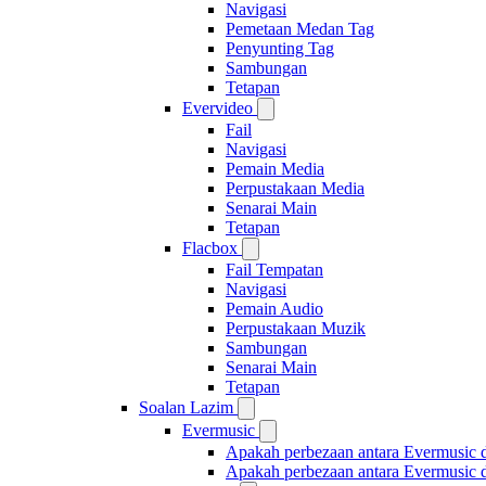
Navigasi
Pemetaan Medan Tag
Penyunting Tag
Sambungan
Tetapan
Evervideo
Fail
Navigasi
Pemain Media
Perpustakaan Media
Senarai Main
Tetapan
Flacbox
Fail Tempatan
Navigasi
Pemain Audio
Perpustakaan Muzik
Sambungan
Senarai Main
Tetapan
Soalan Lazim
Evermusic
Apakah perbezaan antara Evermusic 
Apakah perbezaan antara Evermusic