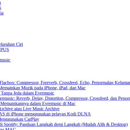
u
S
ia
luruhan Ciri
 OPUS
rmusic
cbox: Compressor, Freeverb, Crossfeed, Echo, Penormalan Kelantan
emainkan Muzik pada iPhone, iPad, dan Mac
 Tanpa Jeda dalam Evermusic
usic: Reverb, Delay, Distortion, Compressor, Crossfeed, dan Peno
n Memainkannya dalam Evermusic di Mac
Archive atau Live Music Archive
 NAS di iPhone menggunakan pelayan Kodi DLNA
Menggunakan CarPlay
di Spotify: Panduan Langkah demi Langkah (Mudah Alih & Desktop)
 atau MAC