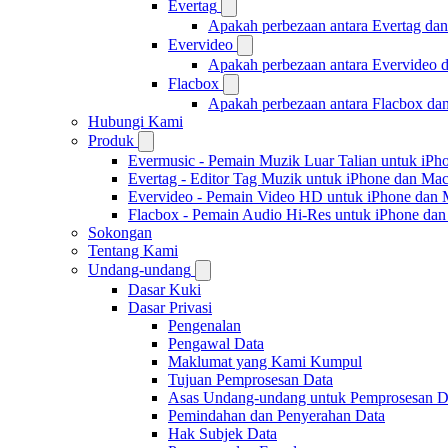
Evertag
Apakah perbezaan antara Evertag da
Evervideo
Apakah perbezaan antara Evervideo 
Flacbox
Apakah perbezaan antara Flacbox da
Hubungi Kami
Produk
Evermusic - Pemain Muzik Luar Talian untuk iPh
Evertag - Editor Tag Muzik untuk iPhone dan Ma
Evervideo - Pemain Video HD untuk iPhone dan
Flacbox - Pemain Audio Hi-Res untuk iPhone da
Sokongan
Tentang Kami
Undang-undang
Dasar Kuki
Dasar Privasi
Pengenalan
Pengawal Data
Maklumat yang Kami Kumpul
Tujuan Pemprosesan Data
Asas Undang-undang untuk Pemprosesan D
Pemindahan dan Penyerahan Data
Hak Subjek Data