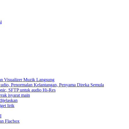
i
an Visualizer Muzik Langsung
 Audio, Penormalan Kelantangan, Penyama Direka Semula
sonic, SFTP untuk audio Hi-Res
erak isyarat main
dijelaskan
et lirik
I
an Flacbox