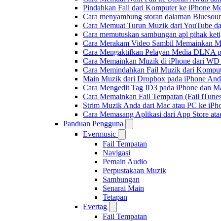
Pindahkan Fail dari Komputer ke iPhone 
Cara menyambung storan dalaman Bluesoun
Cara Memuat Turun Muzik dari YouTube da
Cara memutuskan sambungan apl pihak keti
Cara Merakam Video Sambil Memainkan Mu
Cara Mengaktifkan Pelayan Media DLNA p
Cara Memainkan Muzik di iPhone dari W
Cara Memindahkan Fail Muzik dari Komput
Main Muzik dari Dropbox pada iPhone Anda
Cara Mengedit Tag ID3 pada iPhone dan M
Cara Memainkan Fail Tempatan (Fail iTunes
Strim Muzik Anda dari Mac atau PC ke i
Cara Memasang Aplikasi dari App Store a
Panduan Pengguna
Evermusic
Fail Tempatan
Navigasi
Pemain Audio
Perpustakaan Muzik
Sambungan
Senarai Main
Tetapan
Evertag
Fail Tempatan