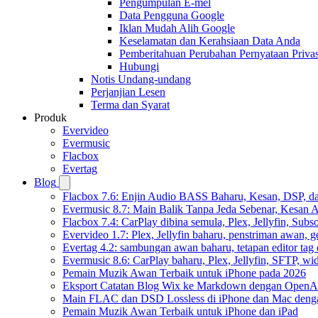
Pengumpulan E-mel
Data Pengguna Google
Iklan Mudah Alih Google
Keselamatan dan Kerahsiaan Data Anda
Pemberitahuan Perubahan Pernyataan Privas
Hubungi
Notis Undang-undang
Perjanjian Lesen
Terma dan Syarat
Produk
Evervideo
Evermusic
Flacbox
Evertag
Blog
Flacbox 7.6: Enjin Audio BASS Baharu, Kesan, DSP, d
Evermusic 8.7: Main Balik Tanpa Jeda Sebenar, Kesan
Flacbox 7.4: CarPlay dibina semula, Plex, Jellyfin, Sub
Evervideo 1.7: Plex, Jellyfin baharu, penstriman awan, g
Evertag 4.2: sambungan awan baharu, tetapan editor tag 
Evermusic 8.6: CarPlay baharu, Plex, Jellyfin, SFTP, widg
Pemain Muzik Awan Terbaik untuk iPhone pada 2026
Eksport Catatan Blog Wix ke Markdown dengan OpenA
Main FLAC dan DSD Lossless di iPhone dan Mac deng
Pemain Muzik Awan Terbaik untuk iPhone dan iPad