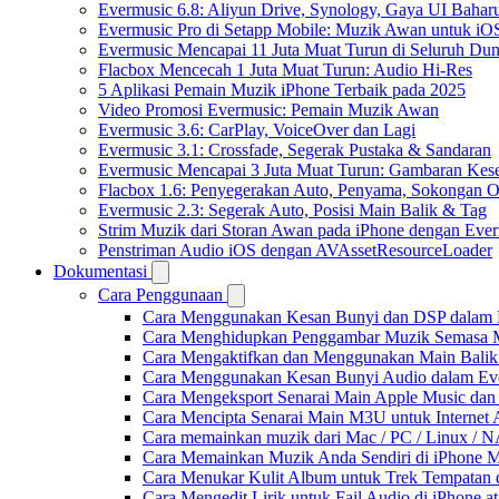
Evermusic 6.8: Aliyun Drive, Synology, Gaya UI Bahar
Evermusic Pro di Setapp Mobile: Muzik Awan untuk iO
Evermusic Mencapai 11 Juta Muat Turun di Seluruh Dun
Flacbox Mencecah 1 Juta Muat Turun: Audio Hi-Res
5 Aplikasi Pemain Muzik iPhone Terbaik pada 2025
Video Promosi Evermusic: Pemain Muzik Awan
Evermusic 3.6: CarPlay, VoiceOver dan Lagi
Evermusic 3.1: Crossfade, Segerak Pustaka & Sandaran
Evermusic Mencapai 3 Juta Muat Turun: Gambaran Kese
Flacbox 1.6: Penyegerakan Auto, Penyama, Sokongan
Evermusic 2.3: Segerak Auto, Posisi Main Balik & Tag
Strim Muzik dari Storan Awan pada iPhone dengan Eve
Penstriman Audio iOS dengan AVAssetResourceLoader
Dokumentasi
Cara Penggunaan
Cara Menggunakan Kesan Bunyi dan DSP dalam Fla
Cara Menghidupkan Penggambar Muzik Semasa M
Cara Mengaktifkan dan Menggunakan Main Balik
Cara Menggunakan Kesan Bunyi Audio dalam Everm
Cara Mengeksport Senarai Main Apple Music da
Cara Mencipta Senarai Main M3U untuk Internet 
Cara memainkan muzik dari Mac / PC / Linux /
Cara Memainkan Muzik Anda Sendiri di iPhone 
Cara Menukar Kulit Album untuk Trek Tempatan 
Cara Mengedit Lirik untuk Fail Audio di iPhone