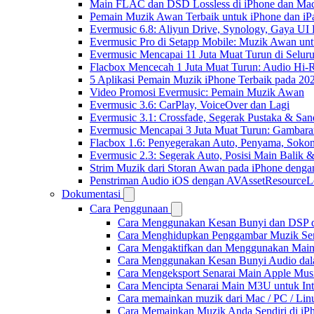
Main FLAC dan DSD Lossless di iPhone dan Mac
Pemain Muzik Awan Terbaik untuk iPhone dan iP
Evermusic 6.8: Aliyun Drive, Synology, Gaya UI
Evermusic Pro di Setapp Mobile: Muzik Awan un
Evermusic Mencapai 11 Juta Muat Turun di Selur
Flacbox Mencecah 1 Juta Muat Turun: Audio Hi-
5 Aplikasi Pemain Muzik iPhone Terbaik pada 20
Video Promosi Evermusic: Pemain Muzik Awan
Evermusic 3.6: CarPlay, VoiceOver dan Lagi
Evermusic 3.1: Crossfade, Segerak Pustaka & San
Evermusic Mencapai 3 Juta Muat Turun: Gambara
Flacbox 1.6: Penyegerakan Auto, Penyama, Sok
Evermusic 2.3: Segerak Auto, Posisi Main Balik 
Strim Muzik dari Storan Awan pada iPhone denga
Penstriman Audio iOS dengan AVAssetResourceL
Dokumentasi
Cara Penggunaan
Cara Menggunakan Kesan Bunyi dan DSP dal
Cara Menghidupkan Penggambar Muzik Sem
Cara Mengaktifkan dan Menggunakan Main 
Cara Menggunakan Kesan Bunyi Audio dalam
Cara Mengeksport Senarai Main Apple Mus
Cara Mencipta Senarai Main M3U untuk Inte
Cara memainkan muzik dari Mac / PC / L
Cara Memainkan Muzik Anda Sendiri di i