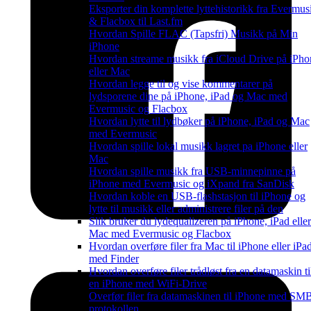
Eksporter din komplette lyttehistorikk fra Evermus
& Flacbox til Last.fm
Hvordan Spille FLAC (Tapsfri) Musikk på Min
iPhone
Hvordan streame musikk fra iCloud Drive på iPho
eller Mac
Hvordan legge til og vise kommentarer på
lydsporene dine på iPhone, iPad og Mac med
Evermusic og Flacbox
Hvordan lytte til lydbøker på iPhone, iPad og Mac
med Evermusic
Hvordan spille lokal musikk lagret pa iPhone eller
Mac
Hvordan spille musikk fra USB-minnepinne på
iPhone med Evermusic og iXpand fra SanDisk
Hvordan koble en USB-flashstasjon til iPhone og
lytte til musikk eller administrere filer på den
Slik bruker du lydequalizeren på iPhone, iPad eller
Mac med Evermusic og Flacbox
Hvordan overføre filer fra Mac til iPhone eller iPa
med Finder
Hvordan overføre filer trådløst fra en datamaskin ti
en iPhone med WiFi-Drive
Overfør filer fra datamaskinen til iPhone med SM
protokollen