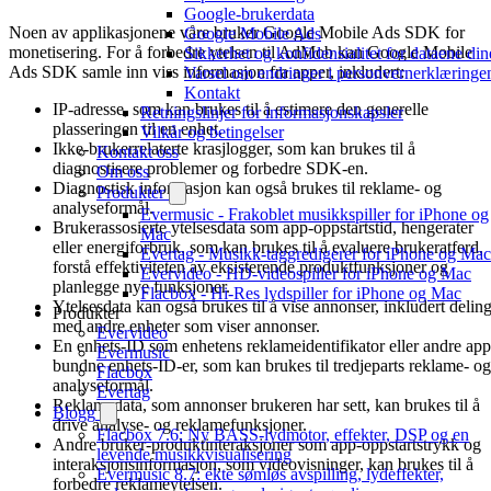
Google-brukerdata
Noen av applikasjonene våre bruker Google Mobile Ads SDK for
Google Mobile Ads
monetisering. For å forbedre ytelsen til AdMob kan Google Mobile
Sikkerhet og konfidensialitet for dataene din
Ads SDK samle inn viss informasjon fra apper, inkludert:
Varsel om endringer i personvernerklæringe
Kontakt
IP-adresse, som kan brukes til å estimere den generelle
Retningslinjer for informasjonskapsler
plasseringen til en enhet.
Vilkår og betingelser
Ikke-brukerrelaterte krasjlogger, som kan brukes til å
Kontakt oss
diagnostisere problemer og forbedre SDK-en.
Om oss
Diagnostisk informasjon kan også brukes til reklame- og
Produkter
analyseformål.
Evermusic - Frakoblet musikkspiller for iPhone og
Brukerassosierte ytelsesdata som app-oppstartstid, hengerater
Mac
eller energiforbruk, som kan brukes til å evaluere brukeratferd,
Evertag - Musikk-taggredigerer for iPhone og Mac
forstå effektiviteten av eksisterende produktfunksjoner og
Evervideo - HD-videospiller for iPhone og Mac
planlegge nye funksjoner.
Flacbox - Hi-Res lydspiller for iPhone og Mac
Ytelsesdata kan også brukes til å vise annonser, inkludert delin
Produkter
med andre enheter som viser annonser.
Evervideo
En enhets-ID som enhetens reklameidentifikator eller andre app
Evermusic
bundne enhets-ID-er, som kan brukes til tredjeparts reklame- og
Flacbox
analyseformål.
Evertag
Reklamedata, som annonser brukeren har sett, kan brukes til å
Blogg
drive analyse- og reklamefunksjoner.
Flacbox 7.6: Ny BASS-lydmotor, effekter, DSP og en
Andre bruker-produktinteraksjoner som app-oppstartstrykk og
levende musikkvisualisering
interaksjonsinformasjon, som videovisninger, kan brukes til å
Evermusic 8.7: ekte sømløs avspilling, lydeffekter,
forbedre reklameytelsen.