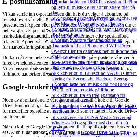
E-postinnsamling
Hvordan koble en USB-flashstasjon til iPho
og lytte til musikk eller administrere filer på
den
Vi kan samle inn e-postadressen din hvis du velger å abonnere på
Slik bruker du lydequalizeren på iPhone, iP
nyhetsbrevet vårt eller kampanjetilbud gjennom et skjema som
eller Mac med Evermusic og Flacbox
presenteres i Appen eller på Nettstedet. Å oppgi e-postadressen din er
Hvordan overføre filer fra Mac til iPhone ell
helt valgfritt. E-postadressen din brukes utelukkende til å sende deg
iPad med Finder
markedsføringsmateriell, nyheter, oppdateringer eller spesialtilbud
Hvordan overføre filer trådløst fra en
relatert til Appen vår. Vi deler ikke e-postadressen din med tredjeparte
datamaskin til en iPhone med WiFi-Drive
for markedsføringsformål.
Overfør filer fra datamaskinen til iPhone me
SMB-protokollen
Du kan når som helst avslutte abonnementet på e-postene våre ved å
Slik laster du opp filer til skylagring og kobl
følge avmeldingslenken i hver melding eller ved å kontakte oss direkt
til Evermusic, Flacbox eller Evertag
Vi tar passende sikkerhetstiltak for å beskytte e-postadressen din og
Slik kobler du til Bluesound VAULTs intern
forhindre uautorisert tilgang.
lagring fra Evermusic, Flacbox, Evertag
Hvordan laste ned musikk fra YouTube og
Google-brukerdata
lytte til offline musikk på iPhone
Slik kobler du fra en tredjepartsapp fra
Noen av applikasjonene våre har muligheten til å koble til Google
Google-kontoen din
Drive-kontoen din, slik at du kan administrere filer, redigere lydtagger
Hvordan ta opp video mens du spiller musi
for mediefiler og spille av medieinnhold som er lagret i Google Drive-
på iPhone
kontoen din.
Slik aktiverer du DLNA Media Server på
Windows 10 og spiller musikken din på
Når du kobler Google Drive-kontoen din til applikasjonen, bruker de
iPhone
et OAuth-tilgangstoken og den offisielle
Google Drive SDK
for å
Hvordan spille musikk på iPhone fra WD 