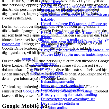
håndtere forespørsler til Google Drive-serveren. Vi lagrer ingen av
Cloud Home
dine personlige opplysninger når du kobler til Google Drive-kontoen
Hvordan overføre musikkfiler fra datamaski
din. All din personlige informasjon og tilkoblingsdata, inkludert
til iPhone uten iTunes med WiFi-Drive
tilgangstokenet, lagres sikkert lokalt på enheten din i Keychain, et
Spill musikk fra Dropbox på iPhone når du 
sikkert systemlager.
frakoblet
Hvordan redigere ID3-tagger på iPhone og
Du har kontroll over tilgangen din. Hvis du noen gang ønsker å
Mac
tilbakekalle tilgangen til Google Drive-kontoen din, kan du gjøre det
Hvordan spille lokale filer (iTunes-filer) på 
når som helst ved å åpne kontoinnstillingssiden i nettleseren din. Følg
iPhone
trinnene beskrevet her:
Slik kobler du fra en tredjepartsapp fra Google
Strøm musikken din fra Mac eller PC til
kontoen din
. I tillegg kan du i applikasjonsinnstillingene koble fra
iPhone med SMB
Google Drive-kontoen din, og alle tilkoblingsdata, inkludert
Hvordan installere appen fra App Store eller
tilgangstokenet, vil bli fjernet fra enheten din.
aktivere kjøp i appen med en innløsningsko
Juridisk
Du kan enkelt laste ned dine personlige filer fra den tilkoblede Googl
Juridisk merknad
Drive-kontoen til enheten din, og disse filene vil bli plassert i App-
Lisensavtale
dokumentkatalogen. Du kan fjerne disse filene når som helst ved hjel
Personvernerklæring
av den innebygde filbehandleren i applikasjonen. Applikasjonene vår
Introduksjon
deler ingen informasjon fra Google-kontoen din.
Behandlingsansvarlig
Informasjonen vi samler inn
Vår bruk og håndtering av data innhentet fra Google API-er er i
Formål med databehandling
samsvar med
Google API Services brukerdata-retningslinje
, inkludert
Rettslig grunnlag for databehandling
kravene til begrenset bruk.
Dataoverføringer og -overdragelser
De registrertes rettigheter
Google Mobile Ads
E-postinnsamling