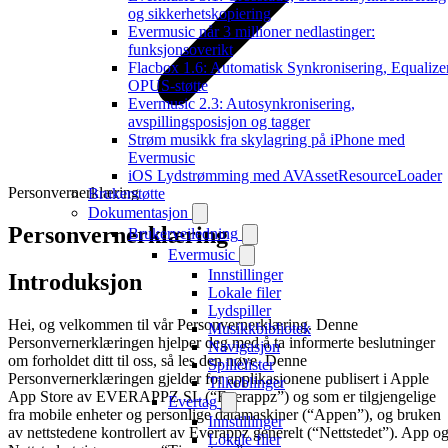
og sikkerhetskopiering
Evermusic når 3 millioner nedlastinger:
funksjonsoverikt
Flacbox 1.6: Automatisk Synkronisering, Equalizer
OPUS-støtte
Evermusic 2.3: Autosynkronisering,
avspillingsposisjon og tagger
Strøm musikk fra skylagring på iPhone med
Evermusic
iOS Lydstrømming med AVAssetResourceLoader
Personvernerklæring
Brukerstøtte
Dokumentasjon
Personvernerklæring
Brukerveiledning
Evermusic
Innstillinger
Introduksjon
Lokale filer
Lydspiller
Hei, og velkommen til vår Personvernerklæring. Denne
Musikkbibliotek
Personvernerklæringen hjelper deg med å ta informerte beslutninger
Navigasjon
om forholdet ditt til oss, så les den nøye. Denne
Spillelister
Personvernerklæringen gjelder for applikasjonene publisert i Apple
Tilkoblinger
App Store av EVERAPPZ SL (“Everappz”) og som er tilgjengelige
Evertag
fra mobile enheter og personlige datamaskiner (“Appen”), og bruken
Innstillinger
av nettstedene kontrollert av Everappz generelt (“Nettstedet”). App o
Lokale filer