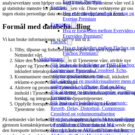
Evermusic Premium
analyseverktøy som hjelper oss med å forbedre Tjenestene våre ved å
Evertag
gi statistiske mønstre for produktbruken vår. Disse verktøyene gir oss
Hva er forskjellen mellom Evertag og
ingen ekstra personlige data om deg eller din oppførsel på nettet.
Evertag Premium
Evervideo
Formål med databehandling
Hva er forskjellen mellom Evervideo 
Evervideo Premium?
Vi kan bruke informasjonen vi samler inn til å:
Flacbox
Hva er forskjellen mellom Flacbox og
Tilby, tilpasse og forbedre opplevelsen din med Appene og
Flacbox Premium?
Nettstedet vårt.
Veiledninger
Sikre den tekniske funksjonen til Tjenestene våre, utvikle nye
Slik bruker du lydeffekter og DSP i Flacbox
Apper og Tjenester, og analysere bruken din av Tjenestene,
Compressor, Freeverb, Crossfeed, Echo,
inkludert interaksjonen din med Tjenestene.
volumnormalisering og mer
Kommunisere med deg for tjenesterelaterte formål, inkludert
Slik slår du på en musikkvisualiserer mens 
reklame-e-poster eller -meldinger.
spiller musikk på iPhone, iPad og Mac
Aktivere og promotere Tjenestene, inkludert funksjoner og
Slik aktiverer og bruker du sømløs avspilling
innhold i Tjenestene, som deling, brukerinteraksjoner, varsler o
Evermusic
forslag, og integrasjon med tredjepartstjenester.
Slik bruker du lydeffektene i Evermusic:
Oppfylle forespørslene dine om Tjenester og forbedre
Reverb, Delay, Distortion, Compressor,
Tjenestene våre.
Crossfeed og volumnormalisering
Hvordan eksportere Apple Music-spillelister
På nettstedet vårt behandler vi personopplysninger som brukere oppgi
og spille dem i Evermusic på Mac
gjennom kontaktskjemaet. Formålet med disse dataene er å sende deg
Hvordan lage en M3U-spilleliste for Internet
den forespurte informasjonen og håndtere eventuelle henvendelser,