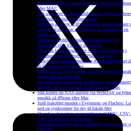
Hvordan redigere sangtekster for lydfiler på iPhon
eller MAC
Slik overfører du musikkbiblioteket mellom enheter
Evermusic: trinn-for-trinn-guide
Hvordan arkivere (ZIP) spillelister, album, artister 
sjangre i Evermusic og Flacbox og overføre til en
annen enhet
Hvordan scrobble musikkhistorikken din fra
Evermusic eller Flacbox til Last.fm
Hvordan bruke dynamiske Spilles Nå-widgeter i
Evermusic og Flacbox på iPhone og Mac
Steg-for-steg guide: Importere iCloud-biblioteket di
til Evermusic og Flacbox
Slik kobler du til Synology NAS og lytter til musi
på din iPhone eller Mac
Hvordan vise innebygde sangtekster, kommentarer
og LRC-filer for musikk på iPhone eller Mac
Slik kobler du NAS-lagring via WebDAV og lytter 
musikk på iPhone eller Mac
Spill frakoblet musikk i Evermusic og Flacbox: La
ned og synkroniser fra sky til lokale filer
Hvordan eksportere sporsamlingen til M3U, CSV
TXT i Evermusic og Flacbox
Hvordan importere M3U-spilleliste til Evermusic 
Flacbox