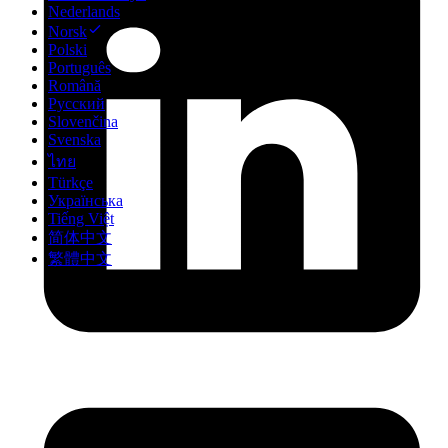
Nederlands
Norsk
Polski
Português
Română
Русский
Slovenčina
Svenska
ไทย
Türkçe
Українська
Tiếng Việt
简体中文
繁體中文