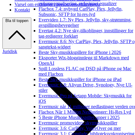
volumnormalisering, redesignet equalizer
Varsel om endringer i personvernerklæringen
Flacbox 7.4: nybygd CarPlay, Plex, Jellyfin,
Kontakt
Subsonic, SFTP for hi-res-lyd
Evervideo 1.7: Ny Plex, Jellyfin, sky-strømming,
Bla til toppen
avspillingsbevegelser
Evertag 4.2: Nye sky-tilkoblinger, innstillinger for
tag-redigerer forklart
Evermusic 8.6: Ny CarPlay, Plex, Jellyfin, SFTP 
sangtekst-widget
Juridisk
Beste Sky-musikkspillere for iPhone i 2026
Eksporter Wix-blogginnlegg til Markdown med
OpenAI
Spill Lossless FLAC og DSD på iPhone og Mac
med Flacbox
Beste Sky-musikkspiller for iPhone og iPad
Evermusic 6.8: Aliyun Drive, Synology, Nye UI-
stiler
Evermusic Pro på Setapp Mobile: Skymusikk for
iOS
Evermusic når 11 millioner nedlastinger verden ov
Flacbox Når 1 Million Nedlastinger: Hi-Res Lyd
5 Beste iPhone Musikkspiller-apper i 2025
Evermusic promovideo: skymusikkspiller
Evermusic 3.6: CarPlay, VoiceOver og mer
Evermusic 3.1: Crossfade, biblioteksynkronisering