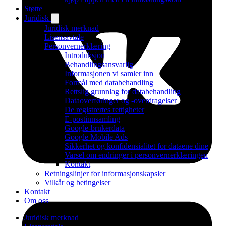
Støtte
Juridisk
Juridisk merknad
Lisensavtale
Personvernerklæring
Introduksjon
Behandlingsansvarlig
Informasjonen vi samler inn
Formål med databehandling
Rettslig grunnlag for databehandling
Dataoverføringer og -overdragelser
De registrertes rettigheter
E-postinnsamling
Google-brukerdata
Google Mobile Ads
Sikkerhet og konfidensialitet for dataene dine
Varsel om endringer i personvernerklæringen
Kontakt
Retningslinjer for informasjonskapsler
Vilkår og betingelser
Kontakt
Om oss
Juridisk merknad