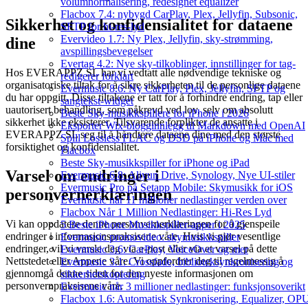
volumnormalisering, redesignet equalizer
Flacbox 7.4: nybygd CarPlay, Plex, Jellyfin, Subsonic,
Sikkerhet og konfidensialitet for dataene
SFTP for hi-res-lyd
Evervideo 1.7: Ny Plex, Jellyfin, sky-strømming,
dine
avspillingsbevegelser
Evertag 4.2: Nye sky-tilkoblinger, innstillinger for tag-
Hos EVERAPPZ SL har vi vedtatt alle nødvendige tekniske og
redigerer forklart
organisatoriske tiltak for å sikre sikkerheten til de personlige dataene
Evermusic 8.6: Ny CarPlay, Plex, Jellyfin, SFTP og
du har oppgitt. Disse tiltakene er tatt for å forhindre endring, tap eller
sangtekst-widget
uautorisert behandling, som påkrevd ved lov, selv om absolutt
Beste Sky-musikkspillere for iPhone i 2026
sikkerhet ikke eksisterer. Tilsvarende forplikter de ansatte i
Eksporter Wix-blogginnlegg til Markdown med OpenAI
EVERAPPZ SL seg til å håndtere dataene dine med den største
Spill Lossless FLAC og DSD på iPhone og Mac med
forsiktighet og konfidensialitet.
Flacbox
Beste Sky-musikkspiller for iPhone og iPad
Varsel om endringer i
Evermusic 6.8: Aliyun Drive, Synology, Nye UI-stiler
Evermusic Pro på Setapp Mobile: Skymusikk for iOS
personvernerklæringen
Evermusic når 11 millioner nedlastinger verden over
Flacbox Når 1 Million Nedlastinger: Hi-Res Lyd
Vi kan oppdatere denne personvernerklæringen for å gjenspeile
5 Beste iPhone Musikkspiller-apper i 2025
endringer i informasjonspraksisene våre. Hvis vi gjør vesentlige
Evermusic promovideo: skymusikkspiller
endringer, vil vi varsle deg via e-post eller via et varsel på dette
Evermusic 3.6: CarPlay, VoiceOver og mer
Nettstedet eller Appene våre. Vi oppfordrer deg til regelmessig å
Evermusic 3.1: Crossfade, biblioteksynkronisering og
gjennomgå denne siden for den nyeste informasjonen om
sikkerhetskopiering
personvernpraksisene våre.
Evermusic når 3 millioner nedlastinger: funksjonsoverikt
Flacbox 1.6: Automatisk Synkronisering, Equalizer, OP