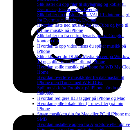
Slik laster du opp filer til skylagring og kobler til
Evermusic, Flacbox eller Evertag
Slik kobler du til Bluesound VAULTs interne lagr
fra Evermusic, Flacbox, Evertag
Hvordan laste ned musikk fra YouTube og lytte til
offline musikk på iPhone
Slik kobler du fra en tredjepartsapp fra Google-
kontoen din
Hvordan ta opp video mens du spiller musikk på
iPhone
Slik aktiverer du DLNA Media Server på Window
10 og spiller musikken din på iPhone
Hvordan spille musikk på iPhone fra WD My Clo
Home
Hvordan overføre musikkfiler fra datamaskin til
iPhone uten iTunes med WiFi-Drive
Spill musikk fra Dropbox på iPhone når du er
frakoblet
Hvordan redigere ID3-tagger på iPhone og Mac
Hvordan spille lokale filer (iTunes-filer) på min
iPhone
Strøm musikken din fra Mac eller PC til iPhone m
SMB
Hvordan installere appen fra App Store eller aktive
kjøp i appen med en innløsningskode