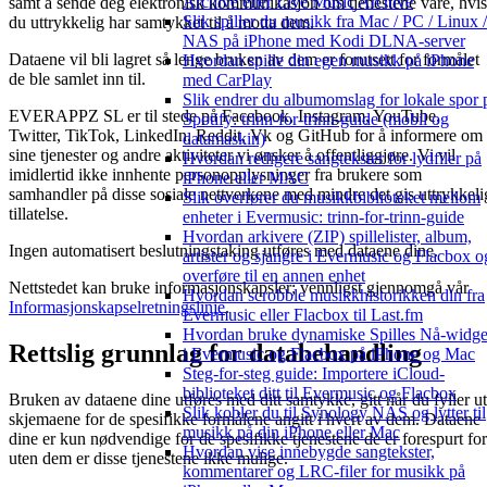
Archive eller Live Music Archive
samt å sende deg elektronisk kommunikasjon om tjenestene våre, hvis
Slik spiller du musikk fra Mac / PC / Linux /
du uttrykkelig har samtykket til å motta dem.
NAS på iPhone med Kodi DLNA-server
Dataene vil bli lagret så lenge bruken av dem er forutsett for formålet
Hvordan spille din egen musikk på iPhone
de ble samlet inn til.
med CarPlay
Slik endrer du albumomslag for lokale spor 
EVERAPPZ SL er til stede på Facebook, Instagram, YouTube,
Spotify: trinn-for-trinn-guide (mobil og
Twitter, TikTok, LinkedIn, Reddit, Vk og GitHub for å informere om
datamaskin)
sine tjenester og andre aktiviteter vi ønsker å offentliggjøre. Vi vil
Hvordan redigere sangtekster for lydfiler på
imidlertid ikke innhente personopplysninger fra brukere som
iPhone eller MAC
samhandler på disse sosiale nettverkene med mindre det gis uttrykkeli
Slik overfører du musikkbiblioteket mellom
tillatelse.
enheter i Evermusic: trinn-for-trinn-guide
Hvordan arkivere (ZIP) spillelister, album,
Ingen automatisert beslutningstaking utføres med dataene dine.
artister og sjangre i Evermusic og Flacbox o
overføre til en annen enhet
Nettstedet kan bruke informasjonskapsler; vennligst gjennomgå vår
Hvordan scrobble musikkhistorikken din fra
Informasjonskapselretningslinje
.
Evermusic eller Flacbox til Last.fm
Hvordan bruke dynamiske Spilles Nå-widge
Rettslig grunnlag for databehandling
i Evermusic og Flacbox på iPhone og Mac
Steg-for-steg guide: Importere iCloud-
biblioteket ditt til Evermusic og Flacbox
Bruken av dataene dine utføres med ditt samtykke, gitt når du fyller ut
Slik kobler du til Synology NAS og lytter til
skjemaene for de spesifikke formålene angitt i hvert av dem. Dataene
musikk på din iPhone eller Mac
dine er kun nødvendige for de spesifikke tjenestene de er forespurt for
Hvordan vise innebygde sangtekster,
uten dem er disse tjenestene ikke mulige.
kommentarer og LRC-filer for musikk på