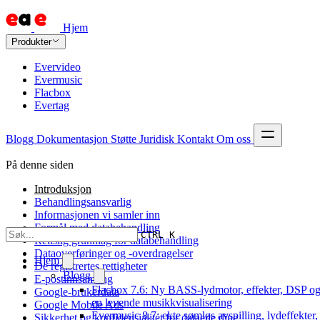
Hjem
Produkter
Evervideo
Evermusic
Flacbox
Evertag
Blogg
Dokumentasjon
Støtte
Juridisk
Kontakt
Om oss
På denne siden
Introduksjon
Behandlingsansvarlig
Informasjonen vi samler inn
Formål med databehandling
CTRL K
Rettslig grunnlag for databehandling
Dataoverføringer og -overdragelser
Hjem
De registrertes rettigheter
Blogg
E-postinnsamling
Flacbox 7.6: Ny BASS-lydmotor, effekter, DSP o
Google-brukerdata
en levende musikkvisualisering
Google Mobile Ads
Evermusic 8.7: ekte sømløs avspilling, lydeffekter,
Sikkerhet og konfidensialitet for dataene dine