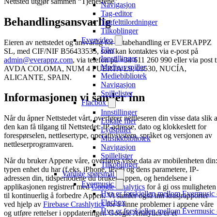
Nettsted utgjør sammen “Tjenestene”.
Navigasjon
Tag-editor
Behandlingsansvarlig
Tagfelttilordninger
Tilkoblinger
Evervideo
Eieren av nettstedet og ansvarlig for databehandling er EVERAPPZ
Filer
SL, med CIF/NIF B56433535, som kan kontaktes via e-post på
Innstillinger
admin@everappz.com
, via telefon på +34 611 260 990 eller via post t
Medieavspiller
AVDA COLOMA, NUM 4 PUERTA L9, 03530, NUCÍA,
Mediebibliotek
ALICANTE, SPAIN.
Navigasjon
Spillelister
Informasjonen vi samler inn
Flacbox
Innstillinger
Når du åpner Nettstedet vårt, overfører nettleseren din visse data slik a
Lokale filer
den kan få tilgang til Nettstedet: IP-adresse, dato og klokkeslett for
Lydspiller
forespørselen, nettlesertype, operativsystem, språket og versjonen av
Musikkbibliotek
nettleserprogramvaren.
Navigasjon
Spillelister
Når du bruker Appene våre, overføres visse data av mobilenheten din
Tilkoblinger
typen enhet du har (f.eks. iPhone, iPad) og dens parametere, IP-
Vanlige spørsmål
adressen din, tidsperiodene du bruker Appen, og hendelsene i
Evermusic
applikasjonen registrert med
Google Analytics
for å gi oss muligheten
Hva er forskjellen mellom Evermusic
til kontinuerlig å forbedre Appen. Vi samler også inn krasjrapporter
Flacbox
ved hjelp av
Firebase Crashlytics
for å finne problemer i appene våre
Hva er forskjellen mellom Evermusic
og utføre rettelser i oppdateringer. Google Analytics er et