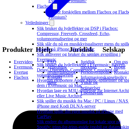
Evervideo Premium?
Flacbox
Hva er forskjellen mellom Flacbox og Flac
Premium?
Veiledninger
Slik bruker du lydeffekter og DSP i Flacbox:
Compressor, Freeverb, Crossfeed, Echo,
volumnormalisering og mer
Slik slår du på en musikkvisualiserer mens du spill
Produkter
Hjelp
Juridisk
Selskap
musikk på iPhone, iPad og Mac
Slik aktiverer og bruker du sømløs avspilling i
Evermusic
Evervideo
FAQ
Juridisk
Om oss
Slik bruker du lydeffektene i Evermusic: Reverb,
Evermusic
Veiledning
merknad
Blogg
Delay, Distortion, Compressor, Crossfeed og
Evertag
Brukerhåndbok
Personvernpolicy
Kontakt
volumnormalisering
Flacbox
Kontakt
Informasjonskapselpolicy
Hvordan eksportere Apple Music-spillelister og spi
støtte
Vilkår og
dem i Evermusic på Mac
betingelser
Hvordan lage en M3U-spilleliste for Internet Arch
Lisensavtale
eller Live Music Archive
Slik spiller du musikk fra Mac / PC / Linux / NAS
iPhone med Kodi DLNA-server
Hvordan spille din egen musikk på iPhone med
CarPlay
Slik endrer du albumomslag for lokale spor på
Spotify: trinn-for-trinn-guide (mobil og datamaskin