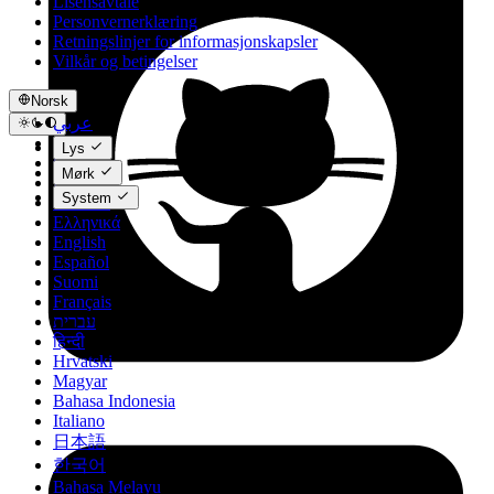
Lisensavtale
Personvernerklæring
Retningslinjer for informasjonskapsler
Vilkår og betingelser
Norsk
عربي
Català
Lys
Čeština
Mørk
Dansk
System
Deutsch
Ελληνικά
English
Español
Suomi
Français
עברית
हिन्दी
Hrvatski
Magyar
Bahasa Indonesia
Italiano
日本語
한국어
Bahasa Melayu