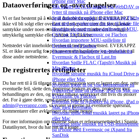
iPhone eller Mac
Dataoverføringer og -overdragelser
Slik kobler du NAS-lagring via WebDAV o
lytter til musikk på iPhone eller Mac
Spill frakoblet musikk i Evermusic og Flacb
Vi er fast bestemt på å sikre at dataene du oppgir til EVERAPPZ SL
Last ned og synkroniser fra sky til lokale file
ikke vil bli solgt eller overført til tredjeparter uten ditt forutgående
Hvordan eksportere sporsamlingen til M3U,
samtykke under noen omstendigheter, med mindre det foreligger
CSV og TXT i Evermusic og Flacbox
uttrykkelig samtykke eller juridisk forpliktelse.
Hvordan importere M3U-spilleliste til
Nettstedet vårt inneholder lenker til tredjepartsnettsted. EVERAPPZ
Evermusic og Flacbox
SL er ikke ansvarlig for personvernretningslinjene og -praksisene til
Eksporter din komplette lyttehistorikk fra
disse andre nettstedene.
Evermusic & Flacbox til Last.fm
Hvordan Spille FLAC (Tapsfri) Musikk på
Min iPhone
De registrertes rettigheter
Hvordan streame musikk fra iCloud Drive p
iPhone eller Mac
Du har rett til å få tilgang til informasjonen som er lagret om deg, rette
Hvordan legge til og vise kommentarer på
eventuelle feil, slette den, begrense bruken av den, protestere mot
lydsporene dine på iPhone, iPad og Mac me
behandlingen av den, og trekke tilbake samtykket ditt hvis du ønsker
Evermusic og Flacbox
det. For å gjøre dette, send ganske enkelt en e-post til
Hvordan lytte til lydbøker på iPhone, iPad o
admin@everappz.com
, så svarer vi gjerne på eventuelle spørsmål,
Mac med Evermusic
kommentarer eller avklaringer du måtte trenge.
Hvordan spille lokal musikk lagret pa iPhon
eller Mac
For mer informasjon om relaterte saker er referansenettstedet i Spania
Hvordan spille musikk fra USB-minnepinne
Datatilsynet, hvor du har rett til å klage.
på iPhone med Evermusic og iXpand fra
SanDisk