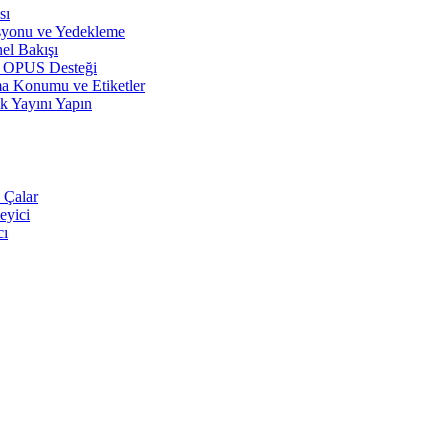
sı
syonu ve Yedekleme
el Bakışı
r, OPUS Desteği
a Konumu ve Etiketler
k Yayını Yapın
 Çalar
eyici
cı