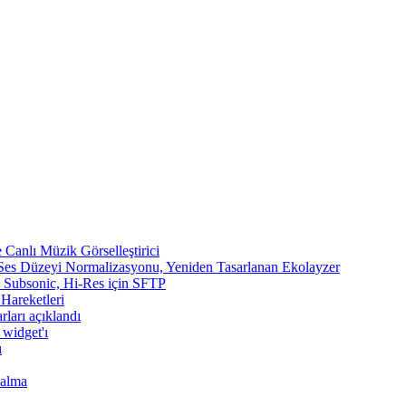
Canlı Müzik Görselleştirici
 Ses Düzeyi Normalizasyonu, Yeniden Tasarlanan Ekolayzer
n, Subsonic, Hi-Res için SFTP
 Hareketleri
rları açıklandı
 widget'ı
ı
Çalma