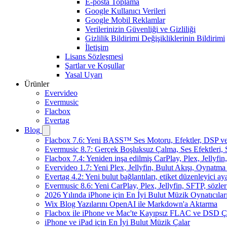
E-posta Toplama
Google Kullanıcı Verileri
Google Mobil Reklamlar
Verilerinizin Güvenliği ve Gizliliği
Gizlilik Bildirimi Değişikliklerinin Bildirimi
İletişim
Lisans Sözleşmesi
Şartlar ve Koşullar
Yasal Uyarı
Ürünler
Evervideo
Evermusic
Flacbox
Evertag
Blog
Flacbox 7.6: Yeni BASS™ Ses Motoru, Efektler, DSP ve 
Evermusic 8.7: Gerçek Boşluksuz Çalma, Ses Efektleri,
Flacbox 7.4: Yeniden inşa edilmiş CarPlay, Plex, Jellyfi
Evervideo 1.7: Yeni Plex, Jellyfin, Bulut Akışı, Oynatma
Evertag 4.2: Yeni bulut bağlantıları, etiket düzenleyici aya
Evermusic 8.6: Yeni CarPlay, Plex, Jellyfin, SFTP, sözler
2026 Yılında iPhone için En İyi Bulut Müzik Oynatıcılar
Wix Blog Yazılarını OpenAI ile Markdown'a Aktarma
Flacbox ile iPhone ve Mac'te Kayıpsız FLAC ve DSD 
iPhone ve iPad için En İyi Bulut Müzik Çalar