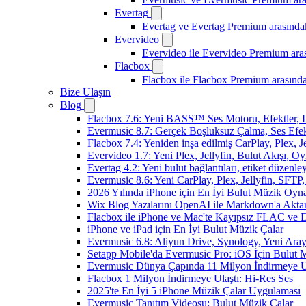
Evertag
Evertag ve Evertag Premium arasındak
Evervideo
Evervideo ile Evervideo Premium aras
Flacbox
Flacbox ile Flacbox Premium arasında
Bize Ulaşın
Blog
Flacbox 7.6: Yeni BASS™ Ses Motoru, Efektler, D
Evermusic 8.7: Gerçek Boşluksuz Çalma, Ses Efek
Flacbox 7.4: Yeniden inşa edilmiş CarPlay, Plex, J
Evervideo 1.7: Yeni Plex, Jellyfin, Bulut Akışı, O
Evertag 4.2: Yeni bulut bağlantıları, etiket düzenley
Evermusic 8.6: Yeni CarPlay, Plex, Jellyfin, SFTP, 
2026 Yılında iPhone için En İyi Bulut Müzik Oynat
Wix Blog Yazılarını OpenAI ile Markdown'a Akt
Flacbox ile iPhone ve Mac'te Kayıpsız FLAC ve
iPhone ve iPad için En İyi Bulut Müzik Çalar
Evermusic 6.8: Aliyun Drive, Synology, Yeni Arayü
Setapp Mobile'da Evermusic Pro: iOS İçin Bulut 
Evermusic Dünya Çapında 11 Milyon İndirmeye U
Flacbox 1 Milyon İndirmeye Ulaştı: Hi-Res Ses
2025'te En İyi 5 iPhone Müzik Çalar Uygulaması
Evermusic Tanıtım Videosu: Bulut Müzik Çalar