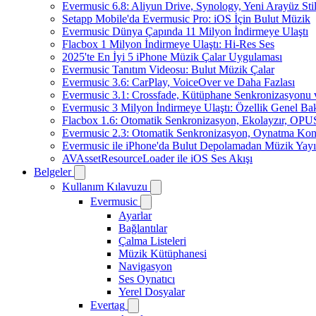
Evermusic 6.8: Aliyun Drive, Synology, Yeni Arayüz Stil
Setapp Mobile'da Evermusic Pro: iOS İçin Bulut Müzik
Evermusic Dünya Çapında 11 Milyon İndirmeye Ulaştı
Flacbox 1 Milyon İndirmeye Ulaştı: Hi-Res Ses
2025'te En İyi 5 iPhone Müzik Çalar Uygulaması
Evermusic Tanıtım Videosu: Bulut Müzik Çalar
Evermusic 3.6: CarPlay, VoiceOver ve Daha Fazlası
Evermusic 3.1: Crossfade, Kütüphane Senkronizasyonu
Evermusic 3 Milyon İndirmeye Ulaştı: Özellik Genel Bak
Flacbox 1.6: Otomatik Senkronizasyon, Ekolayzır, OPU
Evermusic 2.3: Otomatik Senkronizasyon, Oynatma Kon
Evermusic ile iPhone'da Bulut Depolamadan Müzik Yayı
AVAssetResourceLoader ile iOS Ses Akışı
Belgeler
Kullanım Kılavuzu
Evermusic
Ayarlar
Bağlantılar
Çalma Listeleri
Müzik Kütüphanesi
Navigasyon
Ses Oynatıcı
Yerel Dosyalar
Evertag