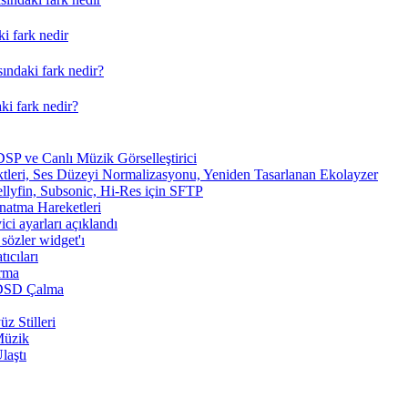
i fark nedir
ındaki fark nedir?
ki fark nedir?
SP ve Canlı Müzik Görselleştirici
tleri, Ses Düzeyi Normalizasyonu, Yeniden Tasarlanan Ekolayzer
ellyfin, Subsonic, Hi-Res için SFTP
ynatma Hareketleri
ici ayarları açıklandı
sözler widget'ı
ıcıları
arma
 DSD Çalma
z Stilleri
Müzik
laştı