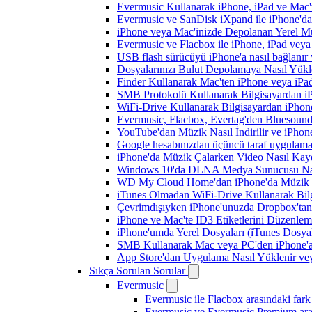
Evermusic Kullanarak iPhone, iPad ve Mac'
Evermusic ve SanDisk iXpand ile iPhone'd
iPhone veya Mac'inizde Depolanan Yerel Mu
Evermusic ve Flacbox ile iPhone, iPad veya 
USB flash sürücüyü iPhone'a nasıl bağlanır v
Dosyalarınızı Bulut Depolamaya Nasıl Yükle
Finder Kullanarak Mac'ten iPhone veya iPa
SMB Protokolü Kullanarak Bilgisayardan i
WiFi-Drive Kullanarak Bilgisayardan iPhone
Evermusic, Flacbox, Evertag'den Bluesound 
YouTube'dan Müzik Nasıl İndirilir ve iPhon
Google hesabınızdan üçüncü taraf uygulamanı
iPhone'da Müzik Çalarken Video Nasıl Kayd
Windows 10'da DLNA Medya Sunucusu Nasıl E
WD My Cloud Home'dan iPhone'da Müzik N
iTunes Olmadan WiFi-Drive Kullanarak Bilgi
Çevrimdışıyken iPhone'unuzda Dropbox'tan
iPhone ve Mac'te ID3 Etiketlerini Düzenle
iPhone'umda Yerel Dosyaları (iTunes Dosyal
SMB Kullanarak Mac veya PC'den iPhone'a
App Store'dan Uygulama Nasıl Yüklenir vey
Sıkça Sorulan Sorular
Evermusic
Evermusic ile Flacbox arasındaki fark
Evermusic ve Evermusic Premium aras