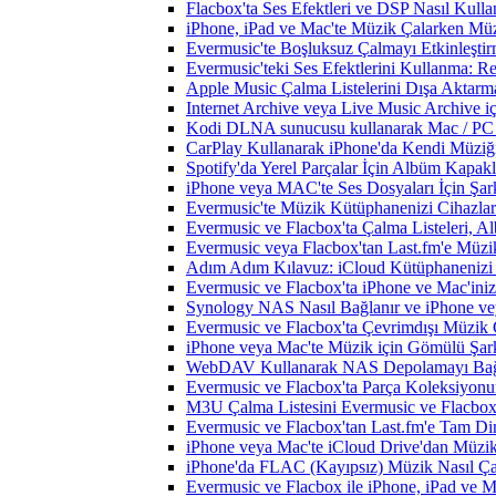
Flacbox'ta Ses Efektleri ve DSP Nasıl Kulla
iPhone, iPad ve Mac'te Müzik Çalarken Müzik
Evermusic'te Boşluksuz Çalmayı Etkinleşti
Evermusic'teki Ses Efektlerini Kullanma: R
Apple Music Çalma Listelerini Dışa Aktarm
Internet Archive veya Live Music Archive i
Kodi DLNA sunucusu kullanarak Mac / PC / 
CarPlay Kullanarak iPhone'da Kendi Müziğin
Spotify'da Yerel Parçalar İçin Albüm Kapak
iPhone veya MAC'te Ses Dosyaları İçin Şark
Evermusic'te Müzik Kütüphanenizi Cihazlar
Evermusic ve Flacbox'ta Çalma Listeleri, Alb
Evermusic veya Flacbox'tan Last.fm'e Müzik
Adım Adım Kılavuz: iCloud Kütüphanenizi 
Evermusic ve Flacbox'ta iPhone ve Mac'ini
Synology NAS Nasıl Bağlanır ve iPhone vey
Evermusic ve Flacbox'ta Çevrimdışı Müzik 
iPhone veya Mac'te Müzik için Gömülü Şarkı
WebDAV Kullanarak NAS Depolamayı Bağl
Evermusic ve Flacbox'ta Parça Koleksiyo
M3U Çalma Listesini Evermusic ve Flacbox'a
Evermusic ve Flacbox'tan Last.fm'e Tam Di
iPhone veya Mac'te iCloud Drive'dan Müzik
iPhone'da FLAC (Kayıpsız) Müzik Nasıl Çal
Evermusic ve Flacbox ile iPhone, iPad ve 