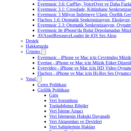
Evermusic 3.6: CarPlay, VoiceOver ve Daha Fazla
Evermusic 3.1: Crossfade, Kütüphane Senkroniza
Evermusic 3 Milyon İndirmeye Ulaştı: Özellik Gen
Flacbox 1.6: Otomatik Senkronizasyon, Ekolayzı
Evermusic 2.3: Otomatik Senkronizasyon, Oynatm
Evermusic ile iPhone'da Bulut Depolamadan Müzi
AVAssetResourceLoader ile iOS Ses Akışı
Destek
Hakkımızda
Ürünler
Evermusic - iPhone ve Mac için Çevrimdışı Müzik
Evertag - iPhone ve Mac için Müzik Etiket Düzenl
Evervideo - iPhone ve Mac için HD Video Oynatı
Flacbox - iPhone ve Mac için Hi-Res Ses Oynatıcı
Yasal
Çerez Politikası
Gizlilik Politikası
Giriş
Veri Sorumlusu
Topladığımız Bilgiler
Veri İşleme Amacı
Veri İşlemenin Hukuki Dayanağı
Veri Aktarımları ve Devirleri
Veri Sahiplerinin Hakları