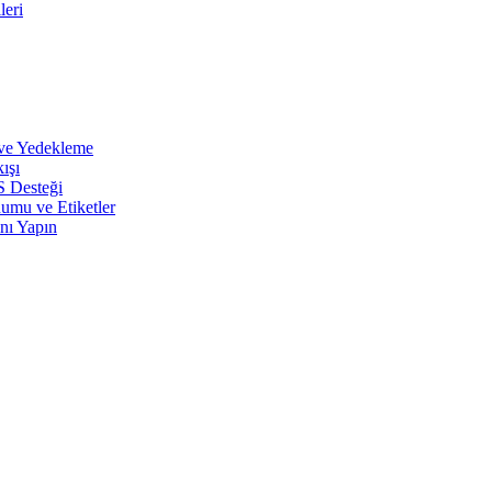
leri
 ve Yedekleme
ışı
S Desteği
umu ve Etiketler
nı Yapın