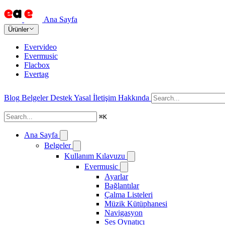
Ana Sayfa
Ürünler
Evervideo
Evermusic
Flacbox
Evertag
Blog
Belgeler
Destek
Yasal
İletişim
Hakkında
⌘
K
Ana Sayfa
Belgeler
Kullanım Kılavuzu
Evermusic
Ayarlar
Bağlantılar
Çalma Listeleri
Müzik Kütüphanesi
Navigasyon
Ses Oynatıcı