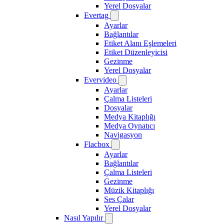
Yerel Dosyalar
Evertag
Ayarlar
Bağlantılar
Etiket Alanı Eşlemeleri
Etiket Düzenleyicisi
Gezinme
Yerel Dosyalar
Evervideo
Ayarlar
Çalma Listeleri
Dosyalar
Medya Kitaplığı
Medya Oynatıcı
Navigasyon
Flacbox
Ayarlar
Bağlantılar
Çalma Listeleri
Gezinme
Müzik Kitaplığı
Ses Çalar
Yerel Dosyalar
Nasıl Yapılır