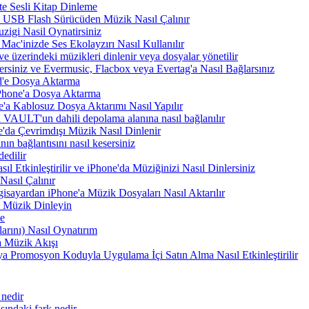
te Sesli Kitap Dinleme
a USB Flash Sürücüden Müzik Nasıl Çalınır
zigi Nasil Oynatirsiniz
Mac'inizde Ses Ekolayzırı Nasıl Kullanılır
e üzerindeki müzikleri dinlenir veya dosyalar yönetilir
rsiniz ve Evermusic, Flacbox veya Evertag'a Nasıl Bağlarsınız
d'e Dosya Aktarma
Phone'a Dosya Aktarma
'a Kablosuz Dosya Aktarımı Nasıl Yapılır
VAULT'un dahili depolama alanına nasıl bağlanılır
e'da Çevrimdışı Müzik Nasıl Dinlenir
n bağlantısını nasıl kesersiniz
edilir
tkinleştirilir ve iPhone'da Müziğinizi Nasıl Dinlersiniz
asıl Çalınır
sayardan iPhone'a Müzik Dosyaları Nasıl Aktarılır
 Müzik Dinleyin
me
arını) Nasıl Oynatırım
 Müzik Akışı
a Promosyon Koduyla Uygulama İçi Satın Alma Nasıl Etkinleştirilir
 nedir
ındaki fark nedir