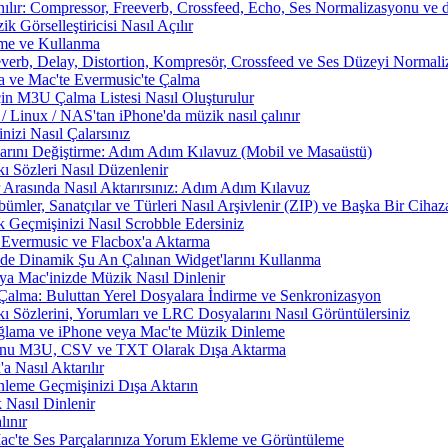
nılır: Compressor, Freeverb, Crossfeed, Echo, Ses Normalizasyonu ve d
 Görselleştiricisi Nasıl Açılır
rme ve Kullanma
everb, Delay, Distortion, Kompresör, Crossfeed ve Ses Düzeyi Normal
a ve Mac'te Evermusic'te Çalma
çin M3U Çalma Listesi Nasıl Oluşturulur
Linux / NAS'tan iPhone'da müzik nasıl çalınır
izi Nasıl Çalarsınız
larını Değiştirme: Adım Adım Kılavuz (Mobil ve Masaüstü)
ı Sözleri Nasıl Düzenlenir
 Arasında Nasıl Aktarırsınız: Adım Adım Kılavuz
ümler, Sanatçılar ve Türleri Nasıl Arşivlenir (ZIP) ve Başka Bir Cihaza
 Geçmişinizi Nasıl Scrobble Edersiniz
Evermusic ve Flacbox'a Aktarma
zde Dinamik Şu An Çalınan Widget'larını Kullanma
a Mac'inizde Müzik Nasıl Dinlenir
Çalma: Buluttan Yerel Dosyalara İndirme ve Senkronizasyon
 Sözlerini, Yorumları ve LRC Dosyalarını Nasıl Görüntülersiniz
ama ve iPhone veya Mac'te Müzik Dinleme
nunu M3U, CSV ve TXT Olarak Dışa Aktarma
 Nasıl Aktarılır
nleme Geçmişinizi Dışa Aktarın
 Nasıl Dinlenir
ınır
Mac'te Ses Parçalarınıza Yorum Ekleme ve Görüntüleme