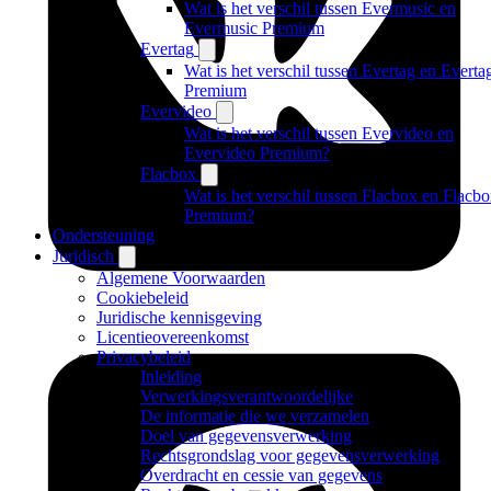
Wat is het verschil tussen Evermusic en
Evermusic Premium
Evertag
Wat is het verschil tussen Evertag en Everta
Premium
Evervideo
Wat is het verschil tussen Evervideo en
Evervideo Premium?
Flacbox
Wat is het verschil tussen Flacbox en Flacb
Premium?
Ondersteuning
Juridisch
Algemene Voorwaarden
Cookiebeleid
Juridische kennisgeving
Licentieovereenkomst
Privacybeleid
Inleiding
Verwerkingsverantwoordelijke
De informatie die we verzamelen
Doel van gegevensverwerking
Rechtsgrondslag voor gegevensverwerking
Overdracht en cessie van gegevens