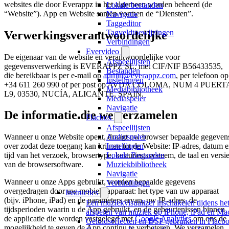
websites die door Everappz in het algemeen worden beheerd (de
Lokale bestanden
“Website”). App en Website samen vormen de “Diensten”.
Navigatie
Taggeditor
Tagveldtoewijzingen
Verwerkingsverantwoordelijke
Verbindingen
Evervideo
De eigenaar van de website en verantwoordelijke voor
Afspeellijsten
gegevensverwerking is EVERAPPZ SL, met CIF/NIF B56433535,
Bestanden
die bereikbaar is per e-mail op
admin@everappz.com
, per telefoon op
Instellingen
+34 611 260 990 of per post op AVDA COLOMA, NUM 4 PUERT
Mediabibliotheek
L9, 03530, NUCÍA, ALICANTE, SPAIN.
Mediaspeler
Navigatie
De informatie die we verzamelen
Flacbox
Afspeellijsten
Audiospeler
Wanneer u onze Website opent, draagt uw browser bepaalde gegeven
Instellingen
over zodat deze toegang kan krijgen tot de Website: IP-adres, datum 
Lokale Bestanden
tijd van het verzoek, browsertype, besturingssysteem, de taal en versi
Muziekbibliotheek
van de browsersoftware.
Navigatie
Wanneer u onze Apps gebruikt, worden bepaalde gegevens
Verbindingen
overgedragen door uw mobiele apparaat: het type van uw apparaat
Instructies
(bijv. iPhone, iPad) en de parameters ervan, uw IP-adres, de
Een muziekvisualizer inschakelen tijdens he
tijdsperioden waarin u de App gebruikt, en de gebeurtenissen binnen
afspelen van muziek op iPhone, iPad en Ma
de applicatie die worden vastgelegd met
Google Analytics
om ons de
Geluidseffecten en DSP gebruiken in Flacbo
mogelijkheid te geven de App continu te verbeteren. We verzamelen