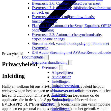
Evermusic 3.6: CarPlay, VoiceOver en meer
Evermusic 3.1: Crossfade, bibliotheeksynchronisat
en back-up
Evermusic bereikt 3 miljoen downloads:
functieoverzicht
Flacbox 1.6: Automatische Sync, Equalizer, OPU
ondersteuning
Evermusic 2.3: Automatische synchronisatie,
afspeelpositie en tags
Stream muziek vanuit cloudopslag op iPhone met
Evermusic
iOS Audio Streaming met AVAssetResourceLoade
Privacybeleid
Documentatie
Gebruikershandleiding
Privacybeleid
Evermusic
Afspeellijsten
Inleiding
Audiospeler
Instellingen
Lokale bestanden
Hallo en welkom bij ons Privacybeleid. Dit Privacybeleid helpt u
Muziekbibliotheek
weloverwogen beslissingen te nemen over uw relatie met ons, dus lee
Navigatie
het zorgvuldig door. Dit Privacybeleid is van toepassing op de
Verbindingen
applicaties die in de Apple App Store zijn gepubliceerd door
Evertag
EVERAPPZ SL (“Everappz”) en die toegankelijk zijn vanaf mobiele
apparaten en personal computers (de “App”), en het gebruik van de
Instellingen