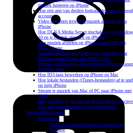
muziek luisteren op iPhone
Hoe een app van derden loskoppelen van je Googl
account
Video opnemen terwijl je muziek afspeelt op de
iPhone
Hoe DLNA Media Server inschakelen op Window
10 en je muziek afspelen op iPhone
Hoe muziek afspelen op iPhone vanaf WD My
Cloud Home
Muziekbestanden overzetten van computer naar
iPhone zonder iTunes met WiFi-Drive
Muziek van Dropbox afspelen op je iPhone wanne
je offline bent
Hoe ID3-tags bewerken op iPhone en Mac
Hoe lokale bestanden (iTunes-bestanden) af te spe
op mijn iPhone
Stream je muziek van Mac of PC naar iPhone met
SMB
Hoe installeer je een app uit de App Store of active
je in-app aankopen met een promotiecode
Veelgestelde vragen
Evermusic
Wat is het verschil tussen Evermusic en
Flacbox