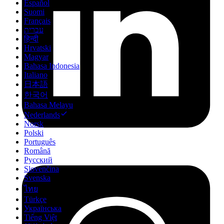
Español
Suomi
Français
עברית
हिन्दी
Hrvatski
Magyar
Bahasa Indonesia
Italiano
日本語
한국어
Bahasa Melayu
Nederlands
Norsk
Polski
Português
Română
Русский
Slovenčina
Svenska
ไทย
Türkçe
Українська
Tiếng Việt