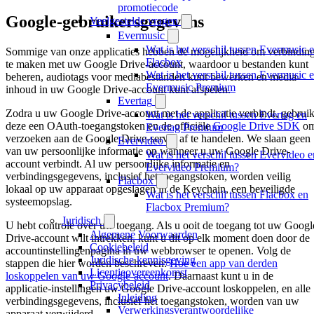
promotiecode
Google-gebruikersgegevens
Veelgestelde vragen
Evermusic
Wat is het verschil tussen Evermusic 
Sommige van onze applicaties hebben de mogelijkheid om verbindin
Flacbox
te maken met uw Google Drive-account, waardoor u bestanden kunt
Wat is het verschil tussen Evermusic 
beheren, audiotags voor mediabestanden kunt bewerken en media-
Evermusic Premium
inhoud in uw Google Drive-account kunt afspelen.
Evertag
Zodra u uw Google Drive-account met de applicatie verbindt, gebruik
Wat is het verschil tussen Evertag en
deze een OAuth-toegangstoken en de officiële
Google Drive SDK
o
Evertag Premium
verzoeken aan de Google Drive-server af te handelen. We slaan geen
Evervideo
van uw persoonlijke informatie op wanneer u uw Google Drive-
Wat is het verschil tussen Evervideo e
account verbindt. Al uw persoonlijke informatie en
Evervideo Premium?
verbindingsgegevens, inclusief het toegangstoken, worden veilig
Flacbox
lokaal op uw apparaat opgeslagen in de Keychain, een beveiligde
Wat is het verschil tussen Flacbox en
systeemopslag.
Flacbox Premium?
Juridisch
U hebt controle over uw toegang. Als u ooit de toegang tot uw Googl
Algemene Voorwaarden
Drive-account wilt intrekken, kunt u dit op elk moment doen door de
Cookiebeleid
accountinstellingenpagina in uw webbrowser te openen. Volg de
Juridische kennisgeving
stappen die hier worden beschreven:
Hoe een app van derden
Licentieovereenkomst
loskoppelen van uw Google-account
. Daarnaast kunt u in de
Privacybeleid
applicatie-instellingen uw Google Drive-account loskoppelen, en alle
Inleiding
verbindingsgegevens, inclusief het toegangstoken, worden van uw
Verwerkingsverantwoordelijke
apparaat verwijderd.