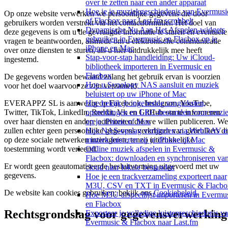
over te zetten naar een ander apparaat
Hoe je je muziekgeschiedenis van Evermusi
Op onze website verwerken we persoonlijke gegevens die door
of Flacbox naar Last.fm scrobbelt
gebruikers worden verstrekt via het contactformulier. Het doel van
Dynamische Nu Aan Het Afspelen-widgets
deze gegevens is om u de gevraagde informatie te sturen en eventuele
gebruiken in Evermusic en Flacbox op je
vragen te beantwoorden, alsmede om u elektronische communicatie
iPhone en Mac
over onze diensten te sturen, als u hier uitdrukkelijk mee heeft
Stap-voor-stap handleiding: Uw iCloud-
ingestemd.
bibliotheek importeren in Evermusic en
Flacbox
De gegevens worden bewaard zolang het gebruik ervan is voorzien
Hoe u Synology NAS aansluit en muziek
voor het doel waarvoor ze zijn verzameld.
beluistert op uw iPhone of Mac
Hoe bekijk je ingebedde songteksten,
EVERAPPZ SL is aanwezig op Facebook, Instagram, YouTube,
opmerkingen en LRC-bestanden voor muzi
Twitter, TikTok, LinkedIn, Reddit, Vk en GitHub om te informeren
op je iPhone of Mac
over haar diensten en andere activiteiten die we willen publiceren. We
Hoe NAS-opslag verbinden via WebDAV e
zullen echter geen persoonlijke gegevens verkrijgen van gebruikers di
muziek luisteren op je iPhone of Mac
op deze sociale netwerken interageren, tenzij uitdrukkelijke
Offline muziek afspelen in Evermusic &
toestemming wordt verleend.
Flacbox: downloaden en synchroniseren va
Er wordt geen geautomatiseerde besluitvorming uitgevoerd met uw
cloud naar lokale bestanden
gegevens.
Hoe je een trackverzameling exporteert naar
M3U, CSV en TXT in Evermusic & Flacbo
De website kan cookies gebruiken; bekijk ons
Cookiebeleid
.
Hoe M3U-afspeellijst importeren in Evermu
en Flacbox
Rechtsgrondslag voor gegevensverwerking
Exporteer je volledige luistergeschiedenis v
Evermusic & Flacbox naar Last.fm