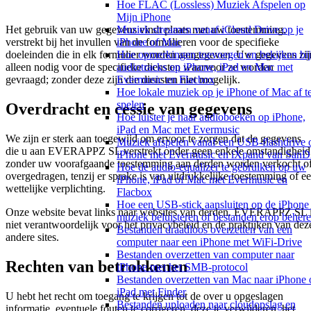
Hoe FLAC (Lossless) Muziek Afspelen op
Mijn iPhone
Het gebruik van uw gegevens vindt plaats met uw toestemming,
Muziek streamen vanaf iCloud Drive op je
verstrekt bij het invullen van de formulieren voor de specifieke
iPhone of Mac
doeleinden die in elk formulier worden aangegeven. Uw gegevens zij
Hoe opmerkingen toevoegen en bekijken bij
alleen nodig voor de specifieke diensten waarvoor ze worden
audiotracks op iPhone, iPad en Mac met
gevraagd; zonder deze zijn die diensten niet mogelijk.
Evermusic en Flacbox
Hoe lokale muziek op je iPhone of Mac af t
spelen
Overdracht en cessie van gegevens
Hoe luister je naar audioboeken op iPhone,
iPad en Mac met Evermusic
We zijn er sterk aan toegewijd om ervoor te zorgen dat de gegevens
Muziek afspelen vanaf een USB-flashdrive 
die u aan EVERAPPZ SL verstrekt onder geen enkele omstandigheid
iPhone met Evermusic en iXpand van SanD
zonder uw voorafgaande toestemming aan derden worden verkocht o
Hoe de audio-equalizer te gebruiken op uw
overgedragen, tenzij er sprake is van uitdrukkelijke toestemming of e
iPhone, iPad of Mac met Evermusic en
wettelijke verplichting.
Flacbox
Hoe een USB-stick aansluiten op de iPhone
Onze website bevat links naar websites van derden. EVERAPPZ SL 
muziek beluisteren of bestanden erop beher
niet verantwoordelijk voor het privacybeleid en de praktijken van dez
Bestanden draadloos overzetten van een
andere sites.
computer naar een iPhone met WiFi-Drive
Bestanden overzetten van computer naar
Rechten van betrokkenen
iPhone met het SMB-protocol
Bestanden overzetten van Mac naar iPhone 
iPad met Finder
U hebt het recht om toegang te krijgen tot de over u opgeslagen
Bestanden uploaden naar cloudopslag en
informatie, eventuele fouten te corrigeren, deze te verwijderen, het