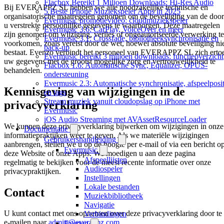
Flacbox Bereikt 1 Miljoen Downloads: Hi-Res Audio
Bij EVERAPPZ SL hebben we alle noodzakelijke technische en
5 Beste iPhone Muziekspeler Apps in 2025
organisatorische maatregelen genomen om de beveiliging van de door
Evermusic promotievideo: cloudmuziekspeler
u verstrekte persoonlijke gegevens te waarborgen. Deze maatregelen
Evermusic 3.6: CarPlay, VoiceOver en meer
zijn genomen om wijziging, verlies of ongeautoriseerde verwerking te
Evermusic 3.1: Crossfade, bibliotheeksynchronisatie en
voorkomen, zoals vereist door de wet, hoewel absolute beveiliging ni
back-up
bestaat. Evenzo verbindt het personeel van EVERAPPZ SL zich erto
Evermusic bereikt 3 miljoen downloads: functieoverzicht
uw gegevens met de grootst mogelijke zorg en vertrouwelijkheid te
Flacbox 1.6: Automatische Sync, Equalizer, OPUS-
behandelen.
ondersteuning
Evermusic 2.3: Automatische synchronisatie, afspeelposit
Kennisgeving van wijzigingen in de
en tags
Stream muziek vanuit cloudopslag op iPhone met
privacyverklaring
Evermusic
iOS Audio Streaming met AVAssetResourceLoader
We kunnen deze privacyverklaring bijwerken om wijzigingen in onze
Documentatie
informatiepraktijken weer te geven. Als we materiële wijzigingen
Gebruikershandleiding
aanbrengen, stellen we u op de hoogte per e-mail of via een bericht o
Evermusic
deze Website of onze Apps. We moedigen u aan deze pagina
Afspeellijsten
regelmatig te bekijken voor de meest recente informatie over onze
Audiospeler
privacypraktijken.
Instellingen
Lokale bestanden
Contact
Muziekbibliotheek
Navigatie
U kunt contact met ons opnemen over deze privacyverklaring door te
Verbindingen
e-mailen naar
admin@everappz.com
.
Evertag