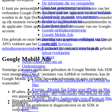
De informatie die we verzamelen
Doel van gegevensverwerking
U kunt uw persoonlijke bestanden gemakkelijk downloaden van het
Rechtsgrondslag voor gegevensverwerking
verbonden Google Drive-account naar uw apparaat, en deze bestand
Overdracht en cessie van gegevens
worden in de App Documenten-map geplaatst. U kunt deze bestande
Rechten van betrokkenen
op elk moment verwijderen met de ingebouwde bestandsbeheerder in
E-mailverzameling
de applicatie. Onze applicaties delen geen informatie van uw Google-
Google-gebruikersgegevens
account.
Google Mobile Ads
Beveiliging en vertrouwelijkheid van uw
Ons gebruik en onze behandeling van gegevens verkregen via Googl
gegevens
API’s voldoen aan het
Google API Services-
Kennisgeving van wijzigingen in de
gebruikersgegevensbeleid
, inclusief de vereisten voor beperkt gebruik
privacyverklaring
Contact
Google Mobile Ads
Neem contact met ons op
Ondersteuning
Sommige van onze applicaties gebruiken de Google Mobile Ads SD
Over ons
voor monetisatie. Om de prestaties van AdMob te verbeteren, kan de
Producten
Google Mobile Ads SDK bepaalde informatie uit apps verzamelen,
Evermusic - Offline muziekspeler voor iPhone en
waaronder:
Mac
Evertag - Muziek Tag Editor voor iPhone en Mac
IP-adres, dat kan worden gebruikt om de algemene locatie van
Evervideo - HD Videospeler voor iPhone en Mac
een apparaat te schatten.
Flacbox - Hi-Res Audiospeler voor iPhone en Ma
Niet-gebruikersgerelateerde crashlogs, die kunnen worden
Producten
gebruikt om problemen te diagnosticeren en de SDK te
Evervideo
verbeteren.
Evermusic