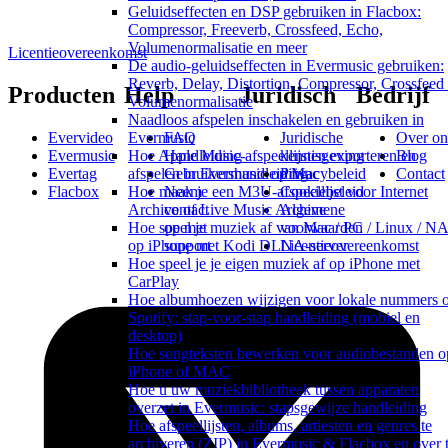
Geluidseffecten en DSP gebruiken in Flacbox:
Compressor, Freeverb, Crossfeed, Echo,
Volumenormalisatie en meer
Licentieovereenkomst
De audio-geluidseffecten in Evermusic gebruiken:
Reverb, Delay, Distortion, Compressor, Crossfeed
Producten
Help
Juridisch
Bedrijf
Volumenormalisatie
Naadloos afspelen inschakelen en gebruiken in
Evermusic
Evervideo
FAQ
Juridische
Over on
Hoe Apple Music-afspeellijsten exporteren en
Evermusic
Handleiding
kennisgeving
Blog
afspelen in Evermusic op Mac
Evertag
Gebruikershandleiding
Privacybeleid
Contact
Hoe maak je een M3U-afspeellijst voor Internet
Flacbox
Neem
Cookiebeleid
Archive of Live Music Archive
contact
Algemene
Hoe speel je muziek af van Mac / PC / Linux / N
op met
voorwaarden
op iPhone met Kodi DLNA-server
support
Licentieovereenkomst
Hoe speel je je eigen muziek af op iPhone met
CarPlay
Hoe albumhoezen wijzigen voor lokale nummers 
Spotify: stap-voor-stap handleiding (mobiel en
desktop)
Hoe songteksten bewerken voor audiobestanden o
iPhone of MAC
Hoe u uw muziekbibliotheek tussen apparaten
overzet in Evermusic: stapsgewijze handleiding
Hoe afspeellijsten, albums, artiesten en genres te
archiveren (ZIP) in Evermusic & Flacbox en over 