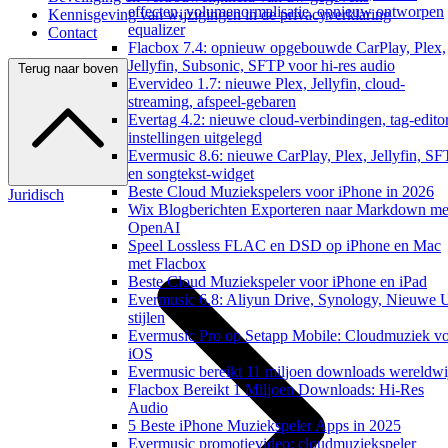
effecten, volumenormalisatie, opnieuw ontworpen
Kennisgeving van wijzigingen in de privacyverklaring
equalizer
Contact
Flacbox 7.4: opnieuw opgebouwde CarPlay, Plex,
Jellyfin, Subsonic, SFTP voor hi-res audio
Terug naar boven
Evervideo 1.7: nieuwe Plex, Jellyfin, cloud-
streaming, afspeel-gebaren
Evertag 4.2: nieuwe cloud-verbindingen, tag-edito
instellingen uitgelegd
Evermusic 8.6: nieuwe CarPlay, Plex, Jellyfin, S
en songtekst-widget
Beste Cloud Muziekspelers voor iPhone in 2026
Juridisch
Wix Blogberichten Exporteren naar Markdown me
OpenAI
Speel Lossless FLAC en DSD op iPhone en Mac
met Flacbox
Beste Cloud Muziekspeler voor iPhone en iPad
Evermusic 6.8: Aliyun Drive, Synology, Nieuwe 
stijlen
Evermusic Pro op Setapp Mobile: Cloudmuziek v
iOS
Evermusic bereikt 11 miljoen downloads wereldwi
Flacbox Bereikt 1 Miljoen Downloads: Hi-Res
Audio
5 Beste iPhone Muziekspeler Apps in 2025
Evermusic promotievideo: cloudmuziekspeler