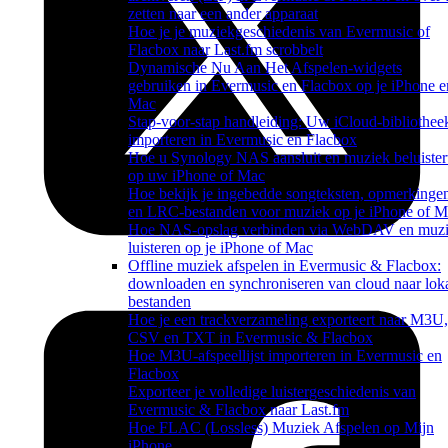
zetten naar een ander apparaat
Hoe je je muziekgeschiedenis van Evermusic of
Flacbox naar Last.fm scrobbelt
Dynamische Nu Aan Het Afspelen-widgets
gebruiken in Evermusic en Flacbox op je iPhone e
Mac
Stap-voor-stap handleiding: Uw iCloud-bibliothee
importeren in Evermusic en Flacbox
Hoe u Synology NAS aansluit en muziek beluister
op uw iPhone of Mac
Hoe bekijk je ingebedde songteksten, opmerkinge
en LRC-bestanden voor muziek op je iPhone of 
Hoe NAS-opslag verbinden via WebDAV en muz
luisteren op je iPhone of Mac
Offline muziek afspelen in Evermusic & Flacbox:
downloaden en synchroniseren van cloud naar lok
bestanden
Hoe je een trackverzameling exporteert naar M3U,
CSV en TXT in Evermusic & Flacbox
Hoe M3U-afspeellijst importeren in Evermusic en
Flacbox
Exporteer je volledige luistergeschiedenis van
Evermusic & Flacbox naar Last.fm
Hoe FLAC (Lossless) Muziek Afspelen op Mijn
iPhone