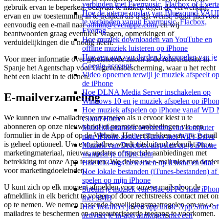
verbinden met Evermusic, Flacbox of Evert
gebruik ervan te beperken, bezwaar te maken tegen de verwerking
Hoe de interne opslag van Bluesound VAU
ervan en uw toestemming in te trekken als u dat wenst. Stuur hiervoor
te verbinden vanuit Evermusic, Flacbox,
eenvoudig een e-mail naar
admin@everappz.com
, en wij
Evertag
beantwoorden graag eventuele vragen, opmerkingen of
Hoe muziek downloaden van YouTube en
verduidelijkingen die u nodig heeft.
offline muziek luisteren op iPhone
Hoe een app van derden loskoppelen van je
Voor meer informatie over gerelateerde zaken is de referentiesite in
Google-account
Spanje het Agentschap voor Gegevensbescherming, waar u het recht
Video opnemen terwijl je muziek afspeelt o
hebt een klacht in te dienen.
de iPhone
Hoe DLNA Media Server inschakelen op
E-mailverzameling
Windows 10 en je muziek afspelen op iPho
Hoe muziek afspelen op iPhone vanaf WD
We kunnen uw e-mailadres verzamelen als u ervoor kiest u te
Cloud Home
abonneren op onze nieuwsbrief of promotieaanbiedingen via een
Muziekbestanden overzetten van computer
formulier in de App of op de Website. Het verstrekken van uw e-mail
naar iPhone zonder iTunes met WiFi-Drive
is geheel optioneel. Uw e-mailadres wordt uitsluitend gebruikt om u
Muziek van Dropbox afspelen op je iPhone
marketingmateriaal, nieuws, updates of speciale aanbiedingen met
wanneer je offline bent
betrekking tot onze App te sturen. We delen uw e-mail niet met derde
Hoe ID3-tags bewerken op iPhone en Mac
voor marketingdoeleinden.
Hoe lokale bestanden (iTunes-bestanden) af 
spelen op mijn iPhone
U kunt zich op elk moment afmelden voor onze e-mails door de
Stream je muziek van Mac of PC naar iPho
afmeldlink in elk bericht te volgen of door rechtstreeks contact met on
met SMB
op te nemen. We nemen passende beveiligingsmaatregelen om uw e-
Hoe installeer je een app uit de App Store of
mailadres te beschermen en ongeautoriseerde toegang te voorkomen.
activeer je in-app aankopen met een