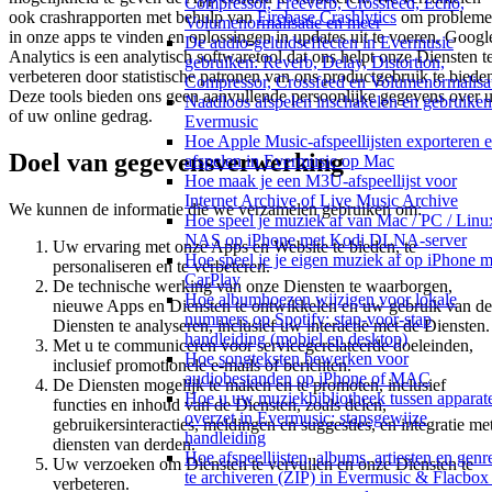
Compressor, Freeverb, Crossfeed, Echo,
ook crashrapporten met behulp van
Firebase Crashlytics
om problem
Volumenormalisatie en meer
in onze apps te vinden en oplossingen in updates uit te voeren. Googl
De audio-geluidseffecten in Evermusic
Analytics is een analytisch softwaretool dat ons helpt onze Diensten t
gebruiken: Reverb, Delay, Distortion,
verbeteren door statistische patronen van ons productgebruik te biede
Compressor, Crossfeed en Volumenormalisa
Deze tools bieden ons geen aanvullende persoonlijke gegevens over 
Naadloos afspelen inschakelen en gebruiken
of uw online gedrag.
Evermusic
Hoe Apple Music-afspeellijsten exporteren 
Doel van gegevensverwerking
afspelen in Evermusic op Mac
Hoe maak je een M3U-afspeellijst voor
Internet Archive of Live Music Archive
We kunnen de informatie die we verzamelen gebruiken om:
Hoe speel je muziek af van Mac / PC / Linux
NAS op iPhone met Kodi DLNA-server
Uw ervaring met onze Apps en Website te bieden, te
Hoe speel je je eigen muziek af op iPhone m
personaliseren en te verbeteren.
CarPlay
De technische werking van onze Diensten te waarborgen,
Hoe albumhoezen wijzigen voor lokale
nieuwe Apps en Diensten te ontwikkelen en uw gebruik van de
nummers op Spotify: stap-voor-stap
Diensten te analyseren, inclusief uw interactie met de Diensten.
handleiding (mobiel en desktop)
Met u te communiceren voor servicegerelateerde doeleinden,
Hoe songteksten bewerken voor
inclusief promotionele e-mails of berichten.
audiobestanden op iPhone of MAC
De Diensten mogelijk te maken en te promoten, inclusief
Hoe u uw muziekbibliotheek tussen apparat
functies en inhoud van de Diensten, zoals delen,
overzet in Evermusic: stapsgewijze
gebruikersinteracties, meldingen en suggesties, en integratie me
handleiding
diensten van derden.
Hoe afspeellijsten, albums, artiesten en genr
Uw verzoeken om Diensten te vervullen en onze Diensten te
te archiveren (ZIP) in Evermusic & Flacbox
verbeteren.