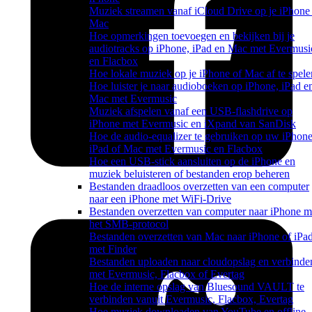
Muziek streamen vanaf iCloud Drive op je iPhone
Mac
Hoe opmerkingen toevoegen en bekijken bij je
audiotracks op iPhone, iPad en Mac met Evermusi
en Flacbox
Hoe lokale muziek op je iPhone of Mac af te spele
Hoe luister je naar audioboeken op iPhone, iPad e
Mac met Evermusic
Muziek afspelen vanaf een USB-flashdrive op
iPhone met Evermusic en iXpand van SanDisk
Hoe de audio-equalizer te gebruiken op uw iPhone
iPad of Mac met Evermusic en Flacbox
Hoe een USB-stick aansluiten op de iPhone en
muziek beluisteren of bestanden erop beheren
Bestanden draadloos overzetten van een computer
naar een iPhone met WiFi-Drive
Bestanden overzetten van computer naar iPhone m
het SMB-protocol
Bestanden overzetten van Mac naar iPhone of iPa
met Finder
Bestanden uploaden naar cloudopslag en verbinde
met Evermusic, Flacbox of Evertag
Hoe de interne opslag van Bluesound VAULT te
verbinden vanuit Evermusic, Flacbox, Evertag
Hoe muziek downloaden van YouTube en offline