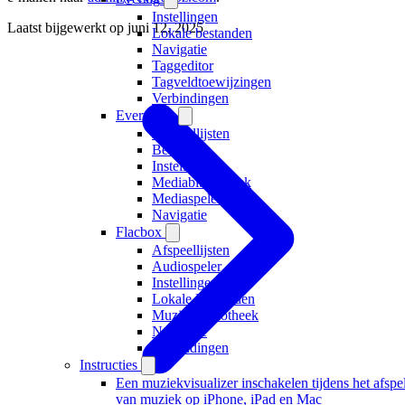
Instellingen
Laatst bijgewerkt op
juni 12, 2025
Lokale bestanden
Navigatie
Taggeditor
Tagveldtoewijzingen
Verbindingen
Evervideo
Afspeellijsten
Bestanden
Instellingen
Mediabibliotheek
Mediaspeler
Navigatie
Flacbox
Afspeellijsten
Audiospeler
Instellingen
Lokale Bestanden
Muziekbibliotheek
Navigatie
Verbindingen
Instructies
Een muziekvisualizer inschakelen tijdens het afspe
van muziek op iPhone, iPad en Mac