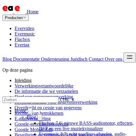
Home
Producten
Evervideo
Evermusic
Flacbox
Evertag
Blog
Documentatie
Ondersteuning
Juridisch
Contact
Over ons
Op deze pagina
Inleiding
Verwerkingsverantwoordelijke
De informatie die we verzamelen
Doel van gegevensverwerking
CTRL K
Rechtsgrondslag voor gegevensverwerking
Overdracht en cessie van gegevens
Home
Rechten van betrokkenen
Blog
E-mailverzameling
Flacbox 7.6: nieuwe BASS-audiomotor, effecten,
Google-gebruikersgegevens
DSP en een live muziekvisualizer
Google Mobile Ads
Evermusic 8.7: echt naadloos afspelen, audio-
Beveiliging en vertrouwelijkheid van uw gegevens