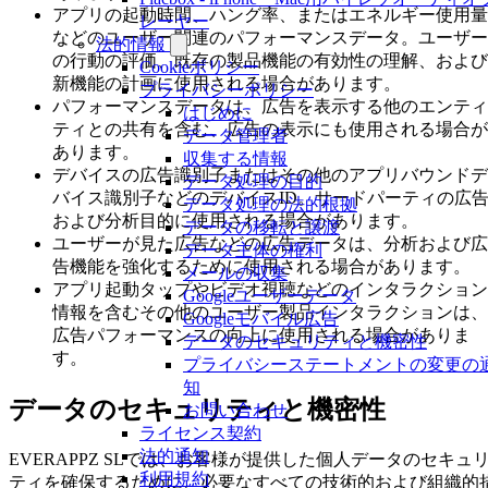
アプリの起動時間、ハング率、またはエネルギー使用量
レーヤー
などのユーザー関連のパフォーマンスデータ。ユーザー
法的情報
の行動の評価、既存の製品機能の有効性の理解、および
Cookieポリシー
新機能の計画に使用される場合があります。
プライバシーポリシー
パフォーマンスデータは、広告を表示する他のエンティ
はじめに
ティとの共有を含む、広告の表示にも使用される場合が
データ管理者
あります。
収集する情報
デバイスの広告識別子またはその他のアプリバウンドデ
データ処理の目的
バイス識別子などのデバイスID。サードパーティの広
データ処理の法的根拠
および分析目的に使用される場合があります。
データの移転と譲渡
ユーザーが見た広告などの広告データは、分析および広
データ主体の権利
告機能を強化するために使用される場合があります。
メールの収集
アプリ起動タップやビデオ視聴などのインタラクション
Googleユーザーデータ
情報を含むその他のユーザー製品インタラクションは、
Googleモバイル広告
広告パフォーマンスの向上に使用される場合がありま
データのセキュリティと機密性
す。
プライバシーステートメントの変更の
知
データのセキュリティと機密性
お問い合わせ
ライセンス契約
法的通知
EVERAPPZ SLでは、お客様が提供した個人データのセキュ
利用規約
ティを確保するために、必要なすべての技術的および組織的