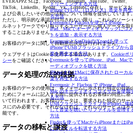
EVERAPPZ SLは、Facebook、Instagram、YouTube、Twitter、
トリーミングする方法
TikTok、LinkedIn、Reddit、Vk、GitHubに存在し、サービスお
iPhoneでFLAC（ロスレス）音楽を再
よび公表したいその他の活動について情報を提供しています
る方法
ただし、明示的な承認が付与されない限り、これらのソーシ
EvermusciとFlacboxを使ってiPhone、
ルネットワークでやり取りするユーザーから個人データを取
iPad、Macでオーディオトラックにコ
することはありません。
トを追加・表示する方法
EvermusicとSanDiskのiXpandを使って
お客様のデータに関して自動意思決定は行われません。
iPhoneでUSBフラッシュドライブから
楽を再生する方法
ウェブサイトはCookieを使用する場合があります。
Cookieポ
Evermusicを使ってiPhone、iPad、Mac
シー
をご確認ください。
ーディオブックを聴く方法
iPhoneまたはMacに保存されたローカ
データ処理の法的根拠
楽を再生する方法
Evermusic と Flacbox で iPhone、iPad、
お客様のデータの使用は、各フォームに示された特定の目的
Mac のオーディオイコライザーを使用
ためにフォームに記入する際に提供されるお客様の同意に基
る方法
いて行われます。お客様のデータは、要求された特定のサー
USBフラッシュドライブをiPhoneに接
スにのみ必要です。それがなければ、それらのサービスは不
して音楽を聴いたりファイルを管理す
能です。
方法
Finderを使ってMacからiPhoneまたはiPa
データの移転と譲渡
にファイルを転送する方法