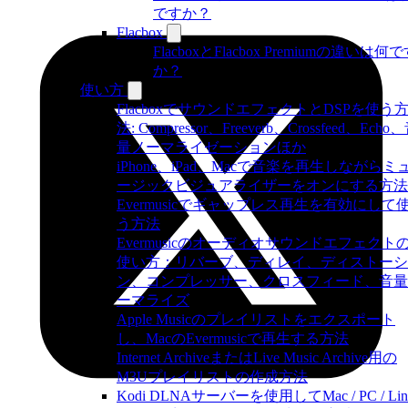
ですか？
Flacbox
FlacboxとFlacbox Premiumの違いは何
か？
使い方
FlacboxでサウンドエフェクトとDSPを使う
法: Compressor、Freeverb、Crossfeed、Echo
量ノーマライゼーションほか
iPhone、iPad、Macで音楽を再生しながらミ
ージックビジュアライザーをオンにする方法
Evermusicでギャップレス再生を有効にして
う方法
Evermusicのオーディオサウンドエフェクト
使い方：リバーブ、ディレイ、ディストーシ
ン、コンプレッサー、クロスフィード、音量
ーマライズ
Apple Musicのプレイリストをエクスポート
し、MacのEvermusicで再生する方法
Internet ArchiveまたはLive Music Archive用の
M3Uプレイリストの作成方法
Kodi DLNAサーバーを使用してMac / PC / Lin