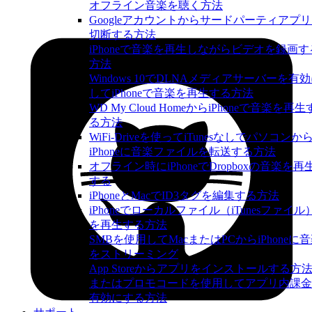
オフライン音楽を聴く方法
Googleアカウントからサードパーティアプ
切断する方法
iPhoneで音楽を再生しながらビデオを録画す
方法
Windows 10でDLNAメディアサーバーを有
してiPhoneで音楽を再生する方法
WD My Cloud HomeからiPhoneで音楽を再生
る方法
WiFi-Driveを使ってiTunesなしでパソコンか
iPhoneに音楽ファイルを転送する方法
オフライン時にiPhoneでDropboxの音楽を再
する
iPhoneとMacでID3タグを編集する方法
iPhoneでローカルファイル（iTunesファイル
を再生する方法
SMBを使用してMacまたはPCからiPhoneに
をストリーミング
App Storeからアプリをインストールする方
またはプロモコードを使用してアプリ内課金
有効にする方法