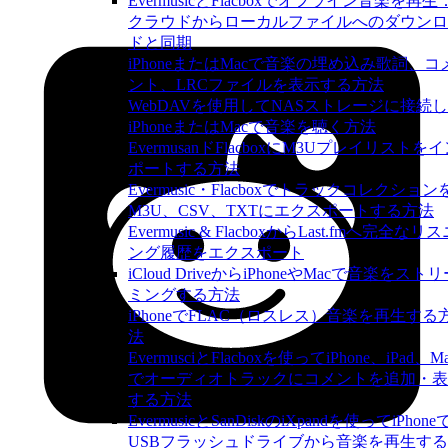
EvermusicとFlacboxでオフライン音楽を再生
クラウドからローカルファイルへのダウンロ
ドと同期
iPhoneまたはMacで音楽の埋め込み歌詞、コ
ント、LRCファイルを表示する方法
WebDAVを使用してNASストレージに接続
iPhoneまたはMacで音楽を聴く方法
EvermusanドFlacboxにM3Uプレイリストを
ポートする方法
Evermusic・Flacboxでトラックコレクション
M3U、CSV、TXTにエクスポートする方法
Evermusic & FlacboxからLast.fmへ完全なリ
ング履歴をエクスポート
iCloud DriveからiPhoneやMacで音楽をスト
ミングする方法
iPhoneでFLAC（ロスレス）音楽を再生する
法
EvermusciとFlacboxを使ってiPhone、iPad、M
でオーディオトラックにコメントを追加・表
する方法
EvermusicとSanDiskのiXpandを使ってiPhone
USBフラッシュドライブから音楽を再生す