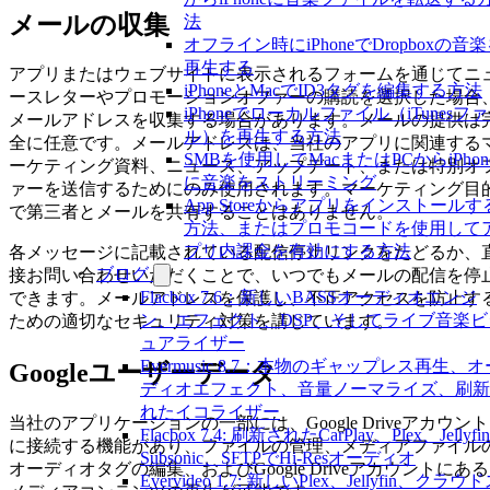
メールの収集
法
オフライン時にiPhoneでDropboxの音
再生する
アプリまたはウェブサイトに表示されるフォームを通じてニ
iPhoneとMacでID3タグを編集する方法
ースレターやプロモーションオファーの購読を選択した場合
iPhoneでローカルファイル（iTunesフ
メールアドレスを収集する場合があります。メールの提供は
ル）を再生する方法
全に任意です。メールアドレスは、当社のアプリに関連する
SMBを使用してMacまたはPCからiPhon
ーケティング資料、ニュース、アップデート、または特別オ
に音楽をストリーミング
ァーを送信するためにのみ使用されます。マーケティング目
App Storeからアプリをインストールす
で第三者とメールを共有することはありません。
方法、またはプロモコードを使用して
プリ内課金を有効にする方法
各メッセージに記載されている配信停止リンクをたどるか、
ブログ
接お問い合わせいただくことで、いつでもメールの配信を停
Flacbox 7.6：新しいBASSオーディオエンジ
できます。メールアドレスを保護し、不正アクセスを防止す
ン、エフェクト、DSP、そしてライブ音楽ビ
ための適切なセキュリティ対策を講じています。
ュアライザー
Evermusic 8.7：本物のギャップレス再生、オ
Googleユーザーデータ
ディオエフェクト、音量ノーマライズ、刷新
れたイコライザー
当社のアプリケーションの一部には、Google Driveアカウント
Flacbox 7.4: 刷新されたCarPlay、Plex、Jellyfi
に接続する機能があり、ファイルの管理、メディアファイル
Subsonic、SFTPでHi-Resオーディオ
オーディオタグの編集、およびGoogle Driveアカウントにある
Evervideo 1.7: 新しいPlex、Jellyfin、クラウ