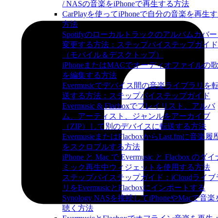
/ NASの音楽をiPhoneで再生する方法
CarPlayを使ってiPhoneで自分の音楽を再生
方法
Spotifyのローカルトラックのアルバムカバ
変更する方法：ステップバイステップガイド
（モバイル＆デスクトップ）
iPhoneまたはMACでオーディオファイルの
を編集する方法
Evermusicでデバイス間の音楽ライブラリを
送する方法：ステップバイステップガイド
Evermusic & Flacboxでプレイリスト、アルバ
ム、アーティスト、ジャンルをアーカイブ
（ZIP）して別のデバイスに転送する方法
EvermusieまたはFlacboxからLast.fmに音楽履
をスクロブルする方法
iPhone と Mac で Evermusic と Flacbox のダ
ミック再生中ウィジェットを使用する方法
ステップバイステップガイド：iCloudライブ
リをEvermusicとFlacboxにインポートする
Synology NASを接続してiPhoneやMacで音楽
聴く方法