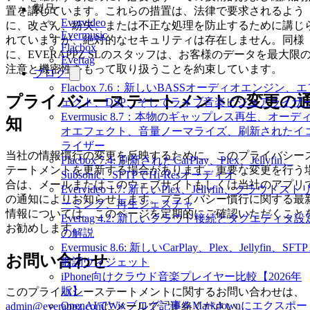
製品
置を講じています。これらの措置は、法律で要求されるよう
Evervideo
に、改ざん、紛失、または不正な処理を防止するために講じ
Evermusic
れていますが、絶対的なセキュリティは存在しません。同様
Flacbox
に、EVERAPPZ SLのスタッフは、お客様のデータを最大限
Evertag
注意と機密性をもって取り扱うことを約束しています。
ブログ
Flacbox 7.6：新しいBASSオーディオエンジン、エ
プライバシーステートメントの変更の
ェクト、DSP、そしてライブ音楽ビジュアライザ
Evermusic 8.7：本物のギャップレス再生、オーデ
知
オエフェクト、音量ノーマライズ、刷新されたイ
ライザー
当社の情報慣行の変更を反映するために、このプライバシー
Flacbox 7.4: 刷新されたCarPlay、Plex、Jellyfin、
テートメントを更新する場合があります。重要な変更を行う
Subsonic、SFTPでHi-Resオーディオ
合は、メールまたはこのウェブサイトもしくは当社のアプリ
Evervideo 1.7: 新しいPlex、Jellyfin、クラウドスト
の通知によりお知らせします。プライバシー慣行に関する最
ーミング、再生ジェスチャ
情報については、このページを定期的にご確認いただくこと
Evertag 4.2: 新しいクラウド接続とタグエディタ設
お勧めします。
の解説
Evermusic 8.6: 新しいCarPlay、Plex、Jellyfin、SFT
お問い合わせ
歌詞ウィジェット
iPhone向けクラウド音楽プレイヤー比較【2026年
版】
このプライバシーステートメントに関するお問い合わせは、
OpenAIでWixブログ記事をMarkdownにエクスポー
admin@everappz.com
にメールでご連絡ください。