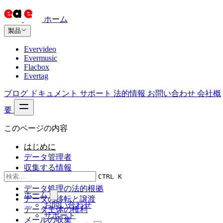
ホーム
製品
Evervideo
Evermusic
Flacbox
Evertag
ブログ
ドキュメント
サポート
法的情報
お問い合わせ
会社概
要
このページの内容
はじめに
データ管理者
収集する情報
CTRL K
データ処理の目的
データ処理の法的根拠
ホーム
データの移転と譲渡
お問い合わせ
データ主体の権利
サポート
メールの収集