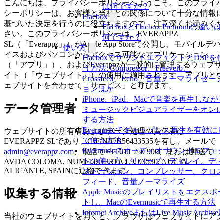
こんにちは、プライバシーポリシーへようこそ。このプライ
は何ですか？
シーポリシーは、お客様と当社との関係について十分な情報
Flacbox
基づいた決定を行うのに役立ちますので、注意深くお読みく
FlacboxとFlacbox Premiumの違い
さい。このプライバシーポリシーは、EVERAPPZ
何ですか？
SL（「Everappz」）がApple App Storeで公開し、モバイルデ
使い方
イスおよびパソコンからアクセス可能なアプリケーション
FlacboxでサウンドエフェクトとDSPを
（「アプリ」）、およびEverappzが一般的に管理するウェブ
う方法: Compressor、Freeverb、
イト（「ウェブサイト」）の使用に適用されます。アプリと
Crossfeed、Echo、音量ノーマライゼー
ェブサイトを合わせて「サービス」と呼びます。
ョンほか
iPhone、iPad、Macで音楽を再生しな
データ管理者
ミュージックビジュアライザーをオン
する方法
Evermusicでギャップレス再生を有効に
ウェブサイトの所有者およびデータ処理の責任者は
て使う方法
EVERAPPZ SLであり、CIF/NIF B56433535を有し、メールで
Evermusicのオーディオサウンドエフェ
admin@everappz.com
、電話で+34 611 260 990、または郵送で
トの使い方：リバーブ、ディレイ、デ
AVDA COLOMA, NUM 4 PUERTA L9, 03530, NUCÍA,
ALICANTE, SPAINに連絡できます。
ストーション、コンプレッサー、クロ
フィード、音量ノーマライズ
収集する情報
Apple Musicのプレイリストをエクスポ
トし、MacのEvermusicで再生する方法
Internet ArchiveまたはLive Music Archiv
当社のウェブサイトを開くと、ブラウザはウェブサイトにア