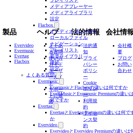
プレイリスト
メディアプレーヤー
メディアライブラリ
設定
Flacbox
製品
ヘルプ
法的情報
会社情
オーディオプレーヤー
ローカルファイル
ナビゲーション
Evervideo
よくあ
法的通
会社概
プレイリスト
Evermusic
る質問
知
要
Evertag
音楽ライブラリ
使い方
プライ
ブログ
Flacbox
接続
ガイド
バシー
お問い
設定
ユーザ
ポリシ
合わせ
よくある質問
ーガイ
ー
Evermusic
Cookie
ド
EvermusicとFlacboxの違いは何ですか
ポリシ
サポー
EveRMusicとEvermusic Premiumの違い
ー
トに連
何ですか
利用規
絡
Evertag
約
EvertagとEvertag Premiumの違いは何で
ライセ
か
ンス契
Evervideo
約
EvervideoとEvervideo Premiumの違いは