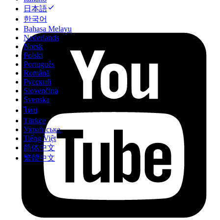
日本語
한국어
Bahasa Melayu
Nederlands
Norsk
Polski
Português
Română
Русский
Slovenčina
Svenska
ไทย
Türkçe
Українська
Tiếng Việt
简体中文
繁體中文