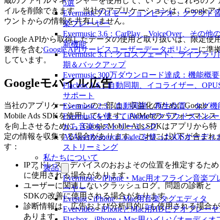
蔵のファイルマネージャーを使用して、いつでもこれらのフ
5選
イルを削除できます。当社のアプリケーションは、Googleア
Evermusicプロモーションビデオ：クラウド
ウントからの情報を共有しません。
楽プレーヤー
Evermusic 3.6：CarPlay、VoiceOver、その他
Google APIから取得したデータの使用と取り扱いは、限定使
新機能
要件を含む
Google APIサービスユーザーデータポリシー
に準
Evermusic 3.1：クロスフェード、ライブラリ
しています。
期＆バックアップ
Evermusic 300万ダウンロード達成：機能概要
Googleモバイル広告
Flacbox 1.6：自動同期、イコライザー、OPU
サポート
当社のアプリケーションの一部は、収益化のためにGoogle
Evermusic 2.3：自動同期、再生位置、タグ機
Mobile Ads SDKを使用しています。AdMobのパフォーマンス
Evermusicを使ってiPhoneでクラウドストレ
を向上させるために、Google Mobile Ads SDKはアプリから特
から音楽をストリーミング
定の情報を収集する場合があります。これには以下が含まれ
AVAssetResourceLoaderを使ったiOSオーディ
す：
ストリーミング
私たちについて
IPアドレス。デバイスのおおよその位置を推定するため
製品
に使用される場合があります。
Evermusic - iPhone・Mac用オフライン音楽プ
ユーザーに関連しないクラッシュログ。問題の診断と
ーヤー
SDKの改善に使用される場合があります。
Evertag - iPhone・Mac用音楽タグエディタ
診断情報は、広告および分析目的にも使用される場合が
Evervideo - iPhoneとMac用HDビデオプレー
あります。
Flacbox - iPhone・Mac用ハイレゾオーディオ