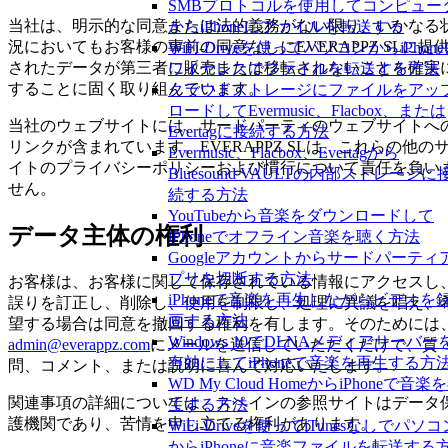
SMBプロトコルを使用してコンピュー
当社は、明示的な同意または法的義務がない限り、いかなる
からiPhoneにファイルを転送する
況においてもお客様の事前の同意なしにEVERAPPZ SLに提
WiFi-Driveを使ってパソコンからiPhon
されたデータが第三者に販売または移転されないことを確実
ワイヤレスでファイルを転送する方法
することに固く取り組んでいます。
クラウドストレージにファイルをアッ
ロードしてEvermusic、Flacbox、または
当社のウェブサイトには、サードパーティのウェブサイトへ
Evertagに接続する方法
リンクが含まれています。EVERAPPZ SLは、これらの他の
Evermusic、Flacbox、Evertagから
イトのプライバシーポリシーおよび慣行について責任を負い
Bluesound VAULTの内部ストレージに
せん。
続する方法
YouTubeから音楽をダウンロードして
データ主体の権利
iPhoneでオフライン音楽を聴く方法
Googleアカウントからサードパーティ
プリを切断する方法
お客様は、お客様に関して保存されている情報にアクセスし
iPhoneで音楽を再生しながらビデオを
誤りを訂正し、削除し、使用を制限し、処理に異議を唱え、
画する方法
望する場合は同意を撤回する権利を有します。そのためには
Windows 10でDLNAメディアサーバー
admin@everappz.com
にメールを送信していただくだけで、質
有効にしてiPhoneで音楽を再生する方
問、コメント、または説明に喜んで対応いたします。
WD My Cloud HomeからiPhoneで音楽
関連事項の詳細については、スペインの参照サイトはデータ
生する方法
護機関であり、苦情を申し立てる権利があります。
WiFi-Driveを使ってiTunesなしでパソコ
からiPhoneに音楽ファイルを転送する