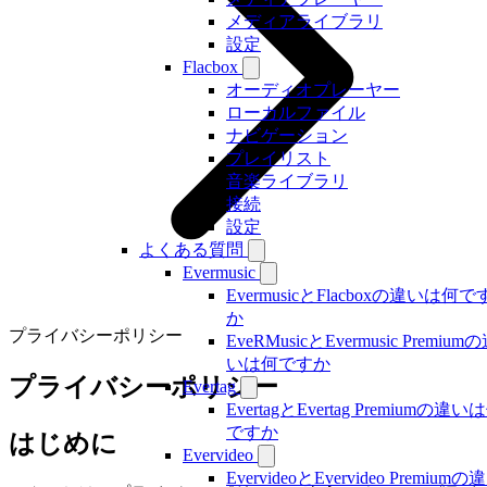
メディアライブラリ
設定
Flacbox
オーディオプレーヤー
ローカルファイル
ナビゲーション
プレイリスト
音楽ライブラリ
接続
設定
よくある質問
Evermusic
EvermusicとFlacboxの違いは何で
か
プライバシーポリシー
EveRMusicとEvermusic Premium
いは何ですか
プライバシーポリシー
Evertag
EvertagとEvertag Premiumの違い
ですか
はじめに
Evervideo
EvervideoとEvervideo Premiumの