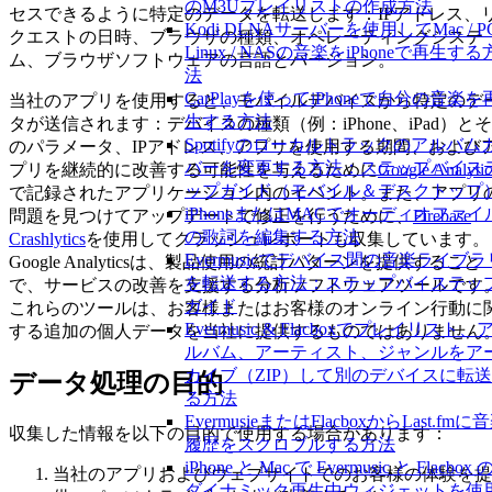
のM3Uプレイリストの作成方法
セスできるように特定のデータを転送します：IPアドレス、
Kodi DLNAサーバーを使用してMac / PC
クエストの日時、ブラウザの種類、オペレーティングシステ
Linux / NASの音楽をiPhoneで再生する
ム、ブラウザソフトウェアの言語とバージョン。
法
CarPlayを使ってiPhoneで自分の音楽を
当社のアプリを使用すると、モバイルデバイスから特定のデ
生する方法
タが送信されます：デバイスの種類（例：iPhone、iPad）とそ
Spotifyのローカルトラックのアルバム
のパラメータ、IPアドレス、アプリを使用する期間、および
バーを変更する方法：ステップバイス
プリを継続的に改善する可能性を与えるために
Google Analytic
ップガイド（モバイル＆デスクトップ
で記録されたアプリケーション内のイベント。また、アプリ
iPhoneまたはMACでオーディオファイ
問題を見つけてアップデートで修正を行うために、
Firebase
の歌詞を編集する方法
Crashlytics
を使用してクラッシュレポートも収集しています。
Evermusicでデバイス間の音楽ライブラ
Google Analyticsは、製品使用の統計パターンを提供すること
を転送する方法：ステップバイステッ
で、サービスの改善を支援する分析ソフトウェアツールです
ガイド
これらのツールは、お客様またはお客様のオンライン行動に
Evermusic & Flacboxでプレイリスト、
する追加の個人データを当社に提供するものではありません
ルバム、アーティスト、ジャンルをア
カイブ（ZIP）して別のデバイスに転
データ処理の目的
る方法
EvermusieまたはFlacboxからLast.fmに
収集した情報を以下の目的で使用する場合があります：
履歴をスクロブルする方法
iPhone と Mac で Evermusic と Flacbox 
当社のアプリおよびウェブサイトでのお客様の体験を提
ダイナミック再生中ウィジェットを使