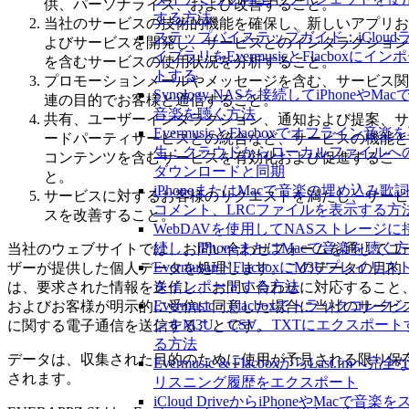
供、パーソナライズ、および改善すること。
する方法
当社のサービスの技術的機能を確保し、新しいアプリお
ステップバイステップガイド：iCloud
よびサービスを開発し、サービスとのインタラクション
イブラリをEvermusicとFlacboxにイン
を含むサービスの使用状況を分析すること。
トする
プロモーションメールやメッセージを含む、サービス関
Synology NASを接続してiPhoneやMac
連の目的でお客様と通信すること。
音楽を聴く方法
共有、ユーザーインタラクション、通知および提案、サ
EvermusicとFlacboxでオフライン音楽
ードパーティサービスとの統合など、サービスの機能と
生：クラウドからローカルファイルへ
コンテンツを含むサービスを有効化および促進するこ
ダウンロードと同期
と。
iPhoneまたはMacで音楽の埋め込み歌
サービスに対するお客様のリクエストを満たし、サービ
コメント、LRCファイルを表示する方
スを改善すること。
WebDAVを使用してNASストレージに
続し、iPhoneまたはMacで音楽を聴く
当社のウェブサイトでは、お問い合わせフォームを通じてユ
EvermusanドFlacboxにM3Uプレイリス
ザーが提供した個人データを処理します。このデータの目的
をインポートする方法
は、要求された情報を送信し、お問い合わせに対応すること
Evermusic・Flacboxでトラックコレク
およびお客様が明示的に受信に同意した場合に当社のサービ
ンをM3U、CSV、TXTにエクスポート
に関する電子通信を送信することです。
る方法
データは、収集された目的のために使用が予見される限り保
Evermusic & FlacboxからLast.fmへ完全
されます。
リスニング履歴をエクスポート
iCloud DriveからiPhoneやMacで音楽を