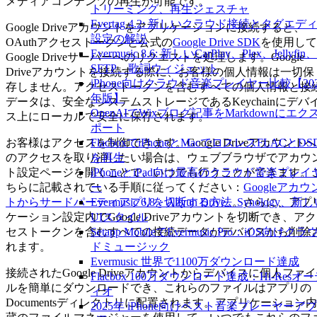
メディアコンテンツの再生が可能です。
トリーミング、再生ジェスチャ
Evertag 4.2: 新しいクラウド接続とタグエデ
Google Driveアカウントをアプリケーションに接続すると、
設定の解説
OAuthアクセストークンと公式の
Google Drive SDK
を使用して
Evermusic 8.6: 新しいCarPlay、Plex、Jellyfin、
Google Driveサーバーへのリクエストを処理します。Google
SFTP、歌詞ウィジェット
Driveアカウントを接続する際に、お客様の個人情報は一切保
iPhone向けクラウド音楽プレイヤー比較【202
存しません。アクセストークンを含むすべての個人情報と接
年版】
データは、安全なシステムストレージであるKeychainにデバ
OpenAIでWixブログ記事をMarkdownにエク
ス上にローカルで安全に保存されます。
ポート
FlacboxでiPhoneとMacでロスレスFLACとDS
お客様はアクセスを制御できます。Google Driveアカウントへ
を再生
のアクセスを取り消したい場合は、ウェブブラウザでアカウ
iPhoneとiPad向け最高のクラウド音楽プレイ
ト設定ページを開くことで、いつでも行うことができます。
ー
ちらに記載されている手順に従ってください：
Googleアカウ
Evermusic 6.8：Aliyun Drive、Synology、新
トからサードパーティアプリを切断する方法
。さらに、アプ
UIスタイル
ケーション設定内でGoogle Driveアカウントを切断でき、アク
Setapp MobileでEvermusic Pro：iOS向けクラ
セストークンを含むすべての接続データがデバイスから削除
ドミュージック
れます。
Evermusic 世界で1100万ダウンロード達成
接続されたGoogle Driveアカウントからデバイスに個人ファイ
Flacbox 100万ダウンロード達成：Hi-Resオ
ルを簡単にダウンロードでき、これらのファイルはアプリの
ィオ
Documentsディレクトリに配置されます。アプリケーション内
2025年 iPhone向けベスト音楽プレーヤーア