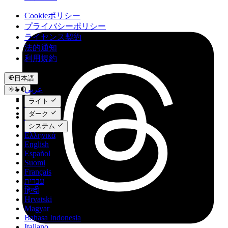
Cookieポリシー
プライバシーポリシー
ライセンス契約
法的通知
利用規約
日本語
عربي
Català
ライト
Čeština
ダーク
Dansk
Deutsch
システム
Ελληνικά
English
Español
Suomi
Français
עברית
हिन्दी
Hrvatski
Magyar
Bahasa Indonesia
Italiano