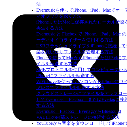
法
Evermusicを使ってiPhone、iPad、Macでオー
ィオブックを聴く方法
iPhoneまたはMacに保存されたローカル音楽
再生する方法
Evermusic と Flacbox で iPhone、iPad、Mac 
ーディオイコライザーを使用する方法
USBフラッシュドライブをiPhoneに接続して
楽を聴いたりファイルを管理する方法
Finderを使ってMacからiPhoneまたはiPadに
イルを転送する方法
SMBプロトコルを使用してコンピュータか
iPhoneにファイルを転送する
WiFi-Driveを使ってパソコンからiPhoneにワ
ヤレスでファイルを転送する方法
クラウドストレージにファイルをアップロー
してEvermusic、Flacbox、またはEvertagに接
する方法
Evermusic、Flacbox、EvertagからBluesound
VAULTの内部ストレージに接続する方法
YouTubeから音楽をダウンロードしてiPhone