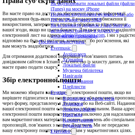
Права суб’єктів даних
Як відтворювати локальні файли (файли
iTunes) на моєму iPhone
Ви маєте право на доступ до збереженої про вас інформації,
Потокове відтворення музики з Mac або
виправлення будь-яких помилок, її видалення, обмеження її
ПК на iPhone через SMB
використання, заперечення проти її обробки та відкликання
Як встановити додаток з App Store або
вашої згоди, якщо ви цього бажаєте. Для цього просто надішліт
активувати покупку в додатку за
електронний лист на адресу
admin@everappz.com
, і ми з радіст
допомогою промокоду
відповімо на будь-які питання, коментарі або роз’яснення, які
Посібник користувача
вам можуть знадобитися.
Evermusic
Аудіоплеєр
Для отримання додаткової інформації з пов’язаних питань
З'єднання
довідковим сайтом в Іспанії є Агентство із захисту даних, де ви
Локальні файли
маєте право подати скаргу.
Музична бібліотека
Навігація
Збір електронної пошти
Налаштування
Плейлисти
Evertag
Ми можемо збирати вашу адресу електронної пошти, якщо ви
вирішите підписатися на нашу розсилку або рекламні пропозиці
Відповідність полів тегів
через форму, представлену в Додатку або на Веб-сайті. Надання
З'єднання
вашої електронної пошти є повністю добровільним. Ваша адрес
Локальні файли
електронної пошти використовується виключно для надсиланн
Навігація
вам маркетингових матеріалів, новин, оновлень або спеціальни
Налаштування
пропозицій, пов’язаних з нашим Додатком. Ми не передаємо
Редактор тегів
вашу електронну пошту третім особам у маркетингових цілях.
Evervideo