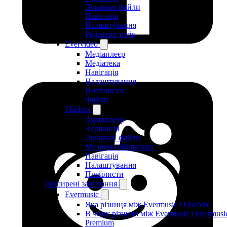
Локальні файли
Навігація
Налаштування
Редактор тегів
Evervideo
Медіаплеєр
Медіатека
Навігація
Налаштування
Плейлисти
Файли
Flacbox
Аудіоплеєр
З'єднання
Локальні файли
Музична бібліотека
Навігація
Налаштування
Плейлисти
Поширені запитання
Evermusic
Яка різниця між Evermusic і Flacbox
В чому різниця між Evermusic і Evermusi
Premium