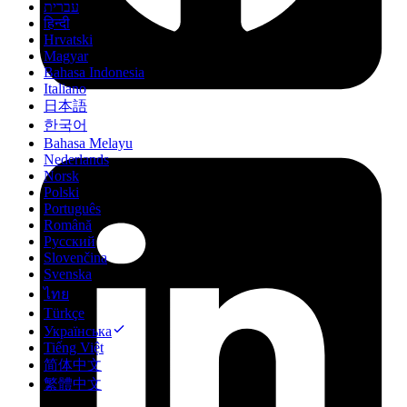
עברית
हिन्दी
Hrvatski
Magyar
Bahasa Indonesia
Italiano
日本語
한국어
Bahasa Melayu
Nederlands
Norsk
Polski
Português
Română
Русский
Slovenčina
Svenska
ไทย
Türkçe
Українська
Tiếng Việt
简体中文
繁體中文