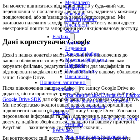
Медіаплеєр
Ви можете відписатися від наших листів у будь-який час,
Медіатека
перейшовши за посиланням для відписки, наданим у кожному
Навігація
повідомленні, або зв’язавшись з нами безпосередньо. Ми
Налаштування
вживаємо належних заходів безпеки для захисту вашої адреси
Плейлисти
електронної пошти та запобігання несанкціонованому доступу.
Файли
Flacbox
Дані користувачів Google
Аудіоплеєр
З'єднання
Локальні файли
Деякі з наших додатків мають можливість підключення до
Музична бібліотека
вашого облікового запису Google Drive, що дозволяє вам
Навігація
керувати файлами, редагувати аудіотеги для медіафайлів та
Налаштування
відтворювати медіаконтент, розташований у вашому обліковом
Плейлисти
записі Google Drive.
Поширені запитання
Після підключення вашого облікового запису Google Drive до
Evermusic
додатку, він використовує токен доступу OAuth та офіційний
Яка різниця між Evermusic і Flacbo
Google Drive SDK
для обробки запитів до сервера Google Drive.
В чому різниця між Evermusic і
Ми не зберігаємо жодної вашої персональної інформації при
Evermusic Premium
підключенні вашого облікового запису Google Drive. Уся ваша
Evertag
персональна інформація та дані підключення, включаючи токен
Яка різниця між Evertag та Evertag
доступу, надійно зберігаються локально на вашому пристрої в
Premium
Keychain — захищеному системному сховищі.
Evervideo
Яка різниця між Evervideo та
Ви контролюєте свій доступ. Якщо ви коли-небудь захочете