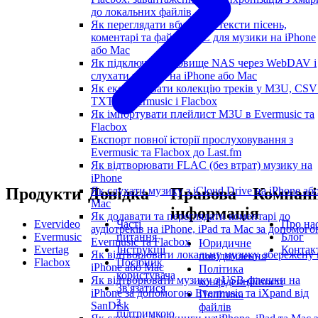
до локальних файлів
Як переглядати вбудовані тексти пісень,
коментарі та файли LRC для музики на iPhone
або Mac
Як підключити сховище NAS через WebDAV і
слухати музику на iPhone або Mac
Як експортувати колекцію треків у M3U, CSV
TXT в Evermusic і Flacbox
Як імпортувати плейлист M3U в Evermusic та
Flacbox
Експорт повної історії прослуховування з
Evermusic та Flacbox до Last.fm
Як відтворювати FLAC (без втрат) музику на
iPhone
Як слухати музику з iCloud Drive на iPhone аб
Продукти
Довідка
Правова
Компані
Mac
інформація
Як додавати та переглядати коментарі до
Evervideo
Часті
Про на
аудіотреків на iPhone, iPad та Mac за допомог
Evermusic
питання
Блог
Evermusic та Flacbox
Юридичне
Evertag
Інструкції
Контак
Як відтворювати локальну музику, збережену 
повідомлення
Flacbox
Посібник
iPhone або Mac
Політика
користувача
Як відтворювати музику з USB-флешки на
конфіденційності
Зв'язатися
iPhone за допомогою Evermusic та iXpand від
Політика
з
SanDisk
файлів
підтримкою