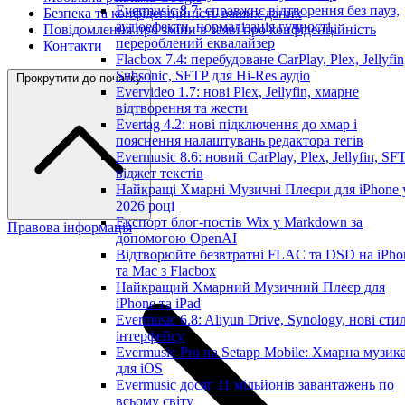
Evermusic 8.7: справжнє відтворення без пауз,
Безпека та конфіденційність ваших даних
аудіоефекти, нормалізація гучності,
Повідомлення про зміни в заяві про конфіденційність
перероблений еквалайзер
Контакти
Flacbox 7.4: перебудоване CarPlay, Plex, Jellyfin
Subsonic, SFTP для Hi-Res аудіо
Прокрутити до початку
Evervideo 1.7: нові Plex, Jellyfin, хмарне
відтворення та жести
Evertag 4.2: нові підключення до хмар і
пояснення налаштувань редактора тегів
Evermusic 8.6: новий CarPlay, Plex, Jellyfin, SFT
віджет текстів
Найкращі Хмарні Музичні Плеєри для iPhone 
2026 році
Експорт блог-постів Wix у Markdown за
Правова інформація
допомогою OpenAI
Відтворюйте безвтратні FLAC та DSD на iPho
та Mac з Flacbox
Найкращий Хмарний Музичний Плеєр для
iPhone та iPad
Evermusic 6.8: Aliyun Drive, Synology, нові стил
інтерфейсу
Evermusic Pro на Setapp Mobile: Хмарна музик
для iOS
Evermusic досяг 11 мільйонів завантажень по
всьому світу