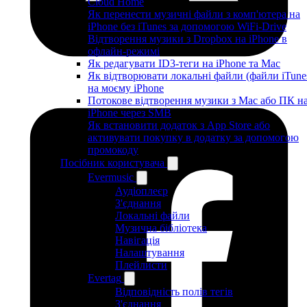
Cloud Home
Як перенести музичні файли з комп'ютера на
iPhone без iTunes за допомогою WiFi-Drive
Відтворення музики з Dropbox на iPhone в
офлайн-режимі
Як редагувати ID3-теги на iPhone та Mac
Як відтворювати локальні файли (файли iTune
на моєму iPhone
Потокове відтворення музики з Mac або ПК н
iPhone через SMB
Як встановити додаток з App Store або
активувати покупку в додатку за допомогою
промокоду
Посібник користувача
Evermusic
Аудіоплеєр
З'єднання
Локальні файли
Музична бібліотека
Навігація
Налаштування
Плейлисти
Evertag
Відповідність полів тегів
З'єднання