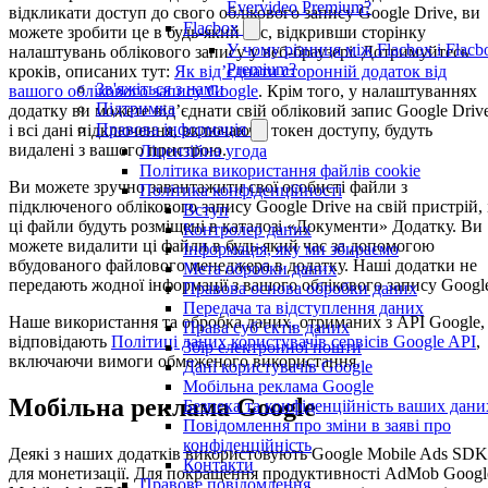
Evervideo Premium?
відкликати доступ до свого облікового запису Google Drive, ви
Flacbox
можете зробити це в будь-який час, відкривши сторінку
У чому різниця між Flacbox і Flacb
налаштувань облікового запису у веб-браузері. Дотримуйтесь
Premium?
кроків, описаних тут:
Як від’єднати сторонній додаток від
Зв'яжіться з нами
вашого облікового запису Google
. Крім того, у налаштуваннях
Підтримка
додатку ви можете від’єднати свій обліковий запис Google Drive
Правова інформація
і всі дані підключення, включаючи токен доступу, будуть
видалені з вашого пристрою.
Ліцензійна угода
Політика використання файлів cookie
Ви можете зручно завантажити свої особисті файли з
Політика конфіденційності
підключеного облікового запису Google Drive на свій пристрій, 
Вступ
ці файли будуть розміщені в каталозі «Документи» Додатку. Ви
Контролер даних
можете видалити ці файли в будь-який час за допомогою
Інформація, яку ми збираємо
вбудованого файлового менеджера в додатку. Наші додатки не
Мета обробки даних
передають жодної інформації з вашого облікового запису Googl
Правова основа обробки даних
Передача та відступлення даних
Наше використання та обробка даних, отриманих з API Google,
Права суб’єктів даних
відповідають
Політиці даних користувачів сервісів Google API
,
Збір електронної пошти
включаючи вимоги обмеженого використання.
Дані користувачів Google
Мобільна реклама Google
Мобільна реклама Google
Безпека та конфіденційність ваших дани
Повідомлення про зміни в заяві про
конфіденційність
Деякі з наших додатків використовують Google Mobile Ads SDK
Контакти
для монетизації. Для покращення продуктивності AdMob Googl
Правове повідомлення