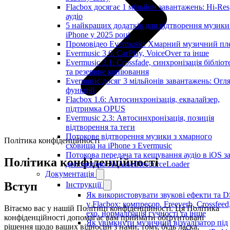
Flacbox досягає 1 мільйон завантажень: Hi-Res
аудіо
5 найкращих додатків для відтворення музики
iPhone у 2025 році
Промовідео Evermusic: Хмарний музичний пл
Evermusic 3.6: CarPlay, VoiceOver та інше
Evermusic 3.1: Crossfade, синхронізація бібліот
та резервне копіювання
Evermusic досяг 3 мільйонів завантажень: Огл
функцій
Flacbox 1.6: Автосинхронізація, еквалайзер,
підтримка OPUS
Evermusic 2.3: Автосинхронізація, позиція
відтворення та теги
Потокове відтворення музики з хмарного
Політика конфіденційності
сховища на iPhone з Evermusic
Потокова передача та кешування аудіо в iOS з
Політика конфіденційності
допомогою AVAssetResourceLoader
Документація
Вступ
Інструкції
Як використовувати звукові ефекти та 
у Flacbox: компресор, Freeverb, Crossfeed
Вітаємо вас у нашій Політиці конфіденційності. Ця Політика
ехо, нормалізація гучності та інше
конфіденційності допомагає вам приймати обґрунтовані
Як увімкнути музичний візуалізатор під
рішення щодо ваших відносин з нами, тому, будь ласка,