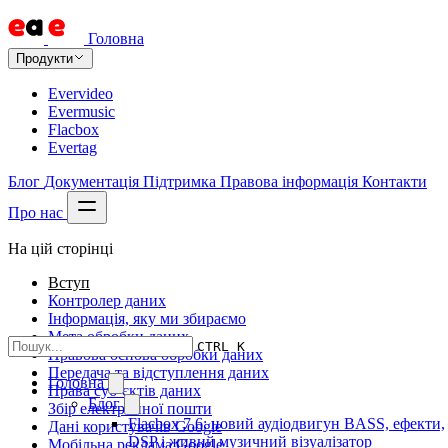
Головна
Продукти
Evervideo
Evermusic
Flacbox
Evertag
Блог
Документація
Підтримка
Правова інформація
Контакти
Про нас
На цій сторінці
Вступ
Контролер даних
Інформація, яку ми збираємо
Мета обробки даних
CTRL K
Правова основа обробки даних
Передача та відступлення даних
Головна
Права суб’єктів даних
Блог
Збір електронної пошти
Flacbox 7.6: новий аудіодвигун BASS, ефекти,
Дані користувачів Google
DSP і живий музичний візуалізатор
Мобільна реклама Google