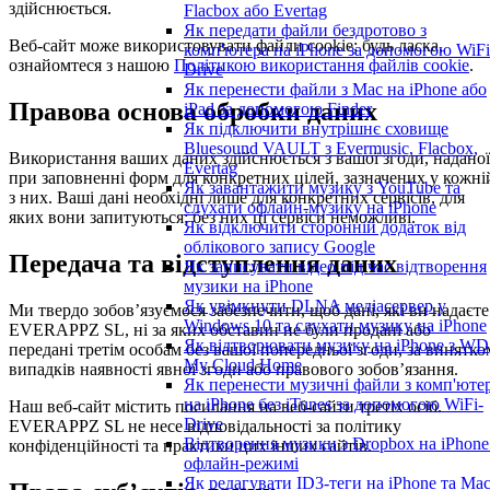
здійснюється.
Flacbox або Evertag
Як передати файли бездротово з
Веб-сайт може використовувати файли cookie; будь ласка,
комп'ютера на iPhone за допомогою WiFi
ознайомтеся з нашою
Політикою використання файлів cookie
.
Drive
Як перенести файли з Mac на iPhone або
Правова основа обробки даних
iPad за допомогою Finder
Як підключити внутрішнє сховище
Bluesound VAULT з Evermusic, Flacbox,
Використання ваших даних здійснюється з вашої згоди, наданої
Evertag
при заповненні форм для конкретних цілей, зазначених у кожні
Як завантажити музику з YouTube та
з них. Ваші дані необхідні лише для конкретних сервісів, для
слухати офлайн-музику на iPhone
яких вони запитуються; без них ці сервіси неможливі.
Як відключити сторонній додаток від
облікового запису Google
Передача та відступлення даних
Як записувати відео під час відтворення
музики на iPhone
Як увімкнути DLNA медіасервер у
Ми твердо зобов’язуємося забезпечити, щоб дані, які ви надаєте
Windows 10 та слухати музику на iPhone
EVERAPPZ SL, ні за яких обставин не були продані або
Як відтворювати музику на iPhone з WD
передані третім особам без вашої попередньої згоди, за винятко
My Cloud Home
випадків наявності явної згоди або правового зобов’язання.
Як перенести музичні файли з комп'юте
на iPhone без iTunes за допомогою WiFi-
Наш веб-сайт містить посилання на веб-сайти третіх осіб.
Drive
EVERAPPZ SL не несе відповідальності за політику
Відтворення музики з Dropbox на iPhone
конфіденційності та практики цих інших сайтів.
офлайн-режимі
Як редагувати ID3-теги на iPhone та Ma