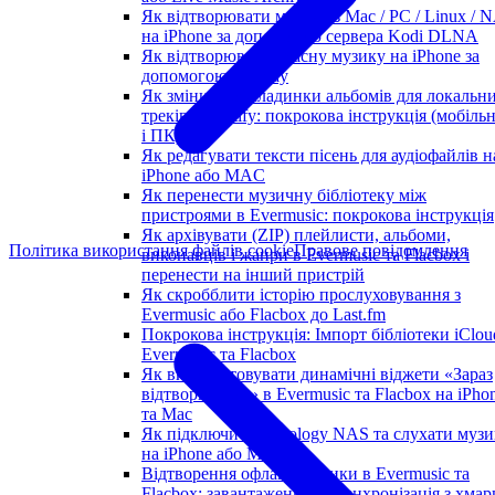
Як відтворювати музику з Mac / PC / Linux / 
на iPhone за допомогою сервера Kodi DLNA
Як відтворювати власну музику на iPhone за
допомогою CarPlay
Як змінити обкладинки альбомів для локальн
треків у Spotify: покрокова інструкція (мобіль
і ПК)
Як редагувати тексти пісень для аудіофайлів н
iPhone або MAC
Як перенести музичну бібліотеку між
пристроями в Evermusic: покрокова інструкція
Як архівувати (ZIP) плейлисти, альбоми,
Політика використання файлів cookie
Правове повідомлення
виконавців і жанри в Evermusic та Flacbox і
перенести на інший пристрій
Як скробблити історію прослуховування з
Evermusic або Flacbox до Last.fm
Покрокова інструкція: Імпорт бібліотеки iClou
Evermusic та Flacbox
Як використовувати динамічні віджети «Зараз
відтворюється» в Evermusic та Flacbox на iPho
та Mac
Як підключити Synology NAS та слухати музи
на iPhone або Mac
Відтворення офлайн-музики в Evermusic та
Flacbox: завантаження та синхронізація з хмар