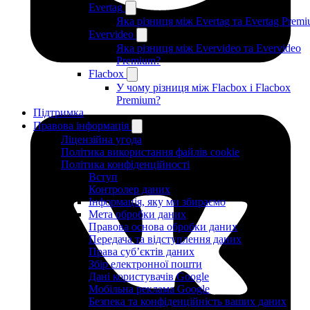
Evertag
Яка різниця між Evertag та Evertag Prem
Evervideo
Яка різниця між Evervideo та Evervideo
Premium?
Flacbox
У чому різниця між Flacbox і Flacbox
Premium?
Підтримка
Правова інформація
Ліцензійна угода
Політика використання файлів cookie
Політика конфіденційності
Вступ
Контролер даних
Інформація, яку ми збираємо
Мета обробки даних
Правова основа обробки даних
Передача та відступлення даних
Права суб’єктів даних
Збір електронної пошти
Дані користувачів Google
Мобільна реклама Google
Безпека та конфіденційність ваших даних