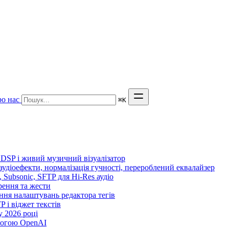
о нас
⌘
K
 DSP і живий музичний візуалізатор
 аудіоефекти, нормалізація гучності, перероблений еквалайзер
n, Subsonic, SFTP для Hi-Res аудіо
орення та жести
ення налаштувань редактора тегів
TP і віджет текстів
 2026 році
могою OpenAI