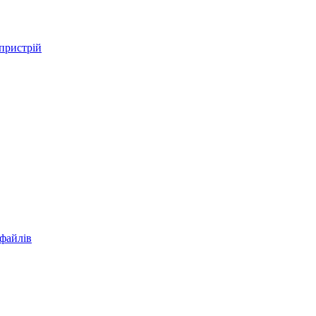
 пристрій
 файлів