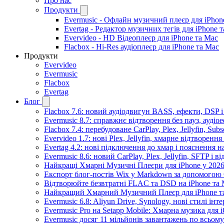
Про нас
Продукти
Evermusic - Офлайн музичний плеєр для iPhon
Evertag - Редактор музичних тегів для iPhone 
Evervideo - HD Відеоплеєр для iPhone та Mac
Flacbox - Hi-Res аудіоплеєр для iPhone та Mac
Продукти
Evervideo
Evermusic
Flacbox
Evertag
Блог
Flacbox 7.6: новий аудіодвигун BASS, ефекти, DSP 
Evermusic 8.7: справжнє відтворення без пауз, аудіо
Flacbox 7.4: перебудоване CarPlay, Plex, Jellyfin, Sub
Evervideo 1.7: нові Plex, Jellyfin, хмарне відтворення
Evertag 4.2: нові підключення до хмар і пояснення 
Evermusic 8.6: новий CarPlay, Plex, Jellyfin, SFTP і в
Найкращі Хмарні Музичні Плеєри для iPhone у 2026
Експорт блог-постів Wix у Markdown за допомогою
Відтворюйте безвтратні FLAC та DSD на iPhone та M
Найкращий Хмарний Музичний Плеєр для iPhone та
Evermusic 6.8: Aliyun Drive, Synology, нові стилі інт
Evermusic Pro на Setapp Mobile: Хмарна музика для 
Evermusic досяг 11 мільйонів завантажень по всьому