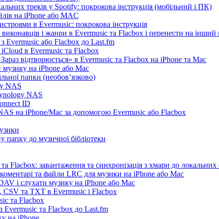
льних треків у Spotify: покрокова інструкція (мобільний і ПК)
айлів на iPhone або MAC
истроями в Evermusic: покрокова інструкція
 виконавців і жанри в Evermusic та Flacbox і перенести на інший
 Evermusic або Flacbox до Last.fm
iCloud в Evermusic та Flacbox
араз відтворюється» в Evermusic та Flacbox на iPhone та Mac
 музику на iPhone або Mac
льної папки (необов’язково)
ogy NAS
Synology NAS
onnect ID
NAS на iPhone/Mac за допомогою Evermusic або Flacbox
музики
у папку до музичної бібліотеки
та Flacbox: завантаження та синхронізація з хмари до локальних
, коментарі та файли LRC для музики на iPhone або Mac
AV і слухати музику на iPhone або Mac
 CSV та TXT в Evermusic і Flacbox
ic та Flacbox
 Evermusic та Flacbox до Last.fm
у на iPhone