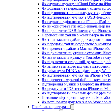
Як слухати музику з iCloud Drive на iPh
Як додавати та переглядати коментарі до
Як відтворювати локальну музику, збере
Як відтворювати музику з USB-флешки н
Як слухати аудіокниги на iPhone, iPad т
Як використовувати аудіо еквалайзер на i
Як підключити USB-флешку до iPhone та
Перенесення файлів з комп'ютера на iP
Як завантажити файли до хмарного схови
Як передати файли бездротово з комп'ют
Як перенести файли з Mac на iPhone або
Як підключити внутрішнє сховище Blues
Як завантажити музику з YouTube та сл
Як відключити сторонній додаток від об
Як записувати відео під час відтворення
Як увімкнути DLNA медіасервер у Windo
Як відтворювати музику на iPhone з W
Як перенести музичні файли з комп'ютер
Відтворення музики з Dropbox на iPhon
Як редагувати ID3-теги на iPhone та Ma
Як відтворювати локальні файли (файли 
Потокове відтворення музики з Mac або
Як встановити додаток з App Store або
Посібник користувача