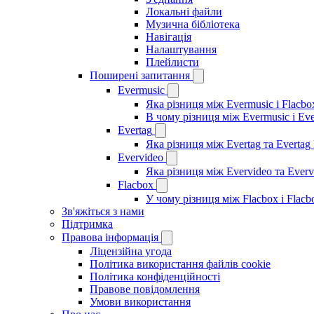
Локальні файли
Музична бібліотека
Навігація
Налаштування
Плейлисти
Поширені запитання
Evermusic
Яка різниця між Evermusic і Flacbo
В чому різниця між Evermusic і Ev
Evertag
Яка різниця між Evertag та Evertag
Evervideo
Яка різниця між Evervideo та Ever
Flacbox
У чому різниця між Flacbox і Flac
Зв'яжіться з нами
Підтримка
Правова інформація
Ліцензійна угода
Політика використання файлів cookie
Політика конфіденційності
Правове повідомлення
Умови використання