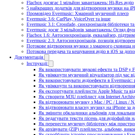
Flacbox досягає 1 мільйон завантажень: Hi-Res аудіо
5 найкращих додатків для відтворення музики на iPh
Промовідео Evermusic: Хмарний музичний плеєр
Evermusic 3.6: CarPlay, VoiceOver та інше
Evermusic 3.1: Crossfade, синхронізація бібліотеки 
Evermusic досяг 3 мільйонів завантажень: Огляд фу
Flacbox 1.6: Автосинхронізація, еквалайзер, підтр
Evermusic 2.3: Автосинхронізація, позиція відтворен
Потокове відтворення музики з хмарного сховища на
Потокова передача та кешування аудіо в iOS за до
Документація
Інструкції
Як використовувати звукові ефекти та DSP у Fla
Як увімкнути музичний візуалізатор під час ві
Як використовувати аудіоефекти в Evermusic: р
Як увімкнути та використовувати відтворення 
Як експортувати плейлисти Apple Music та ві
Як створити M3U плейлист для Internet Archive
Як відтворювати музику з Mac / PC / Linux /
Як відтворювати власну музику на iPhone за 
Як змінити обкладинки альбомів для локальних
Як редагувати тексти пісень для аудіофайлів 
Як перенести музичну бібліотеку між пристроя
Як архівувати (ZIP) плейлисти, альбоми, викон
Як скробблити історію прослуховування з Ever