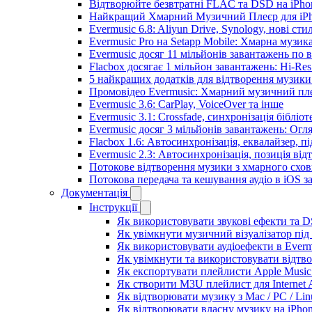
Відтворюйте безвтратні FLAC та DSD на iPhon
Найкращий Хмарний Музичний Плеєр для iPho
Evermusic 6.8: Aliyun Drive, Synology, нові сти
Evermusic Pro на Setapp Mobile: Хмарна музик
Evermusic досяг 11 мільйонів завантажень по в
Flacbox досягає 1 мільйон завантажень: Hi-Res
5 найкращих додатків для відтворення музики 
Промовідео Evermusic: Хмарний музичний пл
Evermusic 3.6: CarPlay, VoiceOver та інше
Evermusic 3.1: Crossfade, синхронізація бібліо
Evermusic досяг 3 мільйонів завантажень: Огл
Flacbox 1.6: Автосинхронізація, еквалайзер, 
Evermusic 2.3: Автосинхронізація, позиція від
Потокове відтворення музики з хмарного схов
Потокова передача та кешування аудіо в iOS 
Документація
Інструкції
Як використовувати звукові ефекти та DSP
Як увімкнути музичний візуалізатор під 
Як використовувати аудіоефекти в Evermu
Як увімкнути та використовувати відтво
Як експортувати плейлисти Apple Music 
Як створити M3U плейлист для Internet A
Як відтворювати музику з Mac / PC / Li
Як відтворювати власну музику на iPho