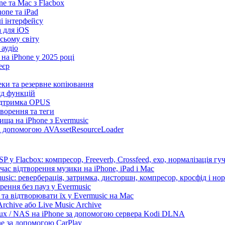
e та Mac з Flacbox
ne та iPad
лі інтерфейсу
а для iOS
сьому світу
 аудіо
на iPhone у 2025 році
еєр
теки та резервне копіювання
яд функцій
підтримка OPUS
творення та теги
ища на iPhone з Evermusic
за допомогою AVAssetResourceLoader
 у Flacbox: компресор, Freeverb, Crossfeed, ехо, нормалізація гуч
час відтворення музики на iPhone, iPad і Mac
sic: реверберація, затримка, дисторшн, компресор, кросфід і нор
рення без пауз у Evermusic
та відтворювати їх у Evermusic на Mac
rchive або Live Music Archive
nux / NAS на iPhone за допомогою сервера Kodi DLNA
ne за допомогою CarPlay