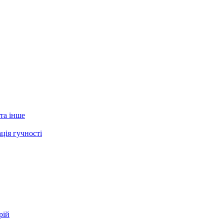
 та інше
ція гучності
рій