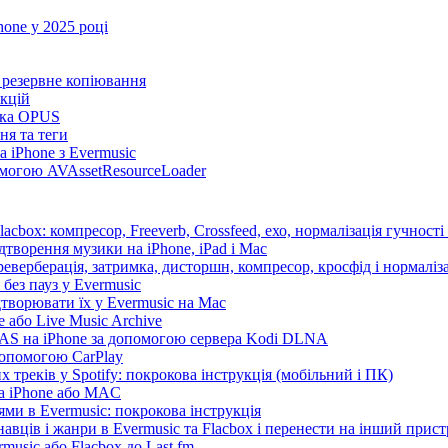
one у 2025 році
та резервне копіювання
нкцій
имка OPUS
ня та теги
 iPhone з Evermusic
помогою AVAssetResourceLoader
cbox: компресор, Freeverb, Crossfeed, ехо, нормалізація гучності
дтворення музики на iPhone, iPad і Mac
еверберація, затримка, дисторшн, компресор, кросфід і нормаліза
без пауз у Evermusic
дтворювати їх у Evermusic на Mac
 або Live Music Archive
 NAS на iPhone за допомогою сервера Kodi DLNA
допомогою CarPlay
 треків у Spotify: покрокова інструкція (мобільний і ПК)
на iPhone або MAC
ми в Evermusic: покрокова інструкція
авців і жанри в Evermusic та Flacbox і перенести на інший прист
music або Flacbox до Last.fm