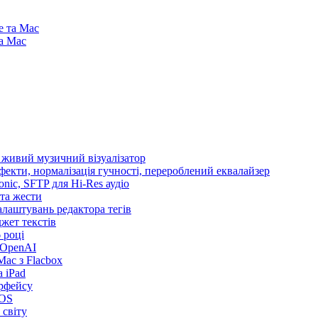
e та Mac
та Mac
і живий музичний візуалізатор
ефекти, нормалізація гучності, перероблений еквалайзер
sonic, SFTP для Hi-Res аудіо
 та жести
налаштувань редактора тегів
іджет текстів
 році
 OpenAI
ac з Flacbox
 iPad
ерфейсу
iOS
 світу