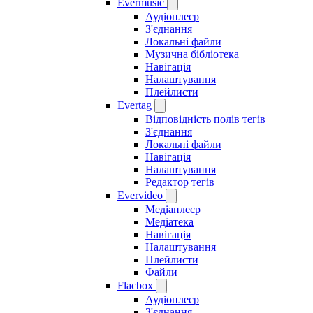
Evermusic
Аудіоплеєр
З'єднання
Локальні файли
Музична бібліотека
Навігація
Налаштування
Плейлисти
Evertag
Відповідність полів тегів
З'єднання
Локальні файли
Навігація
Налаштування
Редактор тегів
Evervideo
Медіаплеєр
Медіатека
Навігація
Налаштування
Плейлисти
Файли
Flacbox
Аудіоплеєр
З'єднання