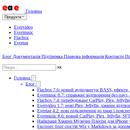
Головна
Продукти
Evervideo
Evermusic
Flacbox
Evertag
Блог
Документація
Підтримка
Правова інформація
Контакти
Пр
⌘
K
Головна
Блог
Flacbox 7.6: новий аудіодвигун BASS, ефекти,
Evermusic 8.7: справжнє відтворення без пауз,
Flacbox 7.4: перебудоване CarPlay, Plex, Jellyfi
Evervideo 1.7: нові Plex, Jellyfin, хмарне відтв
Evertag 4.2: нові підключення до хмар і поясн
Evermusic 8.6: новий CarPlay, Plex, Jellyfin, SF
Найкращі Хмарні Музичні Плеєри для iPhone у
Експорт блог-постів Wix у Markdown за допо