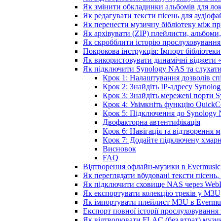
Як змінити обкладинки альбомів для лока
Як редагувати тексти пісень для аудіоф
Як перенести музичну бібліотеку між пр
Як архівувати (ZIP) плейлисти, альбоми,
Як скробблити історію прослуховування з
Покрокова інструкція: Імпорт бібліотеки 
Як використовувати динамічні віджети «З
Як підключити Synology NAS та слухати
Крок 1: Налаштування дозволів спі
Крок 2: Знайдіть IP-адресу Synol
Крок 3: Знайдіть мережеві порти 
Крок 4: Увімкніть функцію QuickC
Крок 5: Підключення до Synology 
Двофакторна автентифікація
Крок 6: Навігація та відтворення 
Крок 7: Додайте підключену хмарн
Висновок
FAQ
Відтворення офлайн-музики в Evermusic 
Як переглядати вбудовані тексти пісень
Як підключити сховище NAS через WebD
Як експортувати колекцію треків у M3U,
Як імпортувати плейлист M3U в Evermus
Експорт повної історії прослуховування з
Як відтворювати FLAC (без втрат) музик