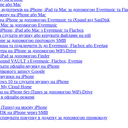
one або Mac
 аудіотреків на iPhone, iPad та Mac за допомогою Evermusic та Fl
жену на iPhone або Mac
а iPhone за допомогою Evermusic та iXpand від SanDisk
а Mac за допомогою Evermusic
Phone, iPad або Mac з Evermusic та Flacbox
 слухати музику або керувати файлами на ній
hone за допомогою протоколу SMB
ща та підключити їх до Evermusic, Flacbox або Evertag
ера на iPhone за допомогою WiFi-Drive
 iPad за допомогою Finder
ound VAULT з Evermusic, Flacbox, Evertag
ухати офлайн-музику на iPhone
лікового запису Google
 музики на iPhone
ws 10 та слухати музику на iPhone
D My Cloud Home
а на iPhone без iTunes за допомогою WiFi-Drive
e в офлайн-режимі
c
iTunes) на моєму iPhone
 ПК на iPhone через SMB
 активувати покупку в додатку за допомогою промокоду