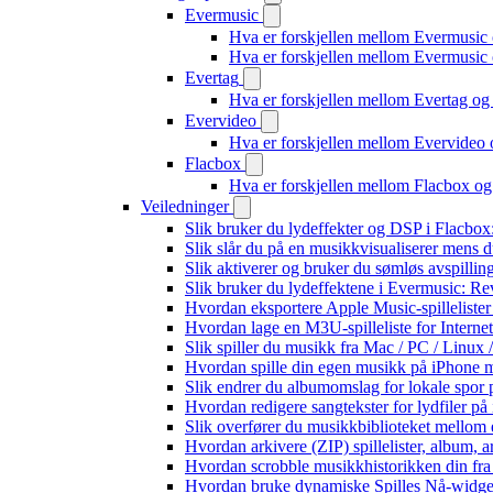
Evermusic
Hva er forskjellen mellom Evermusic
Hva er forskjellen mellom Evermusi
Evertag
Hva er forskjellen mellom Evertag o
Evervideo
Hva er forskjellen mellom Evervideo
Flacbox
Hva er forskjellen mellom Flacbox o
Veiledninger
Slik bruker du lydeffekter og DSP i Flacbo
Slik slår du på en musikkvisualiserer mens 
Slik aktiverer og bruker du sømløs avspillin
Slik bruker du lydeffektene i Evermusic: R
Hvordan eksportere Apple Music-spilleliste
Hvordan lage en M3U-spilleliste for Interne
Slik spiller du musikk fra Mac / PC / Lin
Hvordan spille din egen musikk på iPhone 
Slik endrer du albumomslag for lokale spor p
Hvordan redigere sangtekster for lydfiler p
Slik overfører du musikkbiblioteket mellom e
Hvordan arkivere (ZIP) spillelister, album, a
Hvordan scrobble musikkhistorikken din fra 
Hvordan bruke dynamiske Spilles Nå-widge