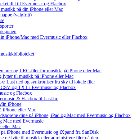
teket ditt til Evermusic og Flacbox
l musikk på din iPhone eller Mac
 mappe (valgfritt)
sse
sporter
nksjonen
din iPhone/Mac med Evermusic eller Flacbox
 musikkbiblioteket
ntarer og LRC-filer for musikk på iPhone eller Mac
ytter til musikk på iPhone eller Mac
: Last ned og synkroniser fra sky til lokale filer
, CSV og TXT i Evermusic og Flacbox
music og Flacbox
vermusic & Flacbox til Last.fm
Min iPhone
å iPhone eller Mac
lydsporene dine på iPhone, iPad og Mac med Evermusic og Flacbox
 og Mac med Evermusic
e eller Mac
 på iPhone med Evermusic og iXpand fra SanDisk
og lytte til musikk eller administrere filer på den