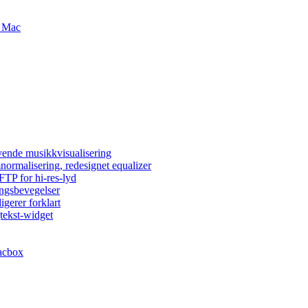
g Mac
vende musikkvisualisering
normalisering, redesignet equalizer
FTP for hi-res-lyd
ingsbevegelser
igerer forklart
tekst-widget
acbox