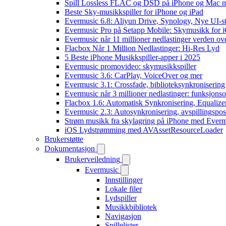
Spill Lossless FLAC og DSD på iPhone og Mac 
Beste Sky-musikkspiller for iPhone og iPad
Evermusic 6.8: Aliyun Drive, Synology, Nye UI-st
Evermusic Pro på Setapp Mobile: Skymusikk for 
Evermusic når 11 millioner nedlastinger verden ov
Flacbox Når 1 Million Nedlastinger: Hi-Res Lyd
5 Beste iPhone Musikkspiller-apper i 2025
Evermusic promovideo: skymusikkspiller
Evermusic 3.6: CarPlay, VoiceOver og mer
Evermusic 3.1: Crossfade, biblioteksynkronisering
Evermusic når 3 millioner nedlastinger: funksjonso
Flacbox 1.6: Automatisk Synkronisering, Equalize
Evermusic 2.3: Autosynkronisering, avspillingspos
Strøm musikk fra skylagring på iPhone med Ever
iOS Lydstrømming med AVAssetResourceLoader
Brukerstøtte
Dokumentasjon
Brukerveiledning
Evermusic
Innstillinger
Lokale filer
Lydspiller
Musikkbibliotek
Navigasjon
Spillelister