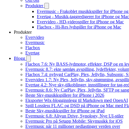
Om oss
Produkter
Evermusic - Frakoblet musikkspiller for iPhone o
Evertag - Musikk-taggredigerer for iPhone og Mac
Evervideo - HD-videospiller for iPhone og Mac
Flacbox - Hi-Res lydspiller for iPhone og Mac
Produkter
Evervideo
Evermusic
Flacbox
Evertag
Blogg
Flacbox 7.6: Ny BASS-lydmotor, effekter, DSP og en le
Evermusic 8.7: ekte sømløs avspilling, lydeffekter, volum
Flacbox 7.4: nybygd CarPlay, Plex, Jellyfin, Subsonic, S
Evervideo 1.7: Ny Plex, Jellyfin, sky-strømming, avspill
Evertag 4.2: Nye sky-tilkoblinger, innstillinger for tag-red
Evermusic 8.6: Ny CarPlay, Plex, Jellyfin, SFTP og sang
Beste Sky-musikkspillere for iPhone i 2026
Eksporter Wix-blogginnlegg til Markdown med OpenAI
Spill Lossless FLAC og DSD på iPhone og Mac med Fl
Beste Sky-musikkspiller for iPhone og iPad
Evermusic 6.8: Aliyun Drive, Synology, Nye UI-stiler
Evermusic Pro på Setapp Mobile: Skymusikk for iOS
Evermusic når 11 millioner nedlastinger verden over