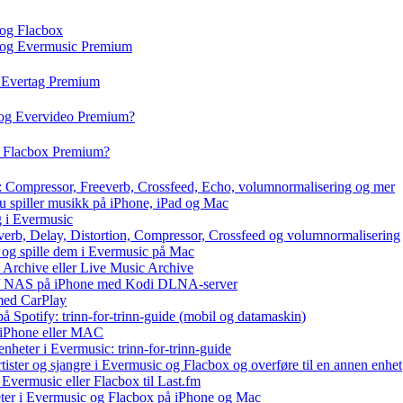
 og Flacbox
c og Evermusic Premium
g Evertag Premium
 og Evervideo Premium?
g Flacbox Premium?
x: Compressor, Freeverb, Crossfeed, Echo, volumnormalisering og mer
du spiller musikk på iPhone, iPad og Mac
g i Evermusic
everb, Delay, Distortion, Compressor, Crossfeed og volumnormalisering
r og spille dem i Evermusic på Mac
t Archive eller Live Music Archive
ux / NAS på iPhone med Kodi DLNA-server
med CarPlay
å Spotify: trinn-for-trinn-guide (mobil og datamaskin)
å iPhone eller MAC
nheter i Evermusic: trinn-for-trinn-guide
rtister og sjangre i Evermusic og Flacbox og overføre til en annen enhet
Evermusic eller Flacbox til Last.fm
ter i Evermusic og Flacbox på iPhone og Mac