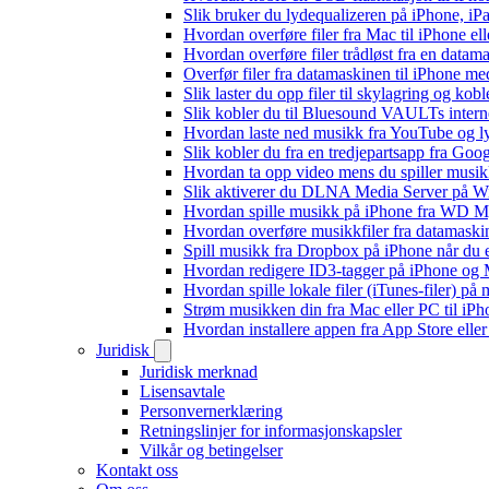
Slik bruker du lydequalizeren på iPhone, i
Hvordan overføre filer fra Mac til iPhone el
Hvordan overføre filer trådløst fra en data
Overfør filer fra datamaskinen til iPhone 
Slik laster du opp filer til skylagring og kob
Slik kobler du til Bluesound VAULTs intern
Hvordan laste ned musikk fra YouTube og lyt
Slik kobler du fra en tredjepartsapp fra Goo
Hvordan ta opp video mens du spiller musi
Slik aktiverer du DLNA Media Server på Wi
Hvordan spille musikk på iPhone fra WD
Hvordan overføre musikkfiler fra datamaski
Spill musikk fra Dropbox på iPhone når du e
Hvordan redigere ID3-tagger på iPhone og
Hvordan spille lokale filer (iTunes-filer) på
Strøm musikken din fra Mac eller PC til i
Hvordan installere appen fra App Store elle
Juridisk
Juridisk merknad
Lisensavtale
Personvernerklæring
Retningslinjer for informasjonskapsler
Vilkår og betingelser
Kontakt oss