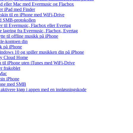
Pad eller Mac med Evermusic og Flacbox
ler iPad med Finder
maskin til en iPhone med WiFi-Drive
med SMB-protokollen
ler til Evermusic, Flacbox eller Evertag
e lagring fra Evermusic, Flacbox, Evertag
te til offline musikk på iPhone
gle-kontoen din
kk på iPhone
ndows 10 og spiller musikken din på iPhone
 My Cloud Home
n til iPhone uten iTunes med WiFi-Drive
r frakoblet
 Mac
 min iPhone
Phone med SMB
r aktivere kjøp i appen med en innløsningskode