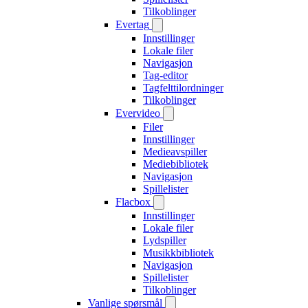
Tilkoblinger
Evertag
Innstillinger
Lokale filer
Navigasjon
Tag-editor
Tagfelttilordninger
Tilkoblinger
Evervideo
Filer
Innstillinger
Medieavspiller
Mediebibliotek
Navigasjon
Spillelister
Flacbox
Innstillinger
Lokale filer
Lydspiller
Musikkbibliotek
Navigasjon
Spillelister
Tilkoblinger
Vanlige spørsmål