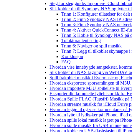
Steg-for-steg guide: Importere iCloud-biblio
Slik kobler du til Synology NAS og lytter ti
Trinn 1: Konfigurer tillatelser for delt
Trinn 2: Finn Synology NAS IP-adre
Trinn 3: Finn Synology NAS nettverk
Trinn 4: Aktiver QuickConnect ID-fu
Trinn 5: Koble til Synology NAS på 
Tofaktorautentisering
Trinn 6: Naviger og spill musikk
Trinn 7: Legg til tilkoblet skymappe i
Konklusjon
FAQ
Hvordan vise innebygde sangtekster, komme
Slik kobler du NAS-lagring via WebDAV og l
Spill frakoblet musikk i Evermusic og Flacbox
Hvordan eksportere sporsamlingen til M3U
Hvordan importere M3U-spilleliste til Ever
Eksporter din komplette lyttehistorikk fra E
Hvordan Spille FLAC (Tapsfri) Musikk på 
Hvordan streame musikk fra iCloud Drive p
Hvordan legge til og vise kommentarer på 
Hvordan lytte til lydbøker på iPhone, iPad
Hvordan spille lokal musikk lagret pa iPhon
Hvordan spille musikk fra USB-minnepinne
Hvordan koble en USB-flashstasjon til iPhone 