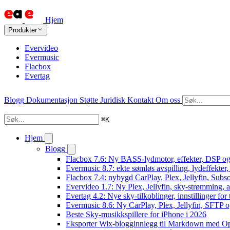
Hjem
Produkter
Evervideo
Evermusic
Flacbox
Evertag
Blogg
Dokumentasjon
Støtte
Juridisk
Kontakt
Om oss
⌘
K
Hjem
Blogg
Flacbox 7.6: Ny BASS-lydmotor, effekter, DSP og
Evermusic 8.7: ekte sømløs avspilling, lydeffekter
Flacbox 7.4: nybygd CarPlay, Plex, Jellyfin, Subso
Evervideo 1.7: Ny Plex, Jellyfin, sky-strømming, a
Evertag 4.2: Nye sky-tilkoblinger, innstillinger for 
Evermusic 8.6: Ny CarPlay, Plex, Jellyfin, SFTP o
Beste Sky-musikkspillere for iPhone i 2026
Eksporter Wix-blogginnlegg til Markdown med 