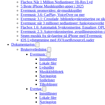
Flacbox Når 1 Million Nedlastinger: Hi-Res Lyd
5 Beste iPhone Musikkspiller-apper i 2025
Evermusic promovideo: skymusikkspiller
Evermusic 3.6: CarPlay, VoiceOver og mer
Evermusic 3.1: Crossfade, biblioteksynkronisering og si
Evermusic når 3 millioner nedlastinger: funksjonsoverikt
Flacbox 1.6: Automatisk Synkronisering, Equalizer, OPU
Evermusic 2.3: Autosynkronisering, avspillingsposisjon 
Strøm musikk fra skylagring på iPhone med Evermusic
iOS Lydstrømming med AVAssetResourceLoader
Dokumentasjon
Brukerveiledning
Evermusic
Innstillinger
Lokale filer
Lydspiller
Musikkbibliotek
Navigasjon
Spillelister
Tilkoblinger
Evertag
Innstillinger
Lokale filer
Navigasjon