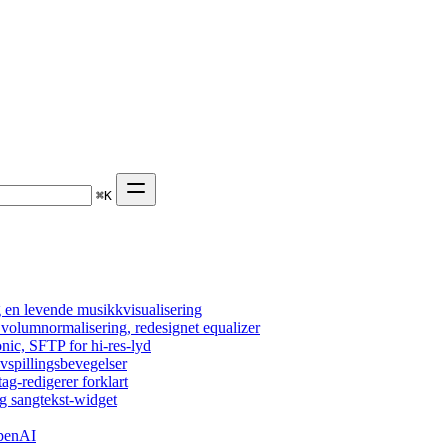
⌘
K
 en levende musikkvisualisering
, volumnormalisering, redesignet equalizer
nic, SFTP for hi-res-lyd
vspillingsbevegelser
tag-redigerer forklart
g sangtekst-widget
OpenAI