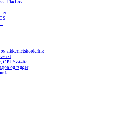
med Flacbox
iler
iOS
er
 og sikkerhetskopiering
verikt
r, OPUS-støtte
isjon og tagger
music