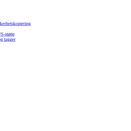
kkerhetskopiering
S-støtte
og tagger