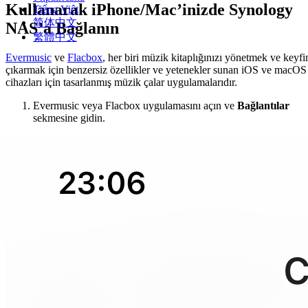
Kullanarak iPhone/Mac’inizde Synology
Tiếng Việt
简体中文
NAS’a Bağlanın
繁體中文
Evermusic
ve
Flacbox
, her biri müzik kitaplığınızı yönetmek ve keyfi
çıkarmak için benzersiz özellikler ve yetenekler sunan iOS ve macOS
cihazları için tasarlanmış müzik çalar uygulamalarıdır.
Evermusic veya Flacbox uygulamasını açın ve
Bağlantılar
sekmesine gidin.