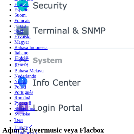
English
Español
Suomi
Français
עברית
हिन्दी
Hrvatski
Magyar
Bahasa Indonesia
Italiano
日本語
한국어
Bahasa Melayu
Nederlands
Norsk
Polski
Português
Română
Русский
Slovenčina
Svenska
ไทย
Türkçe
Adım 5: Evermusic veya Flacbox
Українська