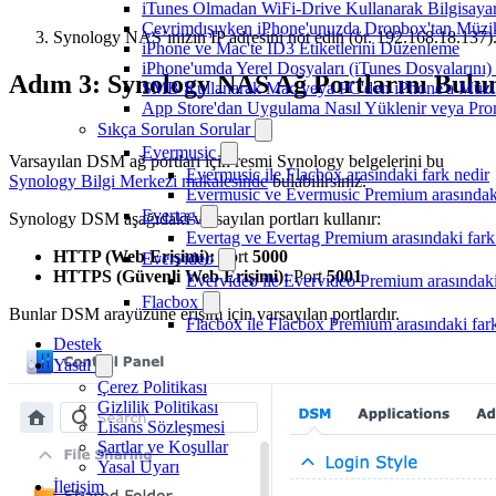
iTunes Olmadan WiFi-Drive Kullanarak Bilgisayard
Çevrimdışıyken iPhone'unuzda Dropbox'tan Müzi
Synology NAS’ınızın IP adresini not edin (ör. 192.168.18.137)
iPhone ve Mac'te ID3 Etiketlerini Düzenleme
iPhone'umda Yerel Dosyaları (iTunes Dosyalarını)
Adım 3: Synology NAS Ağ Portlarını Bulu
SMB Kullanarak Mac veya PC'den iPhone'a Müzi
App Store'dan Uygulama Nasıl Yüklenir veya Prom
Sıkça Sorulan Sorular
Evermusic
Varsayılan DSM ağ portları için resmi Synology belgelerini bu
Evermusic ile Flacbox arasındaki fark nedir
Synology Bilgi Merkezi makalesinde
bulabilirsiniz.
Evermusic ve Evermusic Premium arasındaki
Evertag
Synology DSM aşağıdaki varsayılan portları kullanır:
Evertag ve Evertag Premium arasındaki fark
HTTP (Web Erişimi):
Port
5000
Evervideo
HTTPS (Güvenli Web Erişimi):
Port
5001
Evervideo ile Evervideo Premium arasındaki
Flacbox
Bunlar DSM arayüzüne erişim için varsayılan portlardır.
Flacbox ile Flacbox Premium arasındaki far
Destek
Yasal
Çerez Politikası
Gizlilik Politikası
Lisans Sözleşmesi
Şartlar ve Koşullar
Yasal Uyarı
İletişim