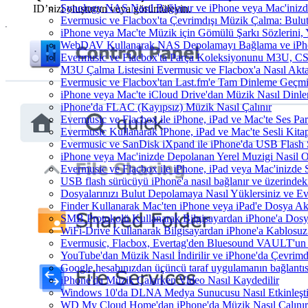
Synology NAS Nasıl Bağlanır ve iPhone veya Mac'inizd
ID’nizi oluşturun veya görüntüleyin.
Evermusic ve Flacbox'ta Çevrimdışı Müzik Çalma: Bulut
iPhone veya Mac'te Müzik için Gömülü Şarkı Sözlerini, 
WebDAV Kullanarak NAS Depolamayı Bağlama ve iPho
Evermusic ve Flacbox'ta Parça Koleksiyonunu M3U, C
M3U Çalma Listesini Evermusic ve Flacbox'a Nasıl Aktar
Evermusic ve Flacbox'tan Last.fm'e Tam Dinleme Geçmiş
iPhone veya Mac'te iCloud Drive'dan Müzik Nasıl Dinle
iPhone'da FLAC (Kayıpsız) Müzik Nasıl Çalınır
Evermusic ve Flacbox ile iPhone, iPad ve Mac'te Ses P
Evermusic Kullanarak iPhone, iPad ve Mac'te Sesli Kit
Evermusic ve SanDisk iXpand ile iPhone'da USB Flash 
iPhone veya Mac'inizde Depolanan Yerel Muzigi Nasil O
Evermusic ve Flacbox ile iPhone, iPad veya Mac'inizde S
USB flash sürücüyü iPhone'a nasıl bağlanır ve üzerindeki 
Dosyalarınızı Bulut Depolamaya Nasıl Yüklersiniz ve Ev
Finder Kullanarak Mac'ten iPhone veya iPad'e Dosya A
SMB Protokolü Kullanarak Bilgisayardan iPhone'a Dos
WiFi-Drive Kullanarak Bilgisayardan iPhone'a Kablosuz 
Evermusic, Flacbox, Evertag'den Bluesound VAULT'un dah
YouTube'dan Müzik Nasıl İndirilir ve iPhone'da Çevrimd
Google hesabınızdan üçüncü taraf uygulamanın bağlantısı
iPhone'da Müzik Çalarken Video Nasıl Kaydedilir
Windows 10'da DLNA Medya Sunucusu Nasıl Etkinleştiril
WD My Cloud Home'dan iPhone'da Müzik Nasıl Çalınır