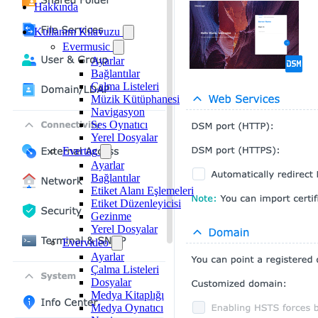
Hakkında
Kullanım Kılavuzu
Evermusic
Ayarlar
Bağlantılar
Çalma Listeleri
Müzik Kütüphanesi
Navigasyon
Ses Oynatıcı
Yerel Dosyalar
Evertag
Ayarlar
Bağlantılar
Etiket Alanı Eşlemeleri
Etiket Düzenleyicisi
Gezinme
Yerel Dosyalar
Evervideo
Ayarlar
Çalma Listeleri
Dosyalar
Medya Kitaplığı
Medya Oynatıcı