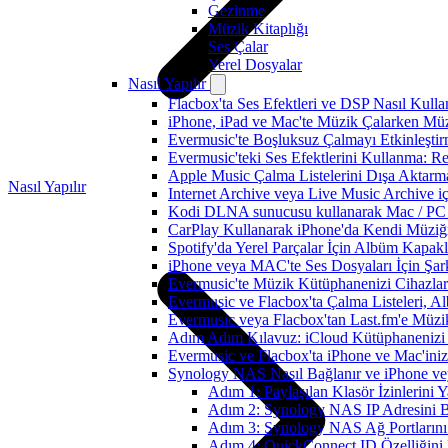
Gezinme
Müzik Kitaplığı
Ses Çalar
Yerel Dosyalar
Nasıl Yapılır
Flacbox'ta Ses Efektleri ve DSP Nasıl Kulla
iPhone, iPad ve Mac'te Müzik Çalarken Müzik
Evermusic'te Boşluksuz Çalmayı Etkinleşti
Evermusic'teki Ses Efektlerini Kullanma: R
Apple Music Çalma Listelerini Dışa Aktarm
Nasıl Yapılır
Internet Archive veya Live Music Archive i
Kodi DLNA sunucusu kullanarak Mac / PC / 
CarPlay Kullanarak iPhone'da Kendi Müziğin
Spotify'da Yerel Parçalar İçin Albüm Kapak
iPhone veya MAC'te Ses Dosyaları İçin Şark
Evermusic'te Müzik Kütüphanenizi Cihazlar
Evermusic ve Flacbox'ta Çalma Listeleri, Alb
Evermusic veya Flacbox'tan Last.fm'e Müzik
Adım Adım Kılavuz: iCloud Kütüphanenizi 
Evermusic ve Flacbox'ta iPhone ve Mac'ini
Synology NAS Nasıl Bağlanır ve iPhone vey
Adım 1: Paylaşılan Klasör İzinlerini Y
Adım 2: Synology NAS IP Adresini 
Adım 3: Synology NAS Ağ Portlarını
Adım 4: QuickConnect ID Özelliğini E