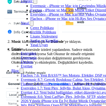
Ürünler
Evermusic - iPhone ve Mac için Çevrimdışı Müzik
Evertag - iPhone ve Mac için Müzik Etiket Düzenl
Evervideo - iPhone ve Mac için HD Video Oynatı
Flacbox - iPhone ve Mac için Hi-Res Ses Oynatıcı
Yasal
Çerez Politikası
Gizlilik Politikası
Lisans Sözleşmesi
Şartlar ve Koşullar
Music
klasörünü seçin ve
Düzenle
‘ye tıklayın.
Yasal Uyarı
Ürünler
İzinler
sekmesinde izinleri yapılandırın. Sadece müzik
Evervideo
dinlemeniz gerekiyorsa Salt Okunur ile misafir erişimini
Evermusic
etkinleştirin veya dosyaları değiştirmeniz gerekiyorsa
Flacbox
Okuma/Yazma’yı etkinleştirin. Değişiklikleri kaydedin.
Evertag
Blog
Flacbox 7.6: Yeni BASS™ Ses Motoru, Efektler, DSP ve 
Evermusic 8.7: Gerçek Boşluksuz Çalma, Ses Efektleri,
Flacbox 7.4: Yeniden inşa edilmiş CarPlay, Plex, Jellyfi
Evervideo 1.7: Yeni Plex, Jellyfin, Bulut Akışı, Oynatma
Evertag 4.2: Yeni bulut bağlantıları, etiket düzenleyici aya
Evermusic 8.6: Yeni CarPlay, Plex, Jellyfin, SFTP, sözler
2026 Yılında iPhone için En İyi Bulut Müzik Oynatıcılar
Wix Blog Yazılarını OpenAI ile Markdown'a Aktarma