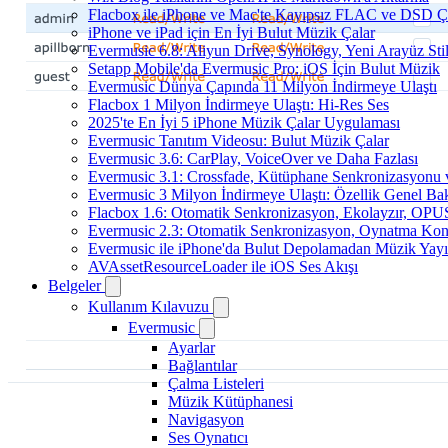
Flacbox ile iPhone ve Mac'te Kayıpsız FLAC ve DSD 
iPhone ve iPad için En İyi Bulut Müzik Çalar
Evermusic 6.8: Aliyun Drive, Synology, Yeni Arayüz Stil
Setapp Mobile'da Evermusic Pro: iOS İçin Bulut Müzik
Evermusic Dünya Çapında 11 Milyon İndirmeye Ulaştı
Flacbox 1 Milyon İndirmeye Ulaştı: Hi-Res Ses
2025'te En İyi 5 iPhone Müzik Çalar Uygulaması
Evermusic Tanıtım Videosu: Bulut Müzik Çalar
Evermusic 3.6: CarPlay, VoiceOver ve Daha Fazlası
Evermusic 3.1: Crossfade, Kütüphane Senkronizasyonu
Evermusic 3 Milyon İndirmeye Ulaştı: Özellik Genel Bak
Flacbox 1.6: Otomatik Senkronizasyon, Ekolayzır, OPU
Evermusic 2.3: Otomatik Senkronizasyon, Oynatma Kon
Evermusic ile iPhone'da Bulut Depolamadan Müzik Yayı
AVAssetResourceLoader ile iOS Ses Akışı
Belgeler
Kullanım Kılavuzu
Evermusic
Ayarlar
Bağlantılar
Çalma Listeleri
Müzik Kütüphanesi
Navigasyon
Ses Oynatıcı