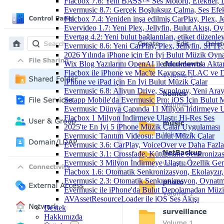
Flacbox 7.6: Yeni BASS™ Ses Motoru, Efektler, D
Evermusic 8.7: Gerçek Boşluksuz Çalma, Ses Efek
Flacbox 7.4: Yeniden inşa edilmiş CarPlay, Plex, J
Evervideo 1.7: Yeni Plex, Jellyfin, Bulut Akışı, O
Evertag 4.2: Yeni bulut bağlantıları, etiket düzenley
Evermusic 8.6: Yeni CarPlay, Plex, Jellyfin, SFTP, 
2026 Yılında iPhone için En İyi Bulut Müzik Oynat
Wix Blog Yazılarını OpenAI ile Markdown'a Akt
Flacbox ile iPhone ve Mac'te Kayıpsız FLAC ve
iPhone ve iPad için En İyi Bulut Müzik Çalar
Evermusic 6.8: Aliyun Drive, Synology, Yeni Arayü
Setapp Mobile'da Evermusic Pro: iOS İçin Bulut 
Evermusic Dünya Çapında 11 Milyon İndirmeye U
Flacbox 1 Milyon İndirmeye Ulaştı: Hi-Res Ses
2025'te En İyi 5 iPhone Müzik Çalar Uygulaması
Evermusic Tanıtım Videosu: Bulut Müzik Çalar
Evermusic 3.6: CarPlay, VoiceOver ve Daha Fazla
Evermusic 3.1: Crossfade, Kütüphane Senkroniza
Evermusic 3 Milyon İndirmeye Ulaştı: Özellik Gen
Flacbox 1.6: Otomatik Senkronizasyon, Ekolayzı
Evermusic 2.3: Otomatik Senkronizasyon, Oynatm
Evermusic ile iPhone'da Bulut Depolamadan Müzi
AVAssetResourceLoader ile iOS Ses Akışı
Destek
Hakkımızda