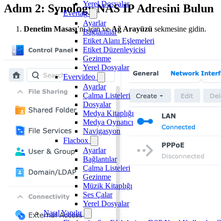
Yerel Dosyalar
Adım 2: Synology NAS IP Adresini Bulun
Evertag
Ayarlar
Denetim Masası
’nı açın ve
Ağ Arayüzü
sekmesine gidin.
Bağlantılar
Etiket Alanı Eşlemeleri
Etiket Düzenleyicisi
Gezinme
Yerel Dosyalar
Evervideo
Ayarlar
Çalma Listeleri
Dosyalar
Medya Kitaplığı
Medya Oynatıcı
Navigasyon
Flacbox
Ayarlar
Bağlantılar
Çalma Listeleri
Gezinme
Müzik Kitaplığı
Ses Çalar
Yerel Dosyalar
Nasıl Yapılır