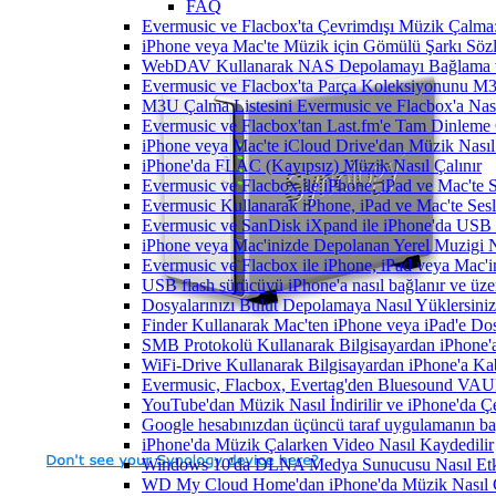
FAQ
Evermusic ve Flacbox'ta Çevrimdışı Müzik Çalma:
iPhone veya Mac'te Müzik için Gömülü Şarkı Sözle
WebDAV Kullanarak NAS Depolamayı Bağlama ve
Evermusic ve Flacbox'ta Parça Koleksiyonunu 
M3U Çalma Listesini Evermusic ve Flacbox'a Nasıl
Evermusic ve Flacbox'tan Last.fm'e Tam Dinleme 
iPhone veya Mac'te iCloud Drive'dan Müzik Nasıl
iPhone'da FLAC (Kayıpsız) Müzik Nasıl Çalınır
Evermusic ve Flacbox ile iPhone, iPad ve Mac'te
Evermusic Kullanarak iPhone, iPad ve Mac'te Ses
Evermusic ve SanDisk iXpand ile iPhone'da USB 
iPhone veya Mac'inizde Depolanan Yerel Muzigi N
Evermusic ve Flacbox ile iPhone, iPad veya Mac'in
USB flash sürücüyü iPhone'a nasıl bağlanır ve üzer
Dosyalarınızı Bulut Depolamaya Nasıl Yüklersiniz
Finder Kullanarak Mac'ten iPhone veya iPad'e D
SMB Protokolü Kullanarak Bilgisayardan iPhone
WiFi-Drive Kullanarak Bilgisayardan iPhone'a Kab
Evermusic, Flacbox, Evertag'den Bluesound VAULT'
YouTube'dan Müzik Nasıl İndirilir ve iPhone'da Ç
Google hesabınızdan üçüncü taraf uygulamanın bağl
iPhone'da Müzik Çalarken Video Nasıl Kaydedilir
Windows 10'da DLNA Medya Sunucusu Nasıl Etkinle
WD My Cloud Home'dan iPhone'da Müzik Nasıl Ç