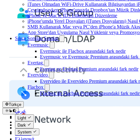
iTunes Olmadan WiFi-Drive Kullanarak Bilgisayardan iPh
Çevrimdışıyken iPhone'unuzda Dropbox'tan Müzik Dinl
iPhone ve Mac'te ID3 Etiketlerini Düzenleme
iPhone'umda Yerel Dosyaları (iTunes Dosyalarını) Nasıl
SMB Kullanarak Mac veya PC'den iPhone'a Müzik Akış
App Store'dan Uygulama Nasıl Yüklenir veya Promosyon 
Sıkça Sorulan Sorular
Evermusic
Evermusic ile Flacbox arasındaki fark nedir
Evermusic ve Evermusic Premium arasındaki fark 
Evertag
Evertag ve Evertag Premium arasındaki fark nedir
Evervideo
Evervideo ile Evervideo Premium arasındaki fark 
Flacbox
Flacbox ile Flacbox Premium arasındaki fark nedir
Türkçe
عربي
Català
Light
Čeština
Dark
Dansk
System
Deutsch
Ελληνικά