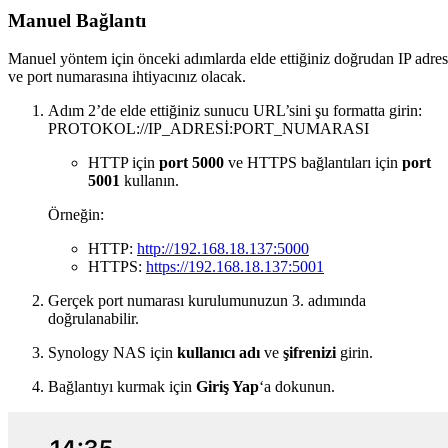
Manuel Bağlantı
Manuel yöntem için önceki adımlarda elde ettiğiniz doğrudan IP adres
ve port numarasına ihtiyacınız olacak.
Adım 2’de elde ettiğiniz sunucu URL’sini şu formatta girin:
PROTOKOL://IP_ADRESİ:PORT_NUMARASI
HTTP için
port 5000
ve HTTPS bağlantıları için
port
5001
kullanın.
Örneğin:
HTTP:
http://192.168.18.137:5000
HTTPS:
https://192.168.18.137:5001
Gerçek port numarası kurulumunuzun 3. adımında
doğrulanabilir.
Synology NAS için
kullanıcı adı
ve
şifrenizi
girin.
Bağlantıyı kurmak için
Giriş Yap
‘a dokunun.