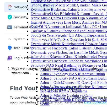
Flacbox'ta Ses Efektleri ve DSP Nasıl Kullanılır:
iPhone, iPad ve Mac'te Müzik Çalarken Müzik Görsel
Evermusic'te Boşluksuz Çalmayı Etkinleştirme ve
Evermusic'teki Ses Efektlerini Kullanma: Reverb,
Apple Music Çalma Listelerini Dışa Aktarma ve M
Internet Archive veya Live Music Archive için M3
Kodi DLNA sunucusu kullanarak Mac / PC / Linux 
CarPlay Kullanarak iPhone'da Kendi Müziğinizi Na
Spotify'da Yerel Parçalar İçin Albüm Kapaklarını
iPhone veya MAC'te Ses Dosyaları İçin Şarkı Sözl
Evermusic'te Müzik Kütüphanenizi Cihazlar Arası
Evermusic ve Flacbox'ta Çalma Listeleri, Albümler,
Evermusic veya Flacbox'tan Last.fm'e Müzik Geçmi
Adım Adım Kılavuz: iCloud Kütüphanenizi Everm
Evermusic ve Flacbox'ta iPhone ve Mac'inizde Di
Synology NAS Nasıl Bağlanır ve iPhone veya Mac
Veya web tarayıcınızı kullanarak
find.synology.com
adresini
Adım 1: Paylaşılan Klasör İzinlerini Yapıland
ziyaret edin.
Adım 2: Synology NAS IP Adresini Bulun
Adım 3: Synology NAS Ağ Portlarını Bulu
Adım 4: QuickConnect ID Özelliğini Etkinle
Adım 5: Evermusic veya Flacbox Kullanar
İki Faktörlü Kimlik Doğrulama
Adım 6: Müzikte Gezinin ve Çalın
Adım 7: Bağlı Bulut Klasörünü Müzik Kitap
Sonuç