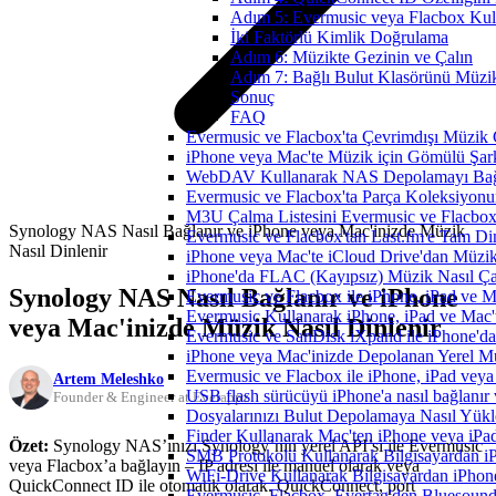
Adım 5: Evermusic veya Flacbox Kul
İki Faktörlü Kimlik Doğrulama
Adım 6: Müzikte Gezinin ve Çalın
Adım 7: Bağlı Bulut Klasörünü Müzik
Sonuç
FAQ
Evermusic ve Flacbox'ta Çevrimdışı Müzik 
iPhone veya Mac'te Müzik için Gömülü Şarkı
WebDAV Kullanarak NAS Depolamayı Bağl
Evermusic ve Flacbox'ta Parça Koleksiyo
M3U Çalma Listesini Evermusic ve Flacbox'a
Synology NAS Nasıl Bağlanır ve iPhone veya Mac'inizde Müzik
Evermusic ve Flacbox'tan Last.fm'e Tam Di
Nasıl Dinlenir
iPhone veya Mac'te iCloud Drive'dan Müzik
iPhone'da FLAC (Kayıpsız) Müzik Nasıl Çal
Synology NAS Nasıl Bağlanır ve iPhone
Evermusic ve Flacbox ile iPhone, iPad ve 
Evermusic Kullanarak iPhone, iPad ve Mac'
veya Mac'inizde Müzik Nasıl Dinlenir
Evermusic ve SanDisk iXpand ile iPhone'd
iPhone veya Mac'inizde Depolanan Yerel Mu
Evermusic ve Flacbox ile iPhone, iPad veya 
Artem Meleshko
USB flash sürücüyü iPhone'a nasıl bağlanır v
Founder & Engineer at Everappz
Dosyalarınızı Bulut Depolamaya Nasıl Yükle
Finder Kullanarak Mac'ten iPhone veya iPa
Özet:
Synology NAS’ınızı Synology’nin yerel API’si ile Evermusic
SMB Protokolü Kullanarak Bilgisayardan i
veya Flacbox’a bağlayın – IP adresi ile manuel olarak veya
WiFi-Drive Kullanarak Bilgisayardan iPhone
QuickConnect ID ile otomatik olarak. QuickConnect, port
Evermusic, Flacbox, Evertag'den Bluesound 