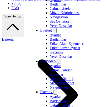
Sonuç
Bağlantılar
FAQ
Çalma Listeleri
Müzik Kütüphanesi
Scroll to top
Navigasyon
Ses Oynatıcı
Yerel Dosyalar
Evertag
Ayarlar
Belgeler
Bağlantılar
Etiket Alanı Eşlemeleri
Etiket Düzenleyicisi
Gezinme
Yerel Dosyalar
Evervideo
Ayarlar
Çalma Listeleri
Dosyalar
Medya Kitaplığı
Medya Oynatıcı
Navigasyon
Flacbox
Ayarlar
Bağlantılar
Çalma Listeleri