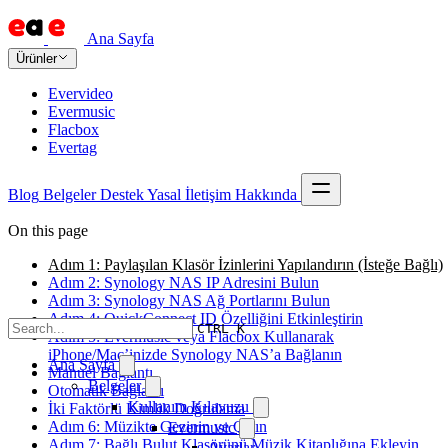
Ana Sayfa
Ürünler
Evervideo
Evermusic
Flacbox
Evertag
Blog
Belgeler
Destek
Yasal
İletişim
Hakkında
On this page
Adım 1: Paylaşılan Klasör İzinlerini Yapılandırın (İsteğe Bağlı)
Adım 2: Synology NAS IP Adresini Bulun
Adım 3: Synology NAS Ağ Portlarını Bulun
Adım 4: QuickConnect ID Özelliğini Etkinleştirin
CTRL K
Adım 5: Evermusic veya Flacbox Kullanarak
iPhone/Mac’inizde Synology NAS’a Bağlanın
Ana Sayfa
Manuel Bağlantı
Belgeler
Otomatik Bağlantı
Kullanım Kılavuzu
İki Faktörlü Kimlik Doğrulama
Adım 6: Müzikte Gezinin ve Çalın
Evermusic
Adım 7: Bağlı Bulut Klasörünü Müzik Kitaplığına Ekleyin
Ayarlar