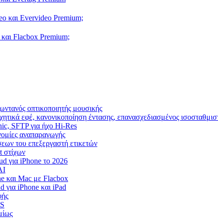
eo και Evervideo Premium;
 και Flacbox Premium;
ωντανός οπτικοποιητής μουσικής
χητικά εφέ, κανονικοποίηση έντασης, επανασχεδιασμένος ισοσταθμισ
nic, SFTP για ήχο Hi-Res
ρονομίες αναπαραγωγής
ίσεων του επεξεργαστή ετικετών
t στίχων
d για iPhone το 2026
AI
e και Mac με Flacbox
 για iPhone και iPad
φής
OS
μίως