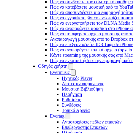
Πώς να συνδέσετε τον εσωτερικό αποθηκευ
Πώς να κατεβάσετε μουσική από το YouTub
Πώς να αποσυνδέσετε μια εφαρμογή τρίτου
Πώς να εγγράψετε βίντεο ενώ παίζει μουσι
Πώς να ενεργοποιήσετε τον DLNA Media Se
Πώς να αναπαράγετε μουσική στο iPhone
Πώς να μεταφέρετε αρχεία μουσικής από το
Αναπαραγωγή μουσικής από το Dropbox στο
Πώς να επεξεργαστείτε ID3 Tags σε iPhon
Πώς να αναπαράγετε τοπικά αρχεία (αρχεία
Κάντε streaming της μουσικής σας από Ma
Πώς να εγκαταστήσετε την εφαρμογή από τ
Οδηγός χρήστη
Evermusic
Ηχητικός Player
Λίστες αναπαραγωγής
Μουσική Βιβλιοθήκη
Πλοήγηση
Ρυθμίσεις
Συνδέσεις
Τοπικά Αρχεία
Evertag
Αντιστοιχίσεις πεδίων ετικετών
Επεξεργαστής Ετικετών
Πλοήγηση