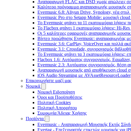
Αναπαραγωγή FLAC και DSD χωρίς απώλειες σε 
Καλύτερο πρόγραμμα αναπαραγωγής μουσικής στο 
Evermusic 6.8: Aliyun Drive, Synology, νέα στυλ
Evermusic Pro στο Setapp Mobile: μουσική cloud
Το Evermusic φτάνει τα 11 εκατομμύρια λήψεις 
Το Flacbox φτάνει 1 εκατομμύριο λήψεις: Hi-Res
Οι 5 καλύτερες εφαρμογές αναπαραγωγής μουσική
Βίντεο προώθησης Evermusic: αναπαραγωγέας μο
Evermusic 3.6: CarPlay, VoiceOver και πολλά ακ
Evermusic 3.1: Crossfade, συγχρονισμός βιβλιοθ
Το Evermusic φτάνει τα 3 εκατομμύρια λήψεις: 
Flacbox 1.6: Αυτόματος συγχρονισμός, Equalize
Evermusic 2.3: Αυτόματος συγχρονισμός, θέση α
Αναπαραγωγή μουσικής από αποθήκευση cloud στ
iOS Audio Streaming με AVAssetResourceLoader
Επικοινωνήστε μαζί μας
Νομικά
Νομική Ειδοποίηση
Όροι και Προϋποθέσεις
Πολιτική Cookies
Πολιτική Απορρήτου
Συμφωνία Άδειας Χρήσης
Προϊόντα
Evermusic - Αναπαραγωγή Μουσικής Εκτός Σύνδε
Evertag - Επεξεργαστής ετικετών μουσικής για i