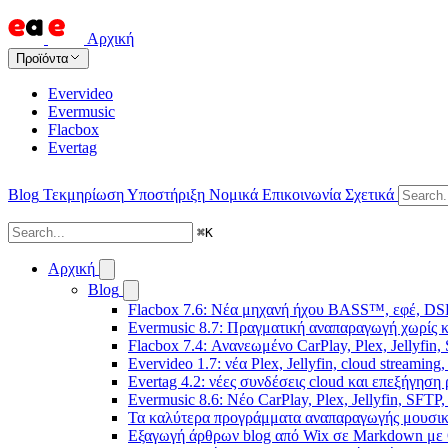
Αρχική
Προϊόντα
Evervideo
Evermusic
Flacbox
Evertag
Blog
Τεκμηρίωση
Υποστήριξη
Νομικά
Επικοινωνία
Σχετικά
⌘
K
Αρχική
Blog
Flacbox 7.6: Νέα μηχανή ήχου BASS™, εφέ, DSP
Evermusic 8.7: Πραγματική αναπαραγωγή χωρίς κ
Flacbox 7.4: Ανανεωμένο CarPlay, Plex, Jellyfin,
Evervideo 1.7: νέα Plex, Jellyfin, cloud streamin
Evertag 4.2: νέες συνδέσεις cloud και επεξήγησ
Evermusic 8.6: Νέο CarPlay, Plex, Jellyfin, SFTP
Τα καλύτερα προγράμματα αναπαραγωγής μουσική
Εξαγωγή άρθρων blog από Wix σε Markdown με