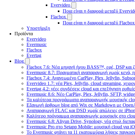
Evervideo
Ποια είναι η διαφορά μεταξύ Evervid
Flacbox
Ποια είναι η διαφορά μεταξύ Flacbox
Υποστήριξη
Προϊόντα
Evervideo
Evermusic
Flacbox
Evertag
Blog
Flacbox 7.6: Νέα μηχανή ήχου BASS™, εφέ, DSP και ζ
Evermusic 8.7: Πραγματική αναπαραγωγή χωρίς κενά, η
Flacbox 7.4: Ανανεωμένο CarPlay, Plex, Jellyfin, Subso
Evervideo 1.7: νέα Plex, Jellyfin, cloud streaming, χει
Evertag 4.2: νέες συνδέσεις cloud και επεξήγηση ρυθμ
Evermusic 8.6: Νέο CarPlay, Plex, Jellyfin, SFTP, widge
Τα καλύτερα προγράμματα αναπαραγωγής μουσικής clou
Εξαγωγή άρθρων blog από Wix σε Markdown με Open
Αναπαραγωγή FLAC και DSD χωρίς απώλειες σε iPhon
Καλύτερο πρόγραμμα αναπαραγωγής μουσικής στο cloud
Evermusic 6.8: Aliyun Drive, Synology, νέα στυλ διεπα
Evermusic Pro στο Setapp Mobile: μουσική cloud για i
Το Evermusic φτάνει τα 11 εκατομμύρια λήψεις παγκοσ