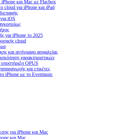
iPhone και Mac με Flacbox
cloud για iPhone και iPad
 διεπαφής
 για iOS
παγκοσμίως
 ήχος
ς για iPhone το 2025
υσικής cloud
όμα
ήκης και αντίγραφο ασφαλείας
επισκόπηση χαρακτηριστικών
r, υποστήριξη OPUS
ναπαραγωγής και ετικέτες
ο iPhone με το Evermusic
σης για iPhone και Mac
Phone και Mac