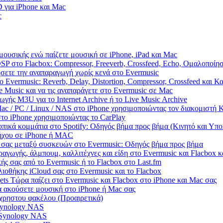
 για iPhone και Mac
c
μουσικής ενώ παίζετε μουσική σε iPhone, iPad και Mac
SP στο Flacbox: Compressor, Freeverb, Crossfeed, Echo, Ομαλοποίη
ήσετε την αναπαραγωγή χωρίς κενά στο Evermusic
 Evermusic: Reverb, Delay, Distortion, Compressor, Crossfeed και 
 Music και να τις αναπαράγετε στο Evermusic σε Mac
γής M3U για το Internet Archive ή το Live Music Archive
ac / PC / Linux / NAS στο iPhone χρησιμοποιώντας τον διακομιστ
το iPhone χρησιμοποιώντας το CarPlay
πικά κομμάτια στο Spotify: Οδηγός βήμα προς βήμα (Κινητό και Υπο
 ήχου σε iPhone ή MAC
 σας μεταξύ συσκευών στο Evermusic: Οδηγός βήμα προς βήμα
ραγωγής, άλμπουμ, καλλιτέχνες και είδη στο Evermusic και Flacbox 
ής σας από το Evermusic ή το Flacbox στο Last.fm
ιοθήκης iCloud σας στο Evermusic και το Flacbox
ts Τώρα παίζει στο Evermusic και Flacbox στο iPhone και Mac σας
 ακούσετε μουσική στο iPhone ή Mac σας
χρηστου φακέλου (Προαιρετικά)
 Synology NAS
 Synology NAS