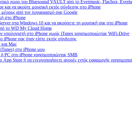
τικό χώρο του Bluesound VAULT από το Evermusic, Flacbox, Evert
e και να ακούτε μουσική εκτός σύνδεσης στο iPhone
 μέρους από τον λογαριασμό σας Google
κή στο iPhone
rver στα Windows 10 και να ακούσετε τη μουσική σας στο iPhone
 από το WD My Cloud Home
ν υπολογιστή στο iPhone χωρίς iTunes χρησιμοποιώντας WiFi-Drive
 iPhone σας όταν είστε εκτός σύνδεσης
e και Mac
 iTunes) στο iPhone μου
c ή PC στο iPhone χρησιμοποιώντας SMB
ο App Store ή να ενεργοποιήσετε αγορές εντός εφαρμογής χρησιμοπ