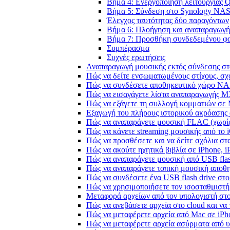
Βήμα 4: Ενεργοποίηση λειτουργίας 
Βήμα 5: Σύνδεση στο Synology NAS 
Έλεγχος ταυτότητας δύο παραγόντων
Βήμα 6: Πλοήγηση και αναπαραγωγή
Βήμα 7: Προσθήκη συνδεδεμένου φα
Συμπέρασμα
Συχνές ερωτήσεις
Αναπαραγωγή μουσικής εκτός σύνδεσης στο
Πώς να δείτε ενσωματωμένους στίχους, σχ
Πώς να συνδέσετε αποθηκευτικό χώρο NA
Πώς να εισαγάγετε λίστα αναπαραγωγής M3
Πώς να εξάγετε τη συλλογή κομματιών σε
Εξαγωγή του πλήρους ιστορικού ακρόασης α
Πώς να αναπαράγετε μουσική FLAC (χωρίς
Πώς να κάνετε streaming μουσικής από το 
Πώς να προσθέσετε και να δείτε σχόλια στα
Πώς να ακούτε ηχητικά βιβλία σε iPhone, 
Πώς να αναπαράγετε μουσική από USB flash
Πώς να αναπαράγετε τοπική μουσική αποθ
Πώς να συνδέσετε ένα USB flash drive στο 
Πώς να χρησιμοποιήσετε τον ισοσταθμιστή 
Μεταφορά αρχείων από τον υπολογιστή στ
Πώς να ανεβάσετε αρχεία στο cloud και να 
Πώς να μεταφέρετε αρχεία από Mac σε iPho
Πώς να μεταφέρετε αρχεία ασύρματα από υ