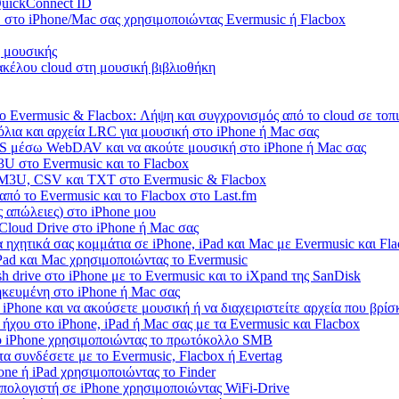
QuickConnect ID
στο iPhone/Mac σας χρησιμοποιώντας Evermusic ή Flacbox
 μουσικής
κέλου cloud στη μουσική βιβλιοθήκη
 Evermusic & Flacbox: Λήψη και συγχρονισμός από το cloud σε τοπι
όλια και αρχεία LRC για μουσική στο iPhone ή Mac σας
S μέσω WebDAV και να ακούτε μουσική στο iPhone ή Mac σας
U στο Evermusic και το Flacbox
 M3U, CSV και TXT στο Evermusic & Flacbox
πό το Evermusic και το Flacbox στο Last.fm
 απώλειες) στο iPhone μου
iCloud Drive στο iPhone ή Mac σας
 ηχητικά σας κομμάτια σε iPhone, iPad και Mac με Evermusic και Fl
iPad και Mac χρησιμοποιώντας το Evermusic
 drive στο iPhone με το Evermusic και το iXpand της SanDisk
ηκευμένη στο iPhone ή Mac σας
iPhone και να ακούσετε μουσική ή να διαχειριστείτε αρχεία που βρίσ
ήχου στο iPhone, iPad ή Mac σας με τα Evermusic και Flacbox
ο iPhone χρησιμοποιώντας το πρωτόκολλο SMB
τα συνδέσετε με το Evermusic, Flacbox ή Evertag
ne ή iPad χρησιμοποιώντας το Finder
πολογιστή σε iPhone χρησιμοποιώντας WiFi-Drive