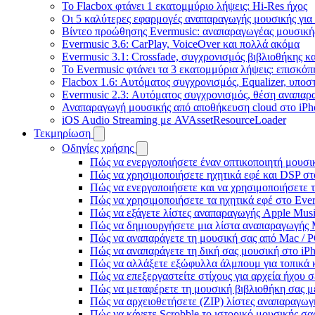
Το Flacbox φτάνει 1 εκατομμύριο λήψεις: Hi-Res ήχος
Οι 5 καλύτερες εφαρμογές αναπαραγωγής μουσικής για 
Βίντεο προώθησης Evermusic: αναπαραγωγέας μουσική
Evermusic 3.6: CarPlay, VoiceOver και πολλά ακόμα
Evermusic 3.1: Crossfade, συγχρονισμός βιβλιοθήκης κ
Το Evermusic φτάνει τα 3 εκατομμύρια λήψεις: επισκό
Flacbox 1.6: Αυτόματος συγχρονισμός, Equalizer, υπο
Evermusic 2.3: Αυτόματος συγχρονισμός, θέση αναπαρα
Αναπαραγωγή μουσικής από αποθήκευση cloud στο iPh
iOS Audio Streaming με AVAssetResourceLoader
Τεκμηρίωση
Οδηγίες χρήσης
Πώς να ενεργοποιήσετε έναν οπτικοποιητή μουσικ
Πώς να χρησιμοποιήσετε ηχητικά εφέ και DSP στο
Πώς να ενεργοποιήσετε και να χρησιμοποιήσετε 
Πώς να χρησιμοποιήσετε τα ηχητικά εφέ στο Everm
Πώς να εξάγετε λίστες αναπαραγωγής Apple Musi
Πώς να δημιουργήσετε μια λίστα αναπαραγωγής M3
Πώς να αναπαράγετε τη μουσική σας από Mac / 
Πώς να αναπαράγετε τη δική σας μουσική στο iP
Πώς να αλλάξετε εξώφυλλα άλμπουμ για τοπικά κ
Πώς να επεξεργαστείτε στίχους για αρχεία ήχου
Πώς να μεταφέρετε τη μουσική βιβλιοθήκη σας 
Πώς να αρχειοθετήσετε (ZIP) λίστες αναπαραγωγή
Πώς να κάνετε Scrobble το ιστορικό μουσικής σας