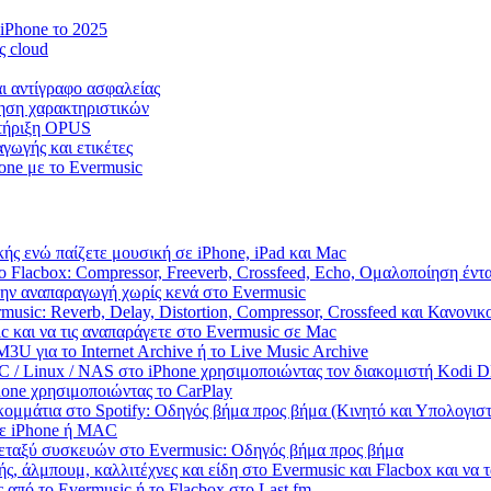
iPhone το 2025
ς cloud
αι αντίγραφο ασφαλείας
πηση χαρακτηριστικών
στήριξη OPUS
γωγής και ετικέτες
one με το Evermusic
ής ενώ παίζετε μουσική σε iPhone, iPad και Mac
 Flacbox: Compressor, Freeverb, Crossfeed, Echo, Ομαλοποίηση έντ
την αναπαραγωγή χωρίς κενά στο Evermusic
usic: Reverb, Delay, Distortion, Compressor, Crossfeed και Κανονι
c και να τις αναπαράγετε στο Evermusic σε Mac
U για το Internet Archive ή το Live Music Archive
PC / Linux / NAS στο iPhone χρησιμοποιώντας τον διακομιστή Kodi
hone χρησιμοποιώντας το CarPlay
ομμάτια στο Spotify: Οδηγός βήμα προς βήμα (Κινητό και Υπολογιστ
 σε iPhone ή MAC
μεταξύ συσκευών στο Evermusic: Οδηγός βήμα προς βήμα
ς, άλμπουμ, καλλιτέχνες και είδη στο Evermusic και Flacbox και να
 από το Evermusic ή το Flacbox στο Last.fm