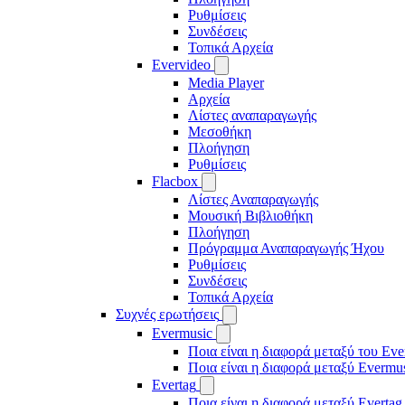
Ρυθμίσεις
Συνδέσεις
Τοπικά Αρχεία
Evervideo
Media Player
Αρχεία
Λίστες αναπαραγωγής
Μεσοθήκη
Πλοήγηση
Ρυθμίσεις
Flacbox
Λίστες Αναπαραγωγής
Μουσική Βιβλιοθήκη
Πλοήγηση
Πρόγραμμα Αναπαραγωγής Ήχου
Ρυθμίσεις
Συνδέσεις
Τοπικά Αρχεία
Συχνές ερωτήσεις
Evermusic
Ποια είναι η διαφορά μεταξύ του Eve
Ποια είναι η διαφορά μεταξύ Evermu
Evertag
Ποια είναι η διαφορά μεταξύ Evertag