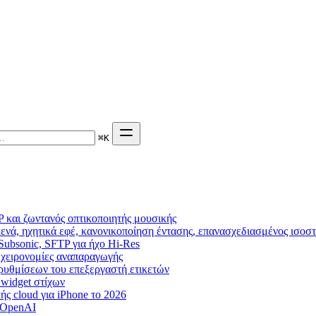
⌘
K
 και ζωντανός οπτικοποιητής μουσικής
ενά, ηχητικά εφέ, κανονικοποίηση έντασης, επανασχεδιασμένος ισοσ
 Subsonic, SFTP για ήχο Hi-Res
g, χειρονομίες αναπαραγωγής
η ρυθμίσεων του επεξεργαστή ετικετών
, widget στίχων
ς cloud για iPhone το 2026
 OpenAI