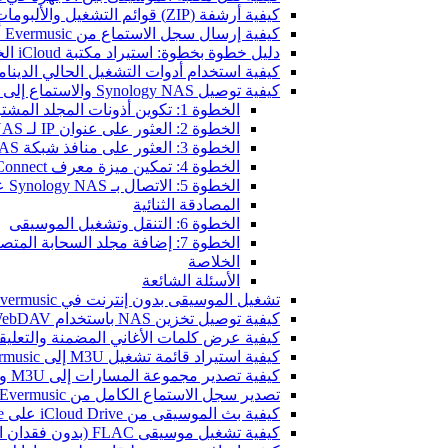
كيفية أرشفة (ZIP) قوائم التشغيل والألبومات والفنانين والأنواع في Evermusic و Flacbox ونقلها إلى جهاز آخر
كيفية إرسال سجل الاستماع من Evermusic أو Flacbox إلى Last.fm
دليل خطوة بخطوة: استيراد مكتبة iCloud الخاصة بك إلى Evermusic و Flacbox
كيفية استخدام أدوات التشغيل الحالي الديناميكية في Evermusic و Flacbox عل
كيفية توصيل Synology NAS والاستماع إلى الموسيقى على iPhone أو Mac
الخطوة 1: تكوين أذونات المجلد المشترك (اختياري)
الخطوة 2: العثور على عنوان IP لـ Synology NAS
الخطوة 3: العثور على منافذ شبكة Synology NAS
الخطوة 4: تمكين ميزة معرف QuickConnect
الخطوة 5: الاتصال بـ Synology NAS على iPhone/Mac باستخدام Evermusic أو Flacbox
المصادقة الثنائية
الخطوة 6: التنقل وتشغيل الموسيقى
الخطوة 7: إضافة مجلد السحابة المتصل إلى مكتبة الموسيقى
الخلاصة
الأسئلة الشائعة
تشغيل الموسيقى بدون إنترنت في Evermusic و Flacbox: التحميل والمزامنة من السحابة إلى الملفات المحلية
كيفية توصيل تخزين NAS باستخدام WebDAV والاستماع إلى الموسيقى على iPhone أو Mac
كيفية عرض كلمات الأغاني المضمنة والتعليقات وملفات LRC للموسيقى 
كيفية استيراد قائمة تشغيل M3U إلى Evermusic و Flacbox
كيفية تصدير مجموعة المسارات إلى M3U وCSV وTXT في Evermusic و Flacbox
تصدير سجل الاستماع الكامل من Evermusic و Flacbox إلى Last.fm
كيفية بث الموسيقى من iCloud Drive على iPhone أو Mac
كيفية تشغيل موسيقى FLAC (بدون فقدان الجودة) على iPhone