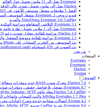
Evermusic يصل إلى 11 مليون تحميل حول العالم
Flacbox يصل إلى مليون تحميل: صوت عالي الدقة
أفضل 5 تطبيقات مشغل موسيقى للآيفون في 2025
فيديو ترويجي لـ Evermusic: مشغل الموسيقى السحابي
Evermusic 3.6: CarPlay وVoiceOver والمزيد
Evermusic 3.1: التلاشي المتقاطع ومزامنة المكتبة والنسخ الاحتياطي
Evermusic يصل إلى 3 ملايين تحميل: نظرة عامة على الميزات
Flacbox 1.6: مزامنة تلقائية، معادل صوت، دعم OPUS
Evermusic 2.3: مزامنة تلقائية وموضع التشغيل والعلامات
بث الموسيقى من التخزين السحابي على iPhone مع Evermusic
بث الصوت في iOS باستخدام AVAssetResourceLoader
من نحن
المنتجات
Evervideo
Evermusic
Flacbox
Evertag
المدونة
Flacbox 7.6: محرك صوت BASS جديد ومؤثرات ومعالج DSP ومصوّر موسيقي حي
Evermusic 8.7: تشغيل بلا فواصل حقيقي، ومؤثرات صوتية، وتسوية مستوى الصوت، ومكافئ صوتي مُعاد تصميمه
Flacbox 7.4: CarPlay معاد بناؤه، Plex، Jellyfin، Subsonic، SFTP لصوت Hi-Res
Evervideo 1.7: Plex وJellyfin والبث السحابي وإيماءات التشغيل
Evertag 4.2: اتصالات سحابية جديدة وشرح إعدادات محرر العلامات
Evermusic 8.6: تجربة CarPlay جديدة، Plex، Jellyfin، SFTP، وودجت كلمات الأغاني