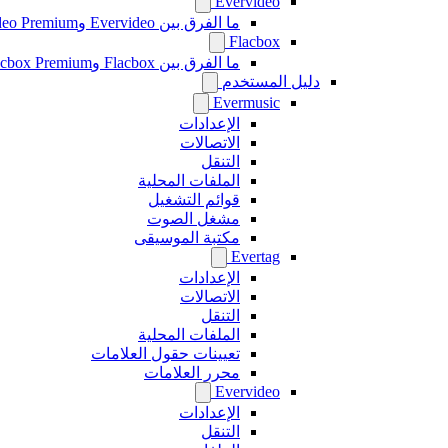
Evervideo
ما الفرق بين Evervideo وEvervideo Premium؟
Flacbox
ما الفرق بين Flacbox وFlacbox Premium؟
دليل المستخدم
Evermusic
الإعدادات
الاتصالات
التنقل
الملفات المحلية
قوائم التشغيل
مشغل الصوت
مكتبة الموسيقى
Evertag
الإعدادات
الاتصالات
التنقل
الملفات المحلية
تعيينات حقول العلامات
محرر العلامات
Evervideo
الإعدادات
التنقل