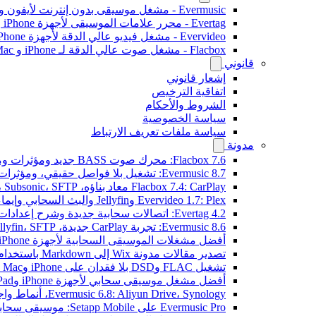
Evermusic - مشغل موسيقى بدون إنترنت لأيفون وماك
Evertag - محرر علامات الموسيقى لأجهزة iPhone و Mac
Evervideo - مشغل فيديو عالي الدقة لأجهزة iPhone وMac
Flacbox - مشغل صوت عالي الدقة لـ iPhone و Mac
قانوني
إشعار قانوني
اتفاقية الترخيص
الشروط والأحكام
سياسة الخصوصية
سياسة ملفات تعريف الارتباط
مدونة
Flacbox 7.6: محرك صوت BASS جديد ومؤثرات ومعالج DSP ومصوّر موسيقي حي
Evermusic 8.7: تشغيل بلا فواصل حقيقي، ومؤثرات صوتية، وتسوية مستوى الصوت، ومكافئ صوتي مُعاد تصميمه
Flacbox 7.4: CarPlay معاد بناؤه، Plex، Jellyfin، Subsonic، SFTP لصوت Hi-Res
Evervideo 1.7: Plex وJellyfin والبث السحابي وإيماءات التشغيل
Evertag 4.2: اتصالات سحابية جديدة وشرح إعدادات محرر العلامات
Evermusic 8.6: تجربة CarPlay جديدة، Plex، Jellyfin، SFTP، وودجت كلمات الأغاني
أفضل مشغلات الموسيقى السحابية لأجهزة iPhone في 2026
تصدير مقالات مدونة Wix إلى Markdown باستخدام OpenAI
تشغيل FLAC وDSD بلا فقدان على iPhone وMac مع Flacbox
أفضل مشغل موسيقى سحابي لأجهزة iPhone وiPad
Evermusic 6.8: Aliyun Drive، Synology، أنماط واجهة جديدة
Evermusic Pro على Setapp Mobile: موسيقى سحابية لـ iOS