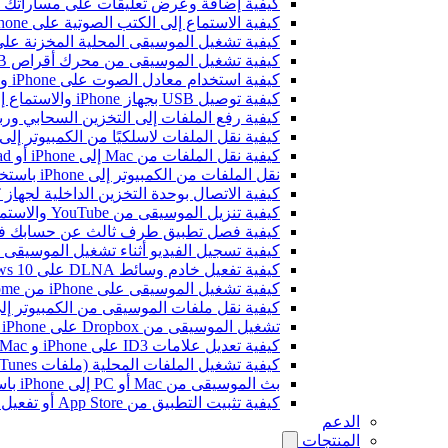
كيفية إضافة وعرض تعليقات على مساراتك الصوتية على iPhone وiPad وMac باستخد
كيفية الاستماع إلى الكتب الصوتية على iPhone وiPad وMac باستخدام Evermusic
كيفية تشغيل الموسيقى المحلية المخزنة على iPhone أو c
كيفية تشغيل الموسيقى من محرك أقراص USB على iPhone باستخدام Evermusic و iXpand من SanDisk
كيفية استخدام معادل الصوت على iPhone وiPad وMac مع Evermusic وFlacbox
كيفية توصيل USB بجهاز iPhone والاستماع إلى الموسيقى أو إدارة الملفات الموجودة عليه
كيفية رفع الملفات إلى التخزين السحابي وربطها بـ Evermusic أو Flacbox 
كيفية نقل الملفات لاسلكيًا من الكمبيوتر إلى iPhone باستخدام i-Fi Drive
كيفية نقل الملفات من Mac إلى iPhone أو iPad باستخدام Finder
نقل الملفات من الكمبيوتر إلى iPhone باستخدام بروتوكول SMB
كيفية الاتصال بوحدة التخزين الداخلية لجهاز Bluesound VAULT من Evermusic وFlacbox وEvertag
كيفية تنزيل الموسيقى من YouTube والاستماع إلى الموسيقى بدون اتصال على iPhone
كيفية فصل تطبيق طرف ثالث عن حسابك في ogle
كيفية تسجيل الفيديو أثناء تشغيل الموسيقى على e
كيفية تفعيل خادم وسائط DLNA على Windows 10 وتشغيل الموسيقى على iPhone
كيفية تشغيل الموسيقى على iPhone من WD My Cloud Home
كيفية نقل ملفات الموسيقى من الكمبيوتر إلى iPhone بدون iTunes باستخدام -Drive
تشغيل الموسيقى من Dropbox على iPhone عندما تكون غير متصل بالإنترنت
كيفية تعديل علامات ID3 على iPhone و Mac
كيفية تشغيل الملفات المحلية (ملفات iTunes) على iPhone
بث الموسيقى من Mac أو PC إلى iPhone باستخدام SMB
كيفية تثبيت التطبيق من App Store أو تفعيل الشراء داخل التطبيق باستخدام رمز استرداد ترويجي
الدعم
المنتجات