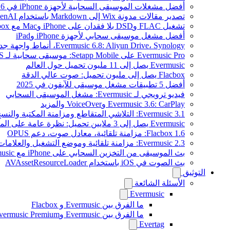
أفضل مشغلات الموسيقى السحابية لأجهزة iPhone في 2026
تصدير مقالات مدونة Wix إلى Markdown باستخدام OpenAI
تشغيل FLAC وDSD بلا فقدان على iPhone وMac مع Flacbox
أفضل مشغل موسيقى سحابي لأجهزة iPhone وiPad
Evermusic 6.8: Aliyun Drive، Synology، أنماط واجهة جديدة
Evermusic Pro على Setapp Mobile: موسيقى سحابية لـ iOS
Evermusic يصل إلى 11 مليون تحميل حول العالم
Flacbox يصل إلى مليون تحميل: صوت عالي الدقة
أفضل 5 تطبيقات مشغل موسيقى للآيفون في 2025
فيديو ترويجي لـ Evermusic: مشغل الموسيقى السحابي
Evermusic 3.6: CarPlay وVoiceOver والمزيد
Evermusic 3.1: التلاشي المتقاطع ومزامنة المكتبة والنسخ الاحتياطي
Evermusic يصل إلى 3 ملايين تحميل: نظرة عامة على الميزات
Flacbox 1.6: مزامنة تلقائية، معادل صوت، دعم OPUS
Evermusic 2.3: مزامنة تلقائية وموضع التشغيل والعلامات
بث الموسيقى من التخزين السحابي على iPhone مع Evermusic
بث الصوت في iOS باستخدام AVAssetResourceLoader
التوثيق
الأسئلة الشائعة
Evermusic
ما الفرق بين Evermusic و Flacbox
ما الفرق بين Evermusic وEvermusic Premium
Evertag