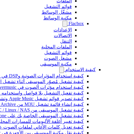
الملفات
قوائم التشغيل
مشغّل الوسائط
مكتبة الوسائط
Flacbox
الإعدادات
الاتصالات
التنقل
الملفات المحلية
قوائم التشغيل
مشغل الصوت
مكتبة الموسيقى
كيفية الاستخدام
كيفية استخدام المؤثرات الصوتية وDSP في Flacbox: الضاغط، Freeverb، Crossfeed، Echo، تسوية مستوى الصوت، والمزيد
كيفية تشغيل مُصوّر الموسيقى أثناء تشغيل الموسيقى على 
كيفية استخدام مؤثرات الصوت في Evermusic: الصدى، والتأخير، والتشويه، والضاغط، والتغذية المتقاطعة، وتسوية مستوى الصوت
كيفية تفعيل التشغيل بلا فواصل واستخدامه في music
كيفية تصدير قوائم تشغيل Apple Music وتشغيلها في Evermusic على Mac
كيفية إنشاء قائمة تشغيل M3U من Internet Archive أو Live Music Archive
كيفية تشغيل الموسيقى من Mac / PC / Linux / NAS على iPhone باستخدام خادم Kodi DLNA
كيفية تشغيل الموسيقى الخاصة بك على iPhone باستخدام CarPlay
كيفية تغيير أغلفة الألبومات للمسارات المحلية على Spotify: دليل خطوة بخطوة (الهاتف
كيفية تعديل كلمات الأغاني لملفات الصوت على iPhone أو
كيفية نقل مكتبة الموسيقى بين الأجهزة في Evermusic: دليل خطوة بخطوة