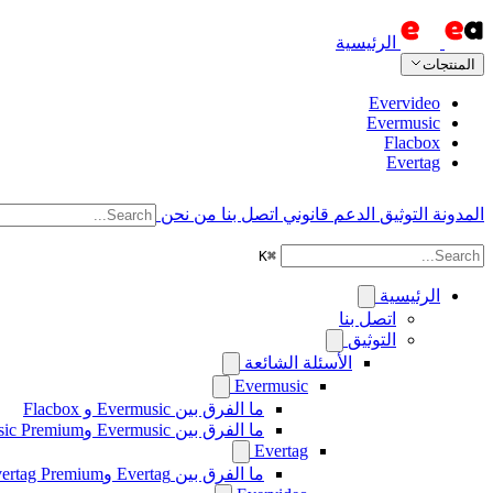
الرئيسية
المنتجات
Evervideo
Evermusic
Flacbox
Evertag
المدونة
التوثيق
الدعم
قانوني
اتصل بنا
من نحن
K
⌘
الرئيسية
اتصل بنا
التوثيق
الأسئلة الشائعة
Evermusic
ما الفرق بين Evermusic و Flacbox
ما الفرق بين Evermusic وEvermusic Premium
Evertag
ما الفرق بين Evertag وEvertag Premium