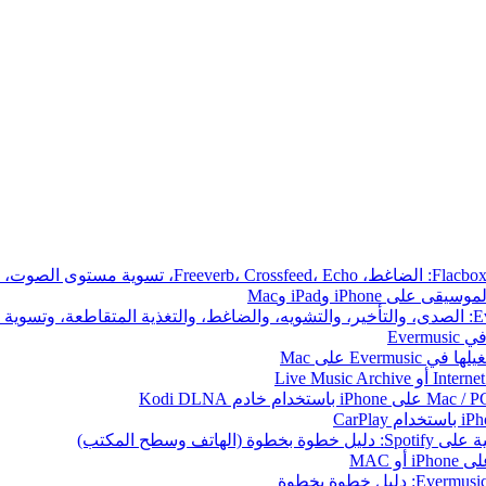
iPhone وiPad وMac
Ever
 وسطح المكتب)
 MAC