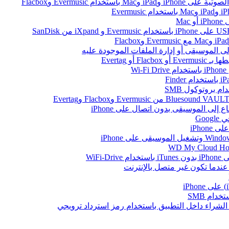
ام Evermusic وFlacbox
Ma
أو Evertag
W
Go
iPhon
WiFi