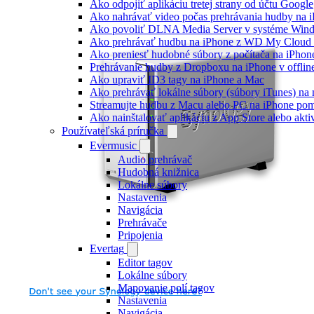
Ako odpojiť aplikáciu tretej strany od účtu Google
Ako nahrávať video počas prehrávania hudby na 
Ako povoliť DLNA Media Server v systéme Wind
Ako prehrávať hudbu na iPhone z WD My Clou
Ako preniesť hudobné súbory z počítača na iPho
Prehrávanie hudby z Dropboxu na iPhone v offlin
Ako upraviť ID3 tagy na iPhone a Mac
Ako prehrávať lokálne súbory (súbory iTunes) n
Streamujte hudbu z Macu alebo PC na iPhone p
Ako nainštalovať aplikáciu z App Store alebo ak
Používateľská príručka
Evermusic
Audio prehrávač
Hudobná knižnica
Lokálne súbory
Nastavenia
Navigácia
Prehrávače
Pripojenia
Evertag
Editor tagov
Lokálne súbory
Mapovanie polí tagov
Nastavenia
Navigácia