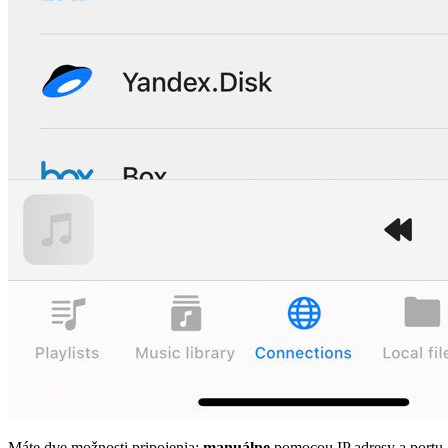
Máte dve možnosti pripojenia:
manuálne
pomocou IP adresy a portu