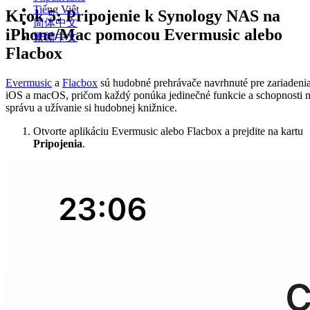
Tiếng Việt
Krok 5: Pripojenie k Synology NAS na
简体中文
iPhone/Mac pomocou Evermusic alebo
繁體中文
Flacbox
Evermusic
a
Flacbox
sú hudobné prehrávače navrhnuté pre zariadeni
iOS a macOS, pričom každý ponúka jedinečné funkcie a schopnosti 
správu a užívanie si hudobnej knižnice.
Otvorte aplikáciu Evermusic alebo Flacbox a prejdite na kartu
Pripojenia
.