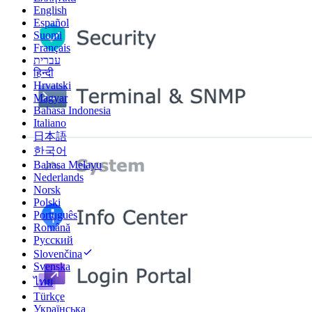
English
Español
Suomi
Français
עברית
हिन्दी
Hrvatski
Magyar
Bahasa Indonesia
Italiano
日本語
한국어
Bahasa Melayu
Nederlands
Norsk
Polski
Português
Română
Русский
Slovenčina
Svenska
ไทย
Türkçe
Українська