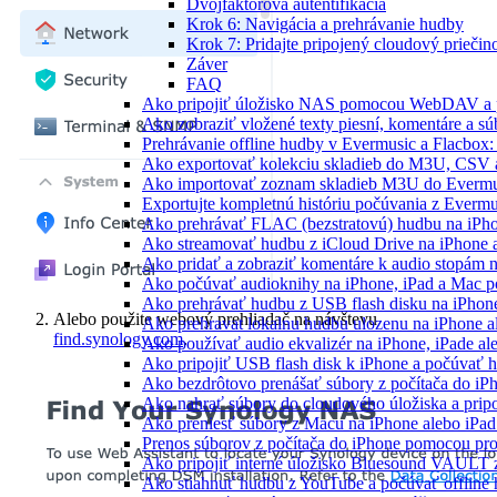
Dvojfaktorová autentifikácia
Krok 6: Navigácia a prehrávanie hudby
Krok 7: Pridajte pripojený cloudový prieči
Záver
FAQ
Ako pripojiť úložisko NAS pomocou WebDAV a 
Ako zobraziť vložené texty piesní, komentáre a 
Prehrávanie offline hudby v Evermusic a Flacbox:
Ako exportovať kolekciu skladieb do M3U, CSV 
Ako importovať zoznam skladieb M3U do Evermu
Exportujte kompletnú históriu počúvania z Evermu
Ako prehrávať FLAC (bezstratovú) hudbu na iPh
Ako streamovať hudbu z iCloud Drive na iPhone 
Ako pridať a zobraziť komentáre k audio stopám
Ako počúvať audioknihy na iPhone, iPad a Mac 
Ako prehrávať hudbu z USB flash disku na iPho
Alebo použite webový prehliadač na návštevu
Ako prehravat lokalnu hudbu ulozenu na iPhone 
find.synology.com
.
Ako používať audio ekvalizér na iPhone, iPade a
Ako pripojiť USB flash disk k iPhone a počúvať 
Ako bezdrôtovo prenášať súbory z počítača do i
Ako nahrať súbory do cloudového úložiska a pripo
Ako preniesť súbory z Macu na iPhone alebo iPa
Prenos súborov z počítača do iPhone pomocou p
Ako pripojiť interné úložisko Bluesound VAULT z
Ako stiahnuť hudbu z YouTube a počúvať offline