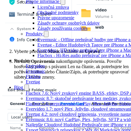
Právne informácie
Licenčná zmluva
Obchodné podmienky
Právne upozornenie
Zásady ochrany osobných údajov
Zásady používania cookies
Produkty
Evermusic - Offline prehrávač hudby pre iPhone 
Evertag - Editor Hudobných Tagov pre iPhone a 
Evervideo - HD video prehrávač pre iPhone a Ma
Vyberte priečinok
Music
a kliknite na
Upraviť
.
Flacbox - Hi-Res audio prehrávač pre iPhone a M
Produkty
Na karte
Oprávnenia
nakonfigurujte oprávnenia. Povoľte
Evervideo
hosťovský prístup s právami Len na čítanie, ak potrebujete len
Evermusic
počúvať hudbu, alebo Čítanie/Zápis, ak potrebujete upravovať
Flacbox
súbory. Uložte zmeny.
Evertag
Blog
Flacbox 7.6: Nový zvukový engine BASS, efekty, DSP a
Evermusic 8.7: skutočné prehrávanie bez medzier, zvukové
Flacbox 7.4: prepracované CarPlay, Plex, Jellyfin, Subs
Evervideo 1.7: nový Plex, Jellyfin, cloudové streamovani
Evertag 4.2: nové cloudové pripojenia, vysvetlenie nasta
Evermusic 8.6: nový CarPlay, Plex, Jellyfin, SFTP a wid
Najlepšie Cloudové Hudobné Prehrávače pre iPhone v r
Export blogových príspevkov z Wix do Markdown po