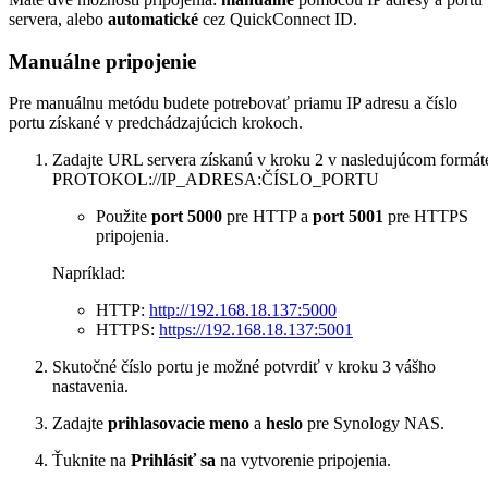
servera, alebo
automatické
cez QuickConnect ID.
Manuálne pripojenie
Pre manuálnu metódu budete potrebovať priamu IP adresu a číslo
portu získané v predchádzajúcich krokoch.
Zadajte URL servera získanú v kroku 2 v nasledujúcom formát
PROTOKOL://IP_ADRESA:ČÍSLO_PORTU
Použite
port 5000
pre HTTP a
port 5001
pre HTTPS
pripojenia.
Napríklad:
HTTP:
http://192.168.18.137:5000
HTTPS:
https://192.168.18.137:5001
Skutočné číslo portu je možné potvrdiť v kroku 3 vášho
nastavenia.
Zadajte
prihlasovacie meno
a
heslo
pre Synology NAS.
Ťuknite na
Prihlásiť sa
na vytvorenie pripojenia.