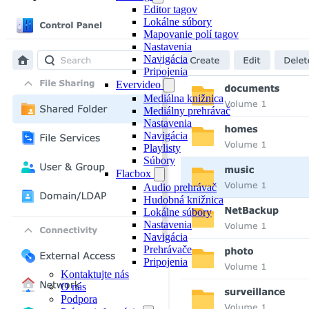
Editor tagov
Lokálne súbory
Mapovanie polí tagov
Nastavenia
Navigácia
Pripojenia
Evervideo
Mediálna knižnica
Mediálny prehrávač
Nastavenia
Navigácia
Playlisty
Súbory
Flacbox
Audio prehrávač
Hudobná knižnica
Lokálne súbory
Nastavenia
Navigácia
Prehrávače
Pripojenia
Kontaktujte nás
O nás
Podpora