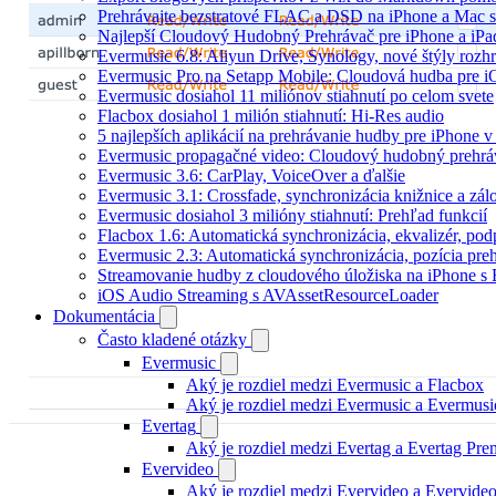
Prehrávajte bezstratové FLAC a DSD na iPhone a Mac s
Najlepší Cloudový Hudobný Prehrávač pre iPhone a iPa
Evermusic 6.8: Aliyun Drive, Synology, nové štýly rozhr
Evermusic Pro na Setapp Mobile: Cloudová hudba pre 
Evermusic dosiahol 11 miliónov stiahnutí po celom svete
Flacbox dosiahol 1 milión stiahnutí: Hi-Res audio
5 najlepších aplikácií na prehrávanie hudby pre iPhone 
Evermusic propagačné video: Cloudový hudobný prehrá
Evermusic 3.6: CarPlay, VoiceOver a ďalšie
Evermusic 3.1: Crossfade, synchronizácia knižnice a zál
Evermusic dosiahol 3 milióny stiahnutí: Prehľad funkcií
Flacbox 1.6: Automatická synchronizácia, ekvalizér, p
Evermusic 2.3: Automatická synchronizácia, pozícia preh
Streamovanie hudby z cloudového úložiska na iPhone s
iOS Audio Streaming s AVAssetResourceLoader
Dokumentácia
Často kladené otázky
Evermusic
Aký je rozdiel medzi Evermusic a Flacbox
Aký je rozdiel medzi Evermusic a Evermus
Evertag
Aký je rozdiel medzi Evertag a Evertag Pr
Evervideo
Aký je rozdiel medzi Evervideo a Evervid