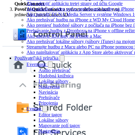
Ako odpojiť aplikáciu tretej strany od účtu Google
QuickConnect
.
Ako nahrávať video počas prehrávania hudby na iPhone
Povoľte QuickConnect
a vytvorte alebo zobrazte svoj
Ako povoliť DLNA Media Server v systéme Windows 10
jedinečný QuickConnect ID.
Ako prehrávať hudbu na iPhone z WD My Cloud Home
Ako preniesť hudobné súbory z počítača na iPhone bez
Prehrávanie hudby z Dropboxu na iPhone v offline reži
Ako upraviť ID3 tagy na iPhone a Mac
Ako prehrávať lokálne súbory (súbory iTunes) na mojo
Streamujte hudbu z Macu alebo PC na iPhone pomoco
Ako nainštalovať aplikáciu z App Store alebo aktivova
Používateľská príručka
Evermusic
Audio prehrávač
Hudobná knižnica
Lokálne súbory
Nastavenia
Navigácia
Prehrávače
Pripojenia
Evertag
Editor tagov
Lokálne súbory
Mapovanie polí tagov
Nastavenia