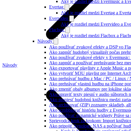
Aký je rozdiel medzi Evermusic a E
Evertag
Aký je rozdiel medzi Evertag a Ever
Evervideo
Aký je rozdiel medzi Evervideo a Ev
Flacbox
Aký je rozdiel medzi Flacbox a Flac
Návody
Ako používať zvukové efekty a DSP vo Flac
Ako zapnúť hudobný vizualizér počas prehr
Ako používať zvukové efekty v Evermusic: re
Ako zapnúť a používať prehrávanie bez me
Návody
Ako exportovať playlisty z Apple Music a 
Ako vytvoriť M3U playlist pre Internet Arc
Ako prehrávať hudbu z Mac / PC / Linux 
Ako prehrávať vlastnú hudbu na iPhone p
Ako zmeniť obaly albumov pre lokálne sklad
Ako upraviť texty piesní v audio súboroch
Ako preniesť hudobnú knižnicu medzi zaria
Ako archivovať (ZIP) zoznamy skladieb, albu
Ako scrobblovať históriu hudby z Evermusi
Ako používať dynamické widgety Práve sa 
Sprievodca krok za krokom: Import knižnic
Ako pripojiť Synology NAS a počúvať hud