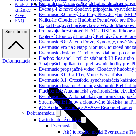
Evervideo 1.7: nový Plex, Jellyfin, cloudové strea
Krok 7: Pridajte pripojený cloudový priečinok do hudobnej
Evertag 4.2: nové cloudové pripojenia, vysvetlenie
knižnice
Evermusic 8.6: nový CarPlay, Plex, Jellyfin, SFTP
Záver
Najlepšie Cloudové Hudobné Prehrávače pre iPho
FAQ
Export blogových príspevkov z Wix do Markdo
Prehrávajte bezstratové FLAC a DSD na iPhone a
Scroll to top
Najlepší Cloudový Hudobný Prehrávač pre iPhone
Evermusic 6.8: Aliyun Drive, Synology, nové štýl
Evermusic Pro na Setapp Mobile: Cloudová hudba
Evermusic dosiahol 11 miliónov stiahnutí po celom
Flacbox dosiahol 1 milión stiahnutí: Hi-Res audio
Dokumentácia
5 najlepších aplikácií na prehrávanie hudby pre i
Evermusic propagačné video: Cloudový hudobný 
Evermusic 3.6: CarPlay, VoiceOver a ďalšie
Evermusic 3.1: Crossfade, synchronizácia knižnic
Evermusic dosiahol 3 milióny stiahnutí: Prehľad fu
Flacbox 1.6: Automatická synchronizácia, ekvali
Evermusic 2.3: Automatická synchronizácia, pozíci
Streamovanie hudby z cloudového úložiska na iP
iOS Audio Streaming s AVAssetResourceLoader
Dokumentácia
Často kladené otázky
Evermusic
Aký je rozdiel medzi Evermusic a Fl