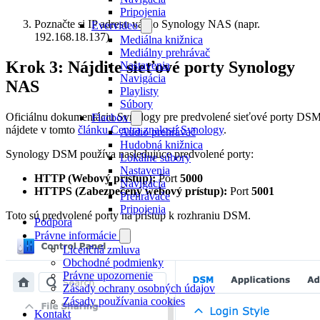
Pripojenia
Poznačte si IP adresu vášho Synology NAS (napr.
Evervideo
192.168.18.137).
Mediálna knižnica
Mediálny prehrávač
Krok 3: Nájdite sieťové porty Synology
Nastavenia
Navigácia
NAS
Playlisty
Súbory
Oficiálnu dokumentáciu Synology pre predvolené sieťové porty DS
Flacbox
nájdete v tomto
článku Centra znalostí Synology
.
Audio prehrávač
Hudobná knižnica
Synology DSM používa nasledujúce predvolené porty:
Lokálne súbory
Nastavenia
HTTP (Webový prístup):
Port
5000
Navigácia
HTTPS (Zabezpečený webový prístup):
Port
5001
Prehrávače
Pripojenia
Toto sú predvolené porty na prístup k rozhraniu DSM.
Podpora
Právne informácie
Licenčná zmluva
Obchodné podmienky
Právne upozornenie
Zásady ochrany osobných údajov
Zásady používania cookies
Kontakt