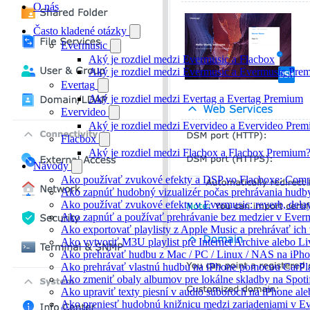
O nás
Často kladené otázky
Evermusic
Aký je rozdiel medzi Evermusic a Flacbox
Aký je rozdiel medzi Evermusic a Evermusic Pre
Evertag
Aký je rozdiel medzi Evertag a Evertag Premium
Evervideo
Aký je rozdiel medzi Evervideo a Evervideo Pre
Flacbox
Aký je rozdiel medzi Flacbox a Flacbox Premium
Návody
Ako používať zvukové efekty a DSP vo Flacboxe: Compre
Ako zapnúť hudobný vizualizér počas prehrávania hudb
Ako používať zvukové efekty v Evermusic: reverb, delay, 
Ako zapnúť a používať prehrávanie bez medzier v Ever
Ako exportovať playlisty z Apple Music a prehrávať ic
Ako vytvoriť M3U playlist pre Internet Archive alebo L
Ako prehrávať hudbu z Mac / PC / Linux / NAS na iP
Ako prehrávať vlastnú hudbu na iPhone pomocou CarPl
Ako zmeniť obaly albumov pre lokálne skladby na Spotif
Ako upraviť texty piesní v audio súboroch na iPhone a
Ako preniesť hudobnú knižnicu medzi zariadeniami v E