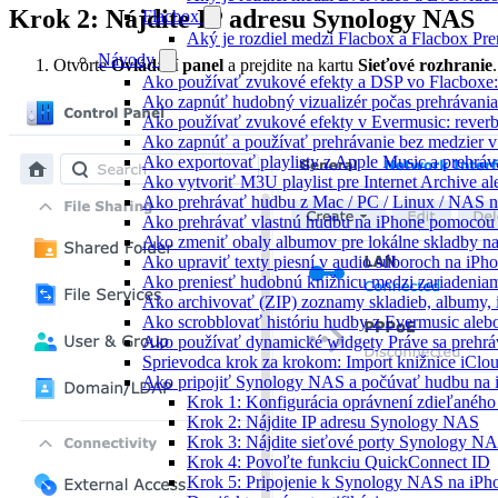
Krok 2: Nájdite IP adresu Synology NAS
Flacbox
Aký je rozdiel medzi Flacbox a Flacbox P
Návody
Otvorte
Ovládací panel
a prejdite na kartu
Sieťové rozhranie
.
Ako používať zvukové efekty a DSP vo Flacboxe: 
Ako zapnúť hudobný vizualizér počas prehrávani
Ako používať zvukové efekty v Evermusic: reverb, d
Ako zapnúť a používať prehrávanie bez medzier 
Ako exportovať playlisty z Apple Music a prehrá
Ako vytvoriť M3U playlist pre Internet Archive a
Ako prehrávať hudbu z Mac / PC / Linux / NAS
Ako prehrávať vlastnú hudbu na iPhone pomocou
Ako zmeniť obaly albumov pre lokálne skladby na 
Ako upraviť texty piesní v audio súboroch na iP
Ako preniesť hudobnú knižnicu medzi zariadeniam
Ako archivovať (ZIP) zoznamy skladieb, albumy, in
Ako scrobblovať históriu hudby z Evermusic aleb
Ako používať dynamické widgety Práve sa prehrá
Sprievodca krok za krokom: Import knižnice iClo
Ako pripojiť Synology NAS a počúvať hudbu na 
Krok 1: Konfigurácia oprávnení zdieľaného 
Krok 2: Nájdite IP adresu Synology NAS
Krok 3: Nájdite sieťové porty Synology N
Krok 4: Povoľte funkciu QuickConnect ID
Krok 5: Pripojenie k Synology NAS na iP