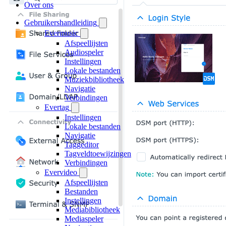
Over ons
Gebruikershandleiding
Evermusic
Afspeellijsten
Audiospeler
Instellingen
Lokale bestanden
Muziekbibliotheek
Navigatie
Verbindingen
Evertag
Instellingen
Lokale bestanden
Navigatie
Taggeditor
Tagveldtoewijzingen
Verbindingen
Evervideo
Afspeellijsten
Bestanden
Instellingen
Mediabibliotheek
Mediaspeler