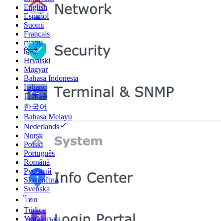
English
Español
Suomi
Français
עברית
हिन्दी
Hrvatski
Magyar
Bahasa Indonesia
Italiano
日本語
한국어
Bahasa Melayu
Nederlands
Norsk
Polski
Português
Română
Русский
Slovenčina
Svenska
ไทย
Türkçe
Українська