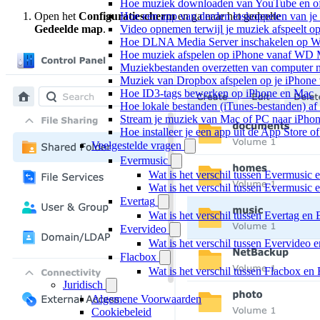
Hoe muziek downloaden van YouTube en off
Open het
Configuratiescherm
en ga naar het gedeelte
Hoe een app van derden loskoppelen van je
Gedeelde map
.
Video opnemen terwijl je muziek afspeelt o
Hoe DLNA Media Server inschakelen op Wi
Hoe muziek afspelen op iPhone vanaf WD
Muziekbestanden overzetten van computer n
Muziek van Dropbox afspelen op je iPhone w
Hoe ID3-tags bewerken op iPhone en Mac
Hoe lokale bestanden (iTunes-bestanden) af 
Stream je muziek van Mac of PC naar iPh
Hoe installeer je een app uit de App Store 
Veelgestelde vragen
Evermusic
Wat is het verschil tussen Evermusic 
Wat is het verschil tussen Evermusic
Evertag
Wat is het verschil tussen Evertag e
Evervideo
Wat is het verschil tussen Evervideo
Flacbox
Wat is het verschil tussen Flacbox e
Juridisch
Algemene Voorwaarden
Cookiebeleid