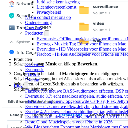
Juridische kennisgeving
Licentieovereenkomst
Privacybeleid
Neem contact met ons op
Ondersteuning
Over ons
Producten
Evermusic - Offline muziekspeler voor iPhone en
Evertag - Muziek Tag Editor voor iPhone en Mac
Evervideo - HD Videospeler voor iPhone en Mac
Flacbox - Hi-Res Audiospeler voor iPhone en Ma
Producten
Selecteer de map
Music
en klik op
Bewerken
.
Evervideo
Evermusic
Configureer in het tabblad
Machtigingen
de machtigingen.
Flacbox
Schakel gasttoegang in met Alleen-lezen als u alleen muziek wi
Evertag
beluisteren, of Lezen/Schrijven als u bestanden wilt wijzigen.
Blog
Sla de wijzigingen op.
Flacbox 7.6: nieuwe BASS-audiomotor, effecten, DSP en
Evermusic 8.7: echt naadloos afspelen, audio-effecten, 
Flacbox 7.4: opnieuw opgebouwde CarPlay, Plex, Jellyfi
Evervideo 1.7: nieuwe Plex, Jellyfin, cloud-streaming, a
Evertag 4.2: nieuwe cloud-verbindingen, tag-editor-instel
Evermusic 8.6: nieuwe CarPlay, Plex, Jellyfin, SFTP en 
Beste Cloud Muziekspelers voor iPhone in 2026
Wix Blogberichten Exporteren naar Markdown met Ope