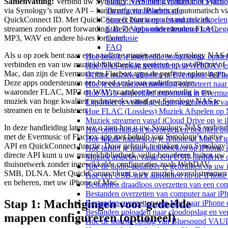
Samenvatting:
Verbind uw Synology NAS met Evermusic of Flacb
Stap 5: Verbinding maken met Syno
via Synology’s native API – handmatig via IP-adres of automatisch vi
Tweefactorauthenticatie
QuickConnect ID. Met QuickConnect kunt u op afstand muziek
Stap 6: Navigeren en muziek afspelen
streamen zonder port forwarding. Beide apps ondersteunen FLAC,
Stap 7: Verbonden cloudmap toevoeg
MP3, WAV en andere hi-res formaten.
Conclusie
FAQ
Als u op zoek bent naar een naadloze manier om uw Synology NAS 
Hoe bekijk je ingebedde songteksten, opme
verbinden en van uw muziekbibliotheek te genieten op uw iPhone of
Hoe NAS-opslag verbinden via WebDAV en m
Mac, dan zijn de Evermusic en Flacbox apps de perfecte oplossingen.
Offline muziek afspelen in Evermusic & Fla
Deze apps ondersteunen een breed scala aan audioformaten,
Hoe je een trackverzameling exporteert n
waaronder FLAC, MP3 en WAV, waardoor het eenvoudig is om
Hoe M3U-afspeellijst importeren in Evermu
muziek van hoge kwaliteit rechtstreeks vanaf uw Synology NAS te
Exporteer je volledige luistergeschiedenis 
streamen en te beluisteren.
Hoe FLAC (Lossless) Muziek Afspelen op 
Muziek streamen vanaf iCloud Drive op je 
In deze handleiding laten we u zien hoe u uw Synology NAS verbind
Hoe opmerkingen toevoegen en bekijken bij
met de Evermusic of Flacbox app met behulp van Synology’s native
Hoe lokale muziek op je iPhone of Mac af t
API en QuickConnect-functie. Door gebruik te maken van Synology’
Hoe luister je naar audioboeken op iPhone,
directe API kunt u uw muziekbibliotheek veilig benaderen buiten uw
Muziek afspelen vanaf een USB-flashdrive
thuisnetwerk zonder ingewikkelde configuraties zoals WebDAV,
Hoe de audio-equalizer te gebruiken op uw
SMB, DLNA. Met QuickConnect kunt u uw muziek overal streamen
Hoe een USB-stick aansluiten op de iPhone 
en beheren, met uw iPhone of Mac.
Bestanden draadloos overzetten van een co
Bestanden overzetten van computer naar iP
Stap 1: Machtigingen voor gedeelde
Bestanden overzetten van Mac naar iPhone 
Bestanden uploaden naar cloudopslag en ve
mappen configureren (optioneel)
Hoe de interne opslag van Bluesound VAULT