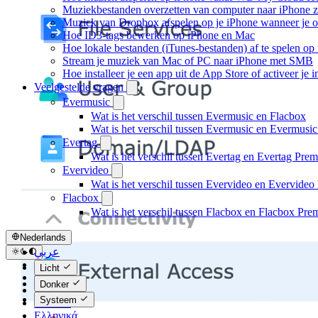
Muziekbestanden overzetten van computer naar iPhone 
Muziek van Dropbox afspelen op je iPhone wanneer je of
Hoe ID3-tags bewerken op iPhone en Mac
Hoe lokale bestanden (iTunes-bestanden) af te spelen op
Stream je muziek van Mac of PC naar iPhone met SMB
Hoe installeer je een app uit de App Store of activeer j
Veelgestelde vragen
Evermusic
Wat is het verschil tussen Evermusic en Flacbox
Wat is het verschil tussen Evermusic en Evermusi
Evertag
Wat is het verschil tussen Evertag en Evertag Pre
Evervideo
Wat is het verschil tussen Evervideo en Evervide
Flacbox
Wat is het verschil tussen Flacbox en Flacbox Pr
Nederlands
عربي
Català
Licht
Čeština
Donker
Dansk
Systeem
Deutsch
Ελληνικά