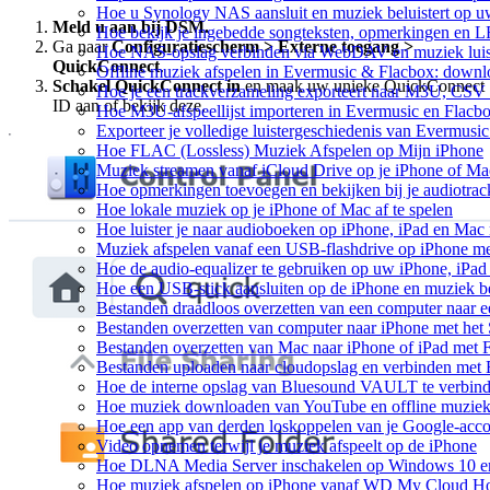
Hoe u Synology NAS aansluit en muziek beluistert op 
Meld u aan bij DSM.
Hoe bekijk je ingebedde songteksten, opmerkingen en 
Ga naar
Configuratiescherm > Externe toegang >
Hoe NAS-opslag verbinden via WebDAV en muziek luist
QuickConnect
.
Offline muziek afspelen in Evermusic & Flacbox: downlo
Schakel QuickConnect in
en maak uw unieke QuickConnect
Hoe je een trackverzameling exporteert naar M3U, CS
ID aan of bekijk deze.
Hoe M3U-afspeellijst importeren in Evermusic en Flacb
Exporteer je volledige luistergeschiedenis van Evermusi
Hoe FLAC (Lossless) Muziek Afspelen op Mijn iPhone
Muziek streamen vanaf iCloud Drive op je iPhone of Ma
Hoe opmerkingen toevoegen en bekijken bij je audiotra
Hoe lokale muziek op je iPhone of Mac af te spelen
Hoe luister je naar audioboeken op iPhone, iPad en Mac
Muziek afspelen vanaf een USB-flashdrive op iPhone m
Hoe de audio-equalizer te gebruiken op uw iPhone, iPa
Hoe een USB-stick aansluiten op de iPhone en muziek be
Bestanden draadloos overzetten van een computer naar 
Bestanden overzetten van computer naar iPhone met he
Bestanden overzetten van Mac naar iPhone of iPad met 
Bestanden uploaden naar cloudopslag en verbinden met 
Hoe de interne opslag van Bluesound VAULT te verbind
Hoe muziek downloaden van YouTube en offline muziek 
Hoe een app van derden loskoppelen van je Google-acc
Video opnemen terwijl je muziek afspeelt op de iPhone
Hoe DLNA Media Server inschakelen op Windows 10 en 
Hoe muziek afspelen op iPhone vanaf WD My Cloud 