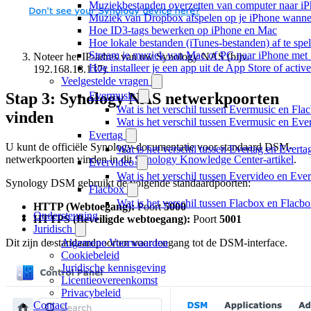
Muziekbestanden overzetten van computer naar i
Muziek van Dropbox afspelen op je iPhone wanneer
Hoe ID3-tags bewerken op iPhone en Mac
Hoe lokale bestanden (iTunes-bestanden) af te spe
Stream je muziek van Mac of PC naar iPhone me
Noteer het IP-adres van uw Synology NAS (bijv.
Hoe installeer je een app uit de App Store of acti
192.168.18.137).
Veelgestelde vragen
Evermusic
Stap 3: Synology NAS netwerkpoorten
Wat is het verschil tussen Evermusic en Fla
vinden
Wat is het verschil tussen Evermusic en Ev
Evertag
U kunt de officiële Synology-documentatie voor standaard DSM-
Wat is het verschil tussen Evertag en Evert
netwerkpoorten vinden in dit
Synology Knowledge Center-artikel
.
Evervideo
Wat is het verschil tussen Evervideo en Ev
Synology DSM gebruikt de volgende standaardpoorten:
Flacbox
Wat is het verschil tussen Flacbox en Flac
HTTP (Webtoegang):
Poort
5000
Ondersteuning
HTTPS (Beveiligde webtoegang):
Poort
5001
Juridisch
Algemene Voorwaarden
Dit zijn de standaardpoorten voor toegang tot de DSM-interface.
Cookiebeleid
Juridische kennisgeving
Licentieovereenkomst
Privacybeleid
Contact