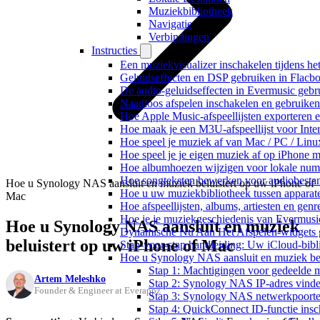
Muziekbibliotheek
Navigatie
Verbindingen
Instructies
Een muziekvisualizer inschakelen tijdens h
Geluidseffecten en DSP gebruiken in Flacb
De audio-geluidseffecten in Evermusic gebr
Naadloos afspelen inschakelen en gebruike
Hoe Apple Music-afspeellijsten exporteren 
Hoe maak je een M3U-afspeellijst voor Inte
Hoe speel je muziek af van Mac / PC / Li
Hoe speel je je eigen muziek af op iPhone 
Hoe albumhoezen wijzigen voor lokale numme
Hoe songteksten bewerken voor audiobest
Hoe u Synology NAS aansluit en muziek beluistert op uw iPhone of
Hoe u uw muziekbibliotheek tussen apparate
Mac
Hoe afspeellijsten, albums, artiesten en gen
Hoe je je muziekgeschiedenis van Evermusic
Hoe u Synology NAS aansluit en muziek
Dynamische Nu Aan Het Afspelen-widgets g
beluistert op uw iPhone of Mac
Stap-voor-stap handleiding: Uw iCloud-bibl
Hoe u Synology NAS aansluit en muziek bel
Stap 1: Machtigingen voor gedeelde m
Artem Meleshko
Stap 2: Synology NAS IP-adres vind
Founder & Engineer at Everappz
Stap 3: Synology NAS netwerkpoorte
Stap 4: QuickConnect ID-functie ins