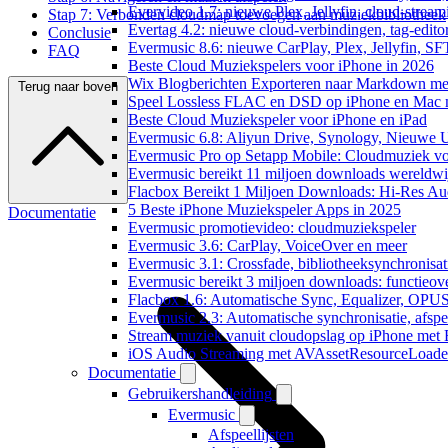
Evervideo 1.7: nieuwe Plex, Jellyfin, cloud-stream
Stap 7: Verbonden cloudmap toevoegen aan muziekbibliotheek
Evertag 4.2: nieuwe cloud-verbindingen, tag-editor
Conclusie
Evermusic 8.6: nieuwe CarPlay, Plex, Jellyfin, SF
FAQ
Beste Cloud Muziekspelers voor iPhone in 2026
Wix Blogberichten Exporteren naar Markdown m
Terug naar boven
Speel Lossless FLAC en DSD op iPhone en Mac 
Beste Cloud Muziekspeler voor iPhone en iPad
Evermusic 6.8: Aliyun Drive, Synology, Nieuwe UI
Evermusic Pro op Setapp Mobile: Cloudmuziek v
Evermusic bereikt 11 miljoen downloads wereldwi
Flacbox Bereikt 1 Miljoen Downloads: Hi-Res Au
5 Beste iPhone Muziekspeler Apps in 2025
Documentatie
Evermusic promotievideo: cloudmuziekspeler
Evermusic 3.6: CarPlay, VoiceOver en meer
Evermusic 3.1: Crossfade, bibliotheeksynchronisat
Evermusic bereikt 3 miljoen downloads: functieove
Flacbox 1.6: Automatische Sync, Equalizer, OPU
Evermusic 2.3: Automatische synchronisatie, afspee
Stream muziek vanuit cloudopslag op iPhone met
iOS Audio Streaming met AVAssetResourceLoade
Documentatie
Gebruikershandleiding
Evermusic
Afspeellijsten