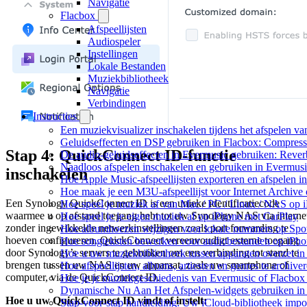
Navigatie
Flacbox
Afspeellijsten
Audiospeler
Instellingen
Lokale Bestanden
Muziekbibliotheek
Navigatie
Verbindingen
Instructies
Een muziekvisualizer inschakelen tijdens het afspelen v
Geluidseffecten en DSP gebruiken in Flacbox: Compress
Stap 4: QuickConnect ID-functie
De audio-geluidseffecten in Evermusic gebruiken: Rever
Naadloos afspelen inschakelen en gebruiken in Evermus
inschakelen
Hoe Apple Music-afspeellijsten exporteren en afspelen 
Hoe maak je een M3U-afspeellijst voor Internet Archive
Een Synology QuickConnect ID is een unieke identificatiecode
Hoe speel je muziek af van Mac / PC / Linux / NAS o
waarmee u op afstand toegang hebt tot uw Synology NAS via interne
Hoe speel je je eigen muziek af op iPhone met CarPlay
zonder ingewikkelde netwerkinstellingen zoals port forwarding te
Hoe albumhoezen wijzigen voor lokale nummers op Spotif
hoeven configureren. QuickConnect vereenvoudigt externe toegang
Hoe songteksten bewerken voor audiobestanden op iP
door Synology’s servers te gebruiken om een verbinding tot stand te
Hoe u uw muziekbibliotheek tussen apparaten overzet in
brengen tussen uw NAS en uw apparaat, zoals uw smartphone of
Hoe afspeellijsten, albums, artiesten en genres te archiv
computer, via de QuickConnect ID.
Hoe je je muziekgeschiedenis van Evermusic of Flacbox 
Dynamische Nu Aan Het Afspelen-widgets gebruiken in 
Hoe u uw QuickConnect ID vindt of instelt:
Stap-voor-stap handleiding: Uw iCloud-bibliotheek impo