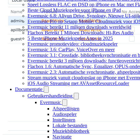
Speel Lossless FLAC en DSD op iPhone en Mac met Fl
Beste Cloud Muziekspeler voor iPhone en iPad
Evermusic 6.8: Aliyun Drive, Synology, Nieuwe UI-stijl
Evermusic Pro op Setapp Mobile: Cloudmuziek voor iO
Evermusic bereikt 11 miljoen downloads wereldwijd
Flacbox Bereikt 1 Miljoen Downloads: Hi-Res Audio
5 Beste iPhone Muziekspeler Apps in 2025
Evermusic promotievideo: cloudmuziekspeler
Evermusic 3.6: CarPlay, VoiceOver en meer
Evermusic 3.1: Crossfade, bibliotheeksynchronisatie en 
Evermusic bereikt 3 miljoen downloads: functieoverzicht
Flacbox 1.6: Automatische Sync, Equalizer, OPUS-onde
Evermusic 2.3: Automatische synchronisatie, afspeelposit
Stream muziek vanuit cloudopslag op iPhone met Everm
iOS Audio Streaming met AVAssetResourceLoader
Documentatie
Gebruikershandleiding
Evermusic
Afspeellijsten
Audiospeler
Instellingen
Lokale bestanden
Muziekbibliotheek
Navigatie