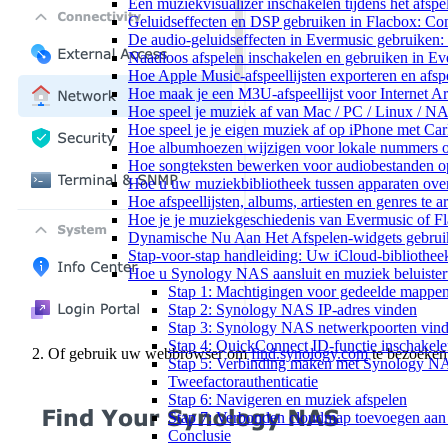
Een muziekvisualizer inschakelen tijdens het afs
Geluidseffecten en DSP gebruiken in Flacbox: Co
De audio-geluidseffecten in Evermusic gebruiken:
Naadloos afspelen inschakelen en gebruiken in E
Hoe Apple Music-afspeellijsten exporteren en afs
Hoe maak je een M3U-afspeellijst voor Internet A
Hoe speel je muziek af van Mac / PC / Linux / 
Hoe speel je je eigen muziek af op iPhone met Ca
Hoe albumhoezen wijzigen voor lokale nummers op 
Hoe songteksten bewerken voor audiobestanden 
Hoe u uw muziekbibliotheek tussen apparaten over
Hoe afspeellijsten, albums, artiesten en genres te
Hoe je je muziekgeschiedenis van Evermusic of Fl
Dynamische Nu Aan Het Afspelen-widgets gebruik
Stap-voor-stap handleiding: Uw iCloud-bibliothee
Hoe u Synology NAS aansluit en muziek beluiste
Stap 1: Machtigingen voor gedeelde mappen 
Stap 2: Synology NAS IP-adres vinden
Stap 3: Synology NAS netwerkpoorten vin
Stap 4: QuickConnect ID-functie inschakel
Of gebruik uw webbrowser om
find.synology.com
te bezoeken
Stap 5: Verbinding maken met Synology N
Tweefactorauthenticatie
Stap 6: Navigeren en muziek afspelen
Stap 7: Verbonden cloudmap toevoegen aan
Conclusie