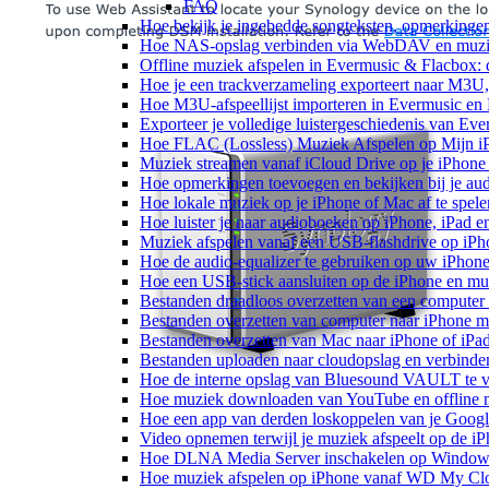
FAQ
Hoe bekijk je ingebedde songteksten, opmerking
Hoe NAS-opslag verbinden via WebDAV en muziek
Offline muziek afspelen in Evermusic & Flacbox: 
Hoe je een trackverzameling exporteert naar M3
Hoe M3U-afspeellijst importeren in Evermusic en
Exporteer je volledige luistergeschiedenis van Ev
Hoe FLAC (Lossless) Muziek Afspelen op Mijn i
Muziek streamen vanaf iCloud Drive op je iPhone
Hoe opmerkingen toevoegen en bekijken bij je au
Hoe lokale muziek op je iPhone of Mac af te spele
Hoe luister je naar audioboeken op iPhone, iPad 
Muziek afspelen vanaf een USB-flashdrive op iP
Hoe de audio-equalizer te gebruiken op uw iPhon
Hoe een USB-stick aansluiten op de iPhone en muz
Bestanden draadloos overzetten van een computer
Bestanden overzetten van computer naar iPhone m
Bestanden overzetten van Mac naar iPhone of iPa
Bestanden uploaden naar cloudopslag en verbinde
Hoe de interne opslag van Bluesound VAULT te v
Hoe muziek downloaden van YouTube en offline m
Hoe een app van derden loskoppelen van je Googl
Video opnemen terwijl je muziek afspeelt op de i
Hoe DLNA Media Server inschakelen op Windows 
Hoe muziek afspelen op iPhone vanaf WD My C