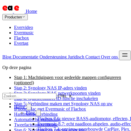
Home
Producten
Evervideo
Evermusic
Flacbox
Evertag
Blog
Documentatie
Ondersteuning
Juridisch
Contact
Over ons
Op deze pagina
Stap 1: Machtigingen voor gedeelde mappen configureren
(optioneel)
Stap 2: Synology NAS IP-adres vinden
Stap 3: Synology NAS netwerkpoorten vinden
CTRL K
Stap 4: QuickConnect ID-functie inschakelen
Stap 5: Verbinding maken met Synology NAS op uw
Home
iPhone/Mac met Evermusic of Flacbox
Blog
Handmatige verbinding
Flacbox 7.6: nieuwe BASS-audiomotor, effecten, 
Automatische verbinding
Evermusic 8.7: echt naadloos afspelen, audio-effe
Tweefactorauthenticatie
Flacbox 7.4: opnieuw opgebouwde CarPlay, Plex, J
Stap 6: Navigeren en muziek afspelen