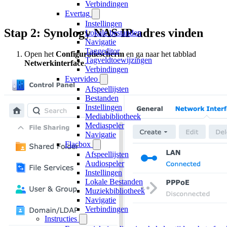
Verbindingen
Evertag
Instellingen
Stap 2: Synology NAS IP-adres vinden
Lokale bestanden
Navigatie
Taggeditor
Open het
Configuratiescherm
en ga naar het tabblad
Tagveldtoewijzingen
Netwerkinterface
.
Verbindingen
Evervideo
Afspeellijsten
Bestanden
Instellingen
Mediabibliotheek
Mediaspeler
Navigatie
Flacbox
Afspeellijsten
Audiospeler
Instellingen
Lokale Bestanden
Muziekbibliotheek
Navigatie
Verbindingen
Instructies