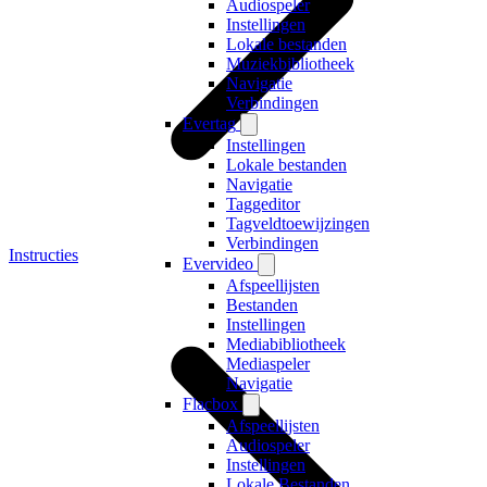
Audiospeler
Instellingen
Lokale bestanden
Muziekbibliotheek
Navigatie
Verbindingen
Evertag
Instellingen
Lokale bestanden
Navigatie
Taggeditor
Tagveldtoewijzingen
Verbindingen
Instructies
Evervideo
Afspeellijsten
Bestanden
Instellingen
Mediabibliotheek
Mediaspeler
Navigatie
Flacbox
Afspeellijsten
Audiospeler
Instellingen
Lokale Bestanden