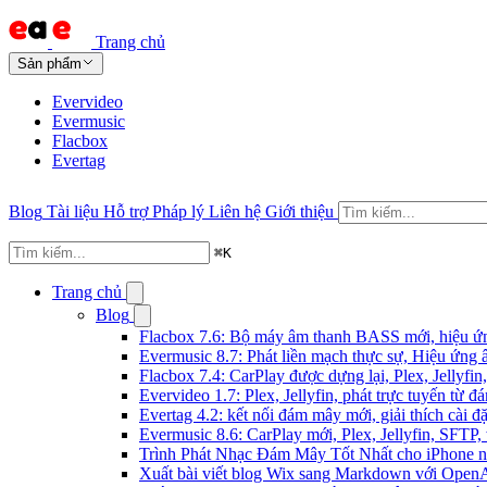
Trang chủ
Sản phẩm
Evervideo
Evermusic
Flacbox
Evertag
Blog
Tài liệu
Hỗ trợ
Pháp lý
Liên hệ
Giới thiệu
⌘
K
Trang chủ
Blog
Flacbox 7.6: Bộ máy âm thanh BASS mới, hiệu ứng
Evermusic 8.7: Phát liền mạch thực sự, Hiệu ứng 
Flacbox 7.4: CarPlay được dựng lại, Plex, Jellyf
Evervideo 1.7: Plex, Jellyfin, phát trực tuyến từ 
Evertag 4.2: kết nối đám mây mới, giải thích cài đặ
Evermusic 8.6: CarPlay mới, Plex, Jellyfin, SFTP, 
Trình Phát Nhạc Đám Mây Tốt Nhất cho iPhone 
Xuất bài viết blog Wix sang Markdown với Open