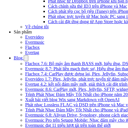
Phát nhạc từ Dropbox trên iPhone khi bạn n
Cách chỉnh sửa thẻ ID3 trên iPhone và Mac
Cách phát tệp cục bộ (tệp iTunes) trên iPhon
Phát nhạc trực tuyến từ Mac hoặc PC sang
Cách cài đặt ứng dụng từ App Store hoặc k
Về chúng tôi
Sản phẩm
Evervideo
Evermusic
Flacbox
Evertag
Blog
Flacbox 7.6: Bộ máy âm thanh BASS mới, hiệu ứng, DSP 
Evermusic 8.7: Phát liền mạch thực sự, Hiệu ứng âm tha
Flacbox 7.4: CarPlay được dựng lại, Plex, Jellyfin, Su
Evervideo 1.7: Plex, Jellyfin, phát trực tuyến từ đám mây
Evertag 4.2: kết nối đám mây mới, giải thích cài đặt trình
Evermusic 8.6: CarPlay mới, Plex, Jellyfin, SFTP, widget 
Trình Phát Nhạc Đám Mây Tốt Nhất cho iPhone năm 2
Xuất bài viết blog Wix sang Markdown với OpenAI
Phát nhạc Lossless FLAC và DSD trên iPhone và Mac v
Trình Phát Nhạc Đám Mây Tốt Nhất cho iPhone và iPad
Evermusic 6.8: Aliyun Drive, Synology, phong cách gia
Evermusic Pro trên Setapp Mobile: Nhạc đám mây cho 
Evermusic đạt 11 triệu lượt tải trên toàn thế giới