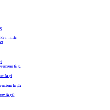
US
i Evermusic
er
gì
Premium là gì
um là gì
Premium là gì?
um là gì?