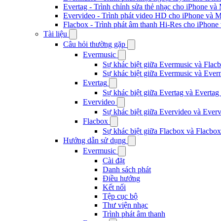
Evertag - Trình chỉnh sửa thẻ nhạc cho iPhone và
Evervideo - Trình phát video HD cho iPhone và 
Flacbox - Trình phát âm thanh Hi-Res cho iPhone
Tài liệu
Câu hỏi thường gặp
Evermusic
Sự khác biệt giữa Evermusic và Flacb
Sự khác biệt giữa Evermusic và Ever
Evertag
Sự khác biệt giữa Evertag và Evertag
Evervideo
Sự khác biệt giữa Evervideo và Ever
Flacbox
Sự khác biệt giữa Flacbox và Flacbox
Hướng dẫn sử dụng
Evermusic
Cài đặt
Danh sách phát
Điều hướng
Kết nối
Tệp cục bộ
Thư viện nhạc
Trình phát âm thanh