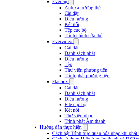
Evertag
Ánh xạ trường thẻ
Cài đặt
Điều hướng
Kết nối
Tệp cục bộ
Trình chỉnh sửa thẻ
Evervideo
Cài đặt
Danh sách phát
Điều hướng
Tệp
Thư viện phương tiện
Trình phát phương tiện
Flacbox
Cài đặt
Danh sách phát
Điều hướng
File cục bộ
Kết nối
Thư viện nhạc
Trình phát Âm thanh
Hướng dẫn thực hiện
Cách bật Trình trực quan hóa nhạc khi phát
Cách sử dụng Hiệu ứng âm thanh và DSP tr