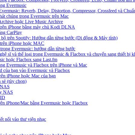
rong Evermusic
Evermusic: Reverb, Delay, Distortion, Compressor, Crossfeed và Chu
hát chúng trong Evermusic trên Mac
Archive hoặc Live Music Archive
S trên iPhone bằng máy chủ Kodi DLNA
ằng CarPlay
c bộ trên Spotify: Hướng dẫn từng bước (Di động & Máy tính)
nh trên iPhone hoặc MAC
ị trong Evermusic: hướng dẫn từng bước
ghệ sĩ và thể loại trong Evermusic & Flacbox và chuyển sang thiết bị k
sic hoặc Flacbox sang Last.fm
g Evermusic và Flacbox trên iPhone và Mac
d của bạn vào Evermusic và Flacbox
rên iPhone hoặc Mac của bạn
 sẻ (tùy chọn)
y NAS
gy NAS
 ID
rên iPhone/Mac bằng Evermusic hoặc Flacbox
t nối vào thư viện nhạc