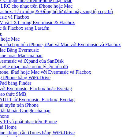
 và nghe nhạc trên iPhone hoặc Mac
ệp LRC cho nhạc trên iPhone hoặc Mac
Flacbox: Tải xuống & Đồng bộ từ đám mây sang tệp cục bộ
sic và Flacbox
SV và TXT trong Evermusic & Flacbox
ic & Flacbox sang Last.fm
ne
e hoặc Mac
ạc của bạn trên iPhone, iPad và Mac với Evermusic và Flacbox
 Mac Bằng Evermusic
hone hoac Mac cua ban
Evermusic và iXpand của SanDisk
 nghe nhạc hoặc quản lý tệp trên đó
hone, iPad hoặc Mac với Evermusic và Flacbox
ng iPhone bằng WiFi-Drive
Pad bằng Finder
 với Evermusic, Flacbox hoặc Evertag
giao thức SMB
VAULT từ Evermusic, Flacbox, Evertag
i tuyến trên iPhone
 tài khoản Google của bạn
Phone
10 và phát nhạc trên iPhone
oud Home
one không cần iTunes bằng WiFi-Drive