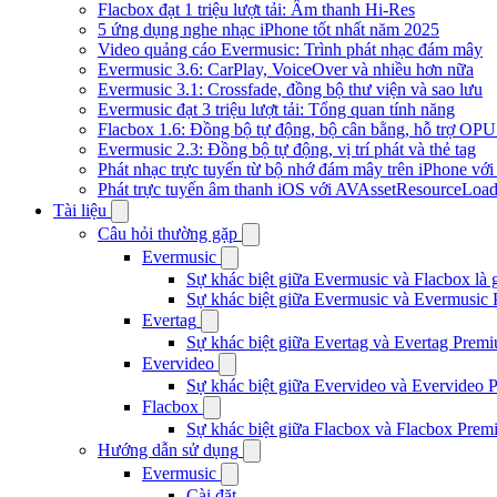
Flacbox đạt 1 triệu lượt tải: Âm thanh Hi-Res
5 ứng dụng nghe nhạc iPhone tốt nhất năm 2025
Video quảng cáo Evermusic: Trình phát nhạc đám mây
Evermusic 3.6: CarPlay, VoiceOver và nhiều hơn nữa
Evermusic 3.1: Crossfade, đồng bộ thư viện và sao lưu
Evermusic đạt 3 triệu lượt tải: Tổng quan tính năng
Flacbox 1.6: Đồng bộ tự động, bộ cân bằng, hỗ trợ OP
Evermusic 2.3: Đồng bộ tự động, vị trí phát và thẻ tag
Phát nhạc trực tuyến từ bộ nhớ đám mây trên iPhone vớ
Phát trực tuyến âm thanh iOS với AVAssetResourceLoad
Tài liệu
Câu hỏi thường gặp
Evermusic
Sự khác biệt giữa Evermusic và Flacbox là 
Sự khác biệt giữa Evermusic và Evermusic 
Evertag
Sự khác biệt giữa Evertag và Evertag Premi
Evervideo
Sự khác biệt giữa Evervideo và Evervideo 
Flacbox
Sự khác biệt giữa Flacbox và Flacbox Premi
Hướng dẫn sử dụng
Evermusic
Cài đặt