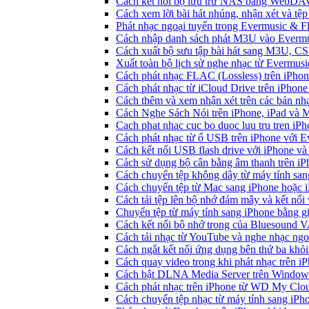
Cách kết nối bộ lưu trữ NAS bằng WebDAV
Cách xem lời bài hát nhúng, nhận xét và t
Phát nhạc ngoại tuyến trong Evermusic & 
Cách nhập danh sách phát M3U vào Evermu
Cách xuất bộ sưu tập bài hát sang M3U, C
Xuất toàn bộ lịch sử nghe nhạc từ Evermus
Cách phát nhạc FLAC (Lossless) trên iPho
Cách phát nhạc từ iCloud Drive trên iPhon
Cách thêm và xem nhận xét trên các bản nh
Cách Nghe Sách Nói trên iPhone, iPad và
Cach phat nhac cuc bo duoc luu tru tren iP
Cách phát nhạc từ ổ USB trên iPhone với 
Cách kết nối USB flash drive với iPhone và
Cách sử dụng bộ cân bằng âm thanh trên iP
Cách chuyển tệp không dây từ máy tính sa
Cách chuyển tệp từ Mac sang iPhone hoặc i
Cách tải tệp lên bộ nhớ đám mây và kết nối
Chuyển tệp từ máy tính sang iPhone bằng 
Cách kết nối bộ nhớ trong của Bluesound 
Cách tải nhạc từ YouTube và nghe nhạc ngoạ
Cách ngắt kết nối ứng dụng bên thứ ba khỏi
Cách quay video trong khi phát nhạc trên i
Cách bật DLNA Media Server trên Windows 
Cách phát nhạc trên iPhone từ WD My Cl
Cách chuyển tệp nhạc từ máy tính sang iPh