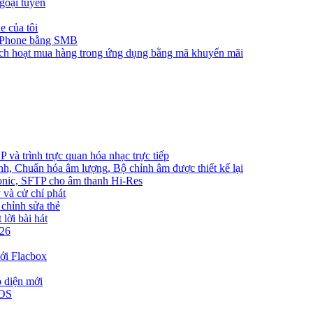
goại tuyến
e của tôi
 iPhone bằng SMB
ích hoạt mua hàng trong ứng dụng bằng mã khuyến mãi
và trình trực quan hóa nhạc trực tiếp
nh, Chuẩn hóa âm lượng, Bộ chỉnh âm được thiết kế lại
bsonic, SFTP cho âm thanh Hi-Res
 và cử chỉ phát
 chỉnh sửa thẻ
lời bài hát
026
ới Flacbox
o diện mới
iOS