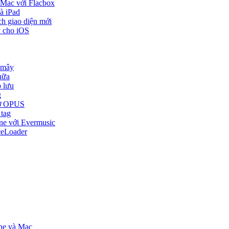
 Mac với Flacbox
à iPad
ch giao diện mới
y cho iOS
 mây
nữa
o lưu
g
trợ OPUS
 tag
one với Evermusic
ceLoader
one và Mac