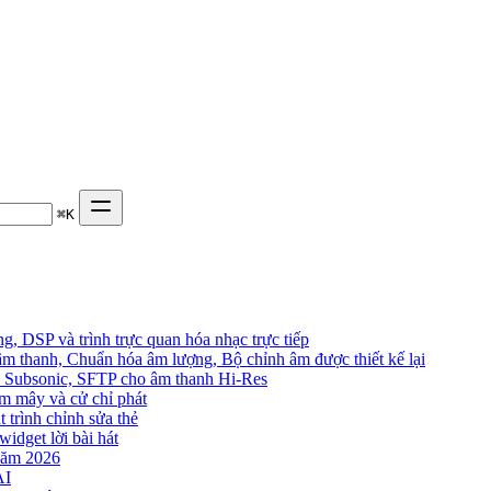
⌘
K
, DSP và trình trực quan hóa nhạc trực tiếp
âm thanh, Chuẩn hóa âm lượng, Bộ chỉnh âm được thiết kế lại
in, Subsonic, SFTP cho âm thanh Hi-Res
đám mây và cử chỉ phát
t trình chỉnh sửa thẻ
widget lời bài hát
năm 2026
AI