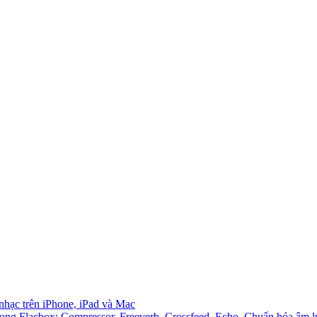
 nhạc trên iPhone, iPad và Mac
ong Flacbox: Compressor, Freeverb, Crossfeed, Echo, Chuẩn hóa âm l