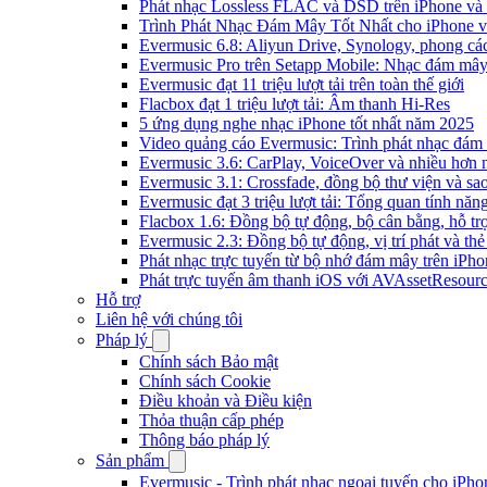
Phát nhạc Lossless FLAC và DSD trên iPhone và
Trình Phát Nhạc Đám Mây Tốt Nhất cho iPhone v
Evermusic 6.8: Aliyun Drive, Synology, phong cá
Evermusic Pro trên Setapp Mobile: Nhạc đám mâ
Evermusic đạt 11 triệu lượt tải trên toàn thế giới
Flacbox đạt 1 triệu lượt tải: Âm thanh Hi-Res
5 ứng dụng nghe nhạc iPhone tốt nhất năm 2025
Video quảng cáo Evermusic: Trình phát nhạc đám
Evermusic 3.6: CarPlay, VoiceOver và nhiều hơn 
Evermusic 3.1: Crossfade, đồng bộ thư viện và sa
Evermusic đạt 3 triệu lượt tải: Tổng quan tính năn
Flacbox 1.6: Đồng bộ tự động, bộ cân bằng, hỗ 
Evermusic 2.3: Đồng bộ tự động, vị trí phát và thẻ
Phát nhạc trực tuyến từ bộ nhớ đám mây trên iPh
Phát trực tuyến âm thanh iOS với AVAssetResour
Hỗ trợ
Liên hệ với chúng tôi
Pháp lý
Chính sách Bảo mật
Chính sách Cookie
Điều khoản và Điều kiện
Thỏa thuận cấp phép
Thông báo pháp lý
Sản phẩm
Evermusic - Trình phát nhạc ngoại tuyến cho iPh