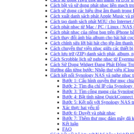
Cách bật và sử dụng phát nhạc liền mạch t
Cách sử dụng các hiệu ứng âm thanh trong 
Cách xuất danh sách phát Apple Music và p
Cách tạo danh sách phát M3U cho Internet 
Cách phát nhạc từ Mac / PC / Linux / NA
Cách phát nhạc của riêng bạn trên iPhone b
Cách thay đổi ảnh bìa album cho bài hát cụ
Cách chỉnh sửa lời bài hát cho tệp âm tha
Cách chuyển thư viện nhạc giữa các thiết b
Cách lưu trữ (ZIP) danh sách phát, album, n
Cách Scrobble lịch sử nghe nhạc từ Evermu
Cách Sử Dụng Widget Đang Phát Động Tron
Hướng dẫn từng bước: Nhập thư viện iClou
Cách kết nối Synology NAS và nghe nhạc t
Bước 1: Cấu hình quyền thư mục chia
Bước 2: Tìm địa chỉ IP của Synolog
Bước 3: Tìm cổng mạng của Synolo
Bước 4: Bật tính năng QuickConnect
Bước 5: Kết nối với Synology NAS t
Xác thực hai yếu tố
Bước 6: Duyệt và phát nhạc
Bước 7: Thêm thư mục đám mây đã kế
Kết luận
FAQ