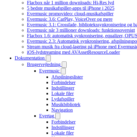
Flacbox når 1 million downloads: Hi-Res lyd
5 bedste musikafspiller-apps til iPhone i 2025
Evermusic promovideo: cloud-musikafspiller
Evermusic 3.6: CarPlay, VoiceOver og mere
Evermusic 3.1: Crossfade, bibliotekssynkronisering og 
Evermusic når 3 millioner downloads: funktionsoversigt
Flacbox 1.6: automatisk synkronisering, equalizer, OPUS
Evermusic 2.3: Automatisk synkronisering, afspilningspos
Stream musik fra cloud-lagring på iPhone med Evermusi
iOS-lydstreaming med AVAssetResourceLoader
Dokumentation
Brugervejledning
Evermusic
Afspilningslister
Forbindelser
Indstillinger
Lokale filer
Lydafspiller
Musikbibliotek
Navigation
Evertag
Forbindelser
Indstillinger
Lokale filer