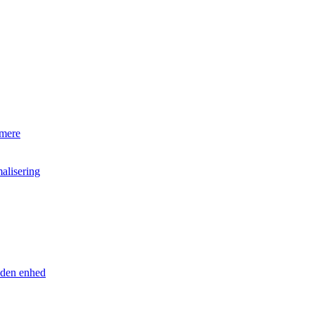
 mere
alisering
anden enhed