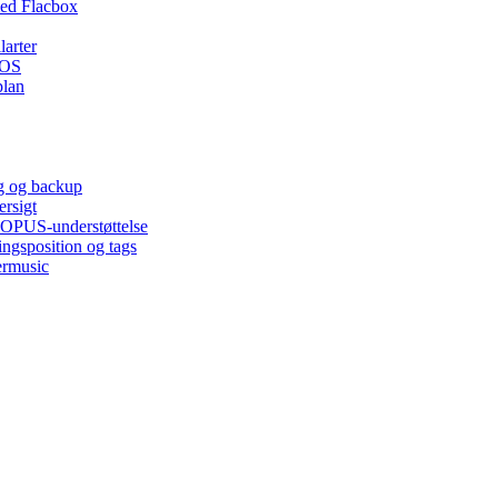
ed Flacbox
larter
iOS
plan
ng og backup
ersigt
, OPUS-understøttelse
ingsposition og tags
ermusic