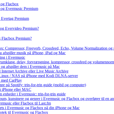
 og Flacbox
c og Evermusic Premium
g Evertag Premium
o og Evervideo Premium?
og Flacbox Premium?
box: Compressor, Freeverb, Crossfeed, Echo, Volume Normalization og
u afspiller musik på iPhone, iPad og Mac
ning i Evermusic
 rumklang, delay, forvrængning, kompressor, crossfeed og volumennorm
r og afspiller dem i Evermusic på Mac
l Internet Archive eller Live Music Archive
 / Linux / NAS på iPhone med Kodi DLNA-server
e med CarPlay
e på Spotify: trin-for-trin guide (mobil og computer)
 på iPhone eller MAC
 enheder i Evermusic: trin-for-trin guide
album, kunstnere og genrer i Evermusic og Flacbox og overfører til en 
rmusic eller Flacbox til Last.fm
ets i Evermusic og Flacbox på din iPhone og Mac
liotek til Evermusic og Flacbox