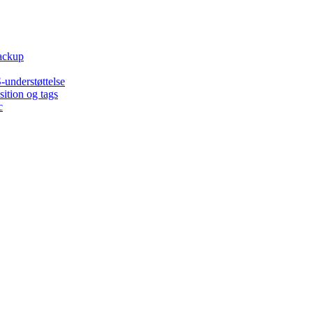
backup
-understøttelse
ition og tags
c