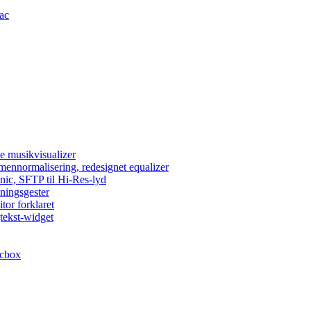
Mac
e musikvisualizer
umennormalisering, redesignet equalizer
nic, SFTP til Hi-Res-lyd
lningsgester
tor forklaret
tekst-widget
acbox