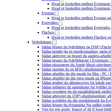
Hvad er forskellen mellem Evermusic
Hvad er forskellen mellem Evermusi
Evertag
Hvad er forskellen mellem Evertag o
Evervideo
Hvad er forskellen mellem Evervide
Flacbox
Hvad er forskellen mellem Flacbox 
Vejledninger
Sådan bruger du lydeffekter og DSP i Flac
Sådan tænder du en musikvisualizer, mens d
Sådan aktiverer og bruger du gapless-afspil
Sådan bruger du lydeffekterne i Evermusic:
Sådan eksporterer du Apple Music-playliste
Sådan opretter du en M3U-afspilningsliste ti
Sådan afspiller du din musik fra Mac / PC
Sådan afspiller du din egen musik på iPhon
Sådan ændrer du albumcovers for lokale numr
Sådan redigerer du sangtekster for lydfiler
Sådan overfører du dit musikbibliotek mellem
Sådan arkiverer du (ZIP) afspilningslister, 
Sådan scrobbler du din musikhistorik fra Eve
Sådan bruger du dynamiske Nu spiller-widg
Trin-for-trin guide: Import af dit iCloud-bib