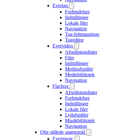
Evertag
Forbindelser
Indstillinger
Lokale filer
Navigation
Tag-feltmappings
Tageditor
Evervideo
Afspilningslister
Filer
Indstillinger
Medieafspiller
Mediebibliotek
Navigation
Flacbox
Afspilningslister
Forbindelser
Indstillinger
Lokale filer
Lydafspiller
Musikbibliotek
Navigation
Ofte stillede spørgsmål
Evermusic