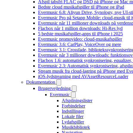
Afspil tabsfri FLAC og DSD på iPhone og Mac m
Bedste cloud musikafspiller til iPhone og iPad
Evermusic 6.8: Aliyun Drive, Synology, nye UI-sti
Evermusic Pro på Setapp Mobile: cloud-musik til 
Evermusic når 11 millioner downloads på verdens
Flacbox når 1 million downloads: Hi-Res lyd
5 bedste musikafspiller-apps til iPhone i 2025
Evermusic promovideo: cloud-musikafspiller
Evermusic 3.6: CarPlay, VoiceOver og mere
Evermusic 3.1: Crossfade, bibliotekssynkroniseri
Evermusic når 3 millioner downloads: funktionsov
Flacbox 1.6: automatisk synkronisering, equalizer
Evermusic 2.3: Automatisk synkronisering, afspiln
Stream musik fra cloud-lagring på iPhone med Ev
iOS-lydstreaming med AVAssetResourceLoader
Dokumentation
Brugervejledning
Evermusic
Afspilningslister
Forbindelser
Indstillinger
Lokale filer
Lydafspiller
Musikbibliotek
Navigation