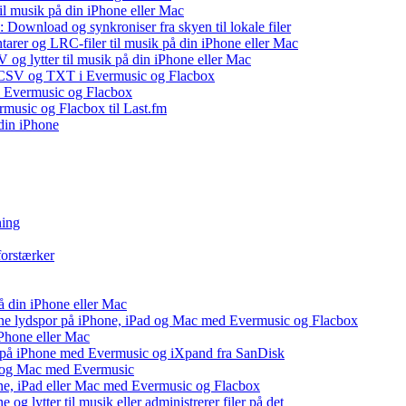
il musik på din iPhone eller Mac
 Download og synkroniser fra skyen til lokale filer
tarer og LRC-filer til musik på din iPhone eller Mac
og lytter til musik på din iPhone eller Mac
, CSV og TXT i Evermusic og Flacbox
il Evermusic og Flacbox
ermusic og Flacbox til Last.fm
din iPhone
ning
forstærker
å din iPhone eller Mac
 dine lydspor på iPhone, iPad og Mac med Evermusic og Flacbox
iPhone eller Mac
v på iPhone med Evermusic og iXpand fra SanDisk
ad og Mac med Evermusic
one, iPad eller Mac med Evermusic og Flacbox
 og lytter til musik eller administrerer filer på det