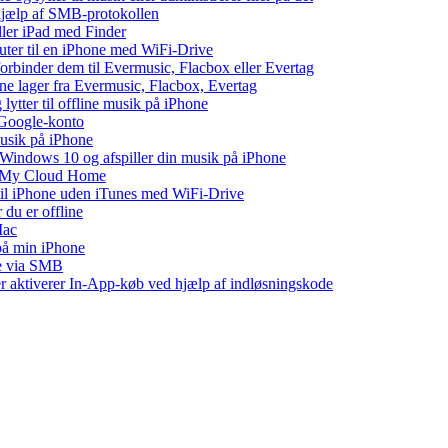
 hjælp af SMB-protokollen
eller iPad med Finder
puter til en iPhone med WiFi-Drive
 forbinder dem til Evermusic, Flacbox eller Evertag
ne lager fra Evermusic, Flacbox, Evertag
tter til offline musik på iPhone
 Google-konto
musik på iPhone
indows 10 og afspiller din musik på iPhone
WD My Cloud Home
 til iPhone uden iTunes med WiFi-Drive
 du er offline
Mac
 på min iPhone
ne via SMB
ler aktiverer In-App-køb ved hjælp af indløsningskode