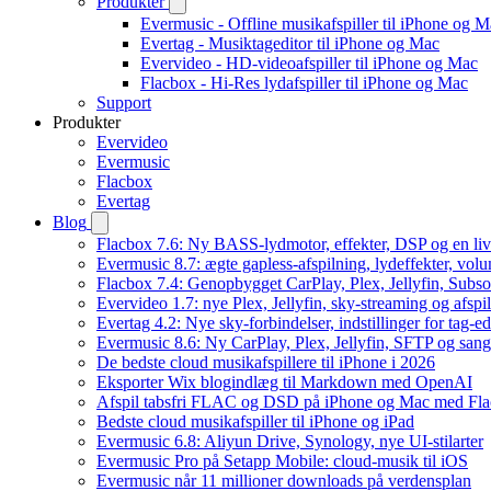
Produkter
Evermusic - Offline musikafspiller til iPhone og 
Evertag - Musiktageditor til iPhone og Mac
Evervideo - HD-videoafspiller til iPhone og Mac
Flacbox - Hi-Res lydafspiller til iPhone og Mac
Support
Produkter
Evervideo
Evermusic
Flacbox
Evertag
Blog
Flacbox 7.6: Ny BASS-lydmotor, effekter, DSP og en liv
Evermusic 8.7: ægte gapless-afspilning, lydeffekter, vol
Flacbox 7.4: Genopbygget CarPlay, Plex, Jellyfin, Subso
Evervideo 1.7: nye Plex, Jellyfin, sky-streaming og afspi
Evertag 4.2: Nye sky-forbindelser, indstillinger for tag-edi
Evermusic 8.6: Ny CarPlay, Plex, Jellyfin, SFTP og sang
De bedste cloud musikafspillere til iPhone i 2026
Eksporter Wix blogindlæg til Markdown med OpenAI
Afspil tabsfri FLAC og DSD på iPhone og Mac med Fl
Bedste cloud musikafspiller til iPhone og iPad
Evermusic 6.8: Aliyun Drive, Synology, nye UI-stilarter
Evermusic Pro på Setapp Mobile: cloud-musik til iOS
Evermusic når 11 millioner downloads på verdensplan