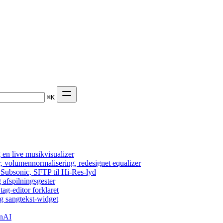
⌘
K
en live musikvisualizer
r, volumennormalisering, redesignet equalizer
 Subsonic, SFTP til Hi-Res-lyd
 afspilningsgester
tag-editor forklaret
g sangtekst-widget
enAI