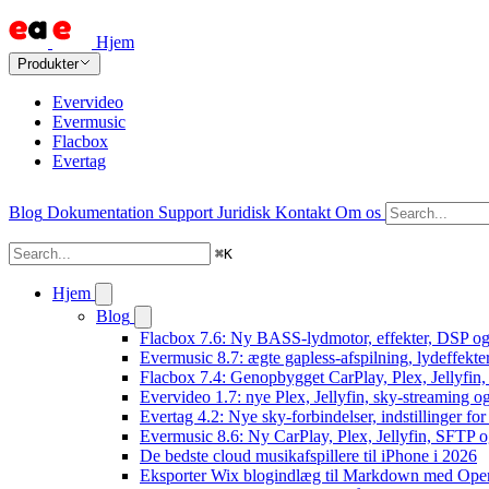
Hjem
Produkter
Evervideo
Evermusic
Flacbox
Evertag
Blog
Dokumentation
Support
Juridisk
Kontakt
Om os
⌘
K
Hjem
Blog
Flacbox 7.6: Ny BASS-lydmotor, effekter, DSP og 
Evermusic 8.7: ægte gapless-afspilning, lydeffekte
Flacbox 7.4: Genopbygget CarPlay, Plex, Jellyfin,
Evervideo 1.7: nye Plex, Jellyfin, sky-streaming og
Evertag 4.2: Nye sky-forbindelser, indstillinger for 
Evermusic 8.6: Ny CarPlay, Plex, Jellyfin, SFTP o
De bedste cloud musikafspillere til iPhone i 2026
Eksporter Wix blogindlæg til Markdown med Op