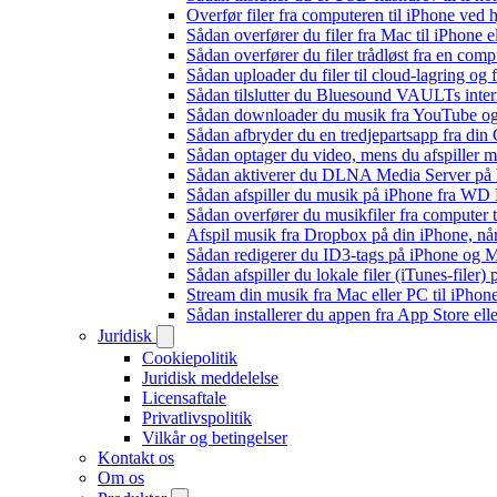
Overfør filer fra computeren til iPhone ved
Sådan overfører du filer fra Mac til iPhone 
Sådan overfører du filer trådløst fra en com
Sådan uploader du filer til cloud-lagring og
Sådan tilslutter du Bluesound VAULTs inter
Sådan downloader du musik fra YouTube og ly
Sådan afbryder du en tredjepartsapp fra din
Sådan optager du video, mens du afspiller 
Sådan aktiverer du DLNA Media Server på W
Sådan afspiller du musik på iPhone fra 
Sådan overfører du musikfiler fra computer
Afspil musik fra Dropbox på din iPhone, når
Sådan redigerer du ID3-tags på iPhone og 
Sådan afspiller du lokale filer (iTunes-filer)
Stream din musik fra Mac eller PC til iPho
Sådan installerer du appen fra App Store el
Juridisk
Cookiepolitik
Juridisk meddelelse
Licensaftale
Privatlivspolitik
Vilkår og betingelser
Kontakt os
Om os