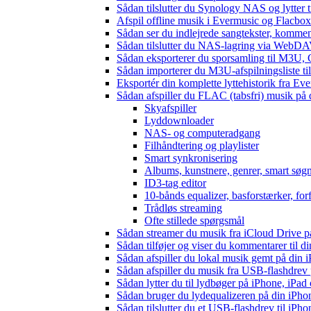
Sådan tilslutter du Synology NAS og lytter t
Afspil offline musik i Evermusic og Flacbox:
Sådan ser du indlejrede sangtekster, kommen
Sådan tilslutter du NAS-lagring via WebDAV 
Sådan eksporterer du sporsamling til M3U
Sådan importerer du M3U-afspilningsliste t
Eksportér din komplette lyttehistorik fra Ev
Sådan afspiller du FLAC (tabsfri) musik på 
Skyafspiller
Lyddownloader
NAS- og computeradgang
Filhåndtering og playlister
Smart synkronisering
Albums, kunstnere, genrer, smart søg
ID3-tag editor
10-bånds equalizer, basforstærker, for
Trådløs streaming
Ofte stillede spørgsmål
Sådan streamer du musik fra iCloud Drive p
Sådan tilføjer og viser du kommentarer til
Sådan afspiller du lokal musik gemt på din 
Sådan afspiller du musik fra USB-flashdre
Sådan lytter du til lydbøger på iPhone, iP
Sådan bruger du lydequalizeren på din iPh
Sådan tilslutter du et USB-flashdrev til iPhone