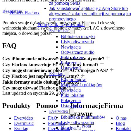
za pomocą SMB
Jak zainstalować aplikację z App Store lub
Bezpłatnie
Pobierz Flacbox
aktywować zakup w aplikacji za pomocą k
promocyjnego
Podnieś swoje doświadczenie muzyczne z Flacbox i ciesz się
Podręcznik użytkownika
wolnością słuchania swojej biblioteki muzyki FLAC z dowolnego
Evermusic
miejsca, o dowolnej porze.
Biblioteka muzyki
Listy odtwarzania
FAQ
Nawigacja
Odtwarzacz audio
Pliki lokalne
Czy iPhone może odtwarzać pliki FLAC natywnie?
Połączenia
Czy Flacbox konwertuje FLAC na inny format?
Ustawienia
Czy mogę strumieniować pliki FLAC z mojego NAS?
Evertag
Czy Flacbox jest naprawdę bezpłatny?
Edytor tagów
Jakie formaty audio obsługuje Flacbox?
Mapowania pól tagów
Czy mogę używać Flacbox offline?
Nawigacja
Last updated on
stycznia 29, 2024
Pliki lokalne
Połączenia
Produkty
Pomoc
Informacje
Firma
Ustawienia
Evervideo
prawne
Biblioteka multimediów
Evervideo
FAQ
O nas
Listy odtwarzania
Evermusic
Poradnik
Blog
Nota
Nawigacja
Evertag
Przewodnik
Kontakt