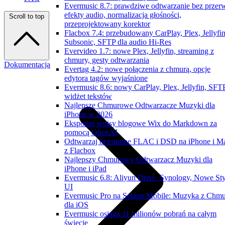
Evermusic 8.7: prawdziwe odtwarzanie bez przer
efekty audio, normalizacja głośności,
Scroll to top
przeprojektowany korektor
Flacbox 7.4: przebudowany CarPlay, Plex, Jellyfin
Subsonic, SFTP dla audio Hi-Res
Evervideo 1.7: nowe Plex, Jellyfin, streaming z
chmury, gesty odtwarzania
Dokumentacja
Evertag 4.2: nowe połączenia z chmurą, opcje
edytora tagów wyjaśnione
Evermusic 8.6: nowy CarPlay, Plex, Jellyfin, SFTP
widżet tekstów
Najlepsze Chmurowe Odtwarzacze Muzyki dla
iPhone w 2026
Eksportuj wpisy blogowe Wix do Markdown za
pomocą OpenAI
Odtwarzaj bezstratne FLAC i DSD na iPhone i M
z Flacbox
Najlepszy Chmurowy Odtwarzacz Muzyki dla
iPhone i iPad
Evermusic 6.8: Aliyun Drive, Synology, Nowe Sty
UI
Evermusic Pro na Setapp Mobile: Muzyka z Chm
dla iOS
Evermusic osiąga 11 milionów pobrań na całym
świecie