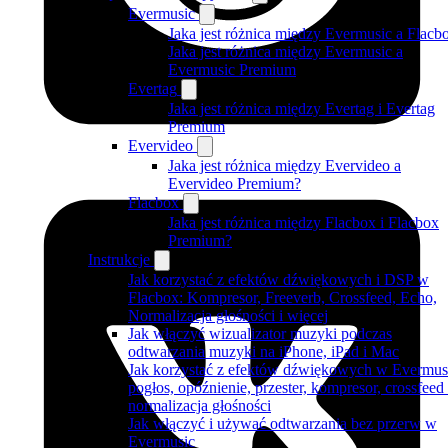
Evermusic
Jaka jest różnica między Evermusic a Flacb
Jaka jest różnica między Evermusic a
Evermusic Premium
Evertag
Jaka jest różnica między Evertag i Evertag
Premium
Evervideo
Jaka jest różnica między Evervideo a
Evervideo Premium?
Flacbox
Jaka jest różnica między Flacbox i Flacbox
Premium?
Instrukcje
Jak korzystać z efektów dźwiękowych i DSP w
Flacbox: Kompresor, Freeverb, Crossfeed, Echo,
Normalizacja głośności i więcej
Jak włączyć wizualizator muzyki podczas
odtwarzania muzyki na iPhone, iPad i Mac
Jak korzystać z efektów dźwiękowych w Evermus
pogłos, opóźnienie, przester, kompresor, crossfeed 
normalizacja głośności
Jak włączyć i używać odtwarzania bez przerw w
Evermusic