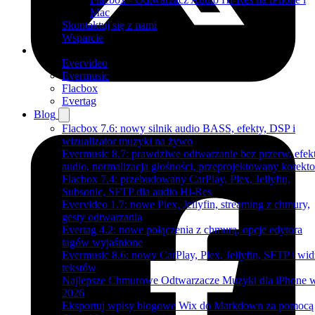
Mac
Skontaktuj się z nami
Wsparcie
Produkty
Evervideo
Evermusic
Flacbox
Evertag
Blog
Flacbox 7.6: nowy silnik audio BASS, efekty, DSP i
wizualizator muzyki na żywo
Evermusic 8.7: prawdziwe odtwarzanie bez przerw, efek
audio, normalizacja głośności, przeprojektowany korekto
Flacbox 7.4: przebudowany CarPlay, Plex, Jellyfin,
Subsonic, SFTP dla audio Hi-Res
Evervideo 1.7: nowe Plex, Jellyfin, streaming z chmury,
gesty odtwarzania
Evertag 4.2: nowe połączenia z chmurą, opcje edytora
tagów wyjaśnione
Evermusic 8.6: nowy CarPlay, Plex, Jellyfin, SFTP i wid
tekstów
Najlepsze Chmurowe Odtwarzacze Muzyki dla iPhone 
2026
Eksportuj wpisy blogowe Wix do Markdown za pomocą