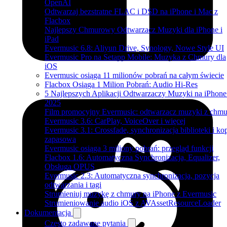
OpenAI
Odtwarzaj bezstratne FLAC i DSD na iPhone i Mac z
Flacbox
Najlepszy Chmurowy Odtwarzacz Muzyki dla iPhone i
iPad
Evermusic 6.8: Aliyun Drive, Synology, Nowe Style UI
Evermusic Pro na Setapp Mobile: Muzyka z Chmury dla
iOS
Evermusic osiąga 11 milionów pobrań na całym świecie
Flacbox Osiąga 1 Milion Pobrań: Audio Hi-Res
5 Najlepszych Aplikacji Odtwarzaczy Muzyki na iPhon
2025
Film promocyjny Evermusic: odtwarzacz muzyki z chmu
Evermusic 3.6: CarPlay, VoiceOver i więcej
Evermusic 3.1: Crossfade, synchronizacja biblioteki i ko
zapasowa
Evermusic osiąga 3 miliony pobrań: przegląd funkcji
Flacbox 1.6: Automatyczna Synchronizacja, Equalizer,
Obsługa OPUS
Evermusic 2.3: Automatyczna synchronizacja, pozycja
odtwarzania i tagi
Strumieniuj muzykę z chmury na iPhone z Evermusic
Strumieniowanie audio iOS z AVAssetResourceLoader
Dokumentacja
Często zadawane pytania