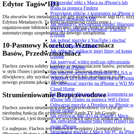
Edytor Tagów ID3
Jak przesłać pliki z Maca na iPhone'a lub
iPada za pomocą Findera
Przesyłanie plików z komputera na iPhone 
Dla utworów bez metadanych lub gdy trzeba edytować tagi ID3, użyj
pomocą protokołu SMB
Edytora Metadanych. Ta funkcja usprawnia czyszczenie i
Jak podłączyć wewnętrzną pamięć Bluesou
organizowanie biblioteki muzycznej, oferując funkcje autokorekty i
VAULT z aplikacji Evermusic, Flacbox,
automatycznego uzupełniania dla łatwego zarządzania.
Evertag
Jak pobrać muzykę z YouTube i słuchać
10-Pasmowy Korektor, Wzmacniacz
muzyki offline na iPhone
Jak odłączyć aplikację innej firmy od konta
Basów, Przedwzmacniacz
Google
Jak nagrywać wideo podczas odtwarzania
Flacbox zawiera solidny korektor ze wzmacniaczem basów, presetam
muzyki na iPhonie
w stylu iTunes i przedwzmacniaczem. Dostosuj swój system
Jak włączyć serwer multimediów DLNA w
dźwiękowy, aby uzyskać więcej decybeli lub skonfiguruj go dla
Windows 10 i odtwarzać muzykę na iPhoni
nowego poziomu jakości dźwięku.
Jak odtwarzać muzykę na iPhonie z WD M
Cloud Home
Strumieniowanie Bezprzewodowe
Jak przesłać pliki muzyczne z komputera na
iPhone bez iTunes za pomocą WiFi-Drive
Odtwarzaj muzykę z Dropbox na iPhonie w
Flacbox zawiera strumieniowanie bezprzewodowe, co czyni go
trybie offline
niezbędną funkcją dla użytkowników Apple TV lub Google
Jak edytować tagi ID3 na iPhonie i Macu
Chromecast, i jest dostępny we wszystkich naszych aplikacjach audio
Jak odtwarzać lokalne pliki (pliki iTunes) na
moim iPhonie
Co najlepsze, Flacbox jest całkowicie bezpłatny i kompatybilny z
Strumieniuj muzykę z Maca lub PC na iPho
iPhonem i iPadem z systemem iOS 8.0 i nowszym.