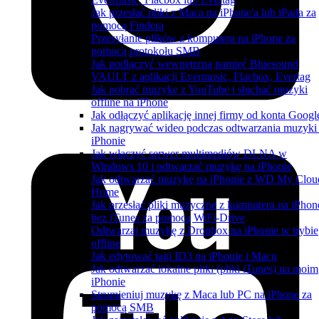
Jak przesłać pliki z Maca na iPhone'a lub iPada za
pomocą Findera
Przesyłanie plików z komputera na iPhone za
pomocą protokołu SMB
Jak podłączyć wewnętrzną pamięć Bluesound
VAULT z aplikacji Evermusic, Flacbox, Evertag
Jak pobrać muzykę z YouTube i słuchać muzyki
offline na iPhone
Jak odłączyć aplikację innej firmy od konta Googl
Jak nagrywać wideo podczas odtwarzania muzyki
iPhonie
Jak włączyć serwer multimediów DLNA w
Windows 10 i odtwarzać muzykę na iPhonie
Jak odtwarzać muzykę na iPhonie z WD My Clou
Home
Jak przesłać pliki muzyczne z komputera na iPhon
bez iTunes za pomocą WiFi-Drive
Odtwarzaj muzykę z Dropbox na iPhonie w trybie
offline
Jak edytować tagi ID3 na iPhonie i Macu
Jak odtwarzać lokalne pliki (pliki iTunes) na moim
iPhonie
Strumieniuj muzykę z Maca lub PC na iPhone za
pomocą SMB