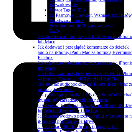
Wyszukiwanie
Edytor Tagów ID3
10-Pasmowy Korektor, Wzmacniacz Basów
Przedwzmacniacz
Strumieniowanie Bezprzewodowe
FAQ
Jak streamować muzykę z iCloud Drive na iPhoni
lub Macu
Jak dodawać i przeglądać komentarze do ścieżek
audio na iPhone, iPad i Mac za pomocą Evermusic
Flacbox
Jak odtwarzac lokalna muzyke zapisana na iPhoni
lub Macu
Jak odtwarzać muzykę z pendrive'a USB na iPhon
za pomocą Evermusic i iXpand od SanDisk
Jak słuchać audiobooków na iPhone, iPad i Mac z
pomocą Evermusic
Jak podłączyć pendrive USB do iPhone'a i słucha
muzyki lub zarządzać plikami na nim
Jak używać korektora dźwięku na iPhonie, iPadzi
lub Macu z Evermusic i Flacbox
Jak bezprzewodowo przesyłać pliki z komputera n
iPhone za pomocą WiFi-Drive
Jak przesłać pliki do chmury i połączyć je z
Evermusic, Flacbox lub Evertag