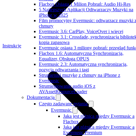
Flacbox Osiąga 1 Milion Pobrań: Audio Hi-Res
5 Najlepszych Aplikacji Odtwarzaczy Muzyki na
iPhone w 2025
Film promocyjny Evermusic: odtwarzacz muzyki 
chmury
Evermusic 3.6: CarPlay, VoiceOver i więcej
Evermusic 3.1: Crossfade, synchronizacja bibliotek
kopia zapasowa
Instrukcje
Evermusic osiąga 3 miliony pobrań: przegląd funkc
Flacbox 1.6: Automatyczna Synchronizacja,
Equalizer, Obsługa OPUS
Evermusic 2.3: Automatyczna synchronizacja,
pozycja odtwarzania i tagi
Strumieniuj muzykę z chmury na iPhone z
Evermusic
Strumieniowanie audio iOS z
AVAssetResourceLoader
Dokumentacja
Często zadawane pytania
Evermusic
Jaka jest różnica między Evermusic a
Flacbox
Jaka jest różnica między Evermusic a
Evermusic Premium