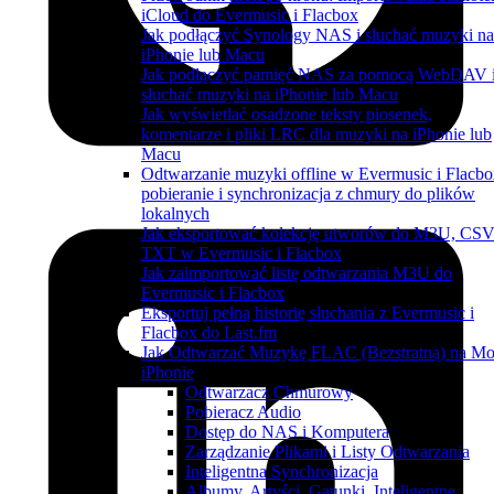
iCloud do Evermusic i Flacbox
Jak podłączyć Synology NAS i słuchać muzyki na
iPhonie lub Macu
Jak podłączyć pamięć NAS za pomocą WebDAV 
słuchać muzyki na iPhonie lub Macu
Jak wyświetlać osadzone teksty piosenek,
komentarze i pliki LRC dla muzyki na iPhonie lub
Macu
Odtwarzanie muzyki offline w Evermusic i Flacbo
pobieranie i synchronizacja z chmury do plików
lokalnych
Jak eksportować kolekcję utworów do M3U, CSV
TXT w Evermusic i Flacbox
Jak zaimportować listę odtwarzania M3U do
Evermusic i Flacbox
Eksportuj pełną historię słuchania z Evermusic i
Flacbox do Last.fm
Jak Odtwarzać Muzykę FLAC (Bezstratną) na M
iPhonie
Odtwarzacz Chmurowy
Pobieracz Audio
Dostęp do NAS i Komputera
Zarządzanie Plikami i Listy Odtwarzania
Inteligentna Synchronizacja
Albumy, Artyści, Gatunki, Inteligentne