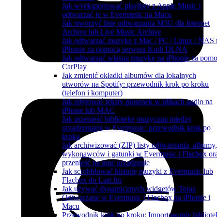
Jak wyeksportować playlisty z Apple Music i
odtwarzać je w Evermusic na Macu
Jak stworzyć listę odtwarzania M3U dla Internet
Archive lub Live Music Archive
Jak odtwarzać muzykę z Mac / PC / Linux / NAS 
iPhonie za pomocą serwera Kodi DLNA
Jak odtwarzać własną muzykę na iPhonie za pom
CarPlay
Jak zmienić okładki albumów dla lokalnych
utworów na Spotify: przewodnik krok po kroku
(telefon i komputer)
Jak edytować teksty piosenek w plikach audio na
iPhone lub MAC
Jak przenieść bibliotekę muzyczną między
urządzeniami w Evermusic: przewodnik krok po
kroku
Jak archiwizować (ZIP) listy odtwarzania, albumy,
wykonawców i gatunki w Evermusic i Flacbox or
przenieść na inne urządzenie
Jak scrobblować historię muzyki z Evermusic lub
Flacbox do Last.fm
Jak używać dynamicznych widgetów Teraz
Odtwarzane w Evermusic i Flacbox na iPhonie i
Macu
Przewodnik krok po kroku: Importowanie bibliote