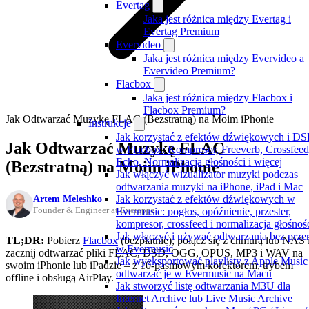
Evertag
Jaka jest różnica między Evertag i
Evertag Premium
Evervideo
Jaka jest różnica między Evervideo a
Evervideo Premium?
Flacbox
Jaka jest różnica między Flacbox i
Flacbox Premium?
Jak Odtwarzać Muzykę FLAC (Bezstratną) na Moim iPhonie
Instrukcje
Jak korzystać z efektów dźwiękowych i DS
Jak Odtwarzać Muzykę FLAC
w Flacbox: Kompresor, Freeverb, Crossfeed
Echo, Normalizacja głośności i więcej
(Bezstratną) na Moim iPhonie
Jak włączyć wizualizator muzyki podczas
odtwarzania muzyki na iPhone, iPad i Mac
Artem Meleshko
Jak korzystać z efektów dźwiękowych w
Founder & Engineer at Everappz
Evermusic: pogłos, opóźnienie, przester,
kompresor, crossfeed i normalizacja głośnoś
Jak włączyć i używać odtwarzania bez prze
TL;DR:
Pobierz
Flacbox
(bezpłatnie), połącz się z chmurą lub NAS 
w Evermusic
zacznij odtwarzać pliki FLAC, DSD, OGG, OPUS, MP3 i WAV na
Jak wyeksportować playlisty z Apple Music 
swoim iPhonie lub iPadzie – z 10-pasmowym korektorem, trybem
odtwarzać je w Evermusic na Macu
offline i obsługą AirPlay.
Jak stworzyć listę odtwarzania M3U dla
Internet Archive lub Live Music Archive