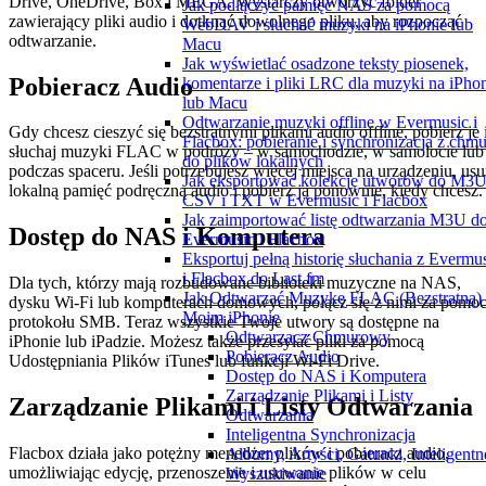
Drive, OneDrive, Box i MEGA. Wystarczy otworzyć folder
Jak podłączyć pamięć NAS za pomocą
zawierający pliki audio i dotknąć dowolnego pliku, aby rozpocząć
WebDAV i słuchać muzyki na iPhonie lub
odtwarzanie.
Macu
Jak wyświetlać osadzone teksty piosenek,
Pobieracz Audio
komentarze i pliki LRC dla muzyki na iPho
lub Macu
Odtwarzanie muzyki offline w Evermusic i
Gdy chcesz cieszyć się bezstratnymi plikami audio offline, pobierz je 
Flacbox: pobieranie i synchronizacja z chm
słuchaj muzyki FLAC w podróży – w samochodzie, w samolocie lub
do plików lokalnych
podczas spaceru. Jeśli potrzebujesz więcej miejsca na urządzeniu, us
Jak eksportować kolekcję utworów do M3U
lokalną pamięć podręczną audio i pobierz ją ponownie, kiedy chcesz.
CSV i TXT w Evermusic i Flacbox
Jak zaimportować listę odtwarzania M3U d
Dostęp do NAS i Komputera
Evermusic i Flacbox
Eksportuj pełną historię słuchania z Evermu
i Flacbox do Last.fm
Dla tych, którzy mają rozbudowane biblioteki muzyczne na NAS,
Jak Odtwarzać Muzykę FLAC (Bezstratną)
dysku Wi-Fi lub komputerach domowych, połącz się z nimi za pomo
Moim iPhonie
protokołu SMB. Teraz wszystkie Twoje utwory są dostępne na
Odtwarzacz Chmurowy
iPhonie lub iPadzie. Możesz także przesyłać pliki za pomocą
Pobieracz Audio
Udostępniania Plików iTunes lub funkcji Wi-Fi Drive.
Dostęp do NAS i Komputera
Zarządzanie Plikami i Listy
Zarządzanie Plikami i Listy Odtwarzania
Odtwarzania
Inteligentna Synchronizacja
Flacbox działa jako potężny menedżer plików i pobieracz audio,
Albumy, Artyści, Gatunki, Inteligentn
umożliwiając edycję, przenoszenie i usuwanie plików w celu
Wyszukiwanie