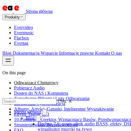
Strona główna
Produkty
Evervideo
Evermusic
Flacbox
Evertag
Blog
Dokumentacja
Wsparcie
Informacje prawne
Kontakt
O nas
On this page
Odtwarzacz Chmurowy
Pobieracz Audio
Dostęp do NAS i Komputera
Zarządzanie Plikami i Listy Odtwarzania
CTRL K
Inteligentna Synchronizacja
Albumy, Artyści, Gatunki, Inteligentne Wyszukiwanie
Strona główna
Edytor Tagów ID3
Blog
10-Pasmowy Korektor, Wzmacniacz Basów, Przedwzmacniac
Flacbox 7.6: nowy silnik audio BASS, efekty, DSP
Strumieniowanie Bezprzewodowe
wizualizator muzyki na żywo
FAQ