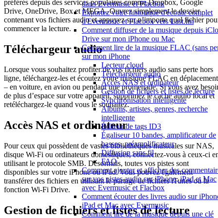
préférés depuis des services populaires comme Dropbox, Google
dans Evermusic et Flacbox
Drive, OneDrive, Box et MEGA. Ouvrez simplement le dossier
Exportez votre historique d'écoute complet
contenant vos fichiers audio et appuyez sur n’importe quel fichier pou
d'Evermusic et Flacbox vers Last.fm
commencer la lecture.
Comment diffuser de la musique depuis iCl
Drive sur mon iPhone ou Mac
Téléchargeur audio
Comment lire de la musique FLAC (sans per
sur mon iPhone
Lecteur cloud
Lorsque vous souhaitez profiter de vos fichiers audio sans perte hors
Téléchargeur audio
ligne, téléchargez-les et écoutez votre musique FLAC en déplacement
Accès NAS et ordinateur
– en voiture, en avion ou pendant une promenade. Si vous avez besoi
Gestion de fichiers et listes de lecture
de plus d’espace sur votre appareil, supprimez le cache audio local et
Synchronisation intelligente
retéléchargez-le quand vous le souhaitez.
Albums, artistes, genres, recherche
intelligente
Accès NAS et ordinateur
Éditeur de tags ID3
Égaliseur 10 bandes, amplificateur de
basses, préamplificateur
Pour ceux qui possèdent de vastes bibliothèques musicales sur NAS,
Diffusion sans fil
disque Wi-Fi ou ordinateurs domestiques, connectez-vous à ceux-ci e
FAQ
utilisant le protocole SMB. Désormais, toutes vos pistes sont
Comment ajouter et afficher des commentair
disponibles sur votre iPhone ou iPad. Vous pouvez également
sur vos pistes audio sur iPhone, iPad et Mac
transférer des fichiers en utilisant le partage de fichiers iTunes ou la
avec Evermusic et Flacbox
fonction Wi-Fi Drive.
Comment écouter des livres audio sur iPhon
iPad et Mac avec Evermusic
Gestion de fichiers et listes de lecture
Comment lire de la musique depuis une clé