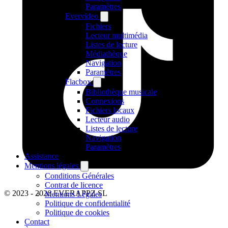
Paramètres
Evervideo
Fichiers
Lecteur multimédia
Listes de lecture
Médiathèque
Navigation
Paramètres
Flacbox
Bibliothèque musicale
Connexions
Fichiers locaux
Lecteur audio
Listes de lecture
Navigation
Paramètres
Assistance
Mentions légales
Conditions Générales
Contrat de licence
© 2023 - 2026 EVERAPPZ SL
Mentions Légales
Politique de confidentialité
Politique de cookies
Contact