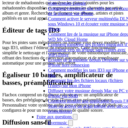
lecteur de métadonnées qui analyse les pistes ajoutées pour les
votre compte Google
métadonnées disponibles et regroupe toutes les chansons par artiste,
Comment enregistrer une vidéo tout en écou
album et genre. Recherchez facilement vos albums, artistes et pistes
de la musique sur iPhone
préférés en un seul appui.
Comment activer le serveur multimédia D
sous Windows 10 et écouter votre musique s
Éditeur de tags ID3
iPhone
Comment lire de la musique sur iPhone depu
WD My Cloud Home
Pour les pistes sans métadonnées ou lorsque vous devez modifier les
Comment transférer des fichiers musicaux d
tags ID3, utilisez l’éditeur de métadonnées. Cette fonctionnalité
ordinateur vers un iPhone sans iTunes avec
simplifie le nettoyage et l’organisation de votre bibliothèque musicale,
WiFi-Drive
offrant des fonctions de correction automatique et de remplissage
Écouter de la musique depuis Dropbox sur v
automatique pour une gestion sans effort.
iPhone hors connexion
Comment modifier les tags ID3 sur iPhone e
Égaliseur 10 bandes, amplificateur de
Mac
Comment lire des fichiers locaux (fichiers
basses, préamplificateur
iTunes) sur mon iPhone
Diffusez votre musique depuis Mac ou PC v
Flacbox comprend un égaliseur robuste avec un amplificateur de
iPhone via SMB
basses, des préréglages de style iTunes et un préamplificateur.
Comment installer une application depuis l'
Personnalisez votre système audio pour obtenir plus de décibels ou
Store ou activer un achat intégré avec un co
configurez-le pour un nouveau niveau de qualité sonore.
promotionnel
Foire aux questions
Diffusion sans fil
Evermusic