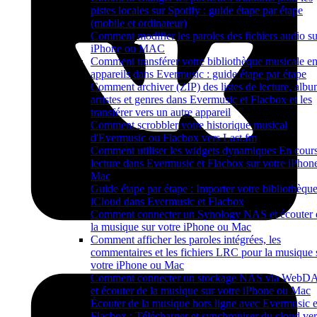
pistes locales sur Spotify : guide étape par étape
(mobile et ordinateur)
Comment modifier les paroles des fichiers audio su
iPhone ou MAC
Comment transférer votre bibliothèque musicale en
appareils dans Evermusic : guide étape par étape
Comment archiver (ZIP) des listes de lecture, albu
artistes et genres dans Evermusic et Flacbox et les
transférer vers un autre appareil
Comment scrobbler votre historique musical
d'Evermusic ou Flacbox vers Last.fm
Comment utiliser les widgets dynamiques En cour
lecture dans Evermusic et Flacbox sur votre iPhone
Mac
Guide étape par étape : Importer votre bibliothèqu
iCloud dans Evermusic et Flacbox
Comment connecter un Synology NAS et écouter 
la musique sur votre iPhone ou Mac
Comment afficher les paroles intégrées, les
commentaires et les fichiers LRC pour la musique 
votre iPhone ou Mac
Comment connecter un stockage NAS via WebD
et écouter de la musique sur votre iPhone ou Mac
Écouter de la musique hors ligne avec Evermusic e
Flacbox : Télécharger et synchroniser du cloud ver