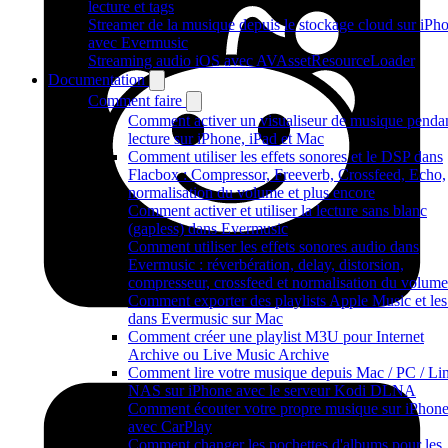
lecture et tags
Streamer de la musique depuis le stockage cloud sur iPh
avec Evermusic
Streaming audio iOS avec AVAssetResourceLoader
Documentation
Comment faire
Comment activer un visualiseur de musique pendan
lecture sur iPhone, iPad et Mac
Comment utiliser les effets sonores et le DSP dans
Flacbox : Compressor, Freeverb, Crossfeed, Echo,
normalisation du volume et plus encore
Comment activer et utiliser la lecture sans blanc
(gapless) dans Evermusic
Comment utiliser les effets sonores audio dans
Evermusic : réverbération, delay, distorsion,
compresseur, crossfeed et normalisation du volume
Comment exporter des playlists Apple Music et les 
dans Evermusic sur Mac
Comment créer une playlist M3U pour Internet
Archive ou Live Music Archive
Comment lire votre musique depuis Mac / PC / Lin
NAS sur iPhone avec le serveur Kodi DLNA
Comment écouter votre propre musique sur iPhon
avec CarPlay
Comment changer les pochettes d'albums pour les