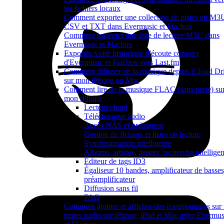
les fichiers locaux
Comment exporter une collection de pistes en M3
CSV et TXT dans Evermusic et Flacbox
Comment importer une liste de lecture M3U dans
Evermusic et Flacbox
Exportez votre historique d'écoute complet
d'Evermusic et Flacbox vers Last.fm
Comment diffuser de la musique depuis iCloud Dr
sur mon iPhone ou Mac
Comment lire de la musique FLAC (sans perte) su
mon iPhone
Lecteur cloud
Téléchargeur audio
Accès NAS et ordinateur
Gestion de fichiers et listes de lecture
Synchronisation intelligente
Albums, artistes, genres, recherche intelligen
Éditeur de tags ID3
Égaliseur 10 bandes, amplificateur de basses
préamplificateur
Diffusion sans fil
FAQ
Comment ajouter et afficher des commentaires sur
pistes audio sur iPhone, iPad et Mac avec Evermus