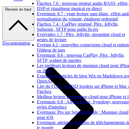
Flacbox 7.6 : nouveau moteur audio BASS, effets,
DSP et visualiseur musical en direct
Revenir en haut
Evermusic 8.7 : vraie lecture sans blanc, effets aud
normalisation du volume, égaliseur redessiné
Flacbox 7.4 : CarPlay repensé, Plex, Jellyfin,
Subsonic, SFTP pour audio hi-res
Evervideo 1.7 : Plex, Jellyfin, streaming cloud et
gestes de lecture
Documentation
Evertag 4.2 : nouvelles connexions cloud et option
l'éditeur de tags
Evermusic 8.6 : nouveau CarPlay, Plex, Jellyfin,
SFTP, widget de paroles
Les meilleurs lecteurs de musique cloud pour iPho
en 2026
Exporter les articles de blog Wix en Markdown av
OpenAI
Lire du FLAC et DSD lossless sur iPhone et Mac 
Flacbox
Meilleur lecteur de musique cloud pour iPhone et 
Evermusic 6.8 : Aliyun Drive, Synology, nouveau
styles d'interface
Evermusic Pro sur Setapp Mobile : Musique cloud
pour iOS
Evermusic atteint 11 millions de téléchargements d
le monde