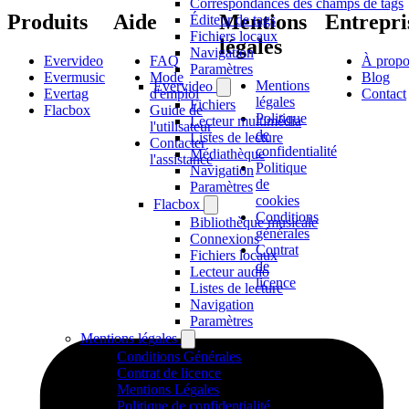
Correspondances des champs de tags
Produits
Aide
Mentions
Entrepri
Éditeur de tags
Fichiers locaux
légales
Navigation
Evervideo
FAQ
À propo
Paramètres
Evermusic
Mode
Blog
Mentions
Evervideo
Evertag
d'emploi
Contact
légales
Fichiers
Flacbox
Guide de
Politique
Lecteur multimédia
l'utilisateur
de
Listes de lecture
Contacter
confidentialité
Médiathèque
l'assistance
Politique
Navigation
de
Paramètres
cookies
Flacbox
Conditions
Bibliothèque musicale
générales
Connexions
Contrat
Fichiers locaux
de
Lecteur audio
licence
Listes de lecture
Navigation
Paramètres
Mentions légales
Conditions Générales
Contrat de licence
Mentions Légales
Politique de confidentialité