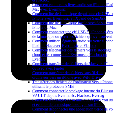
et Flacbox
Comment écouter des livres audio sur iPhone, iPad
Mac avec Evermusic
Comment lire de la musique depuis une clé USB s
iPhone avec Evermusic et iXpand de SanDisk
Comment lire de la musique locale stockée sur vot
iPhone ou Mac
Comment connecter une clé USB à l'iPhone et éco
de la musique ou gérer les fichiers qui s'y trouvent
Comment utiliser l'égaliseur audio sur votre iPhone
iPad ou Mac avec Evermusic et Flacbox
Comment télécharger des fichiers vers le stockage
cloud et les connecter à Evermusic, Flacbox ou
Evertag
Comment transférer des fichiers de Mac vers iPho
ou iPad avec Finder
Comment transférer des fichiers sans fil d'un
ordinateur vers un iPhone avec WiFi-Drive
Transférer des fichiers de l'ordinateur vers l'iPhone
utilisant le protocole SMB
Comment connecter le stockage interne du Blueso
VAULT depuis Evermusic, Flacbox, Evertag
Comment télécharger de la musique depuis YouTu
et écouter de la musique hors ligne sur iPhone
Comment déconnecter une application tierce de vo