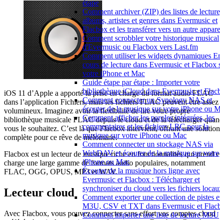
étape
Comment archiver (ZIP) des listes de lecture
albums, artistes et genres dans Evermusic et
Flacbox et les transférer vers un autre appare
Comment scrobbler votre historique musical
d'Evermusic ou Flacbox vers Last.fm
Comment utiliser les widgets dynamiques E
cours de lecture dans Evermusic et Flacbox 
votre iPhone et Mac
Guide étape par étape : Importer votre
bibliothèque iCloud dans Evermusic et Flac
iOS 11 d’Apple a apporté la prise en charge du format audio FLAC
Comment connecter un Synology NAS et
dans l’application Fichiers, mais les fichiers FLAC peuvent être assez
écouter de la musique sur votre iPhone ou 
volumineux. Imaginez avoir la flexibilité de lire votre propre
Comment afficher les paroles intégrées, les
bibliothèque musicale FLAC depuis le cloud et de la télécharger qua
commentaires et les fichiers LRC pour la
vous le souhaitez. C’est là que Flacbox intervient, offrant une solution
musique sur votre iPhone ou Mac
complète pour ce rêve de mélomane.
Comment connecter un stockage NAS via
WebDAV et écouter de la musique sur votre
Flacbox est un lecteur de musique riche en fonctionnalités qui prend 
iPhone ou Mac
charge une large gamme de formats audio populaires, notamment
Écouter de la musique hors ligne avec
FLAC, OGG, OPUS, MP3 et WAV.
Evermusic et Flacbox : Télécharger et
synchroniser du cloud vers les fichiers locau
Lecteur cloud
Comment exporter une collection de pistes 
M3U, CSV et TXT dans Evermusic et Flac
Avec Flacbox, vous pouvez connecter sans effort vos comptes cloud
Comment importer une liste de lecture M3U