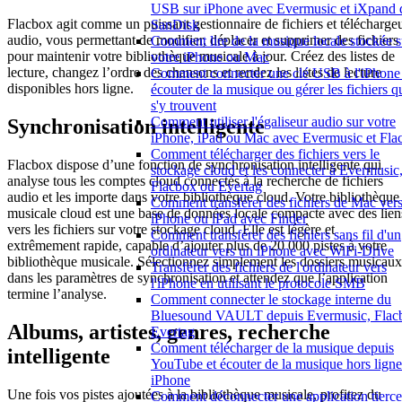
USB sur iPhone avec Evermusic et iXpand 
Flacbox agit comme un puissant gestionnaire de fichiers et télécharge
SanDisk
audio, vous permettant de modifier, déplacer et supprimer des fichiers
Comment lire de la musique locale stockée s
pour maintenir votre bibliothèque musicale à jour. Créez des listes de
votre iPhone ou Mac
lecture, changez l’ordre des chansons et rendez les listes de lecture
Comment connecter une clé USB à l'iPhone 
disponibles hors ligne.
écouter de la musique ou gérer les fichiers q
s'y trouvent
Comment utiliser l'égaliseur audio sur votre
Synchronisation intelligente
iPhone, iPad ou Mac avec Evermusic et Fla
Comment télécharger des fichiers vers le
Flacbox dispose d’une fonction de synchronisation intelligente qui
stockage cloud et les connecter à Evermusic
analyse tous les comptes cloud connectés à la recherche de fichiers
Flacbox ou Evertag
audio et les importe dans votre bibliothèque cloud. Votre bibliothèque
Comment transférer des fichiers de Mac ver
musicale cloud est une base de données locale compacte avec des lien
iPhone ou iPad avec Finder
vers les fichiers sur votre stockage cloud. Elle est légère et
Comment transférer des fichiers sans fil d'un
extrêmement rapide, capable d’ajouter plus de 20 000 pistes à votre
ordinateur vers un iPhone avec WiFi-Drive
bibliothèque musicale. Sélectionnez simplement les dossiers musicaux
Transférer des fichiers de l'ordinateur vers
dans les paramètres de synchronisation et attendez que l’application
l'iPhone en utilisant le protocole SMB
termine l’analyse.
Comment connecter le stockage interne du
Bluesound VAULT depuis Evermusic, Flac
Albums, artistes, genres, recherche
Evertag
Comment télécharger de la musique depuis
intelligente
YouTube et écouter de la musique hors ligne
iPhone
Une fois vos pistes ajoutées à la bibliothèque musicale, profitez du
Comment déconnecter une application tierce