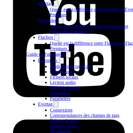
Evertag
Quelle est la différence entre Evertag et Eve
Premium
Evervideo
Quelle est la différence entre Evervideo et
Evervideo Premium ?
Flacbox
Quelle est la différence entre Flacbox et Fl
Premium ?
Guide de l'utilisateur
Evermusic
Bibliothèque musicale
Connexions
Fichiers locaux
Lecteur audio
Listes de lecture
Navigation
Paramètres
Evertag
Connexions
Correspondances des champs de tags
Éditeur de tags
Fichiers locaux
Navigation