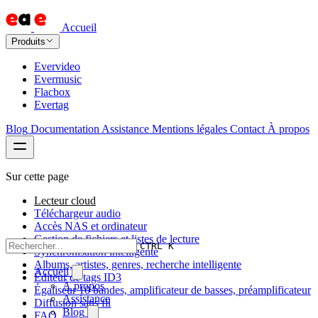
Accueil
Produits
Evervideo
Evermusic
Flacbox
Evertag
Blog
Documentation
Assistance
Mentions légales
Contact
À propos
Sur cette page
Lecteur cloud
Téléchargeur audio
Accès NAS et ordinateur
Gestion de fichiers et listes de lecture
CTRL K
Synchronisation intelligente
Albums, artistes, genres, recherche intelligente
Accueil
Éditeur de tags ID3
À propos
Égaliseur 10 bandes, amplificateur de basses, préamplificateur
Assistance
Diffusion sans fil
Blog
FAQ