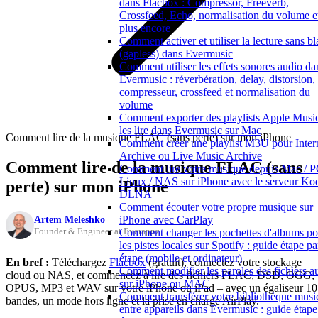
dans Flacbox : Compressor, Freeverb,
Crossfeed, Echo, normalisation du volume e
plus encore
Comment activer et utiliser la lecture sans b
(gapless) dans Evermusic
Comment utiliser les effets sonores audio da
Evermusic : réverbération, delay, distorsion,
compresseur, crossfeed et normalisation du
volume
Comment exporter des playlists Apple Music
les lire dans Evermusic sur Mac
Comment lire de la musique FLAC (sans perte) sur mon iPhone
Comment créer une playlist M3U pour Inter
Archive ou Live Music Archive
Comment lire de la musique FLAC (sans
Comment lire votre musique depuis Mac / P
Linux / NAS sur iPhone avec le serveur Ko
perte) sur mon iPhone
DLNA
Comment écouter votre propre musique sur
Artem Meleshko
iPhone avec CarPlay
Founder & Engineer at Everappz
Comment changer les pochettes d'albums po
les pistes locales sur Spotify : guide étape pa
étape (mobile et ordinateur)
En bref :
Téléchargez
Flacbox
(gratuit), connectez votre stockage
Comment modifier les paroles des fichiers a
cloud ou NAS, et commencez à lire des fichiers FLAC, DSD, OGG,
sur iPhone ou MAC
OPUS, MP3 et WAV sur votre iPhone ou iPad – avec un égaliseur 10
Comment transférer votre bibliothèque musi
bandes, un mode hors ligne et la prise en charge AirPlay.
entre appareils dans Evermusic : guide étape