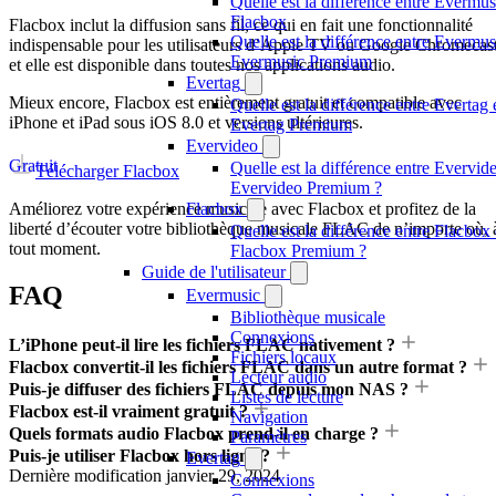
Quelle est la différence entre Evermus
Flacbox
Flacbox inclut la diffusion sans fil, ce qui en fait une fonctionnalité
Quelle est la différence entre Evermus
indispensable pour les utilisateurs d’Apple TV ou Google Chromecast
Evermusic Premium
et elle est disponible dans toutes nos applications audio.
Evertag
Mieux encore, Flacbox est entièrement gratuit et compatible avec
Quelle est la différence entre Evertag 
iPhone et iPad sous iOS 8.0 et versions ultérieures.
Evertag Premium
Evervideo
Gratuit
Quelle est la différence entre Evervide
Télécharger Flacbox
Evervideo Premium ?
Flacbox
Améliorez votre expérience musicale avec Flacbox et profitez de la
liberté d’écouter votre bibliothèque musicale FLAC de n’importe où, 
Quelle est la différence entre Flacbox 
tout moment.
Flacbox Premium ?
Guide de l'utilisateur
FAQ
Evermusic
Bibliothèque musicale
Connexions
L’iPhone peut-il lire les fichiers FLAC nativement ?
Fichiers locaux
Flacbox convertit-il les fichiers FLAC dans un autre format ?
Lecteur audio
Puis-je diffuser des fichiers FLAC depuis mon NAS ?
Listes de lecture
Flacbox est-il vraiment gratuit ?
Navigation
Quels formats audio Flacbox prend-il en charge ?
Paramètres
Puis-je utiliser Flacbox hors ligne ?
Evertag
Dernière modification
janvier 29, 2024
Connexions