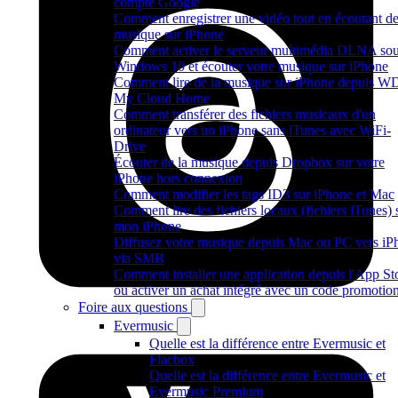
compte Google
Comment enregistrer une vidéo tout en écoutant de
musique sur iPhone
Comment activer le serveur multimédia DLNA so
Windows 10 et écouter votre musique sur iPhone
Comment lire de la musique sur iPhone depuis W
My Cloud Home
Comment transférer des fichiers musicaux d'un
ordinateur vers un iPhone sans iTunes avec WiFi-
Drive
Écouter de la musique depuis Dropbox sur votre
iPhone hors connexion
Comment modifier les tags ID3 sur iPhone et Mac
Comment lire des fichiers locaux (fichiers iTunes) 
mon iPhone
Diffusez votre musique depuis Mac ou PC vers iP
via SMB
Comment installer une application depuis l'App St
ou activer un achat intégré avec un code promotio
Foire aux questions
Evermusic
Quelle est la différence entre Evermusic et
Flacbox
Quelle est la différence entre Evermusic et
Evermusic Premium