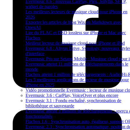
Evermusic 8.6 : nouveau CarPlay, Plex, Jellyfin, SFTP,
widget de paroles
Les meilleurs lecteurs de musique cloud pour iPhone en
2026
Exporter les articles de blog Wix en Markdown avec
OpenAI
Lire du FLAC et DSD lossless sur iPhone et Mac avec
Flacbox
Meilleur lecteur de musique cloud pour iPhone et iPad
Evermusic 6.8 : Aliyun Drive, Synology, nouveaux style
d'interface
Evermusic Pro sur Setapp Mobile : Musique cloud pour 
Evermusic atteint 11 millions de téléchargements dans le
monde
Flacbox atteint 1 million de téléchargements : Audio Hi-
Les 5 meilleures applications de lecteur de musique pour
iPhone en 2025
Vidéo promotionnelle Evermusic : lecteur de musique cl
Evermusic 3.6 : CarPlay, VoiceOver et plus encore
Evermusic 3.1 : Fondu enchaîné, synchronisation de
bibliothèque et sauvegarde
Evermusic atteint 3 millions de téléchargements : aperçu 
fonctionnalités
Flacbox 1.6 : Synchronisation auto, égaliseur, support 
Evermusic 2.3 : Synchronisation automatique, position d