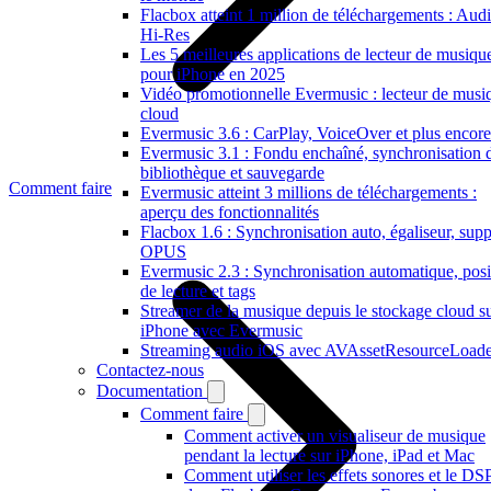
Flacbox atteint 1 million de téléchargements : Aud
Hi-Res
Les 5 meilleures applications de lecteur de musiqu
pour iPhone en 2025
Vidéo promotionnelle Evermusic : lecteur de musi
cloud
Evermusic 3.6 : CarPlay, VoiceOver et plus encore
Evermusic 3.1 : Fondu enchaîné, synchronisation 
bibliothèque et sauvegarde
Comment faire
Evermusic atteint 3 millions de téléchargements :
aperçu des fonctionnalités
Flacbox 1.6 : Synchronisation auto, égaliseur, supp
OPUS
Evermusic 2.3 : Synchronisation automatique, posi
de lecture et tags
Streamer de la musique depuis le stockage cloud s
iPhone avec Evermusic
Streaming audio iOS avec AVAssetResourceLoade
Contactez-nous
Documentation
Comment faire
Comment activer un visualiseur de musique
pendant la lecture sur iPhone, iPad et Mac
Comment utiliser les effets sonores et le DS