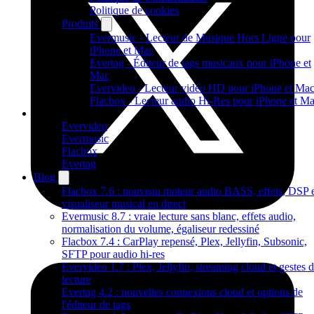
Politique de cookies
Produits
Evermusic - Lecteur de Musique Hors Ligne pour
iPhone et Mac
Evertag - Éditeur de tags musicaux pour iPhone et
Mac
Evervideo - Lecteur vidéo HD pour iPhone et Ma
Flacbox - Lecteur audio Hi-Res pour iPhone et M
Produits
Evervideo
Evermusic
Flacbox
Evertag
Blog
Flacbox 7.6 : nouveau moteur audio BASS, effets, DSP 
visualiseur musical en direct
Evermusic 8.7 : vraie lecture sans blanc, effets audio,
normalisation du volume, égaliseur redessiné
Flacbox 7.4 : CarPlay repensé, Plex, Jellyfin, Subsonic,
SFTP pour audio hi-res
Evervideo 1.7 : Plex, Jellyfin, streaming cloud et gestes 
lecture
Evertag 4.2 : nouvelles connexions cloud et options de
l'éditeur de tags