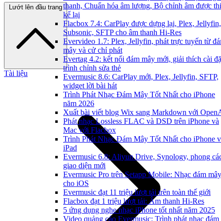
thanh, Chuẩn hóa âm lượng, Bộ chỉnh âm được thi
Lướt lên đầu trang
kế lại
Flacbox 7.4: CarPlay được dựng lại, Plex, Jellyfin,
Subsonic, SFTP cho âm thanh Hi-Res
Evervideo 1.7: Plex, Jellyfin, phát trực tuyến từ đ
mây và cử chỉ phát
Evertag 4.2: kết nối đám mây mới, giải thích cài đặ
trình chỉnh sửa thẻ
Tài liệu
Evermusic 8.6: CarPlay mới, Plex, Jellyfin, SFTP,
widget lời bài hát
Trình Phát Nhạc Đám Mây Tốt Nhất cho iPhone
năm 2026
Xuất bài viết blog Wix sang Markdown với Open
Phát nhạc Lossless FLAC và DSD trên iPhone và
Mac với Flacbox
Trình Phát Nhạc Đám Mây Tốt Nhất cho iPhone v
iPad
Evermusic 6.8: Aliyun Drive, Synology, phong cá
giao diện mới
Evermusic Pro trên Setapp Mobile: Nhạc đám mâ
cho iOS
Evermusic đạt 11 triệu lượt tải trên toàn thế giới
Flacbox đạt 1 triệu lượt tải: Âm thanh Hi-Res
5 ứng dụng nghe nhạc iPhone tốt nhất năm 2025
Video quảng cáo Evermusic: Trình phát nhạc đám