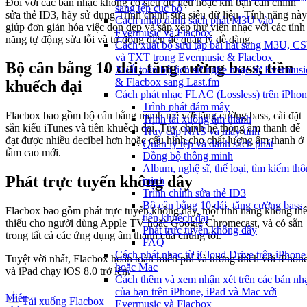
Đối với các bản nhạc không có siêu dữ liệu hoặc khi bạn cần chỉnh
sang tệp cục bộ
sửa thẻ ID3, hãy sử dụng Trình chỉnh sửa siêu dữ liệu. Tính năng này
Cách nhập danh sách phát M3U vào
giúp đơn giản hóa việc dọn dẹp và sắp xếp thư viện nhạc với các tính
Evermusic và Flacbox
năng tự động sửa lỗi và tự động điền để quản lý dễ dàng.
Cách xuất bộ sưu tập bài hát sang M3U, C
và TXT trong Evermusic & Flacbox
Bộ cân bằng 10 dải, tăng cường bass, tiền
Xuất toàn bộ lịch sử nghe nhạc từ Evermusi
& Flacbox sang Last.fm
khuếch đại
Cách phát nhạc FLAC (Lossless) trên iPho
Trình phát đám mây
Flacbox bao gồm bộ cân bằng mạnh mẽ với tăng cường bass, cài đặt
Trình tải xuống âm thanh
sẵn kiểu iTunes và tiền khuếch đại. Tùy chỉnh hệ thống âm thanh để
Truy cập NAS và máy tính
đạt được nhiều decibel hơn hoặc cấu hình cho chất lượng âm thanh ở
Quản lý tệp và danh sách phát
tầm cao mới.
Đồng bộ thông minh
Album, nghệ sĩ, thể loại, tìm kiếm th
Phát trực tuyến không dây
minh
Trình chỉnh sửa thẻ ID3
Bộ cân bằng 10 dải, tăng cường bass,
Flacbox bao gồm phát trực tuyến không dây, một tính năng không th
tiền khuếch đại
thiếu cho người dùng Apple TV hoặc Google Chromecast, và có sẵn
Phát trực tuyến không dây
trong tất cả các ứng dụng âm thanh của chúng tôi.
FAQ
Cách phát nhạc từ iCloud Drive trên iPhone
Tuyệt vời nhất, Flacbox hoàn toàn miễn phí và tương thích với iPhon
hoặc Mac
và iPad chạy iOS 8.0 trở lên.
Cách thêm và xem nhận xét trên các bản nh
của bạn trên iPhone, iPad và Mac với
Miễn
Tải xuống Flacbox
Evermusic và Flacbox