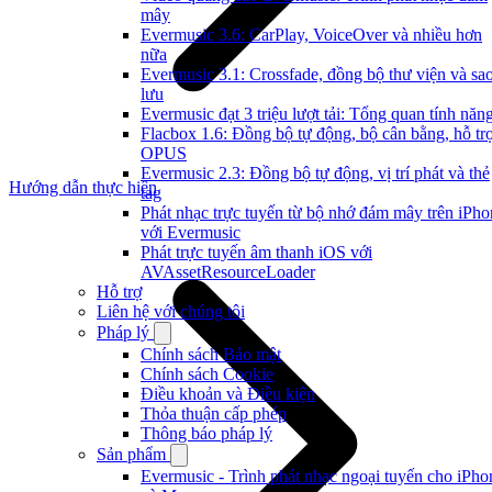
mây
Evermusic 3.6: CarPlay, VoiceOver và nhiều hơn
nữa
Evermusic 3.1: Crossfade, đồng bộ thư viện và sa
lưu
Evermusic đạt 3 triệu lượt tải: Tổng quan tính năn
Flacbox 1.6: Đồng bộ tự động, bộ cân bằng, hỗ tr
OPUS
Evermusic 2.3: Đồng bộ tự động, vị trí phát và thẻ
Hướng dẫn thực hiện
tag
Phát nhạc trực tuyến từ bộ nhớ đám mây trên iPho
với Evermusic
Phát trực tuyến âm thanh iOS với
AVAssetResourceLoader
Hỗ trợ
Liên hệ với chúng tôi
Pháp lý
Chính sách Bảo mật
Chính sách Cookie
Điều khoản và Điều kiện
Thỏa thuận cấp phép
Thông báo pháp lý
Sản phẩm
Evermusic - Trình phát nhạc ngoại tuyến cho iPho