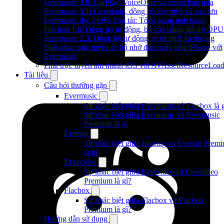
Evermusic 3.6: CarPlay, VoiceOver và nhiều hơn nữa
Evermusic 3.1: Crossfade, đồng bộ thư viện và sao lưu
Evermusic đạt 3 triệu lượt tải: Tổng quan tính năng
Flacbox 1.6: Đồng bộ tự động, bộ cân bằng, hỗ trợ OP
Evermusic 2.3: Đồng bộ tự động, vị trí phát và thẻ tag
Phát nhạc trực tuyến từ bộ nhớ đám mây trên iPhone với
Evermusic
Phát trực tuyến âm thanh iOS với AVAssetResourceLoad
Tài liệu
Câu hỏi thường gặp
Evermusic
Sự khác biệt giữa Evermusic và Flacbox là 
Sự khác biệt giữa Evermusic và Evermusic
Premium là gì
Evertag
Sự khác biệt giữa Evertag và Evertag Prem
là gì
Evervideo
Sự khác biệt giữa Evervideo và Evervideo
Premium là gì?
Flacbox
Sự khác biệt giữa Flacbox và Flacbox
Premium là gì?
Hướng dẫn sử dụng