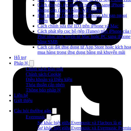
Cách chuyển tệp nhạc từ máy tính sang iPhone
không cần iTunes bằng WiFi-Drive
Phát nhạc từ Dropbox trên iPhone khi bạn ngoại
tuyến
Cách chỉnh sửa thẻ ID3 trên iPhone và Mac
Cách phát tệp cục bộ (tệp iTunes) trên iPhone của 
Phát nhạc trực tuyến từ Mac hoặc PC sang iPhone
bằng SMB
Cách cài đặt ứng dụng từ App Store hoặc kích hoạ
mua hàng trong ứng dụng bằng mã khuyến mãi
Hỗ trợ
Pháp lý
Chính sách Bảo mật
Chính sách Cookie
Điều khoản và Điều kiện
Thỏa thuận cấp phép
Thông báo pháp lý
Liên hệ
Giới thiệu
Câu hỏi thường gặp
Evermusic
Sự khác biệt giữa Evermusic và Flacbox là gì
Sự khác biệt giữa Evermusic và Evermusic Premi