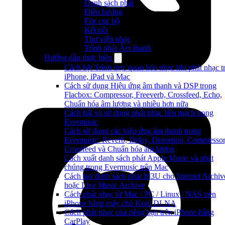
Danh sách phát
Điều hướng
File cục bộ
Kết nối
Thư viện nhạc
Trình phát Âm thanh
Hướng dẫn thực hiện
Cách bật Trình trực quan hóa nhạc khi phát nhạc t
iPhone, iPad và Mac
Cách sử dụng Hiệu ứng âm thanh và DSP trong
Flacbox: Compressor, Freeverb, Crossfeed, Echo,
Chuẩn hóa âm lượng và nhiều hơn nữa
Cách bật và sử dụng phát nhạc liền mạch trong
Evermusic
Cách sử dụng các hiệu ứng âm thanh trong
Evermusic: Reverb, Delay, Distortion, Compressor
Crossfeed và Chuẩn hóa âm lượng
Cách xuất danh sách phát Apple Music và phát
chúng trong Evermusic trên Mac
Cách tạo danh sách phát M3U cho Internet Archiv
hoặc Live Music Archive
Cách phát nhạc từ Mac / PC / Linux / NAS trên
iPhone bằng máy chủ Kodi DLNA
Cách phát nhạc của riêng bạn trên iPhone bằng
CarPlay