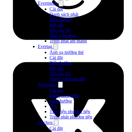
Evermusic
Cài đặt
Danh sách phát
Điều hướng
Kết nối
Tệp cục bộ
Thư viện nhạc
Trình phát âm thanh
Evertag
Ánh xạ trường thẻ
Cài đặt
Điều hướng
Kết nối
Tệp cục bộ
Trình chỉnh sửa thẻ
Evervideo
Cài đặt
Danh sách phát
Điều hướng
Tệp
Thư viện phương tiện
Trình phát phương tiện
Flacbox
Cài đặt