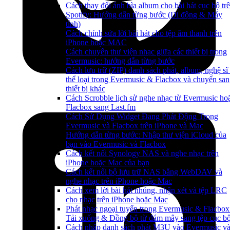
Cách thay đổi ảnh bìa album cho bài hát cục bộ tr
Spotify: Hướng dẫn từng bước (Di động & Máy
tính)
Cách chỉnh sửa lời bài hát cho tệp âm thanh trên
iPhone hoặc MAC
Cách chuyển thư viện nhạc giữa các thiết bị trong
Evermusic: hướng dẫn từng bước
Cách lưu trữ (ZIP) danh sách phát, album, nghệ sĩ
thể loại trong Evermusic & Flacbox và chuyển sa
thiết bị khác
Cách Scrobble lịch sử nghe nhạc từ Evermusic ho
Flacbox sang Last.fm
Cách Sử Dụng Widget Đang Phát Động Trong
Evermusic và Flacbox trên iPhone và Mac
Hướng dẫn từng bước: Nhập thư viện iCloud của
bạn vào Evermusic và Flacbox
Cách kết nối Synology NAS và nghe nhạc trên
iPhone hoặc Mac của bạn
Cách kết nối bộ lưu trữ NAS bằng WebDAV và
nghe nhạc trên iPhone hoặc Mac
Cách xem lời bài hát nhúng, nhận xét và tệp LRC
cho nhạc trên iPhone hoặc Mac
Phát nhạc ngoại tuyến trong Evermusic & Flacbox
Tải xuống & Đồng bộ từ đám mây sang tệp cục b
Cách nhập danh sách phát M3U vào Evermusic v