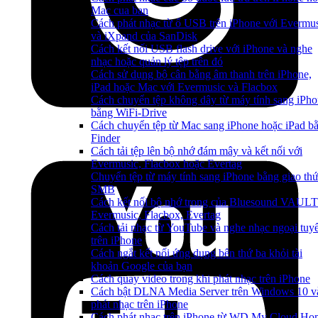
Mac cua ban
Cách phát nhạc từ ổ USB trên iPhone với Evermu
và iXpand của SanDisk
Cách kết nối USB flash drive với iPhone và nghe
nhạc hoặc quản lý tệp trên đó
Cách sử dụng bộ cân bằng âm thanh trên iPhone,
iPad hoặc Mac với Evermusic và Flacbox
Cách chuyển tệp không dây từ máy tính sang iPh
bằng WiFi-Drive
Cách chuyển tệp từ Mac sang iPhone hoặc iPad b
Finder
Cách tải tệp lên bộ nhớ đám mây và kết nối với
Evermusic, Flacbox hoặc Evertag
Chuyển tệp từ máy tính sang iPhone bằng giao th
SMB
Cách kết nối bộ nhớ trong của Bluesound VAULT
Evermusic, Flacbox, Evertag
Cách tải nhạc từ YouTube và nghe nhạc ngoại tuy
trên iPhone
Cách ngắt kết nối ứng dụng bên thứ ba khỏi tài
khoản Google của bạn
Cách quay video trong khi phát nhạc trên iPhone
Cách bật DLNA Media Server trên Windows 10 v
phát nhạc trên iPhone
Cách phát nhạc trên iPhone từ WD My Cloud Ho