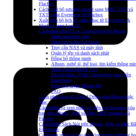
Flacbox
Cách xuất bộ sưu tập bài hát sang M3U, CSV và
TXT trong Evermusic & Flacbox
Xuất toàn bộ lịch sử nghe nhạc từ Evermusic &
Flacbox sang Last.fm
Cách phát nhạc FLAC (Lossless) trên iPhone
Trình phát đám mây
Trình tải xuống âm thanh
Truy cập NAS và máy tính
Quản lý tệp và danh sách phát
Đồng bộ thông minh
Album, nghệ sĩ, thể loại, tìm kiếm thông mi
Trình chỉnh sửa thẻ ID3
Bộ cân bằng 10 dải, tăng cường bass, tiền
khuếch đại
Phát trực tuyến không dây
FAQ
Cách phát nhạc từ iCloud Drive trên iPhone hoặc
Mac
Cách thêm và xem nhận xét trên các bản nhạc của
bạn trên iPhone, iPad và Mac với Evermusic và
Flacbox
Cách Nghe Sách Nói trên iPhone, iPad và Mac B
Evermusic
Cach phat nhac cuc bo duoc luu tru tren iPhone h