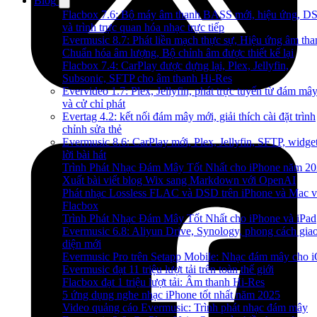
Blog
Flacbox 7.6: Bộ máy âm thanh BASS mới, hiệu ứng, D
và trình trực quan hóa nhạc trực tiếp
Evermusic 8.7: Phát liền mạch thực sự, Hiệu ứng âm tha
Chuẩn hóa âm lượng, Bộ chỉnh âm được thiết kế lại
Flacbox 7.4: CarPlay được dựng lại, Plex, Jellyfin,
Subsonic, SFTP cho âm thanh Hi-Res
Evervideo 1.7: Plex, Jellyfin, phát trực tuyến từ đám mâ
và cử chỉ phát
Evertag 4.2: kết nối đám mây mới, giải thích cài đặt trình
chỉnh sửa thẻ
Evermusic 8.6: CarPlay mới, Plex, Jellyfin, SFTP, widge
lời bài hát
Trình Phát Nhạc Đám Mây Tốt Nhất cho iPhone năm 2
Xuất bài viết blog Wix sang Markdown với OpenAI
Phát nhạc Lossless FLAC và DSD trên iPhone và Mac v
Flacbox
Trình Phát Nhạc Đám Mây Tốt Nhất cho iPhone và iPad
Evermusic 6.8: Aliyun Drive, Synology, phong cách gia
diện mới
Evermusic Pro trên Setapp Mobile: Nhạc đám mây cho 
Evermusic đạt 11 triệu lượt tải trên toàn thế giới
Flacbox đạt 1 triệu lượt tải: Âm thanh Hi-Res
5 ứng dụng nghe nhạc iPhone tốt nhất năm 2025
Video quảng cáo Evermusic: Trình phát nhạc đám mây