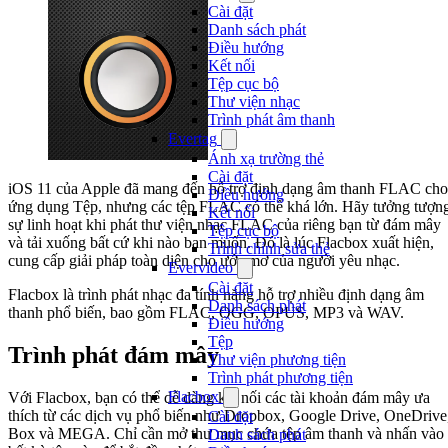
Cài đặt
Danh sách phát
Điều hướng
Kết nối
Tệp cục bộ
Thư viện nhạc
Trình phát âm thanh
Evertag
Ánh xạ trường thẻ
Cài đặt
iOS 11 của Apple đã mang đến hỗ trợ định dạng âm thanh FLAC cho
Điều hướng
ứng dụng Tệp, nhưng các tệp FLAC có thể khá lớn. Hãy tưởng tượn
Kết nối
sự linh hoạt khi phát thư viện nhạc FLAC của riêng bạn từ đám mây
Tệp cục bộ
và tải xuống bất cứ khi nào bạn muốn. Đó là lúc Flacbox xuất hiện,
Trình chỉnh sửa thẻ
cung cấp giải pháp toàn diện cho ước mơ của người yêu nhạc.
Evervideo
Cài đặt
Flacbox là trình phát nhạc đa tính năng hỗ trợ nhiều định dạng âm
Danh sách phát
thanh phổ biến, bao gồm FLAC, OGG, OPUS, MP3 và WAV.
Điều hướng
Tệp
Trình phát đám mây
Thư viện phương tiện
Trình phát phương tiện
Flacbox
Với Flacbox, bạn có thể dễ dàng kết nối các tài khoản đám mây ưa
thích từ các dịch vụ phổ biến như Dropbox, Google Drive, OneDrive
Cài đặt
Box và MEGA. Chỉ cần mở thư mục chứa tệp âm thanh và nhấn vào
Danh sách phát