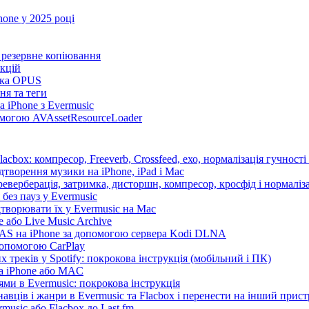
one у 2025 році
та резервне копіювання
нкцій
имка OPUS
ня та теги
 iPhone з Evermusic
помогою AVAssetResourceLoader
cbox: компресор, Freeverb, Crossfeed, ехо, нормалізація гучності
дтворення музики на iPhone, iPad і Mac
еверберація, затримка, дисторшн, компресор, кросфід і нормаліза
без пауз у Evermusic
дтворювати їх у Evermusic на Mac
 або Live Music Archive
 NAS на iPhone за допомогою сервера Kodi DLNA
допомогою CarPlay
 треків у Spotify: покрокова інструкція (мобільний і ПК)
на iPhone або MAC
ми в Evermusic: покрокова інструкція
авців і жанри в Evermusic та Flacbox і перенести на інший прист
music або Flacbox до Last.fm