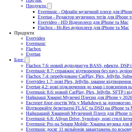
Про нас
Продукти
Evermusic - Офлайн музичний плеєр для iPhon
Evertag - Редактор музичних тегів для iPhone 
Evervideo - HD Відеоплеєр для iPhone та Mac
Flacbox - Hi-Res аудіоплеєр для iPhone та Mac
Продукти
Evervideo
Evermusic
Flacbox
Evertag
Блог
Flacbox 7.6: новий аудіодвигун BASS, ефекти, DSP 
Evermusic 8.7: справжнє відтворення без пауз, аудіо
Flacbox 7.4: перебудоване CarPlay, Plex, Jellyfin, Sub
Evervideo 1.7: нові Plex, Jellyfin, хмарне відтворення
Evertag 4.2: нові підключення до хмар і пояснення 
Evermusic 8.6: новий CarPlay, Plex, Jellyfin, SFTP і в
Найкращі Хмарні Музичні Плеєри для iPhone у 2026
Експорт блог-постів Wix у Markdown за допомогою
Відтворюйте безвтратні FLAC та DSD на iPhone та M
Найкращий Хмарний Музичний Плеєр для iPhone та
Evermusic 6.8: Aliyun Drive, Synology, нові стилі інт
Evermusic Pro на Setapp Mobile: Хмарна музика для 
Evermusic досяг 11 мільйонів завантажень по всьому