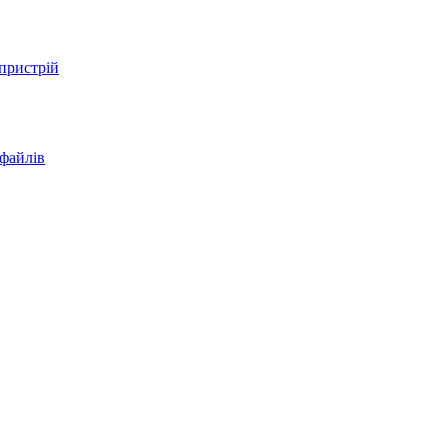
 пристрій
 файлів