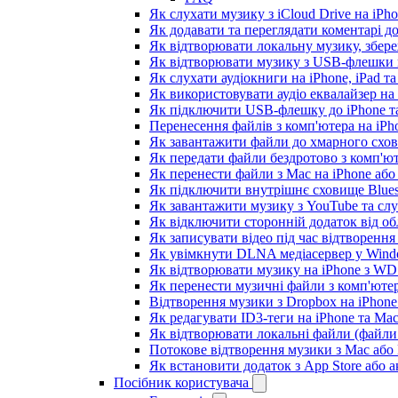
Як слухати музику з iCloud Drive на iPh
Як додавати та переглядати коментарі до
Як відтворювати локальну музику, збере
Як відтворювати музику з USB-флешки н
Як слухати аудіокниги на iPhone, iPad т
Як використовувати аудіо еквалайзер на i
Як підключити USB-флешку до iPhone та
Перенесення файлів з комп'ютера на iP
Як завантажити файли до хмарного схови
Як передати файли бездротово з комп'ют
Як перенести файли з Mac на iPhone або
Як підключити внутрішнє сховище Blues
Як завантажити музику з YouTube та сл
Як відключити сторонній додаток від об
Як записувати відео під час відтворення
Як увімкнути DLNA медіасервер у Windo
Як відтворювати музику на iPhone з W
Як перенести музичні файли з комп'ютер
Відтворення музики з Dropbox на iPhon
Як редагувати ID3-теги на iPhone та Ma
Як відтворювати локальні файли (файли 
Потокове відтворення музики з Mac або
Як встановити додаток з App Store або
Посібник користувача