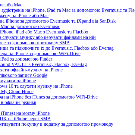
one або Mac
 аудіотреків на iPhone, iPad та Mac за допомогою Evermusic та Fl
жену на iPhone або Mac
а iPhone за допомогою Evermusic та iXpand від SanDisk
а Mac за допомогою Evermusic
Phone, iPad або Mac з Evermusic та Flacbox
 слухати музику або керувати файлами на ній
hone за допомогою протоколу SMB
ща та підключити їх до Evermusic, Flacbox або Evertag
ера на iPhone за допомогою WiFi-Drive
 iPad за допомогою Finder
ound VAULT з Evermusic, Flacbox, Evertag
ухати офлайн-музику на iPhone
лікового запису Google
 музики на iPhone
ws 10 та слухати музику на iPhone
D My Cloud Home
а на iPhone без iTunes за допомогою WiFi-Drive
e в офлайн-режимі
c
iTunes) на моєму iPhone
 ПК на iPhone через SMB
 активувати покупку в додатку за допомогою промокоду