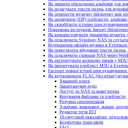
Як змінити обкладинки альбомів для лока
Як редагувати тексти пісень для аудіоф
Як перенести музичну бібліотеку між пр
Як архівувати (ZIP) плейлисти, альбоми,
Як скробблити історію прослуховування з
Покрокова інструкція: Імпорт бібліотеки 
Як використовувати динамічні віджети «З
Як підключити Synology NAS та слухати
Відтворення офлайн-музики в Evermusic 
Як переглядати вбудовані тексти пісень
Як підключити сховище NAS через WebD
Як експортувати колекцію треків у M3U,
Як імпортувати плейлист M3U в Evermus
Експорт повної історії прослуховування з
Як відтворювати FLAC (без втрат) музик
Хмарний плеєр
Завантажувач аудіо
Доступ до NAS та комп’ютера
Керування файлами та плейлисти
Розумна синхронізація
Альбоми, виконавці, жанри, розу
Редактор тегів ID3
10-смуговий еквалайзер, підсилюв
Бездротова трансляція
FAQ