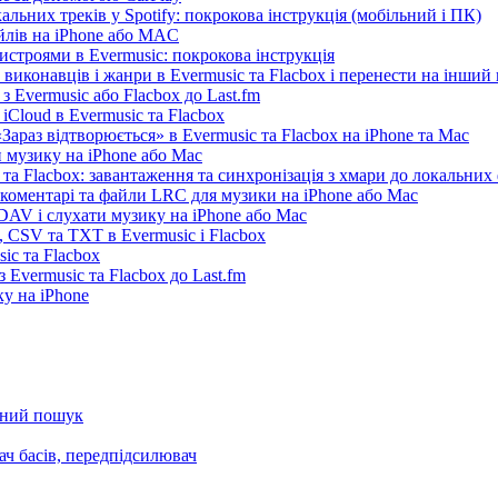
льних треків у Spotify: покрокова інструкція (мобільний і ПК)
айлів на iPhone або MAC
истроями в Evermusic: покрокова інструкція
 виконавців і жанри в Evermusic та Flacbox і перенести на інший
 Evermusic або Flacbox до Last.fm
iCloud в Evermusic та Flacbox
араз відтворюється» в Evermusic та Flacbox на iPhone та Mac
 музику на iPhone або Mac
та Flacbox: завантаження та синхронізація з хмари до локальних
, коментарі та файли LRC для музики на iPhone або Mac
AV і слухати музику на iPhone або Mac
 CSV та TXT в Evermusic і Flacbox
ic та Flacbox
 Evermusic та Flacbox до Last.fm
у на iPhone
мний пошук
ач басів, передпідсилювач