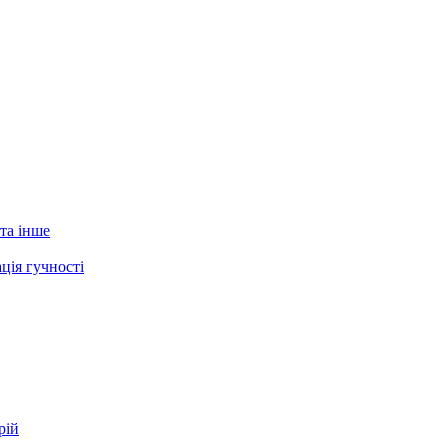
 та інше
ція гучності
рій