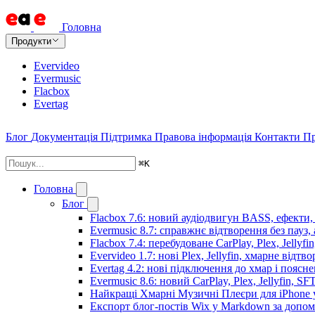
Головна
Продукти
Evervideo
Evermusic
Flacbox
Evertag
Блог
Документація
Підтримка
Правова інформація
Контакти
Пр
⌘
K
Головна
Блог
Flacbox 7.6: новий аудіодвигун BASS, ефекти,
Evermusic 8.7: справжнє відтворення без пауз,
Flacbox 7.4: перебудоване CarPlay, Plex, Jellyfi
Evervideo 1.7: нові Plex, Jellyfin, хмарне відтв
Evertag 4.2: нові підключення до хмар і поясн
Evermusic 8.6: новий CarPlay, Plex, Jellyfin, SF
Найкращі Хмарні Музичні Плеєри для iPhone у
Експорт блог-постів Wix у Markdown за допо