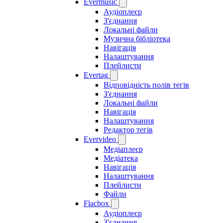
Evermusic
Аудіоплеєр
З'єднання
Локальні файли
Музична бібліотека
Навігація
Налаштування
Плейлисти
Evertag
Відповідність полів тегів
З'єднання
Локальні файли
Навігація
Налаштування
Редактор тегів
Evervideo
Медіаплеєр
Медіатека
Навігація
Налаштування
Плейлисти
Файли
Flacbox
Аудіоплеєр
З'єднання