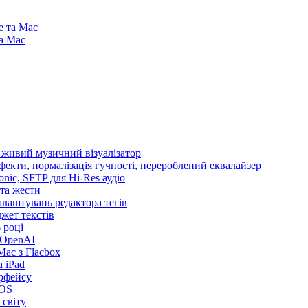
e та Mac
та Mac
і живий музичний візуалізатор
ефекти, нормалізація гучності, перероблений еквалайзер
sonic, SFTP для Hi-Res аудіо
 та жести
налаштувань редактора тегів
іджет текстів
 році
 OpenAI
ac з Flacbox
 iPad
ерфейсу
iOS
 світу