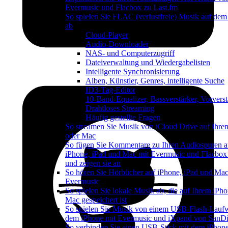
Evermusic und Flacbox zu Last.fm
So spielen Sie FLAC (verlustfreie) Musik auf dem
ab
Cloud-Player
Audio-Downloader
NAS- und Computerzugriff
Dateiverwaltung und Wiedergabelisten
Intelligente Synchronisierung
Alben, Künstler, Genres, intelligente Suche
ID3-Tag-Editor
10-Band-Equalizer, Bassverstärker, Vorverst
Drahtloses Streaming
Häufig gestellte Fragen
So streamen Sie Musik von iCloud Drive auf Ihre
oder Mac
So fügen Sie Kommentare zu Ihren Audiospuren a
iPhone, iPad und Mac mit Evermusic und Flacbox
und zeigen sie an
So hören Sie Hörbücher auf iPhone, iPad und Mac
Evermusic
So spielen Sie lokale Musik ab, die auf Ihrem iPh
Mac gespeichert ist
So spielen Sie Musik von einem USB-Flash-Lauf
dem iPhone mit Evermusic und iXpand von SanDi
So verbinden Sie einen USB-Stick mit dem iPhon