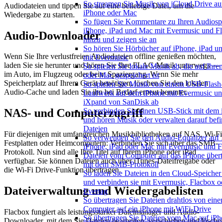
So streamen Sie Musik von iCloud Drive au
Audiodateien und tippen Sie auf eine beliebige Datei, um die
iPhone oder Mac
Wiedergabe zu starten.
So fügen Sie Kommentare zu Ihren Audiosp
iPhone, iPad und Mac mit Evermusic und F
Audio-Downloader
hinzu und zeigen sie an
So hören Sie Hörbücher auf iPhone, iPad 
Wenn Sie Ihre verlustfreien Audiodateien offline genießen möchten,
mit Evermusic
laden Sie sie herunter und hören Sie Ihre FLAC-Musik unterwegs —
So spielen Sie lokale Musik ab, die auf Ihr
im Auto, im Flugzeug oder beim Spaziergang. Wenn Sie mehr
oder Mac gespeichert ist
Speicherplatz auf Ihrem Gerät benötigen, löschen Sie den lokalen
So spielen Sie Musik von einem USB-Flash
Audio-Cache und laden Sie ihn bei Bedarf erneut herunter.
Laufwerk auf dem iPhone mit Evermusic u
iXpand von SanDisk ab
So verbinden Sie einen USB-Stick mit dem
NAS- und Computerzugriff
und hören Musik oder verwalten darauf befi
Dateien
Für diejenigen mit umfangreichen Musikbibliotheken auf NAS, Wi-Fi
So verwenden Sie den Audio-Equalizer auf
Festplatten oder Heimcomputern: Verbinden Sie sich über das SMB-
iPhone, iPad oder Mac mit Evermusic und 
Protokoll. Nun sind alle Ihre Titel auf Ihrem iPhone oder iPad
Dateien vom Computer auf das iPhone über
verfügbar. Sie können Dateien auch über iTunes-Dateifreigabe oder
mit dem SMB-Protokoll
die Wi-Fi Drive-Funktion übertragen.
So laden Sie Dateien in den Cloud-Speicher
und verbinden sie mit Evermusic, Flacbox o
Dateiverwaltung und Wiedergabelisten
Evertag
So übertragen Sie Dateien drahtlos von ein
Computer auf ein iPhone mit WiFi-Drive
Flacbox fungiert als leistungsstarker Dateimanager und Audio-
So übertragen Sie Dateien vom Mac auf iPh
Downloader, mit dem Sie Dateien bearbeiten, verschieben und lösche