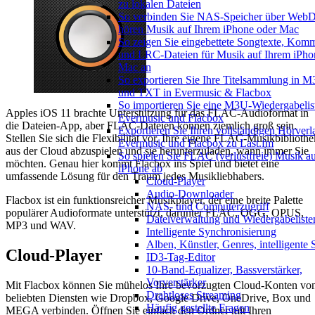
zu lokalen Dateien
So verbinden Sie NAS-Speicher über We
hören Musik auf Ihrem iPhone oder Mac
So zeigen Sie eingebettete Songtexte, Kom
und LRC-Dateien für Musik auf Ihrem iPho
Mac an
So exportieren Sie Ihre Titelsammlung in
und TXT in Evermusic & Flacbox
So importieren Sie eine M3U-Wiedergabelist
Apples iOS 11 brachte Unterstützung für das FLAC-Audioformat in
Evermusic und Flacbox
die Dateien-App, aber FLAC-Dateien können ziemlich groß sein.
Exportieren Sie Ihren vollständigen Hörverl
Stellen Sie sich die Flexibilität vor, Ihre eigene FLAC-Musikbibliothe
Evermusic und Flacbox zu Last.fm
aus der Cloud abzuspielen und sie herunterzuladen, wann immer Sie
So spielen Sie FLAC (verlustfreie) Musik a
möchten. Genau hier kommt Flacbox ins Spiel und bietet eine
iPhone ab
umfassende Lösung für den Traum jedes Musikliebhabers.
Cloud-Player
Audio-Downloader
Flacbox ist ein funktionsreicher Musikplayer, der eine breite Palette
NAS- und Computerzugriff
populärer Audioformate unterstützt, darunter FLAC, OGG, OPUS,
Dateiverwaltung und Wiedergabeliste
MP3 und WAV.
Intelligente Synchronisierung
Alben, Künstler, Genres, intelligente
Cloud-Player
ID3-Tag-Editor
10-Band-Equalizer, Bassverstärker,
Vorverstärker
Mit Flacbox können Sie mühelos Ihre bevorzugten Cloud-Konten vo
Drahtloses Streaming
beliebten Diensten wie Dropbox, Google Drive, OneDrive, Box und
Häufig gestellte Fragen
MEGA verbinden. Öffnen Sie einfach den Ordner mit Ihren