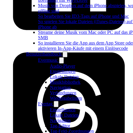
übertragen mit WiFi-Drive
Musik von Dropbox auf dem iPhone abspielen, w
offline sind
So bearbeiten Sie ID3-Tags auf iPhone und Mac
So spielen Sie lokale Dateien (iTunes-Dateien) au
iPhone ab
Streame deine Musik vom Mac oder PC auf das iP
SMB
So installieren Sie die App aus dem App Store ode
aktivieren In-App-Käufe mit einem Einlösecode
Benutzerhandbuch
Evermusic
Audio-Player
Einstellungen
Lokale Dateien
Musikbibliothek
Navigation
Verbindungen
Wiedergabelisten
Evertag
Einstellungen
Lokale Dateien
Navigation
Tag-Editor
Tag-Feld-Zuordnungen