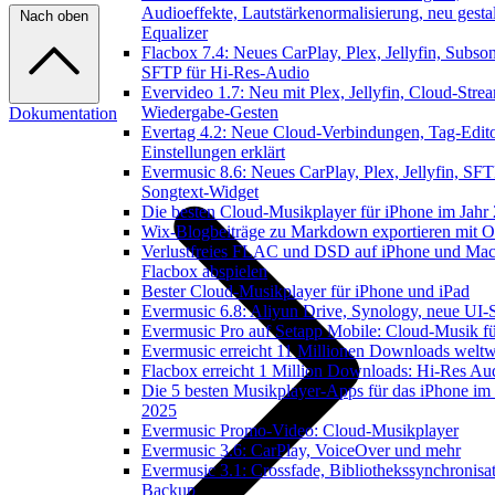
Audioeffekte, Lautstärkenormalisierung, neu gestal
Nach oben
Equalizer
Flacbox 7.4: Neues CarPlay, Plex, Jellyfin, Subson
SFTP für Hi-Res-Audio
Evervideo 1.7: Neu mit Plex, Jellyfin, Cloud-Stre
Wiedergabe-Gesten
Dokumentation
Evertag 4.2: Neue Cloud-Verbindungen, Tag-Edito
Einstellungen erklärt
Evermusic 8.6: Neues CarPlay, Plex, Jellyfin, SFT
Songtext-Widget
Die besten Cloud-Musikplayer für iPhone im Jahr
Wix-Blogbeiträge zu Markdown exportieren mit 
Verlustfreies FLAC und DSD auf iPhone und Mac
Flacbox abspielen
Bester Cloud-Musikplayer für iPhone und iPad
Evermusic 6.8: Aliyun Drive, Synology, neue UI-S
Evermusic Pro auf Setapp Mobile: Cloud-Musik f
Evermusic erreicht 11 Millionen Downloads weltw
Flacbox erreicht 1 Million Downloads: Hi-Res Au
Die 5 besten Musikplayer-Apps für das iPhone im 
2025
Evermusic Promo-Video: Cloud-Musikplayer
Evermusic 3.6: CarPlay, VoiceOver und mehr
Evermusic 3.1: Crossfade, Bibliothekssynchronisa
Backup