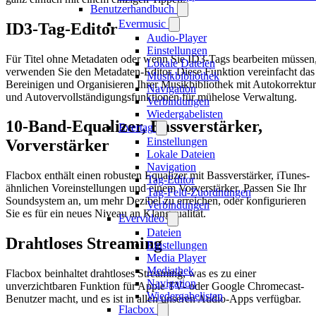
Benutzerhandbuch
Evermusic
ID3-Tag-Editor
Audio-Player
Einstellungen
Für Titel ohne Metadaten oder wenn Sie ID3-Tags bearbeiten müssen
Lokale Dateien
verwenden Sie den Metadaten-Editor. Diese Funktion vereinfacht das
Musikbibliothek
Bereinigen und Organisieren Ihrer Musikbibliothek mit Autokorrektur
Navigation
und Autovervollständigungsfunktionen für mühelose Verwaltung.
Verbindungen
Wiedergabelisten
10-Band-Equalizer, Bassverstärker,
Evertag
Einstellungen
Vorverstärker
Lokale Dateien
Navigation
Flacbox enthält einen robusten Equalizer mit Bassverstärker, iTunes-
Tag-Editor
ähnlichen Voreinstellungen und einem Vorverstärker. Passen Sie Ihr
Tag-Feld-Zuordnungen
Soundsystem an, um mehr Dezibel zu erreichen, oder konfigurieren
Verbindungen
Sie es für ein neues Niveau an Klangqualität.
Evervideo
Dateien
Drahtloses Streaming
Einstellungen
Media Player
Mediathek
Flacbox beinhaltet drahtloses Streaming, was es zu einer
Navigation
unverzichtbaren Funktion für Apple TV- oder Google Chromecast-
Wiedergabelisten
Benutzer macht, und es ist in allen unseren Audio-Apps verfügbar.
Flacbox