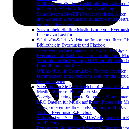
So übertragen Sie Ihre Musikbibliothek zwischen 
in Evermusic: Schritt-für-Schritt-Anleitung
So archivieren Sie (ZIP) Wiedergabelisten, Alben,
und Genres in Evermusic und Flacbox und übertra
auf ein anderes Gerät
So scrobbeln Sie Ihre Musikhistorie von Evermusi
Flacbox zu Last.fm
Schritt-für-Schritt-Anleitung: Importieren Ihrer iC
Bibliothek in Evermusic und Flacbox
So verwenden Sie dynamische Jetzt läuft-Widgets 
Evermusic und Flacbox auf Ihrem iPhone und Ma
So verbinden Sie Synology NAS und hören Musik
Ihrem iPhone oder Mac
Offline-Musik in Evermusic & Flacbox abspielen:
Herunterladen und Synchronisieren von der Cloud
lokalen Dateien
So verbinden Sie NAS-Speicher über WebDAV u
Musik auf Ihrem iPhone oder Mac
So zeigen Sie eingebettete Songtexte, Kommentar
LRC-Dateien für Musik auf Ihrem iPhone oder M
So exportieren Sie Ihre Titelsammlung in M3U, 
TXT in Evermusic & Flacbox
So importieren Sie eine M3U-Wiedergabeliste in 
und Flacbox
Exportieren Sie Ihren vollständigen Hörverlauf vo