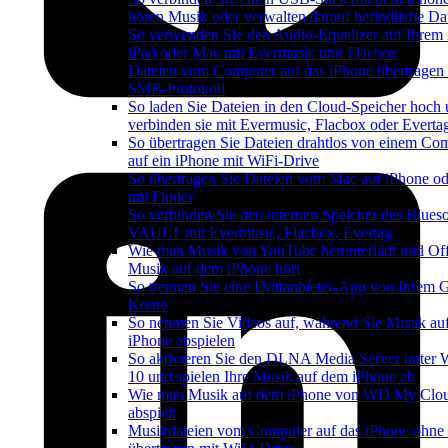
hören Musik oder verwalten darauf befindliche Da
So verwenden Sie den Audio-Equalizer auf Ihrem 
iPad oder Mac mit Evermusic und Flacbox
Dateien vom Computer auf das iPhone übertragen
SMB-Protokoll
So laden Sie Dateien in den Cloud-Speicher hoch
verbinden sie mit Evermusic, Flacbox oder Everta
So übertragen Sie Dateien drahtlos von einem Co
auf ein iPhone mit WiFi-Drive
So übertragen Sie Dateien vom Mac auf iPhone od
mit Finder
So verbinden Sie den internen Speicher des Blues
VAULT mit Evermusic, Flacbox, Evertag
Wie man Musik von YouTube herunterlädt und Off
Musik auf dem iPhone hört
So trennen Sie eine Drittanbieter-App von Ihrem 
Konto
So nehmen Sie Videos auf, während Sie Musik au
iPhone abspielen
So aktivieren Sie den DLNA Media Server unter
10 und spielen Ihre Musik auf dem iPhone ab
Wie man Musik auf dem iPhone von WD My Cl
abspielt
Musikdateien vom Computer auf das iPhone ohne