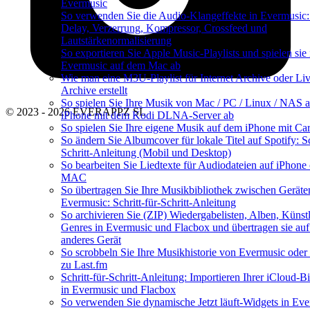
Evermusic
So verwenden Sie die Audio-Klangeffekte in Evermusic:
Delay, Verzerrung, Kompressor, Crossfeed und
Lautstärkenormalisierung
So exportieren Sie Apple Music-Playlists und spielen sie 
Evermusic auf dem Mac ab
Wie man eine M3U-Playlist für Internet Archive oder Li
Archive erstellt
So spielen Sie Ihre Musik von Mac / PC / Linux / NAS 
© 2023 - 2026 EVERAPPZ SL
iPhone mit dem Kodi DLNA-Server ab
So spielen Sie Ihre eigene Musik auf dem iPhone mit Ca
So ändern Sie Albumcover für lokale Titel auf Spotify: Sc
Schritt-Anleitung (Mobil und Desktop)
So bearbeiten Sie Liedtexte für Audiodateien auf iPhone
MAC
So übertragen Sie Ihre Musikbibliothek zwischen Geräte
Evermusic: Schritt-für-Schritt-Anleitung
So archivieren Sie (ZIP) Wiedergabelisten, Alben, Künst
Genres in Evermusic und Flacbox und übertragen sie auf
anderes Gerät
So scrobbeln Sie Ihre Musikhistorie von Evermusic oder
zu Last.fm
Schritt-für-Schritt-Anleitung: Importieren Ihrer iCloud-B
in Evermusic und Flacbox
So verwenden Sie dynamische Jetzt läuft-Widgets in Ev