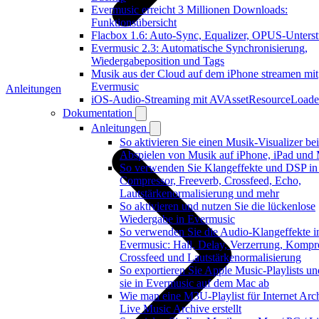
Evermusic erreicht 3 Millionen Downloads:
Funktionsübersicht
Flacbox 1.6: Auto-Sync, Equalizer, OPUS-Unters
Evermusic 2.3: Automatische Synchronisierung,
Wiedergabeposition und Tags
Musik aus der Cloud auf dem iPhone streamen mit
Evermusic
Anleitungen
iOS-Audio-Streaming mit AVAssetResourceLoade
Dokumentation
Anleitungen
So aktivieren Sie einen Musik-Visualizer be
Abspielen von Musik auf iPhone, iPad und
So verwenden Sie Klangeffekte und DSP in
Compressor, Freeverb, Crossfeed, Echo,
Lautstärkenormalisierung und mehr
So aktivieren und nutzen Sie die lückenlose
Wiedergabe in Evermusic
So verwenden Sie die Audio-Klangeffekte i
Evermusic: Hall, Delay, Verzerrung, Kompre
Crossfeed und Lautstärkenormalisierung
So exportieren Sie Apple Music-Playlists un
sie in Evermusic auf dem Mac ab
Wie man eine M3U-Playlist für Internet Arc
Live Music Archive erstellt