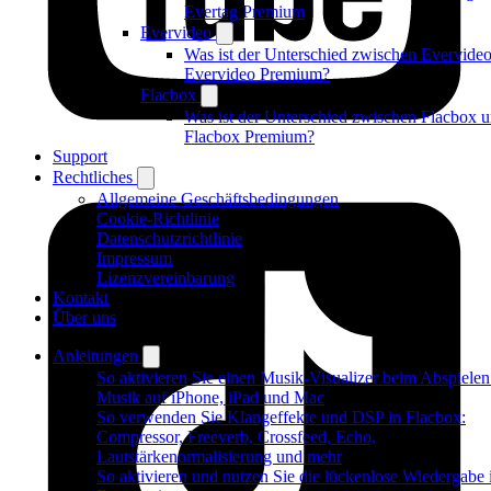
Evertag Premium
Evervideo
Was ist der Unterschied zwischen Evervide
Evervideo Premium?
Flacbox
Was ist der Unterschied zwischen Flacbox 
Flacbox Premium?
Support
Rechtliches
Allgemeine Geschäftsbedingungen
Cookie-Richtlinie
Datenschutzrichtlinie
Impressum
Lizenzvereinbarung
Kontakt
Über uns
Anleitungen
So aktivieren Sie einen Musik-Visualizer beim Abspiele
Musik auf iPhone, iPad und Mac
So verwenden Sie Klangeffekte und DSP in Flacbox:
Compressor, Freeverb, Crossfeed, Echo,
Lautstärkenormalisierung und mehr
So aktivieren und nutzen Sie die lückenlose Wiedergabe 