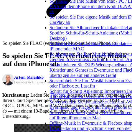
So spielen Sie Ihre Musik von Mac / PC / Li
NAS auf dem iPhone mit dem Kodi DLNA-
ab
So spielen Sie Ihre eigene Musik auf dem i
CarPlay ab
So ändern Sie Albumcover für lokale Titel a
Spotify: Schritt-für-Schritt-Anleitung (Mobi
Desktop)
So spielen Sie FLAC (verlustfreie) Musik auf dem iPhone ab
So bearbeiten Sie Liedtexte für Audiodateie
iPhone oder MAC
So übertragen Sie Ihre Musikbibliothek zwi
So spielen Sie FLAC (verlustfreie) Musik
Geräten in Evermusic: Schritt-für-Schritt-An
auf dem iPhone ab
So archivieren Sie (ZIP) Wiedergabelisten, 
Künstler und Genres in Evermusic und Fla
übertragen sie auf ein anderes Gerät
Artem Meleshko
So scrobbeln Sie Ihre Musikhistorie von Ev
Founder & Engineer at Everappz
oder Flacbox zu Last.fm
Schritt-für-Schritt-Anleitung: Importieren Ih
Kurzfassung:
Laden Sie
Flacbox
(kostenlos) herunter, verbinden Sie
iCloud-Bibliothek in Evermusic und Flacbo
Ihren Cloud-Speicher oder NAS und spielen Sie FLAC-, DSD-,
So verwenden Sie dynamische Jetzt läuft-Wi
OGG-, OPUS-, MP3- und WAV-Dateien auf Ihrem iPhone oder iPad
Evermusic und Flacbox auf Ihrem iPhone 
ab — mit einem 10-Band-Equalizer, Offline-Modus und AirPlay-
So verbinden Sie Synology NAS und hören
Unterstützung.
auf Ihrem iPhone oder Mac
Offline-Musik in Evermusic & Flacbox absp
Herunterladen und Synchronisieren von der