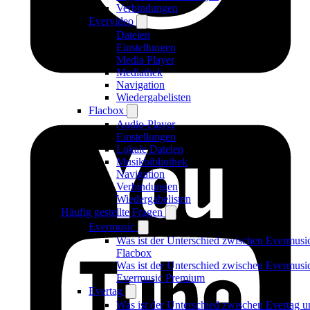
Verbindungen
Evervideo
Dateien
Einstellungen
Media Player
Mediathek
Navigation
Wiedergabelisten
Flacbox
Audio-Player
Einstellungen
Lokale Dateien
Musikbibliothek
Navigation
Verbindungen
Wiedergabelisten
Häufig gestellte Fragen
Evermusic
Was ist der Unterschied zwischen Evermusi
Flacbox
Was ist der Unterschied zwischen Evermusi
Evermusic Premium
Evertag
Was ist der Unterschied zwischen Evertag u