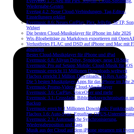
Evervideo 1.7: Neu mit Plex, Jellyfin, Cloud-Streaming,
Wiedergabe-Gesten
Evertag 4.2: Neue Cloud-Verbindungen, Tag-Editor-
Einstellungen erklärt
Evermusic 8.6: Neues CarPlay, Plex, Jellyfin, SFTP, Son
Widget
Die besten Cloud-Musikplayer für iPhone im Jahr 2026
Wix-Blogbeiträge zu Markdown exportieren mit OpenAI
Verlustfreies FLAC und DSD auf iPhone und Mac mit F
abspielen
Bester Cloud-Musikplayer für iPhone und iPad
Evermusic 6.8: Aliyun Drive, Synology, neue UI-Stile
Evermusic Pro auf Setapp Mobile: Cloud-Musik für iOS
Evermusic erreicht 11 Millionen Downloads weltweit
Flacbox erreicht 1 Million Downloads: Hi-Res Audio
Die 5 besten Musikplayer-Apps für das iPhone im Jahr 
Evermusic Promo-Video: Cloud-Musikplayer
Evermusic 3.6: CarPlay, VoiceOver und mehr
Evermusic 3.1: Crossfade, Bibliothekssynchronisation u
Backup
Evermusic erreicht 3 Millionen Downloads: Funktionsübe
Flacbox 1.6: Auto-Sync, Equalizer, OPUS-Unterstützun
Evermusic 2.3: Automatische Synchronisierung,
Wiedergabeposition und Tags
Musik aus der Cloud auf dem iPhone streamen mit Ever