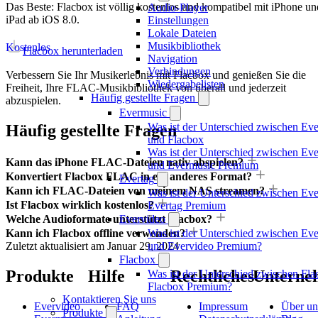
Das Beste: Flacbox ist völlig kostenlos und kompatibel mit iPhone un
Audio-Player
iPad ab iOS 8.0.
Einstellungen
Lokale Dateien
Musikbibliothek
Kostenlos
Flacbox herunterladen
Navigation
Verbindungen
Verbessern Sie Ihr Musikerlebnis mit Flacbox und genießen Sie die
Wiedergabelisten
Freiheit, Ihre FLAC-Musikbibliothek von überall und jederzeit
Häufig gestellte Fragen
abzuspielen.
Evermusic
Was ist der Unterschied zwischen Ev
Häufig gestellte Fragen
und Flacbox
Was ist der Unterschied zwischen Ev
Kann das iPhone FLAC-Dateien nativ abspielen?
und Evermusic Premium
Konvertiert Flacbox FLAC in ein anderes Format?
Evertag
Kann ich FLAC-Dateien von meinem NAS streamen?
Was ist der Unterschied zwischen Eve
Ist Flacbox wirklich kostenlos?
Evertag Premium
Welche Audioformate unterstützt Flacbox?
Evervideo
Kann ich Flacbox offline verwenden?
Was ist der Unterschied zwischen Ev
Zuletzt aktualisiert am
Januar 29, 2024
und Evervideo Premium?
Flacbox
Produkte
Hilfe
Rechtliches
Unterne
Was ist der Unterschied zwischen Fl
Flacbox Premium?
Kontaktieren Sie uns
Evervideo
FAQ
Impressum
Über un
Produkte