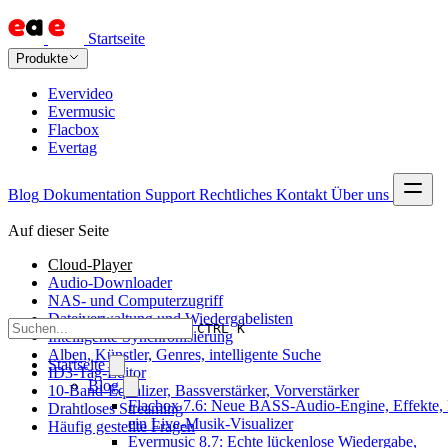
Startseite
Produkte
Evervideo
Evermusic
Flacbox
Evertag
Blog
Dokumentation
Support
Rechtliches
Kontakt
Über uns
Auf dieser Seite
Cloud-Player
Audio-Downloader
NAS- und Computerzugriff
Dateiverwaltung und Wiedergabelisten
CTRL K
Intelligente Synchronisierung
Alben, Künstler, Genres, intelligente Suche
Startseite
ID3-Tag-Editor
Blog
10-Band-Equalizer, Bassverstärker, Vorverstärker
Flacbox 7.6: Neue BASS-Audio-Engine, Effekte,
Drahtloses Streaming
ein Live-Musik-Visualizer
Häufig gestellte Fragen
Evermusic 8.7: Echte lückenlose Wiedergabe,