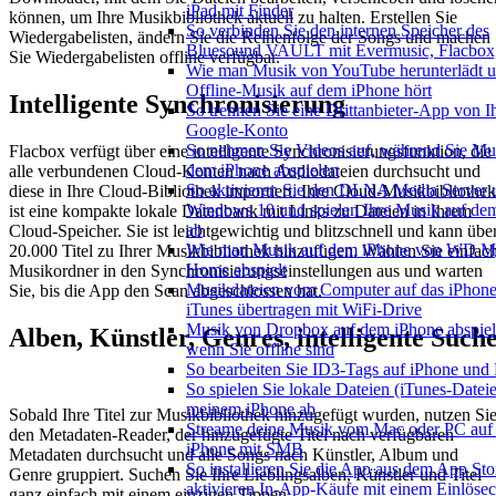
iPad mit Finder
können, um Ihre Musikbibliothek aktuell zu halten. Erstellen Sie
So verbinden Sie den internen Speicher des
Wiedergabelisten, ändern Sie die Reihenfolge der Songs und machen
Bluesound VAULT mit Evermusic, Flacbox,
Sie Wiedergabelisten offline verfügbar.
Wie man Musik von YouTube herunterlädt 
Offline-Musik auf dem iPhone hört
Intelligente Synchronisierung
So trennen Sie eine Drittanbieter-App von 
Google-Konto
So nehmen Sie Videos auf, während Sie Mu
Flacbox verfügt über eine intelligente Synchronisierungsfunktion, die
dem iPhone abspielen
alle verbundenen Cloud-Konten nach Audiodateien durchsucht und
So aktivieren Sie den DLNA Media Server 
diese in Ihre Cloud-Bibliothek importiert. Ihre Cloud-Musikbibliothek
Windows 10 und spielen Ihre Musik auf de
ist eine kompakte lokale Datenbank mit Links zu Dateien in Ihrem
ab
Cloud-Speicher. Sie ist leichtgewichtig und blitzschnell und kann übe
Wie man Musik auf dem iPhone von WD M
20.000 Titel zu Ihrer Musikbibliothek hinzufügen. Wählen Sie einfac
Home abspielt
Musikordner in den Synchronisierungseinstellungen aus und warten
Musikdateien vom Computer auf das iPhon
Sie, bis die App den Scan abgeschlossen hat.
iTunes übertragen mit WiFi-Drive
Musik von Dropbox auf dem iPhone abspiel
Alben, Künstler, Genres, intelligente Such
wenn Sie offline sind
So bearbeiten Sie ID3-Tags auf iPhone und
So spielen Sie lokale Dateien (iTunes-Dateie
meinem iPhone ab
Sobald Ihre Titel zur Musikbibliothek hinzugefügt wurden, nutzen Si
Streame deine Musik vom Mac oder PC auf
den Metadaten-Reader, der hinzugefügte Titel nach verfügbaren
iPhone mit SMB
Metadaten durchsucht und alle Songs nach Künstler, Album und
So installieren Sie die App aus dem App Sto
Genre gruppiert. Suchen Sie Ihre Lieblingsalben, Künstler und Titel
aktivieren In-App-Käufe mit einem Einlöse
ganz einfach mit einem einzigen Tippen.