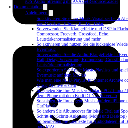
iOS-Audio-Streaming mit AVAssetResourceLoader
Dokumentation
Anleitungen
So aktivieren Sie einen Musik-Visualizer beim Abs
von Musik auf iPhone, iPad und Mac
So verwenden Sie Klangeffekte und DSP in Flacb
Compressor, Freeverb, Crossfeed, Echo,
Lautstärkenormalisierung und mehr
So aktivieren und nutzen Sie die lückenlose Wiede
Evermusic
So verwenden Sie die Audio-Klangeffekte in Ever
Hall, Delay, Verzerrung, Kompressor, Crossfeed u
Lautstärkenormalisierung
So exportieren Sie Apple Music-Playlists und spiel
Evermusic auf dem Mac ab
Wie man eine M3U-Playlist für Internet Archive o
Music Archive erstellt
So spielen Sie Ihre Musik von Mac / PC / Linux /
dem iPhone mit dem Kodi DLNA-Server ab
So spielen Sie Ihre eigene Musik auf dem iPhone 
CarPlay ab
So ändern Sie Albumcover für lokale Titel auf Spot
Schritt-für-Schritt-Anleitung (Mobil und Desktop)
So bearbeiten Sie Liedtexte für Audiodateien auf 
oder MAC