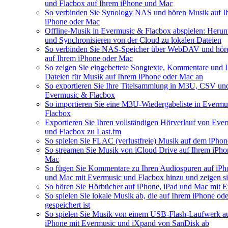
und Flacbox auf Ihrem iPhone und Mac
So verbinden Sie Synology NAS und hören Musik auf I
iPhone oder Mac
Offline-Musik in Evermusic & Flacbox abspielen: Herun
und Synchronisieren von der Cloud zu lokalen Dateien
So verbinden Sie NAS-Speicher über WebDAV und hör
auf Ihrem iPhone oder Mac
So zeigen Sie eingebettete Songtexte, Kommentare und
Dateien für Musik auf Ihrem iPhone oder Mac an
So exportieren Sie Ihre Titelsammlung in M3U, CSV u
Evermusic & Flacbox
So importieren Sie eine M3U-Wiedergabeliste in Evermu
Flacbox
Exportieren Sie Ihren vollständigen Hörverlauf von Eve
und Flacbox zu Last.fm
So spielen Sie FLAC (verlustfreie) Musik auf dem iPhon
So streamen Sie Musik von iCloud Drive auf Ihrem iPho
Mac
So fügen Sie Kommentare zu Ihren Audiospuren auf iPh
und Mac mit Evermusic und Flacbox hinzu und zeigen si
So hören Sie Hörbücher auf iPhone, iPad und Mac mit 
So spielen Sie lokale Musik ab, die auf Ihrem iPhone od
gespeichert ist
So spielen Sie Musik von einem USB-Flash-Laufwerk a
iPhone mit Evermusic und iXpand von SanDisk ab