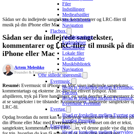
Filer
Indstillinger
Medieafspiller
Sådan ser du indlejrede sangtekster, kommentarer og LRC-filer til
Mediebibliotek
musik på din iPhone eller Mac
Navigation
Flacbox
Sådan ser du indlejrede sangtekster,
Afspilningslister
Forbindelser
kommentarer og LRC-filer til musik på di
Indstillinger
iPhone eller Mac
Lokale filer
Lydafspiller
Musikbibliotek
Artem Meleshko
Navigation
Founder & Engineer at Everappz
Ofte stillede spørgsmål
Evermusic
Resumé:
Evermusic til iPhone og Mac viser indlejrede sangtekster,
Hvad er forskellen mellem Evermusic
kommentartags og eksterne .lrc-filer for ethvert lydspor. Åbn
Flacbox
afspilleren, tryk på Flere handlinger, og vælg derefter Kommentarer f
Hvad er forskellen mellem Evermusic
at se sangtekster i tre tilstande: Kommentarer, Indlejrede sangtekster o
Evermusic Premium
LRC-fil.
Evertag
Hvad er forskellen mellem Evertag og
Opdag hvordan du nemt kan se indlejrede sangtekster til din musik på
Evertag Premium
din iPhone eller Mac med
Evermusic
-appen. Uanset om det er tekst,
Evervideo
sangtekster, kommentarer eller LRC-filer, vil denne guide vise dig trin
Hvad er forskellen mellem Evervideo
for trin, hvordan du kan få adgang til og nyde dine sangtekster