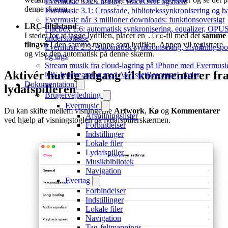
Evermusic 3.6: CarPlay, VoiceOver og mere
denne skærm.
Evermusic 3.1: Crossfade, bibliotekssynkronisering og 
Evermusic når 3 millioner downloads: funktionsoversigt
LRC-filtilstand
:
Flacbox 1.6: automatisk synkronisering, equalizer, OPU
I stedet for at tagge lydfilen, placer en
-fil med det
samme
.lrc
understøttelse
filnavn
i den samme mappe som lydfilen. Appen vil registrere
Evermusic 2.3: Automatisk synkronisering, afspilningspo
og vise den automatisk på denne skærm.
og tags
Stream musik fra cloud-lagring på iPhone med Evermusi
Aktivér hurtig adgang til kommentarer fr
iOS-lydstreaming med AVAssetResourceLoader
Dokumentation
lydafspilleren
Brugervejledning
Evermusic
Du kan skifte mellem visningerne
Artwork
,
Kø
og
Kommentarer
Afspilningslister
ved hjælp af visningstoglen på lydafspillerskærmen.
Forbindelser
Indstillinger
Lokale filer
Lydafspiller
Musikbibliotek
Navigation
Evertag
Forbindelser
Indstillinger
Lokale filer
Navigation
Tag-feltmappings