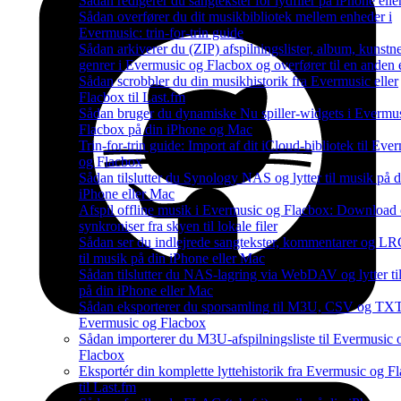
Sådan redigerer du sangtekster for lydfiler på iPhone el
Sådan overfører du dit musikbibliotek mellem enheder i
Evermusic: trin-for-trin guide
Sådan arkiverer du (ZIP) afspilningslister, album, kunstn
genrer i Evermusic og Flacbox og overfører til en anden
Sådan scrobbler du din musikhistorik fra Evermusic eller
Flacbox til Last.fm
Sådan bruger du dynamiske Nu spiller-widgets i Evermu
Flacbox på din iPhone og Mac
Trin-for-trin guide: Import af dit iCloud-bibliotek til Eve
og Flacbox
Sådan tilslutter du Synology NAS og lytter til musik på d
iPhone eller Mac
Afspil offline musik i Evermusic og Flacbox: Download
synkroniser fra skyen til lokale filer
Sådan ser du indlejrede sangtekster, kommentarer og LRC
til musik på din iPhone eller Mac
Sådan tilslutter du NAS-lagring via WebDAV og lytter ti
på din iPhone eller Mac
Sådan eksporterer du sporsamling til M3U, CSV og TXT
Evermusic og Flacbox
Sådan importerer du M3U-afspilningsliste til Evermusic 
Flacbox
Eksportér din komplette lyttehistorik fra Evermusic og F
til Last.fm