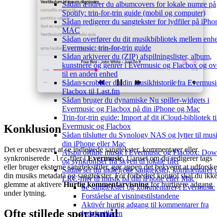
Sådan ændrer du albumcovers for lokale numre på
Spotify: trin-for-trin guide (mobil og computer)
Sådan redigerer du sangtekster for lydfiler på iPhon
MAC
Sådan overfører du dit musikbibliotek mellem enhe
Evermusic: trin-for-trin guide
Sådan arkiverer du (ZIP) afspilningslister, album,
kunstnere og genrer i Evermusic og Flacbox og ov
til en anden enhed
Sådan scrobbler du din musikhistorik fra Evermusic
Flacbox til Last.fm
Sådan bruger du dynamiske Nu spiller-widgets i
Evermusic og Flacbox på din iPhone og Mac
Trin-for-trin guide: Import af dit iCloud-bibliotek ti
Evermusic og Flacbox
Konklusion
Sådan tilslutter du Synology NAS og lytter til mus
din iPhone eller Mac
Det er ubesværet at se indlejrede sangtekster, kommentarer eller
Afspil offline musik i Evermusic og Flacbox: Do
synkroniserede
-filer i
Evermusic
. Uanset om du redigerer tags
.lrc
og synkroniser fra skyen til lokale filer
eller bruger eksterne sangtekstfiler, gør appen det bekvemt at udforske
Sådan ser du indlejrede sangtekster, kommentarer 
din musiks metadata og sangtekster. For forbedret kontrol skal du ikk
LRC-filer til musik på din iPhone eller Mac
glemme at aktivere
Hurtig kommentarvisning
for hurtigere adgang
Se sangtekster og kommentarer i Evermusic
under lytning.
Forståelse af visningstilstandene
Aktivér hurtig adgang til kommentarer fra
Ofte stillede spørgsmål
lydafspilleren