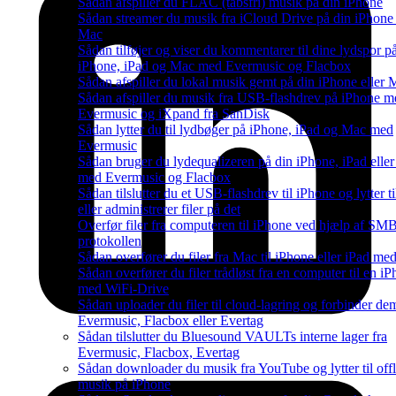
Sådan afspiller du FLAC (tabsfri) musik på din iPhone
Sådan streamer du musik fra iCloud Drive på din iPhone 
Mac
Sådan tilføjer og viser du kommentarer til dine lydspor p
iPhone, iPad og Mac med Evermusic og Flacbox
Sådan afspiller du lokal musik gemt på din iPhone eller 
Sådan afspiller du musik fra USB-flashdrev på iPhone m
Evermusic og iXpand fra SanDisk
Sådan lytter du til lydbøger på iPhone, iPad og Mac med
Evermusic
Sådan bruger du lydequalizeren på din iPhone, iPad elle
med Evermusic og Flacbox
Sådan tilslutter du et USB-flashdrev til iPhone og lytter t
eller administrerer filer på det
Overfør filer fra computeren til iPhone ved hjælp af SM
protokollen
Sådan overfører du filer fra Mac til iPhone eller iPad me
Sådan overfører du filer trådløst fra en computer til en i
med WiFi-Drive
Sådan uploader du filer til cloud-lagring og forbinder dem
Evermusic, Flacbox eller Evertag
Sådan tilslutter du Bluesound VAULTs interne lager fra
Evermusic, Flacbox, Evertag
Sådan downloader du musik fra YouTube og lytter til offl
musik på iPhone