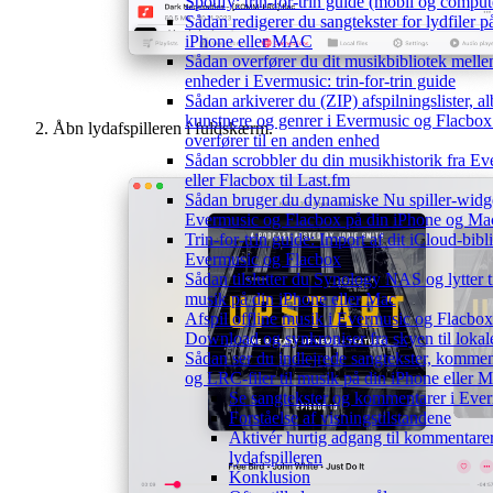
Spotify: trin-for-trin guide (mobil og comput
Sådan redigerer du sangtekster for lydfiler p
iPhone eller MAC
Sådan overfører du dit musikbibliotek mell
enheder i Evermusic: trin-for-trin guide
Sådan arkiverer du (ZIP) afspilningslister, a
kunstnere og genrer i Evermusic og Flacbox
Åbn lydafspilleren i fuldskærm.
overfører til en anden enhed
Sådan scrobbler du din musikhistorik fra E
eller Flacbox til Last.fm
Sådan bruger du dynamiske Nu spiller-widge
Evermusic og Flacbox på din iPhone og Ma
Trin-for-trin guide: Import af dit iCloud-bibli
Evermusic og Flacbox
Sådan tilslutter du Synology NAS og lytter t
musik på din iPhone eller Mac
Afspil offline musik i Evermusic og Flacbox
Download og synkroniser fra skyen til lokale
Sådan ser du indlejrede sangtekster, kommen
og LRC-filer til musik på din iPhone eller 
Se sangtekster og kommentarer i Eve
Forståelse af visningstilstandene
Aktivér hurtig adgang til kommentarer
lydafspilleren
Konklusion