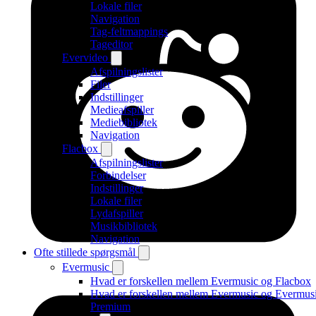
Lokale filer
Navigation
Tag-feltmappings
Tageditor
Evervideo
Afspilningslister
Filer
Indstillinger
Medieafspiller
Mediebibliotek
Navigation
Flacbox
Afspilningslister
Forbindelser
Indstillinger
Lokale filer
Lydafspiller
Musikbibliotek
Navigation
Ofte stillede spørgsmål
Evermusic
Hvad er forskellen mellem Evermusic og Flacbox
Hvad er forskellen mellem Evermusic og Evermus
Premium