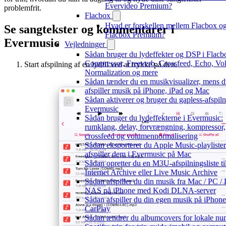
Evervideo Premium?
problemfrit.
Flacbox
Hvad er forskellen mellem Flacbox o
Se sangtekster og kommentarer i
Flacbox Premium?
Evermusic
Vejledninger
Sådan bruger du lydeffekter og DSP i Flacb
Compressor, Freeverb, Crossfeed, Echo, V
Start afspilning af en lydfil ved at trykke på den.
Normalization og mere
Sådan tænder du en musikvisualizer, mens 
afspiller musik på iPhone, iPad og Mac
Sådan aktiverer og bruger du gapless-afspiln
Evermusic
Sådan bruger du lydeffekterne i Evermusic:
rumklang, delay, forvrængning, kompressor,
crossfeed og volumennormalisering
Sådan eksporterer du Apple Music-playliste
afspiller dem i Evermusic på Mac
Sådan opretter du en M3U-afspilningsliste ti
Internet Archive eller Live Music Archive
Sådan afspiller du din musik fra Mac / PC / 
NAS på iPhone med Kodi DLNA-server
Sådan afspiller du din egen musik på iPhon
CarPlay
Sådan ændrer du albumcovers for lokale nu