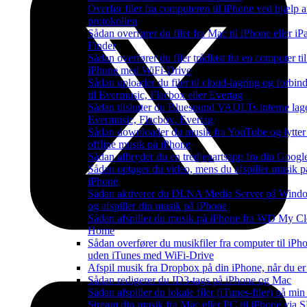
Overfør filer fra computeren til iPhone ved hjælp
protokollen
Sådan overfører du filer fra Mac til iPhone eller i
Finder
Sådan overfører du filer trådløst fra en computer til
iPhone med WiFi-Drive
Sådan uploader du filer til cloud-lagring og forbi
til Evermusic, Flacbox eller Evertag
Sådan tilslutter du Bluesound VAULTs interne lage
Evermusic, Flacbox, Evertag
Sådan downloader du musik fra YouTube og lytter 
offline musik på iPhone
Sådan afbryder du en tredjepartsapp fra din Googl
Sådan optager du video, mens du afspiller musik p
iPhone
Sådan aktiverer du DLNA Media Server på Wind
og afspiller din musik på iPhone
Sådan afspiller du musik på iPhone fra WD My C
Home
Sådan overfører du musikfiler fra computer til iPh
uden iTunes med WiFi-Drive
Afspil musik fra Dropbox på din iPhone, når du er 
Sådan redigerer du ID3-tags på iPhone og Mac
Sådan afspiller du lokale filer (iTunes-filer) på mi
Stream din musik fra Mac eller PC til iPhone via