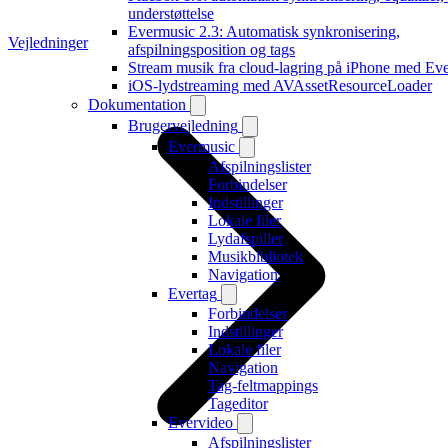
understøttelse
Evermusic 2.3: Automatisk synkronisering,
Vejledninger
afspilningsposition og tags
Stream musik fra cloud-lagring på iPhone med Ev
iOS-lydstreaming med AVAssetResourceLoader
Dokumentation
Brugervejledning
Evermusic
Afspilningslister
Forbindelser
Indstillinger
Lokale filer
Lydafspiller
Musikbibliotek
Navigation
Evertag
Forbindelser
Indstillinger
Lokale filer
Navigation
Tag-feltmappings
Tageditor
Evervideo
Afspilningslister