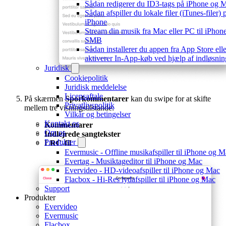
Sådan redigerer du ID3-tags på iPhone og 
Sådan afspiller du lokale filer (iTunes-filer)
iPhone
Stream din musik fra Mac eller PC til iPhone
SMB
Sådan installerer du appen fra App Store elle
aktiverer In-App-køb ved hjælp af indløsni
Juridisk
Cookiepolitik
Juridisk meddelelse
Licensaftale
På skærmen
Sporkommentarer
kan du swipe for at skifte
Privatlivspolitik
mellem tre visningstilstande:
Vilkår og betingelser
Kontakt os
Kommentarer
Om os
Indlejrede sangtekster
Produkter
LRC-fil
Evermusic - Offline musikafspiller til iPhone og 
Evertag - Musiktageditor til iPhone og Mac
Evervideo - HD-videoafspiller til iPhone og Mac
Flacbox - Hi-Res lydafspiller til iPhone og Mac
Support
Produkter
Evervideo
Evermusic
Flacbox