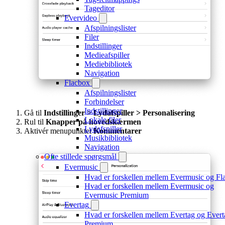
Tageditor
Evervideo
Afspilningslister
Filer
Indstillinger
Medieafspiller
Mediebibliotek
Navigation
Flacbox
Afspilningslister
Forbindelser
Indstillinger
Gå til
Indstillinger > Lydafspiller > Personalisering
Lokale filer
Rul til
Knapper på hovedskærmen
Lydafspiller
Aktivér menupunktet
Kommentarer
Musikbibliotek
Navigation
Ofte stillede spørgsmål
Evermusic
Hvad er forskellen mellem Evermusic og Fl
Hvad er forskellen mellem Evermusic og
Evermusic Premium
Evertag
Hvad er forskellen mellem Evertag og Evert
Premium