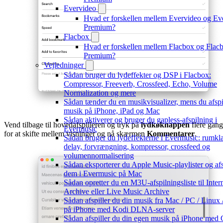
Evervideo
Hvad er forskellen mellem Evervideo og Ev
Premium?
Flacbox
Hvad er forskellen mellem Flacbox og Flac
Premium?
Vejledninger
Sådan bruger du lydeffekter og DSP i Flacbox:
Compressor, Freeverb, Crossfeed, Echo, Volume
Normalization og mere
Sådan tænder du en musikvisualizer, mens du afspi
musik på iPhone, iPad og Mac
Sådan aktiverer og bruger du gapless-afspilning i
Vend tilbage til hovedafspilleren og tryk på
lydkøknappen
flere gan
Evermusic
for at skifte mellem visninger og nå skærmen
Kommentarer
.
Sådan bruger du lydeffekterne i Evermusic: rumkl
delay, forvrængning, kompressor, crossfeed og
volumennormalisering
Sådan eksporterer du Apple Music-playlister og afs
dem i Evermusic på Mac
Sådan opretter du en M3U-afspilningsliste til Inter
Archive eller Live Music Archive
Sådan afspiller du din musik fra Mac / PC / Linux
på iPhone med Kodi DLNA-server
Sådan afspiller du din egen musik på iPhone med 