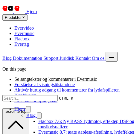
Hjem
Produkter
Evervideo
Evermusic
Flacbox
Evertag
Blog
Dokumentation
Support
Juridisk
Kontakt
Om os
On this page
Se sangtekster og kommentarer i Evermusic
Forståelse af visningstilstandene
Aktivér hurtig adgang til kommentarer fra lydafspilleren
Konklusion
CTRL K
Ofte stillede spørgsmål
Hjem
Scroll to top
Blog
Flacbox 7.6: Ny BASS-lydmotor, effekter, DSP og
musikvisualizer
Evermusic 8.7: ægte gapless-afspilning, lydeffekter