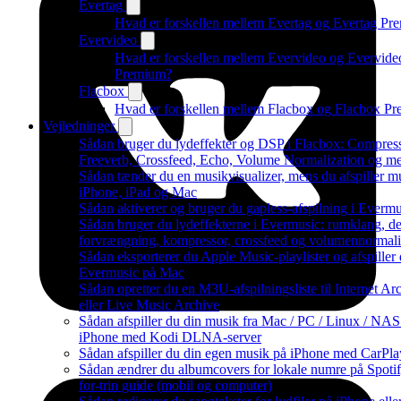
Evertag
Hvad er forskellen mellem Evertag og Evertag Pr
Evervideo
Hvad er forskellen mellem Evervideo og Evervide
Premium?
Flacbox
Hvad er forskellen mellem Flacbox og Flacbox P
Vejledninger
Sådan bruger du lydeffekter og DSP i Flacbox: Compress
Freeverb, Crossfeed, Echo, Volume Normalization og m
Sådan tænder du en musikvisualizer, mens du afspiller m
iPhone, iPad og Mac
Sådan aktiverer og bruger du gapless-afspilning i Evermu
Sådan bruger du lydeffekterne i Evermusic: rumklang, de
forvrængning, kompressor, crossfeed og volumennormali
Sådan eksporterer du Apple Music-playlister og afspiller
Evermusic på Mac
Sådan opretter du en M3U-afspilningsliste til Internet Ar
eller Live Music Archive
Sådan afspiller du din musik fra Mac / PC / Linux / NAS
iPhone med Kodi DLNA-server
Sådan afspiller du din egen musik på iPhone med CarPla
Sådan ændrer du albumcovers for lokale numre på Spotify
for-trin guide (mobil og computer)