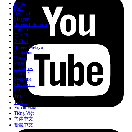
עברית
हिन्दी
Hrvatski
Magyar
Bahasa Indonesia
Italiano
日本語
한국어
Bahasa Melayu
Nederlands
Norsk
Polski
Português
Română
Русский
Slovenčina
Svenska
ไทย
Türkçe
Українська
Tiếng Việt
简体中文
繁體中文