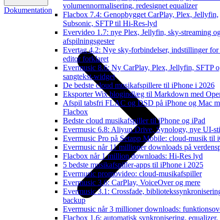
volumennormalisering, redesignet equalizer
Dokumentation
Flacbox 7.4: Genopbygget CarPlay, Plex, Jellyfin,
Subsonic, SFTP til Hi-Res-lyd
Evervideo 1.7: nye Plex, Jellyfin, sky-streaming o
afspilningsgester
Evertag 4.2: Nye sky-forbindelser, indstillinger for
editor forklaret
Evermusic 8.6: Ny CarPlay, Plex, Jellyfin, SFTP 
sangtekst-widget
De bedste cloud musikafspillere til iPhone i 2026
Eksporter Wix blogindlæg til Markdown med Op
Afspil tabsfri FLAC og DSD på iPhone og Mac 
Flacbox
Bedste cloud musikafspiller til iPhone og iPad
Evermusic 6.8: Aliyun Drive, Synology, nye UI-sti
Evermusic Pro på Setapp Mobile: cloud-musik til 
Evermusic når 11 millioner downloads på verdens
Flacbox når 1 million downloads: Hi-Res lyd
5 bedste musikafspiller-apps til iPhone i 2025
Evermusic promovideo: cloud-musikafspiller
Evermusic 3.6: CarPlay, VoiceOver og mere
Evermusic 3.1: Crossfade, bibliotekssynkroniserin
backup
Evermusic når 3 millioner downloads: funktionsov
Flacbox 1.6: automatisk synkronisering, equalize