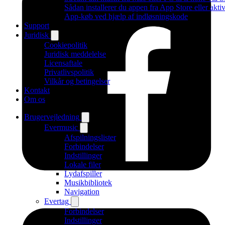
Sådan installerer du appen fra App Store eller aktiv
App-køb ved hjælp af indløsningskode
Support
Juridisk
Cookiepolitik
Juridisk meddelelse
Licensaftale
Privatlivspolitik
Vilkår og betingelser
Kontakt
Om os
Brugervejledning
Evermusic
Afspilningslister
Forbindelser
Indstillinger
Lokale filer
Lydafspiller
Musikbibliotek
Navigation
Evertag
Forbindelser
Indstillinger