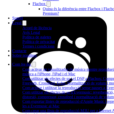
Flacbox
Quina és la diferència entre Flacbox i Flacb
Premium?
Suport
Legal
Acord de llicència
Avís Legal
Política de galetes
Política de privacitat
Termes i condicions
Contacte
Sobre nosaltres
Com fer-ho
Com activar un visualitzador de música mentre reprodue
música a l'iPhone, l'iPad i el Mac
Com utilitzar els efectes de so i el DSP a Flacbox: Compr
Freeverb, Crossfeed, Echo, Normalització de volum i mo
Com activar i utilitzar la reproducció sense pauses a Eve
Com utilitzar els efectes de so d'Evermusic: reverberació,
distorsió, compressor, crossfeed i normalització de volum
Com exportar llistes de reproducció d'Apple Music i repr
les a Evermusic al Mac
Com crear una llista de reproducció M3U per a Internet 