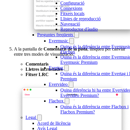
Configuració
Connexions
Fitxers locals
Llistes de reproducció
Navegació
Reproductor d'àudio
Preguntes freqüents
Evermusic
Quina és la diferència entre Evermusic
A la pantalla de
Comentaris de la pista
, llisqueu per canviar
Flacbox
entre tres modes de visualització:
Quina és la diferència entre Evermusic
Evermusic Premium
Comentaris
Evertag
Lletres incrustades
Quina és la diferència entre Evertag i
Fitxer LRC
Premium
Evervideo
Quina diferència hi ha entre Evervideo
Evervideo Premium?
Flacbox
Quina és la diferència entre Flacbox i
Flacbox Premium?
Legal
Acord de llicència
Avís Legal