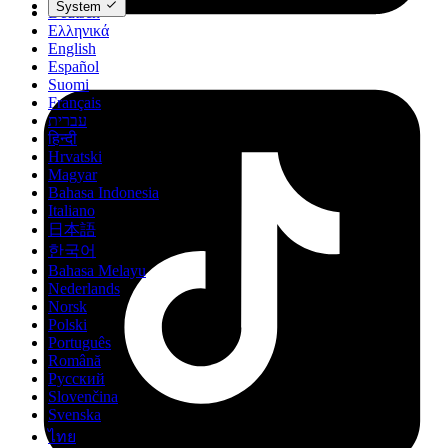
System
Deutsch
Ελληνικά
English
Español
Suomi
Français
עברית
हिन्दी
Hrvatski
Magyar
Bahasa Indonesia
Italiano
日本語
한국어
Bahasa Melayu
Nederlands
Norsk
Polski
Português
Română
Русский
Slovenčina
Svenska
ไทย