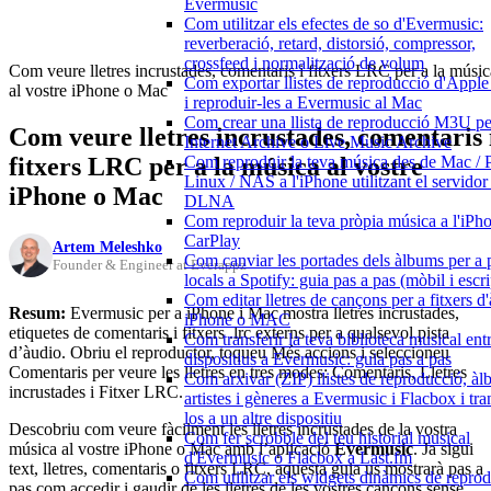
Evermusic
Com utilitzar els efectes de so d'Evermusic:
reverberació, retard, distorsió, compressor,
crossfeed i normalització de volum
Com veure lletres incrustades, comentaris i fitxers LRC per a la músic
Com exportar llistes de reproducció d'Appl
al vostre iPhone o Mac
i reproduir-les a Evermusic al Mac
Com crear una llista de reproducció M3U pe
Com veure lletres incrustades, comentaris 
Internet Archive o Live Music Archive
fitxers LRC per a la música al vostre
Com reproduir la teva música des de Mac / 
Linux / NAS a l'iPhone utilitzant el servido
iPhone o Mac
DLNA
Com reproduir la teva pròpia música a l'iP
CarPlay
Artem Meleshko
Com canviar les portades dels àlbums per a p
Founder & Engineer at Everappz
locals a Spotify: guia pas a pas (mòbil i escri
Com editar lletres de cançons per a fitxers d
Resum:
Evermusic per a iPhone i Mac mostra lletres incrustades,
iPhone o MAC
etiquetes de comentaris i fitxers .lrc externs per a qualsevol pista
Com transferir la teva biblioteca musical ent
d’àudio. Obriu el reproductor, toqueu Més accions i seleccioneu
dispositius a Evermusic: guia pas a pas
Comentaris per veure les lletres en tres modes: Comentaris, Lletres
Com arxivar (ZIP) llistes de reproducció, àl
incrustades i Fitxer LRC.
artistes i gèneres a Evermusic i Flacbox i tran
los a un altre dispositiu
Descobriu com veure fàcilment les lletres incrustades de la vostra
Com fer scrobble del teu historial musical
música al vostre iPhone o Mac amb l’aplicació
Evermusic
. Ja sigui
d'Evermusic o Flacbox a Last.fm
text, lletres, comentaris o fitxers LRC, aquesta guia us mostrarà pas a
Com utilitzar els widgets dinàmics de repro
pas com accedir i gaudir de les lletres de les vostres cançons sense