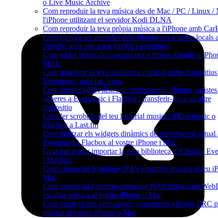
o Live Music Archive
Com reproduir la teva música des de Mac / PC / Linux /
l'iPhone utilitzant el servidor Kodi DLNA
Com reproduir la teva pròpia música a l'iPhone amb Car
Com canviar les portades dels àlbums per a pistes locals 
Spotify: guia pas a pas (mòbil i escriptori)
Com editar lletres de cançons per a fitxers d'àudio a iPho
MAC
Com transferir la teva biblioteca musical entre dispositius
Evermusic: guia pas a pas
Com arxivar (ZIP) llistes de reproducció, àlbums, artistes 
gèneres a Evermusic i Flacbox i transferir-los a un altre
dispositiu
Com fer scrobble del teu historial musical d'Evermusic o
Flacbox a Last.fm
Com utilitzar els widgets dinàmics de reproducció actual 
Evermusic i Flacbox al vostre iPhone i Mac
Guia pas a pas: importar la teva biblioteca d'iCloud a Ev
i Flacbox
Com connectar Synology NAS i escoltar música al teu i
Mac
Com connectar l'emmagatzematge NAS mitjançant We
escoltar música al vostre iPhone o Mac
Com veure lletres incrustades, comentaris i fitxers LRC p
música al vostre iPhone o Mac