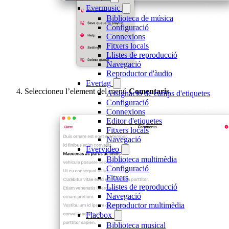
Evermusic
Biblioteca de música
Configuració
Connexions
Fitxers locals
Llistes de reproducció
Navegació
Reproductor d'àudio
Evertag
Seleccioneu l’element del menú
Comentaris
.
Assignació de camps d'etiquetes
Configuració
Connexions
Editor d'etiquetes
Fitxers locals
Navegació
Evervideo
Biblioteca multimèdia
Configuració
Fitxers
Llistes de reproducció
Navegació
Reproductor multimèdia
Flacbox
Biblioteca musical