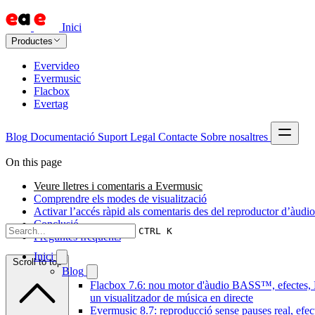
Inici
Productes
Evervideo
Evermusic
Flacbox
Evertag
Blog
Documentació
Suport
Legal
Contacte
Sobre nosaltres
On this page
Veure lletres i comentaris a Evermusic
Comprendre els modes de visualització
Activar l’accés ràpid als comentaris des del reproductor d’àudio
Conclusió
CTRL K
Preguntes freqüents
Inici
Scroll to top
Blog
Flacbox 7.6: nou motor d'àudio BASS™, efectes,
un visualitzador de música en directe
Evermusic 8.7: reproducció sense pauses real, efec