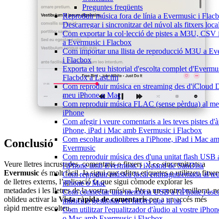
Preguntes freqüents
Reproduir música fora de línia a Evermusic i Flac
Descarregar i sincronitzar del núvol als fitxers loca
Com exportar la col·lecció de pistes a M3U, CSV
a Evermusic i Flacbox
Com importar una llista de reproducció M3U a Ev
i Flacbox
Exporta el teu historial d'escolta complet d'Evermus
Flacbox a Last.fm
Com reproduir música en streaming des d'iCloud D
meu iPhone o Mac
Com reproduir música FLAC (sense pèrdua) al m
iPhone
Com afegir i veure comentaris a les teves pistes d'
iPhone, iPad i Mac amb Evermusic i Flacbox
Com escoltar audiolibres a l'iPhone, iPad i Mac a
Conclusió
Evermusic
Com reproduir música des d'una unitat flash USB 
Veure lletres incrustades, comentaris o fitxers
sincronitzats a
.lrc
l'iPhone amb Evermusic i iXpand de SanDisk
Evermusic
és molt fàcil. Ja sigui que editeu etiquetes o utilitzeu fitxer
Com reproduir música local emmagatzemada al te
de lletres externs, l’aplicació fa que sigui còmode explorar les
iPhone o Mac
metadades i les lletres de la vostra música. Per a un control millorat, n
Com connectar una memòria USB a l'iPhone i esco
oblideu activar la
Vista ràpida de comentaris
per a un accés més
música o gestionar els fitxers que hi ha
ràpid mentre escolteu.
Com utilitzar l'equalitzador d'àudio al vostre iPhon
o Mac amb Evermusic i Flacbox