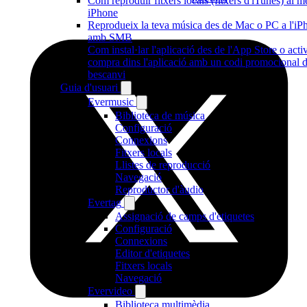
Com reproduir fitxers locals (fitxers d'iTunes) al m
iPhone
Reprodueix la teva música des de Mac o PC a l'iP
amb SMB
Com instal·lar l'aplicació des de l'App Store o acti
compra dins l'aplicació amb un codi promocional 
bescanvi
Guia d'usuari
Evermusic
Biblioteca de música
Configuració
Connexions
Fitxers locals
Llistes de reproducció
Navegació
Reproductor d'àudio
Evertag
Assignació de camps d'etiquetes
Configuració
Connexions
Editor d'etiquetes
Fitxers locals
Navegació
Evervideo
Biblioteca multimèdia