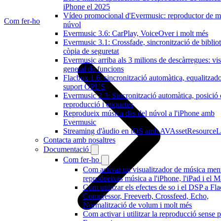
iPhone el 2025
Vídeo promocional d'Evermusic: reproductor de m
Com fer-ho
núvol
Evermusic 3.6: CarPlay, VoiceOver i molt més
Evermusic 3.1: Crossfade, sincronització de bibliot
còpia de seguretat
Evermusic arriba als 3 milions de descàrregues: vis
general de funcions
Flacbox 1.6: sincronització automàtica, equalitzado
suport OPUS
Evermusic 2.3: Sincronització automàtica, posició
reproducció i etiquetes
Reprodueix música des del núvol a l'iPhone amb
Evermusic
Streaming d'àudio en iOS amb AVAssetResourceL
Contacta amb nosaltres
Documentació
Com fer-ho
Com activar un visualitzador de música men
reprodueixes música a l'iPhone, l'iPad i el 
Com utilitzar els efectes de so i el DSP a Fl
Compressor, Freeverb, Crossfeed, Echo,
Normalització de volum i molt més
Com activar i utilitzar la reproducció sense 