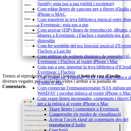
Spotify: guia pas a pas (mòbil i escriptori)
Com editar lletres de cançons per a fitxers d'àudio 
iPhone o MAC
Com transferir la teva biblioteca musical entre disp
a Evermusic: guia pas a pas
Com arxivar (ZIP) llistes de reproducció, àlbums, ar
gèneres a Evermusic i Flacbox i transferir-los a un 
dispositiu
Com fer scrobble del teu historial musical d'Everm
Flacbox a Last.fm
Com utilitzar els widgets dinàmics de reproducció 
Evermusic i Flacbox al vostre iPhone i Mac
Guia pas a pas: importar la teva biblioteca d'iCloud
Evermusic i Flacbox
Torneu al reproductor principal i toqueu el
botó de cua d’àudio
Com connectar Synology NAS i escoltar música al
diverses vegades per canviar les vistes i arribar a la pantalla de
iPhone o Mac
Comentaris
.
Com connectar l'emmagatzematge NAS mitjançan
WebDAV i escoltar música al vostre iPhone o Mac
Com veure lletres incrustades, comentaris i fitxer
per a la música al vostre iPhone o Mac
Veure lletres i comentaris a Evermusic
Comprendre els modes de visualització
Activar l’accés ràpid als comentaris des del
reproductor d’àudio
Conclusió