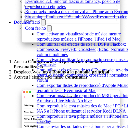
Evermusic 2.3: Sincronització automàtica, posició de
reproducció i etiquetes
Reprodueix música des del núvol a l'iPhone amb Evermu
Streaming d'àudio en iOS amb AVAssetResourceLoader
Documentació
Com fer-ho
Com activar un visualitzador de música mentre
reprodueixes música a l'iPhone, l'iPad i el Mac
Com utilitzar els efectes de so i el DSP a Flacbox:
Compressor, Freeverb, Crossfeed, Echo, Normalit
volum i molt més
Com activar i utilitzar la reproducció sense pauses 
Aneu a
Configuració > Reproductor d’àudio >
Evermusic
Personalització
Com utilitzar els efectes de so d'Evermusic: reverb
Desplaceu-vos fins a
Botons a la pantalla principal
retard, distorsió, compressor, crossfeed i normalitz
Activeu l’element del menú
Comentaris
volum
Com exportar llistes de reproducció d'Apple Music
reproduir-les a Evermusic al Mac
Com crear una llista de reproducció M3U per a Int
Archive o Live Music Archive
Com reproduir la teva música des de Mac / PC / Li
NAS a l'iPhone utilitzant el servidor Kodi DLNA
Com reproduir la teva pròpia música a l'iPhone a
CarPlay
Com canviar les portades dels àlbums per a pistes l