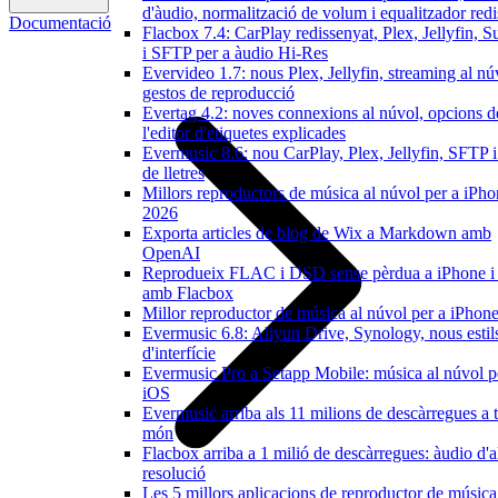
d'àudio, normalització de volum i equalitzador red
Documentació
Flacbox 7.4: CarPlay redissenyat, Plex, Jellyfin, 
i SFTP per a àudio Hi-Res
Evervideo 1.7: nous Plex, Jellyfin, streaming al nú
gestos de reproducció
Evertag 4.2: noves connexions al núvol, opcions d
l'editor d'etiquetes explicades
Evermusic 8.6: nou CarPlay, Plex, Jellyfin, SFTP 
de lletres
Millors reproductors de música al núvol per a iPho
2026
Exporta articles de blog de Wix a Markdown amb
OpenAI
Reprodueix FLAC i DSD sense pèrdua a iPhone 
amb Flacbox
Millor reproductor de música al núvol per a iPhone
Evermusic 6.8: Aliyun Drive, Synology, nous estil
d'interfície
Evermusic Pro a Setapp Mobile: música al núvol p
iOS
Evermusic arriba als 11 milions de descàrregues a t
món
Flacbox arriba a 1 milió de descàrregues: àudio d'a
resolució
Les 5 millors aplicacions de reproductor de música