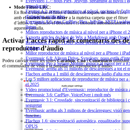
Evervideo 1.7: nous Plex, Jellyfin, streaming al núvol i g
reproducció
Mode Fitxer LRC
:
Evertag 4.2: noves connexions al núvol, opcions de l'edit
En lloc d’etiquetar el fitxer d’àudio, col·loqueu un fitxer
.lrc
d'etiquetes explicades
amb el
mateix nom de fitxer
a la mateixa carpeta que el fitxer
Evermusic 8.6: nou CarPlay, Plex, Jellyfin, SFTP i widge
d’àudio. L’aplicació el detectarà i el mostrarà automàticament e
lletres
aquesta pantalla.
Millors reproductors de música al núvol per a iPhone el 
Exporta articles de blog de Wix a Markdown amb Open
Activar l’accés ràpid als comentaris des de
Reprodueix FLAC i DSD sense pèrdua a iPhone i Mac 
reproductor d’àudio
Flacbox
Millor reproductor de música al núvol per a iPhone i iPa
Evermusic 6.8: Aliyun Drive, Synology, nous estils d'inte
Podeu canviar entre les vistes
Caràtula
,
Cua
i
Comentaris
utilitzant
Evermusic Pro a Setapp Mobile: música al núvol per a i
el commutador de vista a la pantalla del reproductor d’àudio.
Evermusic arriba als 11 milions de descàrregues a tot el
Flacbox arriba a 1 milió de descàrregues: àudio d'alta res
Les 5 millors aplicacions de reproductor de música per a
el 2025
Vídeo promocional d'Evermusic: reproductor de música 
Evermusic 3.6: CarPlay, VoiceOver i molt més
Evermusic 3.1: Crossfade, sincronització de biblioteca i 
seguretat
Evermusic arriba als 3 milions de descàrregues: visió gen
funcions
Flacbox 1.6: sincronització automàtica, equalitzador, sup
OPUS