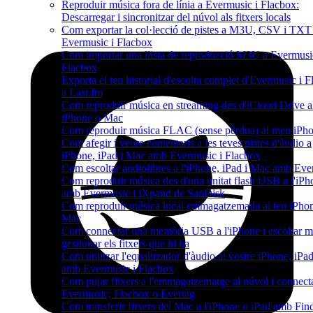
Reproduir música fora de línia a Evermusic i Flacbox:
Descarregar i sincronitzar del núvol als fitxers locals
Com exportar la col·lecció de pistes a M3U, CSV i TXT
Evermusic i Flacbox
Com importar una llista de reproducció M3U a Evermusi
Flacbox
Exporta el teu historial d'escolta complet d'Evermusic i 
a Last.fm
Com reproduir música en streaming des d'iCloud Drive 
iPhone o Mac
Com reproduir música FLAC (sense pèrdua) al meu iPh
Com afegir i veure comentaris a les teves pistes d'àudio a
iPhone, iPad i Mac amb Evermusic i Flacbox
Com escoltar audiolibres a l'iPhone, iPad i Mac amb Ev
Com reproduir música des d'una unitat flash USB a l'iPh
amb Evermusic i iXpand de SanDisk
Com reproduir música local emmagatzemada al teu iPho
Mac
Com connectar una memòria USB a l'iPhone i escoltar m
gestionar els fitxers que hi ha
Com utilitzar l'equalitzador d'àudio al vostre iPhone, iP
amb Evermusic i Flacbox
Com pujar fitxers a l'emmagatzematge al núvol i connecta
Evermusic, Flacbox o Evertag
Com transferir fitxers del Mac a l'iPhone o iPad amb Fin