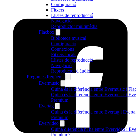
Configuració
Fitxers
Llistes de reproducció
Navegació
Reproductor multimèdia
Flacbox
Biblioteca musical
Configuració
Connexions
Fitxers locals
Llistes de reproducció
Navegació
Reproductor d'àudio
Preguntes freqüents
Evermusic
Quina és la diferència entre Evermusic i Fl
Quina és la diferència entre Evermusic i Ev
Premium
Evertag
Quina és la diferència entre Evertag i Everta
Premium
Evervideo
Quina diferència hi ha entre Evervideo i Ev
Premium?