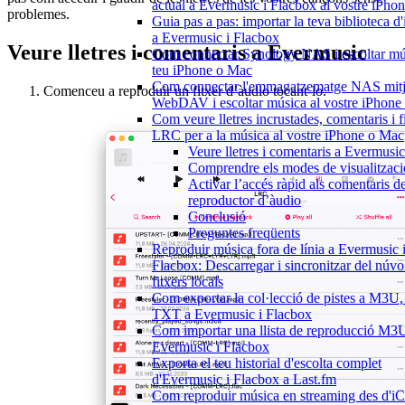
actual a Evermusic i Flacbox al vostre iPho
problemes.
Guia pas a pas: importar la teva biblioteca d
a Evermusic i Flacbox
Veure lletres i comentaris a Evermusic
Com connectar Synology NAS i escoltar mú
teu iPhone o Mac
Com connectar l'emmagatzematge NAS mitj
Comenceu a reproduir un fitxer d’àudio tocant-lo.
WebDAV i escoltar música al vostre iPhone
Com veure lletres incrustades, comentaris i f
LRC per a la música al vostre iPhone o Mac
Veure lletres i comentaris a Evermusic
Comprendre els modes de visualitzaci
Activar l’accés ràpid als comentaris d
reproductor d’àudio
Conclusió
Preguntes freqüents
Reproduir música fora de línia a Evermusic 
Flacbox: Descarregar i sincronitzar del núvol
fitxers locals
Com exportar la col·lecció de pistes a M3U
TXT a Evermusic i Flacbox
Com importar una llista de reproducció M3
Evermusic i Flacbox
Exporta el teu historial d'escolta complet
d'Evermusic i Flacbox a Last.fm
Com reproduir música en streaming des d'i