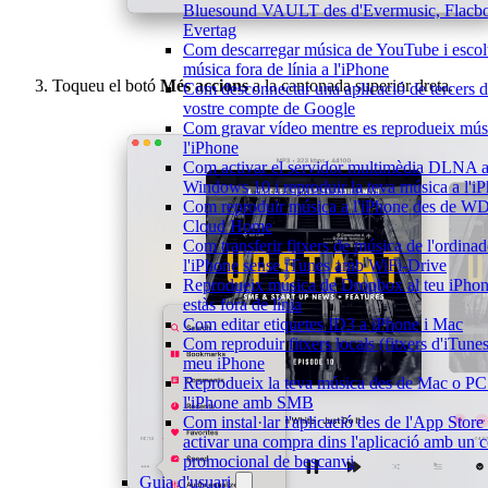
Bluesound VAULT des d'Evermusic, Flacb
Evertag
Com descarregar música de YouTube i escol
música fora de línia a l'iPhone
Toqueu el botó
Més accions
a la cantonada superior dreta.
Com desconnectar una aplicació de tercers d
vostre compte de Google
Com gravar vídeo mentre es reprodueix mús
l'iPhone
Com activar el servidor multimèdia DLNA 
Windows 10 i reproduir la teva música a l'i
Com reproduir música a l'iPhone des de W
Cloud Home
Com transferir fitxers de música de l'ordinad
l'iPhone sense iTunes amb WiFi-Drive
Reprodueix música de Dropbox al teu iPho
estàs fora de línia
Com editar etiquetes ID3 a iPhone i Mac
Com reproduir fitxers locals (fitxers d'iTunes
meu iPhone
Reprodueix la teva música des de Mac o PC
l'iPhone amb SMB
Com instal·lar l'aplicació des de l'App Store
activar una compra dins l'aplicació amb un c
promocional de bescanvi
Guia d'usuari