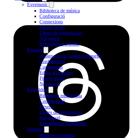
Evermusic
Biblioteca de música
Configuració
Connexions
Fitxers locals
Llistes de reproducció
Navegació
Reproductor d'àudio
Evertag
Assignació de camps d'etiquetes
Configuració
Connexions
Editor d'etiquetes
Fitxers locals
Navegació
Evervideo
Biblioteca multimèdia
Configuració
Fitxers
Llistes de reproducció
Navegació
Reproductor multimèdia
Flacbox
Biblioteca musical