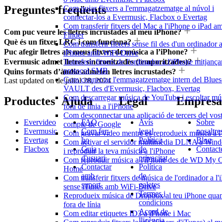
Preguntes freqüents
Com pujar fitxers a l'emmagatzematge al núvol i
connectar-los a Evermusic, Flacbox o Evertag
Com transferir fitxers del Mac a l'iPhone o iPad a
Com puc veure les lletres incrustades al meu iPhone?
Finder
Què és un fitxer LRC i com funciona?
Com transferir fitxers sense fil des d'un ordinador 
Puc afegir lletres als meus fitxers de música a l’iPhone?
iPhone amb WiFi-Drive
Evermusic admet lletres sincronitzades (temporitzades)?
Transferir fitxers de l'ordinador a l'iPhone mitjança
protocol SMB
Quins formats d’àudio admeten lletres incrustades?
Com connectar l'emmagatzematge intern del Blue
Last updated on
de juliol 28, 2024
VAULT des d'Evermusic, Flacbox, Evertag
Com descarregar música de YouTube i escoltar mú
Productes
Ajuda
Legal
Empresa
fora de línia a l'iPhone
Com desconnectar una aplicació de tercers del vos
Evervideo
FAQ
Avís
Sobre
compte de Google
Evermusic
Com fer-
legal
nosaltre
Com gravar vídeo mentre es reprodueix música a l
Evertag
ho
Política
Blog
Com activar el servidor multimèdia DLNA a Win
Flacbox
Guia
de
Contact
i reproduir la teva música a l'iPhone
d'usuari
privacitat
Com reproduir música a l'iPhone des de WD My 
Contactar
Política
Home
amb
de
Com transferir fitxers de música de l'ordinador a l
suport
galetes
sense iTunes amb WiFi-Drive
Termes i
Reprodueix música de Dropbox al teu iPhone quan
condicions
fora de línia
Acord de
Com editar etiquetes ID3 a iPhone i Mac
llicència