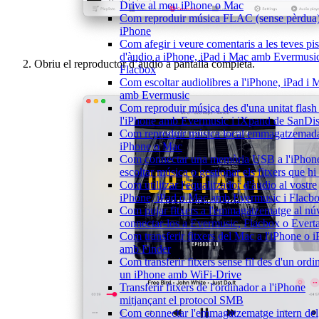
Drive al meu iPhone o Mac
Com reproduir música FLAC (sense pèrdua)
iPhone
Com afegir i veure comentaris a les teves pis
d'àudio a iPhone, iPad i Mac amb Evermusic
Obriu el reproductor d’àudio a pantalla completa.
Flacbox
Com escoltar audiolibres a l'iPhone, iPad i 
amb Evermusic
Com reproduir música des d'una unitat flas
l'iPhone amb Evermusic i iXpand de SanDi
Com reproduir música local emmagatzemada
iPhone o Mac
Com connectar una memòria USB a l'iPhone
escoltar música o gestionar els fitxers que hi
Com utilitzar l'equalitzador d'àudio al vostre
iPhone, iPad o Mac amb Evermusic i Flacb
Com pujar fitxers a l'emmagatzematge al núv
connectar-los a Evermusic, Flacbox o Evert
Com transferir fitxers del Mac a l'iPhone o 
amb Finder
Com transferir fitxers sense fil des d'un ordi
un iPhone amb WiFi-Drive
Transferir fitxers de l'ordinador a l'iPhone
mitjançant el protocol SMB
Com connectar l'emmagatzematge intern del