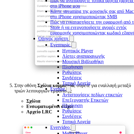
Πώς να αναπαράγετε τοπικά αρχεία (αρχεία
στο iPhone μου
Κάντε streaming της μουσικής σας από Mac
στο iPhone χρησιμοποιώντας SMB
Πώς να εγκαταστήσετε την εφαρμογή από 
Store ή να ενεργοποιήσετε αγορές εντός
εφαρμογής χρησιμοποιώντας κωδικό εξαρ
Οδηγός χρήστη
Evermusic
Ηχητικός Player
Λίστες αναπαραγωγής
Μουσική Βιβλιοθήκη
Πλοήγηση
Ρυθμίσεις
Συνδέσεις
Τοπικά Αρχεία
Στην οθόνη
Σχόλια κομματιού
, σύρετε για εναλλαγή μεταξύ
Evertag
τριών λειτουργιών εμφάνισης:
Αντιστοιχίσεις πεδίων ετικετών
Επεξεργαστής Ετικετών
Σχόλια
Πλοήγηση
Ενσωματωμένοι στίχοι
Ρυθμίσεις
Αρχείο LRC
Συνδέσεις
Τοπικά Αρχεία
Evervideo
Media Player