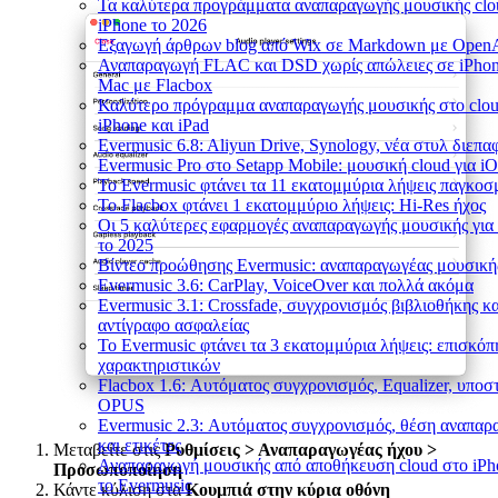
Τα καλύτερα προγράμματα αναπαραγωγής μουσικής clo
iPhone το 2026
Εξαγωγή άρθρων blog από Wix σε Markdown με Open
Αναπαραγωγή FLAC και DSD χωρίς απώλειες σε iPhon
Mac με Flacbox
Καλύτερο πρόγραμμα αναπαραγωγής μουσικής στο clou
iPhone και iPad
Evermusic 6.8: Aliyun Drive, Synology, νέα στυλ διεπα
Evermusic Pro στο Setapp Mobile: μουσική cloud για i
Το Evermusic φτάνει τα 11 εκατομμύρια λήψεις παγκοσ
Το Flacbox φτάνει 1 εκατομμύριο λήψεις: Hi-Res ήχος
Οι 5 καλύτερες εφαρμογές αναπαραγωγής μουσικής για
το 2025
Βίντεο προώθησης Evermusic: αναπαραγωγέας μουσική
Evermusic 3.6: CarPlay, VoiceOver και πολλά ακόμα
Evermusic 3.1: Crossfade, συγχρονισμός βιβλιοθήκης κα
αντίγραφο ασφαλείας
Το Evermusic φτάνει τα 3 εκατομμύρια λήψεις: επισκό
χαρακτηριστικών
Flacbox 1.6: Αυτόματος συγχρονισμός, Equalizer, υποσ
OPUS
Evermusic 2.3: Αυτόματος συγχρονισμός, θέση αναπαρ
και ετικέτες
Μεταβείτε στις
Ρυθμίσεις > Αναπαραγωγέας ήχου >
Αναπαραγωγή μουσικής από αποθήκευση cloud στο iPh
Προσωποποίηση
το Evermusic
Κάντε κύλιση στα
Κουμπιά στην κύρια οθόνη