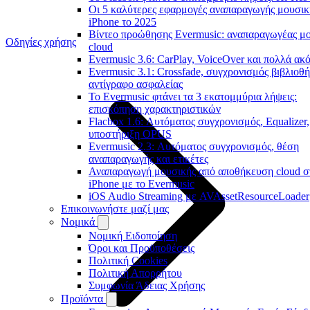
Οι 5 καλύτερες εφαρμογές αναπαραγωγής μουσικ
iPhone το 2025
Βίντεο προώθησης Evermusic: αναπαραγωγέας μ
Οδηγίες χρήσης
cloud
Evermusic 3.6: CarPlay, VoiceOver και πολλά ακ
Evermusic 3.1: Crossfade, συγχρονισμός βιβλιοθή
αντίγραφο ασφαλείας
Το Evermusic φτάνει τα 3 εκατομμύρια λήψεις:
επισκόπηση χαρακτηριστικών
Flacbox 1.6: Αυτόματος συγχρονισμός, Equalizer,
υποστήριξη OPUS
Evermusic 2.3: Αυτόματος συγχρονισμός, θέση
αναπαραγωγής και ετικέτες
Αναπαραγωγή μουσικής από αποθήκευση cloud σ
iPhone με το Evermusic
iOS Audio Streaming με AVAssetResourceLoader
Επικοινωνήστε μαζί μας
Νομικά
Νομική Ειδοποίηση
Όροι και Προϋποθέσεις
Πολιτική Cookies
Πολιτική Απορρήτου
Συμφωνία Άδειας Χρήσης
Προϊόντα