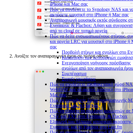
iPhone και Mac σας
Πώς να συνδέσετε το Synology NAS και ν
ακούσετε μουσική στο iPhone ή Mac σας
Αναπαραγωγή μουσικής εκτός σύνδεσης στ
Evermusic & Flacbox: Λήψη και συγχρονι
από το cloud σε τοπικά αρχεία
Πώς να δείτε ενσωματωμένους στίχους, σχ
και αρχεία LRC για μουσική στο iPhone ή
σας
Προβολή στίχων και σχολίων στο Ev
Ανοίξτε τον αναπαραγωγέα ήχου σε πλήρη οθόνη.
Κατανόηση των λειτουργιών εμφάνισ
Ενεργοποίηση γρήγορης πρόσβασης
σχολίων από τον αναπαραγωγέα ήχο
Συμπέρασμα
Συχνές ερωτήσεις
Πώς να συνδέσετε αποθηκευτικό χώρο N
WebDAV και να ακούτε μουσική στο iPhon
Mac σας
Πώς να εισαγάγετε λίστα αναπαραγωγής M
Evermusic και το Flacbox
Πώς να εξάγετε τη συλλογή κομματιών σε
CSV και TXT στο Evermusic & Flacbox
Εξαγωγή του πλήρους ιστορικού ακρόασης 
Evermusic και το Flacbox στο Last.fm
Πώς να αναπαράγετε μουσική FLAC (χωρί