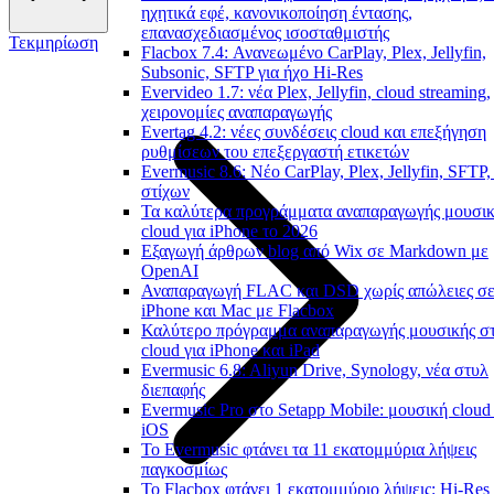
ηχητικά εφέ, κανονικοποίηση έντασης,
επανασχεδιασμένος ισοσταθμιστής
Τεκμηρίωση
Flacbox 7.4: Ανανεωμένο CarPlay, Plex, Jellyfin,
Subsonic, SFTP για ήχο Hi-Res
Evervideo 1.7: νέα Plex, Jellyfin, cloud streaming,
χειρονομίες αναπαραγωγής
Evertag 4.2: νέες συνδέσεις cloud και επεξήγηση
ρυθμίσεων του επεξεργαστή ετικετών
Evermusic 8.6: Νέο CarPlay, Plex, Jellyfin, SFTP,
στίχων
Τα καλύτερα προγράμματα αναπαραγωγής μουσι
cloud για iPhone το 2026
Εξαγωγή άρθρων blog από Wix σε Markdown με
OpenAI
Αναπαραγωγή FLAC και DSD χωρίς απώλειες σ
iPhone και Mac με Flacbox
Καλύτερο πρόγραμμα αναπαραγωγής μουσικής σ
cloud για iPhone και iPad
Evermusic 6.8: Aliyun Drive, Synology, νέα στυλ
διεπαφής
Evermusic Pro στο Setapp Mobile: μουσική cloud 
iOS
Το Evermusic φτάνει τα 11 εκατομμύρια λήψεις
παγκοσμίως
Το Flacbox φτάνει 1 εκατομμύριο λήψεις: Hi-Res