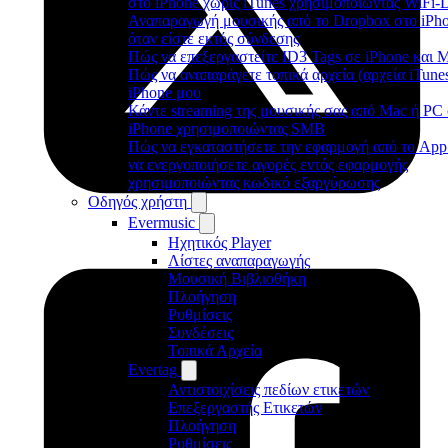
στο iPhone χωρίς iTunes χρησιμοποιώντας WiFi-
Αναπαραγωγή μουσικής από το Dropbox στο iPh
όταν είστε εκτός σύνδεσης
Πώς να επεξεργαστείτε ID3 Tags σε iPhone και 
Πώς να αναπαράγετε τοπικά αρχεία (αρχεία iTune
iPhone μου
Κάντε streaming της μουσικής σας από Mac ή PC
iPhone χρησιμοποιώντας SMB
Πώς να εγκαταστήσετε την εφαρμογή από το App 
να ενεργοποιήσετε αγορές εντός εφαρμογής
χρησιμοποιώντας κωδικό εξαργύρωσης
Οδηγός χρήστη
Evermusic
Ηχητικός Player
Λίστες αναπαραγωγής
Μουσική Βιβλιοθήκη
Πλοήγηση
Ρυθμίσεις
Συνδέσεις
Τοπικά Αρχεία
Evertag
Αντιστοιχίσεις πεδίων ετικετών
Επεξεργαστής Ετικετών
Πλοήγηση
Ρυθμίσεις