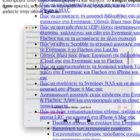
Επιστρέψτε στον κύριο αναπαραγωγέα και πατήστε το
κουμπί ουρά
Πώς να επεξεργαστείτε στίχους για αρχεία ήχου σ
ήχου
αρκετές φορές για να περιηγηθείτε στις προβολές και να
iPhone ή MAC
φτάσετε στην οθόνη
Σχόλια
.
Πώς να μεταφέρετε τη μουσική βιβλιοθήκη σας μ
συσκευών στο Evermusic: Οδηγός βήμα προς βή
Πώς να αρχειοθετήσετε (ZIP) λίστες αναπαραγωγ
άλμπουμ, καλλιτέχνες και είδη στο Evermusic και
Flacbox και να τα μεταφέρετε σε άλλη συσκευή
Πώς να κάνετε Scrobble το ιστορικό μουσικής σα
το Evermusic ή το Flacbox στο Last.fm
Οδηγός βήμα προς βήμα: Εισαγωγή της βιβλιοθή
iCloud σας στο Evermusic και το Flacbox
Πώς να χρησιμοποιήσετε τα δυναμικά widgets Τ
παίζει στο Evermusic και Flacbox στο iPhone και
σας
Πώς να συνδέσετε το Synology NAS και να ακού
μουσική στο iPhone ή Mac σας
Αναπαραγωγή μουσικής εκτός σύνδεσης στο Eve
& Flacbox: Λήψη και συγχρονισμός από το cloud
τοπικά αρχεία
Πώς να δείτε ενσωματωμένους στίχους, σχόλια κ
αρχεία LRC για μουσική στο iPhone ή Mac σας
Προβολή στίχων και σχολίων στο Evermus
Κατανόηση των λειτουργιών εμφάνισης
Ενεργοποίηση γρήγορης πρόσβασης σχολί
τον αναπαραγωγέα ήχου