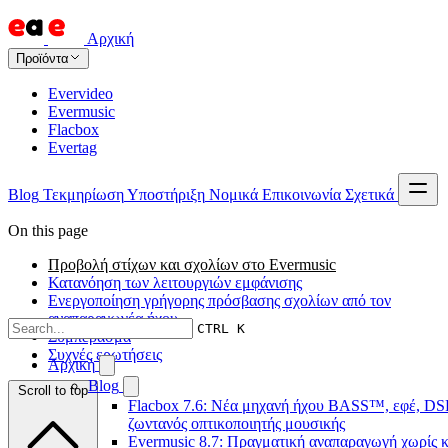
Αρχική
Προϊόντα
Evervideo
Evermusic
Flacbox
Evertag
Blog
Τεκμηρίωση
Υποστήριξη
Νομικά
Επικοινωνία
Σχετικά
On this page
Προβολή στίχων και σχολίων στο Evermusic
Κατανόηση των λειτουργιών εμφάνισης
Ενεργοποίηση γρήγορης πρόσβασης σχολίων από τον
αναπαραγωγέα ήχου
CTRL K
Συμπέρασμα
Συχνές ερωτήσεις
Αρχική
Blog
Scroll to top
Flacbox 7.6: Νέα μηχανή ήχου BASS™, εφέ, DSP
ζωντανός οπτικοποιητής μουσικής
Evermusic 8.7: Πραγματική αναπαραγωγή χωρίς κ