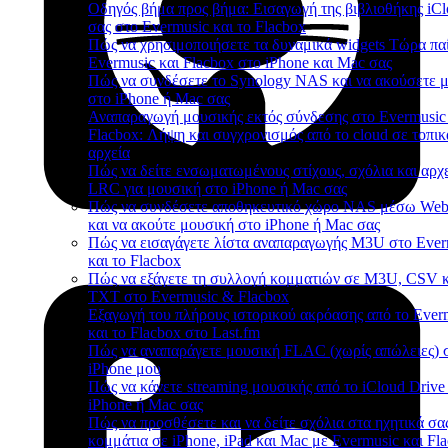
Οδηγός βήμα προς βήμα: Εισαγωγή της βιβλιοθήκης iC
σας στο Evermusic και το Flacbox
Πώς να χρησιμοποιήσετε τα δυναμικά widgets Τώρα παί
Evermusic και Flacbox στο iPhone και Mac σας
Πώς να συνδέσετε το Synology NAS και να ακούσετε 
στο iPhone ή Mac σας
Αναπαραγωγή μουσικής εκτός σύνδεσης στο Evermusic
Flacbox: Λήψη και συγχρονισμός από το cloud σε τοπικ
αρχεία
Πώς να δείτε ενσωματωμένους στίχους, σχόλια και αρχ
LRC για μουσική στο iPhone ή Mac σας
Πώς να συνδέσετε αποθηκευτικό χώρο NAS μέσω W
και να ακούτε μουσική στο iPhone ή Mac σας
Πώς να εισαγάγετε λίστα αναπαραγωγής M3U στο Ever
και το Flacbox
Πώς να εξάγετε τη συλλογή κομματιών σε M3U, CSV κ
TXT στο Evermusic & Flacbox
Εξαγωγή του πλήρους ιστορικού ακρόασης από το Ever
και το Flacbox στο Last.fm
Πώς να αναπαράγετε μουσική FLAC (χωρίς απώλειες) 
iPhone μου
Πώς να κάνετε streaming μουσικής από το iCloud Drive
iPhone ή Mac σας
Πώς να προσθέσετε και να δείτε σχόλια στα ηχητικά σα
κομμάτια σε iPhone, iPad και Mac με Evermusic και Fl