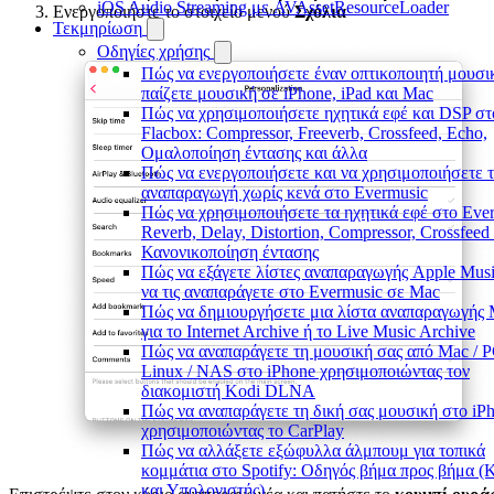
iOS Audio Streaming με AVAssetResourceLoader
Ενεργοποιήστε το στοιχείο μενού
Σχόλια
Τεκμηρίωση
Οδηγίες χρήσης
Πώς να ενεργοποιήσετε έναν οπτικοποιητή μουσι
παίζετε μουσική σε iPhone, iPad και Mac
Πώς να χρησιμοποιήσετε ηχητικά εφέ και DSP στ
Flacbox: Compressor, Freeverb, Crossfeed, Echo,
Ομαλοποίηση έντασης και άλλα
Πώς να ενεργοποιήσετε και να χρησιμοποιήσετε 
αναπαραγωγή χωρίς κενά στο Evermusic
Πώς να χρησιμοποιήσετε τα ηχητικά εφέ στο Eve
Reverb, Delay, Distortion, Compressor, Crossfeed
Κανονικοποίηση έντασης
Πώς να εξάγετε λίστες αναπαραγωγής Apple Musi
να τις αναπαράγετε στο Evermusic σε Mac
Πώς να δημιουργήσετε μια λίστα αναπαραγωγής
για το Internet Archive ή το Live Music Archive
Πώς να αναπαράγετε τη μουσική σας από Mac / P
Linux / NAS στο iPhone χρησιμοποιώντας τον
διακομιστή Kodi DLNA
Πώς να αναπαράγετε τη δική σας μουσική στο iP
χρησιμοποιώντας το CarPlay
Πώς να αλλάξετε εξώφυλλα άλμπουμ για τοπικά
κομμάτια στο Spotify: Οδηγός βήμα προς βήμα (
και Υπολογιστής)