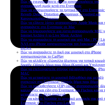
Πώς να ενεργοποιήσετε και να χρησιμοποιήσετε την
αναπαραγωγή χωρίς κενά στο Evermusic
Πώς να χρησιμοποιήσετε τα ηχητικά εφέ στο Evermusic
Reverb, Delay, Distortion, Compressor, Crossfeed και
Κανονικοποίηση έντασης
Πώς να εξάγετε λίστες αναπαραγωγής Apple Music και ν
αναπαράγετε στο Evermusic σε Mac
Πώς να δημιουργήσετε μια λίστα αναπαραγωγής M3U γ
Internet Archive ή το Live Music Archive
Πώς να αναπαράγετε τη μουσική σας από Mac / PC / Lin
NAS στο iPhone χρησιμοποιώντας τον διακομιστή Kodi
DLNA
Πώς να αναπαράγετε τη δική σας μουσική στο iPhone
χρησιμοποιώντας το CarPlay
Πώς να αλλάξετε εξώφυλλα άλμπουμ για τοπικά κομμάτ
Spotify: Οδηγός βήμα προς βήμα (Κινητό και Υπολογισ
Πώς να επεξεργαστείτε στίχους για αρχεία ήχου σε iPho
MAC
Πώς να μεταφέρετε τη μουσική βιβλιοθήκη σας μεταξύ
συσκευών στο Evermusic: Οδηγός βήμα προς βήμα
Πώς να αρχειοθετήσετε (ZIP) λίστες αναπαραγωγής, άλ
καλλιτέχνες και είδη στο Evermusic και Flacbox και να 
μεταφέρετε σε άλλη συσκευή
Πώς να κάνετε Scrobble το ιστορικό μουσικής σας από 
Evermusic ή το Flacbox στο Last.fm