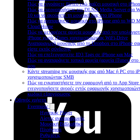
Πώς να εγγράψετε βίντεο ενώ παίζει μουσική στο iPho
Πώς να ενεργοποιήσετε τον DLNA Media Server στα 
10 και να ακούσετε τη μουσική σας στο iPhone
Πώς να αναπαράγετε μουσική στο iPhone από το WD 
Cloud Home
Πώς να μεταφέρετε αρχεία μουσικής από τον υπολογιστ
iPhone χωρίς iTunes χρησιμοποιώντας WiFi-Drive
Αναπαραγωγή μουσικής από το Dropbox στο iPhone σα
είστε εκτός σύνδεσης
Πώς να επεξεργαστείτε ID3 Tags σε iPhone και Mac
Πώς να αναπαράγετε τοπικά αρχεία (αρχεία iTunes) στο
μου
Κάντε streaming της μουσικής σας από Mac ή PC στο i
χρησιμοποιώντας SMB
Πώς να εγκαταστήσετε την εφαρμογή από το App Store 
ενεργοποιήσετε αγορές εντός εφαρμογής χρησιμοποιών
κωδικό εξαργύρωσης
Οδηγός χρήστη
Evermusic
Ηχητικός Player
Λίστες αναπαραγωγής
Μουσική Βιβλιοθήκη
Πλοήγηση
Ρυθμίσεις