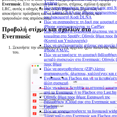
Archive
Evermusic
. Είτε πρόκειται για κείμενο, στίχους, σχόλια ή αρχεία
Πώς να αναπαράγετε τη μουσική σας από M
LRC, αυτός ο οδηγός θα σας δείξει βήμα προς βήμα πώς να
PC / Linux / NAS στο iPhone χρησιμοποιώ
αποκτήσετε πρόσβαση και να απολαύσετε τους στίχους των
τον διακομιστή Kodi DLNA
τραγουδιών σας απρόσκοπτα.
Πώς να αναπαράγετε τη δική σας μουσική 
iPhone χρησιμοποιώντας το CarPlay
Προβολή στίχων και σχολίων στο
Πώς να αλλάξετε εξώφυλλα άλμπουμ για τ
Evermusic
κομμάτια στο Spotify: Οδηγός βήμα προς 
(Κινητό και Υπολογιστής)
Πώς να επεξεργαστείτε στίχους για αρχεία 
Ξεκινήστε την αναπαραγωγή ενός αρχείου ήχου πατώντας πάν
iPhone ή MAC
του.
Πώς να μεταφέρετε τη μουσική βιβλιοθήκη
μεταξύ συσκευών στο Evermusic: Οδηγός 
προς βήμα
Πώς να αρχειοθετήσετε (ZIP) λίστες
αναπαραγωγής, άλμπουμ, καλλιτέχνες και ε
Evermusic και Flacbox και να τα μεταφέρετ
άλλη συσκευή
Πώς να κάνετε Scrobble το ιστορικό μουσι
από το Evermusic ή το Flacbox στο Last.fm
Οδηγός βήμα προς βήμα: Εισαγωγή της
βιβλιοθήκης iCloud σας στο Evermusic και 
Flacbox
Πώς να χρησιμοποιήσετε τα δυναμικά widg
Τώρα παίζει στο Evermusic και Flacbox στ