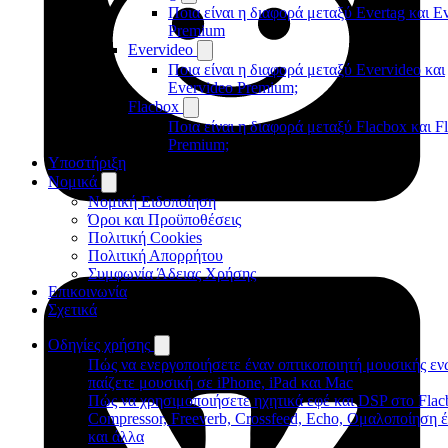
Ποια είναι η διαφορά μεταξύ Evertag και E
Premium
Evervideo
Ποια είναι η διαφορά μεταξύ Evervideo και
Evervideo Premium;
Flacbox
Ποια είναι η διαφορά μεταξύ Flacbox και F
Premium;
Υποστήριξη
Νομικά
Νομική Ειδοποίηση
Όροι και Προϋποθέσεις
Πολιτική Cookies
Πολιτική Απορρήτου
Συμφωνία Άδειας Χρήσης
Επικοινωνία
Σχετικά
Οδηγίες χρήσης
Πώς να ενεργοποιήσετε έναν οπτικοποιητή μουσικής εν
παίζετε μουσική σε iPhone, iPad και Mac
Πώς να χρησιμοποιήσετε ηχητικά εφέ και DSP στο Flac
Compressor, Freeverb, Crossfeed, Echo, Ομαλοποίηση 
και άλλα