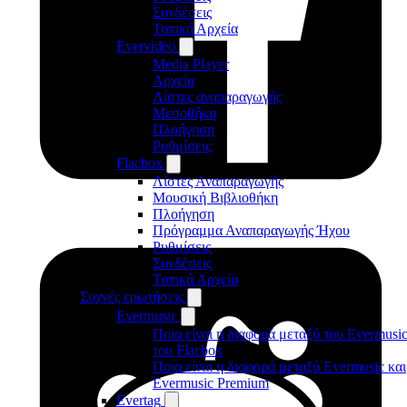
Συνδέσεις
Τοπικά Αρχεία
Evervideo
Media Player
Αρχεία
Λίστες αναπαραγωγής
Μεσοθήκη
Πλοήγηση
Ρυθμίσεις
Flacbox
Λίστες Αναπαραγωγής
Μουσική Βιβλιοθήκη
Πλοήγηση
Πρόγραμμα Αναπαραγωγής Ήχου
Ρυθμίσεις
Συνδέσεις
Τοπικά Αρχεία
Συχνές ερωτήσεις
Evermusic
Ποια είναι η διαφορά μεταξύ του Evermusic
του Flacbox
Ποια είναι η διαφορά μεταξύ Evermusic και
Evermusic Premium
Evertag