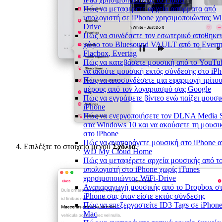
Πώς να μεταφέρετε αρχεία ασύρματα από
υπολογιστή σε iPhone χρησιμοποιώντας Wi
Drive
Πώς να συνδέσετε τον εσωτερικό αποθηκε
χώρο του Bluesound VAULT από το Everm
Flacbox, Evertag
Πώς να κατεβάσετε μουσική από το YouTu
να ακούτε μουσική εκτός σύνδεσης στο iP
Πώς να αποσυνδέσετε μια εφαρμογή τρίτο
μέρους από τον λογαριασμό σας Google
Πώς να εγγράψετε βίντεο ενώ παίζει μουσι
iPhone
Πώς να ενεργοποιήσετε τον DLNA Media S
στα Windows 10 και να ακούσετε τη μουσι
στο iPhone
Πώς να αναπαράγετε μουσική στο iPhone α
Επιλέξτε το στοιχείο μενού
Σχόλια
.
WD My Cloud Home
Πώς να μεταφέρετε αρχεία μουσικής από τ
υπολογιστή στο iPhone χωρίς iTunes
χρησιμοποιώντας WiFi-Drive
Αναπαραγωγή μουσικής από το Dropbox σ
iPhone σας όταν είστε εκτός σύνδεσης
Πώς να επεξεργαστείτε ID3 Tags σε iPhone
Mac