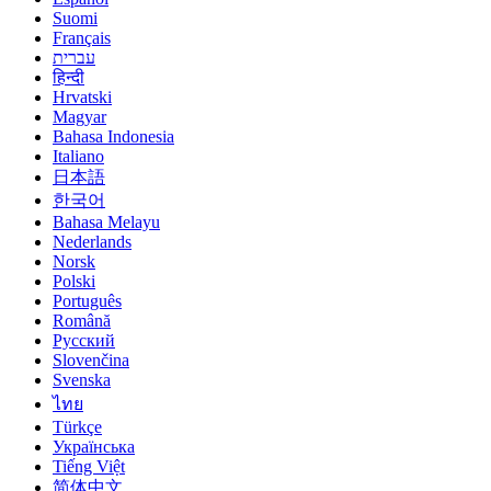
Suomi
Français
עברית
हिन्दी
Hrvatski
Magyar
Bahasa Indonesia
Italiano
日本語
한국어
Bahasa Melayu
Nederlands
Norsk
Polski
Português
Română
Русский
Slovenčina
Svenska
ไทย
Türkçe
Українська
Tiếng Việt
简体中文