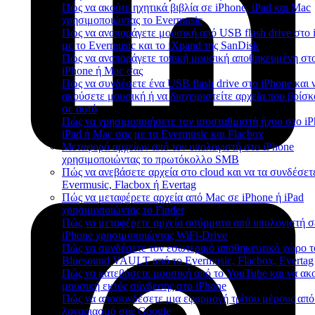
Πώς να ακούτε ηχητικά βιβλία σε iPhone, iPad και Mac
χρησιμοποιώντας το Evermusic
Πώς να αναπαράγετε μουσική από USB flash drive στο 
με το Evermusic και το iXpand της SanDisk
Πώς να αναπαράγετε τοπική μουσική αποθηκευμένη στ
iPhone ή Mac σας
Πώς να συνδέσετε ένα USB flash drive στο iPhone και 
ακούσετε μουσική ή να διαχειριστείτε αρχεία που βρίσκ
σε αυτό
Πώς να χρησιμοποιήσετε τον ισοσταθμιστή ήχου στο iP
iPad ή Mac σας με τα Evermusic και Flacbox
Μεταφορά αρχείων από τον υπολογιστή στο iPhone
χρησιμοποιώντας το πρωτόκολλο SMB
Πώς να ανεβάσετε αρχεία στο cloud και να τα συνδέσετ
Evermusic, Flacbox ή Evertag
Πώς να μεταφέρετε αρχεία από Mac σε iPhone ή iPad
χρησιμοποιώντας το Finder
Πώς να μεταφέρετε αρχεία ασύρματα από υπολογιστή σ
iPhone χρησιμοποιώντας WiFi-Drive
Πώς να συνδέσετε τον εσωτερικό αποθηκευτικό χώρο τ
Bluesound VAULT από το Evermusic, Flacbox, Evertag
Πώς να κατεβάσετε μουσική από το YouTube και να ακ
μουσική εκτός σύνδεσης στο iPhone
Πώς να αποσυνδέσετε μια εφαρμογή τρίτου μέρους από
λογαριασμό σας Google