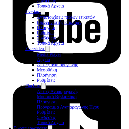
Συνδέσεις
Τοπικά Αρχεία
Evertag
Αντιστοιχίσεις πεδίων ετικετών
Επεξεργαστής Ετικετών
Πλοήγηση
Ρυθμίσεις
Συνδέσεις
Τοπικά Αρχεία
Evervideo
Media Player
Αρχεία
Λίστες αναπαραγωγής
Μεσοθήκη
Πλοήγηση
Ρυθμίσεις
Flacbox
Λίστες Αναπαραγωγής
Μουσική Βιβλιοθήκη
Πλοήγηση
Πρόγραμμα Αναπαραγωγής Ήχου
Ρυθμίσεις
Συνδέσεις
Τοπικά Αρχεία
Συχνές ερωτήσεις