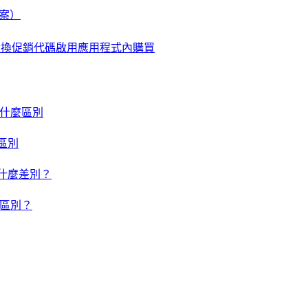
檔案）
使用兌換促銷代碼啟用應用程式內購買
um 有什麼區別
什麼區別
um 有什麼差別？
有什麼區別？