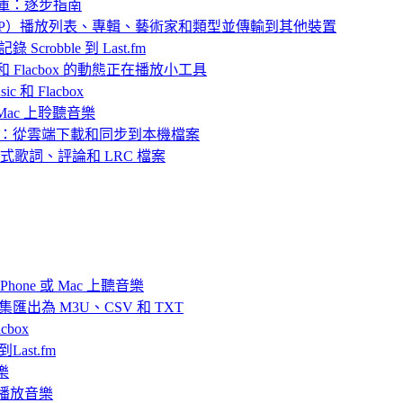
樂庫：逐步指南
 中封存（ZIP）播放列表、專輯、藝術家和類型並傳輸到其他裝置
 Scrobble 到 Last.fm
ic 和 Flacbox 的動態正在播放小工具
 和 Flacbox
或 Mac 上聆聽音樂
播放離線音樂：從雲端下載和同步到本機檔案
嵌入式歌詞、評論和 LRC 檔案
hone 或 Mac 上聽音樂
目合集匯出為 M3U、CSV 和 TXT
box
Last.fm
樂
ve 播放音樂