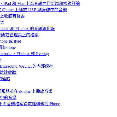
iPhone、iPad 和 Mac 上為音訊曲目新增和檢視評論
nd 在 iPhone 上播放 USB 隨身碟中的音樂
Mac上收聽有聲書
音樂
rmusic 和 Flacbox 的音訊等化器
聽音樂或管理其上的檔案
ne 或 iPad
iPhone
、Flacbox 或 Evertag
e
連接Bluesound VAULT的內部儲存
 上離線收聽
的連結
片
體伺服器並在 iPhone 上播放音樂
me中的音樂
情況下將音樂檔案從電腦傳輸到iPhone