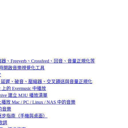
器、Freeverb、Crossfeed、回音、音量正規化等
播放音樂時開啟音樂視覺化工具
放
：殘響、延遲、破音、壓縮器、交叉饋送與音量正規化
 上的 Evermusic 中播放
 Archive 建立 M3U 播放清單
放 Mac / PC / Linux / NAS 中的音樂
己的音樂
：逐步指南（手機與桌面）
歌詞