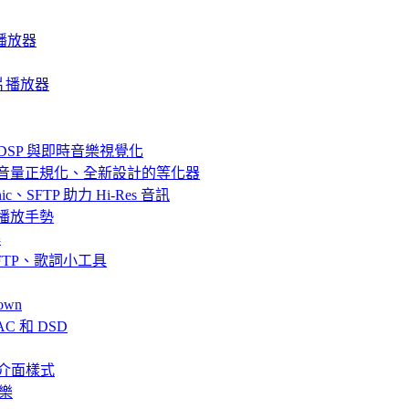
音樂播放器
質影片播放器
器、DSP 與即時音樂視覺化
效果、音量正規化、全新設計的等化器
bsonic、SFTP 助力 Hi-Res 音訊
串流與播放手勢
解
fin、SFTP、歌詞小工具
own
AC 和 DSD
、全新介面樣式
音樂