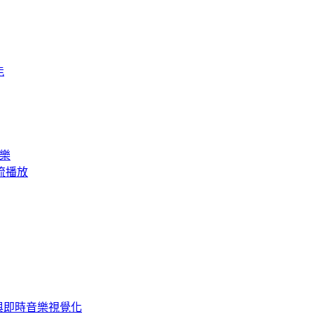
能
音樂
訊串流播放
SP 與即時音樂視覺化