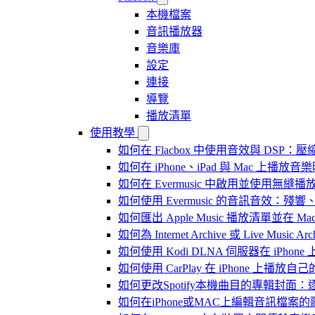
本機檔案
音訊播放器
音樂庫
設定
連接
導覽
播放清單
使用教學
如何在 Flacbox 中使用音效與 DSP：壓縮
如何在 iPhone、iPad 與 Mac 上
如何在 Evermusic 中啟用並使用無縫播
如何使用 Evermusic 的音訊音效
如何匯出 Apple Music 播放清單並在 Mac
如何為 Internet Archive 或 Live Music
如何使用 Kodi DLNA 伺服器在 iPhone 上播
如何使用 CarPlay 在 iPhone 上播放自
如何更改Spotify本機曲目的專輯封面
如何在iPhone或MAC上編輯音訊檔案的