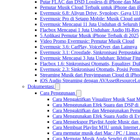
Putar FLAC dan DSD Lossless di iPhone dan Ma
Pemutar Musik Cloud Terbaik untuk iPhone dan i
Evermusic 6.8: Aliyun Drive, Synology, Gaya UI
Evermusic Pro di Setapp Mobile: Musik Cloud un
Evermusic Mencapai 11 Juta Unduhan di Seluruh
Flacbox Mencapai 1 Juta Unduhan: Audio Hi-Res
5 Aplikasi Pemutar Musik iPhone Terbaik di 2025
Video Promo Evermusic: Pemutar Musik Cloud
Evermusic 3.6: CarPlay, VoiceOver, dan Lainnya
Evermusic 3.1: Crossfade, Sinkronisasi Perpusta
Evermusic Mencapai 3 Juta Unduhan: Ikhtisar Fitu
Flacbox 1.6: Sinkronisasi Otomatis, Equalizer,
Evermusic 2.3: Sinkronisasi Otomatis, Posisi Pem
Streaming Musik dari Penyimpanan Cloud di iPh
iOS Audio Streaming dengan AVAssetResourceLo
Dokumentasi
Cara Penggunaan
Cara Mengaktifkan Visualizer Musik Saat M
Cara Menggunakan Efek Suara dan DSP di F
Cara Mengaktifkan dan Menggunakan Pemut
Cara Menggunakan Efek Suara Audio di Ever
Cara Mengekspor Playlist Apple Music dan
Cara Membuat Playlist M3U untuk Internet 
Cara memutar musik dari Mac / PC / Linu
Cara Memutar Musik Anda Sendiri di iPho