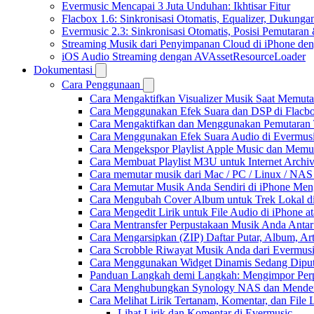
Evermusic Mencapai 3 Juta Unduhan: Ikhtisar Fitur
Flacbox 1.6: Sinkronisasi Otomatis, Equalizer, Dukun
Evermusic 2.3: Sinkronisasi Otomatis, Posisi Pemutaran
Streaming Musik dari Penyimpanan Cloud di iPhone de
iOS Audio Streaming dengan AVAssetResourceLoader
Dokumentasi
Cara Penggunaan
Cara Mengaktifkan Visualizer Musik Saat Memuta
Cara Menggunakan Efek Suara dan DSP di Flacbox
Cara Mengaktifkan dan Menggunakan Pemutaran 
Cara Menggunakan Efek Suara Audio di Evermusic
Cara Mengekspor Playlist Apple Music dan Memu
Cara Membuat Playlist M3U untuk Internet Archiv
Cara memutar musik dari Mac / PC / Linux / NA
Cara Memutar Musik Anda Sendiri di iPhone Me
Cara Mengubah Cover Album untuk Trek Lokal di
Cara Mengedit Lirik untuk File Audio di iPhone
Cara Mentransfer Perpustakaan Musik Anda Anta
Cara Mengarsipkan (ZIP) Daftar Putar, Album, Ar
Cara Scrobble Riwayat Musik Anda dari Evermusi
Cara Menggunakan Widget Dinamis Sedang Diputa
Panduan Langkah demi Langkah: Mengimpor Perp
Cara Menghubungkan Synology NAS dan Mendeng
Cara Melihat Lirik Tertanam, Komentar, dan Fil
Lihat Lirik dan Komentar di Evermusic