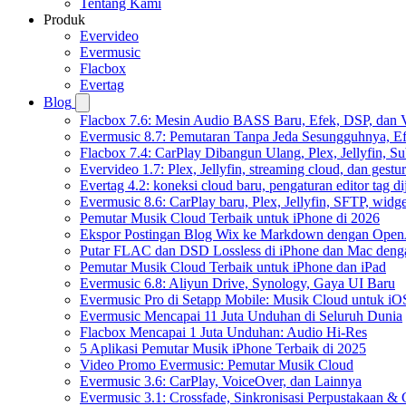
Tentang Kami
Produk
Evervideo
Evermusic
Flacbox
Evertag
Blog
Flacbox 7.6: Mesin Audio BASS Baru, Efek, DSP, dan 
Evermusic 8.7: Pemutaran Tanpa Jeda Sesungguhnya, Ef
Flacbox 7.4: CarPlay Dibangun Ulang, Plex, Jellyfin, 
Evervideo 1.7: Plex, Jellyfin, streaming cloud, dan gest
Evertag 4.2: koneksi cloud baru, pengaturan editor tag di
Evermusic 8.6: CarPlay baru, Plex, Jellyfin, SFTP, widget
Pemutar Musik Cloud Terbaik untuk iPhone di 2026
Ekspor Postingan Blog Wix ke Markdown dengan Ope
Putar FLAC dan DSD Lossless di iPhone dan Mac deng
Pemutar Musik Cloud Terbaik untuk iPhone dan iPad
Evermusic 6.8: Aliyun Drive, Synology, Gaya UI Baru
Evermusic Pro di Setapp Mobile: Musik Cloud untuk iO
Evermusic Mencapai 11 Juta Unduhan di Seluruh Dunia
Flacbox Mencapai 1 Juta Unduhan: Audio Hi-Res
5 Aplikasi Pemutar Musik iPhone Terbaik di 2025
Video Promo Evermusic: Pemutar Musik Cloud
Evermusic 3.6: CarPlay, VoiceOver, dan Lainnya
Evermusic 3.1: Crossfade, Sinkronisasi Perpustakaan &