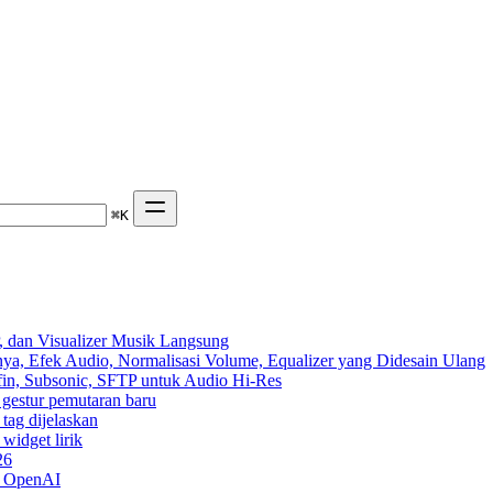
⌘
K
 dan Visualizer Musik Langsung
ya, Efek Audio, Normalisasi Volume, Equalizer yang Didesain Ulang
yfin, Subsonic, SFTP untuk Audio Hi-Res
n gestur pemutaran baru
 tag dijelaskan
widget lirik
26
n OpenAI