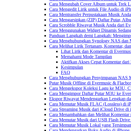
Cara Mengubah Cover Album untuk Trek Lo
Cara Mengedit Lirik untuk File Audio di i
Cara Mentransfer Perpustakaan Musik Anda
Cara Mengarsipkan (ZIP) Daftar Putar, Alb
Cara Scrobble Riwayat Musik Anda dari Eve
Cara Menggunakan Widget Dinamis Sedang 
Panduan Langkah demi Langkah: Mengimpor
Cara Menghubungkan Synology NAS dan M
Cara Melihat Lirik Tertanam, Komentar, da
Lihat Lirik dan Komentar di Evermus
Memahami Mode Tampilan
Aktifkan Akses Cepat Komentar dari
Kesimpulan
FAQ
Cara Menghubungkan Penyimpanan NAS M
Putar Musik Offline di Evermusic & Flacbo
Cara Mengekspor Koleksi Lagu ke M3U, C
Cara Mengimpor Daftar Putar M3U ke Ever
Ekspor Riwayat Mendengarkan Lengkap dar
Cara Memutar Musik FLAC (Lossless) di i
Cara Streaming Musik dari iCloud Drive di
Cara Menambahkan dan Melihat Komentar p
Cara Memutar Musik dari USB Flash Drive 
Cara Memutar Musik Lokal yang Tersimpan
Cara Mendengarkan Buku Audio di iPhone