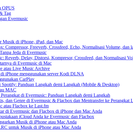
gan OPUS
 & Tag
ngan Evermusic
r Musik di iPhone, iPad, dan Mac
: Compressor, Freeverb, Crossfeed, Echo, Normalisasi Volume, dan l
Tanpa Jeda di Evermusic
: Reverb, Delay, Distorsi, Kompresor, Crossfeed, dan Normalisasi V
tarnya di Evermusic di Mac
e atau Live Music Archive
S di iPhone menggunakan server Kodi DLNA
nggunakan CarPlay
 Spotify: Panduan Langkah demi Langkah (Mobile & Desktop)
 atau MAC
r Perangkat di Evermusic: Panduan Langkah demi Langkah
tis, dan Genre di Evermusic & Flacbox dan Mentransfer ke Perangkat 
c atau Flacbox ke Last.fm
r di Evermusic dan Flacbox di iPhone dan Mac Anda
ustakaan iCloud Anda ke Evermusic dan Flacbox
arkan Musik di iPhone atau Mac Anda
e LRC untuk Musik di iPhone atau Mac Anda