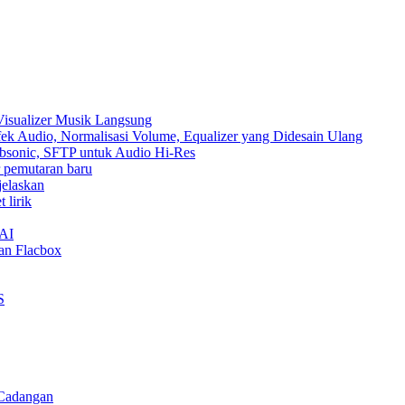
Visualizer Musik Langsung
ek Audio, Normalisasi Volume, Equalizer yang Didesain Ulang
Subsonic, SFTP untuk Audio Hi-Res
ur pemutaran baru
jelaskan
 lirik
nAI
an Flacbox
S
 Cadangan