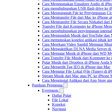
Cara Menggunakan Equalizer Audio di iPho
Cara menghubungkan USB flash drive ke iP
Cara Mengunggah File ke Penyimpanan Clo
Cara Mentransfer File dari Mac ke iPhone 
Cara Mentransfer File Secara Nirkabel da
Transfer File dari Komputer ke iPhone Me
Cara menghubungkan penyimpanan internal
Cara Mengunduh Musik dari YouTube dan M
Cara memutuskan koneksi aplikasi pihak ke
Cara Merekam Video Sambil Memutar Musi
Cara Mengaktifkan DLNA Media Server di
Cara Memutar Musik di iPhone dari WD 
Cara Transfer File Musik dari Komputer k
Putar Musik dari Dropbox di iPhone Anda S
Cara Mengedit Tag ID3 di iPhone dan Mac
Cara Memutar File Lokal (File iTunes) di i
Stream Musik dari Mac atau PC ke iPhon
Cara Menginstal Aplikasi dari App Store 
Panduan Pengguna
Evermusic
Daftar Putar
File Lokal
Koneksi
Navigasi