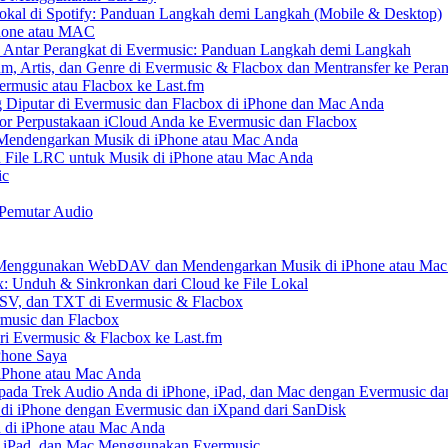
kal di Spotify: Panduan Langkah demi Langkah (Mobile & Desktop)
Phone atau MAC
 Antar Perangkat di Evermusic: Panduan Langkah demi Langkah
um, Artis, dan Genre di Evermusic & Flacbox dan Mentransfer ke Pera
rmusic atau Flacbox ke Last.fm
Diputar di Evermusic dan Flacbox di iPhone dan Mac Anda
 Perpustakaan iCloud Anda ke Evermusic dan Flacbox
endengarkan Musik di iPhone atau Mac Anda
n File LRC untuk Musik di iPhone atau Mac Anda
ic
 Pemutar Audio
enggunakan WebDAV dan Mendengarkan Musik di iPhone atau Mac
x: Unduh & Sinkronkan dari Cloud ke File Lokal
SV, dan TXT di Evermusic & Flacbox
music dan Flacbox
i Evermusic & Flacbox ke Last.fm
Phone Saya
 iPhone atau Mac Anda
ada Trek Audio Anda di iPhone, iPad, dan Mac dengan Evermusic da
di iPhone dengan Evermusic dan iXpand dari SanDisk
 di iPhone atau Mac Anda
, iPad, dan Mac Menggunakan Evermusic