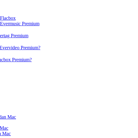
 Flacbox
n Evermusic Premium
vertag Premium
 Evervideo Premium?
lacbox Premium?
 dan Mac
 Mac
an Mac