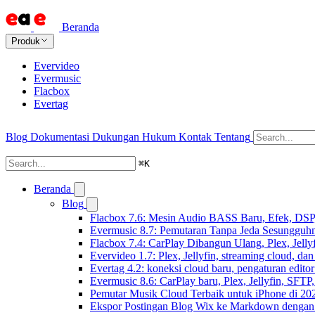
Beranda
Produk
Evervideo
Evermusic
Flacbox
Evertag
Blog
Dokumentasi
Dukungan
Hukum
Kontak
Tentang
⌘
K
Beranda
Blog
Flacbox 7.6: Mesin Audio BASS Baru, Efek, DSP,
Evermusic 8.7: Pemutaran Tanpa Jeda Sesungguhn
Flacbox 7.4: CarPlay Dibangun Ulang, Plex, Jell
Evervideo 1.7: Plex, Jellyfin, streaming cloud, da
Evertag 4.2: koneksi cloud baru, pengaturan editor
Evermusic 8.6: CarPlay baru, Plex, Jellyfin, SFTP, 
Pemutar Musik Cloud Terbaik untuk iPhone di 20
Ekspor Postingan Blog Wix ke Markdown denga