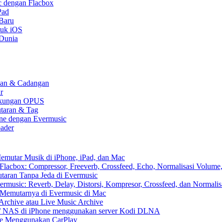
c dengan Flacbox
Pad
 Baru
tuk iOS
 Dunia
kaan & Cadangan
r
 Dukungan OPUS
utaran & Tag
one dengan Evermusic
ader
emutar Musik di iPhone, iPad, dan Mac
lacbox: Compressor, Freeverb, Crossfeed, Echo, Normalisasi Volume,
aran Tanpa Jeda di Evermusic
music: Reverb, Delay, Distorsi, Kompresor, Crossfeed, dan Normali
 Memutarnya di Evermusic di Mac
Archive atau Live Music Archive
x / NAS di iPhone menggunakan server Kodi DLNA
ne Menggunakan CarPlay