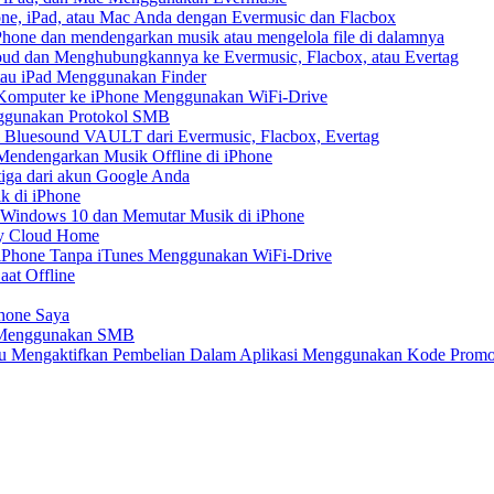
ne, iPad, atau Mac Anda dengan Evermusic dan Flacbox
hone dan mendengarkan musik atau mengelola file di dalamnya
ud dan Menghubungkannya ke Evermusic, Flacbox, atau Evertag
atau iPad Menggunakan Finder
ri Komputer ke iPhone Menggunakan WiFi-Drive
nggunakan Protokol SMB
 Bluesound VAULT dari Evermusic, Flacbox, Evertag
endengarkan Musik Offline di iPhone
tiga dari akun Google Anda
k di iPhone
 Windows 10 dan Memutar Musik di iPhone
My Cloud Home
e iPhone Tanpa iTunes Menggunakan WiFi-Drive
aat Offline
Phone Saya
e Menggunakan SMB
atau Mengaktifkan Pembelian Dalam Aplikasi Menggunakan Kode Prom