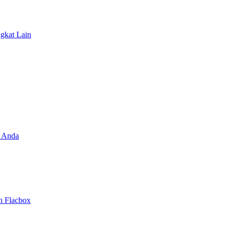
ngkat Lain
 Anda
n Flacbox