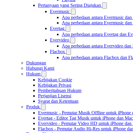
Pertanyaan yang Sering Diajukan
Evermusic
Apa perbedaan antara Evermusic dan
Apa perbedaan antara Evermusic da
Evertag
Apa perbedaan antara Evertag dan E
Evervideo
Apa perbedaan antara Evervideo dan
Flacbox
Apa perbedaan antara Flacbox dan F
Dukungan
Hubungi Kami
Hukum
Kebijakan Cookie
Kebijakan Privasi
Pemberitahuan Hukum
Perjanjian Lisensi
Syarat dan Ketentuan
Produk
Evermusic - Pemutar Musik Offline untuk iPhone
Evertag - Editor Tag Musik untuk iPhone dan Mac
Evervideo - Pemutar Video HD untuk iPhone dan
Flacbox - Pemutar Audio Hi-Res untuk iPhone d