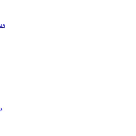
่นๆ
่น