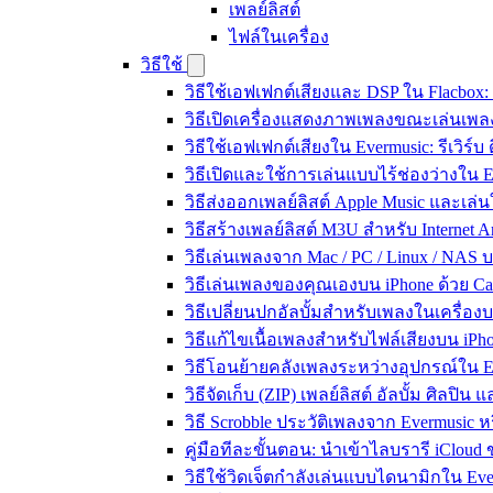
เพลย์ลิสต์
ไฟล์ในเครื่อง
วิธีใช้
วิธีใช้เอฟเฟกต์เสียงและ DSP ใน Flacbox: 
วิธีเปิดเครื่องแสดงภาพเพลงขณะเล่นเพล
วิธีใช้เอฟเฟกต์เสียงใน Evermusic: รีเวิ
วิธีเปิดและใช้การเล่นแบบไร้ช่องว่างใน 
วิธีส่งออกเพลย์ลิสต์ Apple Music และเล
วิธีสร้างเพลย์ลิสต์ M3U สำหรับ Internet A
วิธีเล่นเพลงจาก Mac / PC / Linux / NAS 
วิธีเล่นเพลงของคุณเองบน iPhone ด้วย Ca
วิธีเปลี่ยนปกอัลบั้มสำหรับเพลงในเครื่อ
วิธีแก้ไขเนื้อเพลงสำหรับไฟล์เสียงบน iP
วิธีโอนย้ายคลังเพลงระหว่างอุปกรณ์ใน Ev
วิธีจัดเก็บ (ZIP) เพลย์ลิสต์ อัลบั้ม ศิ
วิธี Scrobble ประวัติเพลงจาก Evermusic หร
คู่มือทีละขั้นตอน: นำเข้าไลบรารี iCloud
วิธีใช้วิดเจ็ตกำลังเล่นแบบไดนามิกใน E