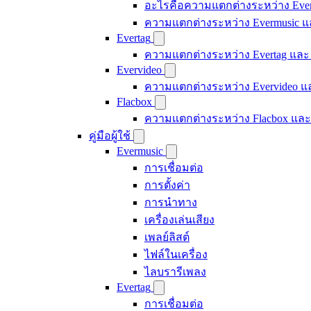
อะไรคือความแตกต่างระหว่าง Ever
ความแตกต่างระหว่าง Evermusic แล
Evertag
ความแตกต่างระหว่าง Evertag และ 
Evervideo
ความแตกต่างระหว่าง Evervideo แล
Flacbox
ความแตกต่างระหว่าง Flacbox และ 
คู่มือผู้ใช้
Evermusic
การเชื่อมต่อ
การตั้งค่า
การนำทาง
เครื่องเล่นเสียง
เพลย์ลิสต์
ไฟล์ในเครื่อง
ไลบรารีเพลง
Evertag
การเชื่อมต่อ