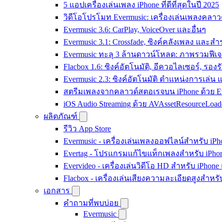
5 แอปเครื่องเล่นเพลง iPhone ที่ดีที่สุดในปี 2025
วิดีโอโปรโมท Evermusic: เครื่องเล่นเพลงคลาว
Evermusic 3.6: CarPlay, VoiceOver และอื่นๆ
Evermusic 3.1: Crossfade, ซิงค์คลังเพลง และสำ
Evermusic ทะลุ 3 ล้านดาวน์โหลด: ภาพรวมฟีเจ
Flacbox 1.6: ซิงค์อัตโนมัติ, อีควอไลเซอร์, รอง
Evermusic 2.3: ซิงค์อัตโนมัติ ตำแหน่งการเล่น
สตรีมเพลงจากคลาวด์สตอเรจบน iPhone ด้วย E
iOS Audio Streaming ด้วย AVAssetResourceLoad
ผลิตภัณฑ์
รีวิว App Store
Evermusic - เครื่องเล่นเพลงออฟไลน์สำหรับ iP
Evertag - โปรแกรมแก้ไขแท็กเพลงสำหรับ iPho
Evervideo - เครื่องเล่นวิดีโอ HD สำหรับ iPhon
Flacbox - เครื่องเล่นเสียงความละเอียดสูงสำหร
เอกสาร
คำถามที่พบบ่อย
Evermusic