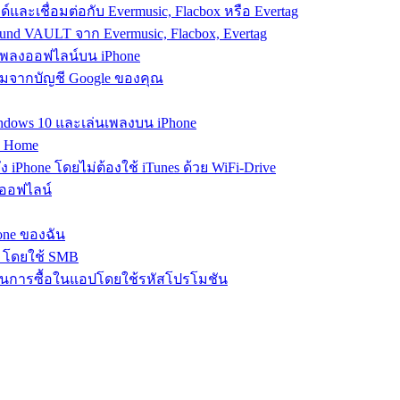
์และเชื่อมต่อกับ Evermusic, Flacbox หรือ Evertag
sound VAULT จาก Evermusic, Flacbox, Evertag
เพลงออฟไลน์บน iPhone
สามจากบัญชี Google ของคุณ
indows 10 และเล่นเพลงบน iPhone
d Home
 iPhone โดยไม่ต้องใช้ iTunes ด้วย WiFi-Drive
ณออฟไลน์
hone ของฉัน
e โดยใช้ SMB
ช้งานการซื้อในแอปโดยใช้รหัสโปรโมชัน