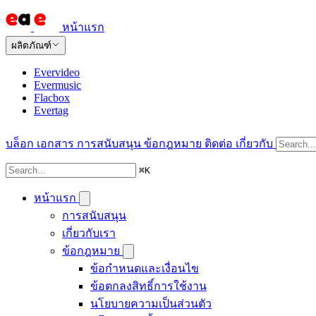
หน้าแรก
ผลิตภัณฑ์
Evervideo
Evermusic
Flacbox
Evertag
บล็อก
เอกสาร
การสนับสนุน
ข้อกฎหมาย
ติดต่อ
เกี่ยวกับ
⌘
K
หน้าแรก
การสนับสนุน
เกี่ยวกับเรา
ข้อกฎหมาย
ข้อกำหนดและเงื่อนไข
ข้อตกลงสิทธิ์การใช้งาน
นโยบายความเป็นส่วนตัว