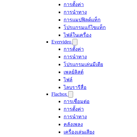
การตั้งค่า
การนำทาง
การแมปฟิลด์แท็ก
โปรแกรมแก้ไขแท็ก
ไฟล์ในเครื่อง
Evervideo
การตั้งค่า
การนำทาง
โปรแกรมเล่นมีเดีย
เพลย์ลิสต์
ไฟล์
ไลบรารีสื่อ
Flacbox
การเชื่อมต่อ
การตั้งค่า
การนำทาง
คลังเพลง
เครื่องเล่นเสียง