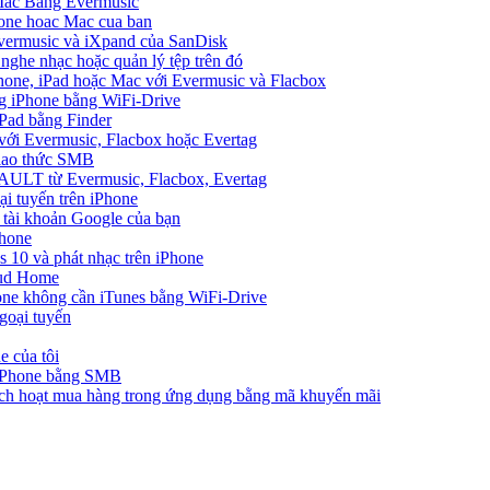
 Mac Bằng Evermusic
hone hoac Mac cua ban
Evermusic và iXpand của SanDisk
 nghe nhạc hoặc quản lý tệp trên đó
hone, iPad hoặc Mac với Evermusic và Flacbox
ng iPhone bằng WiFi-Drive
Pad bằng Finder
 với Evermusic, Flacbox hoặc Evertag
giao thức SMB
VAULT từ Evermusic, Flacbox, Evertag
i tuyến trên iPhone
 tài khoản Google của bạn
Phone
10 và phát nhạc trên iPhone
oud Home
one không cần iTunes bằng WiFi-Drive
goại tuyến
e của tôi
 iPhone bằng SMB
ích hoạt mua hàng trong ứng dụng bằng mã khuyến mãi