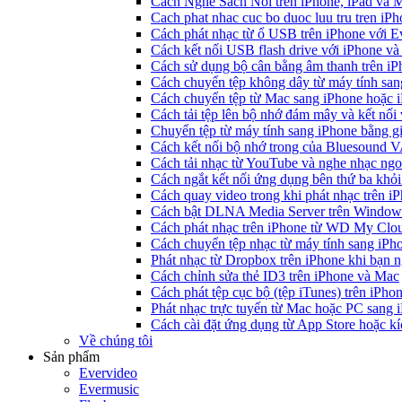
Cách Nghe Sách Nói trên iPhone, iPad và
Cach phat nhac cuc bo duoc luu tru tren iP
Cách phát nhạc từ ổ USB trên iPhone với 
Cách kết nối USB flash drive với iPhone và
Cách sử dụng bộ cân bằng âm thanh trên iP
Cách chuyển tệp không dây từ máy tính sa
Cách chuyển tệp từ Mac sang iPhone hoặc i
Cách tải tệp lên bộ nhớ đám mây và kết nối
Chuyển tệp từ máy tính sang iPhone bằng 
Cách kết nối bộ nhớ trong của Bluesound 
Cách tải nhạc từ YouTube và nghe nhạc ngoạ
Cách ngắt kết nối ứng dụng bên thứ ba khỏi
Cách quay video trong khi phát nhạc trên i
Cách bật DLNA Media Server trên Windows 
Cách phát nhạc trên iPhone từ WD My Cl
Cách chuyển tệp nhạc từ máy tính sang iPh
Phát nhạc từ Dropbox trên iPhone khi bạn n
Cách chỉnh sửa thẻ ID3 trên iPhone và Mac
Cách phát tệp cục bộ (tệp iTunes) trên iPhon
Phát nhạc trực tuyến từ Mac hoặc PC sang
Cách cài đặt ứng dụng từ App Store hoặc k
Về chúng tôi
Sản phẩm
Evervideo
Evermusic