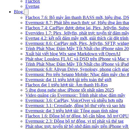
Flacbox
Evertag
Blog
Flacbox 7.6: Bộ máy âm thanh BASS mới, hiệu ứng, DSP 
Evermusic 8.7: Phát liền mạch thực sự, Hiệu ứng âm tha
Flacbox 7.4: CarPlay được dựng lại, Plex, Jellyfin, Su
Evervideo 1.7: Plex, Jellyfin, phát trực tuyến từ đám mây
Evertag 4.2: kết nối đám mây mới, giải thích cài đặt trình
Evermusic 8.6: CarPlay mới, Plex, Jellyfin, SFTP, widget 
Trình Phát Nhạc Đám Mây Tốt Nhất cho iPhone năm 2
Xuất bài viết blog Wix sang Markdown với OpenAI
Phát nhạc Lossless FLAC và DSD trên iPhone và Mac v
Trình Phát Nhạc Đám Mây Tốt Nhất cho iPhone và iPad
Evermusic 6.8: Aliyun Drive, Synology, phong cách gia
Evermusic Pro trên Setapp Mobile: Nhạc đám mây cho 
Evermusic đạt 11 triệu lượt tải trên toàn thế giới
Flacbox đạt 1 triệu lượt tải: Âm thanh Hi-Res
5 ứng dụng nghe nhạc iPhone tốt nhất năm 2025
Video quảng cáo Evermusic: Trình phát nhạc đám mây
Evermusic 3.6: CarPlay, VoiceOver và nhiều hơn nữa
Evermusic 3.1: Crossfade, đồng bộ thư viện và sao lưu
Evermusic đạt 3 triệu lượt tải: Tổng quan tính năng
Flacbox 1.6: Đồng bộ tự động, bộ cân bằng, hỗ trợ OP
Evermusic 2.3: Đồng bộ tự động, vị trí phát và thẻ tag
Phát nhạc trực tuyến từ bộ nhớ đám mây trên iPhone vớ