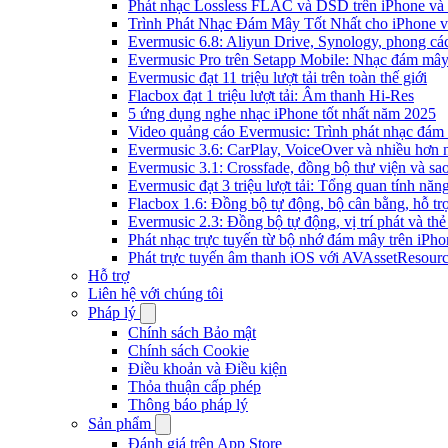
Phát nhạc Lossless FLAC và DSD trên iPhone và
Trình Phát Nhạc Đám Mây Tốt Nhất cho iPhone v
Evermusic 6.8: Aliyun Drive, Synology, phong cá
Evermusic Pro trên Setapp Mobile: Nhạc đám mâ
Evermusic đạt 11 triệu lượt tải trên toàn thế giới
Flacbox đạt 1 triệu lượt tải: Âm thanh Hi-Res
5 ứng dụng nghe nhạc iPhone tốt nhất năm 2025
Video quảng cáo Evermusic: Trình phát nhạc đám
Evermusic 3.6: CarPlay, VoiceOver và nhiều hơn 
Evermusic 3.1: Crossfade, đồng bộ thư viện và sa
Evermusic đạt 3 triệu lượt tải: Tổng quan tính năn
Flacbox 1.6: Đồng bộ tự động, bộ cân bằng, hỗ 
Evermusic 2.3: Đồng bộ tự động, vị trí phát và thẻ
Phát nhạc trực tuyến từ bộ nhớ đám mây trên iPh
Phát trực tuyến âm thanh iOS với AVAssetResour
Hỗ trợ
Liên hệ với chúng tôi
Pháp lý
Chính sách Bảo mật
Chính sách Cookie
Điều khoản và Điều kiện
Thỏa thuận cấp phép
Thông báo pháp lý
Sản phẩm
Đánh giá trên App Store