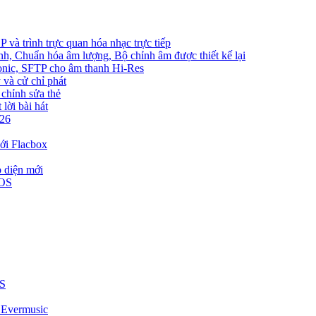
và trình trực quan hóa nhạc trực tiếp
nh, Chuẩn hóa âm lượng, Bộ chỉnh âm được thiết kế lại
bsonic, SFTP cho âm thanh Hi-Res
 và cử chỉ phát
 chỉnh sửa thẻ
lời bài hát
026
ới Flacbox
o diện mới
iOS
US
i Evermusic