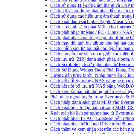
Cách sử dụng Hiệu ứng âm thanh và DSP tr
Cách bật và sử dụng phát nhạc liền mạch t
Cách sử dụng các hiệu ứng âm thanh trong 
Cách xuất danh sách phát Apple Music và p
Cách tạo danh sách phát M3U cho Internet 
Cách phát nhạc từ Mac / PC / Linux / NA
Cách phát nhạc của riêng bạn trên iPhone b
Cách thay đổi ảnh bìa album cho bài hát cụ
Cách chỉnh sửa lời bài hát cho tệp âm tha
Cách chuyển thư viện nhạc giữa các thiết b
Cách lưu trữ (ZIP) danh sách phát, album, n
Cách Scrobble lịch sử nghe nhạc từ Evermu
Cách Sử Dụng Widget Đang Phát Động Tron
Hướng dẫn từng bước: Nhập thư viện iClou
Cách kết nối Synology NAS và nghe nhạc t
Cách kết nối bộ lưu trữ NAS bằng WebDAV
Cách xem lời bài hát nhúng, nhận xét và t
Phát nhạc ngoại tuyến trong Evermusic & 
Cách nhập danh sách phát M3U vào Evermu
Cách xuất bộ sưu tập bài hát sang M3U, C
Xuất toàn bộ lịch sử nghe nhạc từ Evermus
Cách phát nhạc FLAC (Lossless) trên iPho
Cách phát nhạc từ iCloud Drive trên iPhon
Cách thêm và xem nhận xét trên các bản nh