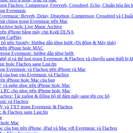
ong Flacbox: Compressor, Freeverb, Crossfeed, Echo, Chuẩn hóa âm l
rong Evermusic
Evermusic: Reverb, Delay, Distortion, Compressor, Crossfeed và Chu
hát chúng trong Evermusic trên Mac
Archive hoặc Live Music Archive
S trên iPhone bằng máy chủ Kodi DLNA
ằng CarPlay
c bộ trên Spotify: Hướng dẫn từng bước (Di động & Máy tính)
nh trên iPhone hoặc MAC
ị trong Evermusic: hướng dẫn từng bước
ghệ sĩ và thể loại trong Evermusic & Flacbox và chuyển sang thiết bị k
sic hoặc Flacbox sang Last.fm
g Evermusic và Flacbox trên iPhone và Mac
d của bạn vào Evermusic và Flacbox
rên iPhone hoặc Mac của bạn
 và nghe nhạc trên iPhone hoặc Mac
ệp LRC cho nhạc trên iPhone hoặc Mac
Flacbox: Tải xuống & Đồng bộ từ đám mây sang tệp cục bộ
sic và Flacbox
SV và TXT trong Evermusic & Flacbox
ic & Flacbox sang Last.fm
ne
e hoặc Mac
ạc của bạn trên iPhone, iPad và Mac với Evermusic và Flacbox