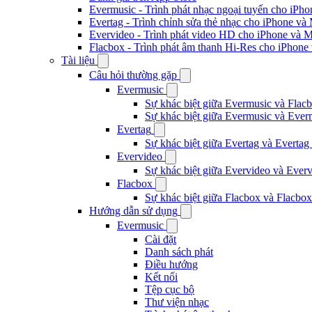
Evermusic - Trình phát nhạc ngoại tuyến cho iPh
Evertag - Trình chỉnh sửa thẻ nhạc cho iPhone và
Evervideo - Trình phát video HD cho iPhone và 
Flacbox - Trình phát âm thanh Hi-Res cho iPhone
Tài liệu
Câu hỏi thường gặp
Evermusic
Sự khác biệt giữa Evermusic và Flacb
Sự khác biệt giữa Evermusic và Ever
Evertag
Sự khác biệt giữa Evertag và Evertag
Evervideo
Sự khác biệt giữa Evervideo và Ever
Flacbox
Sự khác biệt giữa Flacbox và Flacbox
Hướng dẫn sử dụng
Evermusic
Cài đặt
Danh sách phát
Điều hướng
Kết nối
Tệp cục bộ
Thư viện nhạc