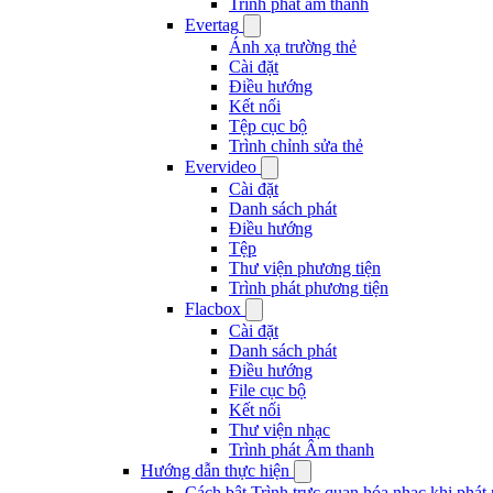
Trình phát âm thanh
Evertag
Ánh xạ trường thẻ
Cài đặt
Điều hướng
Kết nối
Tệp cục bộ
Trình chỉnh sửa thẻ
Evervideo
Cài đặt
Danh sách phát
Điều hướng
Tệp
Thư viện phương tiện
Trình phát phương tiện
Flacbox
Cài đặt
Danh sách phát
Điều hướng
File cục bộ
Kết nối
Thư viện nhạc
Trình phát Âm thanh
Hướng dẫn thực hiện
Cách bật Trình trực quan hóa nhạc khi phát