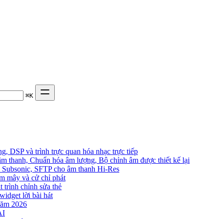
⌘
K
, DSP và trình trực quan hóa nhạc trực tiếp
âm thanh, Chuẩn hóa âm lượng, Bộ chỉnh âm được thiết kế lại
in, Subsonic, SFTP cho âm thanh Hi-Res
đám mây và cử chỉ phát
t trình chỉnh sửa thẻ
widget lời bài hát
năm 2026
AI