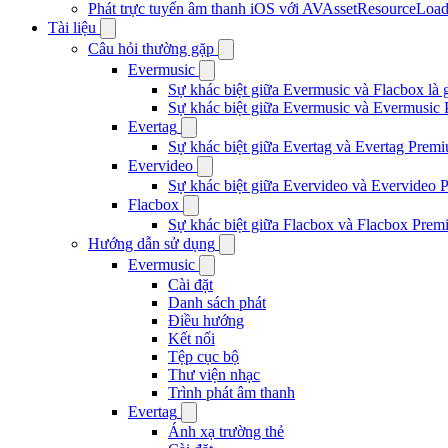
Phát trực tuyến âm thanh iOS với AVAssetResourceLoad
Tài liệu
Câu hỏi thường gặp
Evermusic
Sự khác biệt giữa Evermusic và Flacbox là 
Sự khác biệt giữa Evermusic và Evermusic 
Evertag
Sự khác biệt giữa Evertag và Evertag Premi
Evervideo
Sự khác biệt giữa Evervideo và Evervideo 
Flacbox
Sự khác biệt giữa Flacbox và Flacbox Premi
Hướng dẫn sử dụng
Evermusic
Cài đặt
Danh sách phát
Điều hướng
Kết nối
Tệp cục bộ
Thư viện nhạc
Trình phát âm thanh
Evertag
Ánh xạ trường thẻ