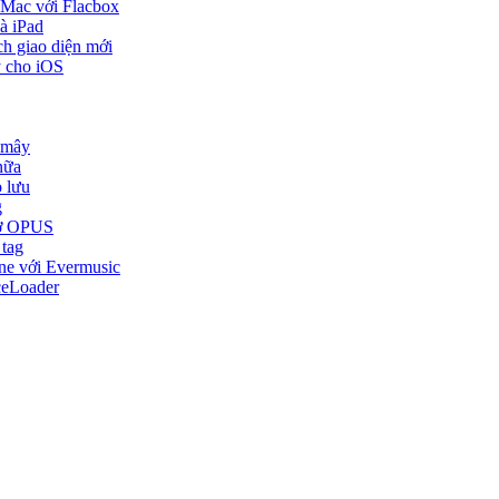
 Mac với Flacbox
à iPad
ch giao diện mới
y cho iOS
 mây
nữa
o lưu
g
trợ OPUS
 tag
one với Evermusic
ceLoader