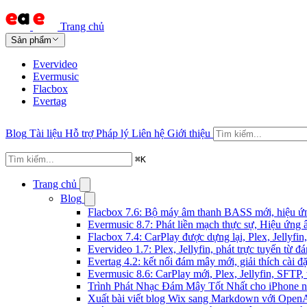
Trang chủ
Sản phẩm
Evervideo
Evermusic
Flacbox
Evertag
Blog
Tài liệu
Hỗ trợ
Pháp lý
Liên hệ
Giới thiệu
⌘
K
Trang chủ
Blog
Flacbox 7.6: Bộ máy âm thanh BASS mới, hiệu ứng
Evermusic 8.7: Phát liền mạch thực sự, Hiệu ứng 
Flacbox 7.4: CarPlay được dựng lại, Plex, Jellyf
Evervideo 1.7: Plex, Jellyfin, phát trực tuyến từ 
Evertag 4.2: kết nối đám mây mới, giải thích cài đặ
Evermusic 8.6: CarPlay mới, Plex, Jellyfin, SFTP, 
Trình Phát Nhạc Đám Mây Tốt Nhất cho iPhone 
Xuất bài viết blog Wix sang Markdown với Open