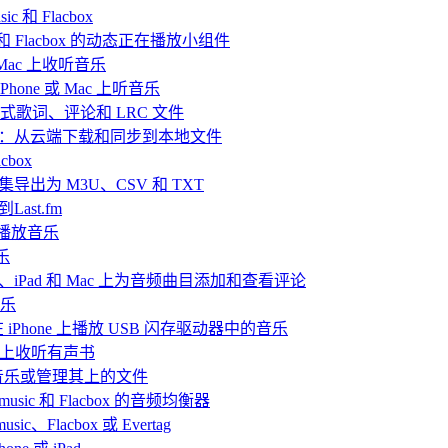
 和 Flacbox
ic 和 Flacbox 的动态正在播放小组件
或 Mac 上收听音乐
hone 或 Mac 上听音乐
嵌入式歌词、评论和 LRC 文件
播放离线音乐：从云端下载和同步到本地文件
box
目合集导出为 M3U、CSV 和 TXT
Last.fm
ve 播放音乐
乐
iPhone、iPad 和 Mac 上为音频曲目添加和查看评论
音乐
and 在 iPhone 上播放 USB 闪存驱动器中的音乐
Mac上收听有声书
听音乐或管理其上的文件
rmusic 和 Flacbox 的音频均衡器
Flacbox 或 Evertag