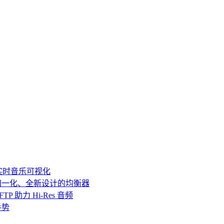
 与实时音乐可视化
音量归一化、全新设计的均衡器
c、SFTP 助力 Hi-Res 音频
放手势