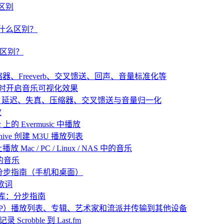
什么区别
um 有什么区别？
有什么区别？
：压缩器、Freeverb、交叉馈送、回声、音量标准化等
播放音乐时开启音乐可视化效果
：混响、延迟、失真、压缩器、交叉馈送与音量归一化
放
 上的 Evermusic 中播放
 Archive 创建 M3U 播放列表
放 Mac / PC / Linux / NAS 中的音乐
己的音乐
：分步指南（手机和桌面）
歌词
乐库：分步指南
 中归档（ZIP）播放列表、专辑、艺术家和流派并传输到其他设备
 Scrobble 到 Last.fm