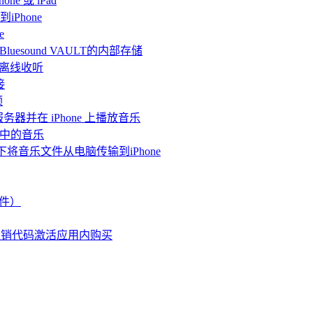
ne 或 iPad
iPhone
e
连接Bluesound VAULT的内部存储
 上离线收听
接
频
体服务器并在 iPhone 上播放音乐
me中的音乐
情况下将音乐文件从电脑传输到iPhone
文件）
兑换促销代码激活应用内购买