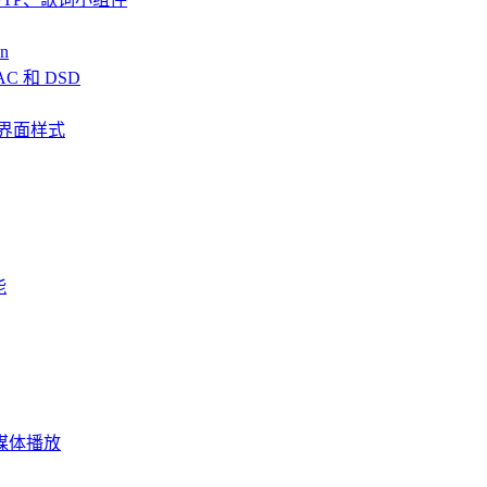
n
AC 和 DSD
、全新界面样式
能
频流媒体播放