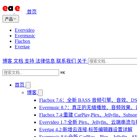
首页
产品
Evervideo
Evermusic
Flacbox
Evertag
博客
文档
支持
法律信息
联系我们
关于
⌘
K
首页
博客
Flacbox 7.6：全新 BASS 音频引擎、音效
Evermusic 8.7：真正的无缝播放、音频
Flacbox 7.4:重建 CarPlay,Plex、Jellyfin、Su
Evervideo 1.7:全新 Plex、Jellyfin、云端
Evertag 4.2:新增云连接,标签编辑器设置详解
Evermusic 8.6:全新 CarPlay、Plex、Jelly