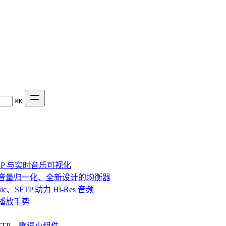
⌘
K
、DSP 与实时音乐可视化
效果、音量归一化、全新设计的均衡器
bsonic、SFTP 助力 Hi-Res 音频
串流与播放手势
fin、SFTP、歌词小组件