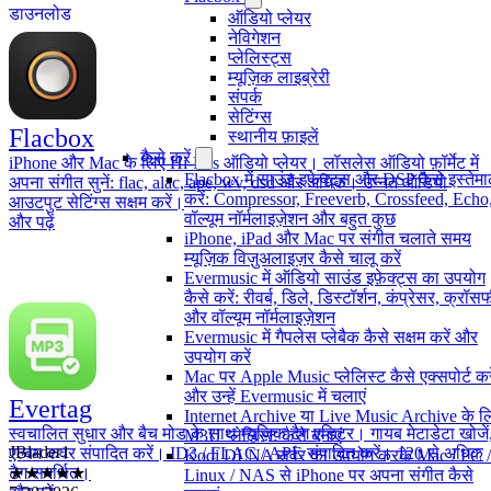
डाउनलोड
ऑडियो प्लेयर
नेविगेशन
प्लेलिस्ट्स
म्यूज़िक लाइब्रेरी
संपर्क
सेटिंग्स
Flacbox
स्थानीय फ़ाइलें
कैसे करें
iPhone और Mac के लिए Hi-Res ऑडियो प्लेयर। लॉसलेस ऑडियो फ़ॉर्मेट में
Flacbox में साउंड इफेक्ट्स और DSP कैसे इस्तेम
अपना संगीत सुनें: flac, alac, ape, wv, dsd और अधिक। उन्नत ऑडियो
करें: Compressor, Freeverb, Crossfeed, Echo
आउटपुट सेटिंग्स सक्षम करें।
वॉल्यूम नॉर्मलाइज़ेशन और बहुत कुछ
और पढ़ें
iPhone, iPad और Mac पर संगीत चलाते समय
म्यूज़िक विज़ुअलाइज़र कैसे चालू करें
Evermusic में ऑडियो साउंड इफ़ेक्ट्स का उपयोग
कैसे करें: रीवर्ब, डिले, डिस्टॉर्शन, कंप्रेसर, क्रॉ
और वॉल्यूम नॉर्मलाइज़ेशन
Evermusic में गैपलेस प्लेबैक कैसे सक्षम करें और
उपयोग करें
Mac पर Apple Music प्लेलिस्ट कैसे एक्सपोर्ट करे
और उन्हें Evermusic में चलाएं
Evertag
Internet Archive या Live Music Archive के ल
स्वचालित सुधार और बैच मोड के साथ म्यूज़िक टैग एडिटर। गायब मेटाडेटा खोजें
JBlader1
M3U प्लेलिस्ट कैसे बनाएं
एल्बम कवर संपादित करें। ID3 / FLAC / APE संपादित करें। 120 से अधिक
Kodi DLNA सर्वर का उपयोग करके Mac / PC /
★★★★★
टैग समर्थित।
Linux / NAS से iPhone पर अपना संगीत कैसे
7/20/2026