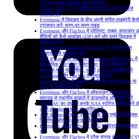
दर-चरण गाइड (मोबाइल और डेस्कटॉप)
iPhone या MAC पर ऑडियो फ़ाइलों के लिए गीत कैसे
संपादित करें
Evermusic में डिवाइस के बीच अपनी संगीत लाइब्रेरी कैसे
ट्रांसफर करें: चरण-दर-चरण गाइड
Evermusic और Flacbox में प्लेलिस्ट, एल्बम, कलाकार 
शैलियों को कैसे आर्काइव (ZIP) करें और दूसरे डिवाइस में
ट्रांसफर करें
Evermusic या Flacbox से Last.fm पर अपना संगीत
इतिहास कैसे स्क्रोबल करें
अपने iPhone और Mac पर Evermusic और Flacbox में
डायनामिक नाउ प्लेइंग विजेट्स का उपयोग कैसे करें
चरण-दर-चरण मार्गदर्शिका: अपनी iCloud लाइब्रेरी को
Evermusic और Flacbox में आयात करना
Synology NAS कैसे कनेक्ट करें और अपने iPhone या
Mac पर संगीत कैसे सुनें
Evermusic और Flacbox में ऑफलाइन संगीत चलाएं:
क्लाउड से स्थानीय फ़ाइलों में डाउनलोड और सिंक करें
WebDAV का उपयोग करके NAS स्टोरेज कनेक्ट करें 
अपने iPhone या Mac पर संगीत सुनें
अपने iPhone या Mac पर संगीत के लिए एम्बेडेड लिरिक्स,
टिप्पणियाँ और LRC फ़ाइलें कैसे देखें
Evermusic और Flacbox में M3U प्लेलिस्ट कैसे आयात
करें
Evermusic और Flacbox में ट्रैक संग्रह को M3U, C