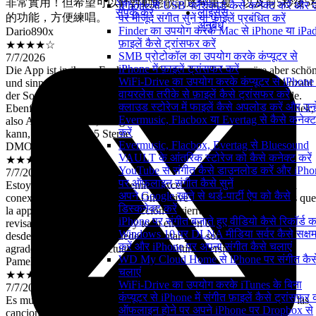
iPhone से USB फ्लैशकार्ड कैसे कनेक्ट करें और
的功能，方便練唱。
संपर्क करें
लाइसेंस
पर मौजूद संगीत सुनें या फ़ाइलें प्रबंधित करें
Dario890x
अनुबंध
Finder का उपयोग करके Mac से iPhone या iPad 
★★★★☆
फ़ाइलें कैसे ट्रांसफर करें
7/7/2026
SMB प्रोटोकॉल का उपयोग करके कंप्यूटर से
Die App ist in ihrem Funktionsumfang sehr solide, es wäre aber schö
iPhone में फ़ाइलें ट्रांसफर करें
und sinnvoll, wenn in der Bibliotheksansicht unter Alben, die Anzahl
WiFi-Drive का उपयोग करके कंप्यूटर से iPhone म
der Songs anstatt die Albumlaufzeit unter den Alben stehen würde.
वायरलेस तरीके से फ़ाइलें कैसे ट्रांसफर करें
Ebenfalls wäre es toll, wenn man die ganzen Reiter in der Bibliothek,
क्लाउड स्टोरेज में फाइलें कैसे अपलोड करें और उन्हे
also Alben, Künstler, Songs usw. selber anpassen und ausblenden
Evermusic, Flacbox या Evertag से कैसे कनेक्ट
kann, dann gäbe es 5 Sterne.
करें
DMOL9023
Evermusic, Flacbox, Evertag से Bluesound
★★★★☆
VAULT के आंतरिक स्टोरेज को कैसे कनेक्ट करें
7/7/2026
YouTube से संगीत कैसे डाउनलोड करें और iPho
Estoy pagando la versión premiun excelente las actualizaciónes la
पर ऑफ़लाइन संगीत कैसे सुनें
conexión con Google Drive y One Drive va excelente lo único es que
अपने Google खाते से थर्ड-पार्टी ऐप को कैसे
la app cuando dejó en reproducción se cierra no se porque ya he
डिस्कनेक्ट करें
revisado en configuraciónes y todo en orden el problema lo tengo
iPhone पर संगीत बजाते हुए वीडियो कैसे रिकॉर्ड कर
desde hace 4 días si me pueden orientar para solucionar se los
Windows 10 पर DLNA मीडिया सर्वर कैसे सक्ष
agradezco la app esta actualizada a la última versión.
करें और iPhone पर अपना संगीत कैसे चलाएं
Pamela Velazco
WD My Cloud Home से iPhone पर संगीत कैस
★★★★★
चलाएं
7/7/2026
WiFi-Drive का उपयोग करके iTunes के बिना
Es muy buena se adapta a mí gratis puedo cambiar la posición de las
कंप्यूटर से iPhone में संगीत फ़ाइलें कैसे ट्रांसफर क
canciones es lo máximo no la dañen
ऑफलाइन होने पर अपने iPhone पर Dropbox से
Yerohen