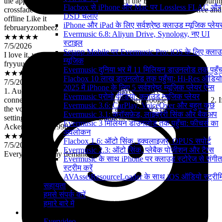
crossfade I would feel complete Thanks for the app is perfect free and
Flacbox से iPhone और Mac पर Lossless FLAC और
offline Like it
DSD चलाएं
februaryzombeez
iPhone और iPad के लिए सर्वश्रेष्ठ क्लाउड म्यूजिक प्लेय
★★★★★
Evermusic 6.8: Aliyun Drive, Synology, नए UI
7/5/2026
स्टाइल
I love it, very easy to use
Setapp Mobile पर Evermusic Pro: iOS के लिए क्ला
fryyuuy
म्यूजिक
★★★★★
Evermusic दुनिया भर में 11 मिलियन डाउनलोड तक पहुँच
7/5/2026
Flacbox 10 लाख डाउनलोड तक पहुँचा: Hi-Res ऑडियो
1. Audio track caching in the audio player doesn't work when
2025 में iPhone के लिए 5 सर्वश्रेष्ठ म्यूज़िक प्लेयर ऐप्स
connecting to cloud storage via API (neither Google nor Yandex). 2. I
Evermusic प्रोमो वीडियो: क्लाउड म्यूजिक प्लेयर
the volume slider is removed in the audio player's personalization
Evermusic 3.6: CarPlay, VoiceOver और बहुत कुछ
settings, the down arrow and comment button stop working.
Evermusic 3.1: क्रॉसफ़ेड, लाइब्रेरी सिंक और बैकअप
Ackerman24121998
Evermusic 3 मिलियन डाउनलोड तक पहुँचा: फीचर्स का
★★★★★
अवलोकन
7/5/2026
Flacbox 1.6: ऑटो सिंक, इक्वलाइज़र, OPUS सपोर्ट
Everything fits my demanđ
Evermusic 2.3: ऑटो सिंक, प्लेबैक पोजीशन और टैग्स
Evermusic के साथ iPhone पर क्लाउड स्टोरेज से संगीत
स्ट्रीम करें
AVAssetResourceLoader के साथ iOS ऑडियो स्ट्रीमि
सहायता
हमसे संपर्क करें
हमारे बारे में
उत्पाद
Evervideo