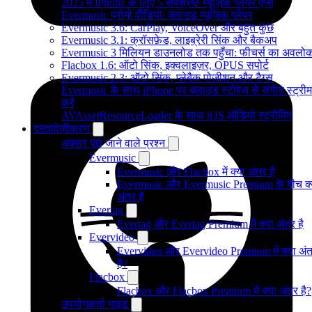
2025 में iPhone के लिए 5 सर्वश्रेष्ठ म्यूज़िक प्लेयर ऐप्स
Evermusic प्रोमो वीडियो: क्लाउड म्यूजिक प्लेयर
Evermusic 3.6: CarPlay, VoiceOver और बहुत कुछ
Evermusic 3.1: क्रॉसफ़ेड, लाइब्रेरी सिंक और बैकअप
Evermusic 3 मिलियन डाउनलोड तक पहुँचा: फीचर्स का अवलो
Flacbox 1.6: ऑटो सिंक, इक्वलाइज़र, OPUS सपोर्ट
Evermusic 2.3: ऑटो सिंक, प्लेबैक पोजीशन और टैग्स
Evermusic के साथ iPhone पर क्लाउड स्टोरेज से संगीत स्ट्रीम
करें
AVAssetResourceLoader के साथ iOS ऑडियो स्ट्रीमिंग
दस्तावेज़ीकरण
अक्सर पूछे जाने वाले प्रश्न
Evermusic
Evermusic और Flacbox में क्या अंतर है
Evermusic और Evermusic Premium के बीच क्
अंतर है
Evertag
Evertag और Evertag Premium में क्या अंतर है
Evervideo
Evervideo और Evervideo Premium में क्या अं
है?
Flacbox
Flacbox और Flacbox Premium में क्या अंतर है?
उपयोगकर्ता गाइड