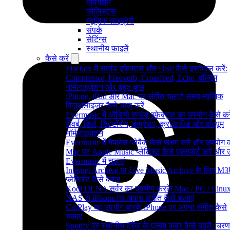
नेविगेशन
प्लेलिस्ट्स
म्यूज़िक लाइब्रेरी
संपर्क
सेटिंग्स
स्थानीय फ़ाइलें
कैसे करें
Flacbox में साउंड इफेक्ट्स और DSP कैसे इस्तेमाल करें:
Compressor, Freeverb, Crossfeed, Echo, वॉल्यूम
नॉर्मलाइज़ेशन और बहुत कुछ
iPhone, iPad और Mac पर संगीत चलाते समय म्यूज़िक
विज़ुअलाइज़र कैसे चालू करें
Evermusic में ऑडियो साउंड इफ़ेक्ट्स का उपयोग कैसे करे
रीवर्ब, डिले, डिस्टॉर्शन, कंप्रेसर, क्रॉसफीड और वॉल्यूम
नॉर्मलाइज़ेशन
Evermusic में गैपलेस प्लेबैक कैसे सक्षम करें और उपयोग क
Mac पर Apple Music प्लेलिस्ट कैसे एक्सपोर्ट करें और उन्
Evermusic में चलाएं
Internet Archive या Live Music Archive के लिए M
प्लेलिस्ट कैसे बनाएं
Kodi DLNA सर्वर का उपयोग करके Mac / PC / Linux
NAS से iPhone पर अपना संगीत कैसे चलाएं
CarPlay का उपयोग करके iPhone पर अपना संगीत कैसे
चलाएं
Spotify पर स्थानीय ट्रैक के एल्बम कवर कैसे बदलें: चरण