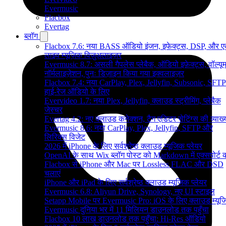
Evermusic
Flacbox
Evertag
ब्लॉग
Flacbox 7.6: नया BASS ऑडियो इंजन, इफेक्ट्स, DSP, और 
लाइव म्यूज़िक विज़ुअलाइज़र
Evermusic 8.7: असली गैपलेस प्लेबैक, ऑडियो इफ़ेक्ट्स, वॉल्यू
नॉर्मलाइज़ेशन, पुनः डिज़ाइन किया गया इक्वलाइज़र
Flacbox 7.4: नया CarPlay, Plex, Jellyfin, Subsonic, SFTP
हाई-रेज ऑडियो के लिए
Evervideo 1.7: नया Plex, Jellyfin, क्लाउड स्ट्रीमिंग, प्लेबैक
जेस्चर
Evertag 4.2: नए क्लाउड कनेक्शन, टैग एडिटर सेटिंग्स की व्याख्
Evermusic 8.6: नया CarPlay, Plex, Jellyfin, SFTP और
लिरिक्स विजेट
2026 में iPhone के लिए सर्वश्रेष्ठ क्लाउड म्यूजिक प्लेयर
OpenAI के साथ Wix ब्लॉग पोस्ट को Markdown में एक्सपोर्ट कर
Flacbox से iPhone और Mac पर Lossless FLAC और DSD
चलाएं
iPhone और iPad के लिए सर्वश्रेष्ठ क्लाउड म्यूजिक प्लेयर
Evermusic 6.8: Aliyun Drive, Synology, नए UI स्टाइल
Setapp Mobile पर Evermusic Pro: iOS के लिए क्लाउड म्यू
Evermusic दुनिया भर में 11 मिलियन डाउनलोड तक पहुँचा
Flacbox 10 लाख डाउनलोड तक पहुँचा: Hi-Res ऑडियो