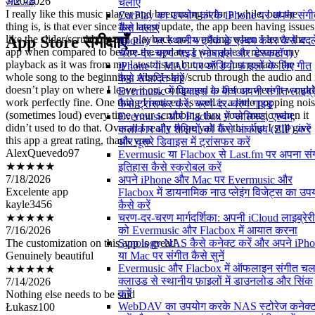
और पढ़ें
चलाएं
I really like this music player and been using it for a while, but the
CarPlay का उपयोग करके iPhone पर अपना संग
thing is, is that ever since the latest update, the app been having issues
कैसे चलाएं
like the slider/scrubbing and playback not working when I leave the
App Store समीक्षाएँ
Spotify पर स्थानीय ट्रैक के एल्बम कवर कैसे बदले
app when compared to before the update, I was able to resume my
चरण-दर-चरण गाइड (मोबाइल और डेस्कटॉप)
playback as it was from my latest listen but now it just restarts the
iPhone या MAC पर ऑडियो फ़ाइलों के लिए गीत
whole song to the beginning. Also I skip/scrub through the audio and 
कैसे संपादित करें
doesn’t play on where I leave it on, compared to before were it would
Evermusic में डिवाइस के बीच अपनी संगीत लाइब्र
work perfectly fine. One thing I noticed as well is a little popping noi
कैसे ट्रांसफर करें: चरण-दर-चरण गाइड
(sometimes loud) every time your scrubbing thru your music when it
Evermusic और Flacbox में प्लेलिस्ट, एल्बम,
didn’t used to do that. Overall I really hope yall fix this but I still give
कलाकार और शैलियों को कैसे आर्काइव (ZIP) करें
this app a great rating, thank you
और दूसरे डिवाइस में ट्रांसफर करें
AlexQuevedo97
Evermusic या Flacbox से Last.fm पर अपना सं
★★★★★
इतिहास कैसे स्क्रोबल करें
7/18/2026
अपने iPhone और Mac पर Evermusic और
Excelente app
Flacbox में डायनामिक नाउ प्लेइंग विजेट्स का उप
kayle3456
कैसे करें
★★★★★
चरण-दर-चरण मार्गदर्शिका: अपनी iCloud लाइब्रेरी
7/16/2026
को Evermusic और Flacbox में आयात करना
The customization on this app is great!
Synology NAS कैसे कनेक्ट करें और अपने iPh
Genuinely beautiful
या Mac पर संगीत कैसे सुनें
★★★★★
Evermusic और Flacbox में ऑफलाइन संगीत चला
7/14/2026
क्लाउड से स्थानीय फ़ाइलों में डाउनलोड और सिंक
Nothing else needs to be said
करें
Łukasz100
WebDAV का उपयोग करके NAS स्टोरेज कनेक्
★★★★★