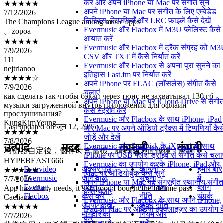
करें और अपने iPhone या Mac पर संगीत सुनें
7/12/2026
अपने iPhone या Mac पर संगीत के लिए एम्बेडेड
The Champions League among music apps
लिरिक्स, टिप्पणियाँ और LRC फ़ाइलें कैसे देखें
。zopoa
Evermusic और Flacbox में M3U प्लेलिस्ट कैसे
★★★★★
आयात करें
7/9/2026
Evermusic और Flacbox में ट्रैक संग्रह को M3
111
CSV और TXT में कैसे निर्यात करें
nejtrianoo
Evermusic और Flacbox से अपना पूरा सुनने का
★★★★☆
इतिहास Last.fm पर निर्यात करें
7/9/2026
अपने iPhone पर FLAC (लॉसलेस) संगीत कैसे
как сделать так чтобы бэкап через тюнс не захватывал 130 гб
चलाएं
музыки загруженной внутрь приложения для офлайн
अपने iPhone या Mac पर iCloud Drive से संगी
прослушивания?
कैसे स्ट्रीम करें
KungKimYeung
Evermusic और Flacbox के साथ iPhone, iPad
★★★★★
Last updated on
जून 12, 2025
और Mac पर अपने ऑडियो ट्रैक्स में टिप्पणियाँ कैस
7/8/2026
जोड़ें और देखें
均衡器自定後，儲存時會當機，請有關方面修復！謝謝！
उत्पाद
मदद
कानूनी
कंपनी
Evermusic और SanDisk के iXpand के साथ
HYPEBEAST666
iPhone पर USB फ्लैश ड्राइव से संगीत कैसे चलाए
★★★★★
Evermusic का उपयोग करके iPhone, iPad और
Evervideo
अक्सर पूछे
कानूनी
हमारे बारे
7/7/2026
Mac पर ऑडियोबुक कैसे सुनें
Evermusic
जाने वाले
सूचना
में
App has all my needs, it’s so good I bought the lifetime pass
अपने iPhone या Mac पर संग्रहीत स्थानीय संगीत
Evertag
प्रश्न
गोपनीयता
ब्लॉग
Caeliana
कैसे चलाएं
Flacbox
कैसे करें
नीति
संपर्क
★★★★★
Evermusic और Flacbox के साथ अपने iPhone,
उपयोगकर्ता
कुकी नीति
7/7/2026
iPad या Mac पर ऑडियो इक्वलाइज़र का उपयोग क
मार्गदर्शिका
नियम और
非常實用！但希望可以針對動態歌詞逐句重複，以及前5秒後5
करें
सहायता से
शर्तें