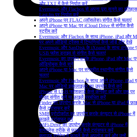
और TXT में कैसे निर्यात करें
Evermusic और Flacbox से अपना पूरा सुनने का इतिहा
Last.fm पर निर्यात करें
अपने iPhone पर FLAC (लॉसलेस) संगीत कैसे चलाएं
अपने iPhone या Mac पर iCloud Drive से संगीत कैसे
स्ट्रीम करें
Evermusic और Flacbox के साथ iPhone, iPad और M
पर अपने ऑडियो ट्रैक्स में टिप्पणियाँ कैसे जोड़ें और देखें
Evermusic और SanDisk के iXpand के साथ iPhone 
USB फ्लैश ड्राइव से संगीत कैसे चलाएं
Evermusic का उपयोग करके iPhone, iPad और Mac प
ऑडियोबुक कैसे सुनें
अपने iPhone या Mac पर संग्रहीत स्थानीय संगीत कैसे
चलाएं
Evermusic और Flacbox के साथ अपने iPhone, iPad य
Mac पर ऑडियो इक्वलाइज़र का उपयोग कैसे करें
iPhone से USB फ्लैशकार्ड कैसे कनेक्ट करें और उस पर
मौजूद संगीत सुनें या फ़ाइलें प्रबंधित करें
Finder का उपयोग करके Mac से iPhone या iPad में फ़ाइल
कैसे ट्रांसफर करें
SMB प्रोटोकॉल का उपयोग करके कंप्यूटर से iPhone में
फ़ाइलें ट्रांसफर करें
WiFi-Drive का उपयोग करके कंप्यूटर से iPhone में
वायरलेस तरीके से फ़ाइलें कैसे ट्रांसफर करें
क्लाउड स्टोरेज में फाइलें कैसे अपलोड करें और उन्हें