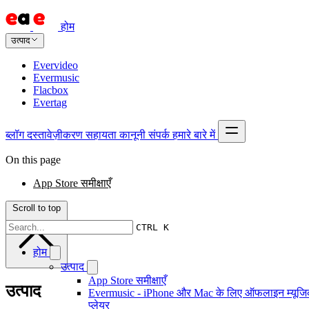
होम
उत्पाद
Evervideo
Evermusic
Flacbox
Evertag
ब्लॉग
दस्तावेज़ीकरण
सहायता
कानूनी
संपर्क
हमारे बारे में
On this page
App Store समीक्षाएँ
Scroll to top
CTRL K
होम
उत्पाद
App Store समीक्षाएँ
उत्पाद
Evermusic - iPhone और Mac के लिए ऑफलाइन म्यूज
प्लेयर