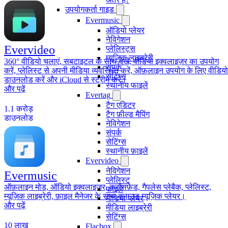
उपयोगकर्ता गाइड
Evermusic
ऑडियो प्लेयर
नेविगेशन
Evervideo
प्लेलिस्ट्स
म्यूजिक लाइब्रेरी
360° वीडियो चलाएं, सबटाइटल के साथ देखें, वीडियो इक्वलाइज़र का उपयोग
संपर्क
करें, प्लेलिस्ट से अपनी मीडिया व्यवस्थित करें, ऑफ़लाइन उपयोग के लिए वीडियो
सेटिंग्स
डाउनलोड करें और iCloud से स्ट्रीम करें।
स्थानीय फाइलें
और पढ़ें
Evertag
टैग एडिटर
1.1 करोड़
टैग फ़ील्ड मैपिंग
डाउनलोड
नेविगेशन
संपर्क
सेटिंग्स
स्थानीय फ़ाइलें
Evervideo
नेविगेशन
Evermusic
प्लेलिस्ट
ऑफ़लाइन मोड, ऑडियो इक्वलाइज़र, क्रॉसफ़ेड, गैपलेस प्लेबैक, प्लेलिस्ट,
फाइलें
म्यूज़िक लाइब्रेरी, फ़ाइल मैनेजर के साथ क्लाउड म्यूज़िक प्लेयर।
मीडिया प्लेयर
और पढ़ें
मीडिया लाइब्रेरी
सेटिंग्स
10 लाख
Flacbox