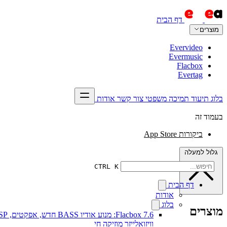
דף הבית
מוצרים
Evervideo
Evermusic
Flacbox
Evertag
בלוג
תיעוד
תמיכה
משפטי
צור קשר
אודות
בעמוד זה
ביקורות App Store
גלול למעלה
CTRL K
דף הבית
אודות
בלוג
מוצרים
Flacbox 7.6: מנוע אודיו BASS חדש, א
וויזואלייזר מוזיקה חי