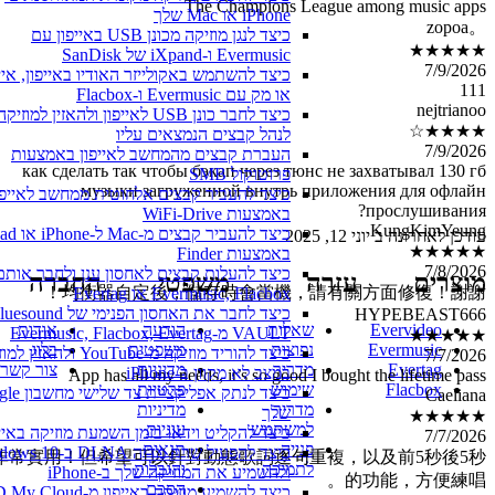
The Champions League among music apps
iPhone או Mac שלך
。zopoa
כיצד לנגן מוזיקה מכונן USB באייפון עם
★★★★★
Evermusic ו-iXpand של SanDisk
7/9/2026
כיצד להשתמש באקולייזר האודיו באייפון, אייפ
111
או מק עם Evermusic ו-Flacbox
nejtrianoo
כיצד לחבר כונן USB לאייפון ולהאזין למוזיקה
★★★★☆
לנהל קבצים הנמצאים עליו
7/9/2026
העברת קבצים מהמחשב לאייפון באמצעות
как сделать так чтобы бэкап через тюнс не захватывал 130 гб
פרוטוקול SMB
музыки загруженной внутрь приложения для офлайн
כיצד להעביר קבצים אלחוטית ממחשב לאייפון
прослушивания?
באמצעות WiFi-Drive
KungKimYeung
כיצד להעביר קבצים מ-Mac ל-iPhone 
עודכן לאחרונה ב
יוני 12, 2025
★★★★★
באמצעות Finder
7/8/2026
כיצד להעלות קבצים לאחסון ענן ולחבר אותם ל
מוצרים
עזרה
משפטי
החברה
均衡器自定後，儲存時會當機，請有關方面修復！謝謝！
Evermusic, Flacbox או Evertag
HYPEBEAST666
כיצד לחבר את האחסון הפנימי של luesound
★★★★★
Evervideo
שאלות
הודעה
אודות
VAULT מ-Evermusic, Flacbox, Evertag
7/7/2026
Evermusic
נפוצות
משפטית
בלוג
כיצד להוריד מוזיקה מ-YouTube ולהאזין 
App has all my needs, it’s so good I bought the lifetime pass
Evertag
מדריך
מדיניות
צור קשר
במצב לא מקוון ב-iPhone
Caeliana
Flacbox
שימוש
פרטיות
כיצד לנתק אפליקציית צד ש
מדריך
מדיניות
★★★★★
שלך
למשתמש
עוגיות
7/7/2026
כיצד להקליט וידאו בזמן השמעת מוזיקה באייפו
פנייה
תנאים
非常實用！但希望可以針對動態歌詞逐句重複，以及前5秒後5秒
כיצד להפעיל שרת מדיה DLNA ב-0
לתמיכה
והגבלות
ולהשמיע את המוזיקה שלך ב-iPhone
的功能，方便練唱。
הסכם
כיצד להשמיע מוזיקה באייפון מ- Cloud