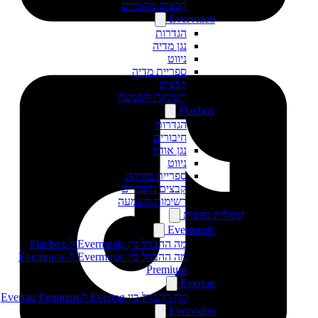
קבצים מקומיים
Evervideo
הגדרות
נגן מדיה
ניווט
ספריית מדיה
קבצים
רשימות השמעה
Flacbox
הגדרות
חיבורים
נגן אודיו
ניווט
ספריית מוזיקה
קבצים מקומיים
רשימות השמעה
שאלות נפוצות
Evermusic
מה ההבדל בין Evermusic ל-Flacbox
מה ההבדל בין Evermusic ל-Evermusic
Premium
Evertag
מה ההבדל בין Evertag ל-Evertag Premium
Evervideo