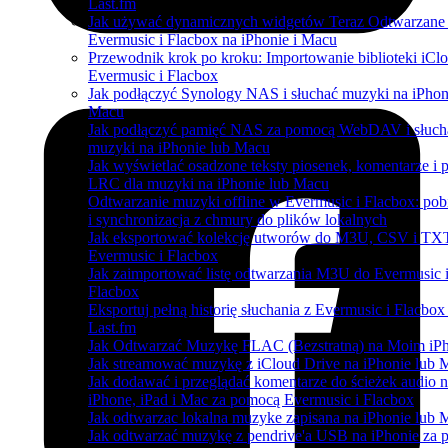
Last.fm
Jak używać dynamicznych widgetów Teraz Odtwarzane
Evermusic i Flacbox na iPhonie i Macu
Przewodnik krok po kroku: Importowanie biblioteki iCl
Evermusic i Flacbox
Jak podłączyć Synology NAS i słuchać muzyki na iPhon
Macu
Jak podłączyć pamięć NAS za pomocą WebDAV i słuch
muzyki na iPhonie lub Macu
Jak wyświetlać osadzone teksty piosenek, komentarze i p
LRC dla muzyki na iPhonie lub Macu
Odtwarzanie muzyki offline w Evermusic i Flacbox: pob
i synchronizacja z chmury do plików lokalnych
Jak eksportować kolekcję utworów do M3U, CSV i TX
Evermusic i Flacbox
Jak zaimportować listę odtwarzania M3U do Evermusic 
Flacbox
Eksportuj pełną historię słuchania z Evermusic i Flacbox
Last.fm
Jak Odtwarzać Muzykę FLAC (Bezstratną) na Moim iP
Jak streamować muzykę z iCloud Drive na iPhonie lub 
Jak dodawać i przeglądać komentarze do ścieżek audio 
iPhone, iPad i Mac za pomocą Evermusic i Flacbox
Jak odtwarzac lokalna muzyke zapisana na iPhonie lub 
Jak odtwarzać muzykę z pendrive'a USB na iPhonie za