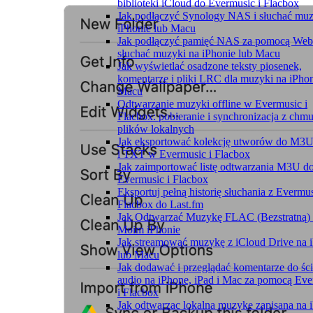
biblioteki iCloud do Evermusic i Flacbox
Jak podłączyć Synology NAS i słuchać muz
iPhonie lub Macu
Jak podłączyć pamięć NAS za pomocą We
słuchać muzyki na iPhonie lub Macu
Jak wyświetlać osadzone teksty piosenek,
komentarze i pliki LRC dla muzyki na iPhon
Macu
Odtwarzanie muzyki offline w Evermusic i
Flacbox: pobieranie i synchronizacja z chm
plików lokalnych
Jak eksportować kolekcję utworów do M3
i TXT w Evermusic i Flacbox
Jak zaimportować listę odtwarzania M3U d
Evermusic i Flacbox
Eksportuj pełną historię słuchania z Evermus
Flacbox do Last.fm
Jak Odtwarzać Muzykę FLAC (Bezstratną)
Moim iPhonie
Jak streamować muzykę z iCloud Drive na 
lub Macu
Jak dodawać i przeglądać komentarze do śc
audio na iPhone, iPad i Mac za pomocą Ev
i Flacbox
Jak odtwarzac lokalna muzyke zapisana na 