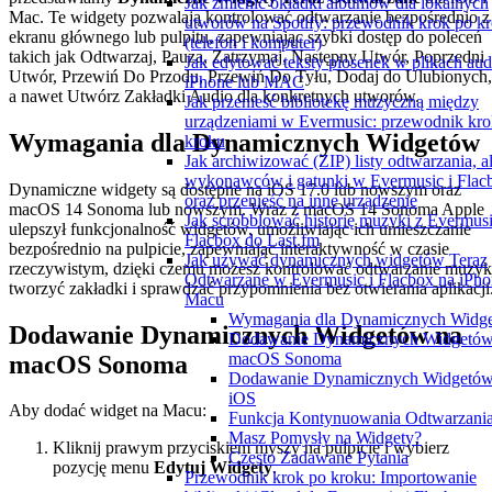
Jak zmienić okładki albumów dla lokalnych
Mac. Te widgety pozwalają kontrolować odtwarzanie bezpośrednio z
utworów na Spotify: przewodnik krok po k
ekranu głównego lub pulpitu, zapewniając szybki dostęp do poleceń
(telefon i komputer)
takich jak Odtwarzaj, Pauza, Zatrzymaj, Następny Utwór, Poprzedni
Jak edytować teksty piosenek w plikach aud
Utwór, Przewiń Do Przodu, Przewiń Do Tyłu, Dodaj do Ulubionych,
iPhone lub MAC
a nawet Utwórz Zakładki Audio dla konkretnych utworów.
Jak przenieść bibliotekę muzyczną między
urządzeniami w Evermusic: przewodnik kro
Wymagania dla Dynamicznych Widgetów
kroku
Jak archiwizować (ZIP) listy odtwarzania, 
wykonawców i gatunki w Evermusic i Flac
Dynamiczne widgety są dostępne na iOS 17.0 lub nowszym oraz
oraz przenieść na inne urządzenie
macOS 14 Sonoma lub nowszym. Wraz z macOS 14 Sonoma Apple
Jak scrobblować historię muzyki z Evermusi
ulepszył funkcjonalność widgetów, umożliwiając ich umieszczanie
Flacbox do Last.fm
bezpośrednio na pulpicie, zapewniając interaktywność w czasie
Jak używać dynamicznych widgetów Teraz
rzeczywistym, dzięki czemu możesz kontrolować odtwarzanie muzyk
Odtwarzane w Evermusic i Flacbox na iPhon
tworzyć zakładki i sprawdzać przypomnienia bez otwierania aplikacji
Macu
Wymagania dla Dynamicznych Widg
Dodawanie Dynamicznych Widgetów na
Dodawanie Dynamicznych Widgetów
macOS Sonoma
macOS Sonoma
Dodawanie Dynamicznych Widgetów
iOS
Aby dodać widget na Macu:
Funkcja Kontynuowania Odtwarzani
Masz Pomysły na Widgety?
Kliknij prawym przyciskiem myszy na pulpicie i wybierz
Często Zadawane Pytania
pozycję menu
Edytuj Widgety
.
Przewodnik krok po kroku: Importowanie