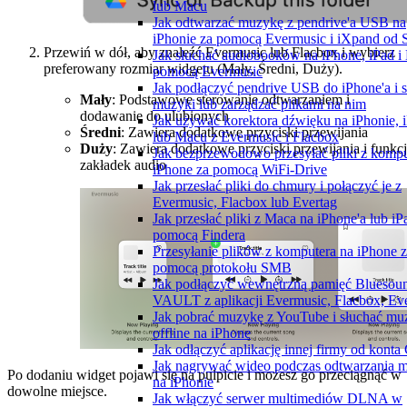
lub Macu
Jak odtwarzać muzykę z pendrive'a USB na
iPhonie za pomocą Evermusic i iXpand od 
Przewiń w dół, aby znaleźć Evermusic lub Flacbox i wybierz
Jak słuchać audiobooków na iPhone, iPad i
preferowany rozmiar widgetu (Mały, Średni, Duży).
pomocą Evermusic
Jak podłączyć pendrive USB do iPhone'a i 
Mały
: Podstawowe sterowanie odtwarzaniem i
muzyki lub zarządzać plikami na nim
dodawanie do ulubionych
Jak używać korektora dźwięku na iPhonie, 
Średni
: Zawiera dodatkowe przyciski przewijania
lub Macu z Evermusic i Flacbox
Duży
: Zawiera dodatkowe przyciski przewijania i funkc
Jak bezprzewodowo przesyłać pliki z kompu
zakładek audio
iPhone za pomocą WiFi-Drive
Jak przesłać pliki do chmury i połączyć je z
Evermusic, Flacbox lub Evertag
Jak przesłać pliki z Maca na iPhone'a lub iP
pomocą Findera
Przesyłanie plików z komputera na iPhone 
pomocą protokołu SMB
Jak podłączyć wewnętrzną pamięć Bluesou
VAULT z aplikacji Evermusic, Flacbox, Ev
Jak pobrać muzykę z YouTube i słuchać mu
offline na iPhone
Jak odłączyć aplikację innej firmy od konta
Jak nagrywać wideo podczas odtwarzania 
Po dodaniu widget pojawi się na pulpicie i możesz go przeciągnąć w
na iPhonie
dowolne miejsce.
Jak włączyć serwer multimediów DLNA w