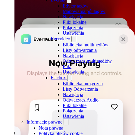
Edytor tagów
Mapowania pól tagów
Nawigacja
Pliki lokalne
Połączenia
Ustawienia
Evervideo
Biblioteka multimediów
Listy odtwarzania
Nawigacja
Odtwarzacz multimediów
Pliki
Ustawienia
Flacbox
Biblioteka muzyczna
Listy Odtwarzania
Nawigacja
Odtwarzacz Audio
Pliki lokalne
Połączenia
Ustawienia
Informacje prawne
Nota prawna
Polityka plików cookie