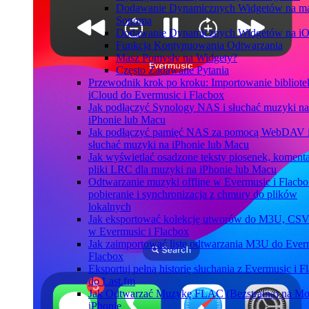
Dodawanie Dynamicznych Widgetów na 
Sonoma
Dodawanie Dynamicznych Widgetów na i
Funkcja Kontynuowania Odtwarzania
Masz Pomysły na Widgety?
Często Zadawane Pytania
Przewodnik krok po kroku: Importowanie bibliote
iCloud do Evermusic i Flacbox
Jak podłączyć Synology NAS i słuchać muzyki na
iPhonie lub Macu
Jak podłączyć pamięć NAS za pomocą WebDAV 
słuchać muzyki na iPhonie lub Macu
Jak wyświetlać osadzone teksty piosenek, komenta
pliki LRC dla muzyki na iPhonie lub Macu
Odtwarzanie muzyki offline w Evermusic i Flacbo
pobieranie i synchronizacja z chmury do plików
lokalnych
Jak eksportować kolekcję utworów do M3U, CS
w Evermusic i Flacbox
Jak zaimportować listę odtwarzania M3U do Ever
Flacbox
Eksportuj pełną historię słuchania z Evermusic i F
do Last.fm
Jak Odtwarzać Muzykę FLAC (Bezstratną) na M
iPhonie