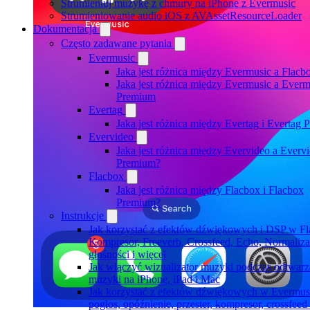
Strumieniuj muzykę z chmury na iPhone z Evermusic
Strumieniowanie audio iOS z AVAssetResourceLoader
Dokumentacja
Często zadawane pytania
Evermusic
Jaka jest różnica między Evermusic a Flacb
Jaka jest różnica między Evermusic a Everm
Premium
Evertag
Jaka jest różnica między Evertag i Evertag
Evervideo
Jaka jest różnica między Evervideo a Everv
Premium?
Flacbox
Jaka jest różnica między Flacbox i Flacbox
Premium?
Instrukcje
Jak korzystać z efektów dźwiękowych i DSP w Fl
Kompresor, Freeverb, Crossfeed, Echo, Normaliza
głośności i więcej
Jak włączyć wizualizator muzyki podczas odtwarz
muzyki na iPhone, iPad i Mac
Jak korzystać z efektów dźwiękowych w Evermus
pogłos, opóźnienie, przester, kompresor, crossfeed 