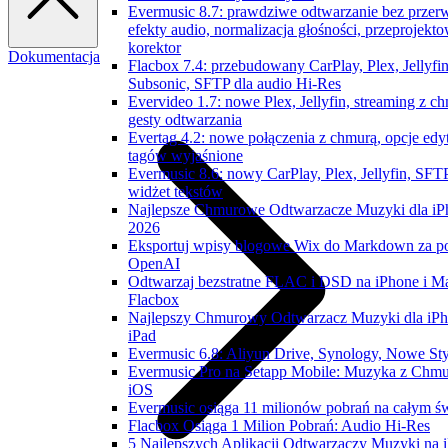
Evermusic 8.7: prawdziwe odtwarzanie bez przer
efekty audio, normalizacja głośności, przeprojekt
korektor
Dokumentacja
Flacbox 7.4: przebudowany CarPlay, Plex, Jellyfin
Subsonic, SFTP dla audio Hi-Res
Evervideo 1.7: nowe Plex, Jellyfin, streaming z c
gesty odtwarzania
Evertag 4.2: nowe połączenia z chmurą, opcje edy
tagów wyjaśnione
Evermusic 8.6: nowy CarPlay, Plex, Jellyfin, SFTP
widżet tekstów
Najlepsze Chmurowe Odtwarzacze Muzyki dla i
2026
Eksportuj wpisy blogowe Wix do Markdown za 
OpenAI
Odtwarzaj bezstratne FLAC i DSD na iPhone i M
Flacbox
Najlepszy Chmurowy Odtwarzacz Muzyki dla iPh
iPad
Evermusic 6.8: Aliyun Drive, Synology, Nowe Sty
Evermusic Pro na Setapp Mobile: Muzyka z Chmu
iOS
Evermusic osiąga 11 milionów pobrań na całym św
Flacbox Osiąga 1 Milion Pobrań: Audio Hi-Res
5 Najlepszych Aplikacji Odtwarzaczy Muzyki na 