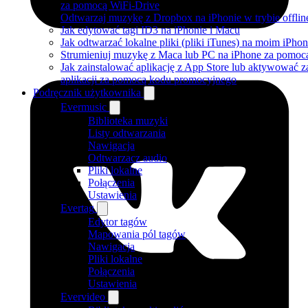
za pomocą WiFi-Drive
Odtwarzaj muzykę z Dropbox na iPhonie w trybie offlin
Jak edytować tagi ID3 na iPhonie i Macu
Jak odtwarzać lokalne pliki (pliki iTunes) na moim iPhon
Strumieniuj muzykę z Maca lub PC na iPhone za pomo
Jak zainstalować aplikację z App Store lub aktywować 
aplikacji za pomocą kodu promocyjnego
Podręcznik użytkownika
Evermusic
Biblioteka muzyki
Listy odtwarzania
Nawigacja
Odtwarzacz audio
Pliki lokalne
Połączenia
Ustawienia
Evertag
Edytor tagów
Mapowania pól tagów
Nawigacja
Pliki lokalne
Połączenia
Ustawienia
Evervideo