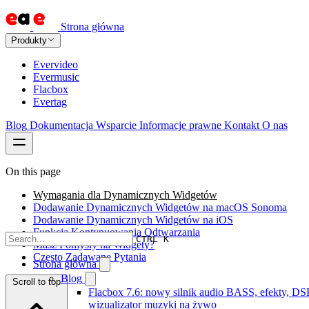
Strona główna
Produkty
Evervideo
Evermusic
Flacbox
Evertag
Blog
Dokumentacja
Wsparcie
Informacje prawne
Kontakt
O nas
On this page
Wymagania dla Dynamicznych Widgetów
Dodawanie Dynamicznych Widgetów na macOS Sonoma
Dodawanie Dynamicznych Widgetów na iOS
Funkcja Kontynuowania Odtwarzania
CTRL K
Masz Pomysły na Widgety?
Często Zadawane Pytania
Strona główna
Blog
Scroll to top
Flacbox 7.6: nowy silnik audio BASS, efekty, DSP
wizualizator muzyki na żywo