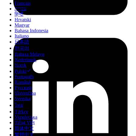
Français
עברית
हिन्दी
Hrvatski
Magyar
Bahasa Indonesia
Italiano
日本語
한국어
Bahasa Melayu
Nederlands
Norsk
Polski
Português
Română
Русский
Slovenčina
Svenska
ไทย
Türkçe
Українська
Tiếng Việt
简体中文
繁體中文