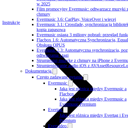
w 2025
Film promocyjny Evermusic: odtwarzacz muzyki 
chmury
Evermusic 3.6: CarPlay, VoiceOver i więcej
Instrukcje
Evermusic 3.1: Crossfade, synchronizacja bibliotek
kopia zapasowa
Evermusic osiąga 3 miliony pobrań: przegląd funkc
Flacbox 1.6: Automatyczna Synchronizacja, Equali
Obsługa OPUS
Evermusic 2.3: Automatyczna synchronizacja, poz
odtwarzania i tagi
Strumieniuj muzykę z chmury na iPhone z Evermu
Strumieniowanie audio iOS z AVAssetResourceLo
Dokumentacja
Często zadawane pytania
Evermusic
Jaka jest różnica między Evermusic a
Flacbox
Jaka jest różnica między Evermusic a
Evermusic Premium
Evertag
Jaka jest różnica między Evertag i Ev
Premium
Evervideo