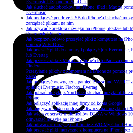
Evermusic i iXpand od SanDisk
Jak słuchać audiobooków na iPhone, iPad i Mac za pom
Evermusic
Jak podłączyć pendrive USB do iPhone'a i słuchać muzy
zarządzać plikami na nim
Jak używać korektora dźwięku na iPhonie, iPadzie lub 
Evermusic i Flacbox
Jak bezprzewodowo przesyłać pliki z komputera na iPho
pomocą WiFi-Drive
Jak przesłać pliki do chmury i połączyć je z Evermusic, 
lub Evertag
Jak przesłać pliki z Maca na iPhone'a lub iPada za pomo
Findera
Przesyłanie plików z komputera na iPhone za pomocą pr
SMB
Jak podłączyć wewnętrzną pamięć Bluesound VAULT z
aplikacji Evermusic, Flacbox, Evertag
Jak pobrać muzykę z YouTube i słuchać muzyki offline 
iPhone
Jak odłączyć aplikację innej firmy od konta Google
Jak nagrywać wideo podczas odtwarzania muzyki na iP
Jak włączyć serwer multimediów DLNA w Windows 10 
odtwarzać muzykę na iPhonie
Jak odtwarzać muzykę na iPhonie z WD My Cloud Ho
Jak przesłać pliki muzyczne z komputera na iPhone bez 