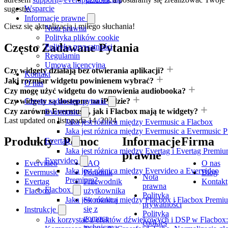
Wsparcie
sugestie.
Informacje prawne
Ciesz się aktualizacją i miłego słuchania!
Nota prawna
Polityka plików cookie
Często Zadawane Pytania
Polityka prywatności
Regulamin
Umowa licencyjna
Czy widgety działają bez otwierania aplikacji?
Kontakt
Jaki rozmiar widgetu powinienem wybrać?
O nas
Czy mogę użyć widgetu do wznowienia audiobooka?
Czy widgety są dostępne na iPadzie?
Często zadawane pytania
Czy zarówno Evermusic, jak i Flacbox mają te widgety?
Evermusic
Last updated on
listopada 14, 2024
Jaka jest różnica między Evermusic a Flacbox
Jaka jest różnica między Evermusic a Evermusic 
Produkty
Pomoc
Informacje
Firma
Evertag
Jaka jest różnica między Evertag i Evertag Premi
prawne
Evervideo
Evervideo
FAQ
O nas
Jaka jest różnica między Evervideo a Evervideo
Evermusic
Poradnik
Blog
Nota
Premium?
Evertag
Przewodnik
Kontakt
prawna
Flacbox
Flacbox
użytkownika
Polityka
Jaka jest różnica między Flacbox i Flacbox Premi
Skontaktuj
prywatności
się z
Instrukcje
Polityka
pomocą
Jak korzystać z efektów dźwiękowych i DSP w Flacbox:
cookies
techniczną