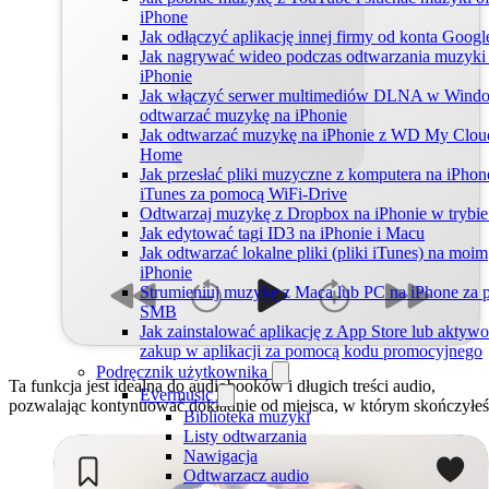
iPhone
Jak odłączyć aplikację innej firmy od konta Googl
Jak nagrywać wideo podczas odtwarzania muzyki
iPhonie
Jak włączyć serwer multimediów DLNA w Windo
odtwarzać muzykę na iPhonie
Jak odtwarzać muzykę na iPhonie z WD My Clou
Home
Jak przesłać pliki muzyczne z komputera na iPhon
iTunes za pomocą WiFi-Drive
Odtwarzaj muzykę z Dropbox na iPhonie w trybie 
Jak edytować tagi ID3 na iPhonie i Macu
Jak odtwarzać lokalne pliki (pliki iTunes) na moim
iPhonie
Strumieniuj muzykę z Maca lub PC na iPhone za
SMB
Jak zainstalować aplikację z App Store lub aktyw
zakup w aplikacji za pomocą kodu promocyjnego
Podręcznik użytkownika
Ta funkcja jest idealna do audiobooków i długich treści audio,
Evermusic
pozwalając kontynuować dokładnie od miejsca, w którym skończyłeś
Biblioteka muzyki
Listy odtwarzania
Nawigacja
Odtwarzacz audio