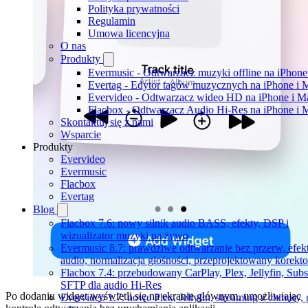
Polityka prywatności
Regulamin
Umowa licencyjna
O nas
Produkty
Evermusic - Odtwarzacz muzyki offline na iPhone
Evertag - Edytor tagów muzycznych na iPhone i 
Evervideo - Odtwarzacz wideo HD na iPhone i M
Flacbox - Odtwarzacz Audio Hi-Res na iPhone i 
Skontaktuj się z nami
Wsparcie
Produkty
Evervideo
Evermusic
Flacbox
Evertag
Blog
Flacbox 7.6: nowy silnik audio BASS, efekty, DSP i
wizualizator muzyki na żywo
Evermusic 8.7: prawdziwe odtwarzanie bez przerw, efek
audio, normalizacja głośności, przeprojektowany korekto
Flacbox 7.4: przebudowany CarPlay, Plex, Jellyfin, Subs
SFTP dla audio Hi-Res
Po dodaniu widget wyświetli się na ekranie głównym, umożliwiając
Evervideo 1.7: nowe Plex, Jellyfin, streaming z chmury, 