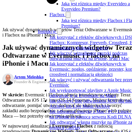
Jaka jest różnica między Evervideo a
Evervideo Premium?
Flacbox
Jaka jest różnica między Flacbox i Fl
Premium?
Jak używać dynamicznych widgetów Teraz Odtwarzane w Evermusi
Instrukcje
i Flacbox na iPhonie i Macu
Jak korzystać z efektów dźwiękowych i DS
Flacbox: Kompresor, Freeverb, Crossfeed, 
Jak używać dynamicznych widgetów Tera
Normalizacja głośności i więcej
Jak włączyć wizualizator muzyki podczas
Odtwarzane w Evermusic i Flacbox na
odtwarzania muzyki na iPhone, iPad i Mac
iPhonie i Macu
Jak korzystać z efektów dźwiękowych w
Evermusic: pogłos, opóźnienie, przester, ko
crossfeed i normalizacja głośności
Artem Meleshko
Jak włączyć i używać odtwarzania bez prz
Founder & Engineer at Everappz
Evermusic
Jak wyeksportować playlisty z Apple Music 
W skrócie:
Evermusic i Flacbox oferują interaktywne widgety Teraz
odtwarzać je w Evermusic na Macu
Odtwarzane na iOS 17+ i macOS 14 Sonoma+. Możesz kontrolować
Jak stworzyć listę odtwarzania M3U dla Inte
odtwarzanie, pomijać utwory, dodawać do ulubionych i tworzyć
Archive lub Live Music Archive
zakładki audio bezpośrednio z ekranu głównego iPhone’a lub pulpitu
Jak odtwarzać muzykę z Mac / PC / Linux 
Maca — bez potrzeby otwierania aplikacji.
na iPhonie za pomocą serwera Kodi DLNA
Jak odtwarzać własną muzykę na iPhonie z
W najnowszej aktualizacji
Evermusic
i
Flacbox
z radością
pomocą CarPlay
przedstawiamy
Dynamiczne Widgety Teraz Odtwarzane
dla iOS i