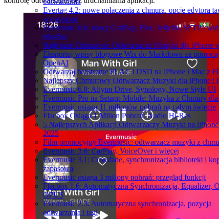
kontrolę odtwarzania bez uruchamiania aplikacji.
odtwarzania
Evertag 4.2: nowe połączenia z chmurą, opcje edytora t
wyjaśnione
Evermusic 8.6: nowy CarPlay, Plex, Jellyfin, SFTP i wid
tekstów
Najlepsze Chmurowe Odtwarzacze Muzyki dla iPhone 
Eksportuj wpisy blogowe Wix do Markdown za pomocą
OpenAI
Odtwarzaj bezstratne FLAC i DSD na iPhone i Mac z F
Najlepszy Chmurowy Odtwarzacz Muzyki dla iPhone i 
Evermusic 6.8: Aliyun Drive, Synology, Nowe Style UI
Evermusic Pro na Setapp Mobile: Muzyka z Chmury dla
Evermusic osiąga 11 milionów pobrań na całym świecie
Flacbox Osiąga 1 Milion Pobrań: Audio Hi-Res
5 Najlepszych Aplikacji Odtwarzaczy Muzyki na iPhon
2025
Film promocyjny Evermusic: odtwarzacz muzyki z chmu
Evermusic 3.6: CarPlay, VoiceOver i więcej
Evermusic 3.1: Crossfade, synchronizacja biblioteki i ko
zapasowa
Evermusic osiąga 3 miliony pobrań: przegląd funkcji
Flacbox 1.6: Automatyczna Synchronizacja, Equalizer, 
OPUS
Evermusic 2.3: Automatyczna synchronizacja, pozycja
odtwarzania i tagi