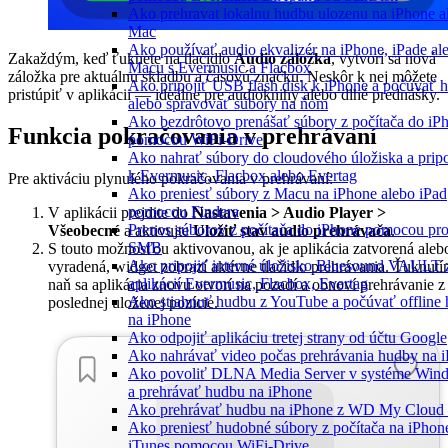
Ako prehravat lokalnu hudbu ulozenu na iPhone a
Mac
Ako používať audio ekvalizér na iPhone, iPade al
Zakaždým, keď ťuknete na tlačidlo
Audio záložka
, vytvorí sa nová
Macu s Evermusic a Flacbox
záložka pre aktuálnu skladbu a časovú značku. Neskôr k nej môžete
Ako pripojiť USB flash disk k iPhone a počúvať 
pristúpiť v aplikácii — ideálne pre audioknihy alebo dlhé prednášky.
alebo spravovať súbory na ňom
Ako bezdrôtovo prenášať súbory z počítača do iP
Funkcia pokračovania v prehrávaní
pomocou WiFi-Drive
Ako nahrať súbory do cloudového úložiska a pripo
k Evermusic, Flacbox alebo Evertag
Pre aktiváciu plynulého pokračovania v prehrávaní:
Ako preniesť súbory z Macu na iPhone alebo iPad
pomocou Findera
V aplikácii prejdite do
Nastavenia > Audio Player >
Prenos súborov z počítača do iPhone pomocou pr
Všeobecné
a aktivujte
Uložiť stav audio prehrávača
.
SMB
S touto možnosťou aktivovanou, ak je aplikácia zatvorená aleb
Ako pripojiť interné úložisko Bluesound VAULT 
vyradená, widget zobrazí aktívne tlačidlo prehrávania. Ťuknut
aplikácií Evermusic, Flacbox, Evertag
naň sa aplikácia znovu otvorí na pozadí a obnoví prehrávanie z
Ako stiahnuť hudbu z YouTube a počúvať offline
poslednej uloženej pozície.
na iPhone
Ako odpojiť aplikáciu tretej strany od účtu Google
Ako nahrávať video počas prehrávania hudby na 
Ako povoliť DLNA Media Server v systéme Win
a prehrávať hudbu na iPhone
Ako prehrávať hudbu na iPhone z WD My Clou
Ako preniesť hudobné súbory z počítača na iPhon
iTunes pomocou WiFi-Drive