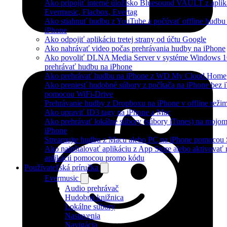
Ako pripojiť interné úložisko Bluesound VAULT z aplik
Evermusic, Flacbox, Evertag
Ako stiahnuť hudbu z YouTube a počúvať offline hudbu
iPhone
Ako odpojiť aplikáciu tretej strany od účtu Google
Ako nahrávať video počas prehrávania hudby na iPhone
Ako povoliť DLNA Media Server v systéme Windows 1
prehrávať hudbu na iPhone
Ako prehrávať hudbu na iPhone z WD My Cloud Home
Ako preniesť hudobné súbory z počítača na iPhone bez 
pomocou WiFi-Drive
Prehrávanie hudby z Dropboxu na iPhone v offline reži
Ako upraviť ID3 tagy na iPhone a Mac
Ako prehrávať lokálne súbory (súbory iTunes) na mojo
iPhone
Streamujte hudbu z Macu alebo PC na iPhone pomoco
Ako nainštalovať aplikáciu z App Store alebo aktivovať
aplikácii pomocou promo kódu
Používateľská príručka
Evermusic
Audio prehrávač
Hudobná knižnica
Lokálne súbory
Nastavenia
Navigácia