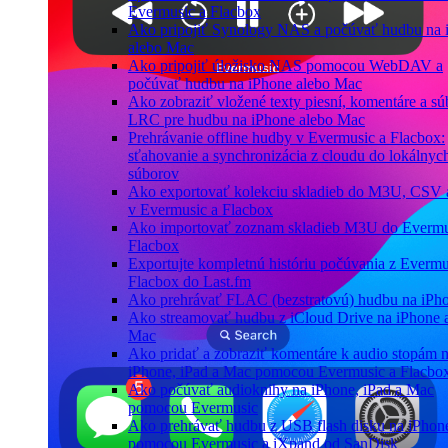
Evermusic a Flacbox
Ako pripojiť Synology NAS a počúvať hudbu na 
alebo Mac
Ako pripojiť úložisko NAS pomocou WebDAV a
počúvať hudbu na iPhone alebo Mac
Ako zobraziť vložené texty piesní, komentáre a sú
LRC pre hudbu na iPhone alebo Mac
Prehrávanie offline hudby v Evermusic a Flacbox:
sťahovanie a synchronizácia z cloudu do lokálnyc
súborov
Ako exportovať kolekciu skladieb do M3U, CSV
v Evermusic a Flacbox
Ako importovať zoznam skladieb M3U do Evermu
Flacbox
Exportujte kompletnú históriu počúvania z Evermu
Flacbox do Last.fm
Ako prehrávať FLAC (bezstratovú) hudbu na iPh
Ako streamovať hudbu z iCloud Drive na iPhone 
Mac
Ako pridať a zobraziť komentáre k audio stopám 
iPhone, iPad a Mac pomocou Evermusic a Flacbo
Ako počúvať audioknihy na iPhone, iPad a Mac
pomocou Evermusic
Ako prehrávať hudbu z USB flash disku na iPhon
pomocou Evermusic a iXpand od SanDisk