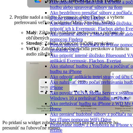
Ako pripojiť USB flash disk k iPhone a po
hudbu alebo spravovať súbory na ňom
Ako bezdrôtovo prenášať súbory z počítača
Prejdite nadol a nájdite Evermusic alebo Flacbox a vyberte
iPhone pomocou WiFi-Drive
preferovanú veľkosť widgetu (Malý, Stredný, Veľký).
Ako nahrať súbory do cloudového úložiska 
pripojiť ich k Evermusic, Flacbox alebo Eve
Malý
: Základné ovládanie prehrávania a pridanie do
Ako preniesť súbory z Macu na iPhone aleb
obľúbených
pomocou Findera
Stredný
: Zahŕňa dodatočné tlačidlá preskokov
Prenos súborov z počítača do iPhone pomo
Veľký
: Zahŕňa dodatočné tlačidlá preskokov a funkciu
protokolu SMB
audio záložiek
Ako pripojiť interné úložisko Bluesound 
aplikácií Evermusic, Flacbox, Evertag
Ako stiahnuť hudbu z YouTube a počúvať of
hudbu na iPhone
Ako odpojiť aplikáciu tretej strany od účtu
Ako nahrávať video počas prehrávania hud
iPhone
Ako povoliť DLNA Media Server v systém
Windows 10 a prehrávať hudbu na iPhone
Ako prehrávať hudbu na iPhone z WD My 
Home
Ako preniesť hudobné súbory z počítača na
bez iTunes pomocou WiFi-Drive
Po pridaní sa widget zobrazí na pracovnej ploche a môžete ho
Prehrávanie hudby z Dropboxu na iPhone v 
presunúť na ľubovoľné miesto.
režime