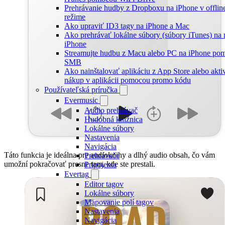
Prehrávanie hudby z Dropboxu na iPhone v offlin
režime
Ako upraviť ID3 tagy na iPhone a Mac
Ako prehrávať lokálne súbory (súbory iTunes) n
iPhone
Streamujte hudbu z Macu alebo PC na iPhone po
SMB
Ako nainštalovať aplikáciu z App Store alebo akt
nákup v aplikácii pomocou promo kódu
Používateľská príručka
Evermusic
Audio prehrávač
Hudobná knižnica
Lokálne súbory
Nastavenia
Navigácia
Táto funkcia je ideálna pre audioknihy a dlhý audio obsah, čo vám
Prehrávače
umožní pokračovať presne tam, kde ste prestali.
Pripojenia
Evertag
Editor tagov
Lokálne súbory
Mapovanie polí tagov
Nastavenia
Navigácia