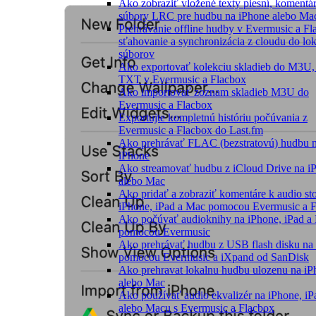
Ako zobraziť vložené texty piesní, komentár
súbory LRC pre hudbu na iPhone alebo Ma
Prehrávanie offline hudby v Evermusic a Fl
sťahovanie a synchronizácia z cloudu do lo
súborov
Ako exportovať kolekciu skladieb do M3U
TXT v Evermusic a Flacbox
Ako importovať zoznam skladieb M3U do
Evermusic a Flacbox
Exportujte kompletnú históriu počúvania z
Evermusic a Flacbox do Last.fm
Ako prehrávať FLAC (bezstratovú) hudbu 
iPhone
Ako streamovať hudbu z iCloud Drive na i
alebo Mac
Ako pridať a zobraziť komentáre k audio s
iPhone, iPad a Mac pomocou Evermusic a 
Ako počúvať audioknihy na iPhone, iPad a
pomocou Evermusic
Ako prehrávať hudbu z USB flash disku na
pomocou Evermusic a iXpand od SanDisk
Ako prehravat lokalnu hudbu ulozenu na iP
alebo Mac
Ako používať audio ekvalizér na iPhone, iP
alebo Macu s Evermusic a Flacbox