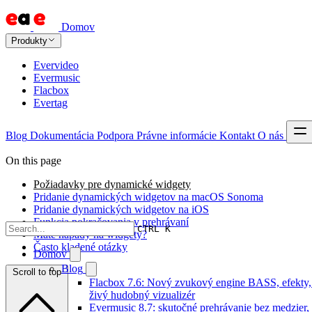
Domov
Produkty
Evervideo
Evermusic
Flacbox
Evertag
Blog
Dokumentácia
Podpora
Právne informácie
Kontakt
O nás
On this page
Požiadavky pre dynamické widgety
Pridanie dynamických widgetov na macOS Sonoma
Pridanie dynamických widgetov na iOS
Funkcia pokračovania v prehrávaní
CTRL K
Máte nápady na widgety?
Často kladené otázky
Domov
Blog
Scroll to top
Flacbox 7.6: Nový zvukový engine BASS, efekty
živý hudobný vizualizér
Evermusic 8.7: skutočné prehrávanie bez medzier,