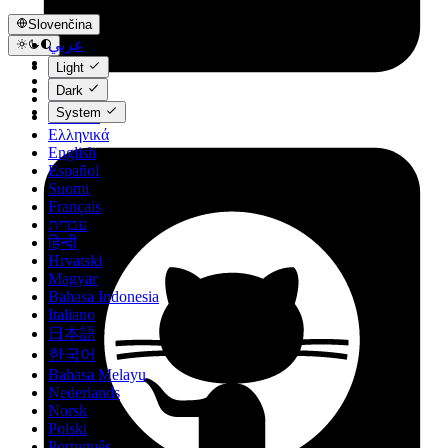
Slovenčina
عربي
Català
Light
Čeština
Dark
Dansk
System
Deutsch
Ελληνικά
English
Español
Suomi
Français
עברית
हिन्दी
Hrvatski
Magyar
Bahasa Indonesia
Italiano
日本語
한국어
Bahasa Melayu
Nederlands
Norsk
Polski
Português