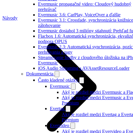
Evermusic propagačné video: Cloudový hudobný
prehrávač
Evermusic 3.6: CarPlay, VoiceOver a ďalšie
Návody
Evermusic 3.1: Crossfade, synchronizácia knižnice
zálohovanie
Evermusic dosiahol 3 milióny stiahnutí: Prehľad fu
Flacbox 1.6: Automatická synchronizácia, ekvalizé
podpora OPUS
Evermusic 2.3: Automatická synchronizácia, pozíc
prehrávania a tagy
Streamovanie hudby z cloudového úložiska na iPh
Evermusic
iOS Audio Streaming s AVAssetResourceLoader
Dokumentácia
Často kladené otázky
Evermusic
Aký je rozdiel medzi Evermusic a Fl
Aký je rozdiel medzi Evermusic a Ev
Premium
Evertag
Aký je rozdiel medzi Evertag a Evert
Premium
Evervideo
Aký je rozdiel medzi Evervideo a Ev