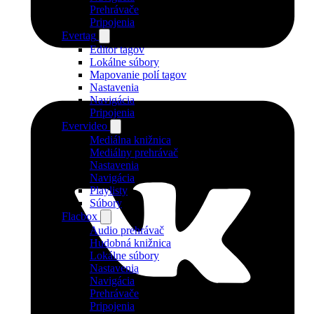
Prehrávače
Pripojenia
Evertag
Editor tagov
Lokálne súbory
Mapovanie polí tagov
Nastavenia
Navigácia
Pripojenia
Evervideo
Mediálna knižnica
Mediálny prehrávač
Nastavenia
Navigácia
Playlisty
Súbory
Flacbox
Audio prehrávač
Hudobná knižnica
Lokálne súbory
Nastavenia
Navigácia
Prehrávače
Pripojenia