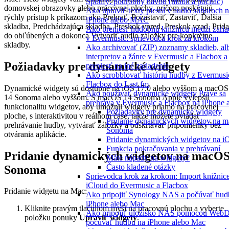
Spotify: podrobný návod (mobil a počítač)
domovskej obrazovky alebo pracovnej plochy, pričom poskytujú
Ako upraviť texty piesní v audio súboroch 
rýchly prístup k príkazom ako Prehrať, Pozastaviť, Zastaviť, Ďalšia
iPhone alebo MAC
skladba, Predchádzajúca skladba, Preskok vpred, Preskok vzad, Prid
Ako preniesť hudobnú knižnicu medzi zari
do obľúbených a dokonca Vytvoriť audio záložky pre konkrétne
v Evermusic: sprievodca krok za krokom
skladby.
Ako archivovať (ZIP) zoznamy skladieb, al
interpretov a žánre v Evermusic a Flacbox a
Požiadavky pre dynamické widgety
preniesť na iné zariadenie
Ako scrobblovať históriu hudby z Evermusi
Flacbox do Last.fm
Dynamické widgety sú dostupné na iOS 17.0 alebo vyššom a macOS
Ako používať dynamické widgety Práve sa
14 Sonoma alebo vyššom. S macOS 14 Sonoma Apple vylepšil
prehráva v Evermusic a Flacbox na iPhone 
funkcionalitu widgetov, aby umožnil widgety priamo na pracovnej
Požiadavky pre dynamické widgety
ploche, s interaktivitou v reálnom čase, takže môžete ovládať
Pridanie dynamických widgetov na 
prehrávanie hudby, vytvárať záložky a odškrtávať pripomienky bez
Sonoma
otvárania aplikácie.
Pridanie dynamických widgetov na i
Funkcia pokračovania v prehrávaní
Pridanie dynamických widgetov na macO
Máte nápady na widgety?
Často kladené otázky
Sonoma
Sprievodca krok za krokom: Import knižnic
iCloud do Evermusic a Flacbox
Pridanie widgetu na Mac:
Ako pripojiť Synology NAS a počúvať hud
iPhone alebo Mac
Kliknite pravým tlačidlom myši na pracovnú plochu a vyberte
Ako pripojiť úložisko NAS pomocou Web
položku ponuky
Upraviť widgety
.
počúvať hudbu na iPhone alebo Mac