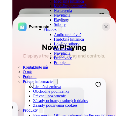
Mediálna knižnica
Mediálny prehrávač
Nastavenia
Navigácia
Playlisty
Súbory
Flacbox
Audio prehrávač
Hudobná knižnica
Lokálne súbory
Nastavenia
Navigácia
Prehrávače
Pripojenia
Kontaktujte nás
O nás
Podpora
Právne informácie
Licenčná zmluva
Obchodné podmienky
Právne upozornenie
Zásady ochrany osobných údajov
Zásady používania cookies
Produkty
Evermusic - Offline prehrávač hudby pre iPhone 