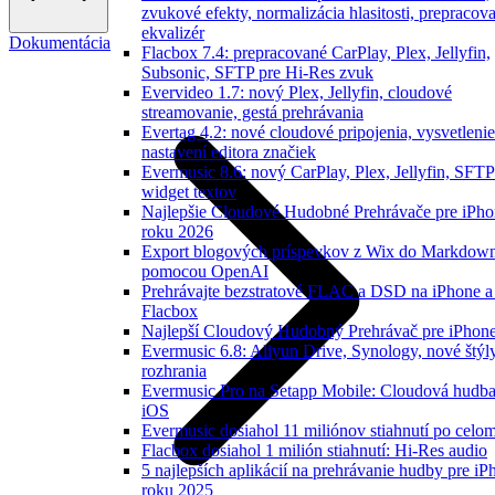
zvukové efekty, normalizácia hlasitosti, prepracov
ekvalizér
Dokumentácia
Flacbox 7.4: prepracované CarPlay, Plex, Jellyfin,
Subsonic, SFTP pre Hi-Res zvuk
Evervideo 1.7: nový Plex, Jellyfin, cloudové
streamovanie, gestá prehrávania
Evertag 4.2: nové cloudové pripojenia, vysvetlenie
nastavení editora značiek
Evermusic 8.6: nový CarPlay, Plex, Jellyfin, SFTP
widget textov
Najlepšie Cloudové Hudobné Prehrávače pre iPho
roku 2026
Export blogových príspevkov z Wix do Markdow
pomocou OpenAI
Prehrávajte bezstratové FLAC a DSD na iPhone a
Flacbox
Najlepší Cloudový Hudobný Prehrávač pre iPhone
Evermusic 6.8: Aliyun Drive, Synology, nové štýl
rozhrania
Evermusic Pro na Setapp Mobile: Cloudová hudba
iOS
Evermusic dosiahol 11 miliónov stiahnutí po celom
Flacbox dosiahol 1 milión stiahnutí: Hi-Res audio
5 najlepších aplikácií na prehrávanie hudby pre iP
roku 2025