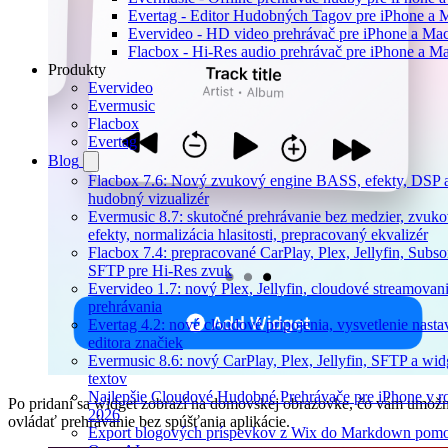
Evertag - Editor Hudobných Tagov pre iPhone a 
Evervideo - HD video prehrávač pre iPhone a Ma
Flacbox - Hi-Res audio prehrávač pre iPhone a M
Produkty
Evervideo
Evermusic
Flacbox
Evertag
Blog
Flacbox 7.6: Nový zvukový engine BASS, efekty, DSP a
hudobný vizualizér
Evermusic 8.7: skutočné prehrávanie bez medzier, zvuk
efekty, normalizácia hlasitosti, prepracovaný ekvalizér
Flacbox 7.4: prepracované CarPlay, Plex, Jellyfin, Subso
SFTP pre Hi-Res zvuk
Evervideo 1.7: nový Plex, Jellyfin, cloudové streamovani
prehrávania
Evertag 4.2: nové cloudové pripojenia, vysvetlenie nasta
editora značiek
Evermusic 8.6: nový CarPlay, Plex, Jellyfin, SFTP a wid
textov
Najlepšie Cloudové Hudobné Prehrávače pre iPhone v r
Po pridaní sa widget zobrazí na domovskej obrazovke, čo vám umožn
2026
ovládať prehrávanie bez spúšťania aplikácie.
Export blogových príspevkov z Wix do Markdown pom