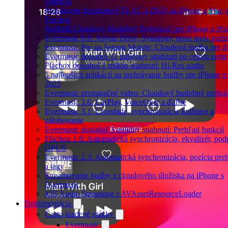
OpenAI
Prehrávajte bezstratové FLAC a DSD na iPhone a Mac s
Flacbox
Najlepší Cloudový Hudobný Prehrávač pre iPhone a iPa
Evermusic 6.8: Aliyun Drive, Synology, nové štýly rozhr
Evermusic Pro na Setapp Mobile: Cloudová hudba pre 
Evermusic dosiahol 11 miliónov stiahnutí po celom svete
Flacbox dosiahol 1 milión stiahnutí: Hi-Res audio
5 najlepších aplikácií na prehrávanie hudby pre iPhone v
2025
Evermusic propagačné video: Cloudový hudobný prehrá
Evermusic 3.6: CarPlay, VoiceOver a ďalšie
Evermusic 3.1: Crossfade, synchronizácia knižnice a
zálohovanie
Evermusic dosiahol 3 milióny stiahnutí: Prehľad funkcií
Flacbox 1.6: Automatická synchronizácia, ekvalizér, pod
OPUS
Evermusic 2.3: Automatická synchronizácia, pozícia pre
a tagy
Streamovanie hudby z cloudového úložiska na iPhone s
Evermusic
iOS Audio Streaming s AVAssetResourceLoader
Dokumentácia
Často kladené otázky
Evermusic