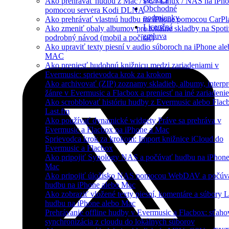
Ako prehrávať hudbu z Mac / PC / Linux / NAS na iPh
Obchodné
pomocou servera Kodi DLNA
podmienky
Ako prehrávať vlastnú hudbu na iPhone pomocou CarPl
Licenčná
Ako zmeniť obaly albumov pre lokálne skladby na Spoti
zmluva
podrobný návod (mobil a počítač)
Ako upraviť texty piesní v audio súboroch na iPhone ale
MAC
Ako preniesť hudobnú knižnicu medzi zariadeniami v
Evermusic: sprievodca krok za krokom
Ako archivovať (ZIP) zoznamy skladieb, albumy, interpr
žánre v Evermusic a Flacbox a preniesť na iné zariadenie
Ako scrobblovať históriu hudby z Evermusic alebo Flac
Last.fm
Ako používať dynamické widgety Práve sa prehráva v
Evermusic a Flacbox na iPhone a Mac
Sprievodca krok za krokom: Import knižnice iCloud do
Evermusic a Flacbox
Ako pripojiť Synology NAS a počúvať hudbu na iPhone
Mac
Ako pripojiť úložisko NAS pomocou WebDAV a počúv
hudbu na iPhone alebo Mac
Ako zobraziť vložené texty piesní, komentáre a súbory 
hudbu na iPhone alebo Mac
Prehrávanie offline hudby v Evermusic a Flacbox: sťaho
synchronizácia z cloudu do lokálnych súborov