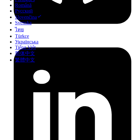
Română
Русский
Slovenčina
Svenska
ไทย
Türkçe
Українська
Tiếng Việt
简体中文
繁體中文