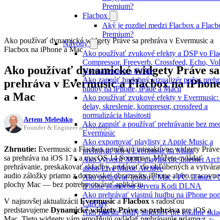
Premium?
Flacbox
Aký je rozdiel medzi Flacbox a Flacb
Premium?
Ako používať dynamické widgety Práve sa prehráva v Evermusic a
Návody
Flacbox na iPhone a Mac
Ako používať zvukové efekty a DSP vo Fla
Compressor, Freeverb, Crossfeed, Echo, V
Ako používať dynamické widgety Práve sa
Normalization a ďalšie
Ako zapnúť hudobný vizualizér počas prehr
prehráva v Evermusic a Flacbox na iPhon
hudby na iPhone, iPade a Macu
a Mac
Ako používať zvukové efekty v Evermusic: 
delay, skreslenie, kompresor, crossfeed a
normalizácia hlasitosti
Artem Meleshko
Ako zapnúť a používať prehrávanie bez med
Founder & Engineer at Everappz
Evermusic
Ako exportovať playlisty z Apple Music a
Zhrnutie:
Evermusic a Flacbox ponúkajú interaktívne widgety Práve
prehrávať ich v Evermusic na Macu
sa prehráva na iOS 17+ a macOS 14 Sonoma+. Môžete ovládať
Ako vytvoriť M3U playlist pre Internet Arc
prehrávanie, preskakovať skladby, pridávať do obľúbených a vytvára
alebo Live Music Archive
audio záložky priamo z domovskej obrazovky iPhone alebo pracovne
Ako prehrávať hudbu z Mac / PC / Linux /
plochy Mac — bez potreby otvárať aplikáciu.
iPhone pomocou servera Kodi DLNA
Ako prehrávať vlastnú hudbu na iPhone p
V najnovšej aktualizácii
Evermusic
a
Flacbox
s radosťou
CarPlay
predstavujeme
Dynamické widgety Práve sa prehráva
pre iOS a
Ako zmeniť obaly albumov pre lokálne skl
Mac. Tieto widgety vám umožňujú ovládať prehrávanie priamo z