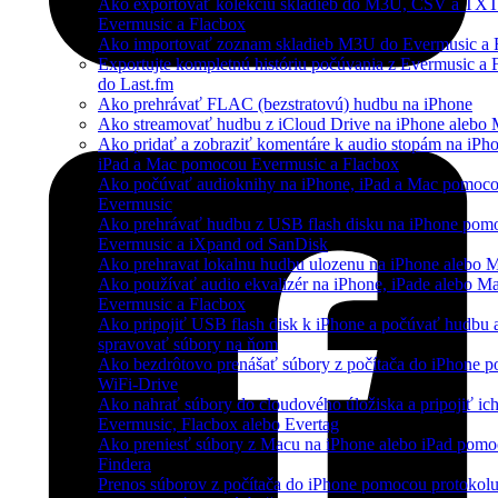
Ako exportovať kolekciu skladieb do M3U, CSV a TXT
Evermusic a Flacbox
Ako importovať zoznam skladieb M3U do Evermusic a 
Exportujte kompletnú históriu počúvania z Evermusic a 
do Last.fm
Ako prehrávať FLAC (bezstratovú) hudbu na iPhone
Ako streamovať hudbu z iCloud Drive na iPhone alebo
Ako pridať a zobraziť komentáre k audio stopám na iPho
iPad a Mac pomocou Evermusic a Flacbox
Ako počúvať audioknihy na iPhone, iPad a Mac pomoc
Evermusic
Ako prehrávať hudbu z USB flash disku na iPhone pom
Evermusic a iXpand od SanDisk
Ako prehravat lokalnu hudbu ulozenu na iPhone alebo 
Ako používať audio ekvalizér na iPhone, iPade alebo M
Evermusic a Flacbox
Ako pripojiť USB flash disk k iPhone a počúvať hudbu 
spravovať súbory na ňom
Ako bezdrôtovo prenášať súbory z počítača do iPhone 
WiFi-Drive
Ako nahrať súbory do cloudového úložiska a pripojiť ich
Evermusic, Flacbox alebo Evertag
Ako preniesť súbory z Macu na iPhone alebo iPad pom
Findera
Prenos súborov z počítača do iPhone pomocou protoko